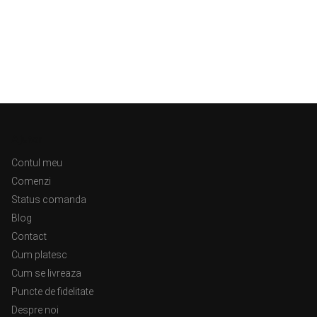
Ajutor
Contul meu
Comenzi
Status comanda
Blog
Contact
Cum platesc
Cum se livreaza
Puncte de fidelitate
Despre noi