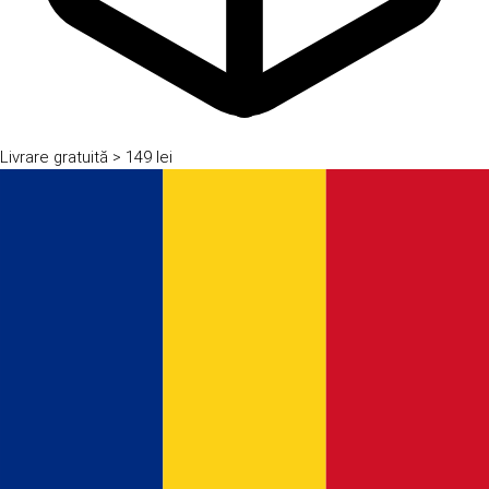
Livrare gratuită
> 149 lei