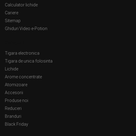
Calculator lichide
Cariere
Sitemap
Ghiduri Video e-Potion
Categorii
Tigara electronica
Tigara de unica folosinta
Lichide
Arome concentrate
Atomizoare
Accesorii
Produse noi
Reduceri
Branduri
Black Friday