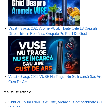
Vapat · 8 aug. 2026
Arome VUSE: Toate Cele 18 Capsule
Disponibile În România, Grupate Pe Profil De Gust
Vapat · 8 aug. 2026
VUSE Nu Trage, Nu Se Încarcă Sau Are
Gust De Ars
Mai multe articole
Ghid VEEV inPRIME: Ce Este, Arome Și Compatibilitate Cu