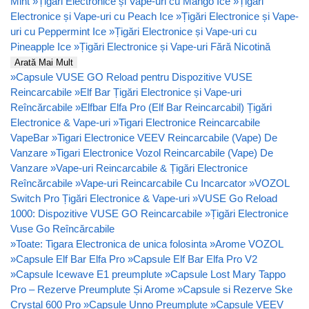
Mint
»
Țigări Electronice și Vape-uri cu Mango Ice
»
Țigări
Electronice și Vape-uri cu Peach Ice
»
Țigări Electronice și Vape-
uri cu Peppermint Ice
»
Țigări Electronice și Vape-uri cu
Pineapple Ice
»
Țigări Electronice și Vape-uri Fără Nicotină
Arată Mai Mult
»
Capsule VUSE GO Reload pentru Dispozitive VUSE
Reincarcabile
»
Elf Bar Țigări Electronice și Vape-uri
Reîncărcabile
»
Elfbar Elfa Pro (Elf Bar Reincarcabil) Țigări
Electronice & Vape-uri
»
Tigari Electronice Reincarcabile
VapeBar
»
Tigari Electronice VEEV Reincarcabile (Vape) De
Vanzare
»
Tigari Electronice Vozol Reincarcabile (Vape) De
Vanzare
»
Vape-uri Reincarcabile & Țigări Electronice
Reîncărcabile
»
Vape-uri Reincarcabile Cu Incarcator
»
VOZOL
Switch Pro Țigări Electronice & Vape-uri
»
VUSE Go Reload
1000: Dispozitive VUSE GO Reincarcabile
»
Țigări Electronice
Vuse Go Reîncărcabile
»
Toate: Tigara Electronica de unica folosinta
»
Arome VOZOL
»
Capsule Elf Bar Elfa Pro
»
Capsule Elf Bar Elfa Pro V2
»
Capsule Icewave E1 preumplute
»
Capsule Lost Mary Tappo
Pro – Rezerve Preumplute Și Arome
»
Capsule si Rezerve Ske
Crystal 600 Pro
»
Capsule Unno Preumplute
»
Capsule VEEV