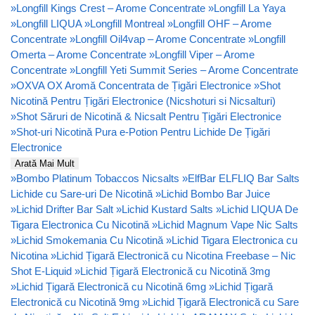
»
Longfill Kings Crest – Arome Concentrate
»
Longfill La Yaya
»
Longfill LIQUA
»
Longfill Montreal
»
Longfill OHF – Arome
Concentrate
»
Longfill Oil4vap – Arome Concentrate
»
Longfill
Omerta – Arome Concentrate
»
Longfill Viper – Arome
Concentrate
»
Longfill Yeti Summit Series – Arome Concentrate
»
OXVA OX Aromă Concentrata de Țigări Electronice
»
Shot
Nicotină Pentru Țigări Electronice (Nicshoturi si Nicsalturi)
»
Shot Săruri de Nicotină & Nicsalt Pentru Țigări Electronice
»
Shot-uri Nicotină Pura e-Potion Pentru Lichide De Țigări
Electronice
Arată Mai Mult
»
Bombo Platinum Tobaccos Nicsalts
»
ElfBar ELFLIQ Bar Salts
Lichide cu Sare-uri De Nicotină
»
Lichid Bombo Bar Juice
»
Lichid Drifter Bar Salt
»
Lichid Kustard Salts
»
Lichid LIQUA De
Tigara Electronica Cu Nicotină
»
Lichid Magnum Vape Nic Salts
»
Lichid Smokemania Cu Nicotină
»
Lichid Tigara Electronica cu
Nicotina
»
Lichid Țigară Electronică cu Nicotina Freebase – Nic
Shot E-Liquid
»
Lichid Țigară Electronică cu Nicotină 3mg
»
Lichid Țigară Electronică cu Nicotină 6mg
»
Lichid Țigară
Electronică cu Nicotină 9mg
»
Lichid Țigară Electronică cu Sare