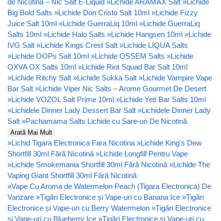
de Nicotină – Nic Salt E-Liquid
»
Lichide ARAMAX Salt
»
Lichide
Big Bold Salts
»
Lichide Don Cristo Salt 10ml
»
Lichide Fizzy
Juice Salt 10ml
»
Lichide GuerraLiq 10ml
»
Lichide GuerraLiq
Salts 10ml
»
Lichide Halo Salts
»
Lichide Hangsen 10ml
»
Lichide
IVG Salt
»
Lichide Kings Crest Salt
»
Lichide LIQUA Salts
»
Lichide OOPs Salt 10ml
»
Lichide OSSEM Salts
»
Lichide
OXVA OX Salts 10ml
»
Lichide Riot Squad Bar Salt 10ml
»
Lichide Ritchy Salt
»
Lichide Sukka Salt
»
Lichide Vampire Vape
Bar Salt
»
Lichide Viper Nic Salts – Arome Gourmet De Desert
»
Lichide VOZOL Salt Prime 10ml
»
Lichide Yeti Bar Salts 10ml
»
Lichidele Dinner Lady Dessert Bar Salt
»
Lichidele Dinner Lady
Salt
»
Pachamama Salts Lichide cu Sare-uri De Nicotină
Arată Mai Mult
»
Lichid Tigara Electronica Fara Nicotina
»
Lichide King's Dew
Shortfill 30ml Fără Nicotină
»
Lichide Longfill Pentru Vape
»
Lichide Smokemania Shortfill 30ml Fără Nicotină
»
Lichide The
Vaping Giant Shortfill 30ml Fără Nicotină
»
Vape Cu Aroma de Watermelon Peach (Tigara Electronica) De
Vanzare
»
Țigări Electronice și Vape-uri cu Banana Ice
»
Țigări
Electronice și Vape-uri cu Berry Watermelon
»
Țigări Electronice
și Vape-uri cu Blueberry Ice
»
Țigări Electronice și Vape-uri cu