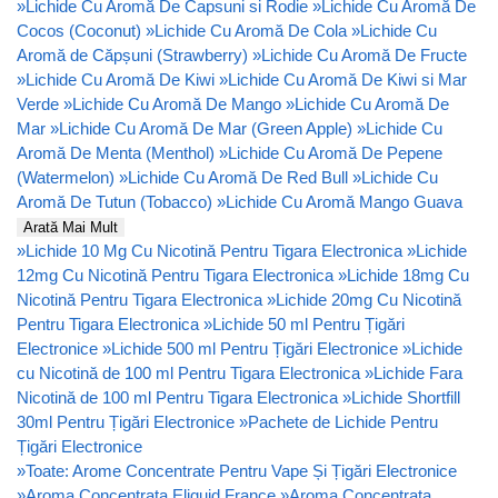
»
Lichide Cu Aromă De Capsuni si Rodie
»
Lichide Cu Aromă De
Cocos (Coconut)
»
Lichide Cu Aromă De Cola
»
Lichide Cu
Aromă de Căpșuni (Strawberry)
»
Lichide Cu Aromă De Fructe
»
Lichide Cu Aromă De Kiwi
»
Lichide Cu Aromă De Kiwi si Mar
Verde
»
Lichide Cu Aromă De Mango
»
Lichide Cu Aromă De
Mar
»
Lichide Cu Aromă De Mar (Green Apple)
»
Lichide Cu
Aromă De Menta (Menthol)
»
Lichide Cu Aromă De Pepene
(Watermelon)
»
Lichide Cu Aromă De Red Bull
»
Lichide Cu
Aromă De Tutun (Tobacco)
»
Lichide Cu Aromă Mango Guava
Arată Mai Mult
»
Lichide 10 Mg Cu Nicotină Pentru Tigara Electronica
»
Lichide
12mg Cu Nicotină Pentru Tigara Electronica
»
Lichide 18mg Cu
Nicotină Pentru Tigara Electronica
»
Lichide 20mg Cu Nicotină
Pentru Tigara Electronica
»
Lichide 50 ml Pentru Țigări
Electronice
»
Lichide 500 ml Pentru Țigări Electronice
»
Lichide
cu Nicotină de 100 ml Pentru Tigara Electronica
»
Lichide Fara
Nicotină de 100 ml Pentru Tigara Electronica
»
Lichide Shortfill
30ml Pentru Țigări Electronice
»
Pachete de Lichide Pentru
Țigări Electronice
»
Toate: Arome Concentrate Pentru Vape Și Țigări Electronice
»
Aroma Concentrata Eliquid France
»
Aroma Concentrata