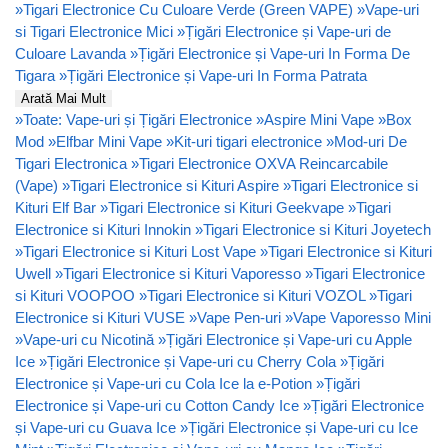
»
Tigari Electronice Cu Culoare Verde (Green VAPE)
»
Vape-uri
si Tigari Electronice Mici
»
Țigări Electronice și Vape-uri de
Culoare Lavanda
»
Țigări Electronice și Vape-uri In Forma De
Tigara
»
Țigări Electronice și Vape-uri In Forma Patrata
Arată Mai Mult
»
Toate: Vape-uri și Țigări Electronice
»
Aspire Mini Vape
»
Box
Mod
»
Elfbar Mini Vape
»
Kit-uri tigari electronice
»
Mod-uri De
Tigari Electronica
»
Tigari Electronice OXVA Reincarcabile
(Vape)
»
Tigari Electronice si Kituri Aspire
»
Tigari Electronice si
Kituri Elf Bar
»
Tigari Electronice si Kituri Geekvape
»
Tigari
Electronice si Kituri Innokin
»
Tigari Electronice si Kituri Joyetech
»
Tigari Electronice si Kituri Lost Vape
»
Tigari Electronice si Kituri
Uwell
»
Tigari Electronice si Kituri Vaporesso
»
Tigari Electronice
si Kituri VOOPOO
»
Tigari Electronice si Kituri VOZOL
»
Tigari
Electronice si Kituri VUSE
»
Vape Pen-uri
»
Vape Vaporesso Mini
»
Vape-uri cu Nicotină
»
Țigări Electronice și Vape-uri cu Apple
Ice
»
Țigări Electronice și Vape-uri cu Cherry Cola
»
Țigări
Electronice și Vape-uri cu Cola Ice la e-Potion
»
Țigări
Electronice și Vape-uri cu Cotton Candy Ice
»
Țigări Electronice
și Vape-uri cu Guava Ice
»
Țigări Electronice și Vape-uri cu Ice