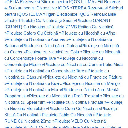
»
DELIA Rezerve si Stickuri pentru IQOS ILUMA
»
Fiit Rezerve
& Stickuri pentru Dispozitive IQOS
»
TEREA Rezerve si Stickuri
pentru IQOS ILUMA
»
Tigari Electronice IQOS Reincarcabile
»
Toate: Pliculețe Cu Nicotină și Snus
»
Pliculete GARANT
(GRANT) Cu Nicotina
»
Pliculețe 77 VB Edition Cu Nicotină
»
Pliculețe Cafero Cu Cofeină
»
Pliculețe cu Nicotină cu Afine
»
Pliculețe cu Nicotină cu Ananas
»
Pliculețe cu Nicotină cu
Banana
»
Pliculețe cu Nicotină cu Cafea
»
Pliculețe cu Nicotină
cu Cocos
»
Pliculețe cu Nicotină cu Cola
»
Pliculețe cu Nicotină
cu Concentrație Foarte Tare
»
Pliculețe cu Nicotină cu
Concentrație Medie
»
Pliculețe cu Nicotină cu Concentrație Mică
»
Pliculețe cu Nicotină cu Concentrație Tare
»
Pliculețe cu
Nicotină cu Căpșuni
»
Pliculețe cu Nicotină cu Fructe de Pădure
»
Pliculețe cu Nicotină cu Kiwi
»
Pliculețe cu Nicotină cu Mango
»
Pliculețe cu Nicotină cu Mar
»
Pliculețe cu Nicotină cu Mentă
Peppermint
»
Pliculețe cu Nicotină cu Profil Tropical
»
Pliculețe cu
Nicotină cu Spearmint
»
Pliculețe cu Nicotină Fructate
»
Pliculețe
cu Nicotină Mentolate
»
Pliculețe Cuba Cu Nicotină
»
Pliculețe
KILLA Cu Nicotină
»
Pliculețe Pablo Cu Nicotină
»
Pliculețe
RUNE Cu Nicotină 20mg
»
Pliculețe VELO Cu Nicotină
»
Pliculețe VOZOL Cu Nicotină
»
Pliculețe X-Booster cu Cofeină