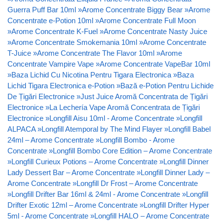
Guerra Puff Bar 10ml
»
Arome Concentrate Biggy Bear
»
Arome
Concentrate e-Potion 10ml
»
Arome Concentrate Full Moon
»
Arome Concentrate K-Fuel
»
Arome Concentrate Nasty Juice
»
Arome Concentrate Smokemania 10ml
»
Arome Concentrate
T-Juice
»
Arome Concentrate The Flavor 10ml
»
Arome
Concentrate Vampire Vape
»
Arome Concentrate VapeBar 10ml
»
Baza Lichid Cu Nicotina Pentru Tigara Electronica
»
Baza
Lichid Tigara Electronica e-Potion
»
Bază e-Potion Pentru Lichide
De Țigări Electronice
»
Just Juice Aromă Concentrata de Țigări
Electronice
»
La Lechería Vape Aromă Concentrata de Țigări
Electronice
»
Longfill Aisu 10ml - Arome Concentrate
»
Longfill
ALPACA
»
Longfill Atemporal by The Mind Flayer
»
Longfill Babel
24ml – Arome Concentrate
»
Longfill Bombo - Arome
Concentrate
»
Longfill Bombo Core Edition – Arome Concentrate
»
Longfill Curieux Potions – Arome Concentrate
»
Longfill Dinner
Lady Dessert Bar – Arome Concentrate
»
Longfill Dinner Lady –
Arome Concentrate
»
Longfill Dr Frost – Arome Concentrate
»
Longfill Drifter Bar 16ml & 24ml - Arome Concentrate
»
Longfill
Drifter Exotic 12ml – Arome Concentrate
»
Longfill Drifter Hyper
5ml - Arome Concentrate
»
Longfill HALO – Arome Concentrate