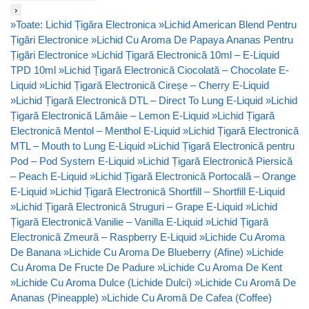
›
»
Toate: Lichid Țigăra Electronica
»
Lichid American Blend Pentru
Țigări Electronice
»
Lichid Cu Aroma De Papaya Ananas Pentru
Țigări Electronice
»
Lichid Țigară Electronică 10ml – E-Liquid
TPD 10ml
»
Lichid Țigară Electronică Ciocolată – Chocolate E-
Liquid
»
Lichid Țigară Electronică Cireșe – Cherry E-Liquid
»
Lichid Țigară Electronică DTL – Direct To Lung E-Liquid
»
Lichid
Țigară Electronică Lămâie – Lemon E-Liquid
»
Lichid Țigară
Electronică Mentol – Menthol E-Liquid
»
Lichid Țigară Electronică
MTL – Mouth to Lung E-Liquid
»
Lichid Țigară Electronică pentru
Pod – Pod System E-Liquid
»
Lichid Țigară Electronică Piersică
– Peach E-Liquid
»
Lichid Țigară Electronică Portocală – Orange
E-Liquid
»
Lichid Țigară Electronică Shortfill – Shortfill E-Liquid
»
Lichid Țigară Electronică Struguri – Grape E-Liquid
»
Lichid
Țigară Electronică Vanilie – Vanilla E-Liquid
»
Lichid Țigară
Electronică Zmeură – Raspberry E-Liquid
»
Lichide Cu Aroma
De Banana
»
Lichide Cu Aroma De Blueberry (Afine)
»
Lichide
Cu Aroma De Fructe De Padure
»
Lichide Cu Aroma De Kent
»
Lichide Cu Aroma Dulce (Lichide Dulci)
»
Lichide Cu Aromă De
Ananas (Pineapple)
»
Lichide Cu Aromă De Cafea (Coffee)