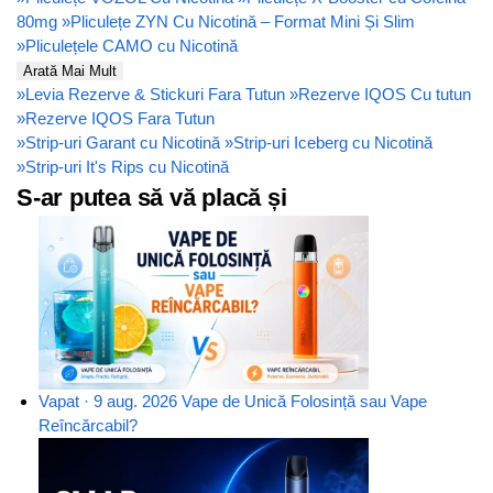
80mg
»
Pliculețe ZYN Cu Nicotină – Format Mini Și Slim
»
Pliculețele CAMO cu Nicotină
Arată Mai Mult
»
Levia Rezerve & Stickuri Fara Tutun
»
Rezerve IQOS Cu tutun
»
Rezerve IQOS Fara Tutun
»
Strip-uri Garant cu Nicotină
»
Strip-uri Iceberg cu Nicotină
»
Strip-uri It's Rips cu Nicotină
S-ar putea să vă placă și
Vapat · 9 aug. 2026
Vape de Unică Folosință sau Vape
Reîncărcabil?