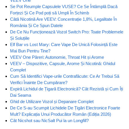
VEEV One
Se Pot Reumple Capsulele VUSE? Ce Se Întâmplă Dacă
Forțezi Și Ce Pod poți să Umpli În Schimb
Câtă Nicotină Are VEEV: Concentrație 1,8%, Legalitate În
România Și Ce Spun Datele
De Ce Nu Funcționează Vozol Switch Pro: Toate Problemele
Și Soluțiile
Elf Bar vs Lost Mary: Care Vape De Unică Folosință Este
Mai Bun Pentru Tine?
VEEV One Păreri: Autonomie, Throat Hit și Arome
VEEV – Dispozitive, Capsule, Arome Și Nicotină: Ghidul
Complet
Cum Să Identifici Vape-urile Contrafăcute: Ce Ar Trebui Să
Verifici Înainte De Cumpărare?
Expiră Lichidul de Țigară Electronică? Cât Rezistă și Cum Îți
Dai Seama
Ghid de Utilizare Vozol și Depanare Complet
De Ce S-au Scumpit Lichidele De Țigări Electronice Foarte
Mult? Explicația Unui Producător Român (Ediția 2026)
Cât Nicshot sau NicSalt Pui la un Longfill?