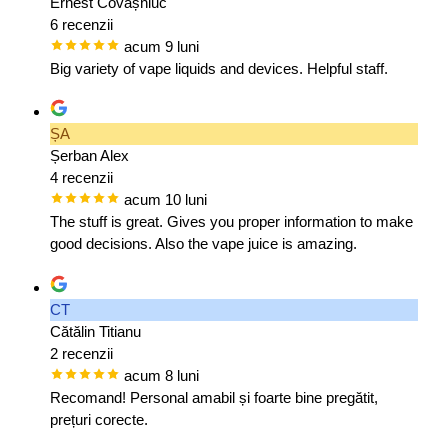
Ernest Covașniuc
6 recenzii
acum 9 luni
Big variety of vape liquids and devices. Helpful staff.
ȘA
Șerban Alex
4 recenzii
acum 10 luni
The stuff is great. Gives you proper information to make
good decisions. Also the vape juice is amazing.
CT
Cătălin Titianu
2 recenzii
acum 8 luni
Recomand! Personal amabil și foarte bine pregătit,
prețuri corecte.