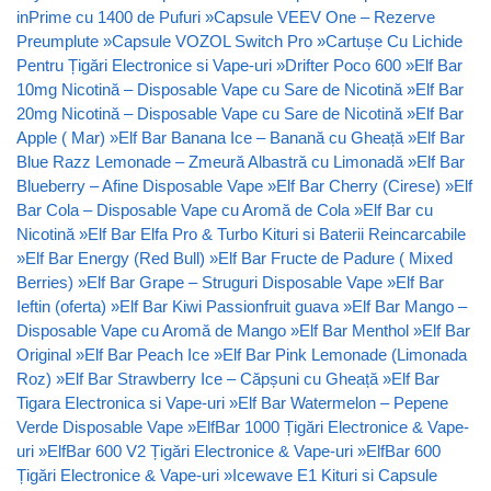
inPrime cu 1400 de Pufuri
»
Capsule VEEV One – Rezerve
Preumplute
»
Capsule VOZOL Switch Pro
»
Cartușe Cu Lichide
Pentru Țigări Electronice si Vape-uri
»
Drifter Poco 600
»
Elf Bar
10mg Nicotină – Disposable Vape cu Sare de Nicotină
»
Elf Bar
20mg Nicotină – Disposable Vape cu Sare de Nicotină
»
Elf Bar
Apple ( Mar)
»
Elf Bar Banana Ice – Banană cu Gheață
»
Elf Bar
Blue Razz Lemonade – Zmeură Albastră cu Limonadă
»
Elf Bar
Blueberry – Afine Disposable Vape
»
Elf Bar Cherry (Cirese)
»
Elf
Bar Cola – Disposable Vape cu Aromă de Cola
»
Elf Bar cu
Nicotină
»
Elf Bar Elfa Pro & Turbo Kituri si Baterii Reincarcabile
»
Elf Bar Energy (Red Bull)
»
Elf Bar Fructe de Padure ( Mixed
Berries)
»
Elf Bar Grape – Struguri Disposable Vape
»
Elf Bar
Ieftin (oferta)
»
Elf Bar Kiwi Passionfruit guava
»
Elf Bar Mango –
Disposable Vape cu Aromă de Mango
»
Elf Bar Menthol
»
Elf Bar
Original
»
Elf Bar Peach Ice
»
Elf Bar Pink Lemonade (Limonada
Roz)
»
Elf Bar Strawberry Ice – Căpșuni cu Gheață
»
Elf Bar
Tigara Electronica si Vape-uri
»
Elf Bar Watermelon – Pepene
Verde Disposable Vape
»
ElfBar 1000 Țigări Electronice & Vape-
uri
»
ElfBar 600 V2 Țigări Electronice & Vape-uri
»
ElfBar 600
Țigări Electronice & Vape-uri
»
Icewave E1 Kituri si Capsule