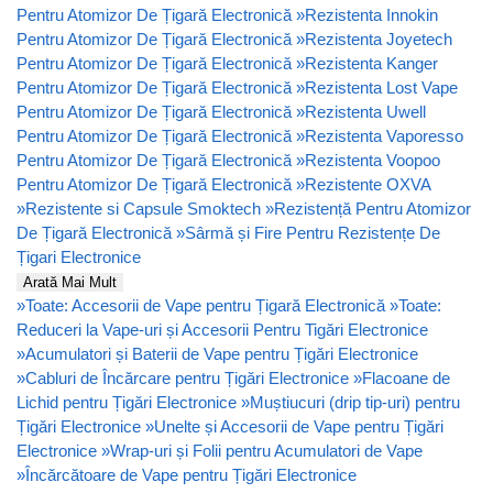
Pentru Atomizor De Țigară Electronică
»
Rezistenta Innokin
Pentru Atomizor De Țigară Electronică
»
Rezistenta Joyetech
Pentru Atomizor De Țigară Electronică
»
Rezistenta Kanger
Pentru Atomizor De Țigară Electronică
»
Rezistenta Lost Vape
Pentru Atomizor De Țigară Electronică
»
Rezistenta Uwell
Pentru Atomizor De Țigară Electronică
»
Rezistenta Vaporesso
Pentru Atomizor De Țigară Electronică
»
Rezistenta Voopoo
Pentru Atomizor De Țigară Electronică
»
Rezistente OXVA
»
Rezistente si Capsule Smoktech
»
Rezistență Pentru Atomizor
De Țigară Electronică
»
Sârmă și Fire Pentru Rezistențe De
Țigari Electronice
Arată Mai Mult
»
Toate: Accesorii de Vape pentru Țigară Electronică
»
Toate:
Reduceri la Vape-uri și Accesorii Pentru Tigări Electronice
»
Acumulatori și Baterii de Vape pentru Țigări Electronice
»
Cabluri de Încărcare pentru Țigări Electronice
»
Flacoane de
Lichid pentru Țigări Electronice
»
Muștiucuri (drip tip-uri) pentru
Țigări Electronice
»
Unelte și Accesorii de Vape pentru Țigări
Electronice
»
Wrap-uri și Folii pentru Acumulatori de Vape
»
Încărcătoare de Vape pentru Țigări Electronice