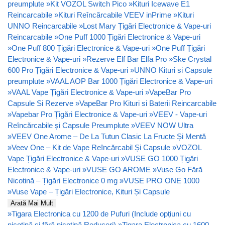
preumplute
»
Kit VOZOL Switch Pico
»
Kituri Icewave E1
Reincarcabile
»
Kituri Reîncărcabile VEEV inPrime
»
Kituri
UNNO Reincarcabile
»
Lost Mary Țigări Electronice & Vape-uri
Reincarcabile
»
One Puff 1000 Țigări Electronice & Vape-uri
»
One Puff 800 Țigări Electronice & Vape-uri
»
One Puff Țigări
Electronice & Vape-uri
»
Rezerve Elf Bar Elfa Pro
»
Ske Crystal
600 Pro Țigări Electronice & Vape-uri
»
UNNO Kituri si Capsule
preumplute
»
VAAL AOP Bar 1000 Țigări Electronice & Vape-uri
»
VAAL Vape Țigări Electronice & Vape-uri
»
VapeBar Pro
Capsule Si Rezerve
»
VapeBar Pro Kituri si Baterii Reincarcabile
»
Vapebar Pro Țigări Electronice & Vape-uri
»
VEEV - Vape-uri
Reîncărcabile și Capsule Preumplute
»
VEEV NOW Ultra
»
VEEV One Arome – De La Tutun Clasic La Fructe Și Mentă
»
Veev One – Kit de Vape Reîncărcabil Și Capsule
»
VOZOL
Vape Țigări Electronice & Vape-uri
»
VUSE GO 1000 Țigări
Electronice & Vape-uri
»
VUSE GO AROME
»
Vuse Go Fără
Nicotină – Țigări Electronice 0 mg
»
VUSE PRO ONE 1000
»
Vuse Vape – Țigări Electronice, Kituri Și Capsule
Arată Mai Mult
»
Tigara Electronica cu 1200 de Pufuri (Include opțiuni cu
nicotină și fără nicotină Reduceri)
»
Tigara Electronica cu 1600