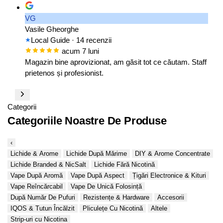
VG
Vasile Gheorghe
Local Guide
· 14 recenzii
acum 7 luni
Magazin bine aprovizionat, am găsit tot ce căutam. Staff
prietenos și profesionist.
Categorii
Categoriile Noastre De Produse
‹
Lichide & Arome
Lichide După Mărime
DIY & Arome Concentrate
Lichide Branded & NicSalt
Lichide Fără Nicotină
Vape După Aromă
Vape După Aspect
Țigări Electronice & Kituri
Vape Reîncărcabil
Vape De Unică Folosință
După Număr De Pufuri
Rezistențe & Hardware
Accesorii
IQOS & Tutun Încălzit
Pliculețe Cu Nicotină
Altele
Strip-uri cu Nicotina