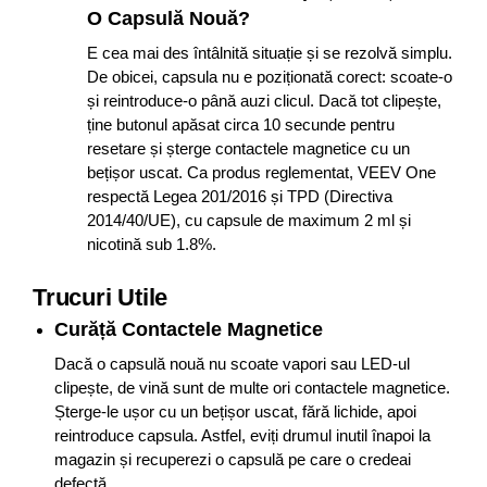
O Capsulă Nouă?
E cea mai des întâlnită situație și se rezolvă simplu.
De obicei, capsula nu e poziționată corect: scoate-o
și reintroduce-o până auzi clicul. Dacă tot clipește,
ține butonul apăsat circa 10 secunde pentru
resetare și șterge contactele magnetice cu un
bețișor uscat. Ca produs reglementat, VEEV One
respectă Legea 201/2016 și TPD (Directiva
2014/40/UE), cu capsule de maximum 2 ml și
nicotină sub 1.8%.
Trucuri Utile
Curăță Contactele Magnetice
Dacă o capsulă nouă nu scoate vapori sau LED-ul
clipește, de vină sunt de multe ori contactele magnetice.
Șterge-le ușor cu un bețișor uscat, fără lichide, apoi
reintroduce capsula. Astfel, eviți drumul inutil înapoi la
magazin și recuperezi o capsulă pe care o credeai
defectă.