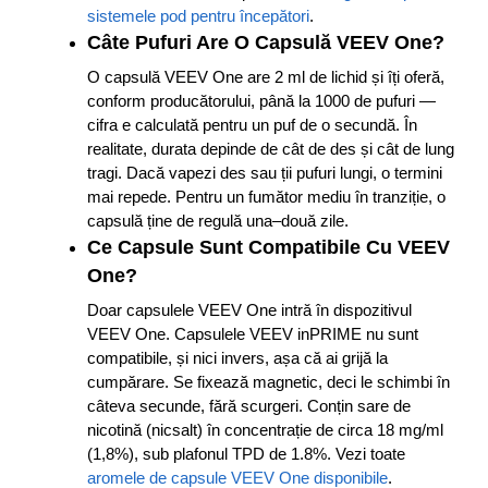
sistemele pod pentru începători
.
Câte Pufuri Are O Capsulă VEEV One?
O capsulă VEEV One are 2 ml de lichid și îți oferă,
conform producătorului, până la 1000 de pufuri —
cifra e calculată pentru un puf de o secundă. În
realitate, durata depinde de cât de des și cât de lung
tragi. Dacă vapezi des sau ții pufuri lungi, o termini
mai repede. Pentru un fumător mediu în tranziție, o
capsulă ține de regulă una–două zile.
Ce Capsule Sunt Compatibile Cu VEEV
One?
Doar capsulele VEEV One intră în dispozitivul
VEEV One. Capsulele VEEV inPRIME nu sunt
compatibile, și nici invers, așa că ai grijă la
cumpărare. Se fixează magnetic, deci le schimbi în
câteva secunde, fără scurgeri. Conțin sare de
nicotină (nicsalt) în concentrație de circa 18 mg/ml
(1,8%), sub plafonul TPD de 1.8%. Vezi toate
aromele de capsule VEEV One disponibile
.