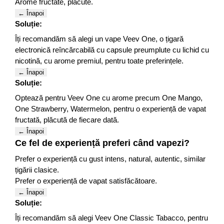
Arome fructate, plăcute.
← Înapoi
Soluție:
Îți recomandăm să alegi un vape Veev One, o țigară
electronică reîncărcabilă cu capsule preumplute cu lichid cu
nicotină, cu arome premiul, pentru toate preferințele.
← Înapoi
Soluție:
Optează pentru Veev One cu arome precum One Mango,
One Strawberry, Watermelon, pentru o experiență de vapat
fructată, plăcută de fiecare dată.
← Înapoi
Ce fel de experiență preferi când vapezi?
Prefer o experiență cu gust intens, natural, autentic, similar
țigării clasice.
Prefer o experiență de vapat satisfăcătoare.
← Înapoi
Soluție:
Îți recomandăm să alegi Veev One Classic Tabacco, pentru