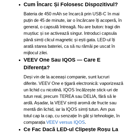
Cum Încarc Și Folosesc Dispozitivul?
Bateria de 450 mAh se încarcă prin USB-C în mai
puțin de 45 de minute, iar o încărcare îți acoperă, în
general, o capsulă întreagă. Nu are buton: tragi din
muștiuc și se activează singur. Introduci capsula
până simți clicul magnetic și ești gata. LED-ul îți
arată starea bateriei, ca să nu rămâi pe uscat în
mijlocul zilei.
VEEV One Sau IQOS — Care E
Diferența?
Deși vin de la aceeași companie, sunt lucruri
diferite. VEEV One e țigară electronică: vaporizează
un lichid cu nicotină. IQOS încălzește stick-uri de
tutun real, precum TEREA sau DELIA, fără să le
ardă. Așadar, la VEEV simți aromă de fructe sau
mentă din lichid, iar la IQOS simți tutun. Am pus
totul cap la cap, cu senzație în gât și tehnologie, în
comparația
VEEV versus IQOS
.
Ce Fac Dacă LED-ul Clipește Roșu La