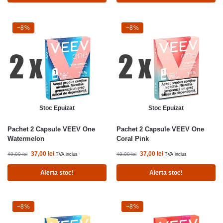
-8%
−8%
-8%
−8%
Stoc Epuizat
Stoc Epuizat
Pachet 2 Capsule VEEV One
Pachet 2 Capsule VEEV One
Watermelon
Coral Pink
37,00
lei
37,00
lei
40,00
lei
40,00
lei
TVA inclus
TVA inclus
Alerta stoc!
Alerta stoc!
-8%
−8%
-8%
−8%