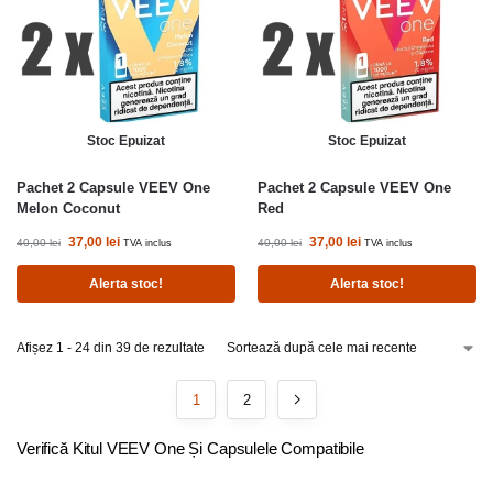
Stoc Epuizat
Stoc Epuizat
Pachet 2 Capsule VEEV One
Pachet 2 Capsule VEEV One
Melon Coconut
Red
37,00
lei
37,00
lei
40,00
lei
40,00
lei
TVA inclus
TVA inclus
Alerta stoc!
Alerta stoc!
Afișez 1 - 24 din 39 de rezultate
1
2
Verifică Kitul VEEV One Și Capsulele Compatibile