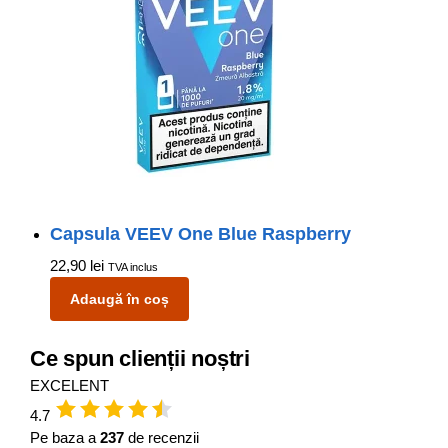
Capsula VEEV One Blue Raspberry
22,90
lei
TVA inclus
Adaugă în coș
Ce spun clienții noștri
EXCELENT
4.7
Pe baza a
237
de recenzii