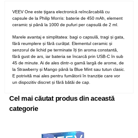
VEEV One este țigara electronică reîncărcabilă cu
capsule de la Philip Morris: baterie de 450 mAh, element
ceramic și până la 1000 de pufuri per capsulă de 2 ml.
Marele avantaj e simplitatea: bagi o capsulă, tragi și gata,
fără reumplere și fără curățat. Elementul ceramic și
senzorul de lichid pe terminate îți țin aroma constantă,
fără gust de ars, iar bateria se încarcă prin USB-C în sub
45 de minute. Ai de ales dintr-o gamă largă de arome, de
la Strawberry și Mango până la Blue Mint sau tutun clasic.
E potrivită mai ales pentru fumătorii în tranziție care vor
un dispozitiv discret și fără bătăi de cap.
Cel mai căutat produs din această
categorie