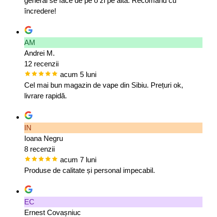
general se face de pe o zi pe alta. Recomand cu
încredere!
AM
Andrei M.
12 recenzii
acum 5 luni
Cel mai bun magazin de vape din Sibiu. Prețuri ok,
livrare rapidă.
IN
Ioana Negru
8 recenzii
acum 7 luni
Produse de calitate și personal impecabil.
EC
Ernest Covașniuc