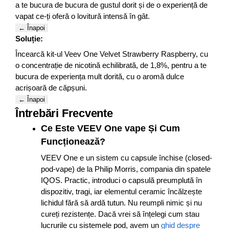
a te bucura de bucura de gustul dorit și de o experiență de
vapat ce-ți oferă o lovitură intensă în gât.
← Înapoi
Soluție:
Încearcă kit-ul Veev One Velvet Strawberry Raspberry, cu
o concentrație de nicotină echilibrată, de 1,8%, pentru a te
bucura de experiența mult dorită, cu o aromă dulce
acrișoară de căpșuni.
← Înapoi
Întrebări Frecvente
Ce Este VEEV One vape Și Cum
Funcționează?
VEEV One e un sistem cu capsule închise (closed-
pod-vape) de la Philip Morris, compania din spatele
IQOS. Practic, introduci o capsulă preumplută în
dispozitiv, tragi, iar elementul ceramic încălzește
lichidul fără să ardă tutun. Nu reumpli nimic și nu
cureți rezistențe. Dacă vrei să înțelegi cum stau
lucrurile cu sistemele pod, avem un
ghid despre