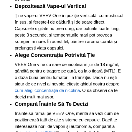
Depozitează Vape-ul Vertical
Ține vape-ul VEEV One în poziție verticală, cu muștiucul
în sus, și ferește-l de căldură și de soare direct.
Capsulele sigilate nu prea curg, dar pufurile foarte lungi,
peste 3 secunde, și temperaturile mari pot provoca
scurgeri minore. În acest fel, păstrezi aroma curată și
prelungești viața capsulei.
Alege Concentrația Potrivită Ție
VEEV One vine cu sare de nicotină în jur de 18 mg/ml,
gândită pentru o tragere pe gură, ca la o țigară (MTL). E
o doză bună pentru fumătorii în tranziție. Dacă nu ești
sigur de ce nivel ai nevoie, citește ghidul nostru despre
cum alegi concentrația de nicotină
. O să observi că te
decizi mult mai ușor.
Compară Înainte Să Te Decizi
Înainte să rămâi pe VEEV One, merită să vezi cum se
poziționează față de alte sisteme cu capsule. Dacă te
interesează norii de vapori și autonomia, comparația