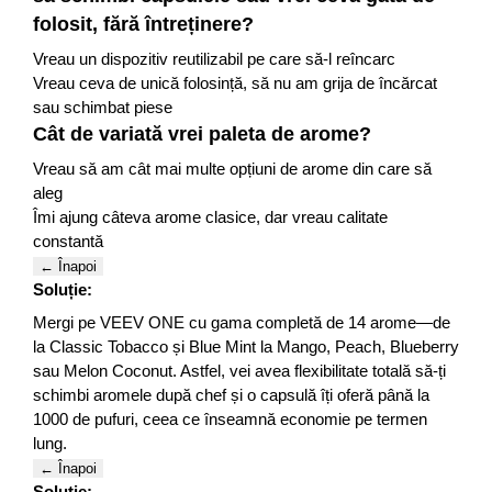
folosit, fără întreținere?
Vreau un dispozitiv reutilizabil pe care să-l reîncarc
Vreau ceva de unică folosință, să nu am grija de încărcat
sau schimbat piese
Cât de variată vrei paleta de arome?
Vreau să am cât mai multe opțiuni de arome din care să
aleg
Îmi ajung câteva arome clasice, dar vreau calitate
constantă
← Înapoi
Soluție:
Mergi pe VEEV ONE cu gama completă de 14 arome—de
la Classic Tobacco și Blue Mint la Mango, Peach, Blueberry
sau Melon Coconut. Astfel, vei avea flexibilitate totală să-ți
schimbi aromele după chef și o capsulă îți oferă până la
1000 de pufuri, ceea ce înseamnă economie pe termen
lung.
← Înapoi
Soluție: