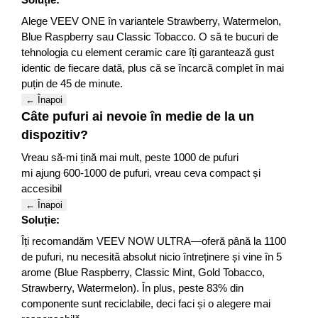
Alege VEEV ONE în variantele Strawberry, Watermelon,
Blue Raspberry sau Classic Tobacco. O să te bucuri de
tehnologia cu element ceramic care îți garantează gust
identic de fiecare dată, plus că se încarcă complet în mai
puțin de 45 de minute.
← Înapoi
Câte pufuri ai nevoie în medie de la un
dispozitiv?
Vreau să-mi țină mai mult, peste 1000 de pufuri
mi ajung 600-1000 de pufuri, vreau ceva compact și
accesibil
← Înapoi
Soluție:
Îți recomandăm VEEV NOW ULTRA—oferă până la 1100
de pufuri, nu necesită absolut nicio întreținere și vine în 5
arome (Blue Raspberry, Classic Mint, Gold Tobacco,
Strawberry, Watermelon). În plus, peste 83% din
componente sunt reciclabile, deci faci și o alegere mai