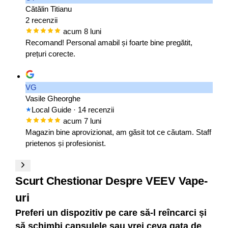
Cătălin Titianu
2 recenzii
acum 8 luni
Recomand! Personal amabil și foarte bine pregătit,
prețuri corecte.
VG
Vasile Gheorghe
Local Guide
· 14 recenzii
acum 7 luni
Magazin bine aprovizionat, am găsit tot ce căutam. Staff
prietenos și profesionist.
Scurt Chestionar Despre VEEV Vape-
uri
Preferi un dispozitiv pe care să-l reîncarci și
să schimbi capsulele sau vrei ceva gata de