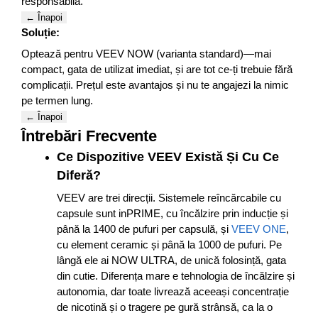
responsabilă.
← Înapoi
Soluție:
Optează pentru VEEV NOW (varianta standard)—mai
compact, gata de utilizat imediat, și are tot ce-ți trebuie fără
complicații. Prețul este avantajos și nu te angajezi la nimic
pe termen lung.
← Înapoi
Întrebări Frecvente
Ce Dispozitive VEEV Există Și Cu Ce
Diferă?
VEEV are trei direcții. Sistemele reîncărcabile cu
capsule sunt inPRIME, cu încălzire prin inducție și
până la 1400 de pufuri per capsulă, și
VEEV ONE
,
cu element ceramic și până la 1000 de pufuri. Pe
lângă ele ai NOW ULTRA, de unică folosință, gata
din cutie. Diferența mare e tehnologia de încălzire și
autonomia, dar toate livrează aceeași concentrație
de nicotină și o tragere pe gură strânsă, ca la o