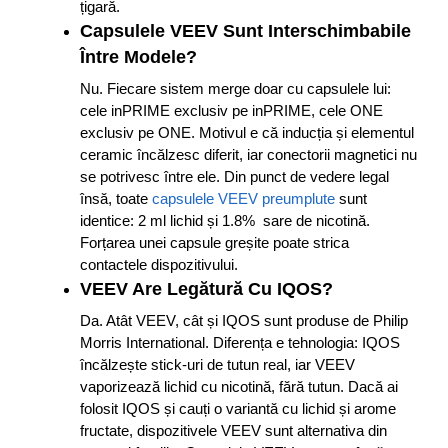
țigară.
Capsulele VEEV Sunt Interschimbabile
Între Modele?
Nu. Fiecare sistem merge doar cu capsulele lui:
cele inPRIME exclusiv pe inPRIME, cele ONE
exclusiv pe ONE. Motivul e că inducția și elementul
ceramic încălzesc diferit, iar conectorii magnetici nu
se potrivesc între ele. Din punct de vedere legal
însă, toate
capsulele VEEV preumplute
sunt
identice: 2 ml lichid și 1.8% sare de nicotină.
Forțarea unei capsule greșite poate strica
contactele dispozitivului.
VEEV Are Legătură Cu IQOS?
Da. Atât VEEV, cât și IQOS sunt produse de Philip
Morris International. Diferența e tehnologia: IQOS
încălzește stick-uri de tutun real, iar VEEV
vaporizează lichid cu nicotină, fără tutun. Dacă ai
folosit IQOS și cauți o variantă cu lichid și arome
fructate, dispozitivele VEEV sunt alternativa din