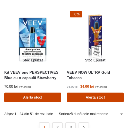
-6%
−6%
Stoc Epuizat
Stoc Epuizat
Kit VEEV one PERSPECTIVES
VEEV NOW ULTRA Gold
Blue cu o capsulă Strawberry
Tobacco
70,00
lei
34,00
lei
36,00
lei
TVA inclus
TVA inclus
Alerta stoc!
Alerta stoc!
Afișez 1 - 24 din 51 de rezultate
1
2
3