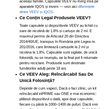
aceeași familie. Capsulele VEEV nu merg însă pe
aparatele IQOS și invers — vezi aici
diferențele
dintre VEEV și IQOS
.
Ce Conțin Legal Produsele VEEV?
Toate capsulele și dispozitivele VEEV au lichid cu
sare de nicotină de 1.8% și cartușe de 2 ml. E
maximul permis de Articolul 20 din Directiva
2014/40/UE, transpus în România prin Legea nr.
201/2016, care limitează cartușele la 2 ml și
nicotina la 1.8%. Capsulele sunt sigilate, de unică
folosință, nu se reumplu, iar la final pot fi returnate
pentru reciclare. Produsele sunt destinate
fumătorilor adulți peste 18 ani.
Ce VEEV Aleg: Reîncărcabil Sau De
Unică Folosință?
Depinde de cum vapezi. Dacă o faci zilnic, un kit
reîncărcabil inPRIME sau ONE e mai economic:
plătești dispozitivul o dată, apoi doar capsulele,
fiecare cu până la 1000–1400 de pufuri. Dacă vrei