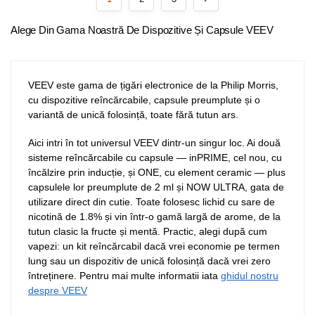
Alege Din Gama Noastră De Dispozitive Și Capsule VEEV
VEEV este gama de țigări electronice de la Philip Morris,
cu dispozitive reîncărcabile, capsule preumplute și o
variantă de unică folosință, toate fără tutun ars.
Aici intri în tot universul VEEV dintr-un singur loc. Ai două
sisteme reîncărcabile cu capsule — inPRIME, cel nou, cu
încălzire prin inducție, și ONE, cu element ceramic — plus
capsulele lor preumplute de 2 ml și NOW ULTRA, gata de
utilizare direct din cutie. Toate folosesc lichid cu sare de
nicotină de 1.8% și vin într-o gamă largă de arome, de la
tutun clasic la fructe și mentă. Practic, alegi după cum
vapezi: un kit reîncărcabil dacă vrei economie pe termen
lung sau un dispozitiv de unică folosință dacă vrei zero
întreținere. Pentru mai multe informatii iata
ghidul nostru
despre VEEV