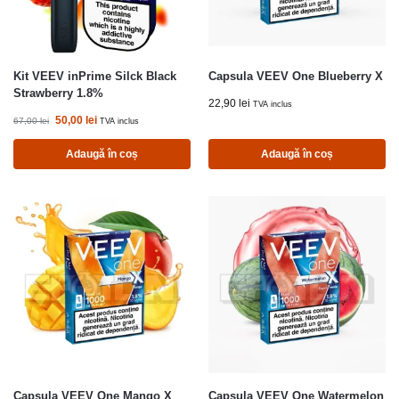
Kit VEEV inPrime Silck Black
Capsula VEEV One Blueberry X
Strawberry 1.8%
22,90
lei
TVA inclus
50,00
lei
67,00
lei
TVA inclus
Adaugă în coș
Adaugă în coș
Capsula VEEV One Mango X
Capsula VEEV One Watermelon