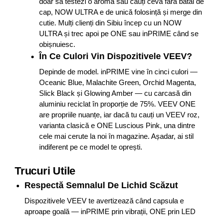
doar să testezi o aromă sau cauți ceva fără bătăi de
cap, NOW ULTRA e de unică folosință și merge din
cutie. Mulți clienți din Sibiu încep cu un NOW
ULTRA și trec apoi pe ONE sau inPRIME când se
obișnuiesc.
În Ce Culori Vin Dispozitivele VEEV?
Depinde de model. inPRIME vine în cinci culori —
Oceanic Blue, Malachite Green, Orchid Magenta,
Slick Black și Glowing Amber — cu carcasă din
aluminiu reciclat în proporție de 75%. VEEV ONE
are propriile nuanțe, iar dacă tu cauți un VEEV roz,
varianta clasică e ONE Luscious Pink, una dintre
cele mai cerute la noi în magazine. Așadar, ai stil
indiferent pe ce model te oprești.
Trucuri Utile
Respectă Semnalul De Lichid Scăzut
Dispozitivele VEEV te avertizează când capsula e
aproape goală — inPRIME prin vibrații, ONE prin LED