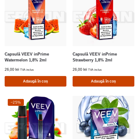
Capsulă VEEV inPrime
Capsulă VEEV inPrime
Watermelon 1,8% 2ml
Strawberry 1,8% 2ml
26,00
lei
26,00
lei
TVA inclus
TVA inclus
Adaugă în coș
Adaugă în coș
-25%
−25%