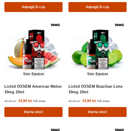
Adaugă în coș
Adaugă în coș
Stoc Epuizat
Stoc Epuizat
Lichid OSSEM American Melon
Lichid OSSEM Brazilian Lime
10mg 10ml
10mg 10ml
34,90
lei
34,90
lei
35,00
lei
35,00
lei
TVA inclus
TVA inclus
Alerta stoc!
Alerta stoc!