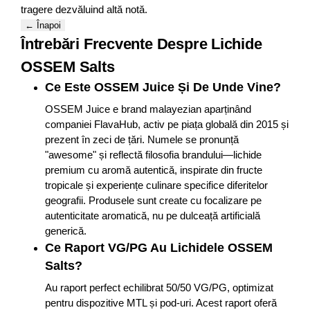
tragere dezvăluind altă notă.
← Înapoi
Întrebări Frecvente Despre Lichide
OSSEM Salts
Ce Este OSSEM Juice Și De Unde Vine?
OSSEM Juice e brand malayezian aparținând
companiei FlavaHub, activ pe piața globală din 2015 și
prezent în zeci de țări. Numele se pronunță
"awesome" și reflectă filosofia brandului—lichide
premium cu aromă autentică, inspirate din fructe
tropicale și experiențe culinare specifice diferitelor
geografii. Produsele sunt create cu focalizare pe
autenticitate aromatică, nu pe dulceață artificială
generică.
Ce Raport VG/PG Au Lichidele OSSEM
Salts?
Au raport perfect echilibrat 50/50 VG/PG, optimizat
pentru dispozitive MTL și pod-uri. Acest raport oferă