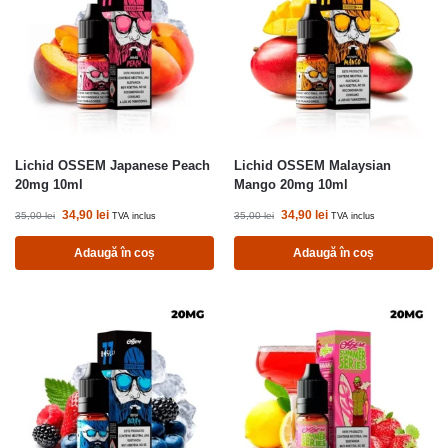
Lichid OSSEM Japanese Peach
Lichid OSSEM Malaysian
20mg 10ml
Mango 20mg 10ml
34,90
lei
34,90
lei
35,00
lei
35,00
lei
TVA inclus
TVA inclus
Adaugă în coș
Adaugă în coș