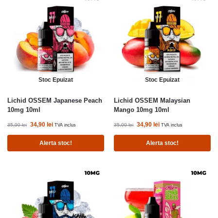
Stoc Epuizat
Stoc Epuizat
Lichid OSSEM Japanese Peach
Lichid OSSEM Malaysian
10mg 10ml
Mango 10mg 10ml
34,90
lei
34,90
lei
35,00
lei
35,00
lei
TVA inclus
TVA inclus
Alerta stoc!
Alerta stoc!