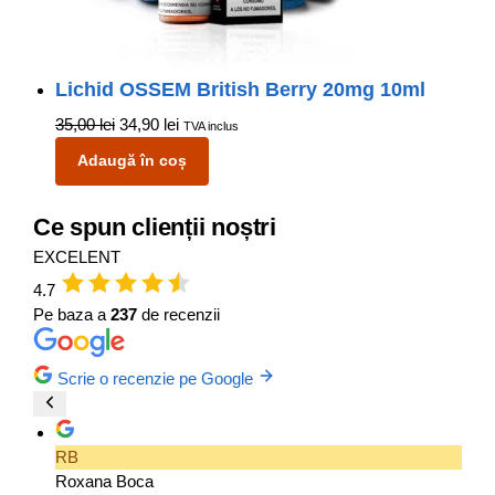
Lichid OSSEM British Berry 20mg 10ml
35,00
lei
34,90
lei
TVA inclus
Adaugă în coș
Ce spun clienții noștri
EXCELENT
4.7
Pe baza a
237
de recenzii
Scrie o recenzie pe Google
RB
Roxana Boca