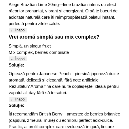
Alege Brazilian Lime 20mg—lime brazilian intens cu efect
răcoritor pronunțat, vibrant și energizant. O să te bucuri de
aciditate naturală care îți reîmprospătează palatul instant,
perfectă pentru zilele calde.
← Înapoi
Vrei aromă simplă sau mix complex?
Simplă, un singur fruct
Mix complex, berries combinate
← Înapoi
Soluție:
Optează pentru Japanese Peach—piersică japoneză dulce-
aromată, delicată și elegantă, fără note artificiale.
Rezultatul? Aromă fină care nu te copleșește, ideală pentru
vapatul all-day fără să te saturi.
← Înapoi
Soluție:
Îți recomandăm British Berry—amestec de berries britanice
(căpșuni, zmeură, mure) cu echilibru perfect acid-dulce.
Practic, ai profil complex care evoluează în gură, fiecare