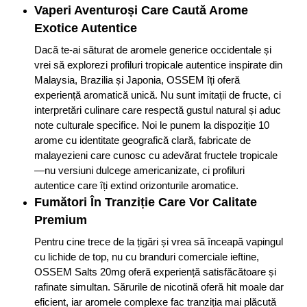
Vaperi Aventuroși Care Caută Arome
Exotice Autentice
Dacă te-ai săturat de aromele generice occidentale și
vrei să explorezi profiluri tropicale autentice inspirate din
Malaysia, Brazilia și Japonia, OSSEM îți oferă
experiență aromatică unică. Nu sunt imitații de fructe, ci
interpretări culinare care respectă gustul natural și aduc
note culturale specifice. Noi le punem la dispoziție 10
arome cu identitate geografică clară, fabricate de
malayezieni care cunosc cu adevărat fructele tropicale
—nu versiuni dulcege americanizate, ci profiluri
autentice care îți extind orizonturile aromatice.
Fumători În Tranziție Care Vor Calitate
Premium
Pentru cine trece de la țigări și vrea să înceapă vapingul
cu lichide de top, nu cu branduri comerciale ieftine,
OSSEM Salts 20mg oferă experiență satisfăcătoare și
rafinate simultan. Sărurile de nicotină oferă hit moale dar
eficient, iar aromele complexe fac tranziția mai plăcută