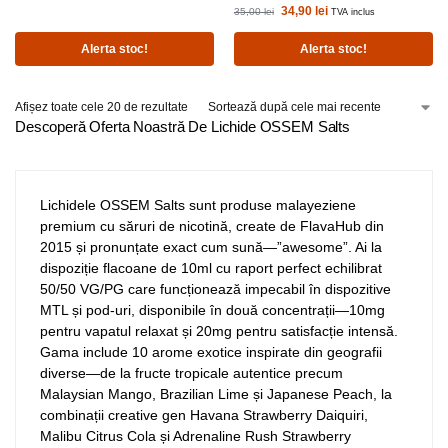
34,90
lei
35,00
lei
TVA inclus
Alerta stoc!
Alerta stoc!
Afișez toate cele 20 de rezultate
Descoperă Oferta Noastră De Lichide OSSEM Salts
Lichidele OSSEM Salts sunt produse malayeziene
premium cu săruri de nicotină, create de FlavaHub din
2015 și pronunțate exact cum sună—”awesome”. Ai la
dispoziție flacoane de 10ml cu raport perfect echilibrat
50/50 VG/PG care funcționează impecabil în dispozitive
MTL și pod-uri, disponibile în două concentrații—10mg
pentru vapatul relaxat și 20mg pentru satisfacție intensă.
Gama include 10 arome exotice inspirate din geografii
diverse—de la fructe tropicale autentice precum
Malaysian Mango, Brazilian Lime și Japanese Peach, la
combinații creative gen Havana Strawberry Daiquiri,
Malibu Citrus Cola și Adrenaline Rush Strawberry