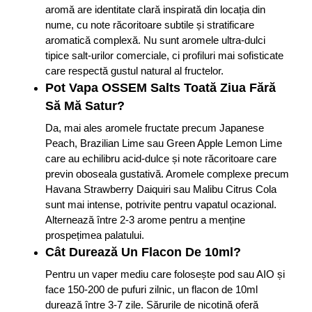
aromă are identitate clară inspirată din locația din
nume, cu note răcoritoare subtile și stratificare
aromatică complexă. Nu sunt aromele ultra-dulci
tipice salt-urilor comerciale, ci profiluri mai sofisticate
care respectă gustul natural al fructelor.
Pot Vapa OSSEM Salts Toată Ziua Fără
Să Mă Satur?
Da, mai ales aromele fructate precum Japanese
Peach, Brazilian Lime sau Green Apple Lemon Lime
care au echilibru acid-dulce și note răcoritoare care
previn oboseala gustativă. Aromele complexe precum
Havana Strawberry Daiquiri sau Malibu Citrus Cola
sunt mai intense, potrivite pentru vapatul ocazional.
Alternează între 2-3 arome pentru a menține
prospețimea palatului.
Cât Durează Un Flacon De 10ml?
Pentru un vaper mediu care folosește pod sau AIO și
face 150-200 de pufuri zilnic, un flacon de 10ml
durează între 3-7 zile. Sărurile de nicotină oferă