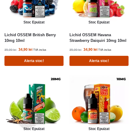
Stoc Epuizat
Stoc Epuizat
Lichid OSSEM British Berry
Lichid OSSEM Havana
10mg 10ml
Strawberry Daiquiri 10mg 10ml
34,90
lei
34,90
lei
35,00
lei
35,00
lei
TVA inclus
TVA inclus
Alerta stoc!
Alerta stoc!
Stoc Epuizat
Stoc Epuizat