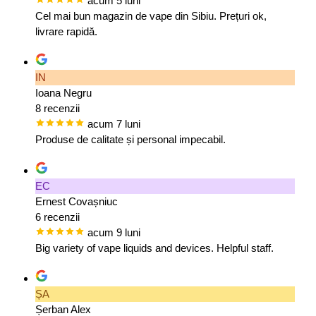
acum 5 luni
Cel mai bun magazin de vape din Sibiu. Prețuri ok,
livrare rapidă.
IN
Ioana Negru
8 recenzii
acum 7 luni
Produse de calitate și personal impecabil.
EC
Ernest Covașniuc
6 recenzii
acum 9 luni
Big variety of vape liquids and devices. Helpful staff.
ȘA
Șerban Alex