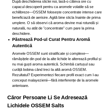
După deschiderea sticlei noi, lasă-o câteva ore cu
capacul descoperit pentru ca aromele volatile să se
echilibreze—OSSEM folosește concentrate intense care
beneficiază de aerisire. Agită bine sticla înainte de prima
umplere. O să observi că aroma devine mai rotundă și
naturală, nu atât de "concentrate" cum pare la prima
deschidere.
Păstrează Pod-ul Curat Pentru Aromă
Autentică
Aromele OSSEM sunt stratificate și complexe—
rămășițele din pod de la alte lichide le alterează profilul și
nu mai guști aroma autentică. Schimbă cartușul sau
curăță bobina când treci la altă aromă OSSEM.
Rezultatul? Experimentezi fiecare profil exact cum l-au
conceput malayezienii—fără interferențe de la aromele
anterioare.
Căror Persoane Li Se Adresează
Lichidele OSSEM Salts