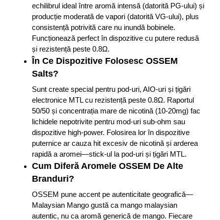
echilibrul ideal între aromă intensă (datorită PG-ului) și
producție moderată de vapori (datorită VG-ului), plus
consistență potrivită care nu inundă bobinele.
Funcționează perfect în dispozitive cu putere redusă
și rezistență peste 0.8Ω.
În Ce Dispozitive Folosesc OSSEM
Salts?
Sunt create special pentru pod-uri, AIO-uri și țigări
electronice MTL cu rezistență peste 0.8Ω. Raportul
50/50 și concentrația mare de nicotină (10-20mg) fac
lichidele nepotrivite pentru mod-uri sub-ohm sau
dispozitive high-power. Folosirea lor în dispozitive
puternice ar cauza hit excesiv de nicotină și arderea
rapidă a aromei—stick-ul la pod-uri și țigări MTL.
Cum Diferă Aromele OSSEM De Alte
Branduri?
OSSEM pune accent pe autenticitate geografică—
Malaysian Mango gustă ca mango malaysian
autentic, nu ca aromă generică de mango. Fiecare