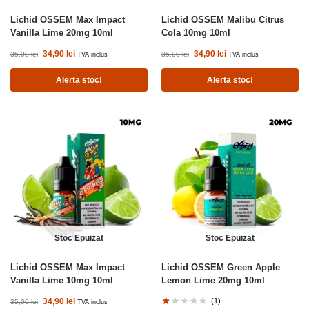
Lichid OSSEM Max Impact
Lichid OSSEM Malibu Citrus
Vanilla Lime 20mg 10ml
Cola 10mg 10ml
34,90
lei
34,90
lei
35,00
lei
35,00
lei
TVA inclus
TVA inclus
Alerta stoc!
Alerta stoc!
Stoc Epuizat
Stoc Epuizat
Lichid OSSEM Max Impact
Lichid OSSEM Green Apple
Vanilla Lime 10mg 10ml
Lemon Lime 20mg 10ml
34,90
lei
(1)
35,00
lei
TVA inclus