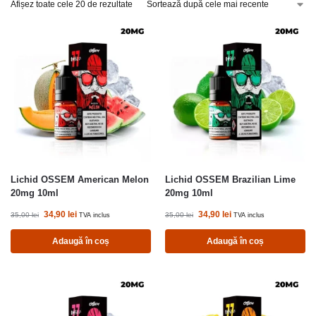
Afișez toate cele 20 de rezultate
Lichid OSSEM American Melon
Lichid OSSEM Brazilian Lime
20mg 10ml
20mg 10ml
34,90
lei
34,90
lei
35,00
lei
35,00
lei
TVA inclus
TVA inclus
Adaugă în coș
Adaugă în coș