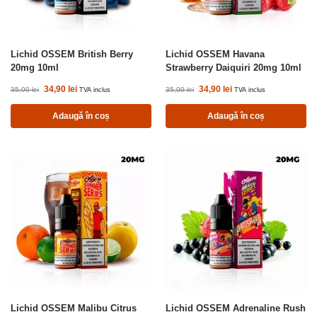
Lichid OSSEM British Berry
Lichid OSSEM Havana
20mg 10ml
Strawberry Daiquiri 20mg 10ml
34,90
lei
34,90
lei
35,00
lei
35,00
lei
TVA inclus
TVA inclus
Adaugă în coș
Adaugă în coș
Lichid OSSEM Malibu Citrus
Lichid OSSEM Adrenaline Rush