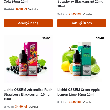
Cola 20mg 10ml
Strawberry Blackcurrant 20mg
10ml
34,90
lei
35,00
lei
TVA inclus
34,90
lei
35,00
lei
TVA inclus
Adaugă în coș
Adaugă în coș
Lichid OSSEM Adrenaline Rush
Lichid OSSEM Green Apple
Strawberry Blackcurrant 10mg
Lemon Lime 10mg 10ml
10ml
34,90
lei
35,00
lei
TVA inclus
34,90
lei
35,00
lei
TVA inclus