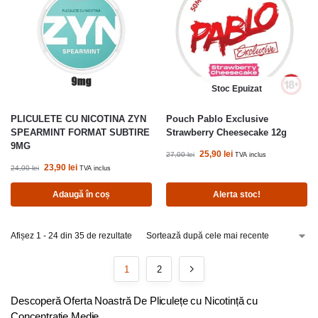
Stoc Epuizat
PLICULETE CU NICOTINA ZYN
Pouch Pablo Exclusive
SPEARMINT FORMAT SUBTIRE
Strawberry Cheesecake 12g
9MG
25,90
lei
27,00
lei
TVA inclus
23,90
lei
24,00
lei
TVA inclus
Adaugă în coș
Alerta stoc!
Afișez 1 - 24 din 35 de rezultate
1
2
Descoperă Oferta Noastră De Pliculețe cu Nicotință cu
Concentrație Medie