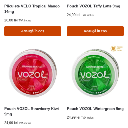
Pliculete VELO Tropical Mango
Pouch VOZOL Taffy Latte 9mg
14mg
24,99
lei
TVA inclus
26,00
lei
TVA inclus
Adaugă în coș
Adaugă în coș
Pouch VOZOL Strawberry Kiwi
Pouch VOZOL Wintergreen 9mg
9mg
24,99
lei
TVA inclus
24,99
lei
TVA inclus