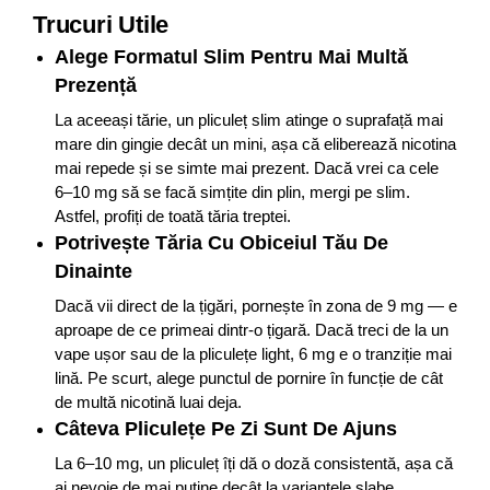
Trucuri Utile
Alege Formatul Slim Pentru Mai Multă
Prezență
La aceeași tărie, un pliculeț slim atinge o suprafață mai
mare din gingie decât un mini, așa că eliberează nicotina
mai repede și se simte mai prezent. Dacă vrei ca cele
6–10 mg să se facă simțite din plin, mergi pe slim.
Astfel, profiți de toată tăria treptei.
Potrivește Tăria Cu Obiceiul Tău De
Dinainte
Dacă vii direct de la țigări, pornește în zona de 9 mg — e
aproape de ce primeai dintr-o țigară. Dacă treci de la un
vape ușor sau de la pliculețe light, 6 mg e o tranziție mai
lină. Pe scurt, alege punctul de pornire în funcție de cât
de multă nicotină luai deja.
Câteva Pliculețe Pe Zi Sunt De Ajuns
La 6–10 mg, un pliculeț îți dă o doză consistentă, așa că
ai nevoie de mai puține decât la variantele slabe.