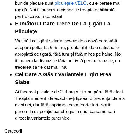
bun de plecare sunt
pliculețele VELO
, cu eliberare mai
rapidă. Noi îți punem la dispoziție treapta echilibrată,
pentru consum constant.
Fumătorul Care Trece De La Țigări La
Pliculețe
Vrei să lași țigările, dar ai nevoie de o doză care să-ți
acopere pofta. La 6–9 mg, pliculețul îți dă o satisfacție
apropiată de țigară, fără fum și fără miros pe haine. Noi
îți punem la dispoziție tăria potrivită pentru tranziție, ca
trecerea să fie cât mai lină.
Cel Care A Găsit Variantele Light Prea
Slabe
Ai încercat pliculețe de 2–4 mg și ți s-au părut fără efect.
Treapta medie îți dă exact ce-ți lipsea: o prezență clară a
nicotinei, dar fără asprimea celor foarte tari. Noi îți
punem la dispoziție pasul logic în sus, ca să nu sari
direct la variantele puternice.
Categorii