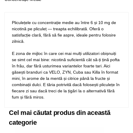
Pliculețele cu concentrație medie au între 6 și 10 mg de
nicotină pe pliculeț — treapta echilibrată. Oferă o
satisfacție clară, fără să fie aspre, ideale pentru folosire
zilnică.
E zona de mijloc în care cei mai mulți utilizatori obișnuiți
se simt cel mai bine: nicotină suficientă cât să-ți țină pofta
în frâu, dar fără usturimea variantelor foarte tari. Aici
găsești branduri ca VELO, ZYN, Cuba sau Killa în format
mini, în arome de la mentă și citrice până la fructe și
combinații dulci. E tăria potrivită dacă folosești pliculețe în
fiecare zi sau dacă treci de la țigări la o alternativă fără
fum și fără miros.
Cel mai căutat produs din această
categorie