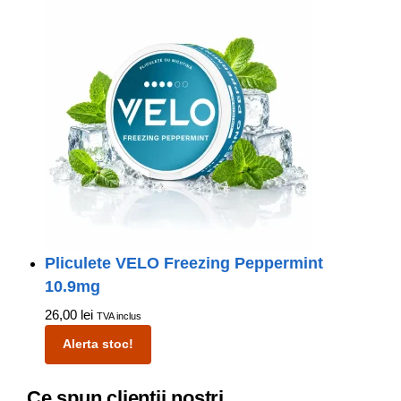
Pliculete VELO Freezing Peppermint
10.9mg
26,00
lei
TVA inclus
Alerta stoc!
Ce spun clienții noștri