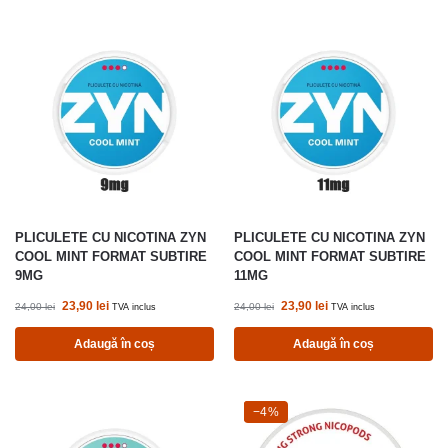
PLICULETE CU NICOTINA ZYN
PLICULETE CU NICOTINA ZYN
COOL MINT FORMAT SUBTIRE
COOL MINT FORMAT SUBTIRE
9MG
11MG
23,90
lei
23,90
lei
24,00
lei
24,00
lei
TVA inclus
TVA inclus
Adaugă în coș
Adaugă în coș
-4%
−4%