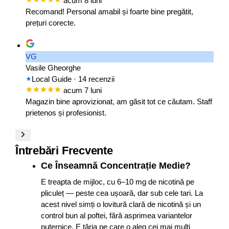
acum 8 luni
Recomand! Personal amabil și foarte bine pregătit,
prețuri corecte.
VG
Vasile Gheorghe
Local Guide
· 14 recenzii
acum 7 luni
Magazin bine aprovizionat, am găsit tot ce căutam. Staff
prietenos și profesionist.
Întrebări Frecvente
Ce Înseamnă Concentrație Medie?
E treapta de mijloc, cu 6–10 mg de nicotină pe
pliculeț — peste cea ușoară, dar sub cele tari. La
acest nivel simți o lovitură clară de nicotină și un
control bun al poftei, fără asprimea variantelor
puternice. E tăria pe care o aleg cei mai mulți