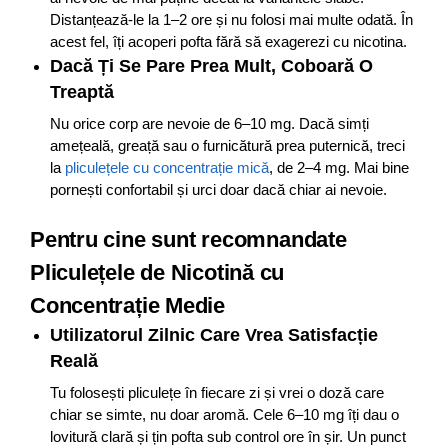
Distanțează-le la 1–2 ore și nu folosi mai multe odată. În
acest fel, îți acoperi pofta fără să exagerezi cu nicotina.
Dacă Ți Se Pare Prea Mult, Coboară O
Treaptă
Nu orice corp are nevoie de 6–10 mg. Dacă simți
amețeală, greață sau o furnicătură prea puternică, treci
la
pliculețele cu concentrație mică
, de 2–4 mg. Mai bine
pornești confortabil și urci doar dacă chiar ai nevoie.
Pentru cine sunt recomnandate
Pliculețele de Nicotină cu
Concentrație Medie
Utilizatorul Zilnic Care Vrea Satisfacție
Reală
Tu folosești pliculețe în fiecare zi și vrei o doză care
chiar se simte, nu doar aromă. Cele 6–10 mg îți dau o
lovitură clară și țin pofta sub control ore în șir. Un punct