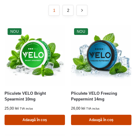
1
2
NOU
NOU
Pliculete VELO Bright
Pliculete VELO Freezing
Spearmint 10mg
Peppermint 14mg
25,00
lei
26,00
lei
TVA inclus
TVA inclus
Adaugă în coș
Adaugă în coș