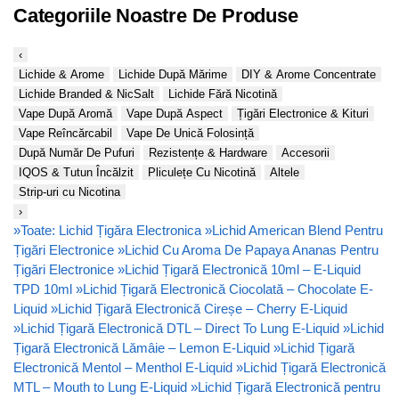
Categoriile Noastre De Produse
‹
Lichide & Arome
Lichide După Mărime
DIY & Arome Concentrate
Lichide Branded & NicSalt
Lichide Fără Nicotină
Vape După Aromă
Vape După Aspect
Țigări Electronice & Kituri
Vape Reîncărcabil
Vape De Unică Folosință
După Număr De Pufuri
Rezistențe & Hardware
Accesorii
IQOS & Tutun Încălzit
Pliculețe Cu Nicotină
Altele
Strip-uri cu Nicotina
›
»
Toate: Lichid Țigăra Electronica
»
Lichid American Blend Pentru
Țigări Electronice
»
Lichid Cu Aroma De Papaya Ananas Pentru
Țigări Electronice
»
Lichid Țigară Electronică 10ml – E-Liquid
TPD 10ml
»
Lichid Țigară Electronică Ciocolată – Chocolate E-
Liquid
»
Lichid Țigară Electronică Cireșe – Cherry E-Liquid
»
Lichid Țigară Electronică DTL – Direct To Lung E-Liquid
»
Lichid
Țigară Electronică Lămâie – Lemon E-Liquid
»
Lichid Țigară
Electronică Mentol – Menthol E-Liquid
»
Lichid Țigară Electronică
MTL – Mouth to Lung E-Liquid
»
Lichid Țigară Electronică pentru