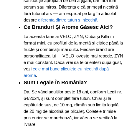
satisfacție apropiată de cea a țigării, dar fără fum,
scrum sau miros. Diferența e că primești nicotină
fără tutunul ars — am explicat pe larg în articolul
despre
diferența dintre tutun și nicotină
.
Ce Branduri Și Arome Găsesc Aici?
La această tărie ai VELO, ZYN, Cuba și Killa în
format mini, cu profiluri de la mentă și citrice până la
fructe și combinații mai dulci. Fiecare brand are
personalitatea lui — VELO lovește mai repede, ZYN
e mai constant. Dacă vrei să te orientezi după gust,
vezi
cele mai bune pliculețe cu nicotină după
aromă
.
Sunt Legale În România?
Da. Se vând adulților peste 18 ani, conform Legii nr.
64/2024, și sunt complet fără tutun. Chiar și la
capătul de sus, de 10 mg, rămân sub limita legală
de 20 mg de nicotină pe pliculeț. Coletele trimise
prin curier se marchează, iar vârsta se verifică la
livrare.