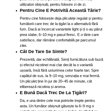
utilizatori obișnuiți, pentru folosire zi de zi.
Pentru Cine E Potrivită Această Tărie?
Pentru cine folosește deja pliculețe regulat și pentru
fumătorii care trec de la țigări la o alternativă fără
fum. Dacă ai încercat variantele light și ți s-au părut
prea slabe, 6–10 mg e pasul firesc. E o tărie care
satisface, dar rămâne confortabilă pe parcursul
zilei.
Cât De Tare Se Simte?
Prezentă, dar echilibrată. Simți furnicătura sub buză
și efectul nicotinei mai clar decât la o variantă
ușoară, însă fără usturimea celor foarte tari. Spre
capătul de sus, la 9–10 mg, senzația e mai fermă.
Un pliculeț ține în jur de 20–45 de minute, cât
eliberează nicotina și aroma.
E Bună Dacă Trec De La Țigări?
Da, e una dintre cele mai potrivite trepte pentru
asta. Un fumător obișnuit găsește la 6–9 mg o