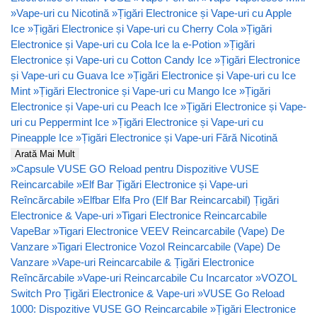
»
Vape-uri cu Nicotină
»
Țigări Electronice și Vape-uri cu Apple
Ice
»
Țigări Electronice și Vape-uri cu Cherry Cola
»
Țigări
Electronice și Vape-uri cu Cola Ice la e-Potion
»
Țigări
Electronice și Vape-uri cu Cotton Candy Ice
»
Țigări Electronice
și Vape-uri cu Guava Ice
»
Țigări Electronice și Vape-uri cu Ice
Mint
»
Țigări Electronice și Vape-uri cu Mango Ice
»
Țigări
Electronice și Vape-uri cu Peach Ice
»
Țigări Electronice și Vape-
uri cu Peppermint Ice
»
Țigări Electronice și Vape-uri cu
Pineapple Ice
»
Țigări Electronice și Vape-uri Fără Nicotină
Arată Mai Mult
»
Capsule VUSE GO Reload pentru Dispozitive VUSE
Reincarcabile
»
Elf Bar Țigări Electronice și Vape-uri
Reîncărcabile
»
Elfbar Elfa Pro (Elf Bar Reincarcabil) Țigări
Electronice & Vape-uri
»
Tigari Electronice Reincarcabile
VapeBar
»
Tigari Electronice VEEV Reincarcabile (Vape) De
Vanzare
»
Tigari Electronice Vozol Reincarcabile (Vape) De
Vanzare
»
Vape-uri Reincarcabile & Țigări Electronice
Reîncărcabile
»
Vape-uri Reincarcabile Cu Incarcator
»
VOZOL
Switch Pro Țigări Electronice & Vape-uri
»
VUSE Go Reload
1000: Dispozitive VUSE GO Reincarcabile
»
Țigări Electronice