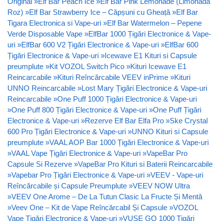
Original
»
Elf Bar Peach Ice
»
Elf Bar Pink Lemonade (Limonada
Roz)
»
Elf Bar Strawberry Ice – Căpșuni cu Gheață
»
Elf Bar
Tigara Electronica si Vape-uri
»
Elf Bar Watermelon – Pepene
Verde Disposable Vape
»
ElfBar 1000 Țigări Electronice & Vape-
uri
»
ElfBar 600 V2 Țigări Electronice & Vape-uri
»
ElfBar 600
Țigări Electronice & Vape-uri
»
Icewave E1 Kituri si Capsule
preumplute
»
Kit VOZOL Switch Pico
»
Kituri Icewave E1
Reincarcabile
»
Kituri Reîncărcabile VEEV inPrime
»
Kituri
UNNO Reincarcabile
»
Lost Mary Țigări Electronice & Vape-uri
Reincarcabile
»
One Puff 1000 Țigări Electronice & Vape-uri
»
One Puff 800 Țigări Electronice & Vape-uri
»
One Puff Țigări
Electronice & Vape-uri
»
Rezerve Elf Bar Elfa Pro
»
Ske Crystal
600 Pro Țigări Electronice & Vape-uri
»
UNNO Kituri si Capsule
preumplute
»
VAAL AOP Bar 1000 Țigări Electronice & Vape-uri
»
VAAL Vape Țigări Electronice & Vape-uri
»
VapeBar Pro
Capsule Si Rezerve
»
VapeBar Pro Kituri si Baterii Reincarcabile
»
Vapebar Pro Țigări Electronice & Vape-uri
»
VEEV - Vape-uri
Reîncărcabile și Capsule Preumplute
»
VEEV NOW Ultra
»
VEEV One Arome – De La Tutun Clasic La Fructe Și Mentă
»
Veev One – Kit de Vape Reîncărcabil Și Capsule
»
VOZOL
Vape Țigări Electronice & Vape-uri
»
VUSE GO 1000 Țigări