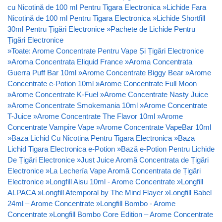
cu Nicotină de 100 ml Pentru Tigara Electronica
»
Lichide Fara
Nicotină de 100 ml Pentru Tigara Electronica
»
Lichide Shortfill
30ml Pentru Țigări Electronice
»
Pachete de Lichide Pentru
Țigări Electronice
»
Toate: Arome Concentrate Pentru Vape Și Țigări Electronice
»
Aroma Concentrata Eliquid France
»
Aroma Concentrata
Guerra Puff Bar 10ml
»
Arome Concentrate Biggy Bear
»
Arome
Concentrate e-Potion 10ml
»
Arome Concentrate Full Moon
»
Arome Concentrate K-Fuel
»
Arome Concentrate Nasty Juice
»
Arome Concentrate Smokemania 10ml
»
Arome Concentrate
T-Juice
»
Arome Concentrate The Flavor 10ml
»
Arome
Concentrate Vampire Vape
»
Arome Concentrate VapeBar 10ml
»
Baza Lichid Cu Nicotina Pentru Tigara Electronica
»
Baza
Lichid Tigara Electronica e-Potion
»
Bază e-Potion Pentru Lichide
De Țigări Electronice
»
Just Juice Aromă Concentrata de Țigări
Electronice
»
La Lechería Vape Aromă Concentrata de Țigări
Electronice
»
Longfill Aisu 10ml - Arome Concentrate
»
Longfill
ALPACA
»
Longfill Atemporal by The Mind Flayer
»
Longfill Babel
24ml – Arome Concentrate
»
Longfill Bombo - Arome
Concentrate
»
Longfill Bombo Core Edition – Arome Concentrate