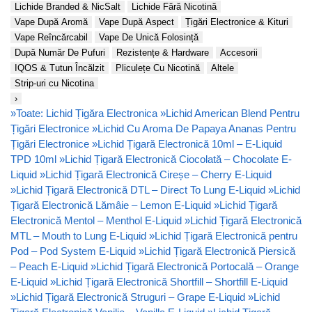
Lichide Branded & NicSalt
Lichide Fără Nicotină
Vape După Aromă
Vape După Aspect
Țigări Electronice & Kituri
Vape Reîncărcabil
Vape De Unică Folosință
După Număr De Pufuri
Rezistențe & Hardware
Accesorii
IQOS & Tutun Încălzit
Pliculețe Cu Nicotină
Altele
Strip-uri cu Nicotina
›
»
Toate: Lichid Țigăra Electronica
»
Lichid American Blend Pentru
Țigări Electronice
»
Lichid Cu Aroma De Papaya Ananas Pentru
Țigări Electronice
»
Lichid Țigară Electronică 10ml – E-Liquid
TPD 10ml
»
Lichid Țigară Electronică Ciocolată – Chocolate E-
Liquid
»
Lichid Țigară Electronică Cireșe – Cherry E-Liquid
»
Lichid Țigară Electronică DTL – Direct To Lung E-Liquid
»
Lichid
Țigară Electronică Lămâie – Lemon E-Liquid
»
Lichid Țigară
Electronică Mentol – Menthol E-Liquid
»
Lichid Țigară Electronică
MTL – Mouth to Lung E-Liquid
»
Lichid Țigară Electronică pentru
Pod – Pod System E-Liquid
»
Lichid Țigară Electronică Piersică
– Peach E-Liquid
»
Lichid Țigară Electronică Portocală – Orange
E-Liquid
»
Lichid Țigară Electronică Shortfill – Shortfill E-Liquid
»
Lichid Țigară Electronică Struguri – Grape E-Liquid
»
Lichid