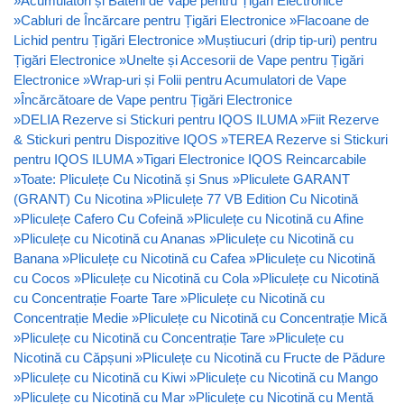
»
Acumulatori și Baterii de Vape pentru Țigări Electronice
»
Cabluri de Încărcare pentru Țigări Electronice
»
Flacoane de
Lichid pentru Țigări Electronice
»
Muștiucuri (drip tip-uri) pentru
Țigări Electronice
»
Unelte și Accesorii de Vape pentru Țigări
Electronice
»
Wrap-uri și Folii pentru Acumulatori de Vape
»
Încărcătoare de Vape pentru Țigări Electronice
»
DELIA Rezerve si Stickuri pentru IQOS ILUMA
»
Fiit Rezerve
& Stickuri pentru Dispozitive IQOS
»
TEREA Rezerve si Stickuri
pentru IQOS ILUMA
»
Tigari Electronice IQOS Reincarcabile
»
Toate: Pliculețe Cu Nicotină și Snus
»
Pliculete GARANT
(GRANT) Cu Nicotina
»
Pliculețe 77 VB Edition Cu Nicotină
»
Pliculețe Cafero Cu Cofeină
»
Pliculețe cu Nicotină cu Afine
»
Pliculețe cu Nicotină cu Ananas
»
Pliculețe cu Nicotină cu
Banana
»
Pliculețe cu Nicotină cu Cafea
»
Pliculețe cu Nicotină
cu Cocos
»
Pliculețe cu Nicotină cu Cola
»
Pliculețe cu Nicotină
cu Concentrație Foarte Tare
»
Pliculețe cu Nicotină cu
Concentrație Medie
»
Pliculețe cu Nicotină cu Concentrație Mică
»
Pliculețe cu Nicotină cu Concentrație Tare
»
Pliculețe cu
Nicotină cu Căpșuni
»
Pliculețe cu Nicotină cu Fructe de Pădure
»
Pliculețe cu Nicotină cu Kiwi
»
Pliculețe cu Nicotină cu Mango
»
Pliculețe cu Nicotină cu Mar
»
Pliculețe cu Nicotină cu Mentă