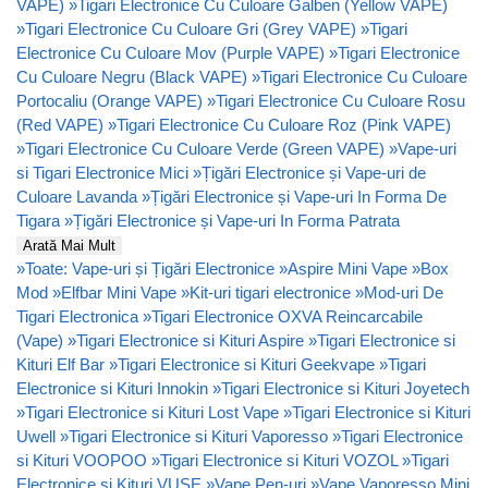
VAPE)
»
Tigari Electronice Cu Culoare Galben (Yellow VAPE)
»
Tigari Electronice Cu Culoare Gri (Grey VAPE)
»
Tigari
Electronice Cu Culoare Mov (Purple VAPE)
»
Tigari Electronice
Cu Culoare Negru (Black VAPE)
»
Tigari Electronice Cu Culoare
Portocaliu (Orange VAPE)
»
Tigari Electronice Cu Culoare Rosu
(Red VAPE)
»
Tigari Electronice Cu Culoare Roz (Pink VAPE)
»
Tigari Electronice Cu Culoare Verde (Green VAPE)
»
Vape-uri
si Tigari Electronice Mici
»
Țigări Electronice și Vape-uri de
Culoare Lavanda
»
Țigări Electronice și Vape-uri In Forma De
Tigara
»
Țigări Electronice și Vape-uri In Forma Patrata
Arată Mai Mult
»
Toate: Vape-uri și Țigări Electronice
»
Aspire Mini Vape
»
Box
Mod
»
Elfbar Mini Vape
»
Kit-uri tigari electronice
»
Mod-uri De
Tigari Electronica
»
Tigari Electronice OXVA Reincarcabile
(Vape)
»
Tigari Electronice si Kituri Aspire
»
Tigari Electronice si
Kituri Elf Bar
»
Tigari Electronice si Kituri Geekvape
»
Tigari
Electronice si Kituri Innokin
»
Tigari Electronice si Kituri Joyetech
»
Tigari Electronice si Kituri Lost Vape
»
Tigari Electronice si Kituri
Uwell
»
Tigari Electronice si Kituri Vaporesso
»
Tigari Electronice
si Kituri VOOPOO
»
Tigari Electronice si Kituri VOZOL
»
Tigari
Electronice si Kituri VUSE
»
Vape Pen-uri
»
Vape Vaporesso Mini