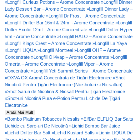
»
Longfill Curieux Potions – Arome Concentrate
»
Longfill Dinner
Lady Dessert Bar – Arome Concentrate
»
Longfill Dinner Lady –
Arome Concentrate
»
Longfill Dr Frost – Arome Concentrate
»
Longfill Drifter Bar 16ml & 24ml - Arome Concentrate
»
Longfill
Drifter Exotic 12ml – Arome Concentrate
»
Longfill Drifter Hyper
5ml - Arome Concentrate
»
Longfill HALO – Arome Concentrate
»
Longfill Kings Crest – Arome Concentrate
»
Longfill La Yaya
»
Longfill LIQUA
»
Longfill Montreal
»
Longfill OHF – Arome
Concentrate
»
Longfill Oil4vap – Arome Concentrate
»
Longfill
Omerta – Arome Concentrate
»
Longfill Viper – Arome
Concentrate
»
Longfill Yeti Summit Series – Arome Concentrate
»
OXVA OX Aromă Concentrata de Țigări Electronice
»
Shot
Nicotină Pentru Țigări Electronice (Nicshoturi si Nicsalturi)
»
Shot Săruri de Nicotină & Nicsalt Pentru Țigări Electronice
»
Shot-uri Nicotină Pura e-Potion Pentru Lichide De Țigări
Electronice
Arată Mai Mult
»
Bombo Platinum Tobaccos Nicsalts
»
ElfBar ELFLIQ Bar Salts
Lichide cu Sare-uri De Nicotină
»
Lichid Bombo Bar Juice
»
Lichid Drifter Bar Salt
»
Lichid Kustard Salts
»
Lichid LIQUA De
Tigara Electronica Cu Nicotină
»
Lichid Magnum Vape Nic Salts