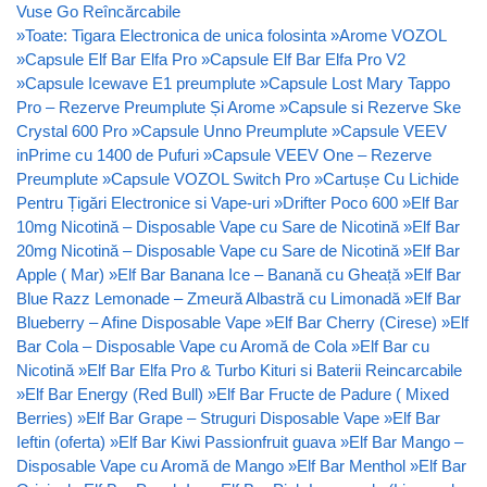
Vuse Go Reîncărcabile
»
Toate: Tigara Electronica de unica folosinta
»
Arome VOZOL
»
Capsule Elf Bar Elfa Pro
»
Capsule Elf Bar Elfa Pro V2
»
Capsule Icewave E1 preumplute
»
Capsule Lost Mary Tappo
Pro – Rezerve Preumplute Și Arome
»
Capsule si Rezerve Ske
Crystal 600 Pro
»
Capsule Unno Preumplute
»
Capsule VEEV
inPrime cu 1400 de Pufuri
»
Capsule VEEV One – Rezerve
Preumplute
»
Capsule VOZOL Switch Pro
»
Cartușe Cu Lichide
Pentru Țigări Electronice si Vape-uri
»
Drifter Poco 600
»
Elf Bar
10mg Nicotină – Disposable Vape cu Sare de Nicotină
»
Elf Bar
20mg Nicotină – Disposable Vape cu Sare de Nicotină
»
Elf Bar
Apple ( Mar)
»
Elf Bar Banana Ice – Banană cu Gheață
»
Elf Bar
Blue Razz Lemonade – Zmeură Albastră cu Limonadă
»
Elf Bar
Blueberry – Afine Disposable Vape
»
Elf Bar Cherry (Cirese)
»
Elf
Bar Cola – Disposable Vape cu Aromă de Cola
»
Elf Bar cu
Nicotină
»
Elf Bar Elfa Pro & Turbo Kituri si Baterii Reincarcabile
»
Elf Bar Energy (Red Bull)
»
Elf Bar Fructe de Padure ( Mixed
Berries)
»
Elf Bar Grape – Struguri Disposable Vape
»
Elf Bar
Ieftin (oferta)
»
Elf Bar Kiwi Passionfruit guava
»
Elf Bar Mango –
Disposable Vape cu Aromă de Mango
»
Elf Bar Menthol
»
Elf Bar