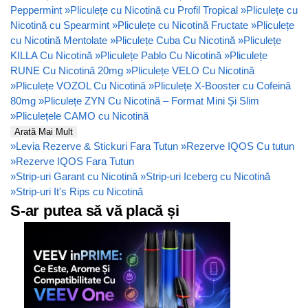
Peppermint
»
Pliculețe cu Nicotină cu Profil Tropical
»
Pliculețe cu
Nicotină cu Spearmint
»
Pliculețe cu Nicotină Fructate
»
Pliculețe
cu Nicotină Mentolate
»
Pliculețe Cuba Cu Nicotină
»
Pliculețe
KILLA Cu Nicotină
»
Pliculețe Pablo Cu Nicotină
»
Pliculețe
RUNE Cu Nicotină 20mg
»
Pliculețe VELO Cu Nicotină
»
Pliculețe VOZOL Cu Nicotină
»
Pliculețe X-Booster cu Cofeină
80mg
»
Pliculețe ZYN Cu Nicotină – Format Mini Și Slim
»
Pliculețele CAMO cu Nicotină
Arată Mai Mult
»
Levia Rezerve & Stickuri Fara Tutun
»
Rezerve IQOS Cu tutun
»
Rezerve IQOS Fara Tutun
»
Strip-uri Garant cu Nicotină
»
Strip-uri Iceberg cu Nicotină
»
Strip-uri It's Rips cu Nicotină
S-ar putea să vă placă și