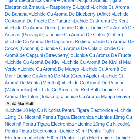
Țigară Electronică Vanilie – Vanilla E-Liquid
»
Lichid Țigară
Electronică Zmeură – Raspberry E-Liquid
»
Lichide Cu Aroma
De Banana
»
Lichide Cu Aroma De Blueberry (Afine)
»
Lichide
Cu Aroma De Fructe De Padure
»
Lichide Cu Aroma De Kent
»
Lichide Cu Aroma Dulce (Lichide Dulci)
»
Lichide Cu Aromă De
Ananas (Pineapple)
»
Lichide Cu Aromă De Cafea (Coffee)
»
Lichide Cu Aromă De Capsuni si Rodie
»
Lichide Cu Aromă De
Cocos (Coconut)
»
Lichide Cu Aromă De Cola
»
Lichide Cu
Aromă de Căpșuni (Strawberry)
»
Lichide Cu Aromă De Fructe
»
Lichide Cu Aromă De Kiwi
»
Lichide Cu Aromă De Kiwi si Mar
Verde
»
Lichide Cu Aromă De Mango
»
Lichide Cu Aromă De
Mar
»
Lichide Cu Aromă De Mar (Green Apple)
»
Lichide Cu
Aromă De Menta (Menthol)
»
Lichide Cu Aromă De Pepene
(Watermelon)
»
Lichide Cu Aromă De Red Bull
»
Lichide Cu
Aromă De Tutun (Tobacco)
»
Lichide Cu Aromă Mango Guava
Arată Mai Mult
»
Lichide 10 Mg Cu Nicotină Pentru Tigara Electronica
»
Lichide
12mg Cu Nicotină Pentru Tigara Electronica
»
Lichide 18mg Cu
Nicotină Pentru Tigara Electronica
»
Lichide 20mg Cu Nicotină
Pentru Tigara Electronica
»
Lichide 50 ml Pentru Țigări
Electronice
»
Lichide 500 ml Pentru Țigări Electronice
»
Lichide