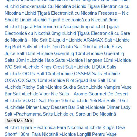
»
Lichid Smokemania Cu Nicotină
»
Lichid Tigara Electronica cu
Nicotina
»
Lichid Țigară Electronică cu Nicotina Freebase – Nic
Shot E-Liquid
»
Lichid Țigară Electronică cu Nicotină 3mg
»
Lichid Țigară Electronică cu Nicotină 6mg
»
Lichid Țigară
Electronică cu Nicotină 9mg
»
Lichid Țigară Electronică cu Sare
de Nicotină – Nic Salt E-Liquid
»
Lichide ARAMAX Salt
»
Lichide
Big Bold Salts
»
Lichide Don Cristo Salt 10ml
»
Lichide Fizzy
Juice Salt 10ml
»
Lichide GuerraLiq 10ml
»
Lichide GuerraLiq
Salts 10ml
»
Lichide Halo Salts
»
Lichide Hangsen 10ml
»
Lichide
IVG Salt
»
Lichide Kings Crest Salt
»
Lichide LIQUA Salts
»
Lichide OOPs Salt 10ml
»
Lichide OSSEM Salts
»
Lichide
OXVA OX Salts 10ml
»
Lichide Riot Squad Bar Salt 10ml
»
Lichide Ritchy Salt
»
Lichide Sukka Salt
»
Lichide Vampire Vape
Bar Salt
»
Lichide Viper Nic Salts – Arome Gourmet De Desert
»
Lichide VOZOL Salt Prime 10ml
»
Lichide Yeti Bar Salts 10ml
»
Lichidele Dinner Lady Dessert Bar Salt
»
Lichidele Dinner Lady
Salt
»
Pachamama Salts Lichide cu Sare-uri De Nicotină
Arată Mai Mult
»
Lichid Tigara Electronica Fara Nicotina
»
Lichide King's Dew
Shortfill 30ml Fără Nicotină
»
Lichide Longfill Pentru Vape