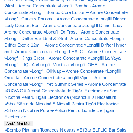
24ml – Arome Concentrate
»
Longfill Bombo - Arome
Concentrate
»
Longfill Bombo Core Edition – Arome Concentrate
»
Longfill Curieux Potions – Arome Concentrate
»
Longfill Dinner
Lady Dessert Bar – Arome Concentrate
»
Longfill Dinner Lady –
Arome Concentrate
»
Longfill Dr Frost – Arome Concentrate
»
Longfill Drifter Bar 16ml & 24ml - Arome Concentrate
»
Longfill
Drifter Exotic 12ml – Arome Concentrate
»
Longfill Drifter Hyper
5ml - Arome Concentrate
»
Longfill HALO – Arome Concentrate
»
Longfill Kings Crest – Arome Concentrate
»
Longfill La Yaya
»
Longfill LIQUA
»
Longfill Montreal
»
Longfill OHF – Arome
Concentrate
»
Longfill Oil4vap – Arome Concentrate
»
Longfill
Omerta – Arome Concentrate
»
Longfill Viper – Arome
Concentrate
»
Longfill Yeti Summit Series – Arome Concentrate
»
OXVA OX Aromă Concentrata de Țigări Electronice
»
Shot
Nicotină Pentru Țigări Electronice (Nicshoturi si Nicsalturi)
»
Shot Săruri de Nicotină & Nicsalt Pentru Țigări Electronice
»
Shot-uri Nicotină Pura e-Potion Pentru Lichide De Țigări
Electronice
Arată Mai Mult
»
Bombo Platinum Tobaccos Nicsalts
»
ElfBar ELFLIQ Bar Salts