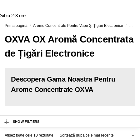
Sibiu
2-3 ore
Prima pagină
Arome Concentrate Pentru Vape Și Țigări Electronice
OXVA O
/
/
OXVA OX Aromă Concentrata
de Țigări Electronice
Descopera Gama Noastra Pentru
Arome Concentrate OXVA
SHOW FILTERS
Afișez toate cele 10 rezultate