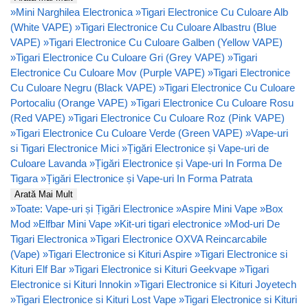
»
Mini Narghilea Electronica
»
Tigari Electronice Cu Culoare Alb
(White VAPE)
»
Tigari Electronice Cu Culoare Albastru (Blue
VAPE)
»
Tigari Electronice Cu Culoare Galben (Yellow VAPE)
»
Tigari Electronice Cu Culoare Gri (Grey VAPE)
»
Tigari
Electronice Cu Culoare Mov (Purple VAPE)
»
Tigari Electronice
Cu Culoare Negru (Black VAPE)
»
Tigari Electronice Cu Culoare
Portocaliu (Orange VAPE)
»
Tigari Electronice Cu Culoare Rosu
(Red VAPE)
»
Tigari Electronice Cu Culoare Roz (Pink VAPE)
»
Tigari Electronice Cu Culoare Verde (Green VAPE)
»
Vape-uri
si Tigari Electronice Mici
»
Țigări Electronice și Vape-uri de
Culoare Lavanda
»
Țigări Electronice și Vape-uri In Forma De
Tigara
»
Țigări Electronice și Vape-uri In Forma Patrata
Arată Mai Mult
»
Toate: Vape-uri și Țigări Electronice
»
Aspire Mini Vape
»
Box
Mod
»
Elfbar Mini Vape
»
Kit-uri tigari electronice
»
Mod-uri De
Tigari Electronica
»
Tigari Electronice OXVA Reincarcabile
(Vape)
»
Tigari Electronice si Kituri Aspire
»
Tigari Electronice si
Kituri Elf Bar
»
Tigari Electronice si Kituri Geekvape
»
Tigari
Electronice si Kituri Innokin
»
Tigari Electronice si Kituri Joyetech
»
Tigari Electronice si Kituri Lost Vape
»
Tigari Electronice si Kituri