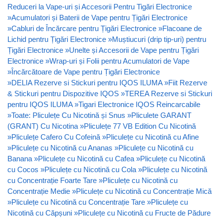
Reduceri la Vape-uri și Accesorii Pentru Tigări Electronice
»
Acumulatori și Baterii de Vape pentru Țigări Electronice
»
Cabluri de Încărcare pentru Țigări Electronice
»
Flacoane de
Lichid pentru Țigări Electronice
»
Muștiucuri (drip tip-uri) pentru
Țigări Electronice
»
Unelte și Accesorii de Vape pentru Țigări
Electronice
»
Wrap-uri și Folii pentru Acumulatori de Vape
»
Încărcătoare de Vape pentru Țigări Electronice
»
DELIA Rezerve si Stickuri pentru IQOS ILUMA
»
Fiit Rezerve
& Stickuri pentru Dispozitive IQOS
»
TEREA Rezerve si Stickuri
pentru IQOS ILUMA
»
Tigari Electronice IQOS Reincarcabile
»
Toate: Pliculețe Cu Nicotină și Snus
»
Pliculete GARANT
(GRANT) Cu Nicotina
»
Pliculețe 77 VB Edition Cu Nicotină
»
Pliculețe Cafero Cu Cofeină
»
Pliculețe cu Nicotină cu Afine
»
Pliculețe cu Nicotină cu Ananas
»
Pliculețe cu Nicotină cu
Banana
»
Pliculețe cu Nicotină cu Cafea
»
Pliculețe cu Nicotină
cu Cocos
»
Pliculețe cu Nicotină cu Cola
»
Pliculețe cu Nicotină
cu Concentrație Foarte Tare
»
Pliculețe cu Nicotină cu
Concentrație Medie
»
Pliculețe cu Nicotină cu Concentrație Mică
»
Pliculețe cu Nicotină cu Concentrație Tare
»
Pliculețe cu
Nicotină cu Căpșuni
»
Pliculețe cu Nicotină cu Fructe de Pădure