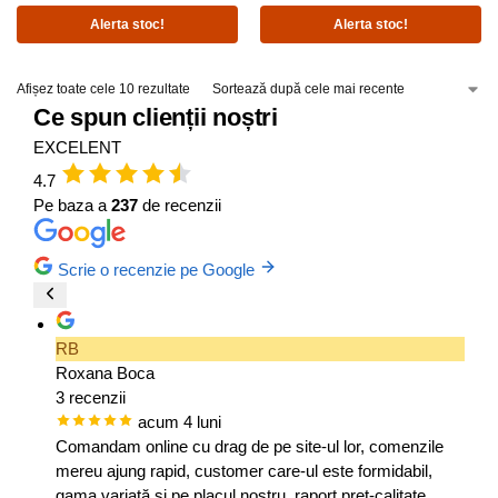
Alerta stoc!
Alerta stoc!
Afișez toate cele 10 rezultate
Ce spun clienții noștri
EXCELENT
4.7
Pe baza a
237
de recenzii
Scrie o recenzie pe Google
RB
Roxana Boca
3 recenzii
acum 4 luni
Comandam online cu drag de pe site-ul lor, comenzile
mereu ajung rapid, customer care-ul este formidabil,
gama variată și pe placul nostru, raport preț-calitate