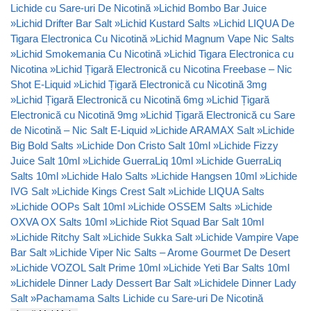
Lichide cu Sare-uri De Nicotină
»
Lichid Bombo Bar Juice
»
Lichid Drifter Bar Salt
»
Lichid Kustard Salts
»
Lichid LIQUA De
Tigara Electronica Cu Nicotină
»
Lichid Magnum Vape Nic Salts
»
Lichid Smokemania Cu Nicotină
»
Lichid Tigara Electronica cu
Nicotina
»
Lichid Țigară Electronică cu Nicotina Freebase – Nic
Shot E-Liquid
»
Lichid Țigară Electronică cu Nicotină 3mg
»
Lichid Țigară Electronică cu Nicotină 6mg
»
Lichid Țigară
Electronică cu Nicotină 9mg
»
Lichid Țigară Electronică cu Sare
de Nicotină – Nic Salt E-Liquid
»
Lichide ARAMAX Salt
»
Lichide
Big Bold Salts
»
Lichide Don Cristo Salt 10ml
»
Lichide Fizzy
Juice Salt 10ml
»
Lichide GuerraLiq 10ml
»
Lichide GuerraLiq
Salts 10ml
»
Lichide Halo Salts
»
Lichide Hangsen 10ml
»
Lichide
IVG Salt
»
Lichide Kings Crest Salt
»
Lichide LIQUA Salts
»
Lichide OOPs Salt 10ml
»
Lichide OSSEM Salts
»
Lichide
OXVA OX Salts 10ml
»
Lichide Riot Squad Bar Salt 10ml
»
Lichide Ritchy Salt
»
Lichide Sukka Salt
»
Lichide Vampire Vape
Bar Salt
»
Lichide Viper Nic Salts – Arome Gourmet De Desert
»
Lichide VOZOL Salt Prime 10ml
»
Lichide Yeti Bar Salts 10ml
»
Lichidele Dinner Lady Dessert Bar Salt
»
Lichidele Dinner Lady
Salt
»
Pachamama Salts Lichide cu Sare-uri De Nicotină