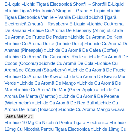
E-Liquid
»
Lichid Țigară Electronică Shortfill – Shortfill E-Liquid
»
Lichid Țigară Electronică Struguri – Grape E-Liquid
»
Lichid
Țigară Electronică Vanilie – Vanilla E-Liquid
»
Lichid Țigară
Electronică Zmeură – Raspberry E-Liquid
»
Lichide Cu Aroma
De Banana
»
Lichide Cu Aroma De Blueberry (Afine)
»
Lichide
Cu Aroma De Fructe De Padure
»
Lichide Cu Aroma De Kent
»
Lichide Cu Aroma Dulce (Lichide Dulci)
»
Lichide Cu Aromă De
Ananas (Pineapple)
»
Lichide Cu Aromă De Cafea (Coffee)
»
Lichide Cu Aromă De Capsuni si Rodie
»
Lichide Cu Aromă De
Cocos (Coconut)
»
Lichide Cu Aromă De Cola
»
Lichide Cu
Aromă de Căpșuni (Strawberry)
»
Lichide Cu Aromă De Fructe
»
Lichide Cu Aromă De Kiwi
»
Lichide Cu Aromă De Kiwi si Mar
Verde
»
Lichide Cu Aromă De Mango
»
Lichide Cu Aromă De
Mar
»
Lichide Cu Aromă De Mar (Green Apple)
»
Lichide Cu
Aromă De Menta (Menthol)
»
Lichide Cu Aromă De Pepene
(Watermelon)
»
Lichide Cu Aromă De Red Bull
»
Lichide Cu
Aromă De Tutun (Tobacco)
»
Lichide Cu Aromă Mango Guava
Arată Mai Mult
»
Lichide 10 Mg Cu Nicotină Pentru Tigara Electronica
»
Lichide
12mg Cu Nicotină Pentru Tigara Electronica
»
Lichide 18mg Cu