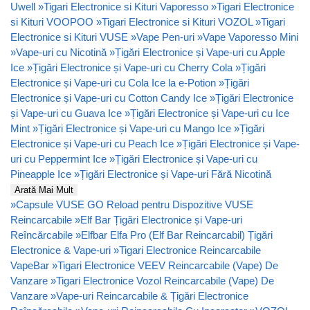
Uwell
»
Tigari Electronice si Kituri Vaporesso
»
Tigari Electronice
si Kituri VOOPOO
»
Tigari Electronice si Kituri VOZOL
»
Tigari
Electronice si Kituri VUSE
»
Vape Pen-uri
»
Vape Vaporesso Mini
»
Vape-uri cu Nicotină
»
Țigări Electronice și Vape-uri cu Apple
Ice
»
Țigări Electronice și Vape-uri cu Cherry Cola
»
Țigări
Electronice și Vape-uri cu Cola Ice la e-Potion
»
Țigări
Electronice și Vape-uri cu Cotton Candy Ice
»
Țigări Electronice
și Vape-uri cu Guava Ice
»
Țigări Electronice și Vape-uri cu Ice
Mint
»
Țigări Electronice și Vape-uri cu Mango Ice
»
Țigări
Electronice și Vape-uri cu Peach Ice
»
Țigări Electronice și Vape-
uri cu Peppermint Ice
»
Țigări Electronice și Vape-uri cu
Pineapple Ice
»
Țigări Electronice și Vape-uri Fără Nicotină
Arată Mai Mult
»
Capsule VUSE GO Reload pentru Dispozitive VUSE
Reincarcabile
»
Elf Bar Țigări Electronice și Vape-uri
Reîncărcabile
»
Elfbar Elfa Pro (Elf Bar Reincarcabil) Țigări
Electronice & Vape-uri
»
Tigari Electronice Reincarcabile
VapeBar
»
Tigari Electronice VEEV Reincarcabile (Vape) De
Vanzare
»
Tigari Electronice Vozol Reincarcabile (Vape) De
Vanzare
»
Vape-uri Reincarcabile & Țigări Electronice