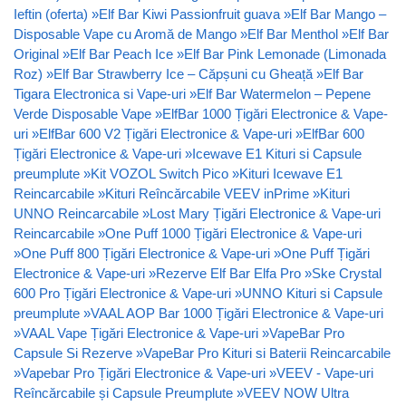
Ieftin (oferta)
»
Elf Bar Kiwi Passionfruit guava
»
Elf Bar Mango –
Disposable Vape cu Aromă de Mango
»
Elf Bar Menthol
»
Elf Bar
Original
»
Elf Bar Peach Ice
»
Elf Bar Pink Lemonade (Limonada
Roz)
»
Elf Bar Strawberry Ice – Căpșuni cu Gheață
»
Elf Bar
Tigara Electronica si Vape-uri
»
Elf Bar Watermelon – Pepene
Verde Disposable Vape
»
ElfBar 1000 Țigări Electronice & Vape-
uri
»
ElfBar 600 V2 Țigări Electronice & Vape-uri
»
ElfBar 600
Țigări Electronice & Vape-uri
»
Icewave E1 Kituri si Capsule
preumplute
»
Kit VOZOL Switch Pico
»
Kituri Icewave E1
Reincarcabile
»
Kituri Reîncărcabile VEEV inPrime
»
Kituri
UNNO Reincarcabile
»
Lost Mary Țigări Electronice & Vape-uri
Reincarcabile
»
One Puff 1000 Țigări Electronice & Vape-uri
»
One Puff 800 Țigări Electronice & Vape-uri
»
One Puff Țigări
Electronice & Vape-uri
»
Rezerve Elf Bar Elfa Pro
»
Ske Crystal
600 Pro Țigări Electronice & Vape-uri
»
UNNO Kituri si Capsule
preumplute
»
VAAL AOP Bar 1000 Țigări Electronice & Vape-uri
»
VAAL Vape Țigări Electronice & Vape-uri
»
VapeBar Pro
Capsule Si Rezerve
»
VapeBar Pro Kituri si Baterii Reincarcabile
»
Vapebar Pro Țigări Electronice & Vape-uri
»
VEEV - Vape-uri
Reîncărcabile și Capsule Preumplute
»
VEEV NOW Ultra