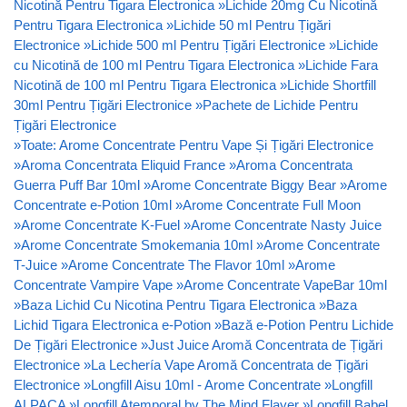
Nicotină Pentru Tigara Electronica
»
Lichide 20mg Cu Nicotină
Pentru Tigara Electronica
»
Lichide 50 ml Pentru Țigări
Electronice
»
Lichide 500 ml Pentru Țigări Electronice
»
Lichide
cu Nicotină de 100 ml Pentru Tigara Electronica
»
Lichide Fara
Nicotină de 100 ml Pentru Tigara Electronica
»
Lichide Shortfill
30ml Pentru Țigări Electronice
»
Pachete de Lichide Pentru
Țigări Electronice
»
Toate: Arome Concentrate Pentru Vape Și Țigări Electronice
»
Aroma Concentrata Eliquid France
»
Aroma Concentrata
Guerra Puff Bar 10ml
»
Arome Concentrate Biggy Bear
»
Arome
Concentrate e-Potion 10ml
»
Arome Concentrate Full Moon
»
Arome Concentrate K-Fuel
»
Arome Concentrate Nasty Juice
»
Arome Concentrate Smokemania 10ml
»
Arome Concentrate
T-Juice
»
Arome Concentrate The Flavor 10ml
»
Arome
Concentrate Vampire Vape
»
Arome Concentrate VapeBar 10ml
»
Baza Lichid Cu Nicotina Pentru Tigara Electronica
»
Baza
Lichid Tigara Electronica e-Potion
»
Bază e-Potion Pentru Lichide
De Țigări Electronice
»
Just Juice Aromă Concentrata de Țigări
Electronice
»
La Lechería Vape Aromă Concentrata de Țigări
Electronice
»
Longfill Aisu 10ml - Arome Concentrate
»
Longfill
ALPACA
»
Longfill Atemporal by The Mind Flayer
»
Longfill Babel