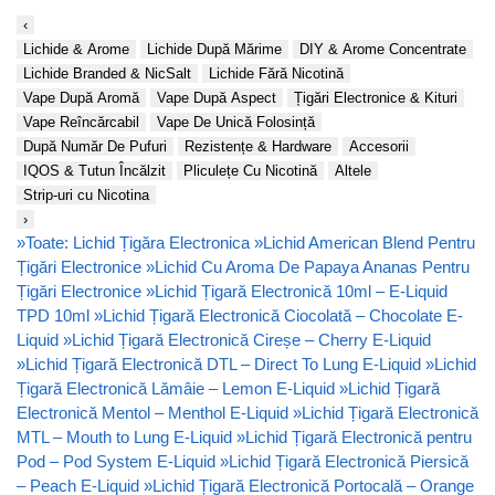
‹
Lichide & Arome
Lichide După Mărime
DIY & Arome Concentrate
Lichide Branded & NicSalt
Lichide Fără Nicotină
Vape După Aromă
Vape După Aspect
Țigări Electronice & Kituri
Vape Reîncărcabil
Vape De Unică Folosință
După Număr De Pufuri
Rezistențe & Hardware
Accesorii
IQOS & Tutun Încălzit
Pliculețe Cu Nicotină
Altele
Strip-uri cu Nicotina
›
»
Toate: Lichid Țigăra Electronica
»
Lichid American Blend Pentru
Țigări Electronice
»
Lichid Cu Aroma De Papaya Ananas Pentru
Țigări Electronice
»
Lichid Țigară Electronică 10ml – E-Liquid
TPD 10ml
»
Lichid Țigară Electronică Ciocolată – Chocolate E-
Liquid
»
Lichid Țigară Electronică Cireșe – Cherry E-Liquid
»
Lichid Țigară Electronică DTL – Direct To Lung E-Liquid
»
Lichid
Țigară Electronică Lămâie – Lemon E-Liquid
»
Lichid Țigară
Electronică Mentol – Menthol E-Liquid
»
Lichid Țigară Electronică
MTL – Mouth to Lung E-Liquid
»
Lichid Țigară Electronică pentru
Pod – Pod System E-Liquid
»
Lichid Țigară Electronică Piersică
– Peach E-Liquid
»
Lichid Țigară Electronică Portocală – Orange