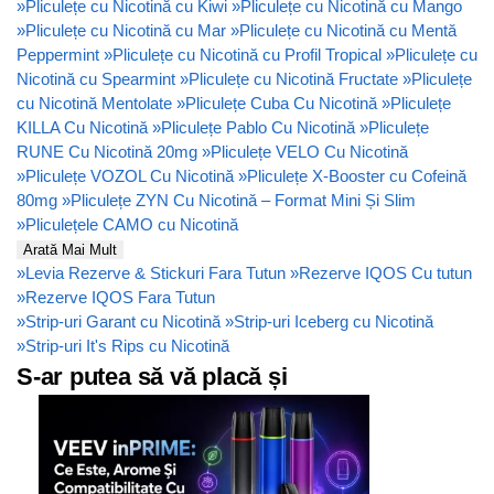
»
Pliculețe cu Nicotină cu Kiwi
»
Pliculețe cu Nicotină cu Mango
»
Pliculețe cu Nicotină cu Mar
»
Pliculețe cu Nicotină cu Mentă
Peppermint
»
Pliculețe cu Nicotină cu Profil Tropical
»
Pliculețe cu
Nicotină cu Spearmint
»
Pliculețe cu Nicotină Fructate
»
Pliculețe
cu Nicotină Mentolate
»
Pliculețe Cuba Cu Nicotină
»
Pliculețe
KILLA Cu Nicotină
»
Pliculețe Pablo Cu Nicotină
»
Pliculețe
RUNE Cu Nicotină 20mg
»
Pliculețe VELO Cu Nicotină
»
Pliculețe VOZOL Cu Nicotină
»
Pliculețe X-Booster cu Cofeină
80mg
»
Pliculețe ZYN Cu Nicotină – Format Mini Și Slim
»
Pliculețele CAMO cu Nicotină
Arată Mai Mult
»
Levia Rezerve & Stickuri Fara Tutun
»
Rezerve IQOS Cu tutun
»
Rezerve IQOS Fara Tutun
»
Strip-uri Garant cu Nicotină
»
Strip-uri Iceberg cu Nicotină
»
Strip-uri It's Rips cu Nicotină
S-ar putea să vă placă și