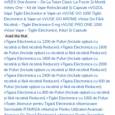
»
VEEV One Arome – De La Tutun Clasic La Fructe Și Mentă
»
Veev One – Kit de Vape Reîncărcabil Și Capsule
»
VOZOL
Vape Țigări Electronice & Vape-uri
»
VUSE GO 1000 Țigări
Electronice & Vape-uri
»
VUSE GO AROME
»
Vuse Go Fără
Nicotină – Țigări Electronice 0 mg
»
VUSE PRO ONE 1000
»
Vuse Vape – Țigări Electronice, Kituri Și Capsule
Arată Mai Mult
»
Tigara Electronica cu 1200 de Pufuri (Include opțiuni cu
nicotină și fără nicotină Reduceri)
»
Tigara Electronica cu 1600
de Pufuri (Include opțiuni cu nicotină și fără nicotină Reduceri)
»
Tigara Electronica cu 1800 de Pufuri (Include opțiuni cu
nicotină și fără nicotină Reduceri)
»
Tigara Electronica cu 2000
de Pufuri (Include opțiuni cu nicotină și fără nicotină Reduceri)
»
Tigara Electronica cu 2400 de Pufuri (Include opțiuni cu
nicotină și fără nicotină Reduceri)
»
Tigara Electronica cu 600 de
Pufuri (Include opțiuni cu nicotină și fără nicotină Reduceri)
»
Tigara Electronica cu 800 de Pufuri (Include opțiuni cu nicotină
și fără nicotină Reduceri)
»
Țigări Electronice cu 1000 de Pufuri
»
Toate: Atomizor pentru Țigară Electronică
»
Atomizoare
Servisabile RTA/RDA
»
Atomizor Pentru Utilizatori Avansați -
Atomizor De Țigară Electronică
»
Atomizor Pentru Începători -