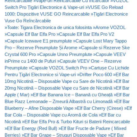
Reîncărcabile
»
Vape-uri Reincarcabile Cu Incarcator
»
VOZOL
Switch Pro Țigări Electronice & Vape-uri
»
VUSE Go Reload
1000: Dispozitive VUSE GO Reincarcabile
»
Țigări Electronice
Vuse Go Reîncărcabile
»
Toate: Tigara Electronica de unica folosinta
»
Arome VOZOL
»
Capsule Elf Bar Elfa Pro
»
Capsule Elf Bar Elfa Pro V2
»
Capsule Icewave E1 preumplute
»
Capsule Lost Mary Tappo
Pro – Rezerve Preumplute Și Arome
»
Capsule si Rezerve Ske
Crystal 600 Pro
»
Capsule Unno Preumplute
»
Capsule VEEV
inPrime cu 1400 de Pufuri
»
Capsule VEEV One – Rezerve
Preumplute
»
Capsule VOZOL Switch Pro
»
Cartușe Cu Lichide
Pentru Țigări Electronice si Vape-uri
»
Drifter Poco 600
»
Elf Bar
10mg Nicotină – Disposable Vape cu Sare de Nicotină
»
Elf Bar
20mg Nicotină – Disposable Vape cu Sare de Nicotină
»
Elf Bar
Apple ( Mar)
»
Elf Bar Banana Ice – Banană cu Gheață
»
Elf Bar
Blue Razz Lemonade – Zmeură Albastră cu Limonadă
»
Elf Bar
Blueberry – Afine Disposable Vape
»
Elf Bar Cherry (Cirese)
»
Elf
Bar Cola – Disposable Vape cu Aromă de Cola
»
Elf Bar cu
Nicotină
»
Elf Bar Elfa Pro & Turbo Kituri si Baterii Reincarcabile
»
Elf Bar Energy (Red Bull)
»
Elf Bar Fructe de Padure ( Mixed
Berries)
»
Elf Bar Grape – Struguri Disposable Vape
»
Elf Bar