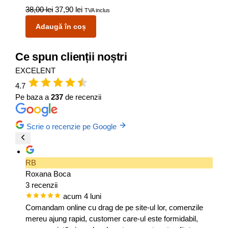
38,00
lei
37,90
lei
TVA inclus
Adaugă în coș
Ce spun clienții noștri
EXCELENT
4.7
Pe baza a
237
de recenzii
Scrie o recenzie pe Google
RB
Roxana Boca
3 recenzii
acum 4 luni
Comandam online cu drag de pe site-ul lor, comenzile
mereu ajung rapid, customer care-ul este formidabil,