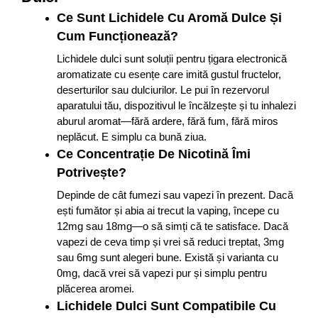
Ce Sunt Lichidele Cu Aromă Dulce Și
Cum Funcționează?
Lichidele dulci sunt soluții pentru țigara electronică
aromatizate cu esențe care imită gustul fructelor,
deserturilor sau dulciurilor. Le pui în rezervorul
aparatului tău, dispozitivul le încălzește și tu inhalezi
aburul aromat—fără ardere, fără fum, fără miros
neplăcut. E simplu ca bună ziua.
Ce Concentrație De Nicotină Îmi
Potrivește?
Depinde de cât fumezi sau vapezi în prezent. Dacă
ești fumător și abia ai trecut la vaping, începe cu
12mg sau 18mg—o să simți că te satisface. Dacă
vapezi de ceva timp și vrei să reduci treptat, 3mg
sau 6mg sunt alegeri bune. Există și varianta cu
0mg, dacă vrei să vapezi pur și simplu pentru
plăcerea aromei.
Lichidele Dulci Sunt Compatibile Cu