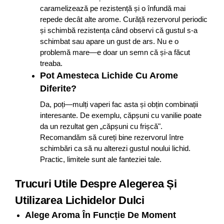
caramelizează pe rezistență și o înfundă mai
repede decât alte arome. Curăță rezervorul periodic
și schimbă rezistența când observi că gustul s-a
schimbat sau apare un gust de ars. Nu e o
problemă mare—e doar un semn că și-a făcut
treaba.
Pot Amesteca Lichide Cu Arome
Diferite?
Da, poți—mulți vaperi fac asta și obțin combinații
interesante. De exemplu, căpșuni cu vanilie poate
da un rezultat gen „căpșuni cu frișcă".
Recomandăm să cureți bine rezervorul între
schimbări ca să nu alterezi gustul noului lichid.
Practic, limitele sunt ale fanteziei tale.
Trucuri Utile Despre Alegerea Și
Utilizarea Lichidelor Dulci
Alege Aroma În Funcție De Moment