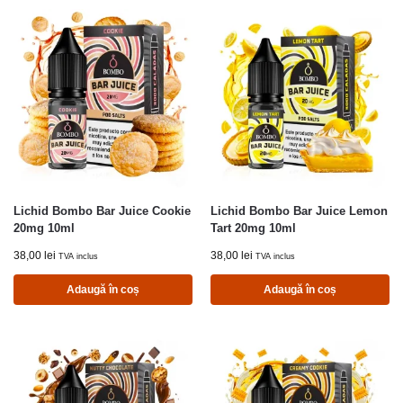
Lichid Bombo Bar Juice Cookie
Lichid Bombo Bar Juice Lemon
20mg 10ml
Tart 20mg 10ml
38,00
lei
38,00
lei
TVA inclus
TVA inclus
Adaugă în coș
Adaugă în coș