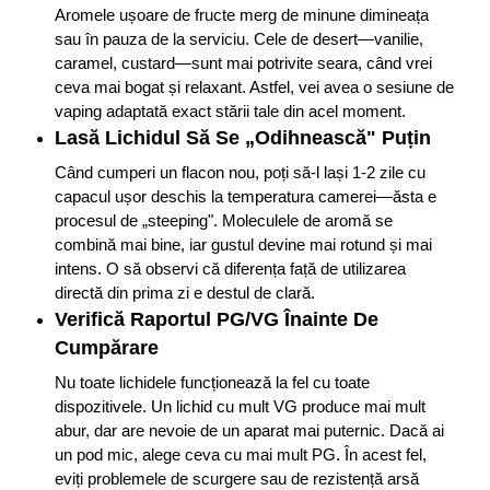
Aromele ușoare de fructe merg de minune dimineața
sau în pauza de la serviciu. Cele de desert—vanilie,
caramel, custard—sunt mai potrivite seara, când vrei
ceva mai bogat și relaxant. Astfel, vei avea o sesiune de
vaping adaptată exact stării tale din acel moment.
Lasă Lichidul Să Se „Odihnească" Puțin
Când cumperi un flacon nou, poți să-l lași 1-2 zile cu
capacul ușor deschis la temperatura camerei—ăsta e
procesul de „steeping". Moleculele de aromă se
combină mai bine, iar gustul devine mai rotund și mai
intens. O să observi că diferența față de utilizarea
directă din prima zi e destul de clară.
Verifică Raportul PG/VG Înainte De
Cumpărare
Nu toate lichidele funcționează la fel cu toate
dispozitivele. Un lichid cu mult VG produce mai mult
abur, dar are nevoie de un aparat mai puternic. Dacă ai
un pod mic, alege ceva cu mai mult PG. În acest fel,
eviți problemele de scurgere sau de rezistență arsă