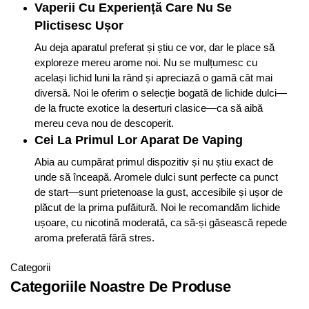
Vaperii Cu Experiență Care Nu Se
Plictisesc Ușor
Au deja aparatul preferat și știu ce vor, dar le place să
exploreze mereu arome noi. Nu se mulțumesc cu
același lichid luni la rând și apreciază o gamă cât mai
diversă. Noi le oferim o selecție bogată de lichide dulci—
de la fructe exotice la deserturi clasice—ca să aibă
mereu ceva nou de descoperit.
Cei La Primul Lor Aparat De Vaping
Abia au cumpărat primul dispozitiv și nu știu exact de
unde să înceapă. Aromele dulci sunt perfecte ca punct
de start—sunt prietenoase la gust, accesibile și ușor de
plăcut de la prima pufăitură. Noi le recomandăm lichide
ușoare, cu nicotină moderată, ca să-și găsească repede
aroma preferată fără stres.
Categorii
Categoriile Noastre De Produse