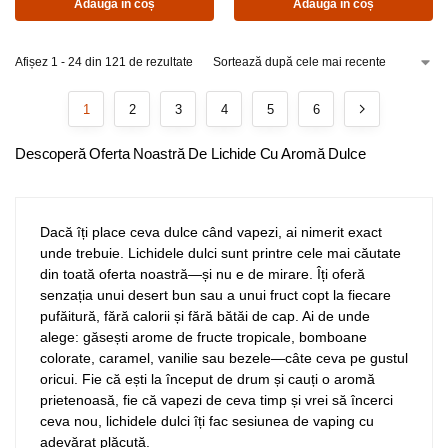
Adaugă în coș
Adaugă în coș
Afișez 1 - 24 din 121 de rezultate
1
2
3
4
5
6
Descoperă Oferta Noastră De Lichide Cu Aromă Dulce
Dacă îți place ceva dulce când vapezi, ai nimerit exact
unde trebuie. Lichidele dulci sunt printre cele mai căutate
din toată oferta noastră—și nu e de mirare. Îți oferă
senzația unui desert bun sau a unui fruct copt la fiecare
pufăitură, fără calorii și fără bătăi de cap. Ai de unde
alege: găsești arome de fructe tropicale, bomboane
colorate, caramel, vanilie sau bezele—câte ceva pe gustul
oricui. Fie că ești la început de drum și cauți o aromă
prietenoasă, fie că vapezi de ceva timp și vrei să încerci
ceva nou, lichidele dulci îți fac sesiunea de vaping cu
adevărat plăcută.