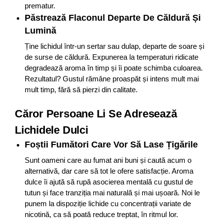
prematur.
Păstrează Flaconul Departe De Căldură Și
Lumină
Ține lichidul într-un sertar sau dulap, departe de soare și
de surse de căldură. Expunerea la temperaturi ridicate
degradează aroma în timp și îi poate schimba culoarea.
Rezultatul? Gustul rămâne proaspăt și intens mult mai
mult timp, fără să pierzi din calitate.
Căror Persoane Li Se Adresează
Lichidele Dulci
Foștii Fumători Care Vor Să Lase Țigările
Sunt oameni care au fumat ani buni și caută acum o
alternativă, dar care să tot le ofere satisfacție. Aroma
dulce îi ajută să rupă asocierea mentală cu gustul de
tutun și face tranziția mai naturală și mai ușoară. Noi le
punem la dispoziție lichide cu concentrații variate de
nicotină, ca să poată reduce treptat, în ritmul lor.