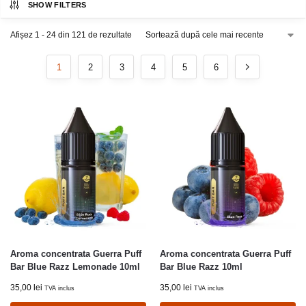
SHOW FILTERS
Afișez 1 - 24 din 121 de rezultate
1
2
3
4
5
6
Aroma concentrata Guerra Puff
Aroma concentrata Guerra Puff
Bar Blue Razz Lemonade 10ml
Bar Blue Razz 10ml
35,00
lei
35,00
lei
TVA inclus
TVA inclus