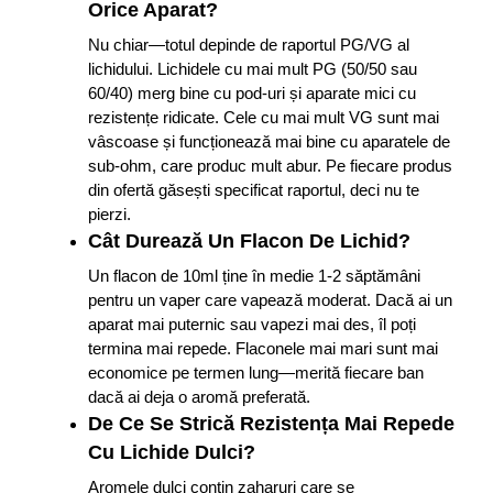
Orice Aparat?
Nu chiar—totul depinde de raportul PG/VG al
lichidului. Lichidele cu mai mult PG (50/50 sau
60/40) merg bine cu pod-uri și aparate mici cu
rezistențe ridicate. Cele cu mai mult VG sunt mai
vâscoase și funcționează mai bine cu aparatele de
sub-ohm, care produc mult abur. Pe fiecare produs
din ofertă găsești specificat raportul, deci nu te
pierzi.
Cât Durează Un Flacon De Lichid?
Un flacon de 10ml ține în medie 1-2 săptămâni
pentru un vaper care vapează moderat. Dacă ai un
aparat mai puternic sau vapezi mai des, îl poți
termina mai repede. Flaconele mai mari sunt mai
economice pe termen lung—merită fiecare ban
dacă ai deja o aromă preferată.
De Ce Se Strică Rezistența Mai Repede
Cu Lichide Dulci?
Aromele dulci conțin zaharuri care se