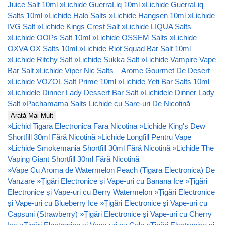
Juice Salt 10ml
»
Lichide GuerraLiq 10ml
»
Lichide GuerraLiq
Salts 10ml
»
Lichide Halo Salts
»
Lichide Hangsen 10ml
»
Lichide
IVG Salt
»
Lichide Kings Crest Salt
»
Lichide LIQUA Salts
»
Lichide OOPs Salt 10ml
»
Lichide OSSEM Salts
»
Lichide
OXVA OX Salts 10ml
»
Lichide Riot Squad Bar Salt 10ml
»
Lichide Ritchy Salt
»
Lichide Sukka Salt
»
Lichide Vampire Vape
Bar Salt
»
Lichide Viper Nic Salts – Arome Gourmet De Desert
»
Lichide VOZOL Salt Prime 10ml
»
Lichide Yeti Bar Salts 10ml
»
Lichidele Dinner Lady Dessert Bar Salt
»
Lichidele Dinner Lady
Salt
»
Pachamama Salts Lichide cu Sare-uri De Nicotină
Arată Mai Mult
»
Lichid Tigara Electronica Fara Nicotina
»
Lichide King's Dew
Shortfill 30ml Fără Nicotină
»
Lichide Longfill Pentru Vape
»
Lichide Smokemania Shortfill 30ml Fără Nicotină
»
Lichide The
Vaping Giant Shortfill 30ml Fără Nicotină
»
Vape Cu Aroma de Watermelon Peach (Tigara Electronica) De
Vanzare
»
Țigări Electronice și Vape-uri cu Banana Ice
»
Țigări
Electronice și Vape-uri cu Berry Watermelon
»
Țigări Electronice
și Vape-uri cu Blueberry Ice
»
Țigări Electronice și Vape-uri cu
Capsuni (Strawberry)
»
Țigări Electronice și Vape-uri cu Cherry