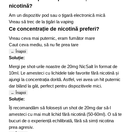
nicotină?
Am un dispozitiv pod sau o țigară electronică mică
Vreau să trec de la țigări la vaping
Ce concentrație de nicotină preferi?
Vreau ceva mai puternic, eram fumător mare
Caut ceva mediu, să nu fie prea tare
← Înapoi
Soluție:
Mergi pe shot-urile noastre de 20mg NicSalt în format de
10ml. Le amesteci cu lichidele tale favorite fără nicotină și
ajungi la concentrația dorită. Astfel, vei avea un hit puternic
dar blând la gât, perfect pentru dispozitivele mici.
← Înapoi
Soluție:
Îți recomandăm să folosești un shot de 20mg dar să-l
amesteci cu mai mult lichid fără nicotină (50-60ml). O să te
bucuri de o experiență echilibrată, fără să simți nicotina
prea agresiv.