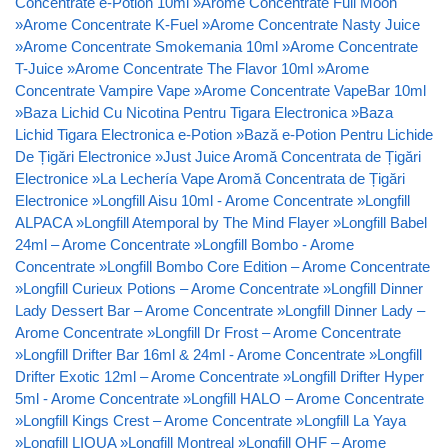
Concentrate e-Potion 10ml
»
Arome Concentrate Full Moon
»
Arome Concentrate K-Fuel
»
Arome Concentrate Nasty Juice
»
Arome Concentrate Smokemania 10ml
»
Arome Concentrate
T-Juice
»
Arome Concentrate The Flavor 10ml
»
Arome
Concentrate Vampire Vape
»
Arome Concentrate VapeBar 10ml
»
Baza Lichid Cu Nicotina Pentru Tigara Electronica
»
Baza
Lichid Tigara Electronica e-Potion
»
Bază e-Potion Pentru Lichide
De Țigări Electronice
»
Just Juice Aromă Concentrata de Țigări
Electronice
»
La Lechería Vape Aromă Concentrata de Țigări
Electronice
»
Longfill Aisu 10ml - Arome Concentrate
»
Longfill
ALPACA
»
Longfill Atemporal by The Mind Flayer
»
Longfill Babel
24ml – Arome Concentrate
»
Longfill Bombo - Arome
Concentrate
»
Longfill Bombo Core Edition – Arome Concentrate
»
Longfill Curieux Potions – Arome Concentrate
»
Longfill Dinner
Lady Dessert Bar – Arome Concentrate
»
Longfill Dinner Lady –
Arome Concentrate
»
Longfill Dr Frost – Arome Concentrate
»
Longfill Drifter Bar 16ml & 24ml - Arome Concentrate
»
Longfill
Drifter Exotic 12ml – Arome Concentrate
»
Longfill Drifter Hyper
5ml - Arome Concentrate
»
Longfill HALO – Arome Concentrate
»
Longfill Kings Crest – Arome Concentrate
»
Longfill La Yaya
»
Longfill LIQUA
»
Longfill Montreal
»
Longfill OHF – Arome