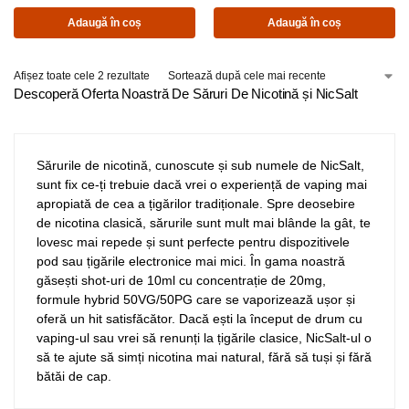
Adaugă în coș
Adaugă în coș
Afișez toate cele 2 rezultate
Descoperă Oferta Noastră De Săruri De Nicotină și NicSalt
Sărurile de nicotină, cunoscute și sub numele de NicSalt,
sunt fix ce-ți trebuie dacă vrei o experiență de vaping mai
apropiată de cea a țigărilor tradiționale. Spre deosebire
de nicotina clasică, sărurile sunt mult mai blânde la gât, te
lovesc mai repede și sunt perfecte pentru dispozitivele
pod sau țigările electronice mai mici. În gama noastră
găsești shot-uri de 10ml cu concentrație de 20mg,
formule hybrid 50VG/50PG care se vaporizează ușor și
oferă un hit satisfăcător. Dacă ești la început de drum cu
vaping-ul sau vrei să renunți la țigările clasice, NicSalt-ul o
să te ajute să simți nicotina mai natural, fără să tuși și fără
bătăi de cap.