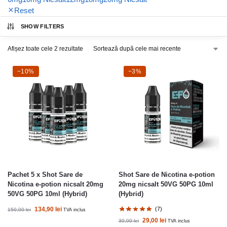
Reset
SHOW FILTERS
Afișez toate cele 2 rezultate
-10%
−10%
-3%
−3%
Pachet 5 x Shot Sare de
Shot Sare de Nicotina e-potion
Nicotina e-potion nicsalt 20mg
20mg nicsalt 50VG 50PG 10ml
50VG 50PG 10ml (Hybrid)
(Hybrid)
134,90
lei
(7)
150,00
lei
TVA inclus
29,00
lei
30,00
lei
TVA inclus