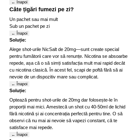
← Înapoi
Câte țigări fumezi pe zi?
Un pachet sau mai mult
Sub un pachet pe zi
← Înapoi
Soluție:
Alege shot-urile NicSalt de 20mg—sunt create special
pentru fumătorii care vor să renunțe. Nicotina se absoarbe
repede, așa că o să simți satisfacția mult mai rapid decât
cu nicotina clasică. În acest fel, scapi de poftă fără să ai
nevoie de un dispozitiv mare sau complicat.
← Înapoi
Soluție:
Optează pentru shot-urile de 20mg dar folosește-le în
proporții mai mici. Amestecă un shot cu 40-50ml de lichid
fără nicotină și ai concentrația perfectă pentru tine. O să
observi că nu mai ai nevoie să vapezi constant, că te
satisface mai repede.
← Înapoi