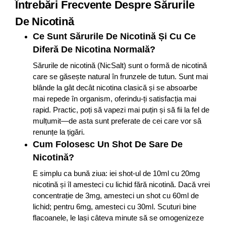
Întrebări Frecvente Despre Sărurile
De Nicotină
Ce Sunt Sărurile De Nicotină Și Cu Ce
Diferă De Nicotina Normală?
Sărurile de nicotină (NicSalt) sunt o formă de nicotină
care se găsește natural în frunzele de tutun. Sunt mai
blânde la gât decât nicotina clasică și se absoarbe
mai repede în organism, oferindu-ți satisfacția mai
rapid. Practic, poți să vapezi mai puțin și să fii la fel de
mulțumit—de asta sunt preferate de cei care vor să
renunțe la țigări.
Cum Folosesc Un Shot De Sare De
Nicotină?
E simplu ca bună ziua: iei shot-ul de 10ml cu 20mg
nicotină și îl amesteci cu lichid fără nicotină. Dacă vrei
concentrație de 3mg, amesteci un shot cu 60ml de
lichid; pentru 6mg, amesteci cu 30ml. Scuturi bine
flacoanele, le lași câteva minute să se omogenizeze