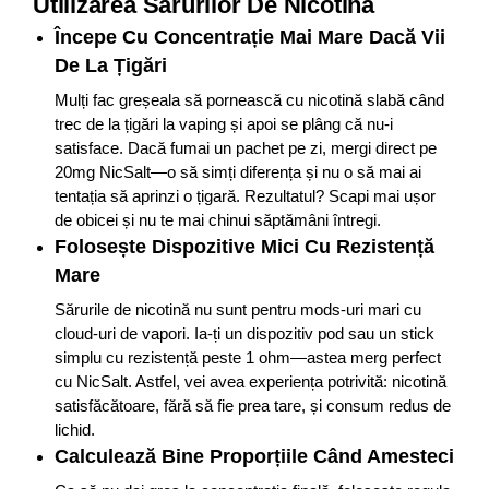
Utilizarea Sărurilor De Nicotină
Începe Cu Concentrație Mai Mare Dacă Vii
De La Țigări
Mulți fac greșeala să pornească cu nicotină slabă când
trec de la țigări la vaping și apoi se plâng că nu-i
satisface. Dacă fumai un pachet pe zi, mergi direct pe
20mg NicSalt—o să simți diferența și nu o să mai ai
tentația să aprinzi o țigară. Rezultatul? Scapi mai ușor
de obicei și nu te mai chinui săptămâni întregi.
Folosește Dispozitive Mici Cu Rezistență
Mare
Sărurile de nicotină nu sunt pentru mods-uri mari cu
cloud-uri de vapori. Ia-ți un dispozitiv pod sau un stick
simplu cu rezistență peste 1 ohm—astea merg perfect
cu NicSalt. Astfel, vei avea experiența potrivită: nicotină
satisfăcătoare, fără să fie prea tare, și consum redus de
lichid.
Calculează Bine Proporțiile Când Amesteci