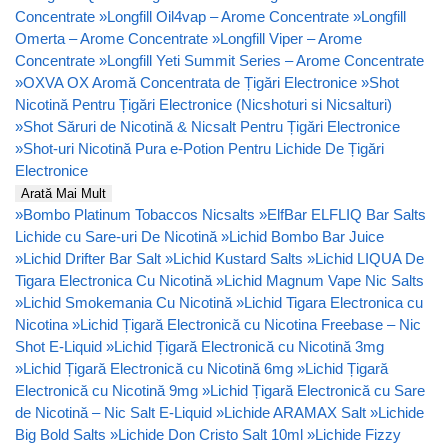
Concentrate
»
Longfill Oil4vap – Arome Concentrate
»
Longfill
Omerta – Arome Concentrate
»
Longfill Viper – Arome
Concentrate
»
Longfill Yeti Summit Series – Arome Concentrate
»
OXVA OX Aromă Concentrata de Țigări Electronice
»
Shot
Nicotină Pentru Țigări Electronice (Nicshoturi si Nicsalturi)
»
Shot Săruri de Nicotină & Nicsalt Pentru Țigări Electronice
»
Shot-uri Nicotină Pura e-Potion Pentru Lichide De Țigări
Electronice
Arată Mai Mult
»
Bombo Platinum Tobaccos Nicsalts
»
ElfBar ELFLIQ Bar Salts
Lichide cu Sare-uri De Nicotină
»
Lichid Bombo Bar Juice
»
Lichid Drifter Bar Salt
»
Lichid Kustard Salts
»
Lichid LIQUA De
Tigara Electronica Cu Nicotină
»
Lichid Magnum Vape Nic Salts
»
Lichid Smokemania Cu Nicotină
»
Lichid Tigara Electronica cu
Nicotina
»
Lichid Țigară Electronică cu Nicotina Freebase – Nic
Shot E-Liquid
»
Lichid Țigară Electronică cu Nicotină 3mg
»
Lichid Țigară Electronică cu Nicotină 6mg
»
Lichid Țigară
Electronică cu Nicotină 9mg
»
Lichid Țigară Electronică cu Sare
de Nicotină – Nic Salt E-Liquid
»
Lichide ARAMAX Salt
»
Lichide
Big Bold Salts
»
Lichide Don Cristo Salt 10ml
»
Lichide Fizzy