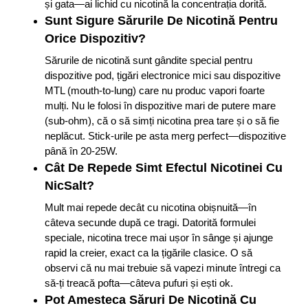
și gata—ai lichid cu nicotină la concentrația dorită.
Sunt Sigure Sărurile De Nicotină Pentru
Orice Dispozitiv?
Sărurile de nicotină sunt gândite special pentru
dispozitive pod, țigări electronice mici sau dispozitive
MTL (mouth-to-lung) care nu produc vapori foarte
mulți. Nu le folosi în dispozitive mari de putere mare
(sub-ohm), că o să simți nicotina prea tare și o să fie
neplăcut. Stick-urile pe asta merg perfect—dispozitive
până în 20-25W.
Cât De Repede Simt Efectul Nicotinei Cu
NicSalt?
Mult mai repede decât cu nicotina obișnuită—în
câteva secunde după ce tragi. Datorită formulei
speciale, nicotina trece mai ușor în sânge și ajunge
rapid la creier, exact ca la țigările clasice. O să
observi că nu mai trebuie să vapezi minute întregi ca
să-ți treacă pofta—câteva pufuri și ești ok.
Pot Amesteca Săruri De Nicotină Cu