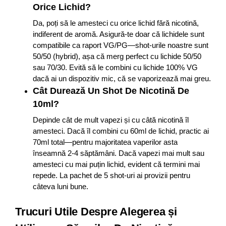
Orice Lichid?
Da, poți să le amesteci cu orice lichid fără nicotină,
indiferent de aromă. Asigură-te doar că lichidele sunt
compatibile ca raport VG/PG—shot-urile noastre sunt
50/50 (hybrid), așa că merg perfect cu lichide 50/50
sau 70/30. Evită să le combini cu lichide 100% VG
dacă ai un dispozitiv mic, că se vaporizează mai greu.
Cât Durează Un Shot De Nicotină De
10ml?
Depinde cât de mult vapezi și cu câtă nicotină îl
amesteci. Dacă îl combini cu 60ml de lichid, practic ai
70ml total—pentru majoritatea vaperilor asta
înseamnă 2-4 săptămâni. Dacă vapezi mai mult sau
amesteci cu mai puțin lichid, evident că termini mai
repede. La pachet de 5 shot-uri ai provizii pentru
câteva luni bune.
Trucuri Utile Despre Alegerea și