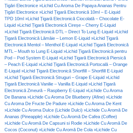
Țigări Electronice
»
Lichid Cu Aroma De Papaya Ananas Pentru
Țigări Electronice
»
Lichid Țigară Electronică 10ml – E-Liquid
TPD 10ml
»
Lichid Țigară Electronică Ciocolată – Chocolate E-
Liquid
»
Lichid Țigară Electronică Cireșe – Cherry E-Liquid
»
Lichid Țigară Electronică DTL – Direct To Lung E-Liquid
»
Lichid
Țigară Electronică Lămâie – Lemon E-Liquid
»
Lichid Țigară
Electronică Mentol – Menthol E-Liquid
»
Lichid Țigară Electronică
MTL – Mouth to Lung E-Liquid
»
Lichid Țigară Electronică pentru
Pod – Pod System E-Liquid
»
Lichid Țigară Electronică Piersică
– Peach E-Liquid
»
Lichid Țigară Electronică Portocală – Orange
E-Liquid
»
Lichid Țigară Electronică Shortfill – Shortfill E-Liquid
»
Lichid Țigară Electronică Struguri – Grape E-Liquid
»
Lichid
Țigară Electronică Vanilie – Vanilla E-Liquid
»
Lichid Țigară
Electronică Zmeură – Raspberry E-Liquid
»
Lichide Cu Aroma
De Banana
»
Lichide Cu Aroma De Blueberry (Afine)
»
Lichide
Cu Aroma De Fructe De Padure
»
Lichide Cu Aroma De Kent
»
Lichide Cu Aroma Dulce (Lichide Dulci)
»
Lichide Cu Aromă De
Ananas (Pineapple)
»
Lichide Cu Aromă De Cafea (Coffee)
»
Lichide Cu Aromă De Capsuni si Rodie
»
Lichide Cu Aromă De
Cocos (Coconut)
»
Lichide Cu Aromă De Cola
»
Lichide Cu