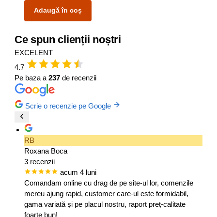
Adaugă în coș
Ce spun clienții noștri
EXCELENT
4.7
Pe baza a
237
de recenzii
Scrie o recenzie pe Google
RB
Roxana Boca
3 recenzii
acum 4 luni
Comandam online cu drag de pe site-ul lor, comenzile
mereu ajung rapid, customer care-ul este formidabil,
gama variată și pe placul nostru, raport preț-calitate
foarte bun!