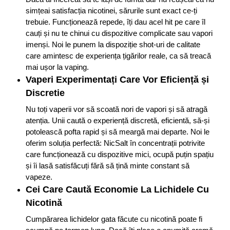
simțeai satisfacția nicotinei, sărurile sunt exact ce-ți
trebuie. Funcționează repede, îți dau acel hit pe care îl
cauți și nu te chinui cu dispozitive complicate sau vapori
imenși. Noi le punem la dispoziție shot-uri de calitate
care amintesc de experiența țigărilor reale, ca să treacă
mai ușor la vaping.
Vaperi Experimentați Care Vor Eficiență și
Discretie
Nu toți vaperii vor să scoată nori de vapori și să atragă
atenția. Unii caută o experiență discretă, eficientă, să-și
potolească pofta rapid și să meargă mai departe. Noi le
oferim soluția perfectă: NicSalt în concentrații potrivite
care funcționează cu dispozitive mici, ocupă puțin spațiu
și îi lasă satisfăcuți fără să țină minte constant să
vapeze.
Cei Care Caută Economie La Lichidele Cu
Nicotină
Cumpărarea lichidelor gata făcute cu nicotină poate fi