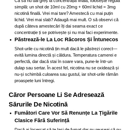
Ca să nu dai greș la concentrația finală, folosește regula
simplă: un shot de 10ml cu 20mg + 60ml lichid = 3mg
nicotină finală. Vrei mai tare? Amestecă cu mai puțin
lichid. Vrei mai slab? Adaugă mai mult. O să observi că
după câteva amestecări îți dai seama exact ce
concentrație ți se potrivește și nu mai faci experimente.
Păstrează-le La Loc Răcoros Și Întunecos
Shot-urile cu nicotină țin mult dacă le păstrezi corect—
evită lumina directă și căldura. Temperatura camerei e
perfectă, dar dacă stai în soare vara, pune-le într-un
dulap sau sertar. În acest fel, nicotina nu se oxidează și
nu-și schimbă culoarea sau gustul, iar shot-urile rămân
proaspete luni întregi.
Căror Persoane Li Se Adresează
Sărurile De Nicotină
Fumători Care Vor Să Renunțe La Țigările
Clasice Fără Suferință
Dacă ai încercat să te lași de fumat dar nu reușeai că nu