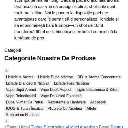
scumpă pe termen lung. Dacă îți place o anumită aromă
fără nicotină dar vrei să adaugi nicotină, shot-urile sunt
mult mai ieftine. Noi le punem la dispoziție pachete
avantajoase care îți permit să-ți personalizezi lichidele și
să economisești bani frumoși—un shot de 10ml
transformă 60ml de lichid obișnuit în lichid cu nicotină la
jumătate de preț.
Categorii
Categoriile Noastre De Produse
‹
Lichide & Arome
Lichide După Mărime
DIY & Arome Concentrate
Lichide Branded & NicSalt
Lichide Fără Nicotină
Vape După Aromă
Vape După Aspect
Țigări Electronice & Kituri
Vape Reîncărcabil
Vape De Unică Folosință
După Număr De Pufuri
Rezistențe & Hardware
Accesorii
IQOS & Tutun Încălzit
Pliculețe Cu Nicotină
Altele
Strip-uri cu Nicotina
›
»
Toate: Lichid Țigăra Electronica
»
Lichid American Blend Pentru