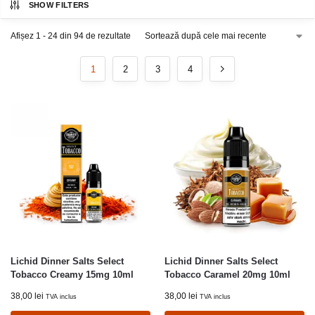
SHOW FILTERS
Afișez 1 - 24 din 94 de rezultate
1
2
3
4
Lichid Dinner Salts Select
Lichid Dinner Salts Select
Tobacco Creamy 15mg 10ml
Tobacco Caramel 20mg 10ml
38,00
lei
38,00
lei
TVA inclus
TVA inclus