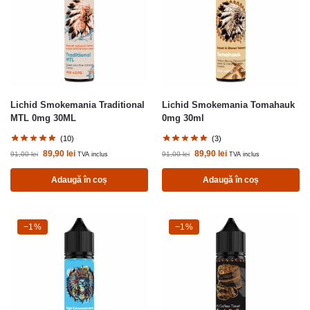
Lichid Smokemania Traditional
Lichid Smokemania Tomahauk
MTL 0mg 30ML
0mg 30ml
(10)
(3)
89,90
lei
89,90
lei
91,00
lei
91,00
lei
TVA inclus
TVA inclus
Adaugă în coș
Adaugă în coș
-1%
−1%
-1%
−1%