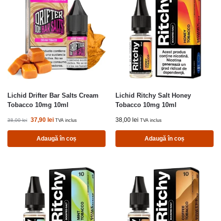
Lichid Drifter Bar Salts Cream
Lichid Ritchy Salt Honey
Tobacco 10mg 10ml
Tobacco 10mg 10ml
37,90
lei
38,00
lei
38,00
lei
TVA inclus
TVA inclus
Adaugă în coș
Adaugă în coș