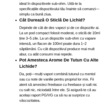
ideal în dispozitivele sub-ohm. Uită-te la
specificațiile dispozitivului tău înainte să comanzi—
simplu ca bună ziua.
Cât Durează O Sticlă De Lichid?
Depinde de cât de des vapezi și de ce dispozitiv ai.
La un pod compact folosit moderat, o sticlă de 10ml
ține 3–5 zile. La un dispozitiv sub-ohm cu vapare
intensă, un flacon de 100ml poate dura 1–2
săptămâni. Cu cât dispozitivul produce mai mult
abur, cu atât consumi mai repede.
Pot Amesteca Arome De Tutun Cu Alte
Lichide?
Da, poți—mulți vapori combină tutunul cu mentol
sau cu note de vanilie pentru propriul lor mix. Fii
atent să amesteci freebase cu freebase și salt nic
cu salt nic, niciodată între ele. Și asigură-te că au
același raport PG/VG ca să nu ai surprize cu
vâscozitatea.