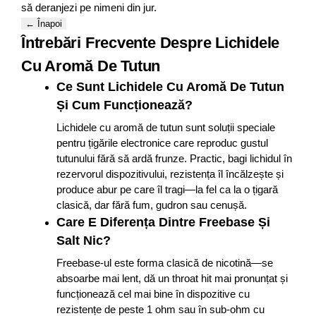
să deranjezi pe nimeni din jur.
← Înapoi
Întrebări Frecvente Despre Lichidele
Cu Aromă De Tutun
Ce Sunt Lichidele Cu Aromă De Tutun
Și Cum Funcționează?
Lichidele cu aromă de tutun sunt soluții speciale
pentru țigările electronice care reproduc gustul
tutunului fără să ardă frunze. Practic, bagi lichidul în
rezervorul dispozitivului, rezistența îl încălzește și
produce abur pe care îl tragi—la fel ca la o țigară
clasică, dar fără fum, gudron sau cenușă.
Care E Diferența Dintre Freebase Și
Salt Nic?
Freebase-ul este forma clasică de nicotină—se
absoarbe mai lent, dă un throat hit mai pronunțat și
funcționează cel mai bine în dispozitive cu
rezistențe de peste 1 ohm sau în sub-ohm cu