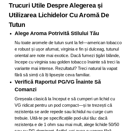
Trucuri Utile Despre Alegerea și
Utilizarea Lichidelor Cu Aromă De
Tutun
Alege Aroma Potrivită Stilului Tău
Nu toate aromele de tutun sunt la fel—american tobacco
e robust și ușor afumat, virginia e fin și dulceag, tutunul
oriental are note mai exotice. Dacă fumezi țigări blânde,
începe cu virginia sau golden tobacco înainte să treci la
variante mai intense. Rezultatul? Treci natural la vapat
fără să simți că îți lipsește ceva familiar.
Verifică Raportul PG/VG Înainte Să
Comanzi
Greșeala clasică la început e să cumperi un lichid cu
VG ridicat pentru un pod compact—și te trezești că
rezistența se arde repede sau lichidul nu curge cum
trebuie. Uită-te pe specificațiile pod-ului tău: dacă
rezistența e de 1 ohm sau mai mult, alege lichide 50/50
sau cu PG dominant. Astfel, vei avea o vapare fără