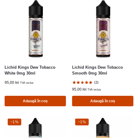
Lichid Kings Dew Tobacco
Lichid Kings Dew Tobacco
White 0mg 30ml
Smooth 0mg 30ml
95,00
lei
(2)
TVA inclus
95,00
lei
TVA inclus
Adaugă în coș
Adaugă în coș
-1%
−1%
-1%
−1%