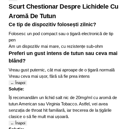
Scurt Chestionar Despre Lichidele Cu
Aromă De Tutun
Ce tip de dispozitiv folosești zilnic?
Folosesc un pod compact sau o țigară electronică de tip
pen
Am un dispozitiv mai mare, cu rezistențe sub-ohm
Preferi un gust intens de tutun sau ceva mai
blând?
Vreau gust puternic, cât mai aproape de o țigară normală
Vreau ceva mai ușor, fără să fie prea intens
← Înapoi
Soluție:
Îți recomandăm un lichid salt nic de 20mg/ml cu aromă de
tutun American sau Virginia Tobacco. Astfel, vei avea
senzația de throat hit familiară, iar trecerea de la țigările
clasice o să fie mult mai ușoară.
← Înapoi