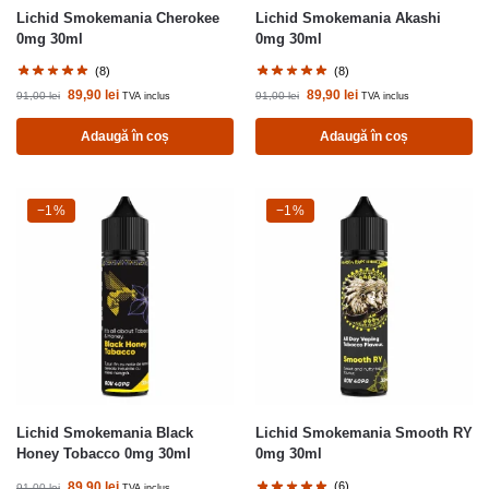
Lichid Smokemania Cherokee
Lichid Smokemania Akashi
0mg 30ml
0mg 30ml
(8)
(8)
89,90
lei
89,90
lei
91,00
lei
91,00
lei
TVA inclus
TVA inclus
Adaugă în coș
Adaugă în coș
-1%
−1%
-1%
−1%
Lichid Smokemania Black
Lichid Smokemania Smooth RY
Honey Tobacco 0mg 30ml
0mg 30ml
89,90
lei
(6)
91,00
lei
TVA inclus