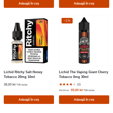
Adaugă în coș
Adaugă în coș
-1%
−1%
Lichid Ritchy Salt Honey
Lichid The Vaping Giant Cherry
Tobacco 20mg 10ml
Tobacco 0mg 30ml
38,00
lei
(1)
TVA inclus
95,00
lei
96,00
lei
TVA inclus
Adaugă în coș
Adaugă în coș