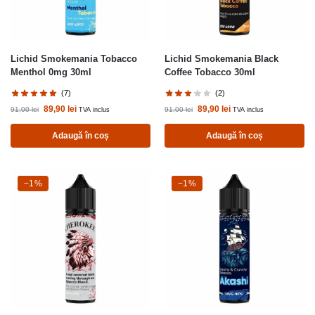
Lichid Smokemania Tobacco
Lichid Smokemania Black
Menthol 0mg 30ml
Coffee Tobacco 30ml
(7)
(2)
89,90
lei
89,90
lei
91,00
lei
91,00
lei
TVA inclus
TVA inclus
Adaugă în coș
Adaugă în coș
-1%
−1%
-1%
−1%