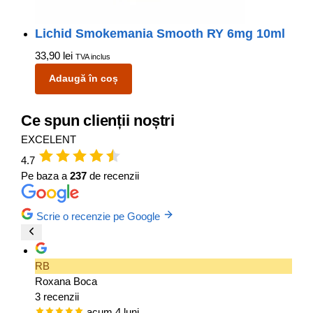
Lichid Smokemania Smooth RY 6mg 10ml
33,90
lei
TVA inclus
Adaugă în coș
Ce spun clienții noștri
EXCELENT
4.7
Pe baza a
237
de recenzii
Scrie o recenzie pe Google
RB
Roxana Boca
3 recenzii
acum 4 luni