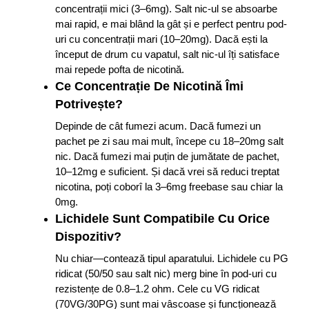
concentrații mici (3–6mg). Salt nic-ul se absoarbe
mai rapid, e mai blând la gât și e perfect pentru pod-
uri cu concentrații mari (10–20mg). Dacă ești la
început de drum cu vapatul, salt nic-ul îți satisface
mai repede pofta de nicotină.
Ce Concentrație De Nicotină Îmi
Potrivește?
Depinde de cât fumezi acum. Dacă fumezi un
pachet pe zi sau mai mult, începe cu 18–20mg salt
nic. Dacă fumezi mai puțin de jumătate de pachet,
10–12mg e suficient. Și dacă vrei să reduci treptat
nicotina, poți coborî la 3–6mg freebase sau chiar la
0mg.
Lichidele Sunt Compatibile Cu Orice
Dispozitiv?
Nu chiar—contează tipul aparatului. Lichidele cu PG
ridicat (50/50 sau salt nic) merg bine în pod-uri cu
rezistențe de 0.8–1.2 ohm. Cele cu VG ridicat
(70VG/30PG) sunt mai vâscoase și funcționează