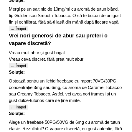
Soluție:
Mergi pe un salt nic de 10mg/ml cu aromă de tutun blând,
tip Golden sau Smooth Tobacco. O să te bucuri de un gust
fin și echilibrat, fără să-ți iasă din mână după fiecare vapă.
← Înapoi
Vrei nori generoși de abur sau preferi o
vapare discretă?
Vreau mult abur și gust bogat
Vreau ceva discret, fără prea mult abur
← Înapoi
Soluție:
Optează pentru un lichid freebase cu raport 70VG/30PG,
concentrație 3mg sau 6mg, cu aromă de Caramel Tobacco
sau Creamy Tobacco. Astfel, vei avea nori frumoși și un
gust dulce-tutunos care se ține minte.
← Înapoi
Soluție:
Alege un freebase 50PG/50VG de 6mg cu aromă de tutun
clasic. Rezultatul? O vapare discretă, cu gust autentic, fără