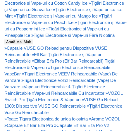
Electronice și Vape-uri cu Cotton Candy Ice
»
Țigări Electronice
și Vape-uri cu Guava Ice
»
Țigări Electronice și Vape-uri cu Ice
Mint
»
Țigări Electronice și Vape-uri cu Mango Ice
»
Țigări
Electronice și Vape-uri cu Peach Ice
»
Țigări Electronice și Vape-
uri cu Peppermint Ice
»
Țigări Electronice și Vape-uri cu
Pineapple Ice
»
Țigări Electronice și Vape-uri Fără Nicotină
Arată Mai Mult
»
Capsule VUSE GO Reload pentru Dispozitive VUSE
Reincarcabile
»
Elf Bar Țigări Electronice și Vape-uri
Reîncărcabile
»
Elfbar Elfa Pro (Elf Bar Reincarcabil) Țigări
Electronice & Vape-uri
»
Tigari Electronice Reincarcabile
VapeBar
»
Tigari Electronice VEEV Reincarcabile (Vape) De
Vanzare
»
Tigari Electronice Vozol Reincarcabile (Vape) De
Vanzare
»
Vape-uri Reincarcabile & Țigări Electronice
Reîncărcabile
»
Vape-uri Reincarcabile Cu Incarcator
»
VOZOL
Switch Pro Țigări Electronice & Vape-uri
»
VUSE Go Reload
1000: Dispozitive VUSE GO Reincarcabile
»
Țigări Electronice
Vuse Go Reîncărcabile
»
Toate: Tigara Electronica de unica folosinta
»
Arome VOZOL
»
Capsule Elf Bar Elfa Pro
»
Capsule Elf Bar Elfa Pro V2