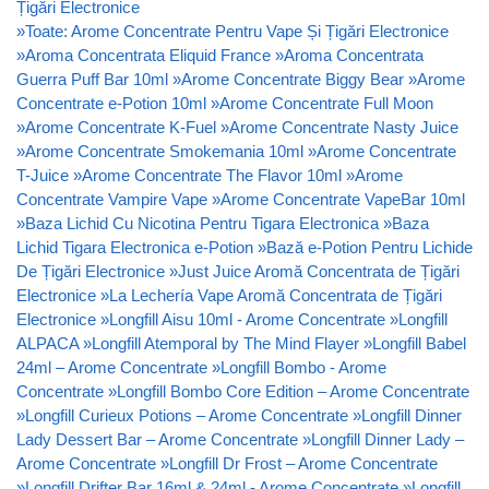
Țigări Electronice
»
Toate: Arome Concentrate Pentru Vape Și Țigări Electronice
»
Aroma Concentrata Eliquid France
»
Aroma Concentrata
Guerra Puff Bar 10ml
»
Arome Concentrate Biggy Bear
»
Arome
Concentrate e-Potion 10ml
»
Arome Concentrate Full Moon
»
Arome Concentrate K-Fuel
»
Arome Concentrate Nasty Juice
»
Arome Concentrate Smokemania 10ml
»
Arome Concentrate
T-Juice
»
Arome Concentrate The Flavor 10ml
»
Arome
Concentrate Vampire Vape
»
Arome Concentrate VapeBar 10ml
»
Baza Lichid Cu Nicotina Pentru Tigara Electronica
»
Baza
Lichid Tigara Electronica e-Potion
»
Bază e-Potion Pentru Lichide
De Țigări Electronice
»
Just Juice Aromă Concentrata de Țigări
Electronice
»
La Lechería Vape Aromă Concentrata de Țigări
Electronice
»
Longfill Aisu 10ml - Arome Concentrate
»
Longfill
ALPACA
»
Longfill Atemporal by The Mind Flayer
»
Longfill Babel
24ml – Arome Concentrate
»
Longfill Bombo - Arome
Concentrate
»
Longfill Bombo Core Edition – Arome Concentrate
»
Longfill Curieux Potions – Arome Concentrate
»
Longfill Dinner
Lady Dessert Bar – Arome Concentrate
»
Longfill Dinner Lady –
Arome Concentrate
»
Longfill Dr Frost – Arome Concentrate
»
Longfill Drifter Bar 16ml & 24ml - Arome Concentrate
»
Longfill