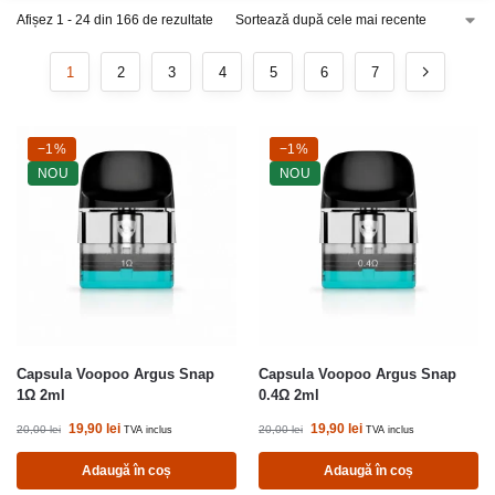
Afișez 1 - 24 din 166 de rezultate
1
2
3
4
5
6
7
-1%
−1%
-1%
−1%
NOU
NOU
Capsula Voopoo Argus Snap
Capsula Voopoo Argus Snap
1Ω 2ml
0.4Ω 2ml
19,90
lei
19,90
lei
20,00
lei
20,00
lei
TVA inclus
TVA inclus
Adaugă în coș
Adaugă în coș