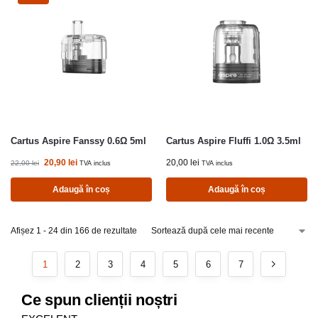
Cartus Aspire Fanssy 0.6Ω 5ml
Cartus Aspire Fluffi 1.0Ω 3.5ml
20,90
lei
20,00
lei
22,00
lei
TVA inclus
TVA inclus
Adaugă în coș
Adaugă în coș
Afișez 1 - 24 din 166 de rezultate
1
2
3
4
5
6
7
Ce spun clienții noștri