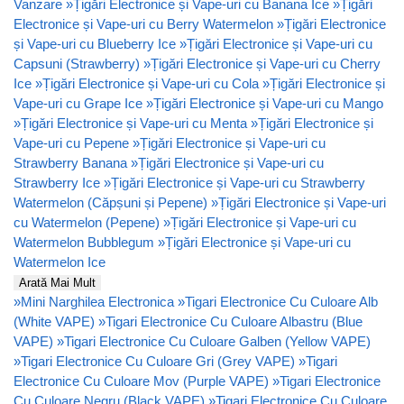
Vanzare
»
Țigări Electronice și Vape-uri cu Banana Ice
»
Țigări
Electronice și Vape-uri cu Berry Watermelon
»
Țigări Electronice
și Vape-uri cu Blueberry Ice
»
Țigări Electronice și Vape-uri cu
Capsuni (Strawberry)
»
Țigări Electronice și Vape-uri cu Cherry
Ice
»
Țigări Electronice și Vape-uri cu Cola
»
Țigări Electronice și
Vape-uri cu Grape Ice
»
Țigări Electronice și Vape-uri cu Mango
»
Țigări Electronice și Vape-uri cu Menta
»
Țigări Electronice și
Vape-uri cu Pepene
»
Țigări Electronice și Vape-uri cu
Strawberry Banana
»
Țigări Electronice și Vape-uri cu
Strawberry Ice
»
Țigări Electronice și Vape-uri cu Strawberry
Watermelon (Căpșuni și Pepene)
»
Țigări Electronice și Vape-uri
cu Watermelon (Pepene)
»
Țigări Electronice și Vape-uri cu
Watermelon Bubblegum
»
Țigări Electronice și Vape-uri cu
Watermelon Ice
Arată Mai Mult
»
Mini Narghilea Electronica
»
Tigari Electronice Cu Culoare Alb
(White VAPE)
»
Tigari Electronice Cu Culoare Albastru (Blue
VAPE)
»
Tigari Electronice Cu Culoare Galben (Yellow VAPE)
»
Tigari Electronice Cu Culoare Gri (Grey VAPE)
»
Tigari
Electronice Cu Culoare Mov (Purple VAPE)
»
Tigari Electronice
Cu Culoare Negru (Black VAPE)
»
Tigari Electronice Cu Culoare