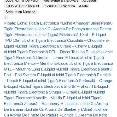
După Număr De Pufuri
Rezistențe & Hardware
Accesorii
IQOS & Tutun Încălzit
Pliculețe Cu Nicotină
Altele
Strip-uri cu Nicotina
›
»
Toate: Lichid Țigăra Electronica
»
Lichid American Blend Pentru
Țigări Electronice
»
Lichid Cu Aroma De Papaya Ananas Pentru
Țigări Electronice
»
Lichid Țigară Electronică 10ml – E-Liquid
TPD 10ml
»
Lichid Țigară Electronică Ciocolată – Chocolate E-
Liquid
»
Lichid Țigară Electronică Cireșe – Cherry E-Liquid
»
Lichid Țigară Electronică DTL – Direct To Lung E-Liquid
»
Lichid
Țigară Electronică Lămâie – Lemon E-Liquid
»
Lichid Țigară
Electronică Mentol – Menthol E-Liquid
»
Lichid Țigară Electronică
MTL – Mouth to Lung E-Liquid
»
Lichid Țigară Electronică pentru
Pod – Pod System E-Liquid
»
Lichid Țigară Electronică Piersică
– Peach E-Liquid
»
Lichid Țigară Electronică Portocală – Orange
E-Liquid
»
Lichid Țigară Electronică Shortfill – Shortfill E-Liquid
»
Lichid Țigară Electronică Struguri – Grape E-Liquid
»
Lichid
Țigară Electronică Vanilie – Vanilla E-Liquid
»
Lichid Țigară
Electronică Zmeură – Raspberry E-Liquid
»
Lichide Cu Aroma
De Banana
»
Lichide Cu Aroma De Blueberry (Afine)
»
Lichide
Cu Aroma De Fructe De Padure
»
Lichide Cu Aroma De Kent