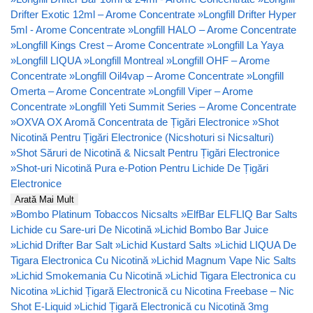
Drifter Exotic 12ml – Arome Concentrate
»
Longfill Drifter Hyper
5ml - Arome Concentrate
»
Longfill HALO – Arome Concentrate
»
Longfill Kings Crest – Arome Concentrate
»
Longfill La Yaya
»
Longfill LIQUA
»
Longfill Montreal
»
Longfill OHF – Arome
Concentrate
»
Longfill Oil4vap – Arome Concentrate
»
Longfill
Omerta – Arome Concentrate
»
Longfill Viper – Arome
Concentrate
»
Longfill Yeti Summit Series – Arome Concentrate
»
OXVA OX Aromă Concentrata de Țigări Electronice
»
Shot
Nicotină Pentru Țigări Electronice (Nicshoturi si Nicsalturi)
»
Shot Săruri de Nicotină & Nicsalt Pentru Țigări Electronice
»
Shot-uri Nicotină Pura e-Potion Pentru Lichide De Țigări
Electronice
Arată Mai Mult
»
Bombo Platinum Tobaccos Nicsalts
»
ElfBar ELFLIQ Bar Salts
Lichide cu Sare-uri De Nicotină
»
Lichid Bombo Bar Juice
»
Lichid Drifter Bar Salt
»
Lichid Kustard Salts
»
Lichid LIQUA De
Tigara Electronica Cu Nicotină
»
Lichid Magnum Vape Nic Salts
»
Lichid Smokemania Cu Nicotină
»
Lichid Tigara Electronica cu
Nicotina
»
Lichid Țigară Electronică cu Nicotina Freebase – Nic
Shot E-Liquid
»
Lichid Țigară Electronică cu Nicotină 3mg