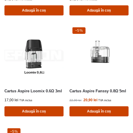
Adaugă în coș
Adaugă în coș
-5%
−5%
Cartus Aspire Loomix 0.6Ω 3ml
Cartus Aspire Fanssy 0.8Ω 5ml
17,00
lei
20,90
lei
22,00
lei
TVA inclus
TVA inclus
Adaugă în coș
Adaugă în coș
-5%
−5%