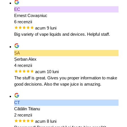
EC
Ernest Covașniuc
6 recenzii
acum 9 luni
Big variety of vape liquids and devices. Helpful staff.
ȘA
Șerban Alex
4 recenzii
acum 10 luni
The stuff is great. Gives you proper information to make
good decisions. Also the vape juice is amazing.
CT
Cătălin Titianu
2 recenzii
acum 8 luni