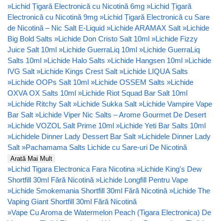
»
Lichid Țigară Electronică cu Nicotină 6mg
»
Lichid Țigară
Electronică cu Nicotină 9mg
»
Lichid Țigară Electronică cu Sare
de Nicotină – Nic Salt E-Liquid
»
Lichide ARAMAX Salt
»
Lichide
Big Bold Salts
»
Lichide Don Cristo Salt 10ml
»
Lichide Fizzy
Juice Salt 10ml
»
Lichide GuerraLiq 10ml
»
Lichide GuerraLiq
Salts 10ml
»
Lichide Halo Salts
»
Lichide Hangsen 10ml
»
Lichide
IVG Salt
»
Lichide Kings Crest Salt
»
Lichide LIQUA Salts
»
Lichide OOPs Salt 10ml
»
Lichide OSSEM Salts
»
Lichide
OXVA OX Salts 10ml
»
Lichide Riot Squad Bar Salt 10ml
»
Lichide Ritchy Salt
»
Lichide Sukka Salt
»
Lichide Vampire Vape
Bar Salt
»
Lichide Viper Nic Salts – Arome Gourmet De Desert
»
Lichide VOZOL Salt Prime 10ml
»
Lichide Yeti Bar Salts 10ml
»
Lichidele Dinner Lady Dessert Bar Salt
»
Lichidele Dinner Lady
Salt
»
Pachamama Salts Lichide cu Sare-uri De Nicotină
Arată Mai Mult
»
Lichid Tigara Electronica Fara Nicotina
»
Lichide King's Dew
Shortfill 30ml Fără Nicotină
»
Lichide Longfill Pentru Vape
»
Lichide Smokemania Shortfill 30ml Fără Nicotină
»
Lichide The
Vaping Giant Shortfill 30ml Fără Nicotină
»
Vape Cu Aroma de Watermelon Peach (Tigara Electronica) De