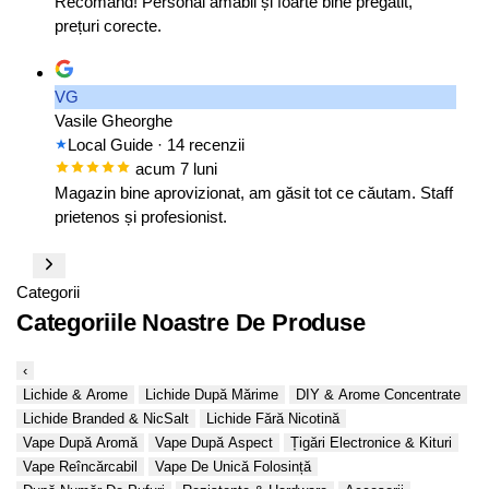
Recomand! Personal amabil și foarte bine pregătit,
prețuri corecte.
VG
Vasile Gheorghe
Local Guide
· 14 recenzii
acum 7 luni
Magazin bine aprovizionat, am găsit tot ce căutam. Staff
prietenos și profesionist.
Categorii
Categoriile Noastre De Produse
‹
Lichide & Arome
Lichide După Mărime
DIY & Arome Concentrate
Lichide Branded & NicSalt
Lichide Fără Nicotină
Vape După Aromă
Vape După Aspect
Țigări Electronice & Kituri
Vape Reîncărcabil
Vape De Unică Folosință