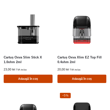
Cartuș Oxva Slim Stick X
Cartuș Oxva Xlim EZ Top Fill
1.0ohm 2ml
0.4ohm 2ml
23,00
lei
20,00
lei
TVA inclus
TVA inclus
Adaugă în coș
Adaugă în coș
-5%
−5%