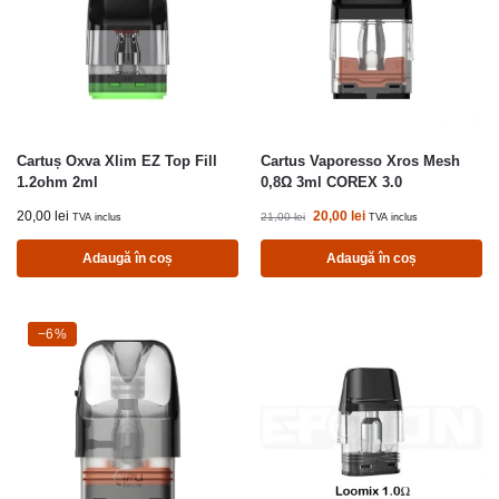
Cartuș Oxva Xlim EZ Top Fill
Cartus Vaporesso Xros Mesh
1.2ohm 2ml
0,8Ω 3ml COREX 3.0
20,00
lei
20,00
lei
21,00
lei
TVA inclus
TVA inclus
Adaugă în coș
Adaugă în coș
-6%
−6%