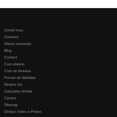
Ajutor
Contul meu
Comenzi
Status comanda
Blog
Contact
Cum platesc
Cum se livreaza
Puncte de fidelitate
Despre noi
Calculator lichide
Cariere
Sitemap
Ghiduri Video e-Potion