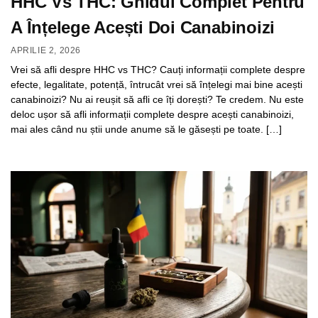
HHC Vs THC: Ghidul Complet Pentru
A Înțelege Acești Doi Canabinoizi
APRILIE 2, 2026
Vrei să afli despre HHC vs THC? Cauți informații complete despre
efecte, legalitate, potență, întrucât vrei să înțelegi mai bine acești
canabinoizi? Nu ai reușit să afli ce îți dorești? Te credem. Nu este
deloc ușor să afli informații complete despre acești canabinoizi,
mai ales când nu știi unde anume să le găsești pe toate. […]