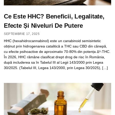
Ce Este HHC? Beneficii, Legalitate,
Efecte Și Niveluri De Putere
SEPTEMBRIE 17, 2025
HHC (hexahidrocannabinol) este un canabinoid semisintetic
obținut prin hidrogenarea catalitică a THC sau CBD din cânepă,
cu efecte psihoactive de aproximativ 70-80% din potența Δ⁹-THC.
În 2026, HHC rămâne clasificat drept drog de risc în România,
după includerea sa în Tabelul III al Legii 143/2000 prin Legea
30/2025. (Tabelul III, Legea 143/2000, prin Legea 30/2025), […]