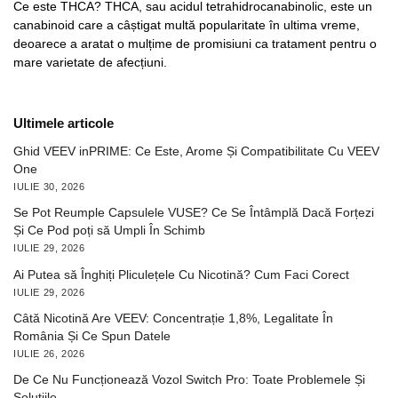
Ce este THCA? THCA, sau acidul tetrahidrocanabinolic, este un
canabinoid care a câștigat multă popularitate în ultima vreme,
deoarece a aratat o mulțime de promisiuni ca tratament pentru o
mare varietate de afecțiuni.
Ultimele articole
Ghid VEEV inPRIME: Ce Este, Arome Și Compatibilitate Cu VEEV
One
IULIE 30, 2026
Se Pot Reumple Capsulele VUSE? Ce Se Întâmplă Dacă Forțezi
Și Ce Pod poți să Umpli În Schimb
IULIE 29, 2026
Ai Putea să Înghiți Pliculețele Cu Nicotină? Cum Faci Corect
IULIE 29, 2026
Câtă Nicotină Are VEEV: Concentrație 1,8%, Legalitate În
România Și Ce Spun Datele
IULIE 26, 2026
De Ce Nu Funcționează Vozol Switch Pro: Toate Problemele Și
Soluțiile