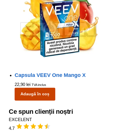
Capsula VEEV One Mango X
22,90
lei
TVA inclus
Adaugă în coș
Ce spun clienții noștri
EXCELENT
4.7