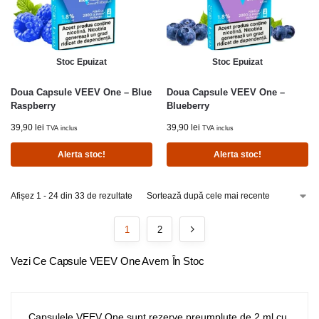
Stoc Epuizat
Stoc Epuizat
Doua Capsule VEEV One – Blue
Doua Capsule VEEV One –
Raspberry
Blueberry
39,90
lei
39,90
lei
TVA inclus
TVA inclus
Alerta stoc!
Alerta stoc!
Afișez 1 - 24 din 33 de rezultate
1
2
Vezi Ce Capsule VEEV One Avem În Stoc
Capsulele VEEV One sunt rezerve preumplute de 2 ml cu