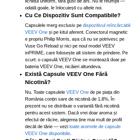
lichidul uniform, fără gust de ars. Nu le reumpli —
odată goale, le înlocuiești cu altele noi.
Cu Ce Dispozitiv Sunt Compatibile?
Capsulele merg exclusiv pe
dispozitivul reîncărcabil
VEEV One
și pe kitul aferent. Conectorul magnetic
e propriu Philip Morris, așa că nu se potrivesc pe
Vuse Go Reload și nici pe noul model VEEV
inPRIME, care folosește alt sistem de prindere. Pe
scurt: o capsulă VEEV One se montează doar pe
bateria VEEV One, nicăieri altundeva.
Există Capsule VEEV One Fără
Nicotină?
Nu. Toate capsulele
VEEV One
de pe piața din
România conțin sare de nicotină de 1.8%. În
prezent nu se distribuie o variantă fără nicotină
pentru acest sistem. Dacă vrei doar aroma și
efectul de răcire, alegerea ține mai mult de profil
decât de tărie — vezi
toate aromele de capsule
VEEV One disponibile
.