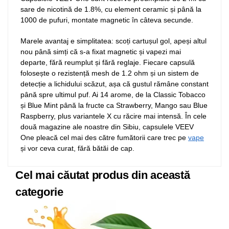
sare de nicotină de 1.8%, cu element ceramic și până la
1000 de pufuri, montate magnetic în câteva secunde.
Marele avantaj e simplitatea: scoți cartușul gol, apeși altul
nou până simți că s-a fixat magnetic și vapezi mai
departe, fără reumplut și fără reglaje. Fiecare capsulă
folosește o rezistență mesh de 1.2 ohm și un sistem de
detecție a lichidului scăzut, așa că gustul rămâne constant
până spre ultimul puf. Ai 14 arome, de la Classic Tobacco
și Blue Mint până la fructe ca Strawberry, Mango sau Blue
Raspberry, plus variantele X cu răcire mai intensă. În cele
două magazine ale noastre din Sibiu, capsulele VEEV
One pleacă cel mai des către fumătorii care trec pe
vape
și vor ceva curat, fără bătăi de cap.
Cel mai căutat produs din această
categorie