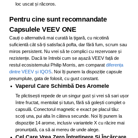
loc uscat și răcoros.
Pentru cine sunt recomnandate
Capsulele VEEV ONE
Cauți o alternativă mai curată la țigară, cu nicotină
suficientă cât să-ți satisfacă pofta, dar fără fum, scrum sau
miros persistent. Nu vrei să te complici cu rezervoare și
rezistențe. Dacă te întrebi cum se așază VEEV față de
restul ecosistemului Philip Morris, am comparat
diferența
dintre VEEV și IQOS
. Noi îți punem la dispoziție capsule
preumplute, gata de folosit, cu gust constant.
Vaperul Care Schimbă Des Aromele
Te plictisești repede de un singur gust și vrei să sari ușor
între fructat, mentolat și tutun, fără să golești complet o
capsulă. Conectorul magnetic e exact pe placul tău:
scoți una, pui alta în câteva secunde. Noi îți punem la
dispoziție 14 arome, inclusiv variantele X cu răcire mai
pronunțată, ca să ai mereu de unde alege.
Cel Care Vrea Zero Întreținere Și Încărcare