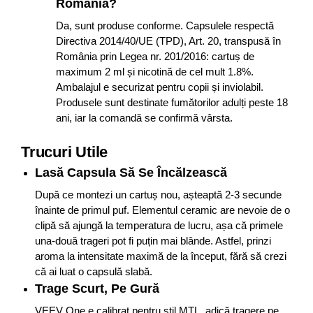
România?
Da, sunt produse conforme. Capsulele respectă
Directiva 2014/40/UE (TPD), Art. 20, transpusă în
România prin Legea nr. 201/2016: cartuș de
maximum 2 ml și nicotină de cel mult 1.8%.
Ambalajul e securizat pentru copii și inviolabil.
Produsele sunt destinate fumătorilor adulți peste 18
ani, iar la comandă se confirmă vârsta.
Trucuri Utile
Lasă Capsula Să Se Încălzească
După ce montezi un cartuș nou, așteaptă 2-3 secunde
înainte de primul puf. Elementul ceramic are nevoie de o
clipă să ajungă la temperatura de lucru, așa că primele
una-două trageri pot fi puțin mai blânde. Astfel, prinzi
aroma la intensitate maximă de la început, fără să crezi
că ai luat o capsulă slabă.
Trage Scurt, Pe Gură
VEEV One e calibrat pentru stil MTL, adică tragere pe