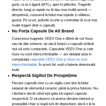
gură, ca la o țigară (MTL), apoi în plămâni. Tragerile
directe, lungi și rapide nu îți dau mai multă aromă —
dimpotrivă, consumă lichidul mai repede și slăbesc
gustul. Pe scurt, pufurile scurte și controlate îți scot mai
multe trageri dintr-o capsulă.
Nu Forța Capsule De Alt Brand
Conectorul magnetic VEEV One e diferit de cel Vuse
sau de alte sisteme, iar dacă forțezi o capsulă străină
riști să strici contactele. Capsulele VEEV One și cele
Vuse nu sunt interschimbabile — am detaliat asta în
comparația
capsulele VEEV One și Vuse nu sunt
interschimbabile
. În acest fel, eviți o baterie deteriorată
inutil.
Respectă Sigiliul De Prospețime
Fiecare capsulă vine cu un sigiliu care ține lichidul
separat de elementul ceramic până la prima folosire. Nu-
l desface decât când ești gata să vapezi capsula
respectivă. O să observi că aroma rămâne intensă și
proaspătă chiar și după luni de depozitare, dacă o ții la