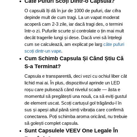
Câte Pufuri Scoți Dintr-o Capsulă?
O capsulă îți dă în jur de 1000 de pufuri, dar cifra
depinde mult de cum tragi. La un vapat moderat
acoperă cam 2-3 zile, iar dacă tragi des, o termini
într-o zi. Pufurile scurte și controlate o țin mai mult
decât tragerile lungi și dese. Dacă vrei să înțelegi
cum se calculează, am explicat pe larg
câte pufuri
scoți dintr-un vape
.
Cum Schimb Capsula Și Când Știu Că
S-a Terminat?
Capsula e transparentă, deci vezi cu ochiul liber cât
lichid mai ai. În plus, dispozitivul aprinde un LED
roșu care pulsează când nivelul scade — ăsta e
momentul să pregătești una nouă, ca să eviți gustul
de element uscat. Scoți cartușul gol trăgându-l în
sus și apeși altul până simți vibrația care confirmă
conectarea. Poți schimba aroma oricând, nu trebuie
să golești complet capsula.
Sunt Capsulele VEEV One Legale În