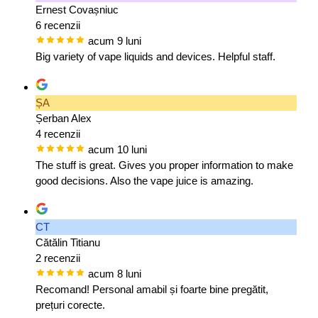
Ernest Covașniuc
6 recenzii
acum 9 luni
Big variety of vape liquids and devices. Helpful staff.
ȘA
Șerban Alex
4 recenzii
acum 10 luni
The stuff is great. Gives you proper information to make
good decisions. Also the vape juice is amazing.
CT
Cătălin Titianu
2 recenzii
acum 8 luni
Recomand! Personal amabil și foarte bine pregătit,
prețuri corecte.