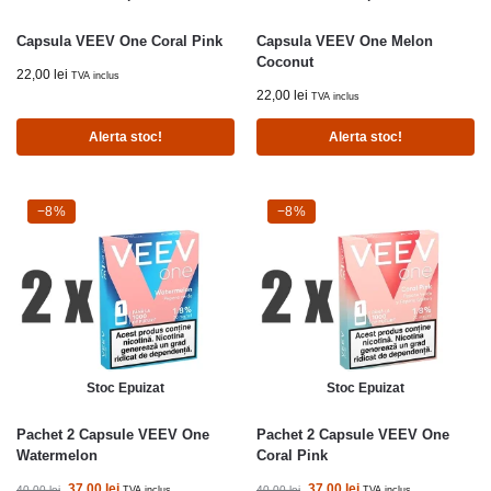
Capsula VEEV One Coral Pink
Capsula VEEV One Melon
Coconut
22,00
lei
TVA inclus
22,00
lei
TVA inclus
Alerta stoc!
Alerta stoc!
-8%
−8%
-8%
−8%
Stoc Epuizat
Stoc Epuizat
Pachet 2 Capsule VEEV One
Pachet 2 Capsule VEEV One
Watermelon
Coral Pink
37,00
lei
37,00
lei
40,00
lei
40,00
lei
TVA inclus
TVA inclus