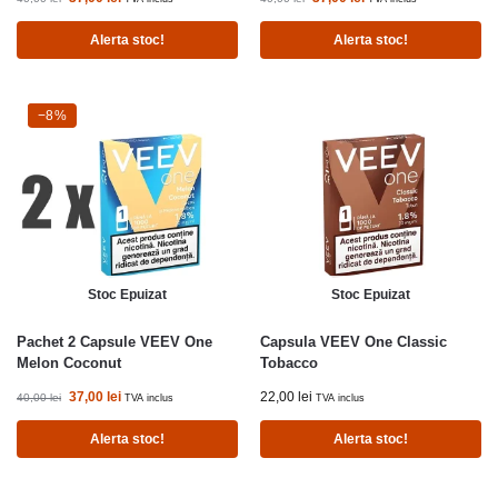
Alerta stoc!
Alerta stoc!
-8%
−8%
Stoc Epuizat
Stoc Epuizat
Pachet 2 Capsule VEEV One
Capsula VEEV One Classic
Melon Coconut
Tobacco
37,00
lei
22,00
lei
40,00
lei
TVA inclus
TVA inclus
Alerta stoc!
Alerta stoc!