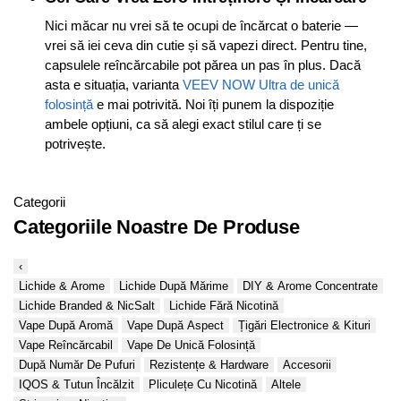
Nici măcar nu vrei să te ocupi de încărcat o baterie —
vrei să iei ceva din cutie și să vapezi direct. Pentru tine,
capsulele reîncărcabile pot părea un pas în plus. Dacă
asta e situația, varianta
VEEV NOW Ultra de unică
folosință
e mai potrivită. Noi îți punem la dispoziție
ambele opțiuni, ca să alegi exact stilul care ți se
potrivește.
Categorii
Categoriile Noastre De Produse
‹
Lichide & Arome
Lichide După Mărime
DIY & Arome Concentrate
Lichide Branded & NicSalt
Lichide Fără Nicotină
Vape După Aromă
Vape După Aspect
Țigări Electronice & Kituri
Vape Reîncărcabil
Vape De Unică Folosință
După Număr De Pufuri
Rezistențe & Hardware
Accesorii
IQOS & Tutun Încălzit
Pliculețe Cu Nicotină
Altele