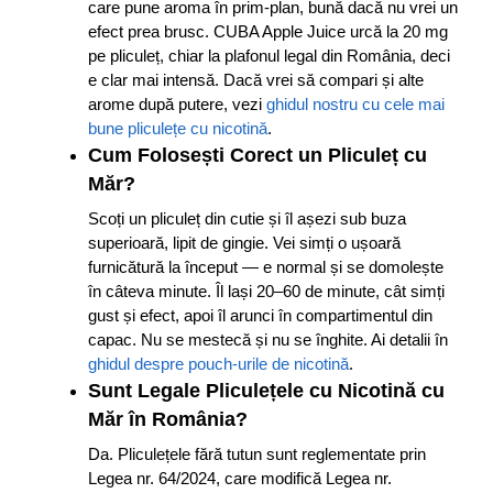
care pune aroma în prim-plan, bună dacă nu vrei un
efect prea brusc. CUBA Apple Juice urcă la 20 mg
pe pliculeț, chiar la plafonul legal din România, deci
e clar mai intensă. Dacă vrei să compari și alte
arome după putere, vezi
ghidul nostru cu cele mai
bune pliculețe cu nicotină
.
Cum Folosești Corect un Pliculeț cu
Măr?
Scoți un pliculeț din cutie și îl așezi sub buza
superioară, lipit de gingie. Vei simți o ușoară
furnicătură la început — e normal și se domolește
în câteva minute. Îl lași 20–60 de minute, cât simți
gust și efect, apoi îl arunci în compartimentul din
capac. Nu se mestecă și nu se înghite. Ai detalii în
ghidul despre pouch-urile de nicotină
.
Sunt Legale Pliculețele cu Nicotină cu
Măr în România?
Da. Pliculețele fără tutun sunt reglementate prin
Legea nr. 64/2024, care modifică Legea nr.