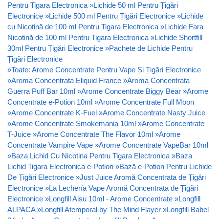
Pentru Tigara Electronica
»
Lichide 50 ml Pentru Țigări
Electronice
»
Lichide 500 ml Pentru Țigări Electronice
»
Lichide
cu Nicotină de 100 ml Pentru Tigara Electronica
»
Lichide Fara
Nicotină de 100 ml Pentru Tigara Electronica
»
Lichide Shortfill
30ml Pentru Țigări Electronice
»
Pachete de Lichide Pentru
Țigări Electronice
»
Toate: Arome Concentrate Pentru Vape Și Țigări Electronice
»
Aroma Concentrata Eliquid France
»
Aroma Concentrata
Guerra Puff Bar 10ml
»
Arome Concentrate Biggy Bear
»
Arome
Concentrate e-Potion 10ml
»
Arome Concentrate Full Moon
»
Arome Concentrate K-Fuel
»
Arome Concentrate Nasty Juice
»
Arome Concentrate Smokemania 10ml
»
Arome Concentrate
T-Juice
»
Arome Concentrate The Flavor 10ml
»
Arome
Concentrate Vampire Vape
»
Arome Concentrate VapeBar 10ml
»
Baza Lichid Cu Nicotina Pentru Tigara Electronica
»
Baza
Lichid Tigara Electronica e-Potion
»
Bază e-Potion Pentru Lichide
De Țigări Electronice
»
Just Juice Aromă Concentrata de Țigări
Electronice
»
La Lechería Vape Aromă Concentrata de Țigări
Electronice
»
Longfill Aisu 10ml - Arome Concentrate
»
Longfill
ALPACA
»
Longfill Atemporal by The Mind Flayer
»
Longfill Babel