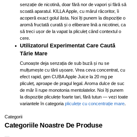
senzație de nicotină, doar fără nor de vapori și fără să
scoată aparatul. KILLA Apple, cu mărul răcoritor, îi
acoperă exact golul ăsta. Noi îți punem la dispoziție o
aromă fructată curată și o eliberare lină a nicotinei, ca
să treci ușor de la vapat la pliculeț când contextul o
cere.
Utilizatorul Experimentat Care Caută
Tărie Mare
Cunoaște deja senzația de sub buză și nu se
mulțumește cu tării ușoare. Vrea ceva concentrat, cu
efect rapid, gen CUBA Apple Juice la 20 mg pe
pliculeț, aproape de pragul legal. Aroma dulce de suc
de măr îi rupe monotonia mentolatelor. Noi îți punem
la dispoziție pliculețe foarte tari, fără tutun — vezi toate
variantele în categoria
pliculețe cu concentrație mare
.
Categorii
Categoriile Noastre De Produse