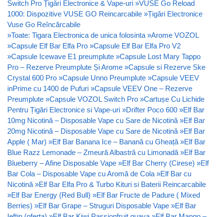
Switch Pro Țigări Electronice & Vape-uri
»
VUSE Go Reload
1000: Dispozitive VUSE GO Reincarcabile
»
Țigări Electronice
Vuse Go Reîncărcabile
»
Toate: Tigara Electronica de unica folosinta
»
Arome VOZOL
»
Capsule Elf Bar Elfa Pro
»
Capsule Elf Bar Elfa Pro V2
»
Capsule Icewave E1 preumplute
»
Capsule Lost Mary Tappo
Pro – Rezerve Preumplute Și Arome
»
Capsule si Rezerve Ske
Crystal 600 Pro
»
Capsule Unno Preumplute
»
Capsule VEEV
inPrime cu 1400 de Pufuri
»
Capsule VEEV One – Rezerve
Preumplute
»
Capsule VOZOL Switch Pro
»
Cartușe Cu Lichide
Pentru Țigări Electronice si Vape-uri
»
Drifter Poco 600
»
Elf Bar
10mg Nicotină – Disposable Vape cu Sare de Nicotină
»
Elf Bar
20mg Nicotină – Disposable Vape cu Sare de Nicotină
»
Elf Bar
Apple ( Mar)
»
Elf Bar Banana Ice – Banană cu Gheață
»
Elf Bar
Blue Razz Lemonade – Zmeură Albastră cu Limonadă
»
Elf Bar
Blueberry – Afine Disposable Vape
»
Elf Bar Cherry (Cirese)
»
Elf
Bar Cola – Disposable Vape cu Aromă de Cola
»
Elf Bar cu
Nicotină
»
Elf Bar Elfa Pro & Turbo Kituri si Baterii Reincarcabile
»
Elf Bar Energy (Red Bull)
»
Elf Bar Fructe de Padure ( Mixed
Berries)
»
Elf Bar Grape – Struguri Disposable Vape
»
Elf Bar
Ieftin (oferta)
»
Elf Bar Kiwi Passionfruit guava
»
Elf Bar Mango –