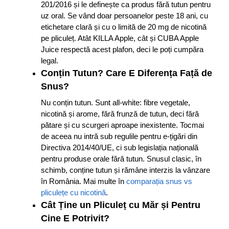
201/2016 și le definește ca produs fără tutun pentru
uz oral. Se vând doar persoanelor peste 18 ani, cu
etichetare clară și cu o limită de 20 mg de nicotină
pe pliculeț. Atât KILLA Apple, cât și CUBA Apple
Juice respectă acest plafon, deci le poți cumpăra
legal.
Conțin Tutun? Care E Diferența Față de
Snus?
Nu conțin tutun. Sunt all-white: fibre vegetale,
nicotină și arome, fără frunză de tutun, deci fără
pătare și cu scurgeri aproape inexistente. Tocmai
de aceea nu intră sub regulile pentru e-țigări din
Directiva 2014/40/UE, ci sub legislația națională
pentru produse orale fără tutun. Snusul clasic, în
schimb, conține tutun și rămâne interzis la vânzare
în România. Mai multe în
comparația snus vs
pliculețe cu nicotină
.
Cât Ține un Pliculeț cu Măr și Pentru
Cine E Potrivit?