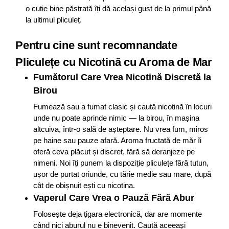
o cutie bine păstrată îți dă același gust de la primul până
la ultimul pliculeț.
Pentru cine sunt recomnandate
Pliculețe cu Nicotină cu Aroma de Mar
Fumătorul Care Vrea Nicotină Discretă la
Birou
Fumează sau a fumat clasic și caută nicotină în locuri
unde nu poate aprinde nimic — la birou, în mașina
altcuiva, într-o sală de așteptare. Nu vrea fum, miros
pe haine sau pauze afară. Aroma fructată de măr îi
oferă ceva plăcut și discret, fără să deranjeze pe
nimeni. Noi îți punem la dispoziție pliculețe fără tutun,
ușor de purtat oriunde, cu tărie medie sau mare, după
cât de obișnuit ești cu nicotina.
Vaperul Care Vrea o Pauză Fără Abur
Folosește deja țigara electronică, dar are momente
când nici aburul nu e binevenit. Caută aceeași