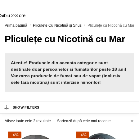
Sibiu
2-3 ore
Prima pagină
Pliculețe Cu Nicotină și Snus
Pliculețe cu Nicotină cu Mar
/
/
Pliculețe cu Nicotină cu Mar
Atentie! Produsele din aceasta categorie sunt
destinate doar persoanelor si fumatorilor peste 18 ani!
Vanzarea produsele de fumat sau de vapat (inclusiv
cele fara nicotina) sunt interzise minorilor!
SHOW FILTERS
Afișez toate cele 2 rezultate
-4%
−4%
-4%
−4%