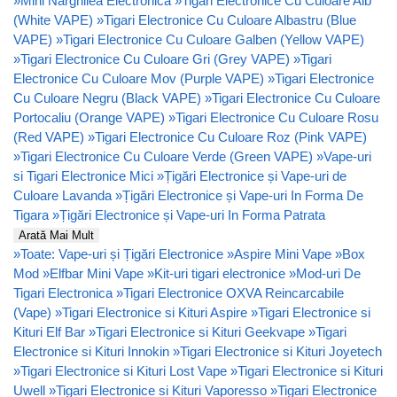
»
Mini Narghilea Electronica
»
Tigari Electronice Cu Culoare Alb
(White VAPE)
»
Tigari Electronice Cu Culoare Albastru (Blue
VAPE)
»
Tigari Electronice Cu Culoare Galben (Yellow VAPE)
»
Tigari Electronice Cu Culoare Gri (Grey VAPE)
»
Tigari
Electronice Cu Culoare Mov (Purple VAPE)
»
Tigari Electronice
Cu Culoare Negru (Black VAPE)
»
Tigari Electronice Cu Culoare
Portocaliu (Orange VAPE)
»
Tigari Electronice Cu Culoare Rosu
(Red VAPE)
»
Tigari Electronice Cu Culoare Roz (Pink VAPE)
»
Tigari Electronice Cu Culoare Verde (Green VAPE)
»
Vape-uri
si Tigari Electronice Mici
»
Țigări Electronice și Vape-uri de
Culoare Lavanda
»
Țigări Electronice și Vape-uri In Forma De
Tigara
»
Țigări Electronice și Vape-uri In Forma Patrata
Arată Mai Mult
»
Toate: Vape-uri și Țigări Electronice
»
Aspire Mini Vape
»
Box
Mod
»
Elfbar Mini Vape
»
Kit-uri tigari electronice
»
Mod-uri De
Tigari Electronica
»
Tigari Electronice OXVA Reincarcabile
(Vape)
»
Tigari Electronice si Kituri Aspire
»
Tigari Electronice si
Kituri Elf Bar
»
Tigari Electronice si Kituri Geekvape
»
Tigari
Electronice si Kituri Innokin
»
Tigari Electronice si Kituri Joyetech
»
Tigari Electronice si Kituri Lost Vape
»
Tigari Electronice si Kituri
Uwell
»
Tigari Electronice si Kituri Vaporesso
»
Tigari Electronice