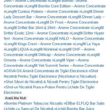
24ml – Arome Concentrate
»
Longfill Bombo - Arome
Concentrate
»
Longfill Bombo Core Edition – Arome Concentrate
»
Longfill Curieux Potions – Arome Concentrate
»
Longfill Dinner
Lady Dessert Bar – Arome Concentrate
»
Longfill Dinner Lady –
Arome Concentrate
»
Longfill Dr Frost – Arome Concentrate
»
Longfill Drifter Bar 16ml & 24ml - Arome Concentrate
»
Longfill
Drifter Exotic 12ml – Arome Concentrate
»
Longfill Drifter Hyper
5ml - Arome Concentrate
»
Longfill HALO – Arome Concentrate
»
Longfill Kings Crest – Arome Concentrate
»
Longfill La Yaya
»
Longfill LIQUA
»
Longfill Montreal
»
Longfill OHF – Arome
Concentrate
»
Longfill Oil4vap – Arome Concentrate
»
Longfill
Omerta – Arome Concentrate
»
Longfill Viper – Arome
Concentrate
»
Longfill Yeti Summit Series – Arome Concentrate
»
OXVA OX Aromă Concentrata de Țigări Electronice
»
Shot
Nicotină Pentru Țigări Electronice (Nicshoturi si Nicsalturi)
»
Shot Săruri de Nicotină & Nicsalt Pentru Țigări Electronice
»
Shot-uri Nicotină Pura e-Potion Pentru Lichide De Țigări
Electronice
Arată Mai Mult
»
Bombo Platinum Tobaccos Nicsalts
»
ElfBar ELFLIQ Bar Salts
Lichide cu Sare-uri De Nicotină
»
Lichid Bombo Bar Juice