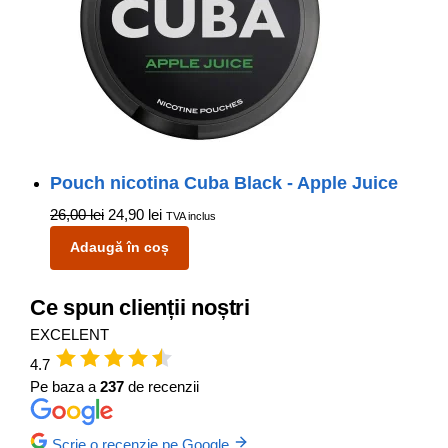
Pouch nicotina Cuba Black - Apple Juice
26,00
lei
24,90
lei
TVA inclus
Adaugă în coș
Ce spun clienții noștri
EXCELENT
4.7
Pe baza a
237
de recenzii
Scrie o recenzie pe Google