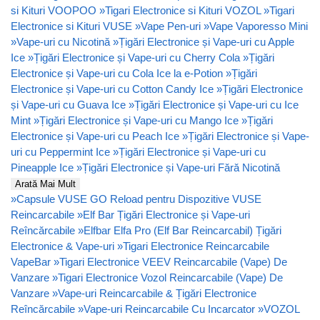
si Kituri VOOPOO
»
Tigari Electronice si Kituri VOZOL
»
Tigari
Electronice si Kituri VUSE
»
Vape Pen-uri
»
Vape Vaporesso Mini
»
Vape-uri cu Nicotină
»
Țigări Electronice și Vape-uri cu Apple
Ice
»
Țigări Electronice și Vape-uri cu Cherry Cola
»
Țigări
Electronice și Vape-uri cu Cola Ice la e-Potion
»
Țigări
Electronice și Vape-uri cu Cotton Candy Ice
»
Țigări Electronice
și Vape-uri cu Guava Ice
»
Țigări Electronice și Vape-uri cu Ice
Mint
»
Țigări Electronice și Vape-uri cu Mango Ice
»
Țigări
Electronice și Vape-uri cu Peach Ice
»
Țigări Electronice și Vape-
uri cu Peppermint Ice
»
Țigări Electronice și Vape-uri cu
Pineapple Ice
»
Țigări Electronice și Vape-uri Fără Nicotină
Arată Mai Mult
»
Capsule VUSE GO Reload pentru Dispozitive VUSE
Reincarcabile
»
Elf Bar Țigări Electronice și Vape-uri
Reîncărcabile
»
Elfbar Elfa Pro (Elf Bar Reincarcabil) Țigări
Electronice & Vape-uri
»
Tigari Electronice Reincarcabile
VapeBar
»
Tigari Electronice VEEV Reincarcabile (Vape) De
Vanzare
»
Tigari Electronice Vozol Reincarcabile (Vape) De
Vanzare
»
Vape-uri Reincarcabile & Țigări Electronice
Reîncărcabile
»
Vape-uri Reincarcabile Cu Incarcator
»
VOZOL