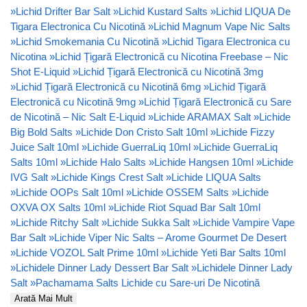
»
Lichid Drifter Bar Salt
»
Lichid Kustard Salts
»
Lichid LIQUA De
Tigara Electronica Cu Nicotină
»
Lichid Magnum Vape Nic Salts
»
Lichid Smokemania Cu Nicotină
»
Lichid Tigara Electronica cu
Nicotina
»
Lichid Țigară Electronică cu Nicotina Freebase – Nic
Shot E-Liquid
»
Lichid Țigară Electronică cu Nicotină 3mg
»
Lichid Țigară Electronică cu Nicotină 6mg
»
Lichid Țigară
Electronică cu Nicotină 9mg
»
Lichid Țigară Electronică cu Sare
de Nicotină – Nic Salt E-Liquid
»
Lichide ARAMAX Salt
»
Lichide
Big Bold Salts
»
Lichide Don Cristo Salt 10ml
»
Lichide Fizzy
Juice Salt 10ml
»
Lichide GuerraLiq 10ml
»
Lichide GuerraLiq
Salts 10ml
»
Lichide Halo Salts
»
Lichide Hangsen 10ml
»
Lichide
IVG Salt
»
Lichide Kings Crest Salt
»
Lichide LIQUA Salts
»
Lichide OOPs Salt 10ml
»
Lichide OSSEM Salts
»
Lichide
OXVA OX Salts 10ml
»
Lichide Riot Squad Bar Salt 10ml
»
Lichide Ritchy Salt
»
Lichide Sukka Salt
»
Lichide Vampire Vape
Bar Salt
»
Lichide Viper Nic Salts – Arome Gourmet De Desert
»
Lichide VOZOL Salt Prime 10ml
»
Lichide Yeti Bar Salts 10ml
»
Lichidele Dinner Lady Dessert Bar Salt
»
Lichidele Dinner Lady
Salt
»
Pachamama Salts Lichide cu Sare-uri De Nicotină
Arată Mai Mult