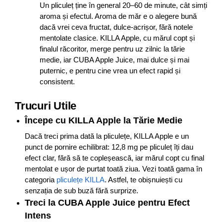
Un pliculeț ține în general 20–60 de minute, cât simți
aroma și efectul. Aroma de măr e o alegere bună
dacă vrei ceva fructat, dulce-acrișor, fără notele
mentolate clasice. KILLA Apple, cu mărul copt și
finalul răcoritor, merge pentru uz zilnic la tărie
medie, iar CUBA Apple Juice, mai dulce și mai
puternic, e pentru cine vrea un efect rapid și
consistent.
Trucuri Utile
Începe cu KILLA Apple la Tărie Medie
Dacă treci prima dată la pliculețe, KILLA Apple e un
punct de pornire echilibrat: 12,8 mg pe pliculeț îți dau
efect clar, fără să te copleșească, iar mărul copt cu final
mentolat e ușor de purtat toată ziua. Vezi toată gama în
categoria
pliculețe KILLA
. Astfel, te obișnuiești cu
senzația de sub buză fără surprize.
Treci la CUBA Apple Juice pentru Efect
Intens