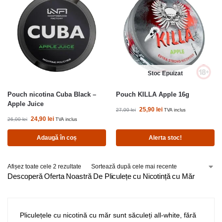
Stoc Epuizat
Pouch nicotina Cuba Black –
Pouch KILLA Apple 16g
Apple Juice
25,90
lei
27,00
lei
TVA inclus
24,90
lei
26,00
lei
TVA inclus
Adaugă în coș
Alerta stoc!
Afișez toate cele 2 rezultate
Descoperă Oferta Noastră De Pliculețe cu Nicotință cu Măr
Pliculețele cu nicotină cu măr sunt săculeți all-white, fără