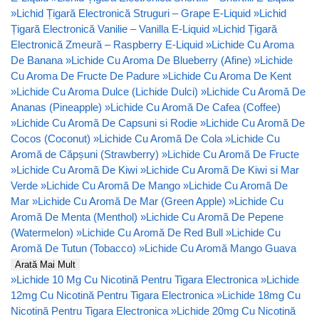
»
Lichid Țigară Electronică Struguri – Grape E-Liquid
»
Lichid
Țigară Electronică Vanilie – Vanilla E-Liquid
»
Lichid Țigară
Electronică Zmeură – Raspberry E-Liquid
»
Lichide Cu Aroma
De Banana
»
Lichide Cu Aroma De Blueberry (Afine)
»
Lichide
Cu Aroma De Fructe De Padure
»
Lichide Cu Aroma De Kent
»
Lichide Cu Aroma Dulce (Lichide Dulci)
»
Lichide Cu Aromă De
Ananas (Pineapple)
»
Lichide Cu Aromă De Cafea (Coffee)
»
Lichide Cu Aromă De Capsuni si Rodie
»
Lichide Cu Aromă De
Cocos (Coconut)
»
Lichide Cu Aromă De Cola
»
Lichide Cu
Aromă de Căpșuni (Strawberry)
»
Lichide Cu Aromă De Fructe
»
Lichide Cu Aromă De Kiwi
»
Lichide Cu Aromă De Kiwi si Mar
Verde
»
Lichide Cu Aromă De Mango
»
Lichide Cu Aromă De
Mar
»
Lichide Cu Aromă De Mar (Green Apple)
»
Lichide Cu
Aromă De Menta (Menthol)
»
Lichide Cu Aromă De Pepene
(Watermelon)
»
Lichide Cu Aromă De Red Bull
»
Lichide Cu
Aromă De Tutun (Tobacco)
»
Lichide Cu Aromă Mango Guava
Arată Mai Mult
»
Lichide 10 Mg Cu Nicotină Pentru Tigara Electronica
»
Lichide
12mg Cu Nicotină Pentru Tigara Electronica
»
Lichide 18mg Cu
Nicotină Pentru Tigara Electronica
»
Lichide 20mg Cu Nicotină