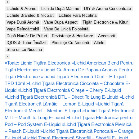
‹
Lichide & Arome
Lichide După Mărime
DIY & Arome Concentrate
Lichide Branded & NicSalt
Lichide Fără Nicotină
Vape După Aromă
Vape După Aspect
Țigări Electronice & Kituri
Vape Reîncărcabil
Vape De Unică Folosință
După Număr De Pufuri
Rezistențe & Hardware
Accesorii
IQOS & Tutun Încălzit
Pliculețe Cu Nicotină
Altele
Strip-uri cu Nicotina
›
»
Toate: Lichid Țigăra Electronica
»
Lichid American Blend Pentru
Țigări Electronice
»
Lichid Cu Aroma De Papaya Ananas Pentru
Țigări Electronice
»
Lichid Țigară Electronică 10ml – E-Liquid
TPD 10ml
»
Lichid Țigară Electronică Ciocolată – Chocolate E-
Liquid
»
Lichid Țigară Electronică Cireșe – Cherry E-Liquid
»
Lichid Țigară Electronică DTL – Direct To Lung E-Liquid
»
Lichid
Țigară Electronică Lămâie – Lemon E-Liquid
»
Lichid Țigară
Electronică Mentol – Menthol E-Liquid
»
Lichid Țigară Electronică
MTL – Mouth to Lung E-Liquid
»
Lichid Țigară Electronică pentru
Pod – Pod System E-Liquid
»
Lichid Țigară Electronică Piersică
– Peach E-Liquid
»
Lichid Țigară Electronică Portocală – Orange
E-Liquid
»
Lichid Țigară Electronică Shortfill – Shortfill E-Liquid