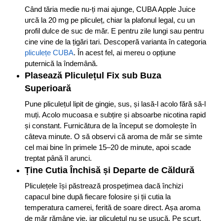
Când tăria medie nu-ți mai ajunge, CUBA Apple Juice
urcă la 20 mg pe pliculeț, chiar la plafonul legal, cu un
profil dulce de suc de măr. E pentru zile lungi sau pentru
cine vine de la țigări tari. Descoperă varianta în categoria
pliculețe CUBA
. În acest fel, ai mereu o opțiune
puternică la îndemână.
Plasează Pliculețul Fix sub Buza
Superioară
Pune pliculețul lipit de gingie, sus, și lasă-l acolo fără să-l
muți. Acolo mucoasa e subțire și absoarbe nicotina rapid
și constant. Furnicătura de la început se domolește în
câteva minute. O să observi că aroma de măr se simte
cel mai bine în primele 15–20 de minute, apoi scade
treptat până îl arunci.
Ține Cutia Închisă și Departe de Căldură
Pliculețele își păstrează prospețimea dacă închizi
capacul bine după fiecare folosire și ții cutia la
temperatura camerei, ferită de soare direct. Așa aroma
de măr rămâne vie, iar pliculețul nu se usucă. Pe scurt,