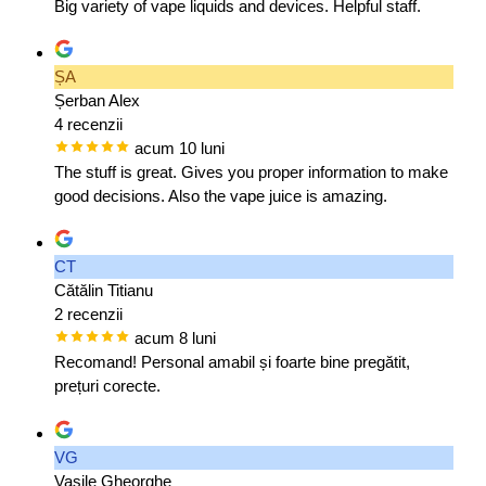
Big variety of vape liquids and devices. Helpful staff.
ȘA
Șerban Alex
4 recenzii
acum 10 luni
The stuff is great. Gives you proper information to make
good decisions. Also the vape juice is amazing.
CT
Cătălin Titianu
2 recenzii
acum 8 luni
Recomand! Personal amabil și foarte bine pregătit,
prețuri corecte.
VG
Vasile Gheorghe