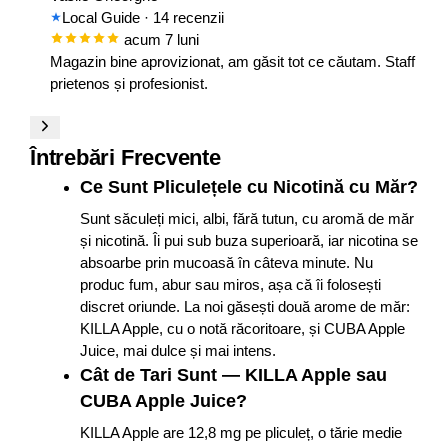
Local Guide
· 14 recenzii
acum 7 luni
Magazin bine aprovizionat, am găsit tot ce căutam. Staff
prietenos și profesionist.
Întrebări Frecvente
Ce Sunt Pliculețele cu Nicotină cu Măr?
Sunt săculeți mici, albi, fără tutun, cu aromă de măr
și nicotină. Îi pui sub buza superioară, iar nicotina se
absoarbe prin mucoasă în câteva minute. Nu
produc fum, abur sau miros, așa că îi folosești
discret oriunde. La noi găsești două arome de măr:
KILLA Apple, cu o notă răcoritoare, și CUBA Apple
Juice, mai dulce și mai intens.
Cât de Tari Sunt — KILLA Apple sau
CUBA Apple Juice?
KILLA Apple are 12,8 mg pe pliculeț, o tărie medie