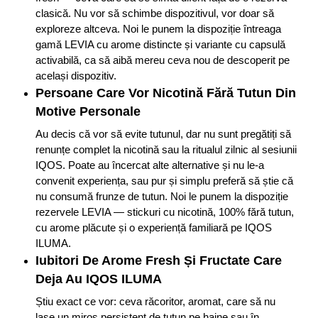
clasică. Nu vor să schimbe dispozitivul, vor doar să
exploreze altceva. Noi le punem la dispoziție întreaga
gamă LEVIA cu arome distincte și variante cu capsulă
activabilă, ca să aibă mereu ceva nou de descoperit pe
același dispozitiv.
Persoane Care Vor Nicotină Fără Tutun Din
Motive Personale
Au decis că vor să evite tutunul, dar nu sunt pregătiți să
renunțe complet la nicotină sau la ritualul zilnic al sesiunii
IQOS. Poate au încercat alte alternative și nu le-a
convenit experiența, sau pur și simplu preferă să știe că
nu consumă frunze de tutun. Noi le punem la dispoziție
rezervele LEVIA — stickuri cu nicotină, 100% fără tutun,
cu arome plăcute și o experiență familiară pe IQOS
ILUMA.
Iubitori De Arome Fresh Și Fructate Care
Deja Au IQOS ILUMA
Știu exact ce vor: ceva răcoritor, aromat, care să nu
lase un miros persistent de tutun pe haine sau în