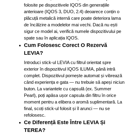
folosite pe dispozitivele IQOS din generațiile
anterioare (IQOS 3, DUO, 2.4) deoarece conțin o
plăcuță metalică internă care poate deteriora lama
de încălzire a modelelor mai vechi. Dacă nu ești
sigur ce model ai, verifică numele dispozitivului pe
spate sau în aplicația IQOS.
Cum Folosesc Corect O Rezervă
LEVIA?
Introduci stick-ul LEVIA cu filtrul orientat spre
exterior în dispozitivul IQOS ILUMA, până intră
complet. Dispozitivul pornește automat și vibrează
când experiența e gata — nu trebuie să apeși niciun
buton. La variantele cu capsulă (ex. Summer
Pearl), poți apăsa ușor capsula din filtru în orice
moment pentru a elibera o aromă suplimentară. La
final, scoți stick-ul folosit și îl arunci — nu se
refolosesc.
Ce Diferență Este Între LEVIA Și
TEREA?