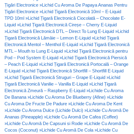
Țigări Electronice
»
Lichid Cu Aroma De Papaya Ananas Pentru
Țigări Electronice
»
Lichid Țigară Electronică 10ml – E-Liquid
TPD 10ml
»
Lichid Țigară Electronică Ciocolată – Chocolate E-
Liquid
»
Lichid Țigară Electronică Cireșe – Cherry E-Liquid
»
Lichid Țigară Electronică DTL – Direct To Lung E-Liquid
»
Lichid
Țigară Electronică Lămâie – Lemon E-Liquid
»
Lichid Țigară
Electronică Mentol – Menthol E-Liquid
»
Lichid Țigară Electronică
MTL – Mouth to Lung E-Liquid
»
Lichid Țigară Electronică pentru
Pod – Pod System E-Liquid
»
Lichid Țigară Electronică Piersică
– Peach E-Liquid
»
Lichid Țigară Electronică Portocală – Orange
E-Liquid
»
Lichid Țigară Electronică Shortfill – Shortfill E-Liquid
»
Lichid Țigară Electronică Struguri – Grape E-Liquid
»
Lichid
Țigară Electronică Vanilie – Vanilla E-Liquid
»
Lichid Țigară
Electronică Zmeură – Raspberry E-Liquid
»
Lichide Cu Aroma
De Banana
»
Lichide Cu Aroma De Blueberry (Afine)
»
Lichide
Cu Aroma De Fructe De Padure
»
Lichide Cu Aroma De Kent
»
Lichide Cu Aroma Dulce (Lichide Dulci)
»
Lichide Cu Aromă De
Ananas (Pineapple)
»
Lichide Cu Aromă De Cafea (Coffee)
»
Lichide Cu Aromă De Capsuni si Rodie
»
Lichide Cu Aromă De
Cocos (Coconut)
»
Lichide Cu Aromă De Cola
»
Lichide Cu