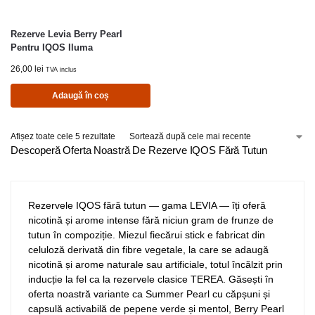
Rezerve Levia Berry Pearl
Pentru IQOS Iluma
26,00
lei
TVA inclus
Adaugă în coș
Afișez toate cele 5 rezultate
Descoperă Oferta Noastră De Rezerve IQOS Fără Tutun
Rezervele IQOS fără tutun — gama LEVIA — îți oferă
nicotină și arome intense fără niciun gram de frunze de
tutun în compoziție. Miezul fiecărui stick e fabricat din
celuloză derivată din fibre vegetale, la care se adaugă
nicotină și arome naturale sau artificiale, totul încălzit prin
inducție la fel ca la rezervele clasice TEREA. Găsești în
oferta noastră variante ca Summer Pearl cu căpșuni și
capsulă activabilă de pepene verde și mentol, Berry Pearl