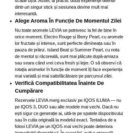
scade ușor. Astfel, ai practic două experiențe diferite
dintr-un singur stick și sesiunea devine mult mai
interesantă.
Alege Aroma În Funcție De Momentul Zilei
Nu toate aromele LEVIA se potrivesc la fel de bine în
orice moment. Electro Rouge și Berry Pearl, cu aromele
lor fructate și intense, sunt perfecte dimineața sau în
pauza de prânz. Island Beat și Summer Pearl, cu nota
de mentol și răcoreală, sunt mai plăcute după-amiaza
sau seara când vrei ceva fresh și lejer. O să observi că
rotația aromelor în funcție de moment îți face experiența
mai variată și mai satisfăcătoare pe parcursul zilei.
Verifică Compatibilitatea Înainte De
Cumpărare
Rezervele LEVIA merg exclusiv pe IQOS ILUMA — nu
pe IQOS 3, DUO sau alte modele mai vechi. Dacă nu
ești sigur ce generație ai, uită-te pe spatele dispozitivului
sau în cutia originală la modelul exact. Tentativa de a
folosi LEVIA pe un IQOS mai vechi poate deteriora
iremediabil dispozitivul. În acest fel, eviți o greșeală