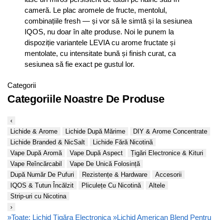
cameră. Le plac aromele de fructe, mentolul,
combinațiile fresh — și vor să le simtă și la sesiunea
IQOS, nu doar în alte produse. Noi le punem la
dispoziție variantele LEVIA cu arome fructate și
mentolate, cu intensitate bună și finish curat, ca
sesiunea să fie exact pe gustul lor.
Categorii
Categoriile Noastre De Produse
‹
Lichide & Arome
Lichide După Mărime
DIY & Arome Concentrate
Lichide Branded & NicSalt
Lichide Fără Nicotină
Vape După Aromă
Vape După Aspect
Țigări Electronice & Kituri
Vape Reîncărcabil
Vape De Unică Folosință
După Număr De Pufuri
Rezistențe & Hardware
Accesorii
IQOS & Tutun Încălzit
Pliculețe Cu Nicotină
Altele
Strip-uri cu Nicotina
›
»
Toate: Lichid Țigăra Electronica
»
Lichid American Blend Pentru