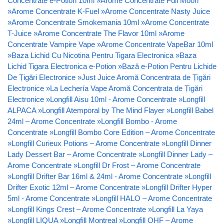
Concentrate e-Potion 10ml
»
Arome Concentrate Full Moon
»
Arome Concentrate K-Fuel
»
Arome Concentrate Nasty Juice
»
Arome Concentrate Smokemania 10ml
»
Arome Concentrate
T-Juice
»
Arome Concentrate The Flavor 10ml
»
Arome
Concentrate Vampire Vape
»
Arome Concentrate VapeBar 10ml
»
Baza Lichid Cu Nicotina Pentru Tigara Electronica
»
Baza
Lichid Tigara Electronica e-Potion
»
Bază e-Potion Pentru Lichide
De Țigări Electronice
»
Just Juice Aromă Concentrata de Țigări
Electronice
»
La Lechería Vape Aromă Concentrata de Țigări
Electronice
»
Longfill Aisu 10ml - Arome Concentrate
»
Longfill
ALPACA
»
Longfill Atemporal by The Mind Flayer
»
Longfill Babel
24ml – Arome Concentrate
»
Longfill Bombo - Arome
Concentrate
»
Longfill Bombo Core Edition – Arome Concentrate
»
Longfill Curieux Potions – Arome Concentrate
»
Longfill Dinner
Lady Dessert Bar – Arome Concentrate
»
Longfill Dinner Lady –
Arome Concentrate
»
Longfill Dr Frost – Arome Concentrate
»
Longfill Drifter Bar 16ml & 24ml - Arome Concentrate
»
Longfill
Drifter Exotic 12ml – Arome Concentrate
»
Longfill Drifter Hyper
5ml - Arome Concentrate
»
Longfill HALO – Arome Concentrate
»
Longfill Kings Crest – Arome Concentrate
»
Longfill La Yaya
»
Longfill LIQUA
»
Longfill Montreal
»
Longfill OHF – Arome