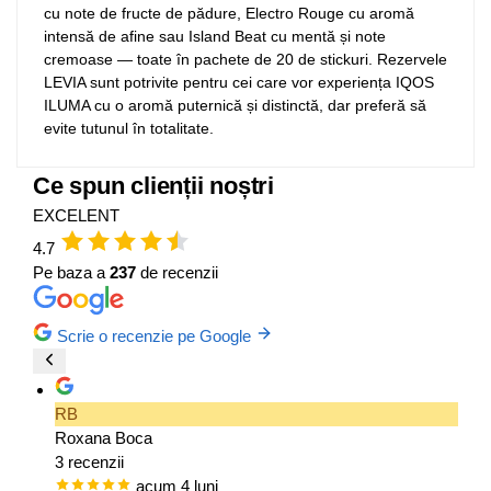
cu note de fructe de pădure, Electro Rouge cu aromă
intensă de afine sau Island Beat cu mentă și note
cremoase — toate în pachete de 20 de stickuri. Rezervele
LEVIA sunt potrivite pentru cei care vor experiența IQOS
ILUMA cu o aromă puternică și distinctă, dar preferă să
evite tutunul în totalitate.
Ce spun clienții noștri
EXCELENT
4.7
Pe baza a
237
de recenzii
Scrie o recenzie pe Google
RB
Roxana Boca
3 recenzii
acum 4 luni