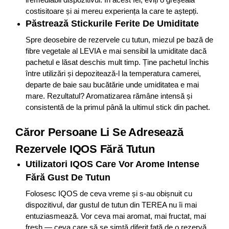
costisitoare și ai mereu experiența la care te aștepți.
Păstrează Stickurile Ferite De Umiditate
Spre deosebire de rezervele cu tutun, miezul pe bază de
fibre vegetale al LEVIA e mai sensibil la umiditate dacă
pachetul e lăsat deschis mult timp. Ține pachetul închis
între utilizări și depozitează-l la temperatura camerei,
departe de baie sau bucătărie unde umiditatea e mai
mare. Rezultatul? Aromatizarea rămâne intensă și
consistentă de la primul până la ultimul stick din pachet.
Căror Persoane Li Se Adresează
Rezervele IQOS Fără Tutun
Utilizatori IQOS Care Vor Arome Intense
Fără Gust De Tutun
Folosesc IQOS de ceva vreme și s-au obișnuit cu
dispozitivul, dar gustul de tutun din TEREA nu îi mai
entuziasmează. Vor ceva mai aromat, mai fructat, mai
fresh — ceva care să se simtă diferit față de o rezervă