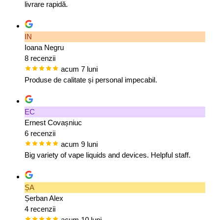
livrare rapidă.
IN
Ioana Negru
8 recenzii
acum 7 luni
Produse de calitate și personal impecabil.
EC
Ernest Covașniuc
6 recenzii
acum 9 luni
Big variety of vape liquids and devices. Helpful staff.
ȘA
Șerban Alex
4 recenzii
acum 10 luni