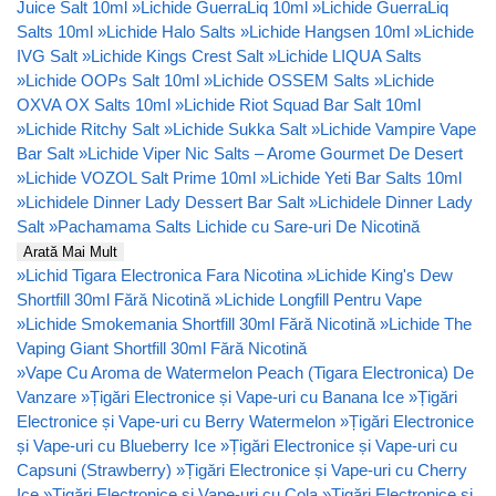
Juice Salt 10ml
»
Lichide GuerraLiq 10ml
»
Lichide GuerraLiq
Salts 10ml
»
Lichide Halo Salts
»
Lichide Hangsen 10ml
»
Lichide
IVG Salt
»
Lichide Kings Crest Salt
»
Lichide LIQUA Salts
»
Lichide OOPs Salt 10ml
»
Lichide OSSEM Salts
»
Lichide
OXVA OX Salts 10ml
»
Lichide Riot Squad Bar Salt 10ml
»
Lichide Ritchy Salt
»
Lichide Sukka Salt
»
Lichide Vampire Vape
Bar Salt
»
Lichide Viper Nic Salts – Arome Gourmet De Desert
»
Lichide VOZOL Salt Prime 10ml
»
Lichide Yeti Bar Salts 10ml
»
Lichidele Dinner Lady Dessert Bar Salt
»
Lichidele Dinner Lady
Salt
»
Pachamama Salts Lichide cu Sare-uri De Nicotină
Arată Mai Mult
»
Lichid Tigara Electronica Fara Nicotina
»
Lichide King's Dew
Shortfill 30ml Fără Nicotină
»
Lichide Longfill Pentru Vape
»
Lichide Smokemania Shortfill 30ml Fără Nicotină
»
Lichide The
Vaping Giant Shortfill 30ml Fără Nicotină
»
Vape Cu Aroma de Watermelon Peach (Tigara Electronica) De
Vanzare
»
Țigări Electronice și Vape-uri cu Banana Ice
»
Țigări
Electronice și Vape-uri cu Berry Watermelon
»
Țigări Electronice
și Vape-uri cu Blueberry Ice
»
Țigări Electronice și Vape-uri cu
Capsuni (Strawberry)
»
Țigări Electronice și Vape-uri cu Cherry
Ice
»
Țigări Electronice și Vape-uri cu Cola
»
Țigări Electronice și