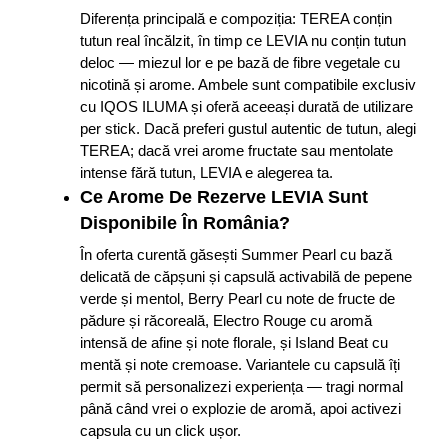
Diferența principală e compoziția: TEREA conțin
tutun real încălzit, în timp ce LEVIA nu conțin tutun
deloc — miezul lor e pe bază de fibre vegetale cu
nicotină și arome. Ambele sunt compatibile exclusiv
cu IQOS ILUMA și oferă aceeași durată de utilizare
per stick. Dacă preferi gustul autentic de tutun, alegi
TEREA; dacă vrei arome fructate sau mentolate
intense fără tutun, LEVIA e alegerea ta.
Ce Arome De Rezerve LEVIA Sunt
Disponibile În România?
În oferta curentă găsești Summer Pearl cu bază
delicată de căpșuni și capsulă activabilă de pepene
verde și mentol, Berry Pearl cu note de fructe de
pădure și răcoreală, Electro Rouge cu aromă
intensă de afine și note florale, și Island Beat cu
mentă și note cremoase. Variantele cu capsulă îți
permit să personalizezi experiența — tragi normal
până când vrei o explozie de aromă, apoi activezi
capsula cu un click ușor.