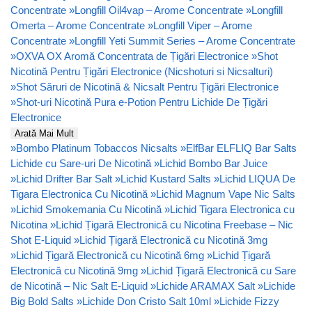
Concentrate
»
Longfill Oil4vap – Arome Concentrate
»
Longfill
Omerta – Arome Concentrate
»
Longfill Viper – Arome
Concentrate
»
Longfill Yeti Summit Series – Arome Concentrate
»
OXVA OX Aromă Concentrata de Țigări Electronice
»
Shot
Nicotină Pentru Țigări Electronice (Nicshoturi si Nicsalturi)
»
Shot Săruri de Nicotină & Nicsalt Pentru Țigări Electronice
»
Shot-uri Nicotină Pura e-Potion Pentru Lichide De Țigări
Electronice
Arată Mai Mult
»
Bombo Platinum Tobaccos Nicsalts
»
ElfBar ELFLIQ Bar Salts
Lichide cu Sare-uri De Nicotină
»
Lichid Bombo Bar Juice
»
Lichid Drifter Bar Salt
»
Lichid Kustard Salts
»
Lichid LIQUA De
Tigara Electronica Cu Nicotină
»
Lichid Magnum Vape Nic Salts
»
Lichid Smokemania Cu Nicotină
»
Lichid Tigara Electronica cu
Nicotina
»
Lichid Țigară Electronică cu Nicotina Freebase – Nic
Shot E-Liquid
»
Lichid Țigară Electronică cu Nicotină 3mg
»
Lichid Țigară Electronică cu Nicotină 6mg
»
Lichid Țigară
Electronică cu Nicotină 9mg
»
Lichid Țigară Electronică cu Sare
de Nicotină – Nic Salt E-Liquid
»
Lichide ARAMAX Salt
»
Lichide
Big Bold Salts
»
Lichide Don Cristo Salt 10ml
»
Lichide Fizzy