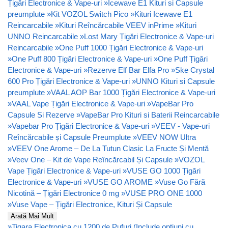
Țigări Electronice & Vape-uri
»
Icewave E1 Kituri si Capsule
preumplute
»
Kit VOZOL Switch Pico
»
Kituri Icewave E1
Reincarcabile
»
Kituri Reîncărcabile VEEV inPrime
»
Kituri
UNNO Reincarcabile
»
Lost Mary Țigări Electronice & Vape-uri
Reincarcabile
»
One Puff 1000 Țigări Electronice & Vape-uri
»
One Puff 800 Țigări Electronice & Vape-uri
»
One Puff Țigări
Electronice & Vape-uri
»
Rezerve Elf Bar Elfa Pro
»
Ske Crystal
600 Pro Țigări Electronice & Vape-uri
»
UNNO Kituri si Capsule
preumplute
»
VAAL AOP Bar 1000 Țigări Electronice & Vape-uri
»
VAAL Vape Țigări Electronice & Vape-uri
»
VapeBar Pro
Capsule Si Rezerve
»
VapeBar Pro Kituri si Baterii Reincarcabile
»
Vapebar Pro Țigări Electronice & Vape-uri
»
VEEV - Vape-uri
Reîncărcabile și Capsule Preumplute
»
VEEV NOW Ultra
»
VEEV One Arome – De La Tutun Clasic La Fructe Și Mentă
»
Veev One – Kit de Vape Reîncărcabil Și Capsule
»
VOZOL
Vape Țigări Electronice & Vape-uri
»
VUSE GO 1000 Țigări
Electronice & Vape-uri
»
VUSE GO AROME
»
Vuse Go Fără
Nicotină – Țigări Electronice 0 mg
»
VUSE PRO ONE 1000
»
Vuse Vape – Țigări Electronice, Kituri Și Capsule
Arată Mai Mult
»
Tigara Electronica cu 1200 de Pufuri (Include opțiuni cu