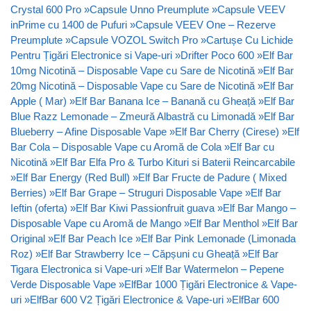
Crystal 600 Pro
»
Capsule Unno Preumplute
»
Capsule VEEV
inPrime cu 1400 de Pufuri
»
Capsule VEEV One – Rezerve
Preumplute
»
Capsule VOZOL Switch Pro
»
Cartușe Cu Lichide
Pentru Țigări Electronice si Vape-uri
»
Drifter Poco 600
»
Elf Bar
10mg Nicotină – Disposable Vape cu Sare de Nicotină
»
Elf Bar
20mg Nicotină – Disposable Vape cu Sare de Nicotină
»
Elf Bar
Apple ( Mar)
»
Elf Bar Banana Ice – Banană cu Gheață
»
Elf Bar
Blue Razz Lemonade – Zmeură Albastră cu Limonadă
»
Elf Bar
Blueberry – Afine Disposable Vape
»
Elf Bar Cherry (Cirese)
»
Elf
Bar Cola – Disposable Vape cu Aromă de Cola
»
Elf Bar cu
Nicotină
»
Elf Bar Elfa Pro & Turbo Kituri si Baterii Reincarcabile
»
Elf Bar Energy (Red Bull)
»
Elf Bar Fructe de Padure ( Mixed
Berries)
»
Elf Bar Grape – Struguri Disposable Vape
»
Elf Bar
Ieftin (oferta)
»
Elf Bar Kiwi Passionfruit guava
»
Elf Bar Mango –
Disposable Vape cu Aromă de Mango
»
Elf Bar Menthol
»
Elf Bar
Original
»
Elf Bar Peach Ice
»
Elf Bar Pink Lemonade (Limonada
Roz)
»
Elf Bar Strawberry Ice – Căpșuni cu Gheață
»
Elf Bar
Tigara Electronica si Vape-uri
»
Elf Bar Watermelon – Pepene
Verde Disposable Vape
»
ElfBar 1000 Țigări Electronice & Vape-
uri
»
ElfBar 600 V2 Țigări Electronice & Vape-uri
»
ElfBar 600