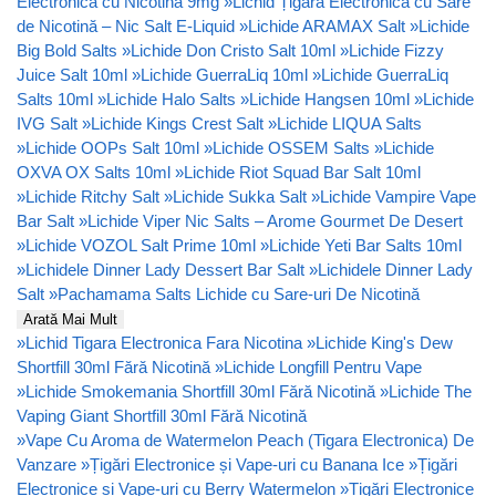
Electronică cu Nicotină 9mg
»
Lichid Țigară Electronică cu Sare
de Nicotină – Nic Salt E-Liquid
»
Lichide ARAMAX Salt
»
Lichide
Big Bold Salts
»
Lichide Don Cristo Salt 10ml
»
Lichide Fizzy
Juice Salt 10ml
»
Lichide GuerraLiq 10ml
»
Lichide GuerraLiq
Salts 10ml
»
Lichide Halo Salts
»
Lichide Hangsen 10ml
»
Lichide
IVG Salt
»
Lichide Kings Crest Salt
»
Lichide LIQUA Salts
»
Lichide OOPs Salt 10ml
»
Lichide OSSEM Salts
»
Lichide
OXVA OX Salts 10ml
»
Lichide Riot Squad Bar Salt 10ml
»
Lichide Ritchy Salt
»
Lichide Sukka Salt
»
Lichide Vampire Vape
Bar Salt
»
Lichide Viper Nic Salts – Arome Gourmet De Desert
»
Lichide VOZOL Salt Prime 10ml
»
Lichide Yeti Bar Salts 10ml
»
Lichidele Dinner Lady Dessert Bar Salt
»
Lichidele Dinner Lady
Salt
»
Pachamama Salts Lichide cu Sare-uri De Nicotină
Arată Mai Mult
»
Lichid Tigara Electronica Fara Nicotina
»
Lichide King's Dew
Shortfill 30ml Fără Nicotină
»
Lichide Longfill Pentru Vape
»
Lichide Smokemania Shortfill 30ml Fără Nicotină
»
Lichide The
Vaping Giant Shortfill 30ml Fără Nicotină
»
Vape Cu Aroma de Watermelon Peach (Tigara Electronica) De
Vanzare
»
Țigări Electronice și Vape-uri cu Banana Ice
»
Țigări
Electronice și Vape-uri cu Berry Watermelon
»
Țigări Electronice