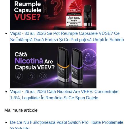
Vapat · 30 iul. 2026
Se Pot Reumple Capsulele VUSE? Ce
Se Întâmplă Dacă Forțezi Și Ce Pod poți să Umpli În Schimb
Vapat · 26 iul. 2026
Câtă Nicotină Are VEEV: Concentrație
1,8%, Legalitate În România Și Ce Spun Datele
Mai multe articole
De Ce Nu Funcționează Vozol Switch Pro: Toate Problemele
Și Soluțiile