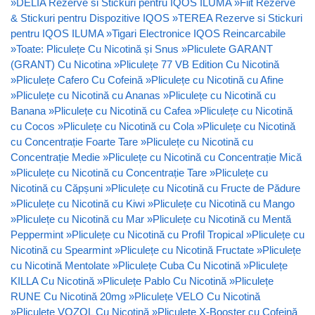
»
DELIA Rezerve si Stickuri pentru IQOS ILUMA
»
Fiit Rezerve
& Stickuri pentru Dispozitive IQOS
»
TEREA Rezerve si Stickuri
pentru IQOS ILUMA
»
Tigari Electronice IQOS Reincarcabile
»
Toate: Pliculețe Cu Nicotină și Snus
»
Pliculete GARANT
(GRANT) Cu Nicotina
»
Pliculețe 77 VB Edition Cu Nicotină
»
Pliculețe Cafero Cu Cofeină
»
Pliculețe cu Nicotină cu Afine
»
Pliculețe cu Nicotină cu Ananas
»
Pliculețe cu Nicotină cu
Banana
»
Pliculețe cu Nicotină cu Cafea
»
Pliculețe cu Nicotină
cu Cocos
»
Pliculețe cu Nicotină cu Cola
»
Pliculețe cu Nicotină
cu Concentrație Foarte Tare
»
Pliculețe cu Nicotină cu
Concentrație Medie
»
Pliculețe cu Nicotină cu Concentrație Mică
»
Pliculețe cu Nicotină cu Concentrație Tare
»
Pliculețe cu
Nicotină cu Căpșuni
»
Pliculețe cu Nicotină cu Fructe de Pădure
»
Pliculețe cu Nicotină cu Kiwi
»
Pliculețe cu Nicotină cu Mango
»
Pliculețe cu Nicotină cu Mar
»
Pliculețe cu Nicotină cu Mentă
Peppermint
»
Pliculețe cu Nicotină cu Profil Tropical
»
Pliculețe cu
Nicotină cu Spearmint
»
Pliculețe cu Nicotină Fructate
»
Pliculețe
cu Nicotină Mentolate
»
Pliculețe Cuba Cu Nicotină
»
Pliculețe
KILLA Cu Nicotină
»
Pliculețe Pablo Cu Nicotină
»
Pliculețe
RUNE Cu Nicotină 20mg
»
Pliculețe VELO Cu Nicotină
»
Pliculețe VOZOL Cu Nicotină
»
Pliculețe X-Booster cu Cofeină