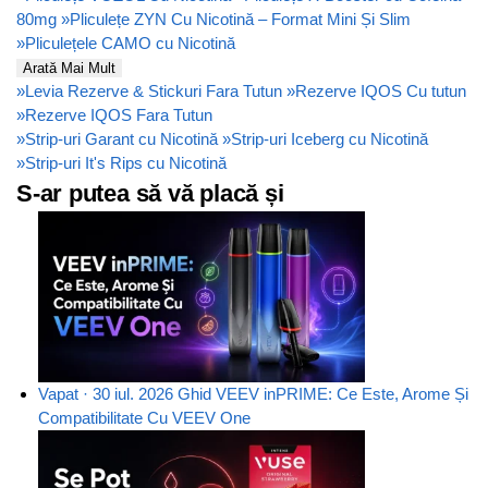
80mg
»
Pliculețe ZYN Cu Nicotină – Format Mini Și Slim
»
Pliculețele CAMO cu Nicotină
Arată Mai Mult
»
Levia Rezerve & Stickuri Fara Tutun
»
Rezerve IQOS Cu tutun
»
Rezerve IQOS Fara Tutun
»
Strip-uri Garant cu Nicotină
»
Strip-uri Iceberg cu Nicotină
»
Strip-uri It's Rips cu Nicotină
S-ar putea să vă placă și
Vapat · 30 iul. 2026
Ghid VEEV inPRIME: Ce Este, Arome Și
Compatibilitate Cu VEEV One