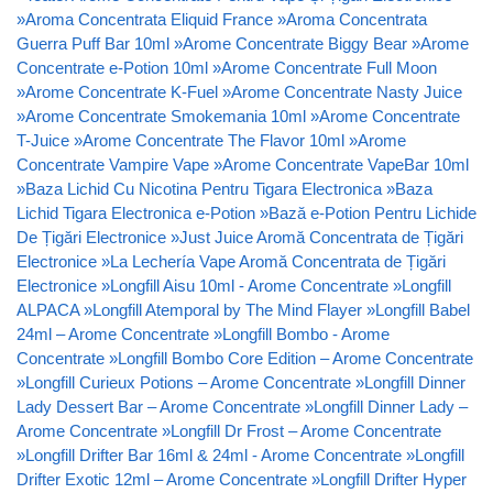
»
Aroma Concentrata Eliquid France
»
Aroma Concentrata
Guerra Puff Bar 10ml
»
Arome Concentrate Biggy Bear
»
Arome
Concentrate e-Potion 10ml
»
Arome Concentrate Full Moon
»
Arome Concentrate K-Fuel
»
Arome Concentrate Nasty Juice
»
Arome Concentrate Smokemania 10ml
»
Arome Concentrate
T-Juice
»
Arome Concentrate The Flavor 10ml
»
Arome
Concentrate Vampire Vape
»
Arome Concentrate VapeBar 10ml
»
Baza Lichid Cu Nicotina Pentru Tigara Electronica
»
Baza
Lichid Tigara Electronica e-Potion
»
Bază e-Potion Pentru Lichide
De Țigări Electronice
»
Just Juice Aromă Concentrata de Țigări
Electronice
»
La Lechería Vape Aromă Concentrata de Țigări
Electronice
»
Longfill Aisu 10ml - Arome Concentrate
»
Longfill
ALPACA
»
Longfill Atemporal by The Mind Flayer
»
Longfill Babel
24ml – Arome Concentrate
»
Longfill Bombo - Arome
Concentrate
»
Longfill Bombo Core Edition – Arome Concentrate
»
Longfill Curieux Potions – Arome Concentrate
»
Longfill Dinner
Lady Dessert Bar – Arome Concentrate
»
Longfill Dinner Lady –
Arome Concentrate
»
Longfill Dr Frost – Arome Concentrate
»
Longfill Drifter Bar 16ml & 24ml - Arome Concentrate
»
Longfill
Drifter Exotic 12ml – Arome Concentrate
»
Longfill Drifter Hyper