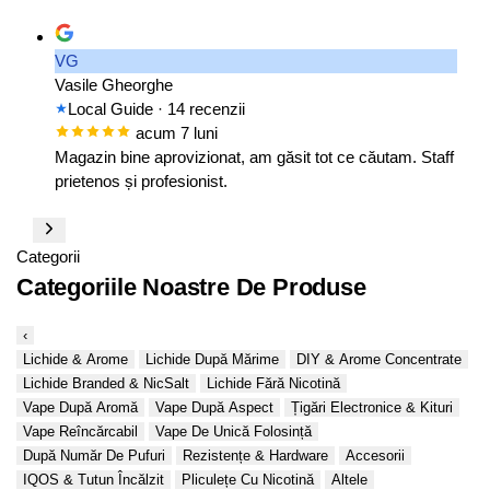
VG
Vasile Gheorghe
Local Guide
· 14 recenzii
acum 7 luni
Magazin bine aprovizionat, am găsit tot ce căutam. Staff
prietenos și profesionist.
Categorii
Categoriile Noastre De Produse
‹
Lichide & Arome
Lichide După Mărime
DIY & Arome Concentrate
Lichide Branded & NicSalt
Lichide Fără Nicotină
Vape După Aromă
Vape După Aspect
Țigări Electronice & Kituri
Vape Reîncărcabil
Vape De Unică Folosință
După Număr De Pufuri
Rezistențe & Hardware
Accesorii
IQOS & Tutun Încălzit
Pliculețe Cu Nicotină
Altele