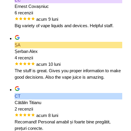
Ernest Covașniuc
6 recenzii
acum 9 luni
Big variety of vape liquids and devices. Helpful staff.
ȘA
Șerban Alex
4 recenzii
acum 10 luni
The stuff is great. Gives you proper information to make
good decisions. Also the vape juice is amazing.
CT
Cătălin Titianu
2 recenzii
acum 8 luni
Recomand! Personal amabil și foarte bine pregătit,
prețuri corecte.