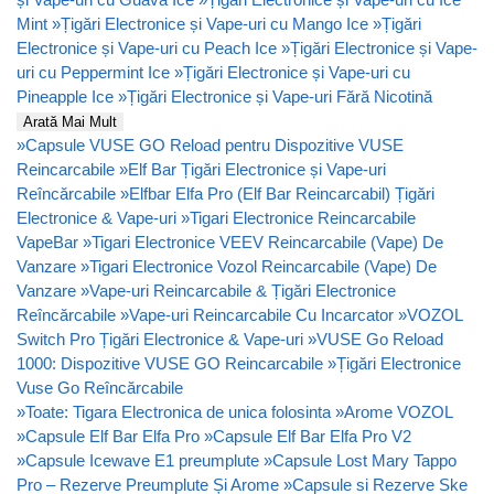
Mint
»
Țigări Electronice și Vape-uri cu Mango Ice
»
Țigări
Electronice și Vape-uri cu Peach Ice
»
Țigări Electronice și Vape-
uri cu Peppermint Ice
»
Țigări Electronice și Vape-uri cu
Pineapple Ice
»
Țigări Electronice și Vape-uri Fără Nicotină
Arată Mai Mult
»
Capsule VUSE GO Reload pentru Dispozitive VUSE
Reincarcabile
»
Elf Bar Țigări Electronice și Vape-uri
Reîncărcabile
»
Elfbar Elfa Pro (Elf Bar Reincarcabil) Țigări
Electronice & Vape-uri
»
Tigari Electronice Reincarcabile
VapeBar
»
Tigari Electronice VEEV Reincarcabile (Vape) De
Vanzare
»
Tigari Electronice Vozol Reincarcabile (Vape) De
Vanzare
»
Vape-uri Reincarcabile & Țigări Electronice
Reîncărcabile
»
Vape-uri Reincarcabile Cu Incarcator
»
VOZOL
Switch Pro Țigări Electronice & Vape-uri
»
VUSE Go Reload
1000: Dispozitive VUSE GO Reincarcabile
»
Țigări Electronice
Vuse Go Reîncărcabile
»
Toate: Tigara Electronica de unica folosinta
»
Arome VOZOL
»
Capsule Elf Bar Elfa Pro
»
Capsule Elf Bar Elfa Pro V2
»
Capsule Icewave E1 preumplute
»
Capsule Lost Mary Tappo
Pro – Rezerve Preumplute Și Arome
»
Capsule si Rezerve Ske