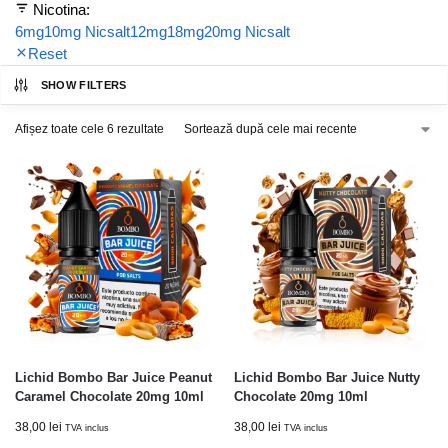
Nicotina:
6mg
10mg Nicsalt
12mg
18mg
20mg Nicsalt
Reset
SHOW FILTERS
Afișez toate cele 6 rezultate
Lichid Bombo Bar Juice Peanut
Lichid Bombo Bar Juice Nutty
Caramel Chocolate 20mg 10ml
Chocolate 20mg 10ml
38,00
lei
38,00
lei
TVA inclus
TVA inclus