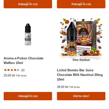
Adaugă în coș
Adaugă în coș
Aroma e-Potion Chocolate
Stoc Epuizat
Waffers 10ml
Lichid Bombo Bar Juice
(2)
Chocolate Milk Hazelnut 20mg
25,00
lei
TVA inclus
10ml
38,00
lei
TVA inclus
Adaugă în coș
Alerta stoc!