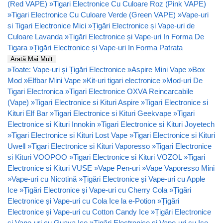
(Red VAPE)
»
Tigari Electronice Cu Culoare Roz (Pink VAPE)
»
Tigari Electronice Cu Culoare Verde (Green VAPE)
»
Vape-uri
si Tigari Electronice Mici
»
Țigări Electronice și Vape-uri de
Culoare Lavanda
»
Țigări Electronice și Vape-uri In Forma De
Tigara
»
Țigări Electronice și Vape-uri In Forma Patrata
Arată Mai Mult
»
Toate: Vape-uri și Țigări Electronice
»
Aspire Mini Vape
»
Box
Mod
»
Elfbar Mini Vape
»
Kit-uri tigari electronice
»
Mod-uri De
Tigari Electronica
»
Tigari Electronice OXVA Reincarcabile
(Vape)
»
Tigari Electronice si Kituri Aspire
»
Tigari Electronice si
Kituri Elf Bar
»
Tigari Electronice si Kituri Geekvape
»
Tigari
Electronice si Kituri Innokin
»
Tigari Electronice si Kituri Joyetech
»
Tigari Electronice si Kituri Lost Vape
»
Tigari Electronice si Kituri
Uwell
»
Tigari Electronice si Kituri Vaporesso
»
Tigari Electronice
si Kituri VOOPOO
»
Tigari Electronice si Kituri VOZOL
»
Tigari
Electronice si Kituri VUSE
»
Vape Pen-uri
»
Vape Vaporesso Mini
»
Vape-uri cu Nicotină
»
Țigări Electronice și Vape-uri cu Apple
Ice
»
Țigări Electronice și Vape-uri cu Cherry Cola
»
Țigări
Electronice și Vape-uri cu Cola Ice la e-Potion
»
Țigări
Electronice și Vape-uri cu Cotton Candy Ice
»
Țigări Electronice
și Vape-uri cu Guava Ice
»
Țigări Electronice și Vape-uri cu Ice