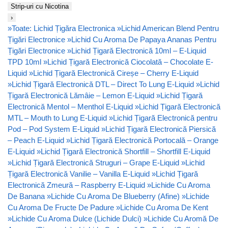
Strip-uri cu Nicotina
›
»
Toate: Lichid Țigăra Electronica
»
Lichid American Blend Pentru
Țigări Electronice
»
Lichid Cu Aroma De Papaya Ananas Pentru
Țigări Electronice
»
Lichid Țigară Electronică 10ml – E-Liquid
TPD 10ml
»
Lichid Țigară Electronică Ciocolată – Chocolate E-
Liquid
»
Lichid Țigară Electronică Cireșe – Cherry E-Liquid
»
Lichid Țigară Electronică DTL – Direct To Lung E-Liquid
»
Lichid
Țigară Electronică Lămâie – Lemon E-Liquid
»
Lichid Țigară
Electronică Mentol – Menthol E-Liquid
»
Lichid Țigară Electronică
MTL – Mouth to Lung E-Liquid
»
Lichid Țigară Electronică pentru
Pod – Pod System E-Liquid
»
Lichid Țigară Electronică Piersică
– Peach E-Liquid
»
Lichid Țigară Electronică Portocală – Orange
E-Liquid
»
Lichid Țigară Electronică Shortfill – Shortfill E-Liquid
»
Lichid Țigară Electronică Struguri – Grape E-Liquid
»
Lichid
Țigară Electronică Vanilie – Vanilla E-Liquid
»
Lichid Țigară
Electronică Zmeură – Raspberry E-Liquid
»
Lichide Cu Aroma
De Banana
»
Lichide Cu Aroma De Blueberry (Afine)
»
Lichide
Cu Aroma De Fructe De Padure
»
Lichide Cu Aroma De Kent
»
Lichide Cu Aroma Dulce (Lichide Dulci)
»
Lichide Cu Aromă De