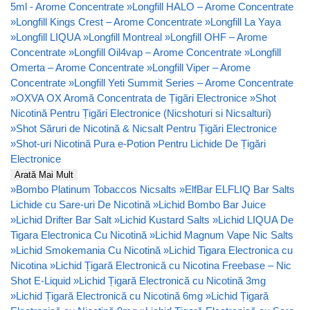
5ml - Arome Concentrate
»
Longfill HALO – Arome Concentrate
»
Longfill Kings Crest – Arome Concentrate
»
Longfill La Yaya
»
Longfill LIQUA
»
Longfill Montreal
»
Longfill OHF – Arome
Concentrate
»
Longfill Oil4vap – Arome Concentrate
»
Longfill
Omerta – Arome Concentrate
»
Longfill Viper – Arome
Concentrate
»
Longfill Yeti Summit Series – Arome Concentrate
»
OXVA OX Aromă Concentrata de Țigări Electronice
»
Shot
Nicotină Pentru Țigări Electronice (Nicshoturi si Nicsalturi)
»
Shot Săruri de Nicotină & Nicsalt Pentru Țigări Electronice
»
Shot-uri Nicotină Pura e-Potion Pentru Lichide De Țigări
Electronice
Arată Mai Mult
»
Bombo Platinum Tobaccos Nicsalts
»
ElfBar ELFLIQ Bar Salts
Lichide cu Sare-uri De Nicotină
»
Lichid Bombo Bar Juice
»
Lichid Drifter Bar Salt
»
Lichid Kustard Salts
»
Lichid LIQUA De
Tigara Electronica Cu Nicotină
»
Lichid Magnum Vape Nic Salts
»
Lichid Smokemania Cu Nicotină
»
Lichid Tigara Electronica cu
Nicotina
»
Lichid Țigară Electronică cu Nicotina Freebase – Nic
Shot E-Liquid
»
Lichid Țigară Electronică cu Nicotină 3mg
»
Lichid Țigară Electronică cu Nicotină 6mg
»
Lichid Țigară