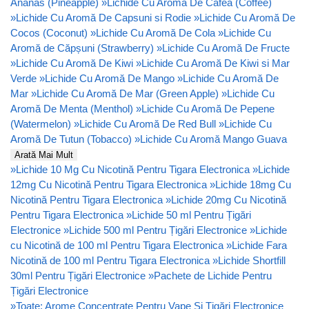
Ananas (Pineapple)
»
Lichide Cu Aromă De Cafea (Coffee)
»
Lichide Cu Aromă De Capsuni si Rodie
»
Lichide Cu Aromă De
Cocos (Coconut)
»
Lichide Cu Aromă De Cola
»
Lichide Cu
Aromă de Căpșuni (Strawberry)
»
Lichide Cu Aromă De Fructe
»
Lichide Cu Aromă De Kiwi
»
Lichide Cu Aromă De Kiwi si Mar
Verde
»
Lichide Cu Aromă De Mango
»
Lichide Cu Aromă De
Mar
»
Lichide Cu Aromă De Mar (Green Apple)
»
Lichide Cu
Aromă De Menta (Menthol)
»
Lichide Cu Aromă De Pepene
(Watermelon)
»
Lichide Cu Aromă De Red Bull
»
Lichide Cu
Aromă De Tutun (Tobacco)
»
Lichide Cu Aromă Mango Guava
Arată Mai Mult
»
Lichide 10 Mg Cu Nicotină Pentru Tigara Electronica
»
Lichide
12mg Cu Nicotină Pentru Tigara Electronica
»
Lichide 18mg Cu
Nicotină Pentru Tigara Electronica
»
Lichide 20mg Cu Nicotină
Pentru Tigara Electronica
»
Lichide 50 ml Pentru Țigări
Electronice
»
Lichide 500 ml Pentru Țigări Electronice
»
Lichide
cu Nicotină de 100 ml Pentru Tigara Electronica
»
Lichide Fara
Nicotină de 100 ml Pentru Tigara Electronica
»
Lichide Shortfill
30ml Pentru Țigări Electronice
»
Pachete de Lichide Pentru
Țigări Electronice
»
Toate: Arome Concentrate Pentru Vape Și Țigări Electronice