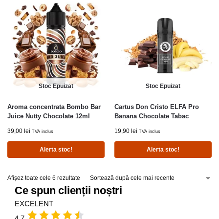
Stoc Epuizat
Stoc Epuizat
Aroma concentrata Bombo Bar
Cartus Don Cristo ELFA Pro
Juice Nutty Chocolate 12ml
Banana Chocolate Tabac
39,00
lei
19,90
lei
TVA inclus
TVA inclus
Alerta stoc!
Alerta stoc!
Afișez toate cele 6 rezultate
Ce spun clienții noștri
EXCELENT
4.7