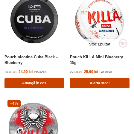
Stoc Epuizat
Pouch nicotina Cuba Black –
Pouch KILLA Mini Blueberry
Blueberry
15g
24,90
lei
25,90
lei
26,00
lei
27,00
lei
TVA inclus
TVA inclus
Adaugă în coș
Alerta stoc!
-4%
−4%