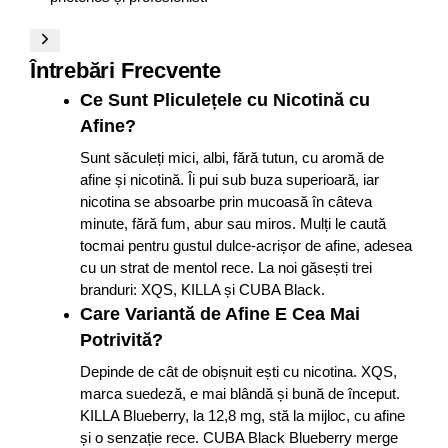
Întrebări Frecvente
Ce Sunt Pliculețele cu Nicotină cu
Afine?
Sunt săculeți mici, albi, fără tutun, cu aromă de
afine și nicotină. Îi pui sub buza superioară, iar
nicotina se absoarbe prin mucoasă în câteva
minute, fără fum, abur sau miros. Mulți le caută
tocmai pentru gustul dulce-acrișor de afine, adesea
cu un strat de mentol rece. La noi găsești trei
branduri: XQS, KILLA și CUBA Black.
Care Variantă de Afine E Cea Mai
Potrivită?
Depinde de cât de obișnuit ești cu nicotina. XQS,
marca suedeză, e mai blândă și bună de început.
KILLA Blueberry, la 12,8 mg, stă la mijloc, cu afine
și o senzație rece. CUBA Black Blueberry merge