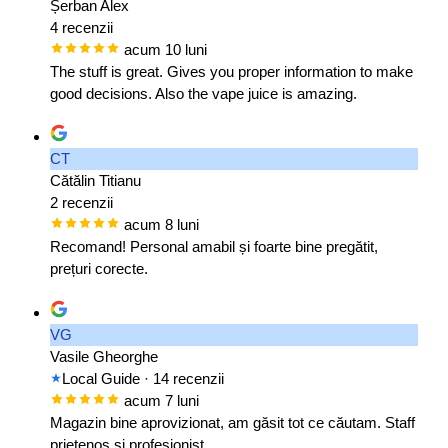
Șerban Alex
4 recenzii
acum 10 luni
The stuff is great. Gives you proper information to make
good decisions. Also the vape juice is amazing.
CT
Cătălin Titianu
2 recenzii
acum 8 luni
Recomand! Personal amabil și foarte bine pregătit,
prețuri corecte.
VG
Vasile Gheorghe
Local Guide
· 14 recenzii
acum 7 luni
Magazin bine aprovizionat, am găsit tot ce căutam. Staff
prietenos și profesionist.