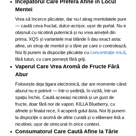
Începătorul Care Preferă Afine în Locul
Mentei
Vrea să încerce pliculețe, dar nu-l atrag mentolatele pure
— caută ceva fructat, dulce-acrișor, ușor de purtat. Nu e
obișnuit cu nicotină puternică și nu vrea amețeli din
prima. XQS și variantele mai blânde îi dau exact asta:
afine, un strop de mentol și o tărie pe care o controlează.
Noi îți punem la dispoziție pliculețe cu
concentrație mică
,
fără tutun, cu care pornești fără griji.
Vaperul Care Vrea Aromă de Fructe Fără
Abur
Folosește deja țigara electronică, dar are momente când
aburul nu e potrivit — într-o ședință, în vizită, într-un
spațiu închis. Caută aceeași nicotină și un gust de
fructe, doar fără nor de vapori. KILLA Blueberry, cu
afinele și finalul rece, îi acoperă golul ăsta. Noi îți punem
la dispoziție o aromă de afine curată și o eliberare lină a
nicotinei, ușor de strecurat în orice context.
Consumatorul Care Caută Afine la Tărie