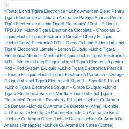
›
»
Toate: Lichid Țigăra Electronica
»
Lichid American Blend Pentru
Țigări Electronice
»
Lichid Cu Aroma De Papaya Ananas Pentru
Țigări Electronice
»
Lichid Țigară Electronică 10ml – E-Liquid
TPD 10ml
»
Lichid Țigară Electronică Ciocolată – Chocolate E-
Liquid
»
Lichid Țigară Electronică Cireșe – Cherry E-Liquid
»
Lichid Țigară Electronică DTL – Direct To Lung E-Liquid
»
Lichid
Țigară Electronică Lămâie – Lemon E-Liquid
»
Lichid Țigară
Electronică Mentol – Menthol E-Liquid
»
Lichid Țigară Electronică
MTL – Mouth to Lung E-Liquid
»
Lichid Țigară Electronică pentru
Pod – Pod System E-Liquid
»
Lichid Țigară Electronică Piersică
– Peach E-Liquid
»
Lichid Țigară Electronică Portocală – Orange
E-Liquid
»
Lichid Țigară Electronică Shortfill – Shortfill E-Liquid
»
Lichid Țigară Electronică Struguri – Grape E-Liquid
»
Lichid
Țigară Electronică Vanilie – Vanilla E-Liquid
»
Lichid Țigară
Electronică Zmeură – Raspberry E-Liquid
»
Lichide Cu Aroma
De Banana
»
Lichide Cu Aroma De Blueberry (Afine)
»
Lichide
Cu Aroma De Fructe De Padure
»
Lichide Cu Aroma De Kent
»
Lichide Cu Aroma Dulce (Lichide Dulci)
»
Lichide Cu Aromă De
Ananas (Pineapple)
»
Lichide Cu Aromă De Cafea (Coffee)