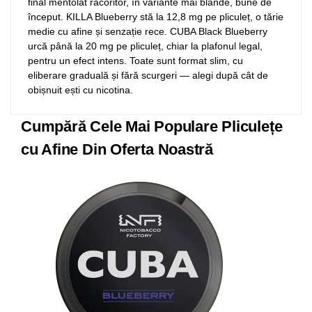
final mentolat răcoritor, în variante mai blânde, bune de
început. KILLA Blueberry stă la 12,8 mg pe pliculeț, o tărie
medie cu afine și senzație rece. CUBA Black Blueberry
urcă până la 20 mg pe pliculeț, chiar la plafonul legal,
pentru un efect intens. Toate sunt format slim, cu
eliberare graduală și fără scurgeri — alegi după cât de
obișnuit ești cu nicotina.
Cumpără Cele Mai Populare Pliculețe
cu Afine Din Oferta Noastră