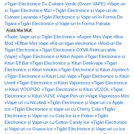
»
Tigari Electronice Cu Culoare Verde (Green VAPE)
»
Vape-uri
si Tigari Electronice Mici
»
Țigări Electronice și Vape-uri de
Culoare Lavanda
»
Țigări Electronice și Vape-uri In Forma De
Tigara
»
Țigări Electronice și Vape-uri In Forma Patrata
Arată Mai Mult
»
Toate: Vape-uri și Țigări Electronice
»
Aspire Mini Vape
»
Box
Mod
»
Elfbar Mini Vape
»
Kit-uri tigari electronice
»
Mod-uri De
Tigari Electronica
»
Tigari Electronice OXVA Reincarcabile
(Vape)
»
Tigari Electronice si Kituri Aspire
»
Tigari Electronice si
Kituri Elf Bar
»
Tigari Electronice si Kituri Geekvape
»
Tigari
Electronice si Kituri Innokin
»
Tigari Electronice si Kituri Joyetech
»
Tigari Electronice si Kituri Lost Vape
»
Tigari Electronice si Kituri
Uwell
»
Tigari Electronice si Kituri Vaporesso
»
Tigari Electronice
si Kituri VOOPOO
»
Tigari Electronice si Kituri VOZOL
»
Tigari
Electronice si Kituri VUSE
»
Vape Pen-uri
»
Vape Vaporesso Mini
»
Vape-uri cu Nicotină
»
Țigări Electronice și Vape-uri cu Apple
Ice
»
Țigări Electronice și Vape-uri cu Cherry Cola
»
Țigări
Electronice și Vape-uri cu Cola Ice la e-Potion
»
Țigări
Electronice și Vape-uri cu Cotton Candy Ice
»
Țigări Electronice
și Vape-uri cu Guava Ice
»
Țigări Electronice și Vape-uri cu Ice