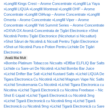
»
Longfill Kings Crest – Arome Concentrate
»
Longfill La Yaya
»
Longfill LIQUA
»
Longfill Montreal
»
Longfill OHF – Arome
Concentrate
»
Longfill Oil4vap – Arome Concentrate
»
Longfill
Omerta – Arome Concentrate
»
Longfill Viper – Arome
Concentrate
»
Longfill Yeti Summit Series – Arome Concentrate
»
OXVA OX Aromă Concentrata de Țigări Electronice
»
Shot
Nicotină Pentru Țigări Electronice (Nicshoturi si Nicsalturi)
»
Shot Săruri de Nicotină & Nicsalt Pentru Țigări Electronice
»
Shot-uri Nicotină Pura e-Potion Pentru Lichide De Țigări
Electronice
Arată Mai Mult
»
Bombo Platinum Tobaccos Nicsalts
»
ElfBar ELFLIQ Bar Salts
Lichide cu Sare-uri De Nicotină
»
Lichid Bombo Bar Juice
»
Lichid Drifter Bar Salt
»
Lichid Kustard Salts
»
Lichid LIQUA De
Tigara Electronica Cu Nicotină
»
Lichid Magnum Vape Nic Salts
»
Lichid Smokemania Cu Nicotină
»
Lichid Tigara Electronica cu
Nicotina
»
Lichid Țigară Electronică cu Nicotina Freebase – Nic
Shot E-Liquid
»
Lichid Țigară Electronică cu Nicotină 3mg
»
Lichid Țigară Electronică cu Nicotină 6mg
»
Lichid Țigară
Electronică cu Nicotină 9mg
»
Lichid Țigară Electronică cu Sare