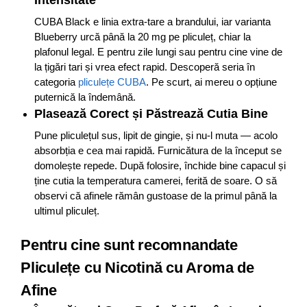
Intensitate
CUBA Black e linia extra-tare a brandului, iar varianta
Blueberry urcă până la 20 mg pe pliculeț, chiar la
plafonul legal. E pentru zile lungi sau pentru cine vine de
la țigări tari și vrea efect rapid. Descoperă seria în
categoria
pliculețe CUBA
. Pe scurt, ai mereu o opțiune
puternică la îndemână.
Plasează Corect și Păstrează Cutia Bine
Pune pliculețul sus, lipit de gingie, și nu-l muta — acolo
absorbția e cea mai rapidă. Furnicătura de la început se
domolește repede. După folosire, închide bine capacul și
ține cutia la temperatura camerei, ferită de soare. O să
observi că afinele rămân gustoase de la primul până la
ultimul pliculeț.
Pentru cine sunt recomnandate
Pliculețe cu Nicotină cu Aroma de
Afine