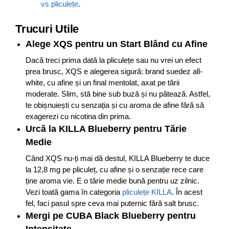
vs pliculețe
.
Trucuri Utile
Alege XQS pentru un Start Blând cu Afine
Dacă treci prima dată la pliculețe sau nu vrei un efect
prea brusc, XQS e alegerea sigură: brand suedez all-
white, cu afine și un final mentolat, axat pe tării
moderate. Slim, stă bine sub buză și nu pătează. Astfel,
te obișnuiești cu senzația și cu aroma de afine fără să
exagerezi cu nicotina din prima.
Urcă la KILLA Blueberry pentru Tărie
Medie
Când XQS nu-ți mai dă destul, KILLA Blueberry te duce
la 12,8 mg pe pliculeț, cu afine și o senzație rece care
ține aroma vie. E o tărie medie bună pentru uz zilnic.
Vezi toată gama în categoria
pliculețe KILLA
. În acest
fel, faci pasul spre ceva mai puternic fără salt brusc.
Mergi pe CUBA Black Blueberry pentru