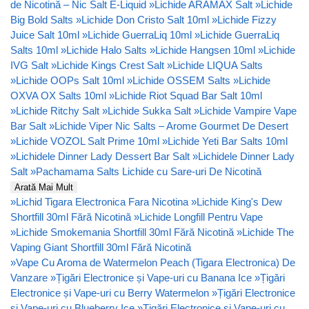
de Nicotină – Nic Salt E-Liquid
»
Lichide ARAMAX Salt
»
Lichide
Big Bold Salts
»
Lichide Don Cristo Salt 10ml
»
Lichide Fizzy
Juice Salt 10ml
»
Lichide GuerraLiq 10ml
»
Lichide GuerraLiq
Salts 10ml
»
Lichide Halo Salts
»
Lichide Hangsen 10ml
»
Lichide
IVG Salt
»
Lichide Kings Crest Salt
»
Lichide LIQUA Salts
»
Lichide OOPs Salt 10ml
»
Lichide OSSEM Salts
»
Lichide
OXVA OX Salts 10ml
»
Lichide Riot Squad Bar Salt 10ml
»
Lichide Ritchy Salt
»
Lichide Sukka Salt
»
Lichide Vampire Vape
Bar Salt
»
Lichide Viper Nic Salts – Arome Gourmet De Desert
»
Lichide VOZOL Salt Prime 10ml
»
Lichide Yeti Bar Salts 10ml
»
Lichidele Dinner Lady Dessert Bar Salt
»
Lichidele Dinner Lady
Salt
»
Pachamama Salts Lichide cu Sare-uri De Nicotină
Arată Mai Mult
»
Lichid Tigara Electronica Fara Nicotina
»
Lichide King's Dew
Shortfill 30ml Fără Nicotină
»
Lichide Longfill Pentru Vape
»
Lichide Smokemania Shortfill 30ml Fără Nicotină
»
Lichide The
Vaping Giant Shortfill 30ml Fără Nicotină
»
Vape Cu Aroma de Watermelon Peach (Tigara Electronica) De
Vanzare
»
Țigări Electronice și Vape-uri cu Banana Ice
»
Țigări
Electronice și Vape-uri cu Berry Watermelon
»
Țigări Electronice
și Vape-uri cu Blueberry Ice
»
Țigări Electronice și Vape-uri cu