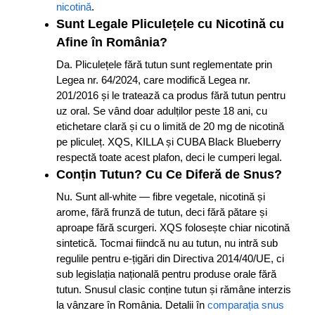
nicotină
.
Sunt Legale Pliculețele cu Nicotină cu
Afine în România?
Da. Pliculețele fără tutun sunt reglementate prin
Legea nr. 64/2024, care modifică Legea nr.
201/2016 și le tratează ca produs fără tutun pentru
uz oral. Se vând doar adulților peste 18 ani, cu
etichetare clară și cu o limită de 20 mg de nicotină
pe pliculeț. XQS, KILLA și CUBA Black Blueberry
respectă toate acest plafon, deci le cumperi legal.
Conțin Tutun? Cu Ce Diferă de Snus?
Nu. Sunt all-white — fibre vegetale, nicotină și
arome, fără frunză de tutun, deci fără pătare și
aproape fără scurgeri. XQS folosește chiar nicotină
sintetică. Tocmai fiindcă nu au tutun, nu intră sub
regulile pentru e-țigări din Directiva 2014/40/UE, ci
sub legislația națională pentru produse orale fără
tutun. Snusul clasic conține tutun și rămâne interzis
la vânzare în România. Detalii în
comparația snus