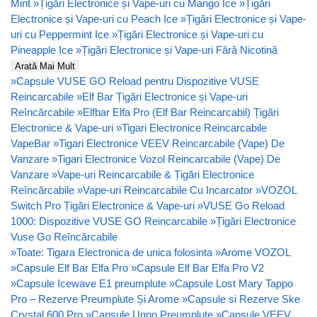
Mint
»
Țigări Electronice și Vape-uri cu Mango Ice
»
Țigări
Electronice și Vape-uri cu Peach Ice
»
Țigări Electronice și Vape-
uri cu Peppermint Ice
»
Țigări Electronice și Vape-uri cu
Pineapple Ice
»
Țigări Electronice și Vape-uri Fără Nicotină
Arată Mai Mult
»
Capsule VUSE GO Reload pentru Dispozitive VUSE
Reincarcabile
»
Elf Bar Țigări Electronice și Vape-uri
Reîncărcabile
»
Elfbar Elfa Pro (Elf Bar Reincarcabil) Țigări
Electronice & Vape-uri
»
Tigari Electronice Reincarcabile
VapeBar
»
Tigari Electronice VEEV Reincarcabile (Vape) De
Vanzare
»
Tigari Electronice Vozol Reincarcabile (Vape) De
Vanzare
»
Vape-uri Reincarcabile & Țigări Electronice
Reîncărcabile
»
Vape-uri Reincarcabile Cu Incarcator
»
VOZOL
Switch Pro Țigări Electronice & Vape-uri
»
VUSE Go Reload
1000: Dispozitive VUSE GO Reincarcabile
»
Țigări Electronice
Vuse Go Reîncărcabile
»
Toate: Tigara Electronica de unica folosinta
»
Arome VOZOL
»
Capsule Elf Bar Elfa Pro
»
Capsule Elf Bar Elfa Pro V2
»
Capsule Icewave E1 preumplute
»
Capsule Lost Mary Tappo
Pro – Rezerve Preumplute Și Arome
»
Capsule si Rezerve Ske
Crystal 600 Pro
»
Capsule Unno Preumplute
»
Capsule VEEV