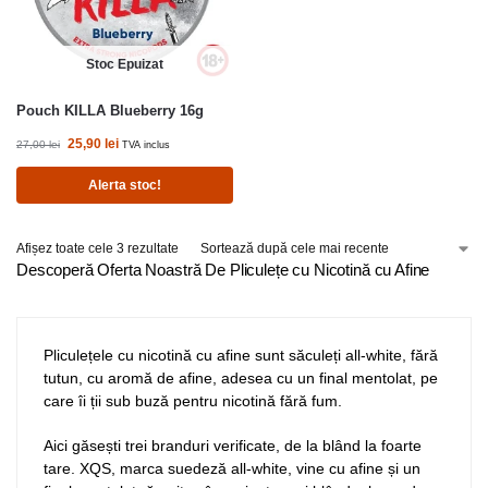
Stoc Epuizat
Pouch KILLA Blueberry 16g
25,90
lei
27,00
lei
TVA inclus
Alerta stoc!
Afișez toate cele 3 rezultate
Descoperă Oferta Noastră De Pliculețe cu Nicotină cu Afine
Pliculețele cu nicotină cu afine sunt săculeți all-white, fără
tutun, cu aromă de afine, adesea cu un final mentolat, pe
care îi ții sub buză pentru nicotină fără fum.
Aici găsești trei branduri verificate, de la blând la foarte
tare. XQS, marca suedeză all-white, vine cu afine și un