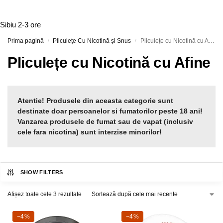
Sibiu
2-3 ore
Prima pagină
Pliculețe Cu Nicotină și Snus
Pliculețe cu Nicotină cu Afine
/
/
Pliculețe cu Nicotină cu Afine
Atentie! Produsele din aceasta categorie sunt
destinate doar persoanelor si fumatorilor peste 18 ani!
Vanzarea produsele de fumat sau de vapat (inclusiv
cele fara nicotina) sunt interzise minorilor!
SHOW FILTERS
Afișez toate cele 3 rezultate
-4%
−4%
-4%
−4%