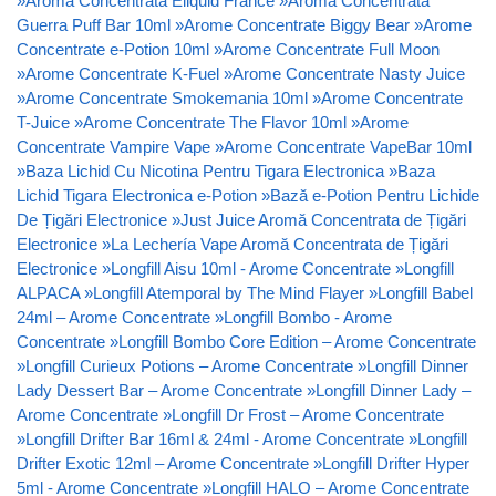
»
Aroma Concentrata Eliquid France
»
Aroma Concentrata
Guerra Puff Bar 10ml
»
Arome Concentrate Biggy Bear
»
Arome
Concentrate e-Potion 10ml
»
Arome Concentrate Full Moon
»
Arome Concentrate K-Fuel
»
Arome Concentrate Nasty Juice
»
Arome Concentrate Smokemania 10ml
»
Arome Concentrate
T-Juice
»
Arome Concentrate The Flavor 10ml
»
Arome
Concentrate Vampire Vape
»
Arome Concentrate VapeBar 10ml
»
Baza Lichid Cu Nicotina Pentru Tigara Electronica
»
Baza
Lichid Tigara Electronica e-Potion
»
Bază e-Potion Pentru Lichide
De Țigări Electronice
»
Just Juice Aromă Concentrata de Țigări
Electronice
»
La Lechería Vape Aromă Concentrata de Țigări
Electronice
»
Longfill Aisu 10ml - Arome Concentrate
»
Longfill
ALPACA
»
Longfill Atemporal by The Mind Flayer
»
Longfill Babel
24ml – Arome Concentrate
»
Longfill Bombo - Arome
Concentrate
»
Longfill Bombo Core Edition – Arome Concentrate
»
Longfill Curieux Potions – Arome Concentrate
»
Longfill Dinner
Lady Dessert Bar – Arome Concentrate
»
Longfill Dinner Lady –
Arome Concentrate
»
Longfill Dr Frost – Arome Concentrate
»
Longfill Drifter Bar 16ml & 24ml - Arome Concentrate
»
Longfill
Drifter Exotic 12ml – Arome Concentrate
»
Longfill Drifter Hyper
5ml - Arome Concentrate
»
Longfill HALO – Arome Concentrate