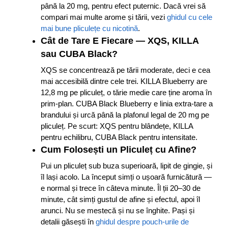
până la 20 mg, pentru efect puternic. Dacă vrei să
compari mai multe arome și tării, vezi
ghidul cu cele
mai bune pliculețe cu nicotină
.
Cât de Tare E Fiecare — XQS, KILLA
sau CUBA Black?
XQS se concentrează pe tării moderate, deci e cea
mai accesibilă dintre cele trei. KILLA Blueberry are
12,8 mg pe pliculeț, o tărie medie care ține aroma în
prim-plan. CUBA Black Blueberry e linia extra-tare a
brandului și urcă până la plafonul legal de 20 mg pe
pliculeț. Pe scurt: XQS pentru blândețe, KILLA
pentru echilibru, CUBA Black pentru intensitate.
Cum Folosești un Pliculeț cu Afine?
Pui un pliculeț sub buza superioară, lipit de gingie, și
îl lași acolo. La început simți o ușoară furnicătură —
e normal și trece în câteva minute. Îl ții 20–30 de
minute, cât simți gustul de afine și efectul, apoi îl
arunci. Nu se mestecă și nu se înghite. Pași și
detalii găsești în
ghidul despre pouch-urile de