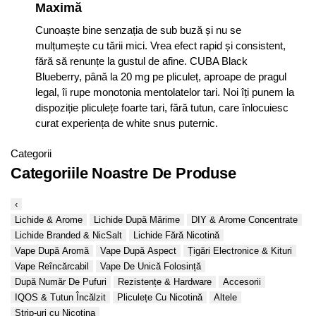
Maximă
Cunoaște bine senzația de sub buză și nu se
mulțumește cu tării mici. Vrea efect rapid și consistent,
fără să renunțe la gustul de afine. CUBA Black
Blueberry, până la 20 mg pe pliculeț, aproape de pragul
legal, îi rupe monotonia mentolatelor tari. Noi îți punem la
dispoziție pliculețe foarte tari, fără tutun, care înlocuiesc
curat experiența de white snus puternic.
Categorii
Categoriile Noastre De Produse
‹
Lichide & Arome
Lichide După Mărime
DIY & Arome Concentrate
Lichide Branded & NicSalt
Lichide Fără Nicotină
Vape După Aromă
Vape După Aspect
Țigări Electronice & Kituri
Vape Reîncărcabil
Vape De Unică Folosință
După Număr De Pufuri
Rezistențe & Hardware
Accesorii
IQOS & Tutun Încălzit
Pliculețe Cu Nicotină
Altele
Strip-uri cu Nicotina