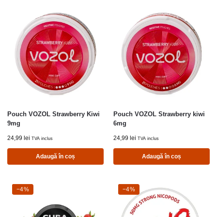
Pouch VOZOL Strawberry Kiwi
Pouch VOZOL Strawberry kiwi
9mg
6mg
24,99
lei
24,99
lei
TVA inclus
TVA inclus
Adaugă în coș
Adaugă în coș
-4%
−4%
-4%
−4%