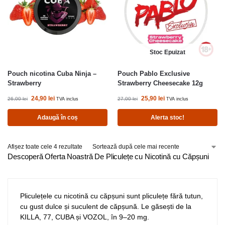
Stoc Epuizat
Pouch nicotina Cuba Ninja –
Pouch Pablo Exclusive
Strawberry
Strawberry Cheesecake 12g
24,90
lei
25,90
lei
26,00
lei
27,00
lei
TVA inclus
TVA inclus
Adaugă în coș
Alerta stoc!
Afișez toate cele 4 rezultate
Descoperă Oferta Noastră De Pliculețe cu Nicotină cu Căpșuni
Pliculețele cu nicotină cu căpșuni sunt pliculețe fără tutun,
cu gust dulce și suculent de căpșună. Le găsești de la
KILLA, 77, CUBA și VOZOL, în 9–20 mg.