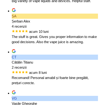
Big variety of vape liquids and devices. Helpful staff.
ȘA
Șerban Alex
4 recenzii
acum 10 luni
The stuff is great. Gives you proper information to make
good decisions. Also the vape juice is amazing.
CT
Cătălin Titianu
2 recenzii
acum 8 luni
Recomand! Personal amabil și foarte bine pregătit,
prețuri corecte.
VG
Vasile Gheorghe