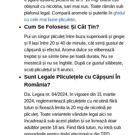
obișnuit cu nicotina, sari mai sus. Toate rămân sub
plafonul legal. Compară aromele și puterile în
ghidul
cu cele mai bune pliculețe
.
Cum Se Folosesc Și Cât Țin?
Pui un singur pliculeț între buza superioară și gingie
și îl lași între 20 și 40 de minute, cât simți gustul de
căpșună și efectul. Aroma dulce se eliberează
treptat și se simte bine pe toată durata. Nu se
mestecă și nu se înghite. După ce gustul slăbește,
scoți pliculețul și îl arunci.
Sunt Legale Pliculețele cu Căpșuni În
România?
Da. Legea nr. 64/2024, în vigoare din 31 martie
2024, reglementează pliculețele cu nicotină fără
tutun și fixează limita la 20 mg de nicotină pe
pliculeț. Toate variantele vândute legal aici se
încadrează sub acest plafon și se livrează doar
adulților peste 18 ani. Fiind fără tutun, nu intră sub
prevederile pentru țigări electronice din TPD.