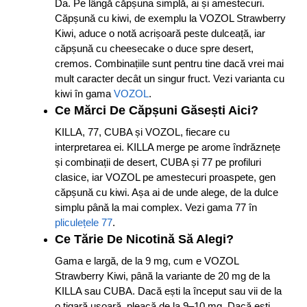
Da. Pe lângă căpșuna simplă, ai și amestecuri.
Căpșună cu kiwi, de exemplu la VOZOL Strawberry
Kiwi, aduce o notă acrișoară peste dulceață, iar
căpșună cu cheesecake o duce spre desert,
cremos. Combinațiile sunt pentru tine dacă vrei mai
mult caracter decât un singur fruct. Vezi varianta cu
kiwi în gama
VOZOL
.
Ce Mărci De Căpșuni Găsești Aici?
KILLA, 77, CUBA și VOZOL, fiecare cu
interpretarea ei. KILLA merge pe arome îndrăznețe
și combinații de desert, CUBA și 77 pe profiluri
clasice, iar VOZOL pe amestecuri proaspete, gen
căpșună cu kiwi. Așa ai de unde alege, de la dulce
simplu până la mai complex. Vezi gama 77 în
pliculețele 77
.
Ce Tărie De Nicotină Să Alegi?
Gama e largă, de la 9 mg, cum e VOZOL
Strawberry Kiwi, până la variante de 20 mg de la
KILLA sau CUBA. Dacă ești la început sau vii de la
o țigară ușoară, pleacă de la 9–10 mg. Dacă ești