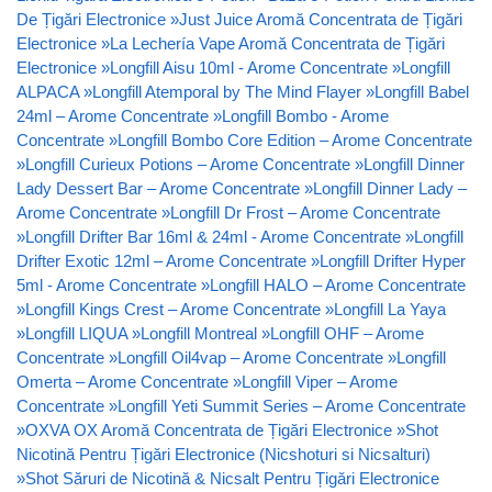
De Țigări Electronice
»
Just Juice Aromă Concentrata de Țigări
Electronice
»
La Lechería Vape Aromă Concentrata de Țigări
Electronice
»
Longfill Aisu 10ml - Arome Concentrate
»
Longfill
ALPACA
»
Longfill Atemporal by The Mind Flayer
»
Longfill Babel
24ml – Arome Concentrate
»
Longfill Bombo - Arome
Concentrate
»
Longfill Bombo Core Edition – Arome Concentrate
»
Longfill Curieux Potions – Arome Concentrate
»
Longfill Dinner
Lady Dessert Bar – Arome Concentrate
»
Longfill Dinner Lady –
Arome Concentrate
»
Longfill Dr Frost – Arome Concentrate
»
Longfill Drifter Bar 16ml & 24ml - Arome Concentrate
»
Longfill
Drifter Exotic 12ml – Arome Concentrate
»
Longfill Drifter Hyper
5ml - Arome Concentrate
»
Longfill HALO – Arome Concentrate
»
Longfill Kings Crest – Arome Concentrate
»
Longfill La Yaya
»
Longfill LIQUA
»
Longfill Montreal
»
Longfill OHF – Arome
Concentrate
»
Longfill Oil4vap – Arome Concentrate
»
Longfill
Omerta – Arome Concentrate
»
Longfill Viper – Arome
Concentrate
»
Longfill Yeti Summit Series – Arome Concentrate
»
OXVA OX Aromă Concentrata de Țigări Electronice
»
Shot
Nicotină Pentru Țigări Electronice (Nicshoturi si Nicsalturi)
»
Shot Săruri de Nicotină & Nicsalt Pentru Țigări Electronice