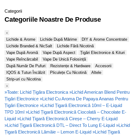
Categorii
Categoriile Noastre De Produse
‹
Lichide & Arome
Lichide După Mărime
DIY & Arome Concentrate
Lichide Branded & NicSalt
Lichide Fără Nicotină
Vape După Aromă
Vape După Aspect
Țigări Electronice & Kituri
Vape Reîncărcabil
Vape De Unică Folosință
După Număr De Pufuri
Rezistențe & Hardware
Accesorii
IQOS & Tutun Încălzit
Pliculețe Cu Nicotină
Altele
Strip-uri cu Nicotina
›
»
Toate: Lichid Țigăra Electronica
»
Lichid American Blend Pentru
Țigări Electronice
»
Lichid Cu Aroma De Papaya Ananas Pentru
Țigări Electronice
»
Lichid Țigară Electronică 10ml – E-Liquid
TPD 10ml
»
Lichid Țigară Electronică Ciocolată – Chocolate E-
Liquid
»
Lichid Țigară Electronică Cireșe – Cherry E-Liquid
»
Lichid Țigară Electronică DTL – Direct To Lung E-Liquid
»
Lichid
Țigară Electronică Lămâie – Lemon E-Liquid
»
Lichid Țigară