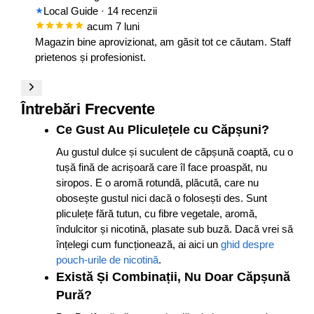
Local Guide
· 14 recenzii
acum 7 luni
Magazin bine aprovizionat, am găsit tot ce căutam. Staff
prietenos și profesionist.
Întrebări Frecvente
Ce Gust Au Pliculețele cu Căpșuni?
Au gustul dulce și suculent de căpșună coaptă, cu o
tușă fină de acrișoară care îl face proaspăt, nu
siropos. E o aromă rotundă, plăcută, care nu
obosește gustul nici dacă o folosești des. Sunt
pliculețe fără tutun, cu fibre vegetale, aromă,
îndulcitor și nicotină, plasate sub buză. Dacă vrei să
înțelegi cum funcționează, ai aici un
ghid despre
pouch-urile de nicotină
.
Există Și Combinații, Nu Doar Căpșună
Pură?