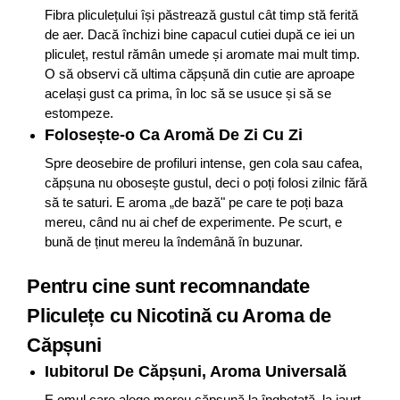
Fibra pliculețului își păstrează gustul cât timp stă ferită
de aer. Dacă închizi bine capacul cutiei după ce iei un
pliculeț, restul rămân umede și aromate mai mult timp.
O să observi că ultima căpșună din cutie are aproape
același gust ca prima, în loc să se usuce și să se
estompeze.
Folosește-o Ca Aromă De Zi Cu Zi
Spre deosebire de profiluri intense, gen cola sau cafea,
căpșuna nu obosește gustul, deci o poți folosi zilnic fără
să te saturi. E aroma „de bază" pe care te poți baza
mereu, când nu ai chef de experimente. Pe scurt, e
bună de ținut mereu la îndemână în buzunar.
Pentru cine sunt recomnandate
Pliculețe cu Nicotină cu Aroma de
Căpșuni
Iubitorul De Căpșuni, Aroma Universală
E omul care alege mereu căpșună la înghețată, la iaurt