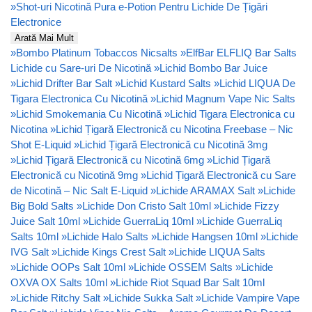
»
Shot-uri Nicotină Pura e-Potion Pentru Lichide De Țigări
Electronice
Arată Mai Mult
»
Bombo Platinum Tobaccos Nicsalts
»
ElfBar ELFLIQ Bar Salts
Lichide cu Sare-uri De Nicotină
»
Lichid Bombo Bar Juice
»
Lichid Drifter Bar Salt
»
Lichid Kustard Salts
»
Lichid LIQUA De
Tigara Electronica Cu Nicotină
»
Lichid Magnum Vape Nic Salts
»
Lichid Smokemania Cu Nicotină
»
Lichid Tigara Electronica cu
Nicotina
»
Lichid Țigară Electronică cu Nicotina Freebase – Nic
Shot E-Liquid
»
Lichid Țigară Electronică cu Nicotină 3mg
»
Lichid Țigară Electronică cu Nicotină 6mg
»
Lichid Țigară
Electronică cu Nicotină 9mg
»
Lichid Țigară Electronică cu Sare
de Nicotină – Nic Salt E-Liquid
»
Lichide ARAMAX Salt
»
Lichide
Big Bold Salts
»
Lichide Don Cristo Salt 10ml
»
Lichide Fizzy
Juice Salt 10ml
»
Lichide GuerraLiq 10ml
»
Lichide GuerraLiq
Salts 10ml
»
Lichide Halo Salts
»
Lichide Hangsen 10ml
»
Lichide
IVG Salt
»
Lichide Kings Crest Salt
»
Lichide LIQUA Salts
»
Lichide OOPs Salt 10ml
»
Lichide OSSEM Salts
»
Lichide
OXVA OX Salts 10ml
»
Lichide Riot Squad Bar Salt 10ml
»
Lichide Ritchy Salt
»
Lichide Sukka Salt
»
Lichide Vampire Vape