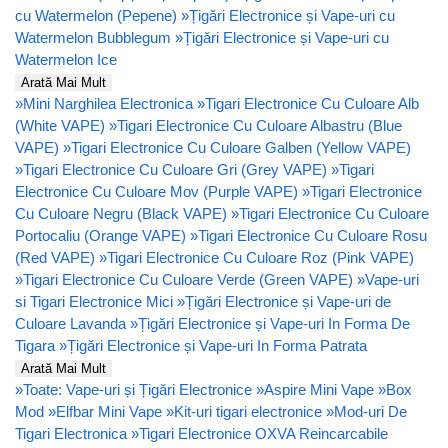
cu Watermelon (Pepene)
»
Țigări Electronice și Vape-uri cu
Watermelon Bubblegum
»
Țigări Electronice și Vape-uri cu
Watermelon Ice
Arată Mai Mult
»
Mini Narghilea Electronica
»
Tigari Electronice Cu Culoare Alb
(White VAPE)
»
Tigari Electronice Cu Culoare Albastru (Blue
VAPE)
»
Tigari Electronice Cu Culoare Galben (Yellow VAPE)
»
Tigari Electronice Cu Culoare Gri (Grey VAPE)
»
Tigari
Electronice Cu Culoare Mov (Purple VAPE)
»
Tigari Electronice
Cu Culoare Negru (Black VAPE)
»
Tigari Electronice Cu Culoare
Portocaliu (Orange VAPE)
»
Tigari Electronice Cu Culoare Rosu
(Red VAPE)
»
Tigari Electronice Cu Culoare Roz (Pink VAPE)
»
Tigari Electronice Cu Culoare Verde (Green VAPE)
»
Vape-uri
si Tigari Electronice Mici
»
Țigări Electronice și Vape-uri de
Culoare Lavanda
»
Țigări Electronice și Vape-uri In Forma De
Tigara
»
Țigări Electronice și Vape-uri In Forma Patrata
Arată Mai Mult
»
Toate: Vape-uri și Țigări Electronice
»
Aspire Mini Vape
»
Box
Mod
»
Elfbar Mini Vape
»
Kit-uri tigari electronice
»
Mod-uri De
Tigari Electronica
»
Tigari Electronice OXVA Reincarcabile