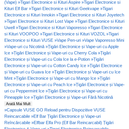
(Vape)
»
Tigari Electronice si Kituri Aspire
»
Tigari Electronice si
Kituri Elf Bar
»
Tigari Electronice si Kituri Geekvape
»
Tigari
Electronice si Kituri Innokin
»
Tigari Electronice si Kituri Joyetech
»
Tigari Electronice si Kituri Lost Vape
»
Tigari Electronice si Kituri
Uwell
»
Tigari Electronice si Kituri Vaporesso
»
Tigari Electronice
si Kituri VOOPOO
»
Tigari Electronice si Kituri VOZOL
»
Tigari
Electronice si Kituri VUSE
»
Vape Pen-uri
»
Vape Vaporesso Mini
»
Vape-uri cu Nicotină
»
Țigări Electronice și Vape-uri cu Apple
Ice
»
Țigări Electronice și Vape-uri cu Cherry Cola
»
Țigări
Electronice și Vape-uri cu Cola Ice la e-Potion
»
Țigări
Electronice și Vape-uri cu Cotton Candy Ice
»
Țigări Electronice
și Vape-uri cu Guava Ice
»
Țigări Electronice și Vape-uri cu Ice
Mint
»
Țigări Electronice și Vape-uri cu Mango Ice
»
Țigări
Electronice și Vape-uri cu Peach Ice
»
Țigări Electronice și Vape-
uri cu Peppermint Ice
»
Țigări Electronice și Vape-uri cu
Pineapple Ice
»
Țigări Electronice și Vape-uri Fără Nicotină
Arată Mai Mult
»
Capsule VUSE GO Reload pentru Dispozitive VUSE
Reincarcabile
»
Elf Bar Țigări Electronice și Vape-uri
Reîncărcabile
»
Elfbar Elfa Pro (Elf Bar Reincarcabil) Țigări
Electronice & Vape-uri
»
Tigari Electronice Reincarcabile