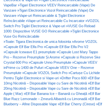
VapeBar
»
Tigari Electronice VEEV Reincarcabile (Vape) De
Vanzare
»
Tigari Electronice Vozol Reincarcabile (Vape) De
Vanzare
»
Vape-uri Reincarcabile & Țigări Electronice
Reîncărcabile
»
Vape-uri Reincarcabile Cu Incarcator
»
VOZOL
Switch Pro Țigări Electronice & Vape-uri
»
VUSE Go Reload
1000: Dispozitive VUSE GO Reincarcabile
»
Țigări Electronice
Vuse Go Reîncărcabile
»
Toate: Tigara Electronica de unica folosinta
»
Arome VOZOL
»
Capsule Elf Bar Elfa Pro
»
Capsule Elf Bar Elfa Pro V2
»
Capsule Icewave E1 preumplute
»
Capsule Lost Mary Tappo
Pro – Rezerve Preumplute Și Arome
»
Capsule si Rezerve Ske
Crystal 600 Pro
»
Capsule Unno Preumplute
»
Capsule VEEV
inPrime cu 1400 de Pufuri
»
Capsule VEEV One – Rezerve
Preumplute
»
Capsule VOZOL Switch Pro
»
Cartușe Cu Lichide
Pentru Țigări Electronice si Vape-uri
»
Drifter Poco 600
»
Elf Bar
10mg Nicotină – Disposable Vape cu Sare de Nicotină
»
Elf Bar
20mg Nicotină – Disposable Vape cu Sare de Nicotină
»
Elf Bar
Apple ( Mar)
»
Elf Bar Banana Ice – Banană cu Gheață
»
Elf Bar
Blue Razz Lemonade – Zmeură Albastră cu Limonadă
»
Elf Bar
Blueberry – Afine Disposable Vape
»
Elf Bar Cherry (Cirese)
»
Elf