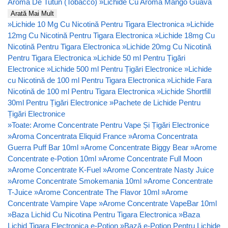
Aromă De Tutun (Tobacco)
»
Lichide Cu Aromă Mango Guava
Arată Mai Mult
»
Lichide 10 Mg Cu Nicotină Pentru Tigara Electronica
»
Lichide
12mg Cu Nicotină Pentru Tigara Electronica
»
Lichide 18mg Cu
Nicotină Pentru Tigara Electronica
»
Lichide 20mg Cu Nicotină
Pentru Tigara Electronica
»
Lichide 50 ml Pentru Țigări
Electronice
»
Lichide 500 ml Pentru Țigări Electronice
»
Lichide
cu Nicotină de 100 ml Pentru Tigara Electronica
»
Lichide Fara
Nicotină de 100 ml Pentru Tigara Electronica
»
Lichide Shortfill
30ml Pentru Țigări Electronice
»
Pachete de Lichide Pentru
Țigări Electronice
»
Toate: Arome Concentrate Pentru Vape Și Țigări Electronice
»
Aroma Concentrata Eliquid France
»
Aroma Concentrata
Guerra Puff Bar 10ml
»
Arome Concentrate Biggy Bear
»
Arome
Concentrate e-Potion 10ml
»
Arome Concentrate Full Moon
»
Arome Concentrate K-Fuel
»
Arome Concentrate Nasty Juice
»
Arome Concentrate Smokemania 10ml
»
Arome Concentrate
T-Juice
»
Arome Concentrate The Flavor 10ml
»
Arome
Concentrate Vampire Vape
»
Arome Concentrate VapeBar 10ml
»
Baza Lichid Cu Nicotina Pentru Tigara Electronica
»
Baza
Lichid Tigara Electronica e-Potion
»
Bază e-Potion Pentru Lichide