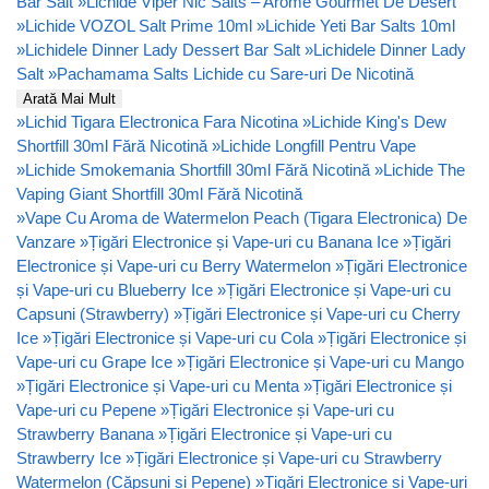
Bar Salt
»
Lichide Viper Nic Salts – Arome Gourmet De Desert
»
Lichide VOZOL Salt Prime 10ml
»
Lichide Yeti Bar Salts 10ml
»
Lichidele Dinner Lady Dessert Bar Salt
»
Lichidele Dinner Lady
Salt
»
Pachamama Salts Lichide cu Sare-uri De Nicotină
Arată Mai Mult
»
Lichid Tigara Electronica Fara Nicotina
»
Lichide King's Dew
Shortfill 30ml Fără Nicotină
»
Lichide Longfill Pentru Vape
»
Lichide Smokemania Shortfill 30ml Fără Nicotină
»
Lichide The
Vaping Giant Shortfill 30ml Fără Nicotină
»
Vape Cu Aroma de Watermelon Peach (Tigara Electronica) De
Vanzare
»
Țigări Electronice și Vape-uri cu Banana Ice
»
Țigări
Electronice și Vape-uri cu Berry Watermelon
»
Țigări Electronice
și Vape-uri cu Blueberry Ice
»
Țigări Electronice și Vape-uri cu
Capsuni (Strawberry)
»
Țigări Electronice și Vape-uri cu Cherry
Ice
»
Țigări Electronice și Vape-uri cu Cola
»
Țigări Electronice și
Vape-uri cu Grape Ice
»
Țigări Electronice și Vape-uri cu Mango
»
Țigări Electronice și Vape-uri cu Menta
»
Țigări Electronice și
Vape-uri cu Pepene
»
Țigări Electronice și Vape-uri cu
Strawberry Banana
»
Țigări Electronice și Vape-uri cu
Strawberry Ice
»
Țigări Electronice și Vape-uri cu Strawberry
Watermelon (Căpșuni și Pepene)
»
Țigări Electronice și Vape-uri