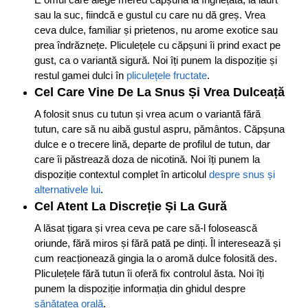
sau la suc, fiindcă e gustul cu care nu dă greș. Vrea
ceva dulce, familiar și prietenos, nu arome exotice sau
prea îndrăznețe. Pliculețele cu căpșuni îi prind exact pe
gust, ca o variantă sigură. Noi îți punem la dispoziție și
restul gamei dulci în
pliculețele fructate
.
Cel Care Vine De La Snus Și Vrea Dulceață
A folosit snus cu tutun și vrea acum o variantă fără
tutun, care să nu aibă gustul aspru, pământos. Căpșuna
dulce e o trecere lină, departe de profilul de tutun, dar
care îi păstrează doza de nicotină. Noi îți punem la
dispoziție contextul complet în articolul
despre snus și
alternativele lui
.
Cel Atent La Discreție Și La Gură
A lăsat țigara și vrea ceva pe care să-l folosească
oriunde, fără miros și fără pată pe dinți. Îl interesează și
cum reacționează gingia la o aromă dulce folosită des.
Pliculețele fără tutun îi oferă fix controlul ăsta. Noi îți
punem la dispoziție informația din ghidul despre
sănătatea orală
.