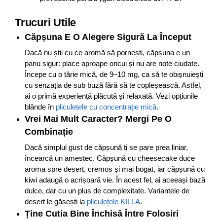
Trucuri Utile
Căpșuna E O Alegere Sigură La Început
Dacă nu știi cu ce aromă să pornești, căpșuna e un
pariu sigur: place aproape oricui și nu are note ciudate.
Începe cu o tărie mică, de 9–10 mg, ca să te obișnuiești
cu senzația de sub buză fără să te copleșească. Astfel,
ai o primă experiență plăcută și relaxată. Vezi opțiunile
blânde în
pliculețele cu concentrație mică
.
Vrei Mai Mult Caracter? Mergi Pe O
Combinație
Dacă simplul gust de căpșună ți se pare prea liniar,
încearcă un amestec. Căpșună cu cheesecake duce
aroma spre desert, cremos și mai bogat, iar căpșună cu
kiwi adaugă o acrișoară vie. În acest fel, ai aceeași bază
dulce, dar cu un plus de complexitate. Variantele de
desert le găsești la
pliculețele KILLA
.
Ține Cutia Bine Închisă Între Folosiri