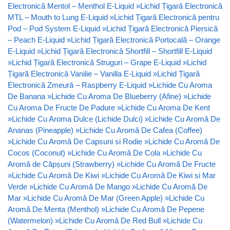
Electronică Mentol – Menthol E-Liquid
»
Lichid Țigară Electronică
MTL – Mouth to Lung E-Liquid
»
Lichid Țigară Electronică pentru
Pod – Pod System E-Liquid
»
Lichid Țigară Electronică Piersică
– Peach E-Liquid
»
Lichid Țigară Electronică Portocală – Orange
E-Liquid
»
Lichid Țigară Electronică Shortfill – Shortfill E-Liquid
»
Lichid Țigară Electronică Struguri – Grape E-Liquid
»
Lichid
Țigară Electronică Vanilie – Vanilla E-Liquid
»
Lichid Țigară
Electronică Zmeură – Raspberry E-Liquid
»
Lichide Cu Aroma
De Banana
»
Lichide Cu Aroma De Blueberry (Afine)
»
Lichide
Cu Aroma De Fructe De Padure
»
Lichide Cu Aroma De Kent
»
Lichide Cu Aroma Dulce (Lichide Dulci)
»
Lichide Cu Aromă De
Ananas (Pineapple)
»
Lichide Cu Aromă De Cafea (Coffee)
»
Lichide Cu Aromă De Capsuni si Rodie
»
Lichide Cu Aromă De
Cocos (Coconut)
»
Lichide Cu Aromă De Cola
»
Lichide Cu
Aromă de Căpșuni (Strawberry)
»
Lichide Cu Aromă De Fructe
»
Lichide Cu Aromă De Kiwi
»
Lichide Cu Aromă De Kiwi si Mar
Verde
»
Lichide Cu Aromă De Mango
»
Lichide Cu Aromă De
Mar
»
Lichide Cu Aromă De Mar (Green Apple)
»
Lichide Cu
Aromă De Menta (Menthol)
»
Lichide Cu Aromă De Pepene
(Watermelon)
»
Lichide Cu Aromă De Red Bull
»
Lichide Cu