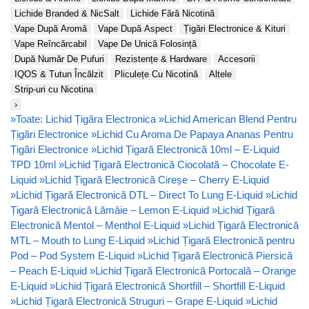
Lichide Branded & NicSalt
Lichide Fără Nicotină
Vape După Aromă
Vape După Aspect
Țigări Electronice & Kituri
Vape Reîncărcabil
Vape De Unică Folosință
După Număr De Pufuri
Rezistențe & Hardware
Accesorii
IQOS & Tutun Încălzit
Pliculețe Cu Nicotină
Altele
Strip-uri cu Nicotina
›
»
Toate: Lichid Țigăra Electronica
»
Lichid American Blend Pentru
Țigări Electronice
»
Lichid Cu Aroma De Papaya Ananas Pentru
Țigări Electronice
»
Lichid Țigară Electronică 10ml – E-Liquid
TPD 10ml
»
Lichid Țigară Electronică Ciocolată – Chocolate E-
Liquid
»
Lichid Țigară Electronică Cireșe – Cherry E-Liquid
»
Lichid Țigară Electronică DTL – Direct To Lung E-Liquid
»
Lichid
Țigară Electronică Lămâie – Lemon E-Liquid
»
Lichid Țigară
Electronică Mentol – Menthol E-Liquid
»
Lichid Țigară Electronică
MTL – Mouth to Lung E-Liquid
»
Lichid Țigară Electronică pentru
Pod – Pod System E-Liquid
»
Lichid Țigară Electronică Piersică
– Peach E-Liquid
»
Lichid Țigară Electronică Portocală – Orange
E-Liquid
»
Lichid Țigară Electronică Shortfill – Shortfill E-Liquid
»
Lichid Țigară Electronică Struguri – Grape E-Liquid
»
Lichid