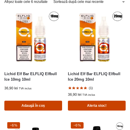
Afișez toate cele 6 rezultate
Lichid Elf Bar ELFLIQ Elfbull
Lichid Elf Bar ELFLIQ Elfbull
Ice 10mg 10ml
Ice 20mg 10ml
36,90
lei
(1)
TVA inclus
36,90
lei
TVA inclus
Adaugă în coș
Alerta stoc!
-6%
−6%
-6%
−6%