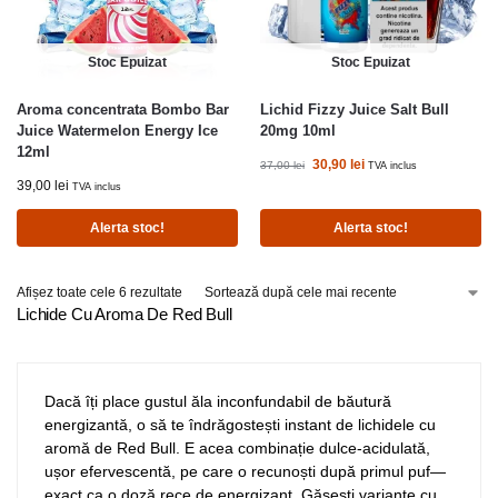
Stoc Epuizat
Stoc Epuizat
Aroma concentrata Bombo Bar
Lichid Fizzy Juice Salt Bull
Juice Watermelon Energy Ice
20mg 10ml
12ml
30,90
lei
37,00
lei
TVA inclus
39,00
lei
TVA inclus
Alerta stoc!
Alerta stoc!
Afișez toate cele 6 rezultate
Lichide Cu Aroma De Red Bull
Dacă îți place gustul ăla inconfundabil de băutură
energizantă, o să te îndrăgostești instant de lichidele cu
aromă de Red Bull. E acea combinație dulce-acidulată,
ușor efervescentă, pe care o recunoști după primul puf—
exact ca o doză rece de energizant. Găsești variante cu