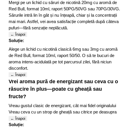
Mergi pe un lichid cu săruri de nicotină 20mg cu aromă de
Red Bull, format 10ml, raport 50PG/50VG sau 70PG/30VG.
Sărurile intră lin în gât și nu înțeapă, chiar și la concentrații
mai mari. Astfel, vei avea satisfacție completă după câteva
pufuri—fără senzație neplăcută.
← Înapoi
Soluție:
Alege un lichid cu nicotină clasică 6mg sau 3mg cu aromă
de Red Bull, format 10ml, raport 50/50. O să te bucuri de
aroma intens-acidulată pe tot parcursul zilei, fără niciun
disconfort.
← Înapoi
Vrei aroma pură de energizant sau ceva cu o
răsucire în plus—poate cu gheață sau
fructe?
Vreau gustul clasic de energizant, cât mai fidel originalului
Vreau ceva cu un strop de gheață sau citrice pe deasupra
← Înapoi
Soluție: