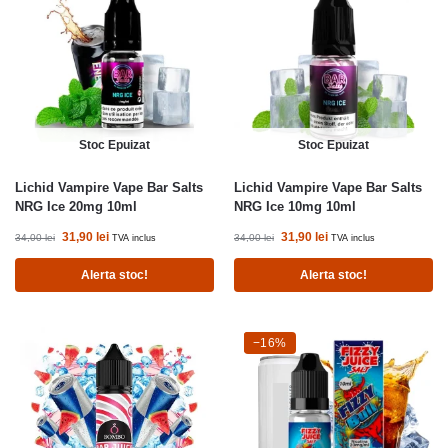
Stoc Epuizat
Stoc Epuizat
Lichid Vampire Vape Bar Salts
Lichid Vampire Vape Bar Salts
NRG Ice 20mg 10ml
NRG Ice 10mg 10ml
31,90
lei
31,90
lei
34,00
lei
34,00
lei
TVA inclus
TVA inclus
Alerta stoc!
Alerta stoc!
-16%
−16%