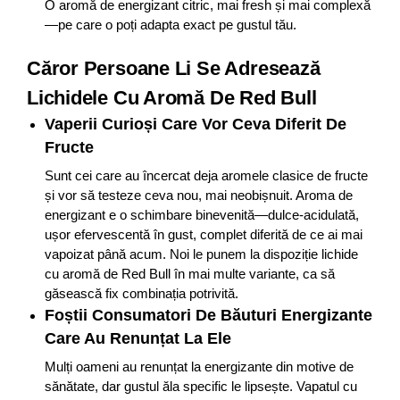
O aromă de energizant citric, mai fresh și mai complexă
—pe care o poți adapta exact pe gustul tău.
Căror Persoane Li Se Adresează
Lichidele Cu Aromă De Red Bull
Vaperii Curioși Care Vor Ceva Diferit De
Fructe
Sunt cei care au încercat deja aromele clasice de fructe
și vor să testeze ceva nou, mai neobișnuit. Aroma de
energizant e o schimbare binevenită—dulce-acidulată,
ușor efervescentă în gust, complet diferită de ce ai mai
vapoizat până acum. Noi le punem la dispoziție lichide
cu aromă de Red Bull în mai multe variante, ca să
găsească fix combinația potrivită.
Foștii Consumatori De Băuturi Energizante
Care Au Renunțat La Ele
Mulți oameni au renunțat la energizante din motive de
sănătate, dar gustul ăla specific le lipsește. Vapatul cu