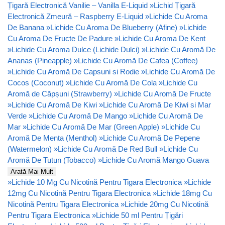
Țigară Electronică Vanilie – Vanilla E-Liquid
»
Lichid Țigară
Electronică Zmeură – Raspberry E-Liquid
»
Lichide Cu Aroma
De Banana
»
Lichide Cu Aroma De Blueberry (Afine)
»
Lichide
Cu Aroma De Fructe De Padure
»
Lichide Cu Aroma De Kent
»
Lichide Cu Aroma Dulce (Lichide Dulci)
»
Lichide Cu Aromă De
Ananas (Pineapple)
»
Lichide Cu Aromă De Cafea (Coffee)
»
Lichide Cu Aromă De Capsuni si Rodie
»
Lichide Cu Aromă De
Cocos (Coconut)
»
Lichide Cu Aromă De Cola
»
Lichide Cu
Aromă de Căpșuni (Strawberry)
»
Lichide Cu Aromă De Fructe
»
Lichide Cu Aromă De Kiwi
»
Lichide Cu Aromă De Kiwi si Mar
Verde
»
Lichide Cu Aromă De Mango
»
Lichide Cu Aromă De
Mar
»
Lichide Cu Aromă De Mar (Green Apple)
»
Lichide Cu
Aromă De Menta (Menthol)
»
Lichide Cu Aromă De Pepene
(Watermelon)
»
Lichide Cu Aromă De Red Bull
»
Lichide Cu
Aromă De Tutun (Tobacco)
»
Lichide Cu Aromă Mango Guava
Arată Mai Mult
»
Lichide 10 Mg Cu Nicotină Pentru Tigara Electronica
»
Lichide
12mg Cu Nicotină Pentru Tigara Electronica
»
Lichide 18mg Cu
Nicotină Pentru Tigara Electronica
»
Lichide 20mg Cu Nicotină
Pentru Tigara Electronica
»
Lichide 50 ml Pentru Țigări