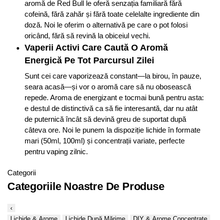
aromă de Red Bull le oferă senzația familiară fără
cofeină, fără zahăr și fără toate celelalte ingrediente din
doză. Noi le oferim o alternativă pe care o pot folosi
oricând, fără să revină la obiceiul vechi.
Vaperii Activi Care Caută O Aromă
Energică Pe Tot Parcursul Zilei
Sunt cei care vaporizează constant—la birou, în pauze,
seara acasă—și vor o aromă care să nu obosească
repede. Aroma de energizant e tocmai bună pentru asta:
e destul de distinctivă ca să fie interesantă, dar nu atât
de puternică încât să devină greu de suportat după
câteva ore. Noi le punem la dispoziție lichide în formate
mari (50ml, 100ml) și concentrații variate, perfecte
pentru vaping zilnic.
Categorii
Categoriile Noastre De Produse
‹
Lichide & Arome
Lichide După Mărime
DIY & Arome Concentrate