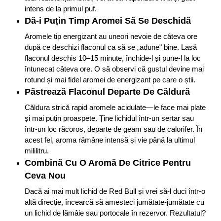
intens de la primul puf.
Dă-i Puțin Timp Aromei Să Se Deschidă
Aromele tip energizant au uneori nevoie de câteva ore
după ce deschizi flaconul ca să se „adune" bine. Lasă
flaconul deschis 10–15 minute, închide-l și pune-l la loc
întunecat câteva ore. O să observi că gustul devine mai
rotund și mai fidel aromei de energizant pe care o știi.
Păstrează Flaconul Departe De Căldură
Căldura strică rapid aromele acidulate—le face mai plate
și mai puțin proaspete. Ține lichidul într-un sertar sau
într-un loc răcoros, departe de geam sau de calorifer. În
acest fel, aroma rămâne intensă și vie până la ultimul
mililitru.
Combină Cu O Aromă De Citrice Pentru
Ceva Nou
Dacă ai mai mult lichid de Red Bull și vrei să-l duci într-o
altă direcție, încearcă să amesteci jumătate-jumătate cu
un lichid de lămâie sau portocale în rezervor. Rezultatul?