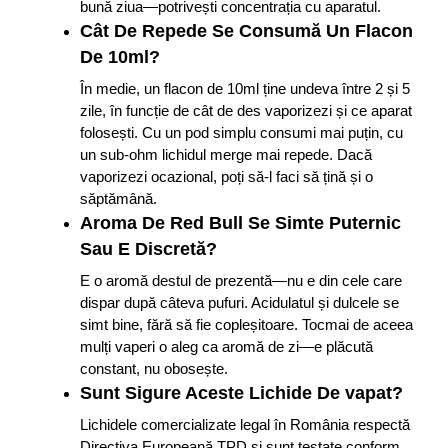
bună ziua—potrivești concentrația cu aparatul.
Cât De Repede Se Consumă Un Flacon
De 10ml?
În medie, un flacon de 10ml ține undeva între 2 și 5
zile, în funcție de cât de des vaporizezi și ce aparat
folosești. Cu un pod simplu consumi mai puțin, cu
un sub-ohm lichidul merge mai repede. Dacă
vaporizezi ocazional, poți să-l faci să țină și o
săptămână.
Aroma De Red Bull Se Simte Puternic
Sau E Discretă?
E o aromă destul de prezentă—nu e din cele care
dispar după câteva pufuri. Acidulatul și dulcele se
simt bine, fără să fie copleșitoare. Tocmai de aceea
mulți vaperi o aleg ca aromă de zi—e plăcută
constant, nu obosește.
Sunt Sigure Aceste Lichide De vapat?
Lichidele comercializate legal în România respectă
Directiva Europeană TPD și sunt testate conform