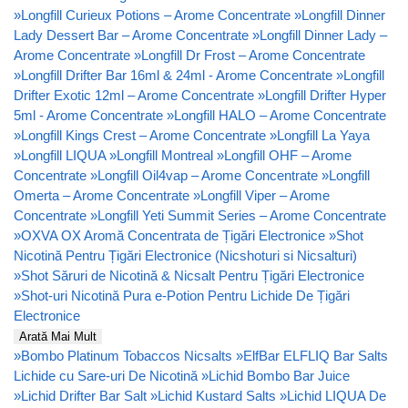
»
Longfill Curieux Potions – Arome Concentrate
»
Longfill Dinner
Lady Dessert Bar – Arome Concentrate
»
Longfill Dinner Lady –
Arome Concentrate
»
Longfill Dr Frost – Arome Concentrate
»
Longfill Drifter Bar 16ml & 24ml - Arome Concentrate
»
Longfill
Drifter Exotic 12ml – Arome Concentrate
»
Longfill Drifter Hyper
5ml - Arome Concentrate
»
Longfill HALO – Arome Concentrate
»
Longfill Kings Crest – Arome Concentrate
»
Longfill La Yaya
»
Longfill LIQUA
»
Longfill Montreal
»
Longfill OHF – Arome
Concentrate
»
Longfill Oil4vap – Arome Concentrate
»
Longfill
Omerta – Arome Concentrate
»
Longfill Viper – Arome
Concentrate
»
Longfill Yeti Summit Series – Arome Concentrate
»
OXVA OX Aromă Concentrata de Țigări Electronice
»
Shot
Nicotină Pentru Țigări Electronice (Nicshoturi si Nicsalturi)
»
Shot Săruri de Nicotină & Nicsalt Pentru Țigări Electronice
»
Shot-uri Nicotină Pura e-Potion Pentru Lichide De Țigări
Electronice
Arată Mai Mult
»
Bombo Platinum Tobaccos Nicsalts
»
ElfBar ELFLIQ Bar Salts
Lichide cu Sare-uri De Nicotină
»
Lichid Bombo Bar Juice
»
Lichid Drifter Bar Salt
»
Lichid Kustard Salts
»
Lichid LIQUA De