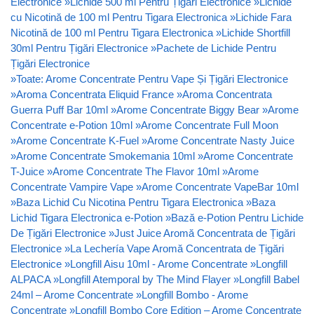
Electronice
»
Lichide 500 ml Pentru Țigări Electronice
»
Lichide
cu Nicotină de 100 ml Pentru Tigara Electronica
»
Lichide Fara
Nicotină de 100 ml Pentru Tigara Electronica
»
Lichide Shortfill
30ml Pentru Țigări Electronice
»
Pachete de Lichide Pentru
Țigări Electronice
»
Toate: Arome Concentrate Pentru Vape Și Țigări Electronice
»
Aroma Concentrata Eliquid France
»
Aroma Concentrata
Guerra Puff Bar 10ml
»
Arome Concentrate Biggy Bear
»
Arome
Concentrate e-Potion 10ml
»
Arome Concentrate Full Moon
»
Arome Concentrate K-Fuel
»
Arome Concentrate Nasty Juice
»
Arome Concentrate Smokemania 10ml
»
Arome Concentrate
T-Juice
»
Arome Concentrate The Flavor 10ml
»
Arome
Concentrate Vampire Vape
»
Arome Concentrate VapeBar 10ml
»
Baza Lichid Cu Nicotina Pentru Tigara Electronica
»
Baza
Lichid Tigara Electronica e-Potion
»
Bază e-Potion Pentru Lichide
De Țigări Electronice
»
Just Juice Aromă Concentrata de Țigări
Electronice
»
La Lechería Vape Aromă Concentrata de Țigări
Electronice
»
Longfill Aisu 10ml - Arome Concentrate
»
Longfill
ALPACA
»
Longfill Atemporal by The Mind Flayer
»
Longfill Babel
24ml – Arome Concentrate
»
Longfill Bombo - Arome
Concentrate
»
Longfill Bombo Core Edition – Arome Concentrate