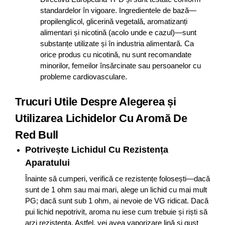
standardelor în vigoare. Ingredientele de bază—
propilenglicol, glicerină vegetală, aromatizanți
alimentari și nicotină (acolo unde e cazul)—sunt
substanțe utilizate și în industria alimentară. Ca
orice produs cu nicotină, nu sunt recomandate
minorilor, femeilor însărcinate sau persoanelor cu
probleme cardiovasculare.
Trucuri Utile Despre Alegerea și
Utilizarea Lichidelor Cu Aromă De
Red Bull
Potrivește Lichidul Cu Rezistența
Aparatului
Înainte să cumperi, verifică ce rezistențe folosești—dacă
sunt de 1 ohm sau mai mari, alege un lichid cu mai mult
PG; dacă sunt sub 1 ohm, ai nevoie de VG ridicat. Dacă
pui lichid nepotrivit, aroma nu iese cum trebuie și riști să
arzi rezistența. Astfel, vei avea vaporizare lină și gust