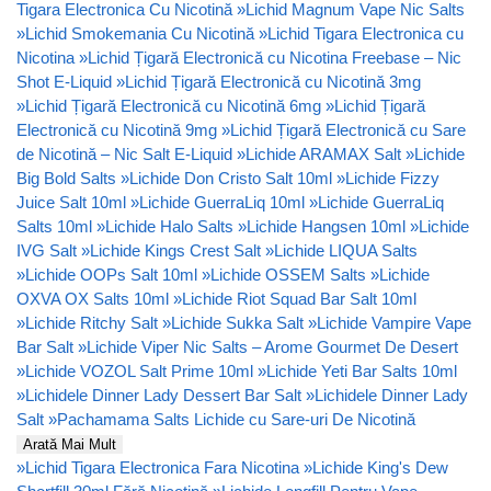
Tigara Electronica Cu Nicotină
»
Lichid Magnum Vape Nic Salts
»
Lichid Smokemania Cu Nicotină
»
Lichid Tigara Electronica cu
Nicotina
»
Lichid Țigară Electronică cu Nicotina Freebase – Nic
Shot E-Liquid
»
Lichid Țigară Electronică cu Nicotină 3mg
»
Lichid Țigară Electronică cu Nicotină 6mg
»
Lichid Țigară
Electronică cu Nicotină 9mg
»
Lichid Țigară Electronică cu Sare
de Nicotină – Nic Salt E-Liquid
»
Lichide ARAMAX Salt
»
Lichide
Big Bold Salts
»
Lichide Don Cristo Salt 10ml
»
Lichide Fizzy
Juice Salt 10ml
»
Lichide GuerraLiq 10ml
»
Lichide GuerraLiq
Salts 10ml
»
Lichide Halo Salts
»
Lichide Hangsen 10ml
»
Lichide
IVG Salt
»
Lichide Kings Crest Salt
»
Lichide LIQUA Salts
»
Lichide OOPs Salt 10ml
»
Lichide OSSEM Salts
»
Lichide
OXVA OX Salts 10ml
»
Lichide Riot Squad Bar Salt 10ml
»
Lichide Ritchy Salt
»
Lichide Sukka Salt
»
Lichide Vampire Vape
Bar Salt
»
Lichide Viper Nic Salts – Arome Gourmet De Desert
»
Lichide VOZOL Salt Prime 10ml
»
Lichide Yeti Bar Salts 10ml
»
Lichidele Dinner Lady Dessert Bar Salt
»
Lichidele Dinner Lady
Salt
»
Pachamama Salts Lichide cu Sare-uri De Nicotină
Arată Mai Mult
»
Lichid Tigara Electronica Fara Nicotina
»
Lichide King's Dew