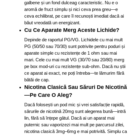
galbene și un fond dulceag caracteristic. Nu e o
aromă de fruct simplu și nici ceva prea greu—e
ceva echilibrat, pe care îl recunoști imediat dacă ai
băut vreodată un energizant.
Cu Ce Aparate Merg Aceste Lichide?
Depinde de raportul PG/VG. Lichidele cu mai mult
PG (50/50 sau 70/30) sunt potrivite pentru poduri și
aparate simple cu rezistențe de 1 ohm sau mai
mari. Cele cu mai mult VG (30/70 sau 20/80) merg
pe box mod-uri cu rezistențe sub-ohm. Dacă nu știi
ce aparat ai exact, ne poți întreba—te lămurim fără
bătăi de cap.
Nicotina Clasică Sau Săruri De Nicotină
—Pe Care O Aleg?
Dacă folosești un pod mic și vrei satisfacție rapidă,
sărurile de nicotină 20mg sunt alegerea bună—intră
lin, fără să înțepe gâtul. Dacă ai un aparat mai
puternic sau vaporizezi mai mult pe parcursul zilei,
nicotina clasică 3mg–6mg e mai potrivită. Simplu ca