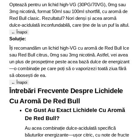
Optează pentru un lichid high-VG (30PG/70VG), 0mg sau
3mg nicotină, format 50ml sau 100ml shortfill, cu aromă de
Red Bull clasic. Rezultatul? Nori denși și acea aromă
dulce-acidulată inconfundabilă, care ține de la un puf la altul.
← Înapoi
Soluție:
Îți recomandăm un lichid high-VG cu aromă de Red Bull Ice
sau Red Bull citrus, 0mg sau 3mg nicotină. Astfel, vei avea
un plus de prospețime peste acea bază dulce de energizant
—o combinație pe care poți să o vaporizezi toată ziua fără
să obosești de ea.
← Înapoi
Întrebări Frecvente Despre Lichidele
Cu Aromă De Red Bull
Ce Gust Au Exact Lichidele Cu Aromă
De Red Bull?
Au acea combinație dulce-acidulată specifică
băuturilor energizante—ușor citric, cu note de fructe