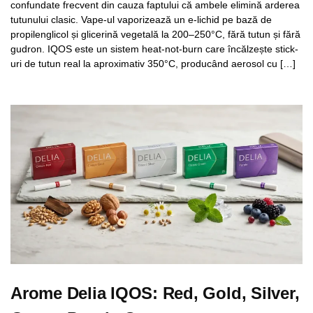
confundate frecvent din cauza faptului că ambele elimină arderea
tutunului clasic. Vape-ul vaporizează un e-lichid pe bază de
propilenglicol și glicerină vegetală la 200–250°C, fără tutun și fără
gudron. IQOS este un sistem heat-not-burn care încălzește stick-
uri de tutun real la aproximativ 350°C, producând aerosol cu […]
Arome Delia IQOS: Red, Gold, Silver,