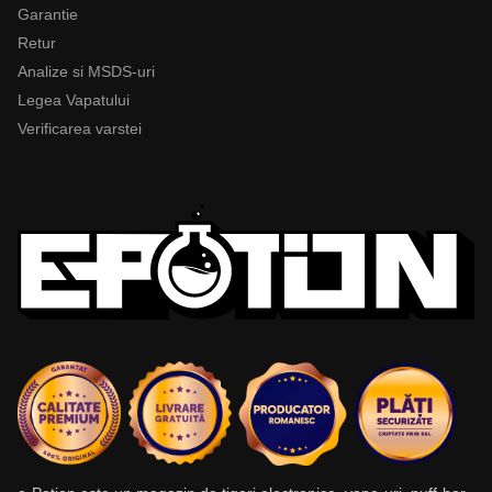
Garantie
Retur
Analize si MSDS-uri
Legea Vapatului
Verificarea varstei