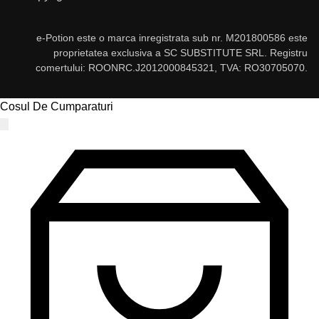
e-Potion este o marca inregistrata sub nr. M201800586 este
proprietatea exclusiva a SC SUBSTITUTE SRL. Registru
comertului: ROONRC.J2012000845321, TVA: RO30705070.
Cosul De Cumparaturi