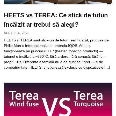
HEETS vs TEREA: Ce stick de tutun
încălzit ar trebui să alegi?
APRILIE 4, 2026
HEETS și TEREA sunt stick-uri de tutun real încălzit, produse de
Philip Morris International sub umbrela IQOS. Ambele
funcționează pe principiul HTP (heated tobacco products) —
tutunul e încălzit la ~350°C, fără ardere, fără cenușă, fără fum
propriu-zis. Diferența esențială nu e de gust sau preț — e de
compatibilitate. HEETS funcționează exclusiv cu dispozitivele […]