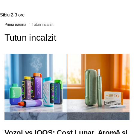
Sibiu
2-3 ore
Prima pagină
Tutun incalzit
/
Tutun incalzit
Vozol vs IQOS: Cost Lunar, Aromă și