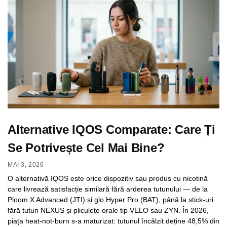
Alternative IQOS Comparate: Care Ți
Se Potrivește Cel Mai Bine?
MAI 3, 2026
O alternativă IQOS este orice dispozitiv sau produs cu nicotină
care livrează satisfacție similară fără arderea tutunului — de la
Ploom X Advanced (JTI) și glo Hyper Pro (BAT), până la stick-uri
fără tutun NEXUS și pliculețe orale tip VELO sau ZYN. În 2026,
piața heat-not-burn s-a maturizat: tutunul încălzit deține 48,5% din