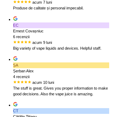
acum 7 luni
Produse de calitate și personal impecabil.
EC
Ernest Covașniuc
6 recenzii
acum 9 luni
Big variety of vape liquids and devices. Helpful staff.
ȘA
Șerban Alex
4 recenzii
acum 10 luni
The stuff is great. Gives you proper information to make
good decisions. Also the vape juice is amazing.
CT
Cătălin Titianu