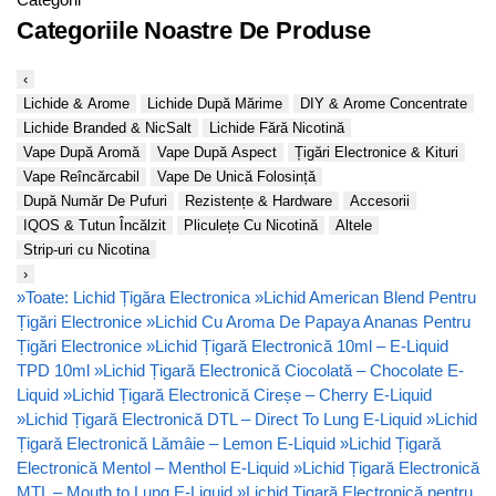
Categoriile Noastre De Produse
‹
Lichide & Arome
Lichide După Mărime
DIY & Arome Concentrate
Lichide Branded & NicSalt
Lichide Fără Nicotină
Vape După Aromă
Vape După Aspect
Țigări Electronice & Kituri
Vape Reîncărcabil
Vape De Unică Folosință
După Număr De Pufuri
Rezistențe & Hardware
Accesorii
IQOS & Tutun Încălzit
Pliculețe Cu Nicotină
Altele
Strip-uri cu Nicotina
›
»
Toate: Lichid Țigăra Electronica
»
Lichid American Blend Pentru
Țigări Electronice
»
Lichid Cu Aroma De Papaya Ananas Pentru
Țigări Electronice
»
Lichid Țigară Electronică 10ml – E-Liquid
TPD 10ml
»
Lichid Țigară Electronică Ciocolată – Chocolate E-
Liquid
»
Lichid Țigară Electronică Cireșe – Cherry E-Liquid
»
Lichid Țigară Electronică DTL – Direct To Lung E-Liquid
»
Lichid
Țigară Electronică Lămâie – Lemon E-Liquid
»
Lichid Țigară
Electronică Mentol – Menthol E-Liquid
»
Lichid Țigară Electronică
MTL – Mouth to Lung E-Liquid
»
Lichid Țigară Electronică pentru