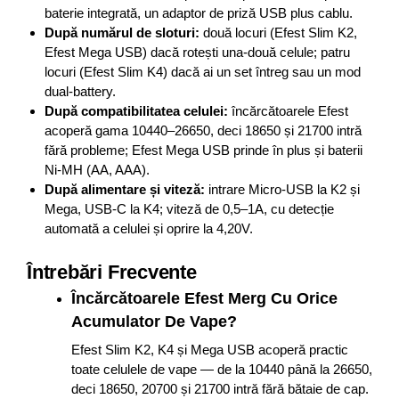
baterie integrată, un adaptor de priză USB plus cablu.
După numărul de sloturi:
două locuri (Efest Slim K2,
Efest Mega USB) dacă rotești una-două celule; patru
locuri (Efest Slim K4) dacă ai un set întreg sau un mod
dual-battery.
După compatibilitatea celulei:
încărcătoarele Efest
acoperă gama 10440–26650, deci 18650 și 21700 intră
fără probleme; Efest Mega USB prinde în plus și baterii
Ni-MH (AA, AAA).
După alimentare și viteză:
intrare Micro-USB la K2 și
Mega, USB-C la K4; viteză de 0,5–1A, cu detecție
automată a celulei și oprire la 4,20V.
Întrebări Frecvente
Încărcătoarele Efest Merg Cu Orice
Acumulator De Vape?
Efest Slim K2, K4 și Mega USB acoperă practic
toate celulele de vape — de la 10440 până la 26650,
deci 18650, 20700 și 21700 intră fără bătaie de cap.