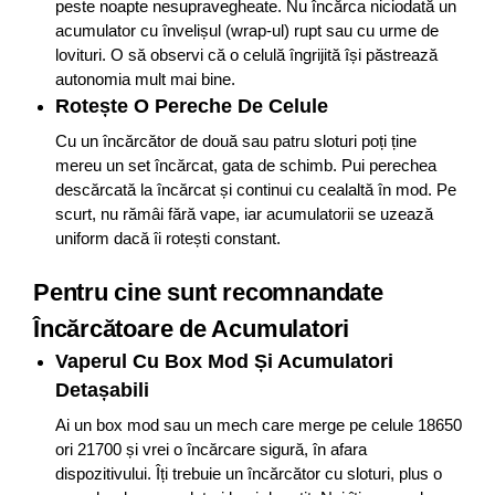
peste noapte nesupravegheate. Nu încărca niciodată un
acumulator cu învelișul (wrap-ul) rupt sau cu urme de
lovituri. O să observi că o celulă îngrijită își păstrează
autonomia mult mai bine.
Rotește O Pereche De Celule
Cu un încărcător de două sau patru sloturi poți ține
mereu un set încărcat, gata de schimb. Pui perechea
descărcată la încărcat și continui cu cealaltă în mod. Pe
scurt, nu rămâi fără vape, iar acumulatorii se uzează
uniform dacă îi rotești constant.
Pentru cine sunt recomnandate
Încărcătoare de Acumulatori
Vaperul Cu Box Mod Și Acumulatori
Detașabili
Ai un box mod sau un mech care merge pe celule 18650
ori 21700 și vrei o încărcare sigură, în afara
dispozitivului. Îți trebuie un încărcător cu sloturi, plus o