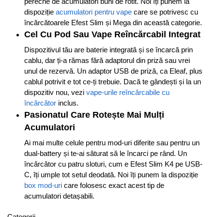
pereche de acumulatori buni de rotit. Noi îți punem la
dispoziție
acumulatori pentru vape
care se potrivesc cu
încărcătoarele Efest Slim și Mega din această categorie.
Cel Cu Pod Sau Vape Reîncărcabil Integrat
Dispozitivul tău are baterie integrată și se încarcă prin
cablu, dar ți-a rămas fără adaptorul din priză sau vrei
unul de rezervă. Un adaptor USB de priză, ca Eleaf, plus
cablul potrivit e tot ce-ți trebuie. Dacă te gândești și la un
dispozitiv nou, vezi
vape-urile reîncărcabile cu
încărcător
inclus.
Pasionatul Care Rotește Mai Mulți
Acumulatori
Ai mai multe celule pentru mod-uri diferite sau pentru un
dual-battery și te-ai săturat să le încarci pe rând. Un
încărcător cu patru sloturi, cum e Efest Slim K4 pe USB-
C, îți umple tot setul deodată. Noi îți punem la dispoziție
box mod-uri
care folosesc exact acest tip de
acumulatori detașabili.
Categorii