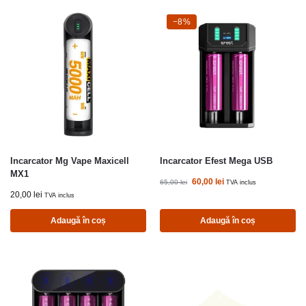
-8%
−8%
Incarcator Mg Vape Maxicell
Incarcator Efest Mega USB
MX1
60,00
lei
65,00
lei
TVA inclus
20,00
lei
TVA inclus
Adaugă în coș
Adaugă în coș