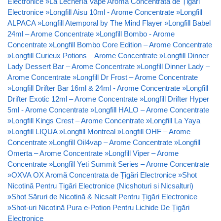
Electronice
»
La Lechería Vape Aromă Concentrata de Țigări
Electronice
»
Longfill Aisu 10ml - Arome Concentrate
»
Longfill
ALPACA
»
Longfill Atemporal by The Mind Flayer
»
Longfill Babel
24ml – Arome Concentrate
»
Longfill Bombo - Arome
Concentrate
»
Longfill Bombo Core Edition – Arome Concentrate
»
Longfill Curieux Potions – Arome Concentrate
»
Longfill Dinner
Lady Dessert Bar – Arome Concentrate
»
Longfill Dinner Lady –
Arome Concentrate
»
Longfill Dr Frost – Arome Concentrate
»
Longfill Drifter Bar 16ml & 24ml - Arome Concentrate
»
Longfill
Drifter Exotic 12ml – Arome Concentrate
»
Longfill Drifter Hyper
5ml - Arome Concentrate
»
Longfill HALO – Arome Concentrate
»
Longfill Kings Crest – Arome Concentrate
»
Longfill La Yaya
»
Longfill LIQUA
»
Longfill Montreal
»
Longfill OHF – Arome
Concentrate
»
Longfill Oil4vap – Arome Concentrate
»
Longfill
Omerta – Arome Concentrate
»
Longfill Viper – Arome
Concentrate
»
Longfill Yeti Summit Series – Arome Concentrate
»
OXVA OX Aromă Concentrata de Țigări Electronice
»
Shot
Nicotină Pentru Țigări Electronice (Nicshoturi si Nicsalturi)
»
Shot Săruri de Nicotină & Nicsalt Pentru Țigări Electronice
»
Shot-uri Nicotină Pura e-Potion Pentru Lichide De Țigări
Electronice