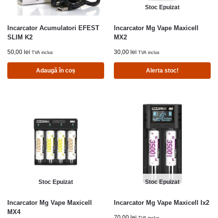
Stoc Epuizat
Incarcator Acumulatori EFEST
Incarcator Mg Vape Maxicell
SLIM K2
MX2
50,00
lei
30,00
lei
TVA inclus
TVA inclus
Adaugă în coș
Alerta stoc!
Stoc Epuizat
Stoc Epuizat
Incarcator Mg Vape Maxicell
Incarcator Mg Vape Maxicell Ix2
MX4
70,00
lei