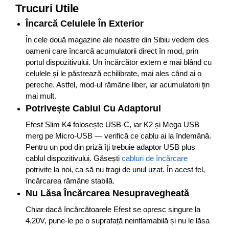
Trucuri Utile
Încarcă Celulele În Exterior
În cele două magazine ale noastre din Sibiu vedem des
oameni care încarcă acumulatorii direct în mod, prin
portul dispozitivului. Un încărcător extern e mai blând cu
celulele și le păstrează echilibrate, mai ales când ai o
pereche. Astfel, mod-ul rămâne liber, iar acumulatorii țin
mai mult.
Potrivește Cablul Cu Adaptorul
Efest Slim K4 folosește USB-C, iar K2 și Mega USB
merg pe Micro-USB — verifică ce cablu ai la îndemână.
Pentru un pod din priză îți trebuie adaptor USB plus
cablul dispozitivului. Găsești
cabluri de încărcare
potrivite la noi, ca să nu tragi de unul uzat. În acest fel,
încărcarea rămâne stabilă.
Nu Lăsa Încărcarea Nesupravegheată
Chiar dacă încărcătoarele Efest se opresc singure la
4,20V, pune-le pe o suprafață neinflamabilă și nu le lăsa