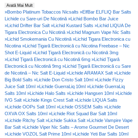
Arată Mai Mult
»
Bombo Platinum Tobaccos Nicsalts
»
ElfBar ELFLIQ Bar Salts
Lichide cu Sare-uri De Nicotină
»
Lichid Bombo Bar Juice
»
Lichid Drifter Bar Salt
»
Lichid Kustard Salts
»
Lichid LIQUA De
Tigara Electronica Cu Nicotină
»
Lichid Magnum Vape Nic Salts
»
Lichid Smokemania Cu Nicotină
»
Lichid Tigara Electronica cu
Nicotina
»
Lichid Țigară Electronică cu Nicotina Freebase – Nic
Shot E-Liquid
»
Lichid Țigară Electronică cu Nicotină 3mg
»
Lichid Țigară Electronică cu Nicotină 6mg
»
Lichid Țigară
Electronică cu Nicotină 9mg
»
Lichid Țigară Electronică cu Sare
de Nicotină – Nic Salt E-Liquid
»
Lichide ARAMAX Salt
»
Lichide
Big Bold Salts
»
Lichide Don Cristo Salt 10ml
»
Lichide Fizzy
Juice Salt 10ml
»
Lichide GuerraLiq 10ml
»
Lichide GuerraLiq
Salts 10ml
»
Lichide Halo Salts
»
Lichide Hangsen 10ml
»
Lichide
IVG Salt
»
Lichide Kings Crest Salt
»
Lichide LIQUA Salts
»
Lichide OOPs Salt 10ml
»
Lichide OSSEM Salts
»
Lichide
OXVA OX Salts 10ml
»
Lichide Riot Squad Bar Salt 10ml
»
Lichide Ritchy Salt
»
Lichide Sukka Salt
»
Lichide Vampire Vape
Bar Salt
»
Lichide Viper Nic Salts – Arome Gourmet De Desert
»
Lichide VOZOL Salt Prime 10ml
»
Lichide Yeti Bar Salts 10ml