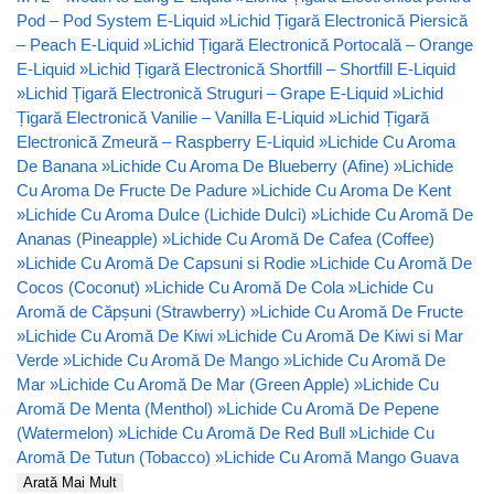
Pod – Pod System E-Liquid
»
Lichid Țigară Electronică Piersică
– Peach E-Liquid
»
Lichid Țigară Electronică Portocală – Orange
E-Liquid
»
Lichid Țigară Electronică Shortfill – Shortfill E-Liquid
»
Lichid Țigară Electronică Struguri – Grape E-Liquid
»
Lichid
Țigară Electronică Vanilie – Vanilla E-Liquid
»
Lichid Țigară
Electronică Zmeură – Raspberry E-Liquid
»
Lichide Cu Aroma
De Banana
»
Lichide Cu Aroma De Blueberry (Afine)
»
Lichide
Cu Aroma De Fructe De Padure
»
Lichide Cu Aroma De Kent
»
Lichide Cu Aroma Dulce (Lichide Dulci)
»
Lichide Cu Aromă De
Ananas (Pineapple)
»
Lichide Cu Aromă De Cafea (Coffee)
»
Lichide Cu Aromă De Capsuni si Rodie
»
Lichide Cu Aromă De
Cocos (Coconut)
»
Lichide Cu Aromă De Cola
»
Lichide Cu
Aromă de Căpșuni (Strawberry)
»
Lichide Cu Aromă De Fructe
»
Lichide Cu Aromă De Kiwi
»
Lichide Cu Aromă De Kiwi si Mar
Verde
»
Lichide Cu Aromă De Mango
»
Lichide Cu Aromă De
Mar
»
Lichide Cu Aromă De Mar (Green Apple)
»
Lichide Cu
Aromă De Menta (Menthol)
»
Lichide Cu Aromă De Pepene
(Watermelon)
»
Lichide Cu Aromă De Red Bull
»
Lichide Cu
Aromă De Tutun (Tobacco)
»
Lichide Cu Aromă Mango Guava
Arată Mai Mult