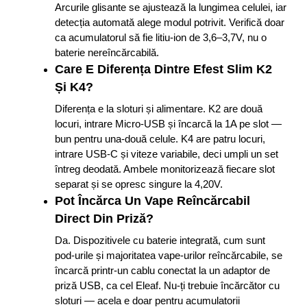
Arcurile glisante se ajustează la lungimea celulei, iar
detecția automată alege modul potrivit. Verifică doar
ca acumulatorul să fie litiu-ion de 3,6–3,7V, nu o
baterie nereîncărcabilă.
Care E Diferența Dintre Efest Slim K2
Și K4?
Diferența e la sloturi și alimentare. K2 are două
locuri, intrare Micro-USB și încarcă la 1A pe slot —
bun pentru una-două celule. K4 are patru locuri,
intrare USB-C și viteze variabile, deci umpli un set
întreg deodată. Ambele monitorizează fiecare slot
separat și se opresc singure la 4,20V.
Pot Încărca Un Vape Reîncărcabil
Direct Din Priză?
Da. Dispozitivele cu baterie integrată, cum sunt
pod-urile și majoritatea vape-urilor reîncărcabile, se
încarcă printr-un cablu conectat la un adaptor de
priză USB, ca cel Eleaf. Nu-ți trebuie încărcător cu
sloturi — acela e doar pentru acumulatorii