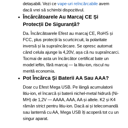
detașabili. Vezi ce
vape-uri reîncărcabile
avem
dacă vrei să schimbi dispozitivul.
Încărcătoarele Au Marcaj CE Și
Protecții De Siguranță?
Da. Încărcătoarele Efest au marcaj CE, RoHS și
FCC, plus protecții la scurtcircuit, la polaritate
inversă și la supraîncărcare. Se opresc automat
când celula ajunge la 4,20V, așa că nu supraîncarci.
Tocmai de asta un încărcător certificat bate un
model ieftin, fără marcaj — la litiu-ion, riscul nu
merită economia.
Pot Încărca Și Baterii AA Sau AAA?
Doar cu Efest Mega USB. Pe lângă acumulatorii
litiu-ion, el încarcă și baterii nichel-metal hidrură (Ni-
MH) de 1,2V — AAAA, AAA, AA și altele. K2 și K4
rămân strict pentru litiu-ion. Dacă ai și telecomandă
sau lanternă cu AA, Mega USB îți acoperă tot cu un
singur aparat.