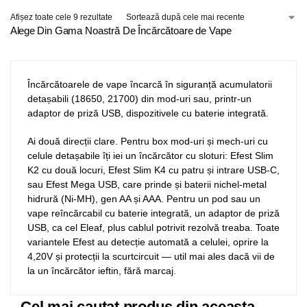
Afișez toate cele 9 rezultate
Alege Din Gama Noastră De Încărcătoare de Vape
Încărcătoarele de vape încarcă în siguranță acumulatorii
detașabili (18650, 21700) din mod-uri sau, printr-un
adaptor de priză USB, dispozitivele cu baterie integrată.
Ai două direcții clare. Pentru box mod-uri și mech-uri cu
celule detașabile îți iei un încărcător cu sloturi: Efest Slim
K2 cu două locuri, Efest Slim K4 cu patru și intrare USB-C,
sau Efest Mega USB, care prinde și baterii nichel-metal
hidrură (Ni-MH), gen AA și AAA. Pentru un pod sau un
vape reîncărcabil cu baterie integrată, un adaptor de priză
USB, ca cel Eleaf, plus cablul potrivit rezolvă treaba. Toate
variantele Efest au detecție automată a celulei, oprire la
4,20V și protecții la scurtcircuit — util mai ales dacă vii de
la un încărcător ieftin, fără marcaj.
Cel mai cautat produs din aceasta