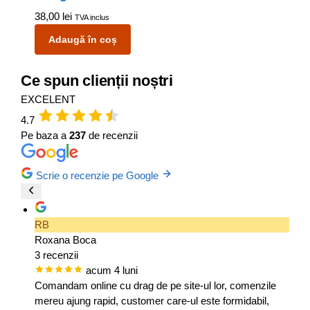
38,00
lei
TVA inclus
Adaugă în coș
Ce spun clienții noștri
EXCELENT
4.7
Pe baza a
237
de recenzii
Scrie o recenzie pe Google
RB
Roxana Boca
3 recenzii
acum 4 luni
Comandam online cu drag de pe site-ul lor, comenzile
mereu ajung rapid, customer care-ul este formidabil,