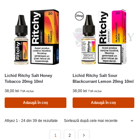
Lichid Ritchy Salt Honey
Lichid Ritchy Salt Sour
Tobacco 20mg 10ml
Blackcurrant Lemon 20mg 10ml
38,00
lei
38,00
lei
TVA inclus
TVA inclus
Adaugă în coș
Adaugă în coș
Afișez 1 - 24 din 39 de rezultate
1
2