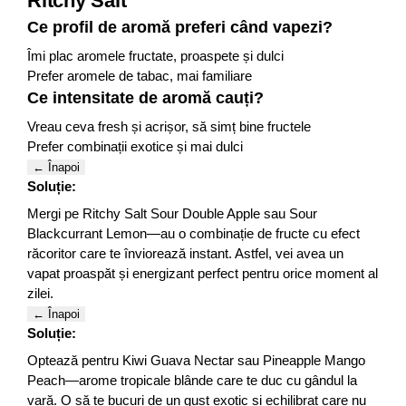
Ritchy Salt
Ce profil de aromă preferi când vapezi?
Îmi plac aromele fructate, proaspete și dulci
Prefer aromele de tabac, mai familiare
Ce intensitate de aromă cauți?
Vreau ceva fresh și acrișor, să simț bine fructele
Prefer combinații exotice și mai dulci
← Înapoi
Soluție:
Mergi pe Ritchy Salt Sour Double Apple sau Sour
Blackcurrant Lemon—au o combinație de fructe cu efect
răcoritor care te înviorează instant. Astfel, vei avea un
vapat proaspăt și energizant perfect pentru orice moment al
zilei.
← Înapoi
Soluție:
Optează pentru Kiwi Guava Nectar sau Pineapple Mango
Peach—arome tropicale blânde care te duc cu gândul la
vară. O să te bucuri de un gust exotic și echilibrat care nu