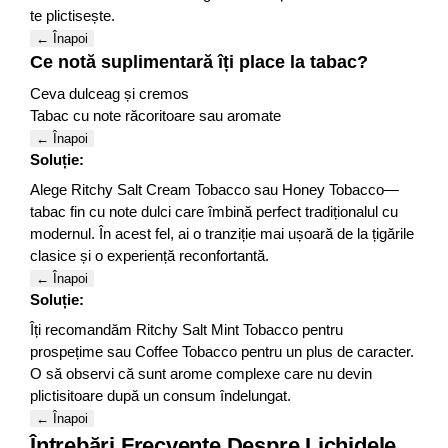
te plictisește.
← Înapoi
Ce notă suplimentară îți place la tabac?
Ceva dulceag și cremos
Tabac cu note răcoritoare sau aromate
← Înapoi
Soluție:
Alege Ritchy Salt Cream Tobacco sau Honey Tobacco—
tabac fin cu note dulci care îmbină perfect tradiționalul cu
modernul. În acest fel, ai o tranziție mai ușoară de la țigările
clasice și o experiență reconfortantă.
← Înapoi
Soluție:
Îți recomandăm Ritchy Salt Mint Tobacco pentru
prospețime sau Coffee Tobacco pentru un plus de caracter.
O să observi că sunt arome complexe care nu devin
plictisitoare după un consum îndelungat.
← Înapoi
Întrebări Frecvente Despre Lichidele