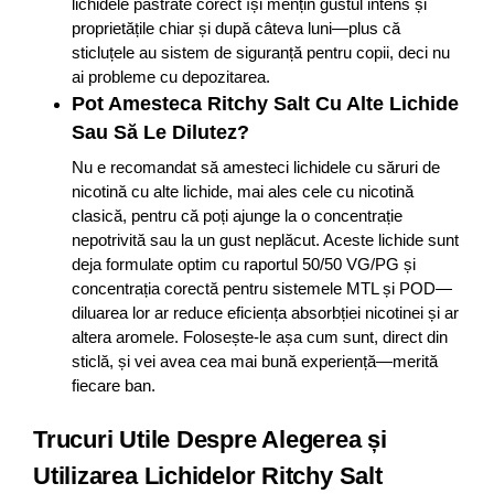
lichidele păstrate corect își mențin gustul intens și
proprietățile chiar și după câteva luni—plus că
sticluțele au sistem de siguranță pentru copii, deci nu
ai probleme cu depozitarea.
Pot Amesteca Ritchy Salt Cu Alte Lichide
Sau Să Le Dilutez?
Nu e recomandat să amesteci lichidele cu săruri de
nicotină cu alte lichide, mai ales cele cu nicotină
clasică, pentru că poți ajunge la o concentrație
nepotrivită sau la un gust neplăcut. Aceste lichide sunt
deja formulate optim cu raportul 50/50 VG/PG și
concentrația corectă pentru sistemele MTL și POD—
diluarea lor ar reduce eficiența absorbției nicotinei și ar
altera aromele. Folosește-le așa cum sunt, direct din
sticlă, și vei avea cea mai bună experiență—merită
fiecare ban.
Trucuri Utile Despre Alegerea și
Utilizarea Lichidelor Ritchy Salt