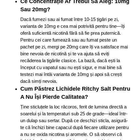
Ce Concentrație Ar Trebui Să Aleg: 10mg
Sau 20mg?
Dacă fumezi sau ai fumat între 10-15 țigări pe zi,
varianta de 10mg e cea mai potrivită pentru tine—îți
oferă suficientă nicotină fără să fie prea puternică.
Pentru cei care fumează sau au fumat peste un
pachet pe zi, mergi pe 20mg care îți va satisface mai
bine nevoia de nicotină și te va ajuta să eviți
recăderea la țigările clasice. La bază, dacă ești la
început cu vapatul sau nu ești sigur, e mai bine să
testezi mai întâi varianta de 10mg și apoi să crești
dacă simți nevoia.
Cum Păstrez Lichidele Ritchy Salt Pentru
A Nu Își Pierde Calitatea?
Ține sticluțele la loc răcoros, ferit de lumina directă a
soarelui și la temperaturi sub 25 de grade—ideal într-
un dulap sau sertar. După ce deschizi sticla, asigură-
te că închizi bine capacul după fiecare utilizare pentru
a nu se oxida nicotina și aromele. O să observi că