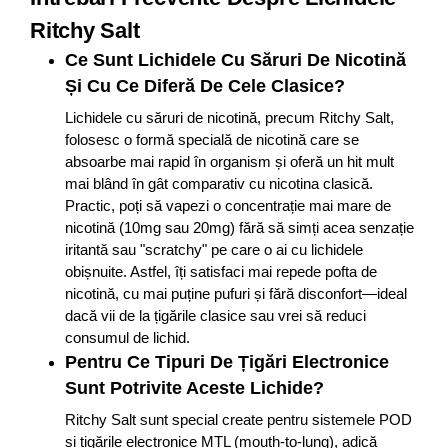
Ritchy Salt
Ce Sunt Lichidele Cu Săruri De Nicotină
Și Cu Ce Diferă De Cele Clasice?
Lichidele cu săruri de nicotină, precum Ritchy Salt,
folosesc o formă specială de nicotină care se
absoarbe mai rapid în organism și oferă un hit mult
mai blând în gât comparativ cu nicotina clasică.
Practic, poți să vapezi o concentrație mai mare de
nicotină (10mg sau 20mg) fără să simți acea senzație
iritantă sau "scratchy" pe care o ai cu lichidele
obișnuite. Astfel, îți satisfaci mai repede pofta de
nicotină, cu mai puține pufuri și fără disconfort—ideal
dacă vii de la țigările clasice sau vrei să reduci
consumul de lichid.
Pentru Ce Tipuri De Țigări Electronice
Sunt Potrivite Aceste Lichide?
Ritchy Salt sunt special create pentru sistemele POD
și țigările electronice MTL (mouth-to-lung), adică