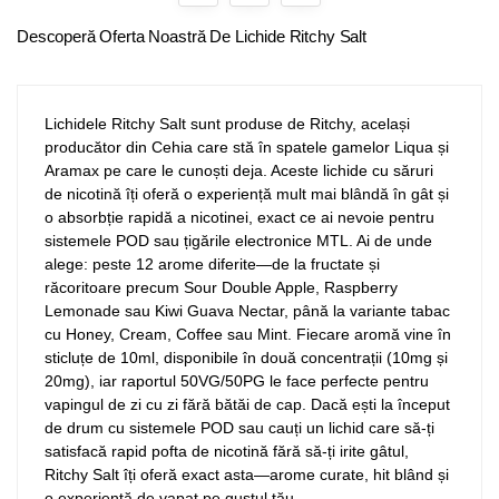
Descoperă Oferta Noastră De Lichide Ritchy Salt
Lichidele Ritchy Salt sunt produse de Ritchy, același
producător din Cehia care stă în spatele gamelor Liqua și
Aramax pe care le cunoști deja. Aceste lichide cu săruri
de nicotină îți oferă o experiență mult mai blândă în gât și
o absorbție rapidă a nicotinei, exact ce ai nevoie pentru
sistemele POD sau țigările electronice MTL. Ai de unde
alege: peste 12 arome diferite—de la fructate și
răcoritoare precum Sour Double Apple, Raspberry
Lemonade sau Kiwi Guava Nectar, până la variante tabac
cu Honey, Cream, Coffee sau Mint. Fiecare aromă vine în
sticluțe de 10ml, disponibile în două concentrații (10mg și
20mg), iar raportul 50VG/50PG le face perfecte pentru
vapingul de zi cu zi fără bătăi de cap. Dacă ești la început
de drum cu sistemele POD sau cauți un lichid care să-ți
satisfacă rapid pofta de nicotină fără să-ți irite gâtul,
Ritchy Salt îți oferă exact asta—arome curate, hit blând și
o experiență de vapat pe gustul tău.