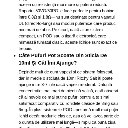
acelea cu rezistență mai mare și putere redusă.
Raportul 50VG/50PG le face perfecte pentru bobine
între 0.8Ω și 1.8Ω—nu sunt destinate pentru vapatul
DL (direct-to-lung) sau moduri puternice care produc
nori mari de abur. Pe scurt, dacă ai un sistem
compact, un POD sau o țigară electronică care
mimează fumatul clasic, aceste lichide sunt exact ce
trebuie.
Câte Pufuri Pot Scoate Din Sticla De
10ml Și Cât Îmi Ajunge?
Depinde mult de cum vapezi și ce sistem folosești,
dar în medie o sticluță de 10ml Ritchy Salt îți poate
ajunge între 3-7 zile dacă vapezi moderat. Datorită
concentrației mai mari de nicotină salină, o să observi
că ai nevoie de mai puține pufuri pentru a te simți
satisfăcut comparativ cu lichidele clasice de 3mg sau
6mg. În plus, sistemele POD consumă mult mai puțin
lichid decât modurile clasice, așa că vei avea parte de
o durată de utilizare mai lungă—simplu ca bună ziua.