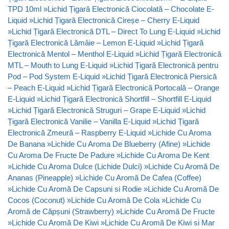
TPD 10ml
»
Lichid Țigară Electronică Ciocolată – Chocolate E-
Liquid
»
Lichid Țigară Electronică Cireșe – Cherry E-Liquid
»
Lichid Țigară Electronică DTL – Direct To Lung E-Liquid
»
Lichid
Țigară Electronică Lămâie – Lemon E-Liquid
»
Lichid Țigară
Electronică Mentol – Menthol E-Liquid
»
Lichid Țigară Electronică
MTL – Mouth to Lung E-Liquid
»
Lichid Țigară Electronică pentru
Pod – Pod System E-Liquid
»
Lichid Țigară Electronică Piersică
– Peach E-Liquid
»
Lichid Țigară Electronică Portocală – Orange
E-Liquid
»
Lichid Țigară Electronică Shortfill – Shortfill E-Liquid
»
Lichid Țigară Electronică Struguri – Grape E-Liquid
»
Lichid
Țigară Electronică Vanilie – Vanilla E-Liquid
»
Lichid Țigară
Electronică Zmeură – Raspberry E-Liquid
»
Lichide Cu Aroma
De Banana
»
Lichide Cu Aroma De Blueberry (Afine)
»
Lichide
Cu Aroma De Fructe De Padure
»
Lichide Cu Aroma De Kent
»
Lichide Cu Aroma Dulce (Lichide Dulci)
»
Lichide Cu Aromă De
Ananas (Pineapple)
»
Lichide Cu Aromă De Cafea (Coffee)
»
Lichide Cu Aromă De Capsuni si Rodie
»
Lichide Cu Aromă De
Cocos (Coconut)
»
Lichide Cu Aromă De Cola
»
Lichide Cu
Aromă de Căpșuni (Strawberry)
»
Lichide Cu Aromă De Fructe
»
Lichide Cu Aromă De Kiwi
»
Lichide Cu Aromă De Kiwi si Mar