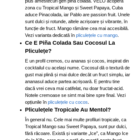
plus amestecuri gen piña colada. VELO acoperă
zona cu Tropical Mango și Sweet Papaya, Cuba
aduce Pinacolada, iar Pablo are passion fruit. Unele
sunt dulci și rotunde, altele acrișoare și vibrante, în
funcție de fruct. Mango rămâne cea mai accesibilă.
Vezi varianta dedicată în
pliculețele cu mango
.
Ce E Piña Colada Sau Cocosul La
Pliculețe?
E un profil cremos, cu ananas și cocos, inspirat din
cocktailul cu același nume. Cocosul dă o textură de
gust mai plină și mai dulce decât un fruct simplu, iar
ananasul aduce partea acrișoară. E pentru tine
dacă vrei ceva mai catifelat, nu doar fructat-acid.
Notele cremoase se simt mai bine spre final. Vezi
opțiunile în
pliculețele cu cocos
.
Pliculețele Tropicale Au Mentol?
În general nu. Cele mai multe profiluri tropicale, ca
Tropical Mango sau Sweet Papaya, sunt pur dulci,
fără răcoare. Există și variante „Ice”, ca Mango Ice