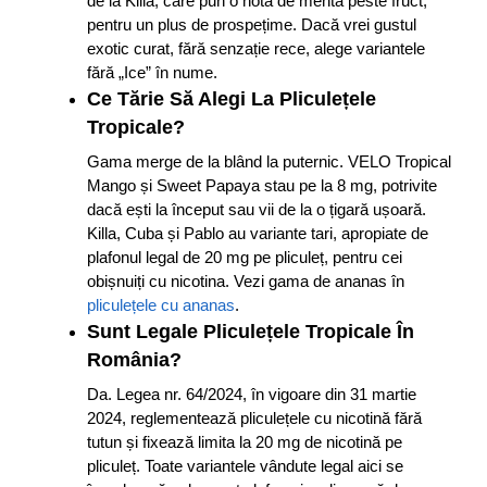
de la Killa, care pun o notă de mentă peste fruct,
pentru un plus de prospețime. Dacă vrei gustul
exotic curat, fără senzație rece, alege variantele
fără „Ice” în nume.
Ce Tărie Să Alegi La Pliculețele
Tropicale?
Gama merge de la blând la puternic. VELO Tropical
Mango și Sweet Papaya stau pe la 8 mg, potrivite
dacă ești la început sau vii de la o țigară ușoară.
Killa, Cuba și Pablo au variante tari, apropiate de
plafonul legal de 20 mg pe pliculeț, pentru cei
obișnuiți cu nicotina. Vezi gama de ananas în
pliculețele cu ananas
.
Sunt Legale Pliculețele Tropicale În
România?
Da. Legea nr. 64/2024, în vigoare din 31 martie
2024, reglementează pliculețele cu nicotină fără
tutun și fixează limita la 20 mg de nicotină pe
pliculeț. Toate variantele vândute legal aici se