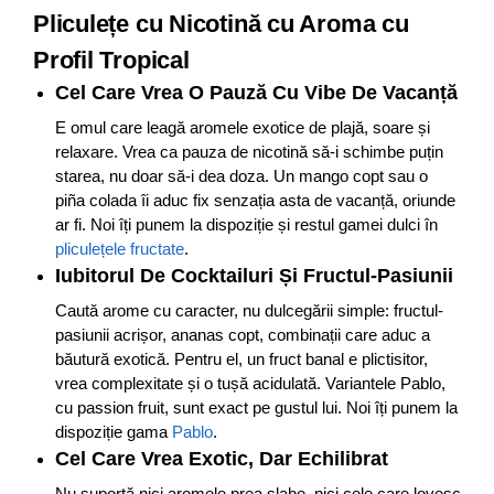
Pliculețe cu Nicotină cu Aroma cu
Profil Tropical
Cel Care Vrea O Pauză Cu Vibe De Vacanță
E omul care leagă aromele exotice de plajă, soare și
relaxare. Vrea ca pauza de nicotină să-i schimbe puțin
starea, nu doar să-i dea doza. Un mango copt sau o
piña colada îi aduc fix senzația asta de vacanță, oriunde
ar fi. Noi îți punem la dispoziție și restul gamei dulci în
pliculețele fructate
.
Iubitorul De Cocktailuri Și Fructul-Pasiunii
Caută arome cu caracter, nu dulcegării simple: fructul-
pasiunii acrișor, ananas copt, combinații care aduc a
băutură exotică. Pentru el, un fruct banal e plictisitor,
vrea complexitate și o tușă acidulată. Variantele Pablo,
cu passion fruit, sunt exact pe gustul lui. Noi îți punem la
dispoziție gama
Pablo
.
Cel Care Vrea Exotic, Dar Echilibrat
Nu suportă nici aromele prea slabe, nici cele care lovesc