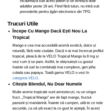
încadrează sub acest plafon și se livrează doar
adulților peste 18 ani. Fiind fără tutun, nu intră sub
prevederile pentru țigări electronice din TPD.
Trucuri Utile
Începe Cu Mango Dacă Ești Nou La
Tropical
Mango e cea mai accesibilă aromă exotică, dulce și
rotundă, fără note ciudate. Dacă n-ai mai încercat profilul
tropical, pleacă de la VELO Tropical Mango la 8 mg și
vezi cum ți se pare. Astfel, te obișnuiești cu gustul
înainte să sari la combinații mai complexe, gen piña
colada sau papaya. Toată gama VELO o vezi în
categoria VELO
.
Citește Blendul, Nu Doar Numele
Multe arome tropicale sunt amestecuri, nu un singur
fruct. „Tropical Mango” are de fapt mango, fructul-
pasiunii și mandarină. Înainte să cumperi, uită-te ce note
ascunde, ca să știi exact la ce gust te aștepți. În acest