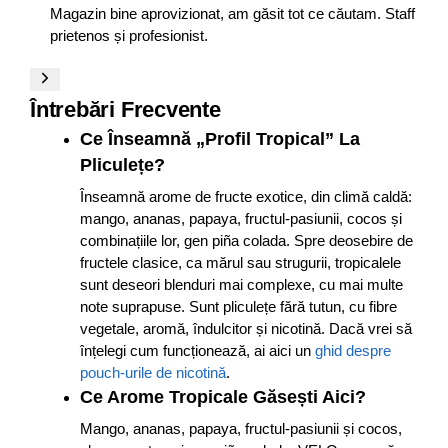
Magazin bine aprovizionat, am găsit tot ce căutam. Staff
prietenos și profesionist.
Întrebări Frecvente
Ce Înseamnă „Profil Tropical” La
Pliculețe?
Înseamnă arome de fructe exotice, din climă caldă:
mango, ananas, papaya, fructul-pasiunii, cocos și
combinațiile lor, gen piña colada. Spre deosebire de
fructele clasice, ca mărul sau strugurii, tropicalele
sunt deseori blenduri mai complexe, cu mai multe
note suprapuse. Sunt pliculețe fără tutun, cu fibre
vegetale, aromă, îndulcitor și nicotină. Dacă vrei să
înțelegi cum funcționează, ai aici un
ghid despre
pouch-urile de nicotină
.
Ce Arome Tropicale Găsești Aici?
Mango, ananas, papaya, fructul-pasiunii și cocos,