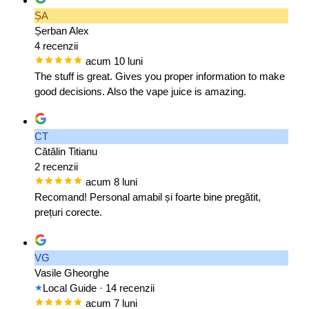
ȘA
Șerban Alex
4 recenzii
acum 10 luni
The stuff is great. Gives you proper information to make
good decisions. Also the vape juice is amazing.
CT
Cătălin Titianu
2 recenzii
acum 8 luni
Recomand! Personal amabil și foarte bine pregătit,
prețuri corecte.
VG
Vasile Gheorghe
Local Guide
· 14 recenzii
acum 7 luni