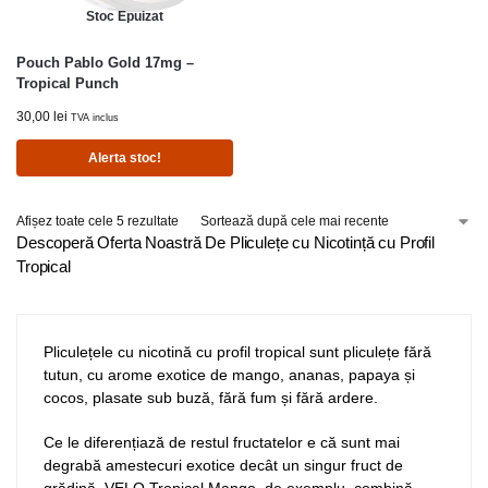
Stoc Epuizat
Pouch Pablo Gold 17mg –
Tropical Punch
30,00
lei
TVA inclus
Alerta stoc!
Afișez toate cele 5 rezultate
Descoperă Oferta Noastră De Pliculețe cu Nicotință cu Profil
Tropical
Pliculețele cu nicotină cu profil tropical sunt pliculețe fără
tutun, cu arome exotice de mango, ananas, papaya și
cocos, plasate sub buză, fără fum și fără ardere.
Ce le diferențiază de restul fructatelor e că sunt mai
degrabă amestecuri exotice decât un singur fruct de
grădină. VELO Tropical Mango, de exemplu, combină