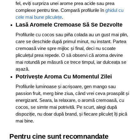
fel, eviți surpriza unei arome prea acide sau prea
complexe pentru tine. Compară profilurile în
ghidul cu
cele mai bune pliculețe
.
Lasă Aromele Cremoase Să Se Dezvolte
Profilurile cu cocos sau piña colada au un gust mai plin,
care se deschide după primul minut, nu instant. Partea
cremoasă vine spre mijloc și final, deci nu scoate
pliculețul prea repede. O să observi că aroma devine
mai rotundă pe măsură ce trece timpul, iar dulceața se
așază.
Potrivește Aroma Cu Momentul Zilei
Profilurile luminoase și acrișoare, gen mango sau
passion fruit, merg bine ziua, când vrei ceva proaspăt și
energizant. Seara, la relaxare, o aromă cremoasă, cu
cocos, se simte mai potrivită. Pe scurt, alegi după
dispoziție, nu doar după brand, și fiecare pliculeț îți pică
mai bine.
Pentru cine sunt recomnandate