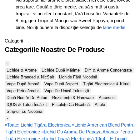
prea tare. Caută o tărie medie, ca să simtă și gustul
tropical, și un efect constant, fără bruscări. Variantele de
8 mg, gen Tropical Mango sau Sweet Papaya, îi prind
bine. Noi îți punem la dispoziție selecția de
tărie medie
.
Categorii
Categoriile Noastre De Produse
‹
Lichide & Arome
Lichide După Mărime
DIY & Arome Concentrate
Lichide Branded & NicSalt
Lichide Fără Nicotină
Vape După Aromă
Vape După Aspect
Țigări Electronice & Kituri
Vape Reîncărcabil
Vape De Unică Folosință
După Număr De Pufuri
Rezistențe & Hardware
Accesorii
IQOS & Tutun Încălzit
Pliculețe Cu Nicotină
Altele
Strip-uri cu Nicotina
›
»
Toate: Lichid Țigăra Electronica
»
Lichid American Blend Pentru
Țigări Electronice
»
Lichid Cu Aroma De Papaya Ananas Pentru
Țigări Electronice
»
Lichid Țigară Electronică 10ml – E-Liquid