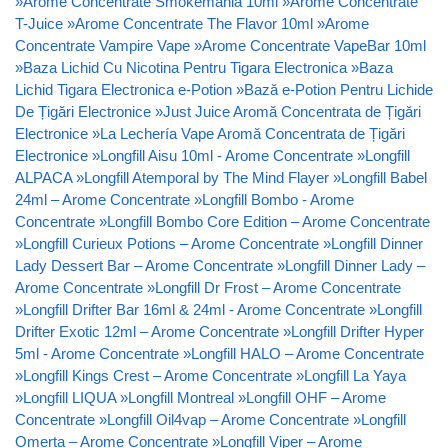
»
Arome Concentrate Smokemania 10ml
»
Arome Concentrate
T-Juice
»
Arome Concentrate The Flavor 10ml
»
Arome
Concentrate Vampire Vape
»
Arome Concentrate VapeBar 10ml
»
Baza Lichid Cu Nicotina Pentru Tigara Electronica
»
Baza
Lichid Tigara Electronica e-Potion
»
Bază e-Potion Pentru Lichide
De Țigări Electronice
»
Just Juice Aromă Concentrata de Țigări
Electronice
»
La Lechería Vape Aromă Concentrata de Țigări
Electronice
»
Longfill Aisu 10ml - Arome Concentrate
»
Longfill
ALPACA
»
Longfill Atemporal by The Mind Flayer
»
Longfill Babel
24ml – Arome Concentrate
»
Longfill Bombo - Arome
Concentrate
»
Longfill Bombo Core Edition – Arome Concentrate
»
Longfill Curieux Potions – Arome Concentrate
»
Longfill Dinner
Lady Dessert Bar – Arome Concentrate
»
Longfill Dinner Lady –
Arome Concentrate
»
Longfill Dr Frost – Arome Concentrate
»
Longfill Drifter Bar 16ml & 24ml - Arome Concentrate
»
Longfill
Drifter Exotic 12ml – Arome Concentrate
»
Longfill Drifter Hyper
5ml - Arome Concentrate
»
Longfill HALO – Arome Concentrate
»
Longfill Kings Crest – Arome Concentrate
»
Longfill La Yaya
»
Longfill LIQUA
»
Longfill Montreal
»
Longfill OHF – Arome
Concentrate
»
Longfill Oil4vap – Arome Concentrate
»
Longfill
Omerta – Arome Concentrate
»
Longfill Viper – Arome