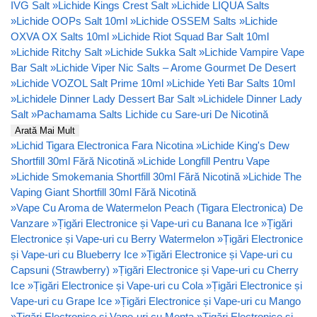
IVG Salt
»
Lichide Kings Crest Salt
»
Lichide LIQUA Salts
»
Lichide OOPs Salt 10ml
»
Lichide OSSEM Salts
»
Lichide
OXVA OX Salts 10ml
»
Lichide Riot Squad Bar Salt 10ml
»
Lichide Ritchy Salt
»
Lichide Sukka Salt
»
Lichide Vampire Vape
Bar Salt
»
Lichide Viper Nic Salts – Arome Gourmet De Desert
»
Lichide VOZOL Salt Prime 10ml
»
Lichide Yeti Bar Salts 10ml
»
Lichidele Dinner Lady Dessert Bar Salt
»
Lichidele Dinner Lady
Salt
»
Pachamama Salts Lichide cu Sare-uri De Nicotină
Arată Mai Mult
»
Lichid Tigara Electronica Fara Nicotina
»
Lichide King's Dew
Shortfill 30ml Fără Nicotină
»
Lichide Longfill Pentru Vape
»
Lichide Smokemania Shortfill 30ml Fără Nicotină
»
Lichide The
Vaping Giant Shortfill 30ml Fără Nicotină
»
Vape Cu Aroma de Watermelon Peach (Tigara Electronica) De
Vanzare
»
Țigări Electronice și Vape-uri cu Banana Ice
»
Țigări
Electronice și Vape-uri cu Berry Watermelon
»
Țigări Electronice
și Vape-uri cu Blueberry Ice
»
Țigări Electronice și Vape-uri cu
Capsuni (Strawberry)
»
Țigări Electronice și Vape-uri cu Cherry
Ice
»
Țigări Electronice și Vape-uri cu Cola
»
Țigări Electronice și
Vape-uri cu Grape Ice
»
Țigări Electronice și Vape-uri cu Mango
»
Țigări Electronice și Vape-uri cu Menta
»
Țigări Electronice și