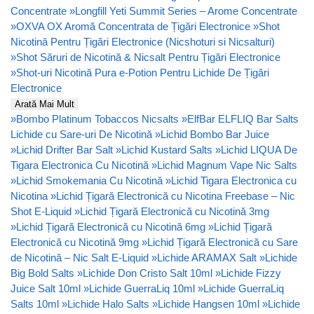
Concentrate
»
Longfill Yeti Summit Series – Arome Concentrate
»
OXVA OX Aromă Concentrata de Țigări Electronice
»
Shot
Nicotină Pentru Țigări Electronice (Nicshoturi si Nicsalturi)
»
Shot Săruri de Nicotină & Nicsalt Pentru Țigări Electronice
»
Shot-uri Nicotină Pura e-Potion Pentru Lichide De Țigări
Electronice
Arată Mai Mult
»
Bombo Platinum Tobaccos Nicsalts
»
ElfBar ELFLIQ Bar Salts
Lichide cu Sare-uri De Nicotină
»
Lichid Bombo Bar Juice
»
Lichid Drifter Bar Salt
»
Lichid Kustard Salts
»
Lichid LIQUA De
Tigara Electronica Cu Nicotină
»
Lichid Magnum Vape Nic Salts
»
Lichid Smokemania Cu Nicotină
»
Lichid Tigara Electronica cu
Nicotina
»
Lichid Țigară Electronică cu Nicotina Freebase – Nic
Shot E-Liquid
»
Lichid Țigară Electronică cu Nicotină 3mg
»
Lichid Țigară Electronică cu Nicotină 6mg
»
Lichid Țigară
Electronică cu Nicotină 9mg
»
Lichid Țigară Electronică cu Sare
de Nicotină – Nic Salt E-Liquid
»
Lichide ARAMAX Salt
»
Lichide
Big Bold Salts
»
Lichide Don Cristo Salt 10ml
»
Lichide Fizzy
Juice Salt 10ml
»
Lichide GuerraLiq 10ml
»
Lichide GuerraLiq
Salts 10ml
»
Lichide Halo Salts
»
Lichide Hangsen 10ml
»
Lichide