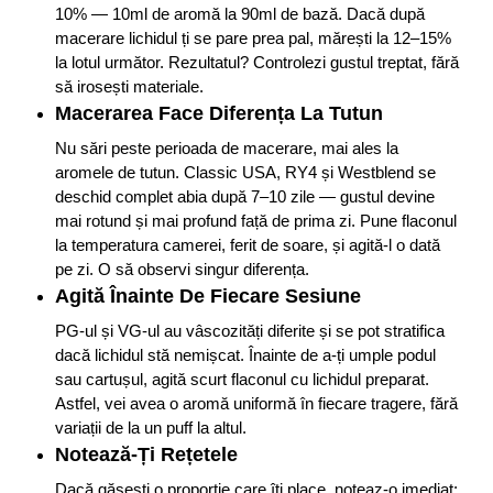
10% — 10ml de aromă la 90ml de bază. Dacă după
macerare lichidul ți se pare prea pal, mărești la 12–15%
la lotul următor. Rezultatul? Controlezi gustul treptat, fără
să irosești materiale.
Macerarea Face Diferența La Tutun
Nu sări peste perioada de macerare, mai ales la
aromele de tutun. Classic USA, RY4 și Westblend se
deschid complet abia după 7–10 zile — gustul devine
mai rotund și mai profund față de prima zi. Pune flaconul
la temperatura camerei, ferit de soare, și agită-l o dată
pe zi. O să observi singur diferența.
Agită Înainte De Fiecare Sesiune
PG-ul și VG-ul au vâscozități diferite și se pot stratifica
dacă lichidul stă nemișcat. Înainte de a-ți umple podul
sau cartușul, agită scurt flaconul cu lichidul preparat.
Astfel, vei avea o aromă uniformă în fiecare tragere, fără
variații de la un puff la altul.
Notează-Ți Rețetele
Dacă găsești o proporție care îți place, noteaz-o imediat: