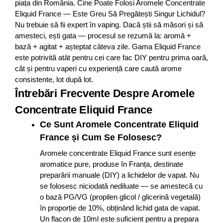
piața din România. Cine Poate Folosi Aromele Concentrate
Eliquid France — Este Greu Să Pregătești Singur Lichidul?
Nu trebuie să fii expert în vaping. Dacă știi să măsori și să
amesteci, ești gata — procesul se rezumă la: aromă +
bază + agitat + așteptat câteva zile. Gama Eliquid France
este potrivită atât pentru cei care fac DIY pentru prima oară,
cât și pentru vaperi cu experiență care caută arome
consistente, lot după lot.
Întrebări Frecvente Despre Aromele
Concentrate Eliquid France
Ce Sunt Aromele Concentrate Eliquid
France și Cum Se Folosesc?
Aromele concentrate Eliquid France sunt esențe
aromatice pure, produse în Franța, destinate
preparării manuale (DIY) a lichidelor de vapat. Nu
se folosesc niciodată nediluate — se amestecă cu
o bază PG/VG (propilen glicol / glicerină vegetală)
în proporție de 10%, obținând lichid gata de vapat.
Un flacon de 10ml este suficient pentru a prepara