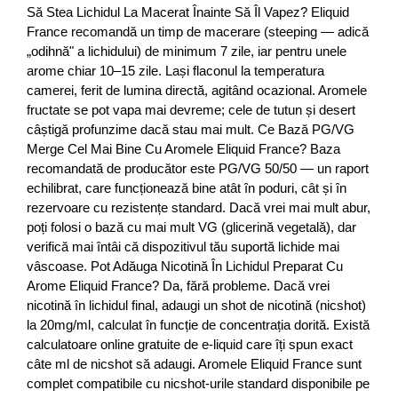
Să Stea Lichidul La Macerat Înainte Să Îl Vapez? Eliquid
France recomandă un timp de macerare (steeping — adică
„odihnă" a lichidului) de minimum 7 zile, iar pentru unele
arome chiar 10–15 zile. Lași flaconul la temperatura
camerei, ferit de lumina directă, agitând ocazional. Aromele
fructate se pot vapa mai devreme; cele de tutun și desert
câștigă profunzime dacă stau mai mult. Ce Bază PG/VG
Merge Cel Mai Bine Cu Aromele Eliquid France? Baza
recomandată de producător este PG/VG 50/50 — un raport
echilibrat, care funcționează bine atât în poduri, cât și în
rezervoare cu rezistențe standard. Dacă vrei mai mult abur,
poți folosi o bază cu mai mult VG (glicerină vegetală), dar
verifică mai întâi că dispozitivul tău suportă lichide mai
vâscoase. Pot Adăuga Nicotină În Lichidul Preparat Cu
Arome Eliquid France? Da, fără probleme. Dacă vrei
nicotină în lichidul final, adaugi un shot de nicotină (nicshot)
la 20mg/ml, calculat în funcție de concentrația dorită. Există
calculatoare online gratuite de e-liquid care îți spun exact
câte ml de nicshot să adaugi. Aromele Eliquid France sunt
complet compatibile cu nicshot-urile standard disponibile pe