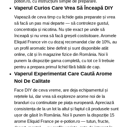
potion.ro, cu instrucțiuni simple de preparare.
Vaperul Curios Care Vrea Să Înceapă DIY
Vapează de ceva timp cu lichide gata preparate și vrea
să facă un pas mai departe — să controleze gustul,
concentrația și nicotina. Nu știe exact pe unde să
înceapă și nu vrea să facă greșeli costisitoare. Aromele
Eliquid France vin cu dozaj recomandat clar de 10%, au
un profil aromatic bine definit și sunt disponibile atât
online, cât și în magazine fizice din România. Noi îi
punem la dispoziție gama completă, cu tot ce îi trebuie
pentru a prepara primul lichid fără bătăi de cap.
Vaperul Experimentat Care Caută Arome
Noi De Calitate
Face DIY de ceva vreme, are deja echipamentul și
rețetele lui, dar vrea să exploreze arome noi de la
branduri cu continuitate pe piața europeană. Apreciază
consistența de la un lot la altul și faptul că produsele sunt
ușor de găsit în România. Noi îi punem la dispoziție 15
arome Eliquid France pe e-potion.ro — tutun, fructe,