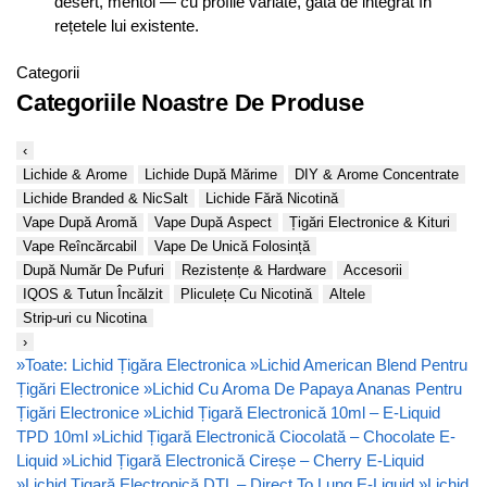
desert, mentol — cu profile variate, gata de integrat în
rețetele lui existente.
Categorii
Categoriile Noastre De Produse
‹
Lichide & Arome
Lichide După Mărime
DIY & Arome Concentrate
Lichide Branded & NicSalt
Lichide Fără Nicotină
Vape După Aromă
Vape După Aspect
Țigări Electronice & Kituri
Vape Reîncărcabil
Vape De Unică Folosință
După Număr De Pufuri
Rezistențe & Hardware
Accesorii
IQOS & Tutun Încălzit
Pliculețe Cu Nicotină
Altele
Strip-uri cu Nicotina
›
»
Toate: Lichid Țigăra Electronica
»
Lichid American Blend Pentru
Țigări Electronice
»
Lichid Cu Aroma De Papaya Ananas Pentru
Țigări Electronice
»
Lichid Țigară Electronică 10ml – E-Liquid
TPD 10ml
»
Lichid Țigară Electronică Ciocolată – Chocolate E-
Liquid
»
Lichid Țigară Electronică Cireșe – Cherry E-Liquid
»
Lichid Țigară Electronică DTL – Direct To Lung E-Liquid
»
Lichid