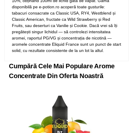
10%, obținând 100ml de lichid gata de vapat. Gama
disponibilă pe e-potion.ro acoperă toate gusturile:
tabacuri consacrate ca Classic USA, RY4, Westblend și
Classic American, fructate ca Wild Strawberry și Red
Fruits, sau deserturi ca Vanilie și Cookie. Dacă vrei să îți
pregătești singur lichidul — să controlezi intensitatea
aromei, raportul PG/VG și concentrația de nicotină —
aromele concentrate Eliquid France sunt un punct de start
solid, cu rezultate consistente de la un lot la altul.
Cumpără Cele Mai Populare Arome
Concentrate Din Oferta Noastră