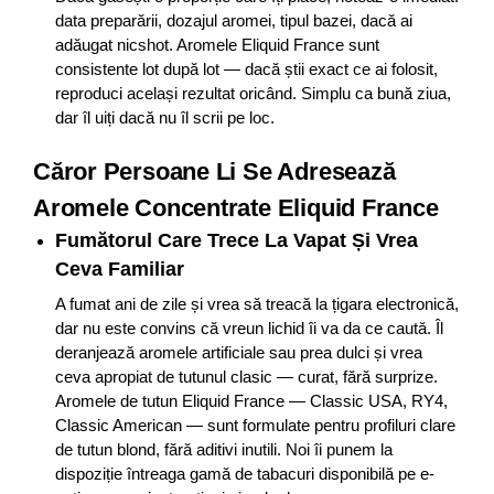
data preparării, dozajul aromei, tipul bazei, dacă ai
adăugat nicshot. Aromele Eliquid France sunt
consistente lot după lot — dacă știi exact ce ai folosit,
reproduci același rezultat oricând. Simplu ca bună ziua,
dar îl uiți dacă nu îl scrii pe loc.
Căror Persoane Li Se Adresează
Aromele Concentrate Eliquid France
Fumătorul Care Trece La Vapat Și Vrea
Ceva Familiar
A fumat ani de zile și vrea să treacă la țigara electronică,
dar nu este convins că vreun lichid îi va da ce caută. Îl
deranjează aromele artificiale sau prea dulci și vrea
ceva apropiat de tutunul clasic — curat, fără surprize.
Aromele de tutun Eliquid France — Classic USA, RY4,
Classic American — sunt formulate pentru profiluri clare
de tutun blond, fără aditivi inutili. Noi îi punem la
dispoziție întreaga gamă de tabacuri disponibilă pe e-