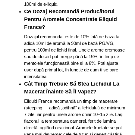
100ml de e-liquid.
Ce Dozaj Recomandă Producătorul
Pentru Aromele Concentrate Eliquid
France?
Dozajul recomandat este de 10% față de baza ta —
adică 10ml de aromă la 90ml de bază PG/VG,
pentru 100ml de lichid final. Unele arome cremoase
sau de desert pot merge până la 15%, în timp ce
mentolele funcționează bine și la 8%. Poți ajusta
ușor după primul lot, în funcție de cum ți se pare
intensitatea.
Cât Timp Trebuie Să Stea Lichidul La
Macerat Înainte Să Îl Vapez?
Eliquid France recomandă un timp de macerare
(steeping — adică „odihnă" a lichidului) de minimum
7 zile, iar pentru unele arome chiar 10–15 zile. Lași
flaconul la temperatura camerei, ferit de lumina
directă, agitând ocazional. Aromele fructate se pot
vapa mai devreme; cele de tutun și desert câștigă