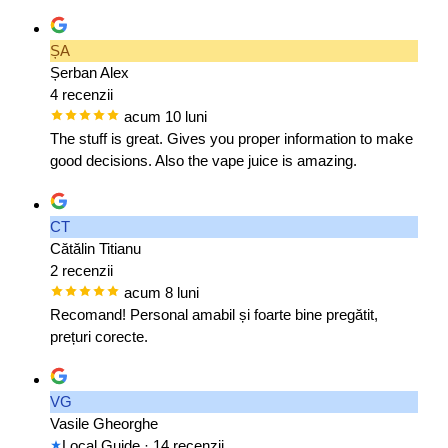
ȘA
Șerban Alex
4 recenzii
acum 10 luni
The stuff is great. Gives you proper information to make
good decisions. Also the vape juice is amazing.
CT
Cătălin Titianu
2 recenzii
acum 8 luni
Recomand! Personal amabil și foarte bine pregătit,
prețuri corecte.
VG
Vasile Gheorghe
Local Guide
· 14 recenzii