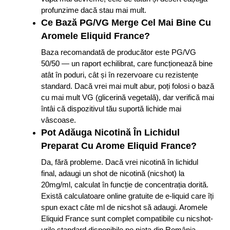
profunzime dacă stau mai mult.
Ce Bază PG/VG Merge Cel Mai Bine Cu
Aromele Eliquid France?
Baza recomandată de producător este PG/VG
50/50 — un raport echilibrat, care funcționează bine
atât în poduri, cât și în rezervoare cu rezistențe
standard. Dacă vrei mai mult abur, poți folosi o bază
cu mai mult VG (glicerină vegetală), dar verifică mai
întâi că dispozitivul tău suportă lichide mai
vâscoase.
Pot Adăuga Nicotină În Lichidul
Preparat Cu Arome Eliquid France?
Da, fără probleme. Dacă vrei nicotină în lichidul
final, adaugi un shot de nicotină (nicshot) la
20mg/ml, calculat în funcție de concentrația dorită.
Există calculatoare online gratuite de e-liquid care îți
spun exact câte ml de nicshot să adaugi. Aromele
Eliquid France sunt complet compatibile cu nicshot-
urile standard disponibile pe piața din România.