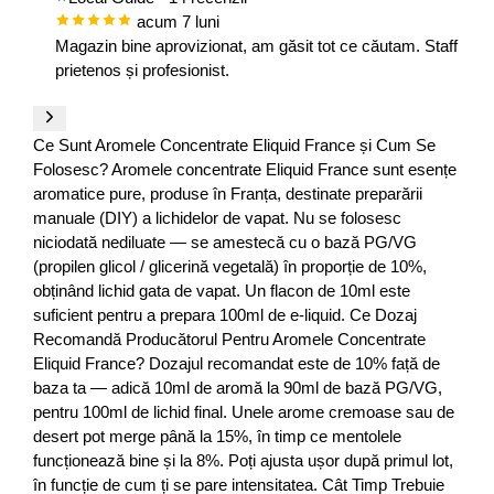
acum 7 luni
Magazin bine aprovizionat, am găsit tot ce căutam. Staff
prietenos și profesionist.
Ce Sunt Aromele Concentrate Eliquid France și Cum Se
Folosesc? Aromele concentrate Eliquid France sunt esențe
aromatice pure, produse în Franța, destinate preparării
manuale (DIY) a lichidelor de vapat. Nu se folosesc
niciodată nediluate — se amestecă cu o bază PG/VG
(propilen glicol / glicerină vegetală) în proporție de 10%,
obținând lichid gata de vapat. Un flacon de 10ml este
suficient pentru a prepara 100ml de e-liquid. Ce Dozaj
Recomandă Producătorul Pentru Aromele Concentrate
Eliquid France? Dozajul recomandat este de 10% față de
baza ta — adică 10ml de aromă la 90ml de bază PG/VG,
pentru 100ml de lichid final. Unele arome cremoase sau de
desert pot merge până la 15%, în timp ce mentolele
funcționează bine și la 8%. Poți ajusta ușor după primul lot,
în funcție de cum ți se pare intensitatea. Cât Timp Trebuie