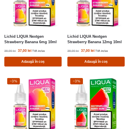
Lichid LIQUA Nextgen
Lichid LIQUA Nextgen
Strawberry Banana 6mg 10ml
Strawberry Banana 12mg 10ml
37,00
lei
37,00
lei
38,00
lei
38,00
lei
TVA inclus
TVA inclus
Adaugă în coș
Adaugă în coș
-3%
−3%
-3%
−3%