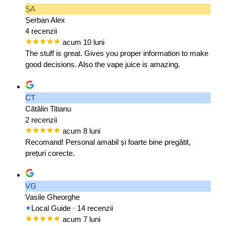
ȘA
Șerban Alex
4 recenzii
acum 10 luni
The stuff is great. Gives you proper information to make
good decisions. Also the vape juice is amazing.
CT
Cătălin Titianu
2 recenzii
acum 8 luni
Recomand! Personal amabil și foarte bine pregătit,
prețuri corecte.
VG
Vasile Gheorghe
Local Guide
· 14 recenzii
acum 7 luni