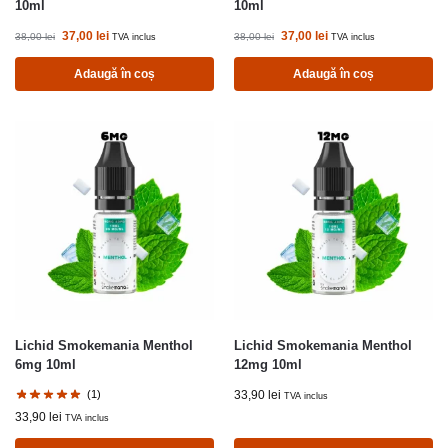
10ml
10ml
37,00
lei
37,00
lei
38,00
lei
38,00
lei
TVA inclus
TVA inclus
Adaugă în coș
Adaugă în coș
Lichid Smokemania Menthol
Lichid Smokemania Menthol
6mg 10ml
12mg 10ml
(1)
33,90
lei
TVA inclus
33,90
lei
TVA inclus