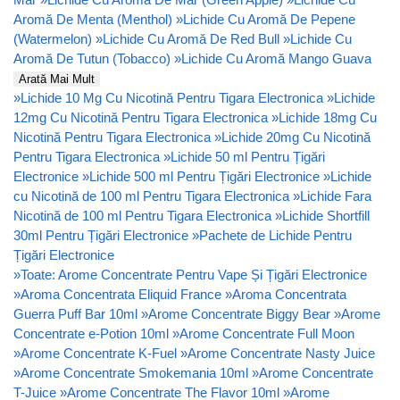
Aromă De Menta (Menthol)
»
Lichide Cu Aromă De Pepene
(Watermelon)
»
Lichide Cu Aromă De Red Bull
»
Lichide Cu
Aromă De Tutun (Tobacco)
»
Lichide Cu Aromă Mango Guava
Arată Mai Mult
»
Lichide 10 Mg Cu Nicotină Pentru Tigara Electronica
»
Lichide
12mg Cu Nicotină Pentru Tigara Electronica
»
Lichide 18mg Cu
Nicotină Pentru Tigara Electronica
»
Lichide 20mg Cu Nicotină
Pentru Tigara Electronica
»
Lichide 50 ml Pentru Țigări
Electronice
»
Lichide 500 ml Pentru Țigări Electronice
»
Lichide
cu Nicotină de 100 ml Pentru Tigara Electronica
»
Lichide Fara
Nicotină de 100 ml Pentru Tigara Electronica
»
Lichide Shortfill
30ml Pentru Țigări Electronice
»
Pachete de Lichide Pentru
Țigări Electronice
»
Toate: Arome Concentrate Pentru Vape Și Țigări Electronice
»
Aroma Concentrata Eliquid France
»
Aroma Concentrata
Guerra Puff Bar 10ml
»
Arome Concentrate Biggy Bear
»
Arome
Concentrate e-Potion 10ml
»
Arome Concentrate Full Moon
»
Arome Concentrate K-Fuel
»
Arome Concentrate Nasty Juice
»
Arome Concentrate Smokemania 10ml
»
Arome Concentrate
T-Juice
»
Arome Concentrate The Flavor 10ml
»
Arome