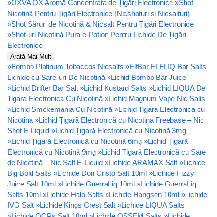
»
OXVA OX Aromă Concentrata de Țigări Electronice
»
Shot
Nicotină Pentru Țigări Electronice (Nicshoturi si Nicsalturi)
»
Shot Săruri de Nicotină & Nicsalt Pentru Țigări Electronice
»
Shot-uri Nicotină Pura e-Potion Pentru Lichide De Țigări
Electronice
Arată Mai Mult
»
Bombo Platinum Tobaccos Nicsalts
»
ElfBar ELFLIQ Bar Salts
Lichide cu Sare-uri De Nicotină
»
Lichid Bombo Bar Juice
»
Lichid Drifter Bar Salt
»
Lichid Kustard Salts
»
Lichid LIQUA De
Tigara Electronica Cu Nicotină
»
Lichid Magnum Vape Nic Salts
»
Lichid Smokemania Cu Nicotină
»
Lichid Tigara Electronica cu
Nicotina
»
Lichid Țigară Electronică cu Nicotina Freebase – Nic
Shot E-Liquid
»
Lichid Țigară Electronică cu Nicotină 3mg
»
Lichid Țigară Electronică cu Nicotină 6mg
»
Lichid Țigară
Electronică cu Nicotină 9mg
»
Lichid Țigară Electronică cu Sare
de Nicotină – Nic Salt E-Liquid
»
Lichide ARAMAX Salt
»
Lichide
Big Bold Salts
»
Lichide Don Cristo Salt 10ml
»
Lichide Fizzy
Juice Salt 10ml
»
Lichide GuerraLiq 10ml
»
Lichide GuerraLiq
Salts 10ml
»
Lichide Halo Salts
»
Lichide Hangsen 10ml
»
Lichide
IVG Salt
»
Lichide Kings Crest Salt
»
Lichide LIQUA Salts
»
Lichide OOPs Salt 10ml
»
Lichide OSSEM Salts
»
Lichide