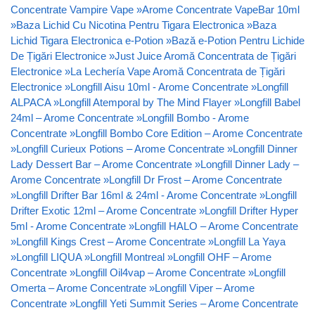
Concentrate Vampire Vape
»
Arome Concentrate VapeBar 10ml
»
Baza Lichid Cu Nicotina Pentru Tigara Electronica
»
Baza
Lichid Tigara Electronica e-Potion
»
Bază e-Potion Pentru Lichide
De Țigări Electronice
»
Just Juice Aromă Concentrata de Țigări
Electronice
»
La Lechería Vape Aromă Concentrata de Țigări
Electronice
»
Longfill Aisu 10ml - Arome Concentrate
»
Longfill
ALPACA
»
Longfill Atemporal by The Mind Flayer
»
Longfill Babel
24ml – Arome Concentrate
»
Longfill Bombo - Arome
Concentrate
»
Longfill Bombo Core Edition – Arome Concentrate
»
Longfill Curieux Potions – Arome Concentrate
»
Longfill Dinner
Lady Dessert Bar – Arome Concentrate
»
Longfill Dinner Lady –
Arome Concentrate
»
Longfill Dr Frost – Arome Concentrate
»
Longfill Drifter Bar 16ml & 24ml - Arome Concentrate
»
Longfill
Drifter Exotic 12ml – Arome Concentrate
»
Longfill Drifter Hyper
5ml - Arome Concentrate
»
Longfill HALO – Arome Concentrate
»
Longfill Kings Crest – Arome Concentrate
»
Longfill La Yaya
»
Longfill LIQUA
»
Longfill Montreal
»
Longfill OHF – Arome
Concentrate
»
Longfill Oil4vap – Arome Concentrate
»
Longfill
Omerta – Arome Concentrate
»
Longfill Viper – Arome
Concentrate
»
Longfill Yeti Summit Series – Arome Concentrate