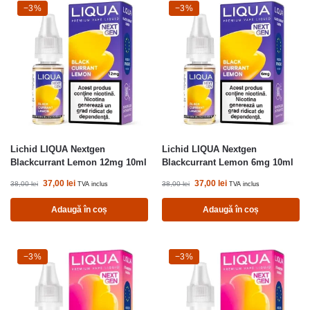
-3%
−3%
-3%
−3%
Lichid LIQUA Nextgen
Lichid LIQUA Nextgen
Blackcurrant Lemon 12mg 10ml
Blackcurrant Lemon 6mg 10ml
37,00
lei
37,00
lei
38,00
lei
38,00
lei
TVA inclus
TVA inclus
Adaugă în coș
Adaugă în coș
-3%
−3%
-3%
−3%