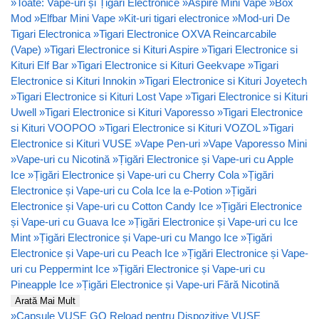
»
Toate: Vape-uri și Țigări Electronice
»
Aspire Mini Vape
»
Box
Mod
»
Elfbar Mini Vape
»
Kit-uri tigari electronice
»
Mod-uri De
Tigari Electronica
»
Tigari Electronice OXVA Reincarcabile
(Vape)
»
Tigari Electronice si Kituri Aspire
»
Tigari Electronice si
Kituri Elf Bar
»
Tigari Electronice si Kituri Geekvape
»
Tigari
Electronice si Kituri Innokin
»
Tigari Electronice si Kituri Joyetech
»
Tigari Electronice si Kituri Lost Vape
»
Tigari Electronice si Kituri
Uwell
»
Tigari Electronice si Kituri Vaporesso
»
Tigari Electronice
si Kituri VOOPOO
»
Tigari Electronice si Kituri VOZOL
»
Tigari
Electronice si Kituri VUSE
»
Vape Pen-uri
»
Vape Vaporesso Mini
»
Vape-uri cu Nicotină
»
Țigări Electronice și Vape-uri cu Apple
Ice
»
Țigări Electronice și Vape-uri cu Cherry Cola
»
Țigări
Electronice și Vape-uri cu Cola Ice la e-Potion
»
Țigări
Electronice și Vape-uri cu Cotton Candy Ice
»
Țigări Electronice
și Vape-uri cu Guava Ice
»
Țigări Electronice și Vape-uri cu Ice
Mint
»
Țigări Electronice și Vape-uri cu Mango Ice
»
Țigări
Electronice și Vape-uri cu Peach Ice
»
Țigări Electronice și Vape-
uri cu Peppermint Ice
»
Țigări Electronice și Vape-uri cu
Pineapple Ice
»
Țigări Electronice și Vape-uri Fără Nicotină
Arată Mai Mult
»
Capsule VUSE GO Reload pentru Dispozitive VUSE