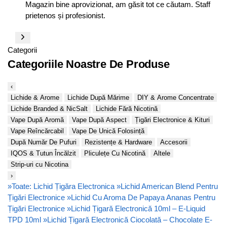
Magazin bine aprovizionat, am găsit tot ce căutam. Staff
prietenos și profesionist.
Categorii
Categoriile Noastre De Produse
‹
Lichide & Arome
Lichide După Mărime
DIY & Arome Concentrate
Lichide Branded & NicSalt
Lichide Fără Nicotină
Vape După Aromă
Vape După Aspect
Țigări Electronice & Kituri
Vape Reîncărcabil
Vape De Unică Folosință
După Număr De Pufuri
Rezistențe & Hardware
Accesorii
IQOS & Tutun Încălzit
Pliculețe Cu Nicotină
Altele
Strip-uri cu Nicotina
›
»
Toate: Lichid Țigăra Electronica
»
Lichid American Blend Pentru
Țigări Electronice
»
Lichid Cu Aroma De Papaya Ananas Pentru
Țigări Electronice
»
Lichid Țigară Electronică 10ml – E-Liquid
TPD 10ml
»
Lichid Țigară Electronică Ciocolată – Chocolate E-