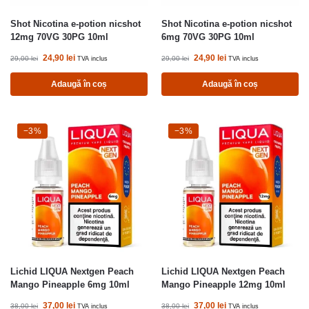
Shot Nicotina e-potion nicshot
Shot Nicotina e-potion nicshot
12mg 70VG 30PG 10ml
6mg 70VG 30PG 10ml
24,90
lei
24,90
lei
29,00
lei
29,00
lei
TVA inclus
TVA inclus
Adaugă în coș
Adaugă în coș
-3%
−3%
-3%
−3%
Lichid LIQUA Nextgen Peach
Lichid LIQUA Nextgen Peach
Mango Pineapple 6mg 10ml
Mango Pineapple 12mg 10ml
37,00
lei
37,00
lei
38,00
lei
38,00
lei
TVA inclus
TVA inclus