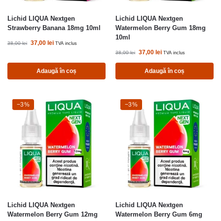
Lichid LIQUA Nextgen
Lichid LIQUA Nextgen
Strawberry Banana 18mg 10ml
Watermelon Berry Gum 18mg
10ml
37,00
lei
38,00
lei
TVA inclus
37,00
lei
38,00
lei
TVA inclus
Adaugă în coș
Adaugă în coș
-3%
−3%
-3%
−3%
Lichid LIQUA Nextgen
Lichid LIQUA Nextgen
Watermelon Berry Gum 12mg
Watermelon Berry Gum 6mg