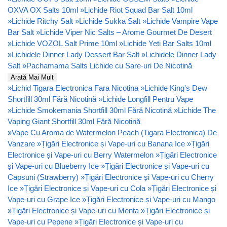
OXVA OX Salts 10ml
»
Lichide Riot Squad Bar Salt 10ml
»
Lichide Ritchy Salt
»
Lichide Sukka Salt
»
Lichide Vampire Vape
Bar Salt
»
Lichide Viper Nic Salts – Arome Gourmet De Desert
»
Lichide VOZOL Salt Prime 10ml
»
Lichide Yeti Bar Salts 10ml
»
Lichidele Dinner Lady Dessert Bar Salt
»
Lichidele Dinner Lady
Salt
»
Pachamama Salts Lichide cu Sare-uri De Nicotină
Arată Mai Mult
»
Lichid Tigara Electronica Fara Nicotina
»
Lichide King's Dew
Shortfill 30ml Fără Nicotină
»
Lichide Longfill Pentru Vape
»
Lichide Smokemania Shortfill 30ml Fără Nicotină
»
Lichide The
Vaping Giant Shortfill 30ml Fără Nicotină
»
Vape Cu Aroma de Watermelon Peach (Tigara Electronica) De
Vanzare
»
Țigări Electronice și Vape-uri cu Banana Ice
»
Țigări
Electronice și Vape-uri cu Berry Watermelon
»
Țigări Electronice
și Vape-uri cu Blueberry Ice
»
Țigări Electronice și Vape-uri cu
Capsuni (Strawberry)
»
Țigări Electronice și Vape-uri cu Cherry
Ice
»
Țigări Electronice și Vape-uri cu Cola
»
Țigări Electronice și
Vape-uri cu Grape Ice
»
Țigări Electronice și Vape-uri cu Mango
»
Țigări Electronice și Vape-uri cu Menta
»
Țigări Electronice și
Vape-uri cu Pepene
»
Țigări Electronice și Vape-uri cu