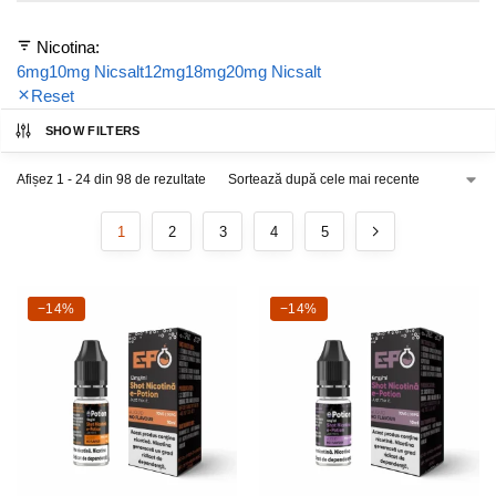
Nicotina:
6mg
10mg Nicsalt
12mg
18mg
20mg Nicsalt
Reset
SHOW FILTERS
Afișez 1 - 24 din 98 de rezultate
1
2
3
4
5
-14%
−14%
-14%
−14%