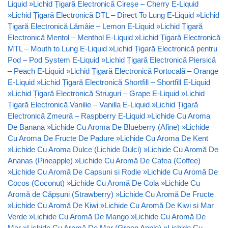
Liquid
»
Lichid Țigară Electronică Cireșe – Cherry E-Liquid
»
Lichid Țigară Electronică DTL – Direct To Lung E-Liquid
»
Lichid
Țigară Electronică Lămâie – Lemon E-Liquid
»
Lichid Țigară
Electronică Mentol – Menthol E-Liquid
»
Lichid Țigară Electronică
MTL – Mouth to Lung E-Liquid
»
Lichid Țigară Electronică pentru
Pod – Pod System E-Liquid
»
Lichid Țigară Electronică Piersică
– Peach E-Liquid
»
Lichid Țigară Electronică Portocală – Orange
E-Liquid
»
Lichid Țigară Electronică Shortfill – Shortfill E-Liquid
»
Lichid Țigară Electronică Struguri – Grape E-Liquid
»
Lichid
Țigară Electronică Vanilie – Vanilla E-Liquid
»
Lichid Țigară
Electronică Zmeură – Raspberry E-Liquid
»
Lichide Cu Aroma
De Banana
»
Lichide Cu Aroma De Blueberry (Afine)
»
Lichide
Cu Aroma De Fructe De Padure
»
Lichide Cu Aroma De Kent
»
Lichide Cu Aroma Dulce (Lichide Dulci)
»
Lichide Cu Aromă De
Ananas (Pineapple)
»
Lichide Cu Aromă De Cafea (Coffee)
»
Lichide Cu Aromă De Capsuni si Rodie
»
Lichide Cu Aromă De
Cocos (Coconut)
»
Lichide Cu Aromă De Cola
»
Lichide Cu
Aromă de Căpșuni (Strawberry)
»
Lichide Cu Aromă De Fructe
»
Lichide Cu Aromă De Kiwi
»
Lichide Cu Aromă De Kiwi si Mar
Verde
»
Lichide Cu Aromă De Mango
»
Lichide Cu Aromă De
Mar
»
Lichide Cu Aromă De Mar (Green Apple)
»
Lichide Cu