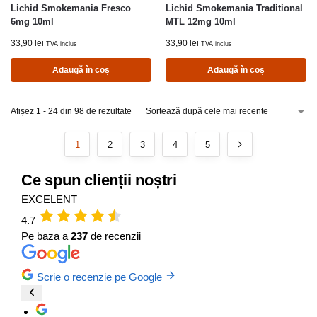
Lichid Smokemania Fresco
Lichid Smokemania Traditional
6mg 10ml
MTL 12mg 10ml
33,90
lei
33,90
lei
TVA inclus
TVA inclus
Adaugă în coș
Adaugă în coș
Afișez 1 - 24 din 98 de rezultate
1
2
3
4
5
Ce spun clienții noștri
EXCELENT
4.7
Pe baza a
237
de recenzii
Scrie o recenzie pe Google