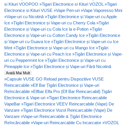
si Kituri VOOPOO
»
Tigari Electronice si Kituri VOZOL
»
Tigari
Electronice si Kituri VUSE
»
Vape Pen-uri
»
Vape Vaporesso Mini
»
Vape-uri cu Nicotină
»
Țigări Electronice și Vape-uri cu Apple
Ice
»
Țigări Electronice și Vape-uri cu Cherry Cola
»
Țigări
Electronice și Vape-uri cu Cola Ice la e-Potion
»
Țigări
Electronice și Vape-uri cu Cotton Candy Ice
»
Țigări Electronice
și Vape-uri cu Guava Ice
»
Țigări Electronice și Vape-uri cu Ice
Mint
»
Țigări Electronice și Vape-uri cu Mango Ice
»
Țigări
Electronice și Vape-uri cu Peach Ice
»
Țigări Electronice și Vape-
uri cu Peppermint Ice
»
Țigări Electronice și Vape-uri cu
Pineapple Ice
»
Țigări Electronice și Vape-uri Fără Nicotină
Arată Mai Mult
»
Capsule VUSE GO Reload pentru Dispozitive VUSE
Reincarcabile
»
Elf Bar Țigări Electronice și Vape-uri
Reîncărcabile
»
Elfbar Elfa Pro (Elf Bar Reincarcabil) Țigări
Electronice & Vape-uri
»
Tigari Electronice Reincarcabile
VapeBar
»
Tigari Electronice VEEV Reincarcabile (Vape) De
Vanzare
»
Tigari Electronice Vozol Reincarcabile (Vape) De
Vanzare
»
Vape-uri Reincarcabile & Țigări Electronice
Reîncărcabile
»
Vape-uri Reincarcabile Cu Incarcator
»
VOZOL