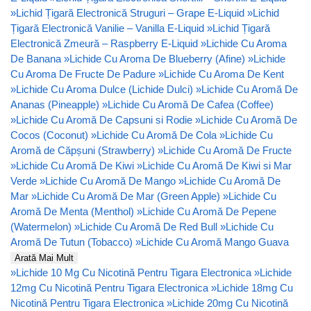
»
Lichid Țigară Electronică Struguri – Grape E-Liquid
»
Lichid
Țigară Electronică Vanilie – Vanilla E-Liquid
»
Lichid Țigară
Electronică Zmeură – Raspberry E-Liquid
»
Lichide Cu Aroma
De Banana
»
Lichide Cu Aroma De Blueberry (Afine)
»
Lichide
Cu Aroma De Fructe De Padure
»
Lichide Cu Aroma De Kent
»
Lichide Cu Aroma Dulce (Lichide Dulci)
»
Lichide Cu Aromă De
Ananas (Pineapple)
»
Lichide Cu Aromă De Cafea (Coffee)
»
Lichide Cu Aromă De Capsuni si Rodie
»
Lichide Cu Aromă De
Cocos (Coconut)
»
Lichide Cu Aromă De Cola
»
Lichide Cu
Aromă de Căpșuni (Strawberry)
»
Lichide Cu Aromă De Fructe
»
Lichide Cu Aromă De Kiwi
»
Lichide Cu Aromă De Kiwi si Mar
Verde
»
Lichide Cu Aromă De Mango
»
Lichide Cu Aromă De
Mar
»
Lichide Cu Aromă De Mar (Green Apple)
»
Lichide Cu
Aromă De Menta (Menthol)
»
Lichide Cu Aromă De Pepene
(Watermelon)
»
Lichide Cu Aromă De Red Bull
»
Lichide Cu
Aromă De Tutun (Tobacco)
»
Lichide Cu Aromă Mango Guava
Arată Mai Mult
»
Lichide 10 Mg Cu Nicotină Pentru Tigara Electronica
»
Lichide
12mg Cu Nicotină Pentru Tigara Electronica
»
Lichide 18mg Cu
Nicotină Pentru Tigara Electronica
»
Lichide 20mg Cu Nicotină