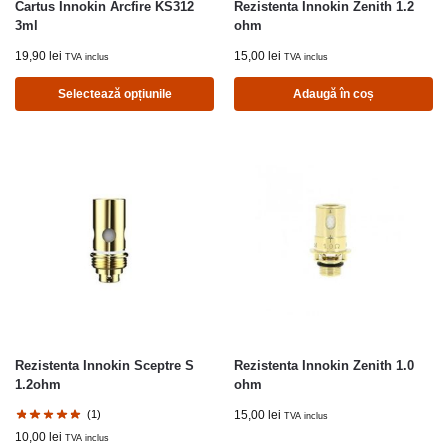
Cartus Innokin Arcfire KS312
Rezistenta Innokin Zenith 1.2
3ml
ohm
19,90
lei
15,00
lei
TVA inclus
TVA inclus
Selectează opțiunile
Adaugă în coș
Rezistenta Innokin Sceptre S
Rezistenta Innokin Zenith 1.0
1.2ohm
ohm
(1)
15,00
lei
TVA inclus
10,00
lei
TVA inclus