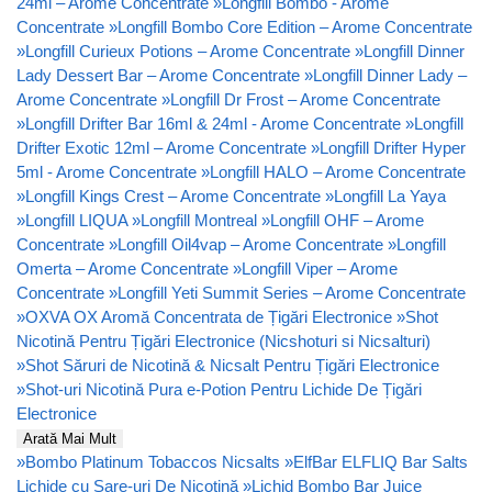
24ml – Arome Concentrate
»
Longfill Bombo - Arome
Concentrate
»
Longfill Bombo Core Edition – Arome Concentrate
»
Longfill Curieux Potions – Arome Concentrate
»
Longfill Dinner
Lady Dessert Bar – Arome Concentrate
»
Longfill Dinner Lady –
Arome Concentrate
»
Longfill Dr Frost – Arome Concentrate
»
Longfill Drifter Bar 16ml & 24ml - Arome Concentrate
»
Longfill
Drifter Exotic 12ml – Arome Concentrate
»
Longfill Drifter Hyper
5ml - Arome Concentrate
»
Longfill HALO – Arome Concentrate
»
Longfill Kings Crest – Arome Concentrate
»
Longfill La Yaya
»
Longfill LIQUA
»
Longfill Montreal
»
Longfill OHF – Arome
Concentrate
»
Longfill Oil4vap – Arome Concentrate
»
Longfill
Omerta – Arome Concentrate
»
Longfill Viper – Arome
Concentrate
»
Longfill Yeti Summit Series – Arome Concentrate
»
OXVA OX Aromă Concentrata de Țigări Electronice
»
Shot
Nicotină Pentru Țigări Electronice (Nicshoturi si Nicsalturi)
»
Shot Săruri de Nicotină & Nicsalt Pentru Țigări Electronice
»
Shot-uri Nicotină Pura e-Potion Pentru Lichide De Țigări
Electronice
Arată Mai Mult
»
Bombo Platinum Tobaccos Nicsalts
»
ElfBar ELFLIQ Bar Salts
Lichide cu Sare-uri De Nicotină
»
Lichid Bombo Bar Juice