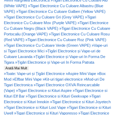
»
Mini Narghilea Electronica
»
Tigari Electronice Cu Culoare Alb
(White VAPE)
»
Tigari Electronice Cu Culoare Albastru (Blue
VAPE)
»
Tigari Electronice Cu Culoare Galben (Yellow VAPE)
»
Tigari Electronice Cu Culoare Gri (Grey VAPE)
»
Tigari
Electronice Cu Culoare Mov (Purple VAPE)
»
Tigari Electronice
Cu Culoare Negru (Black VAPE)
»
Tigari Electronice Cu Culoare
Portocaliu (Orange VAPE)
»
Tigari Electronice Cu Culoare Rosu
(Red VAPE)
»
Tigari Electronice Cu Culoare Roz (Pink VAPE)
»
Tigari Electronice Cu Culoare Verde (Green VAPE)
»
Vape-uri
si Tigari Electronice Mici
»
Țigări Electronice și Vape-uri de
Culoare Lavanda
»
Țigări Electronice și Vape-uri In Forma De
Tigara
»
Țigări Electronice și Vape-uri In Forma Patrata
Arată Mai Mult
»
Toate: Vape-uri și Țigări Electronice
»
Aspire Mini Vape
»
Box
Mod
»
Elfbar Mini Vape
»
Kit-uri tigari electronice
»
Mod-uri De
Tigari Electronica
»
Tigari Electronice OXVA Reincarcabile
(Vape)
»
Tigari Electronice si Kituri Aspire
»
Tigari Electronice si
Kituri Elf Bar
»
Tigari Electronice si Kituri Geekvape
»
Tigari
Electronice si Kituri Innokin
»
Tigari Electronice si Kituri Joyetech
»
Tigari Electronice si Kituri Lost Vape
»
Tigari Electronice si Kituri
Uwell
»
Tigari Electronice si Kituri Vaporesso
»
Tigari Electronice