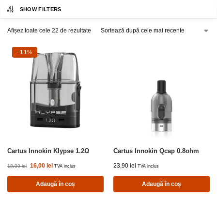
SHOW FILTERS
Afișez toate cele 22 de rezultate
-11%
−11%
Cartus Innokin Klypse 1.2Ω
Cartus Innokin Qcap 0.8ohm
16,00
lei
23,90
lei
18,00
lei
TVA inclus
TVA inclus
Adaugă în coș
Adaugă în coș