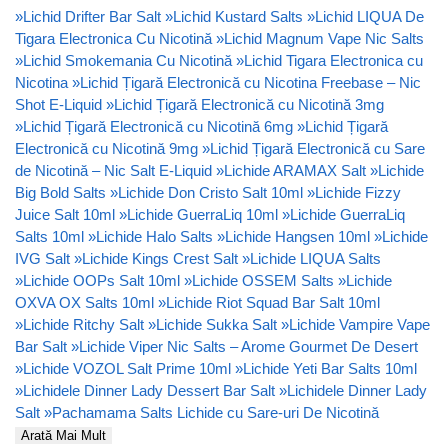
»
Lichid Drifter Bar Salt
»
Lichid Kustard Salts
»
Lichid LIQUA De
Tigara Electronica Cu Nicotină
»
Lichid Magnum Vape Nic Salts
»
Lichid Smokemania Cu Nicotină
»
Lichid Tigara Electronica cu
Nicotina
»
Lichid Țigară Electronică cu Nicotina Freebase – Nic
Shot E-Liquid
»
Lichid Țigară Electronică cu Nicotină 3mg
»
Lichid Țigară Electronică cu Nicotină 6mg
»
Lichid Țigară
Electronică cu Nicotină 9mg
»
Lichid Țigară Electronică cu Sare
de Nicotină – Nic Salt E-Liquid
»
Lichide ARAMAX Salt
»
Lichide
Big Bold Salts
»
Lichide Don Cristo Salt 10ml
»
Lichide Fizzy
Juice Salt 10ml
»
Lichide GuerraLiq 10ml
»
Lichide GuerraLiq
Salts 10ml
»
Lichide Halo Salts
»
Lichide Hangsen 10ml
»
Lichide
IVG Salt
»
Lichide Kings Crest Salt
»
Lichide LIQUA Salts
»
Lichide OOPs Salt 10ml
»
Lichide OSSEM Salts
»
Lichide
OXVA OX Salts 10ml
»
Lichide Riot Squad Bar Salt 10ml
»
Lichide Ritchy Salt
»
Lichide Sukka Salt
»
Lichide Vampire Vape
Bar Salt
»
Lichide Viper Nic Salts – Arome Gourmet De Desert
»
Lichide VOZOL Salt Prime 10ml
»
Lichide Yeti Bar Salts 10ml
»
Lichidele Dinner Lady Dessert Bar Salt
»
Lichidele Dinner Lady
Salt
»
Pachamama Salts Lichide cu Sare-uri De Nicotină
Arată Mai Mult