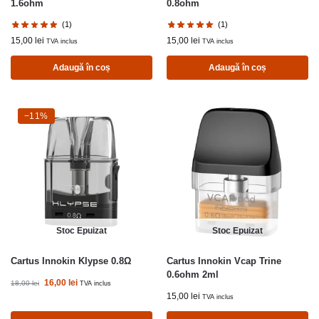
1.6ohm
0.8ohm
(1)
(1)
15,00
lei
15,00
lei
TVA inclus
TVA inclus
Adaugă în coș
Adaugă în coș
-11%
−11%
Stoc Epuizat
Stoc Epuizat
Cartus Innokin Klypse 0.8Ω
Cartus Innokin Vcap Trine
0.6ohm 2ml
16,00
lei
18,00
lei
TVA inclus
15,00
lei
TVA inclus