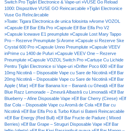
Switch Pro Țigări Electronice & Vape-uri
»
VUSE Go Reload
1000: Dispozitive VUSE GO Reincarcabile
»
Țigări Electronice
Vuse Go Reîncărcabile
»
Toate: Tigara Electronica de unica folosinta
»
Arome VOZOL
»
Capsule Elf Bar Elfa Pro
»
Capsule Elf Bar Elfa Pro V2
»
Capsule Icewave E1 preumplute
»
Capsule Lost Mary Tappo
Pro – Rezerve Preumplute Și Arome
»
Capsule si Rezerve Ske
Crystal 600 Pro
»
Capsule Unno Preumplute
»
Capsule VEEV
inPrime cu 1400 de Pufuri
»
Capsule VEEV One – Rezerve
Preumplute
»
Capsule VOZOL Switch Pro
»
Cartușe Cu Lichide
Pentru Țigări Electronice si Vape-uri
»
Drifter Poco 600
»
Elf Bar
10mg Nicotină – Disposable Vape cu Sare de Nicotină
»
Elf Bar
20mg Nicotină – Disposable Vape cu Sare de Nicotină
»
Elf Bar
Apple ( Mar)
»
Elf Bar Banana Ice – Banană cu Gheață
»
Elf Bar
Blue Razz Lemonade – Zmeură Albastră cu Limonadă
»
Elf Bar
Blueberry – Afine Disposable Vape
»
Elf Bar Cherry (Cirese)
»
Elf
Bar Cola – Disposable Vape cu Aromă de Cola
»
Elf Bar cu
Nicotină
»
Elf Bar Elfa Pro & Turbo Kituri si Baterii Reincarcabile
»
Elf Bar Energy (Red Bull)
»
Elf Bar Fructe de Padure ( Mixed
Berries)
»
Elf Bar Grape – Struguri Disposable Vape
»
Elf Bar
Ieftin (oferta)
»
Elf Bar Kiwi Passionfruit guava
»
Elf Bar Mango –