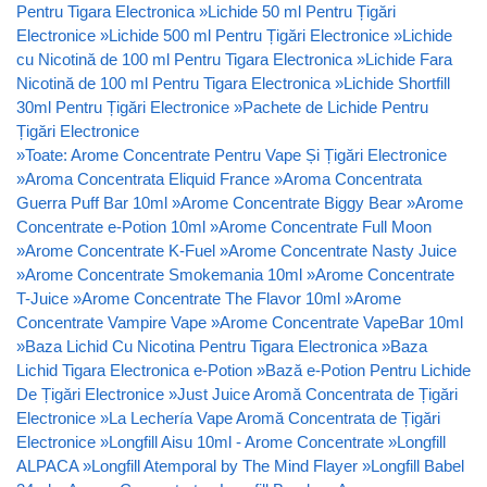
Pentru Tigara Electronica
»
Lichide 50 ml Pentru Țigări
Electronice
»
Lichide 500 ml Pentru Țigări Electronice
»
Lichide
cu Nicotină de 100 ml Pentru Tigara Electronica
»
Lichide Fara
Nicotină de 100 ml Pentru Tigara Electronica
»
Lichide Shortfill
30ml Pentru Țigări Electronice
»
Pachete de Lichide Pentru
Țigări Electronice
»
Toate: Arome Concentrate Pentru Vape Și Țigări Electronice
»
Aroma Concentrata Eliquid France
»
Aroma Concentrata
Guerra Puff Bar 10ml
»
Arome Concentrate Biggy Bear
»
Arome
Concentrate e-Potion 10ml
»
Arome Concentrate Full Moon
»
Arome Concentrate K-Fuel
»
Arome Concentrate Nasty Juice
»
Arome Concentrate Smokemania 10ml
»
Arome Concentrate
T-Juice
»
Arome Concentrate The Flavor 10ml
»
Arome
Concentrate Vampire Vape
»
Arome Concentrate VapeBar 10ml
»
Baza Lichid Cu Nicotina Pentru Tigara Electronica
»
Baza
Lichid Tigara Electronica e-Potion
»
Bază e-Potion Pentru Lichide
De Țigări Electronice
»
Just Juice Aromă Concentrata de Țigări
Electronice
»
La Lechería Vape Aromă Concentrata de Țigări
Electronice
»
Longfill Aisu 10ml - Arome Concentrate
»
Longfill
ALPACA
»
Longfill Atemporal by The Mind Flayer
»
Longfill Babel