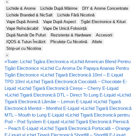
‹
Lichide & Arome
Lichide După Mărime
DIY & Arome Concentrate
Lichide Branded & NicSalt
Lichide Fără Nicotină
Vape După Aromă
Vape După Aspect
Țigări Electronice & Kituri
Vape Reîncărcabil
Vape De Unică Folosință
După Număr De Pufuri
Rezistențe & Hardware
Accesorii
IQOS & Tutun Încălzit
Pliculețe Cu Nicotină
Altele
Strip-uri cu Nicotina
›
»
Toate: Lichid Țigăra Electronica
»
Lichid American Blend Pentru
Țigări Electronice
»
Lichid Cu Aroma De Papaya Ananas Pentru
Țigări Electronice
»
Lichid Țigară Electronică 10ml – E-Liquid
TPD 10ml
»
Lichid Țigară Electronică Ciocolată – Chocolate E-
Liquid
»
Lichid Țigară Electronică Cireșe – Cherry E-Liquid
»
Lichid Țigară Electronică DTL – Direct To Lung E-Liquid
»
Lichid
Țigară Electronică Lămâie – Lemon E-Liquid
»
Lichid Țigară
Electronică Mentol – Menthol E-Liquid
»
Lichid Țigară Electronică
MTL – Mouth to Lung E-Liquid
»
Lichid Țigară Electronică pentru
Pod – Pod System E-Liquid
»
Lichid Țigară Electronică Piersică
– Peach E-Liquid
»
Lichid Țigară Electronică Portocală – Orange
E-Liquid
»
Lichid Țigară Electronică Shortfill – Shortfill E-Liquid