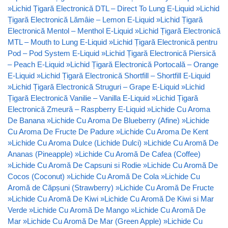
»
Lichid Țigară Electronică DTL – Direct To Lung E-Liquid
»
Lichid
Țigară Electronică Lămâie – Lemon E-Liquid
»
Lichid Țigară
Electronică Mentol – Menthol E-Liquid
»
Lichid Țigară Electronică
MTL – Mouth to Lung E-Liquid
»
Lichid Țigară Electronică pentru
Pod – Pod System E-Liquid
»
Lichid Țigară Electronică Piersică
– Peach E-Liquid
»
Lichid Țigară Electronică Portocală – Orange
E-Liquid
»
Lichid Țigară Electronică Shortfill – Shortfill E-Liquid
»
Lichid Țigară Electronică Struguri – Grape E-Liquid
»
Lichid
Țigară Electronică Vanilie – Vanilla E-Liquid
»
Lichid Țigară
Electronică Zmeură – Raspberry E-Liquid
»
Lichide Cu Aroma
De Banana
»
Lichide Cu Aroma De Blueberry (Afine)
»
Lichide
Cu Aroma De Fructe De Padure
»
Lichide Cu Aroma De Kent
»
Lichide Cu Aroma Dulce (Lichide Dulci)
»
Lichide Cu Aromă De
Ananas (Pineapple)
»
Lichide Cu Aromă De Cafea (Coffee)
»
Lichide Cu Aromă De Capsuni si Rodie
»
Lichide Cu Aromă De
Cocos (Coconut)
»
Lichide Cu Aromă De Cola
»
Lichide Cu
Aromă de Căpșuni (Strawberry)
»
Lichide Cu Aromă De Fructe
»
Lichide Cu Aromă De Kiwi
»
Lichide Cu Aromă De Kiwi si Mar
Verde
»
Lichide Cu Aromă De Mango
»
Lichide Cu Aromă De
Mar
»
Lichide Cu Aromă De Mar (Green Apple)
»
Lichide Cu