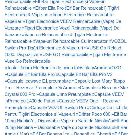
Reincarcabile
»
Elf Bar Țigări Electronice și Vape-uri
Reîncărcabile
»
Elfbar Elfa Pro (Elf Bar Reincarcabil) Țigări
Electronice & Vape-uri
»
Tigari Electronice Reincarcabile
VapeBar
»
Tigari Electronice VEEV Reincarcabile (Vape) De
Vanzare
»
Tigari Electronice Vozol Reincarcabile (Vape) De
Vanzare
»
Vape-uri Reincarcabile & Țigări Electronice
Reîncărcabile
»
Vape-uri Reincarcabile Cu Incarcator
»
VOZOL
Switch Pro Țigări Electronice & Vape-uri
»
VUSE Go Reload
1000: Dispozitive VUSE GO Reincarcabile
»
Țigări Electronice
Vuse Go Reîncărcabile
»
Toate: Tigara Electronica de unica folosinta
»
Arome VOZOL
»
Capsule Elf Bar Elfa Pro
»
Capsule Elf Bar Elfa Pro V2
»
Capsule Icewave E1 preumplute
»
Capsule Lost Mary Tappo
Pro – Rezerve Preumplute Și Arome
»
Capsule si Rezerve Ske
Crystal 600 Pro
»
Capsule Unno Preumplute
»
Capsule VEEV
inPrime cu 1400 de Pufuri
»
Capsule VEEV One – Rezerve
Preumplute
»
Capsule VOZOL Switch Pro
»
Cartușe Cu Lichide
Pentru Țigări Electronice si Vape-uri
»
Drifter Poco 600
»
Elf Bar
10mg Nicotină – Disposable Vape cu Sare de Nicotină
»
Elf Bar
20mg Nicotină – Disposable Vape cu Sare de Nicotină
»
Elf Bar
Apple ( Mar)
»
Elf Bar Banana Ice – Banană cu Gheață
»
Elf Bar