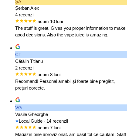
ȘA
Șerban Alex
4 recenzii
acum 10 luni
The stuff is great. Gives you proper information to make
good decisions. Also the vape juice is amazing.
CT
Cătălin Titianu
2 recenzii
acum 8 luni
Recomand! Personal amabil și foarte bine pregătit,
prețuri corecte.
VG
Vasile Gheorghe
Local Guide
· 14 recenzii
acum 7 luni
Magazin bine aprovizionat, am găsit tot ce căutam. Staff