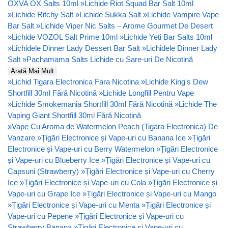
OXVA OX Salts 10ml
»
Lichide Riot Squad Bar Salt 10ml
»
Lichide Ritchy Salt
»
Lichide Sukka Salt
»
Lichide Vampire Vape
Bar Salt
»
Lichide Viper Nic Salts – Arome Gourmet De Desert
»
Lichide VOZOL Salt Prime 10ml
»
Lichide Yeti Bar Salts 10ml
»
Lichidele Dinner Lady Dessert Bar Salt
»
Lichidele Dinner Lady
Salt
»
Pachamama Salts Lichide cu Sare-uri De Nicotină
Arată Mai Mult
»
Lichid Tigara Electronica Fara Nicotina
»
Lichide King's Dew
Shortfill 30ml Fără Nicotină
»
Lichide Longfill Pentru Vape
»
Lichide Smokemania Shortfill 30ml Fără Nicotină
»
Lichide The
Vaping Giant Shortfill 30ml Fără Nicotină
»
Vape Cu Aroma de Watermelon Peach (Tigara Electronica) De
Vanzare
»
Țigări Electronice și Vape-uri cu Banana Ice
»
Țigări
Electronice și Vape-uri cu Berry Watermelon
»
Țigări Electronice
și Vape-uri cu Blueberry Ice
»
Țigări Electronice și Vape-uri cu
Capsuni (Strawberry)
»
Țigări Electronice și Vape-uri cu Cherry
Ice
»
Țigări Electronice și Vape-uri cu Cola
»
Țigări Electronice și
Vape-uri cu Grape Ice
»
Țigări Electronice și Vape-uri cu Mango
»
Țigări Electronice și Vape-uri cu Menta
»
Țigări Electronice și
Vape-uri cu Pepene
»
Țigări Electronice și Vape-uri cu
Strawberry Banana
»
Țigări Electronice și Vape-uri cu