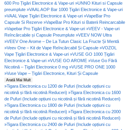
600 Pro Țigări Electronice & Vape-uri
»
UNNO Kituri si Capsule
preumplute
»
VAAL AOP Bar 1000 Țigări Electronice & Vape-uri
»
VAAL Vape Țigări Electronice & Vape-uri
»
VapeBar Pro
Capsule Si Rezerve
»
VapeBar Pro Kituri si Baterii Reincarcabile
»
Vapebar Pro Țigări Electronice & Vape-uri
»
VEEV - Vape-uri
Reîncărcabile și Capsule Preumplute
»
VEEV NOW Ultra
»
VEEV One Arome – De La Tutun Clasic La Fructe Și Mentă
»
Veev One – Kit de Vape Reîncărcabil Și Capsule
»
VOZOL
Vape Țigări Electronice & Vape-uri
»
VUSE GO 1000 Țigări
Electronice & Vape-uri
»
VUSE GO AROME
»
Vuse Go Fără
Nicotină – Țigări Electronice 0 mg
»
VUSE PRO ONE 1000
»
Vuse Vape – Țigări Electronice, Kituri Și Capsule
Arată Mai Mult
»
Tigara Electronica cu 1200 de Pufuri (Include opțiuni cu
nicotină și fără nicotină Reduceri)
»
Tigara Electronica cu 1600
de Pufuri (Include opțiuni cu nicotină și fără nicotină Reduceri)
»
Tigara Electronica cu 1800 de Pufuri (Include opțiuni cu
nicotină și fără nicotină Reduceri)
»
Tigara Electronica cu 2000
de Pufuri (Include opțiuni cu nicotină și fără nicotină Reduceri)
»
Tigara Electronica cu 2400 de Pufuri (Include opțiuni cu