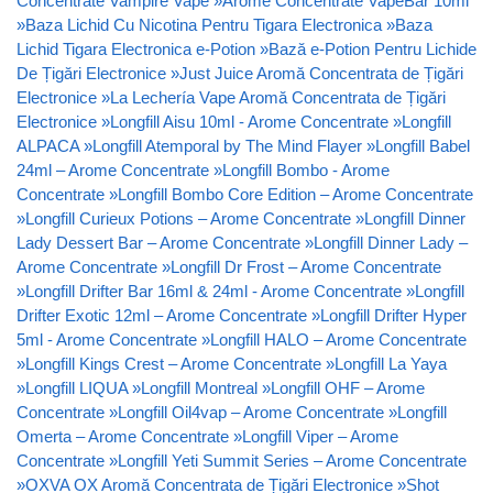
Concentrate Vampire Vape
»
Arome Concentrate VapeBar 10ml
»
Baza Lichid Cu Nicotina Pentru Tigara Electronica
»
Baza
Lichid Tigara Electronica e-Potion
»
Bază e-Potion Pentru Lichide
De Țigări Electronice
»
Just Juice Aromă Concentrata de Țigări
Electronice
»
La Lechería Vape Aromă Concentrata de Țigări
Electronice
»
Longfill Aisu 10ml - Arome Concentrate
»
Longfill
ALPACA
»
Longfill Atemporal by The Mind Flayer
»
Longfill Babel
24ml – Arome Concentrate
»
Longfill Bombo - Arome
Concentrate
»
Longfill Bombo Core Edition – Arome Concentrate
»
Longfill Curieux Potions – Arome Concentrate
»
Longfill Dinner
Lady Dessert Bar – Arome Concentrate
»
Longfill Dinner Lady –
Arome Concentrate
»
Longfill Dr Frost – Arome Concentrate
»
Longfill Drifter Bar 16ml & 24ml - Arome Concentrate
»
Longfill
Drifter Exotic 12ml – Arome Concentrate
»
Longfill Drifter Hyper
5ml - Arome Concentrate
»
Longfill HALO – Arome Concentrate
»
Longfill Kings Crest – Arome Concentrate
»
Longfill La Yaya
»
Longfill LIQUA
»
Longfill Montreal
»
Longfill OHF – Arome
Concentrate
»
Longfill Oil4vap – Arome Concentrate
»
Longfill
Omerta – Arome Concentrate
»
Longfill Viper – Arome
Concentrate
»
Longfill Yeti Summit Series – Arome Concentrate
»
OXVA OX Aromă Concentrata de Țigări Electronice
»
Shot