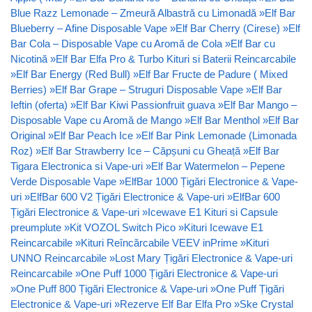
Blue Razz Lemonade – Zmeură Albastră cu Limonadă
»
Elf Bar
Blueberry – Afine Disposable Vape
»
Elf Bar Cherry (Cirese)
»
Elf
Bar Cola – Disposable Vape cu Aromă de Cola
»
Elf Bar cu
Nicotină
»
Elf Bar Elfa Pro & Turbo Kituri si Baterii Reincarcabile
»
Elf Bar Energy (Red Bull)
»
Elf Bar Fructe de Padure ( Mixed
Berries)
»
Elf Bar Grape – Struguri Disposable Vape
»
Elf Bar
Ieftin (oferta)
»
Elf Bar Kiwi Passionfruit guava
»
Elf Bar Mango –
Disposable Vape cu Aromă de Mango
»
Elf Bar Menthol
»
Elf Bar
Original
»
Elf Bar Peach Ice
»
Elf Bar Pink Lemonade (Limonada
Roz)
»
Elf Bar Strawberry Ice – Căpșuni cu Gheață
»
Elf Bar
Tigara Electronica si Vape-uri
»
Elf Bar Watermelon – Pepene
Verde Disposable Vape
»
ElfBar 1000 Țigări Electronice & Vape-
uri
»
ElfBar 600 V2 Țigări Electronice & Vape-uri
»
ElfBar 600
Țigări Electronice & Vape-uri
»
Icewave E1 Kituri si Capsule
preumplute
»
Kit VOZOL Switch Pico
»
Kituri Icewave E1
Reincarcabile
»
Kituri Reîncărcabile VEEV inPrime
»
Kituri
UNNO Reincarcabile
»
Lost Mary Țigări Electronice & Vape-uri
Reincarcabile
»
One Puff 1000 Țigări Electronice & Vape-uri
»
One Puff 800 Țigări Electronice & Vape-uri
»
One Puff Țigări
Electronice & Vape-uri
»
Rezerve Elf Bar Elfa Pro
»
Ske Crystal