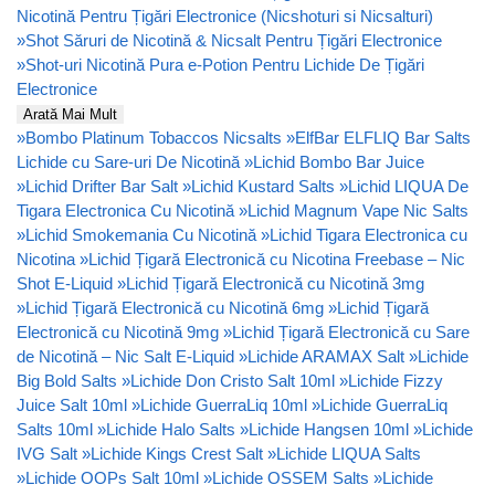
Nicotină Pentru Țigări Electronice (Nicshoturi si Nicsalturi)
»
Shot Săruri de Nicotină & Nicsalt Pentru Țigări Electronice
»
Shot-uri Nicotină Pura e-Potion Pentru Lichide De Țigări
Electronice
Arată Mai Mult
»
Bombo Platinum Tobaccos Nicsalts
»
ElfBar ELFLIQ Bar Salts
Lichide cu Sare-uri De Nicotină
»
Lichid Bombo Bar Juice
»
Lichid Drifter Bar Salt
»
Lichid Kustard Salts
»
Lichid LIQUA De
Tigara Electronica Cu Nicotină
»
Lichid Magnum Vape Nic Salts
»
Lichid Smokemania Cu Nicotină
»
Lichid Tigara Electronica cu
Nicotina
»
Lichid Țigară Electronică cu Nicotina Freebase – Nic
Shot E-Liquid
»
Lichid Țigară Electronică cu Nicotină 3mg
»
Lichid Țigară Electronică cu Nicotină 6mg
»
Lichid Țigară
Electronică cu Nicotină 9mg
»
Lichid Țigară Electronică cu Sare
de Nicotină – Nic Salt E-Liquid
»
Lichide ARAMAX Salt
»
Lichide
Big Bold Salts
»
Lichide Don Cristo Salt 10ml
»
Lichide Fizzy
Juice Salt 10ml
»
Lichide GuerraLiq 10ml
»
Lichide GuerraLiq
Salts 10ml
»
Lichide Halo Salts
»
Lichide Hangsen 10ml
»
Lichide
IVG Salt
»
Lichide Kings Crest Salt
»
Lichide LIQUA Salts
»
Lichide OOPs Salt 10ml
»
Lichide OSSEM Salts
»
Lichide