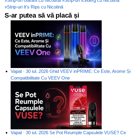
»
Strip-uri Garant cu Nicotină
»
Strip-uri Iceberg cu Nicotină
»
Strip-uri It's Rips cu Nicotină
S-ar putea să vă placă și
Vapat · 30 iul. 2026
Ghid VEEV inPRIME: Ce Este, Arome Și
Compatibilitate Cu VEEV One
Vapat · 30 iul. 2026
Se Pot Reumple Capsulele VUSE? Ce