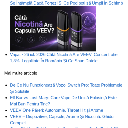
Se Întâmplă Dacă Forțezi Și Ce Pod poți să Umpli În Schimb
Vapat · 26 iul. 2026
Câtă Nicotină Are VEEV: Concentrație
1,8%, Legalitate În România Și Ce Spun Datele
Mai multe articole
De Ce Nu Funcționează Vozol Switch Pro: Toate Problemele
Și Soluțiile
Elf Bar vs Lost Mary: Care Vape De Unică Folosință Este
Mai Bun Pentru Tine?
VEEV One Păreri: Autonomie, Throat Hit și Arome
VEEV – Dispozitive, Capsule, Arome Și Nicotină: Ghidul
Complet