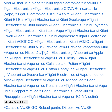
Mod
»
Elfbar Mini Vape
»
Kit-uri tigari electronice
»
Mod-uri De
Tigari Electronica
»
Tigari Electronice OXVA Reincarcabile
(Vape)
»
Tigari Electronice si Kituri Aspire
»
Tigari Electronice si
Kituri Elf Bar
»
Tigari Electronice si Kituri Geekvape
»
Tigari
Electronice si Kituri Innokin
»
Tigari Electronice si Kituri Joyetech
»
Tigari Electronice si Kituri Lost Vape
»
Tigari Electronice si Kituri
Uwell
»
Tigari Electronice si Kituri Vaporesso
»
Tigari Electronice
si Kituri VOOPOO
»
Tigari Electronice si Kituri VOZOL
»
Tigari
Electronice si Kituri VUSE
»
Vape Pen-uri
»
Vape Vaporesso Mini
»
Vape-uri cu Nicotină
»
Țigări Electronice și Vape-uri cu Apple
Ice
»
Țigări Electronice și Vape-uri cu Cherry Cola
»
Țigări
Electronice și Vape-uri cu Cola Ice la e-Potion
»
Țigări
Electronice și Vape-uri cu Cotton Candy Ice
»
Țigări Electronice
și Vape-uri cu Guava Ice
»
Țigări Electronice și Vape-uri cu Ice
Mint
»
Țigări Electronice și Vape-uri cu Mango Ice
»
Țigări
Electronice și Vape-uri cu Peach Ice
»
Țigări Electronice și Vape-
uri cu Peppermint Ice
»
Țigări Electronice și Vape-uri cu
Pineapple Ice
»
Țigări Electronice și Vape-uri Fără Nicotină
Arată Mai Mult
»
Capsule VUSE GO Reload pentru Dispozitive VUSE