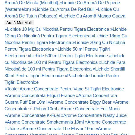
Aromă De Menta (Menthol)
»
Lichide Cu Aromă De Pepene
(Watermelon)
»
Lichide Cu Aromă De Red Bull
»
Lichide Cu
Aromă De Tutun (Tobacco)
»
Lichide Cu Aromă Mango Guava
Arată Mai Mult
»
Lichide 10 Mg Cu Nicotină Pentru Tigara Electronica
»
Lichide
12mg Cu Nicotină Pentru Tigara Electronica
»
Lichide 18mg Cu
Nicotină Pentru Tigara Electronica
»
Lichide 20mg Cu Nicotină
Pentru Tigara Electronica
»
Lichide 50 ml Pentru Țigări
Electronice
»
Lichide 500 ml Pentru Țigări Electronice
»
Lichide
cu Nicotină de 100 ml Pentru Tigara Electronica
»
Lichide Fara
Nicotină de 100 ml Pentru Tigara Electronica
»
Lichide Shortfill
30ml Pentru Țigări Electronice
»
Pachete de Lichide Pentru
Țigări Electronice
»
Toate: Arome Concentrate Pentru Vape Și Țigări Electronice
»
Aroma Concentrata Eliquid France
»
Aroma Concentrata
Guerra Puff Bar 10ml
»
Arome Concentrate Biggy Bear
»
Arome
Concentrate e-Potion 10ml
»
Arome Concentrate Full Moon
»
Arome Concentrate K-Fuel
»
Arome Concentrate Nasty Juice
»
Arome Concentrate Smokemania 10ml
»
Arome Concentrate
T-Juice
»
Arome Concentrate The Flavor 10ml
»
Arome