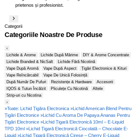
prietenos și profesionist.
Categorii
Categoriile Noastre De Produse
‹
Lichide & Arome
Lichide După Mărime
DIY & Arome Concentrate
Lichide Branded & NicSalt
Lichide Fără Nicotină
Vape După Aromă
Vape După Aspect
Țigări Electronice & Kituri
Vape Reîncărcabil
Vape De Unică Folosință
După Număr De Pufuri
Rezistențe & Hardware
Accesorii
IQOS & Tutun Încălzit
Pliculețe Cu Nicotină
Altele
Strip-uri cu Nicotina
›
»
Toate: Lichid Țigăra Electronica
»
Lichid American Blend Pentru
Țigări Electronice
»
Lichid Cu Aroma De Papaya Ananas Pentru
Țigări Electronice
»
Lichid Țigară Electronică 10ml – E-Liquid
TPD 10ml
»
Lichid Țigară Electronică Ciocolată – Chocolate E-
Liquid
»
Lichid Țigară Electronică Cireșe – Cherry E-Liquid