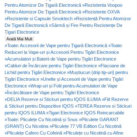
Pentru Atomizor De Țigară Electronică
»
Rezistenta Voopoo
Pentru Atomizor De Țigară Electronică
»
Rezistente OXVA
»
Rezistente si Capsule Smoktech
»
Rezistență Pentru Atomizor
De Țigară Electronică
»
Sârmă și Fire Pentru Rezistențe De
Țigari Electronice
Arată Mai Mult
»
Toate: Accesorii de Vape pentru Țigară Electronică
»
Toate:
Reduceri la Vape-uri și Accesorii Pentru Tigări Electronice
»
Acumulatori și Baterii de Vape pentru Țigări Electronice
»
Cabluri de Încărcare pentru Țigări Electronice
»
Flacoane de
Lichid pentru Țigări Electronice
»
Muștiucuri (drip tip-uri) pentru
Țigări Electronice
»
Unelte și Accesorii de Vape pentru Țigări
Electronice
»
Wrap-uri și Folii pentru Acumulatori de Vape
»
Încărcătoare de Vape pentru Țigări Electronice
»
DELIA Rezerve si Stickuri pentru IQOS ILUMA
»
Fiit Rezerve
& Stickuri pentru Dispozitive IQOS
»
TEREA Rezerve si Stickuri
pentru IQOS ILUMA
»
Tigari Electronice IQOS Reincarcabile
»
Toate: Pliculețe Cu Nicotină și Snus
»
Pliculete GARANT
(GRANT) Cu Nicotina
»
Pliculețe 77 VB Edition Cu Nicotină
»
Pliculețe Cafero Cu Cofeină
»
Pliculețe cu Nicotină cu Afine