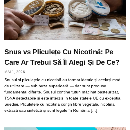
Snus vs Pliculețe Cu Nicotină: Pe
Care Ar Trebui Să Îl Alegi Și De Ce?
MAI 1, 2026
Snusul și pliculețele cu nicotină au format identic și același mod
de utilizare — sub buza superioară — dar sunt produse
fundamental diferite. Snusul conține tutun măcinat pasteurizat,
TSNA detectabile și este interzis în toate statele UE cu excepția
Suediei. Pliculețele cu nicotină conțin fibre vegetale, nicotină
extrasă sau sintetică și sunt legale în România […]