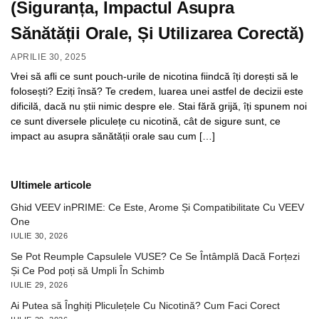
(Siguranța, Impactul Asupra
Sănătății Orale, Și Utilizarea Corectă)
APRILIE 30, 2025
Vrei să afli ce sunt pouch-urile de nicotina fiindcă îți dorești să le
folosești? Eziți însă? Te credem, luarea unei astfel de decizii este
dificilă, dacă nu știi nimic despre ele. Stai fără grijă, îți spunem noi
ce sunt diversele pliculețe cu nicotină, cât de sigure sunt, ce
impact au asupra sănătății orale sau cum […]
Ultimele articole
Ghid VEEV inPRIME: Ce Este, Arome Și Compatibilitate Cu VEEV
One
IULIE 30, 2026
Se Pot Reumple Capsulele VUSE? Ce Se Întâmplă Dacă Forțezi
Și Ce Pod poți să Umpli În Schimb
IULIE 29, 2026
Ai Putea să Înghiți Pliculețele Cu Nicotină? Cum Faci Corect