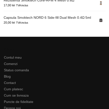
Rezistenta Smoktech Core-RPM 4 Mesh 0.6Ω
17,00
lei
TVA inclus
Capsula Smoktech NORD 6 Side-fill Dual Mesh 0.4Ω 5ml
20,00
lei
TVA inclus
Ajutor
Contul meu
Comenzi
Status comanda
Blog
Contact
Cum platesc
Cum se livreaza
Puncte de fidelitate
Despre noi