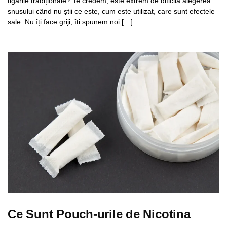
țigările tradiționale? Te credem, este extrem de dificilă alegerea
snusului când nu știi ce este, cum este utilizat, care sunt efectele
sale. Nu îți face griji, îți spunem noi […]
Ce Sunt Pouch-urile de Nicotina