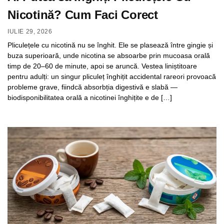
Nicotină? Cum Faci Corect
IULIE 29, 2026
Pliculețele cu nicotină nu se înghit. Ele se plasează între gingie și
buza superioară, unde nicotina se absoarbe prin mucoasa orală
timp de 20–60 de minute, apoi se aruncă. Vestea liniștitoare
pentru adulți: un singur pliculeț înghițit accidental rareori provoacă
probleme grave, fiindcă absorbția digestivă e slabă —
biodisponibilitatea orală a nicotinei înghițite e de […]