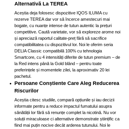
Alternativă La TEREA
Aceștia deja folosesc dispozitive IQOS ILUMA cu
rezerve TEREA dar vor să încerce amestecuri mai
bogate, cu nuanțe intense de tutun autentic la prețuri
competitive . Caută varietate, vor să exploreze arome noi
și apreciază raportul calitate-preț fără să sacrifice
compatibilitatea cu dispozitivul lor . Noi le oferim seria
DELIA Classic compatibilă 100% cu tehnologia
Smartcore, cu 4 intensități diferite de tutun premium – de
la Red intens până la Gold blând – pentru toate
preferințele și momentele zilei, la aproximativ 20 lei
pachetul. ​
Persoane Conștiente Care Aleg Reducerea
Riscurilor
Aceștia citesc studiile, compară opțiunile și iau decizii
informate pentru a reduce impactul fumatului asupra
sănătății lor fără să renunțe complet la nicotină . Nu vor
soluții miraculoase ci alternative demonstrate științific ca
fiind mai puțin nocive decât arderea tutunului . Noi le