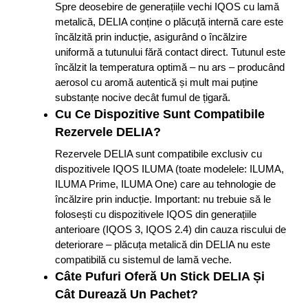
Spre deosebire de generațiile vechi IQOS cu lamă
metalică, DELIA conține o plăcuță internă care este
încălzită prin inducție, asigurând o încălzire
uniformă a tutunului fără contact direct. Tutunul este
încălzit la temperatura optimă – nu ars – producând
aerosol cu aromă autentică și mult mai puține
substanțe nocive decât fumul de țigară.
Cu Ce Dispozitive Sunt Compatibile
Rezervele DELIA?
Rezervele DELIA sunt compatibile exclusiv cu
dispozitivele IQOS ILUMA (toate modelele: ILUMA,
ILUMA Prime, ILUMA One) care au tehnologie de
încălzire prin inducție. Important: nu trebuie să le
folosești cu dispozitivele IQOS din generațiile
anterioare (IQOS 3, IQOS 2.4) din cauza riscului de
deteriorare – plăcuța metalică din DELIA nu este
compatibilă cu sistemul de lamă veche.
Câte Pufuri Oferă Un Stick DELIA Și
Cât Durează Un Pachet?