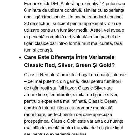
Fiecare stick DELIA oferă aproximativ 14 pufuri sau
6 minute de utilizare continuă, similar cu experiența
unei țigări tradiționale. Un pachet standard conține
20 de stickuri, suficient pentru aproximativ o zi de
utilizare pentru un fumător mediu. Astfel, vei avea o
experiență completă echivalentă cu un pachet de
țigări clasice dar într-o formă mult mai curată, fără
fum și cenuşă.
Care Este Diferența Între Variantele
Classic Red, Silver, Green Și Gold?
Classic Red oferă amestec bogat cu nuanțe intense
– cel mai puternic din gamă, ideal pentru fumătorii
de țigări roșii sau full flavor. Classic Silver are
arome fine și echilibrate, similar cu țigările silver,
pentru o experiență mai rafinată. Classic Green
combină tutunul intens cu aromare mentolată
răcoritoare, perfect pentru cei care apreciază
prospețimea. Classic Gold este varianta cu nuanțe
mai blânde, ideală pentru tranziția de la țigările light
sau pentru o experiență mai lină.