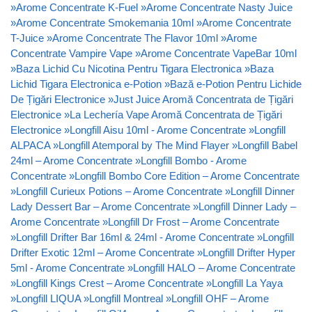
»
Arome Concentrate K-Fuel
»
Arome Concentrate Nasty Juice
»
Arome Concentrate Smokemania 10ml
»
Arome Concentrate
T-Juice
»
Arome Concentrate The Flavor 10ml
»
Arome
Concentrate Vampire Vape
»
Arome Concentrate VapeBar 10ml
»
Baza Lichid Cu Nicotina Pentru Tigara Electronica
»
Baza
Lichid Tigara Electronica e-Potion
»
Bază e-Potion Pentru Lichide
De Țigări Electronice
»
Just Juice Aromă Concentrata de Țigări
Electronice
»
La Lechería Vape Aromă Concentrata de Țigări
Electronice
»
Longfill Aisu 10ml - Arome Concentrate
»
Longfill
ALPACA
»
Longfill Atemporal by The Mind Flayer
»
Longfill Babel
24ml – Arome Concentrate
»
Longfill Bombo - Arome
Concentrate
»
Longfill Bombo Core Edition – Arome Concentrate
»
Longfill Curieux Potions – Arome Concentrate
»
Longfill Dinner
Lady Dessert Bar – Arome Concentrate
»
Longfill Dinner Lady –
Arome Concentrate
»
Longfill Dr Frost – Arome Concentrate
»
Longfill Drifter Bar 16ml & 24ml - Arome Concentrate
»
Longfill
Drifter Exotic 12ml – Arome Concentrate
»
Longfill Drifter Hyper
5ml - Arome Concentrate
»
Longfill HALO – Arome Concentrate
»
Longfill Kings Crest – Arome Concentrate
»
Longfill La Yaya
»
Longfill LIQUA
»
Longfill Montreal
»
Longfill OHF – Arome