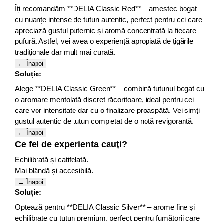
Îți recomandăm **DELIA Classic Red** – amestec bogat
cu nuanțe intense de tutun autentic, perfect pentru cei care
apreciază gustul puternic și aromă concentrată la fiecare
pufură. Astfel, vei avea o experiență apropiată de țigările
tradiționale dar mult mai curată.
← Înapoi
Soluție:
Alege **DELIA Classic Green** – combină tutunul bogat cu
o aromare mentolată discret răcoritoare, ideal pentru cei
care vor intensitate dar cu o finalizare proaspătă. Vei simți
gustul autentic de tutun completat de o notă revigorantă.
← Înapoi
Ce fel de experienta cauți?
Echilibrată și catifelată.
Mai blândă și accesibilă.
← Înapoi
Soluție:
Optează pentru **DELIA Classic Silver** – arome fine și
echilibrate cu tutun premium, perfect pentru fumătorii care