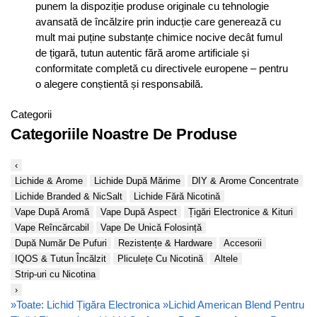
punem la dispoziție produse originale cu tehnologie
avansată de încălzire prin inducție care generează cu
mult mai puține substanțe chimice nocive decât fumul
de țigară, tutun autentic fără arome artificiale și
conformitate completă cu directivele europene – pentru
o alegere conștientă și responsabilă.
Categorii
Categoriile Noastre De Produse
‹
Lichide & Arome
Lichide După Mărime
DIY & Arome Concentrate
Lichide Branded & NicSalt
Lichide Fără Nicotină
Vape După Aromă
Vape După Aspect
Țigări Electronice & Kituri
Vape Reîncărcabil
Vape De Unică Folosință
După Număr De Pufuri
Rezistențe & Hardware
Accesorii
IQOS & Tutun Încălzit
Pliculețe Cu Nicotină
Altele
Strip-uri cu Nicotina
›
»
Toate: Lichid Țigăra Electronica
»
Lichid American Blend Pentru