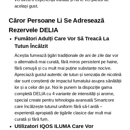
același gust.
Căror Persoane Li Se Adresează
Rezervele DELIA
Fumători Adulți Care Vor Să Treacă La
Tutun Încălzit
Aceștia fumează țigări tradiționale de ani de zile dar vor
o alternativă mai curată, fără miros persistent pe haine,
fără cenuşă și cu mult mai puține substanțe nocive .
Apreciază gustul autentic de tutun și senzația de nicotină
dar sunt conștienți de impactul fumatului asupra sănătății
lor și a celor din jur . Noi le punem la dispoziție gama
completă DELIA cu 4 variante de intensități și arome,
special create pentru tehnologia avansată Smartcore
care încălzește tutunul uniform fără să-l ardă –
experiență apropiată de țigările clasice dar mult mai
curată și fără fum.
Utilizatori IQOS ILUMA Care Vor