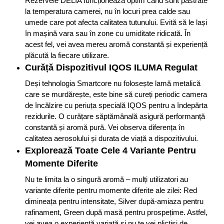
Rezervele DELIA funcționează optim când sunt păstrate
la temperatura camerei, nu în locuri prea calde sau
umede care pot afecta calitatea tutunului . Evită să le lași
în mașină vara sau în zone cu umiditate ridicată. În
acest fel, vei avea mereu aromă constantă și experiență
plăcută la fiecare utilizare.
Curăță Dispozitivul IQOS ILUMA Regulat
Deși tehnologia Smartcore nu folosește lamă metalică
care se murdărește, este bine să cureți periodic camera
de încălzire cu periuța specială IQOS pentru a îndepărta
rezidurile . O curățare săptămânală asigură performanță
constantă și aromă pură. Vei observa diferența în
calitatea aerosolului și durata de viață a dispozitivului.
Explorează Toate Cele 4 Variante Pentru
Momente Diferite
Nu te limita la o singură aromă – mulți utilizatori au
variante diferite pentru momente diferite ale zilei: Red
dimineața pentru intensitate, Silver după-amiaza pentru
rafinament, Green după masă pentru prospețime . Astfel,
vei avea o experiență variată și nu te vei plictisi de