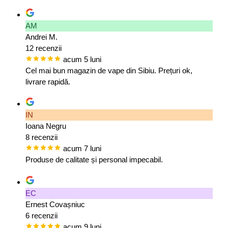
AM
Andrei M.
12 recenzii
acum 5 luni
Cel mai bun magazin de vape din Sibiu. Prețuri ok,
livrare rapidă.
IN
Ioana Negru
8 recenzii
acum 7 luni
Produse de calitate și personal impecabil.
EC
Ernest Covașniuc
6 recenzii
acum 9 luni