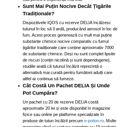
Sunt Mai Puțin Nocive Decât Țigările
Tradiționale?
Dispozitivele IQOS cu rezerve DELIA încălzesc
tutunul în loc să îl ardă, producând aerosol în loc de
fum. Acest proces generează cu mult mai puține
substanțe chimice nocive comparativ cu fumul
țigărilor tradiționale care conține aproximativ 7000
de substanțe chimice. Deși nu sunt complet lipsite
de riscuri (conțin nicotină și sunt dependogene),
studiile arată că tutunul încălzit reprezintă o
alternativă mai curată pentru fumătorii adulți care
altfel ar continua să fumeze.
Cât Costă Un Pachet DELIA Și Unde
Pot Cumpăra?
Un pachet cu 20 de rezerve DELIA costă
aproximativ 20 lei și este disponibil în magazine
fizice sau online pe platforme specializate în
produse de tutun încălzit precum
e-potion.ro
. Multe
magazine oferă și cartușe complete cu 10 pachete