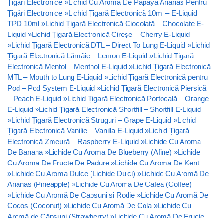
Țigări Electronice
»
Lichid Cu Aroma De Papaya Ananas Pentru
Țigări Electronice
»
Lichid Țigară Electronică 10ml – E-Liquid
TPD 10ml
»
Lichid Țigară Electronică Ciocolată – Chocolate E-
Liquid
»
Lichid Țigară Electronică Cireșe – Cherry E-Liquid
»
Lichid Țigară Electronică DTL – Direct To Lung E-Liquid
»
Lichid
Țigară Electronică Lămâie – Lemon E-Liquid
»
Lichid Țigară
Electronică Mentol – Menthol E-Liquid
»
Lichid Țigară Electronică
MTL – Mouth to Lung E-Liquid
»
Lichid Țigară Electronică pentru
Pod – Pod System E-Liquid
»
Lichid Țigară Electronică Piersică
– Peach E-Liquid
»
Lichid Țigară Electronică Portocală – Orange
E-Liquid
»
Lichid Țigară Electronică Shortfill – Shortfill E-Liquid
»
Lichid Țigară Electronică Struguri – Grape E-Liquid
»
Lichid
Țigară Electronică Vanilie – Vanilla E-Liquid
»
Lichid Țigară
Electronică Zmeură – Raspberry E-Liquid
»
Lichide Cu Aroma
De Banana
»
Lichide Cu Aroma De Blueberry (Afine)
»
Lichide
Cu Aroma De Fructe De Padure
»
Lichide Cu Aroma De Kent
»
Lichide Cu Aroma Dulce (Lichide Dulci)
»
Lichide Cu Aromă De
Ananas (Pineapple)
»
Lichide Cu Aromă De Cafea (Coffee)
»
Lichide Cu Aromă De Capsuni si Rodie
»
Lichide Cu Aromă De
Cocos (Coconut)
»
Lichide Cu Aromă De Cola
»
Lichide Cu
Aromă de Căpșuni (Strawberry)
»
Lichide Cu Aromă De Fructe