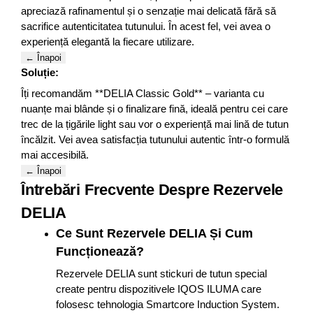
apreciază rafinamentul și o senzație mai delicată fără să
sacrifice autenticitatea tutunului. În acest fel, vei avea o
experiență elegantă la fiecare utilizare.
← Înapoi
Soluție:
Îți recomandăm **DELIA Classic Gold** – varianta cu
nuanțe mai blânde și o finalizare fină, ideală pentru cei care
trec de la țigările light sau vor o experiență mai lină de tutun
încălzit. Vei avea satisfacția tutunului autentic într-o formulă
mai accesibilă.
← Înapoi
Întrebări Frecvente Despre Rezervele
DELIA
Ce Sunt Rezervele DELIA Și Cum
Funcționează?
Rezervele DELIA sunt stickuri de tutun special
create pentru dispozitivele IQOS ILUMA care
folosesc tehnologia Smartcore Induction System.