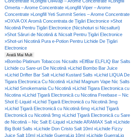
Concentrate
»
Longfill Oil4vap – Arome Concentrate
»
Longfill
Omerta – Arome Concentrate
»
Longfill Viper – Arome
Concentrate
»
Longfill Yeti Summit Series – Arome Concentrate
»
OXVA OX Aromă Concentrata de Țigări Electronice
»
Shot
Nicotină Pentru Țigări Electronice (Nicshoturi si Nicsalturi)
»
Shot Săruri de Nicotină & Nicsalt Pentru Țigări Electronice
»
Shot-uri Nicotină Pura e-Potion Pentru Lichide De Țigări
Electronice
Arată Mai Mult
»
Bombo Platinum Tobaccos Nicsalts
»
ElfBar ELFLIQ Bar Salts
Lichide cu Sare-uri De Nicotină
»
Lichid Bombo Bar Juice
»
Lichid Drifter Bar Salt
»
Lichid Kustard Salts
»
Lichid LIQUA De
Tigara Electronica Cu Nicotină
»
Lichid Magnum Vape Nic Salts
»
Lichid Smokemania Cu Nicotină
»
Lichid Tigara Electronica cu
Nicotina
»
Lichid Țigară Electronică cu Nicotina Freebase – Nic
Shot E-Liquid
»
Lichid Țigară Electronică cu Nicotină 3mg
»
Lichid Țigară Electronică cu Nicotină 6mg
»
Lichid Țigară
Electronică cu Nicotină 9mg
»
Lichid Țigară Electronică cu Sare
de Nicotină – Nic Salt E-Liquid
»
Lichide ARAMAX Salt
»
Lichide
Big Bold Salts
»
Lichide Don Cristo Salt 10ml
»
Lichide Fizzy
Juice Salt 10ml
»
Lichide GuerraLiq 10ml
»
Lichide GuerraLiq