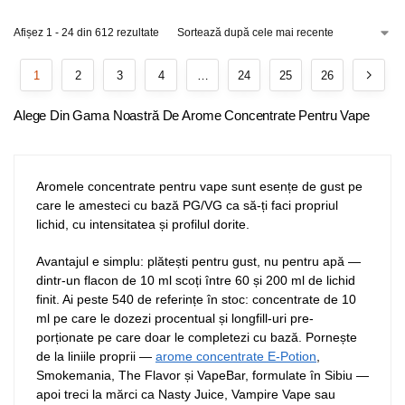
Afișez 1 - 24 din 612 rezultate
1
2
3
4
…
24
25
26
Alege Din Gama Noastră De Arome Concentrate Pentru Vape
Aromele concentrate pentru vape sunt esențe de gust pe
care le amesteci cu bază PG/VG ca să-ți faci propriul
lichid, cu intensitatea și profilul dorite.
Avantajul e simplu: plătești pentru gust, nu pentru apă —
dintr-un flacon de 10 ml scoți între 60 și 200 ml de lichid
finit. Ai peste 540 de referințe în stoc: concentrate de 10
ml pe care le dozezi procentual și longfill-uri pre-
porționate pe care doar le completezi cu bază. Pornește
de la liniile proprii —
arome concentrate E-Potion
,
Smokemania, The Flavor și VapeBar, formulate în Sibiu —
apoi treci la mărci ca Nasty Juice, Vampire Vape sau