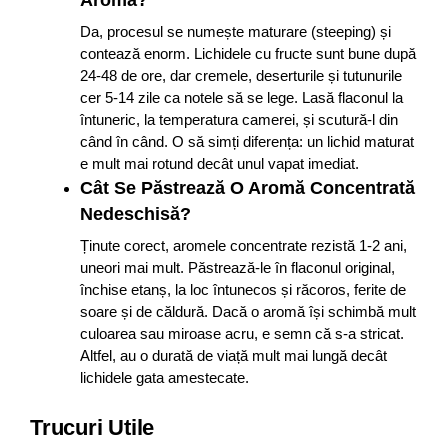
Aroma?
Da, procesul se numește maturare (steeping) și
contează enorm. Lichidele cu fructe sunt bune după
24-48 de ore, dar cremele, deserturile și tutunurile
cer 5-14 zile ca notele să se lege. Lasă flaconul la
întuneric, la temperatura camerei, și scutură-l din
când în când. O să simți diferența: un lichid maturat
e mult mai rotund decât unul vapat imediat.
Cât Se Păstrează O Aromă Concentrată
Nedeschisă?
Ținute corect, aromele concentrate rezistă 1-2 ani,
uneori mai mult. Păstrează-le în flaconul original,
închise etanș, la loc întunecos și răcoros, ferite de
soare și de căldură. Dacă o aromă își schimbă mult
culoarea sau miroase acru, e semn că s-a stricat.
Altfel, au o durată de viață mult mai lungă decât
lichidele gata amestecate.
Trucuri Utile