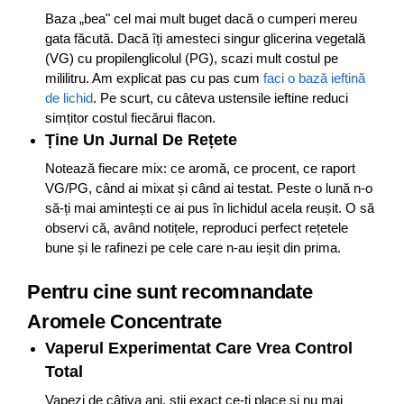
Baza „bea" cel mai mult buget dacă o cumperi mereu
gata făcută. Dacă îți amesteci singur glicerina vegetală
(VG) cu propilenglicolul (PG), scazi mult costul pe
mililitru. Am explicat pas cu pas cum
faci o bază ieftină
de lichid
. Pe scurt, cu câteva ustensile ieftine reduci
simțitor costul fiecărui flacon.
Ține Un Jurnal De Rețete
Notează fiecare mix: ce aromă, ce procent, ce raport
VG/PG, când ai mixat și când ai testat. Peste o lună n-o
să-ți mai amintești ce ai pus în lichidul acela reușit. O să
observi că, având notițele, reproduci perfect rețetele
bune și le rafinezi pe cele care n-au ieșit din prima.
Pentru cine sunt recomnandate
Aromele Concentrate
Vaperul Experimentat Care Vrea Control
Total
Vapezi de câțiva ani, știi exact ce-ți place și nu mai