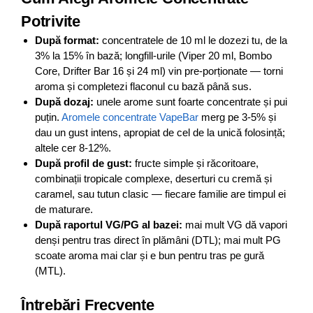
Potrivite
După format:
concentratele de 10 ml le dozezi tu, de la
3% la 15% în bază; longfill-urile (Viper 20 ml, Bombo
Core, Drifter Bar 16 și 24 ml) vin pre-porționate — torni
aroma și completezi flaconul cu bază până sus.
După dozaj:
unele arome sunt foarte concentrate și pui
puțin.
Aromele concentrate VapeBar
merg pe 3-5% și
dau un gust intens, apropiat de cel de la unică folosință;
altele cer 8-12%.
După profil de gust:
fructe simple și răcoritoare,
combinații tropicale complexe, deserturi cu cremă și
caramel, sau tutun clasic — fiecare familie are timpul ei
de maturare.
După raportul VG/PG al bazei:
mai mult VG dă vapori
denși pentru tras direct în plămâni (DTL); mai mult PG
scoate aroma mai clar și e bun pentru tras pe gură
(MTL).
Întrebări Frecvente