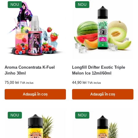
NOU
NOU
Aroma Concentrata K-Fuel
Longfill Drifter Exotic Triple
Jinho 30ml
Melon Ice 12ml/60ml
75,00
lei
44,90
lei
TVA inclus
TVA inclus
Adaugă în coș
Adaugă în coș
NOU
NOU