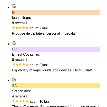
IN
Ioana Negru
8 recenzii
acum 7 luni
Produse de calitate și personal impecabil.
EC
Ernest Covașniuc
6 recenzii
acum 9 luni
Big variety of vape liquids and devices. Helpful staff.
ȘA
Șerban Alex
4 recenzii
acum 10 luni
The stuff is great. Gives you proper information to make