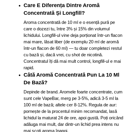
Care E Diferența Dintre Aromă
Concentrată Și Longfill?
Aroma concentrată de 10 ml e o esență pură pe
care o dozezi tu, între 3% și 15% din volumul
lichidului. Longfill-ul vine deja porționat într-un flacon
mai mare, lăsat liber (de exemplu 20 ml de aromă
într-un flacon de 60 ml) — tu doar completezi restul
cu bază și, dacă vrei, cu shot de nicotină.
Concentratul îți dă mai mult control, longfill-ul e mai
rapid.
Câtă Aromă Concentrată Pun La 10 Ml
De Bază?
Depinde de brand. Aromele foarte concentrate, cum
sunt cele VapeBar, merg pe 3-5%, adică 3-5 ml la
100 ml de bază; altele cer 8-12%. Regula de aur:
pornește de la procentul minim recomandat, lasă
lichidul la maturat 24 de ore, apoi gustă. Poți oricând
adăuga mai mult, dar dintr-un lichid prea intens nu
mai scoți aroma înapoi.