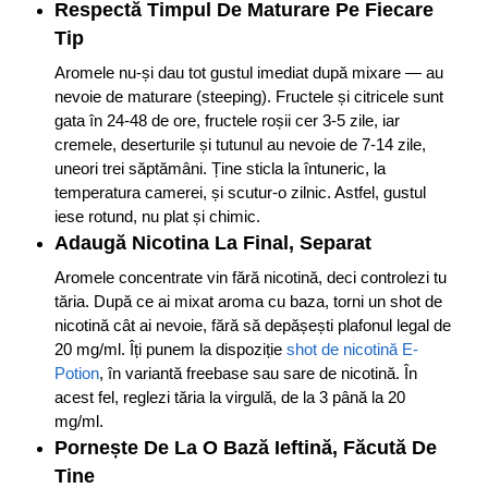
Respectă Timpul De Maturare Pe Fiecare
Tip
Aromele nu-și dau tot gustul imediat după mixare — au
nevoie de maturare (steeping). Fructele și citricele sunt
gata în 24-48 de ore, fructele roșii cer 3-5 zile, iar
cremele, deserturile și tutunul au nevoie de 7-14 zile,
uneori trei săptămâni. Ține sticla la întuneric, la
temperatura camerei, și scutur-o zilnic. Astfel, gustul
iese rotund, nu plat și chimic.
Adaugă Nicotina La Final, Separat
Aromele concentrate vin fără nicotină, deci controlezi tu
tăria. După ce ai mixat aroma cu baza, torni un shot de
nicotină cât ai nevoie, fără să depășești plafonul legal de
20 mg/ml. Îți punem la dispoziție
shot de nicotină E-
Potion
, în variantă freebase sau sare de nicotină. În
acest fel, reglezi tăria la virgulă, de la 3 până la 20
mg/ml.
Pornește De La O Bază Ieftină, Făcută De
Tine