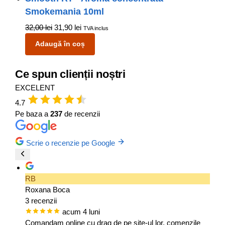
Smokemania 10ml
32,00
lei
31,90
lei
TVA inclus
Adaugă în coș
Ce spun clienții noștri
EXCELENT
4.7
Pe baza a
237
de recenzii
Scrie o recenzie pe Google
RB
Roxana Boca
3 recenzii
acum 4 luni
Comandam online cu drag de pe site-ul lor, comenzile