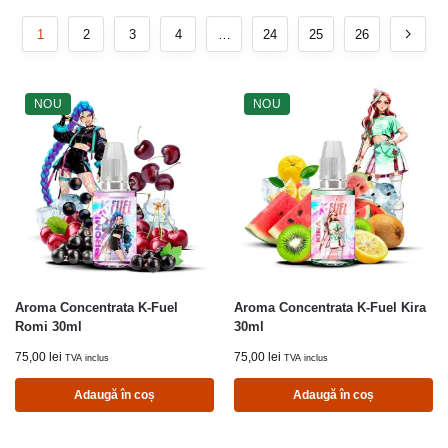
1
2
3
4
…
24
25
26
NOU
NOU
Aroma Concentrata K-Fuel
Aroma Concentrata K-Fuel Kira
Romi 30ml
30ml
75,00
lei
75,00
lei
TVA inclus
TVA inclus
Adaugă în coș
Adaugă în coș