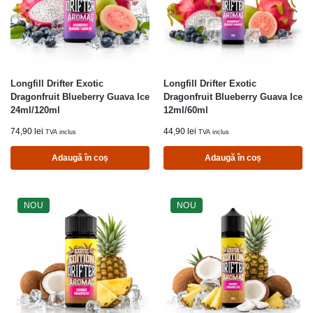
Longfill Drifter Exotic
Longfill Drifter Exotic
Dragonfruit Blueberry Guava Ice
Dragonfruit Blueberry Guava Ice
24ml/120ml
12ml/60ml
74,90
lei
44,90
lei
TVA inclus
TVA inclus
Adaugă în coș
Adaugă în coș
NOU
NOU