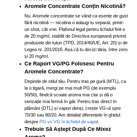
Aromele Concentrate Conțin Nicotină?
Nu. Aromele concentrate se vând ca esențe de gust
fără nicotină — nicotina o adaugi tu separat, printr-
un shot, cât vrei. Plafonul legal pentru lichidul finit e
de 20 mg/ml, stabilit de Directiva europeană privind
produsele din tutun (TPD, 2014/40/UE, Art. 20) și de
Legea nr. 201/2016. Așa că tu decizi tăria, între zero
și 20 mg/ml.
Ce Raport VG/PG Folosesc Pentru
Aromele Concentrate?
Depinde de stilul tău. Pentru tras pe gură (MTL), ca
la o țigară, mergi pe mai mult PG (de exemplu
50/50), fiindcă scoate aroma mai clar și dă o
senzație mai fermă în gât. Pentru tras direct în
plămâni (DTL) și vapori denși, crește VG-ul spre
70/30 sau 80/20. Am detaliat diferențele în ghidul
despre
PG vs VG în lichidul de vapat
.
Trebuie Să Aștept După Ce Mixez