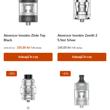
Atomizor Innokin Zlide Top
Atomizor Innokin Zenith 2
Black
5.5ml Silver
155,00
lei
140,00
lei
165,00
lei
TVA inclus
TVA inclus
Adaugă în coș
Adaugă în coș
-9%
−9%
-6%
−6%