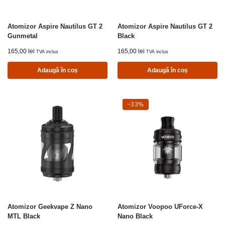
Atomizor Aspire Nautilus GT 2
Atomizor Aspire Nautilus GT 2
Gunmetal
Black
165,00
lei
165,00
lei
TVA inclus
TVA inclus
Adaugă în coș
Adaugă în coș
-33%
−33%
Atomizor Geekvape Z Nano
Atomizor Voopoo UForce-X
MTL Black
Nano Black