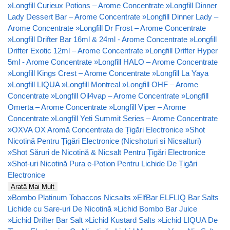
»
Longfill Curieux Potions – Arome Concentrate
»
Longfill Dinner
Lady Dessert Bar – Arome Concentrate
»
Longfill Dinner Lady –
Arome Concentrate
»
Longfill Dr Frost – Arome Concentrate
»
Longfill Drifter Bar 16ml & 24ml - Arome Concentrate
»
Longfill
Drifter Exotic 12ml – Arome Concentrate
»
Longfill Drifter Hyper
5ml - Arome Concentrate
»
Longfill HALO – Arome Concentrate
»
Longfill Kings Crest – Arome Concentrate
»
Longfill La Yaya
»
Longfill LIQUA
»
Longfill Montreal
»
Longfill OHF – Arome
Concentrate
»
Longfill Oil4vap – Arome Concentrate
»
Longfill
Omerta – Arome Concentrate
»
Longfill Viper – Arome
Concentrate
»
Longfill Yeti Summit Series – Arome Concentrate
»
OXVA OX Aromă Concentrata de Țigări Electronice
»
Shot
Nicotină Pentru Țigări Electronice (Nicshoturi si Nicsalturi)
»
Shot Săruri de Nicotină & Nicsalt Pentru Țigări Electronice
»
Shot-uri Nicotină Pura e-Potion Pentru Lichide De Țigări
Electronice
Arată Mai Mult
»
Bombo Platinum Tobaccos Nicsalts
»
ElfBar ELFLIQ Bar Salts
Lichide cu Sare-uri De Nicotină
»
Lichid Bombo Bar Juice
»
Lichid Drifter Bar Salt
»
Lichid Kustard Salts
»
Lichid LIQUA De