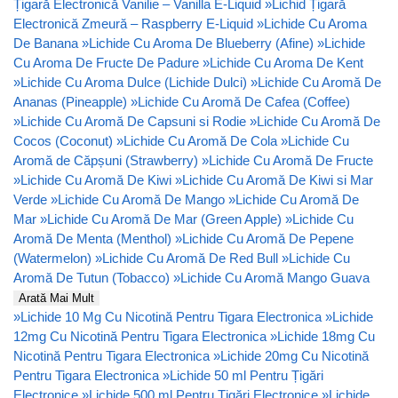
Țigară Electronică Vanilie – Vanilla E-Liquid
»
Lichid Țigară
Electronică Zmeură – Raspberry E-Liquid
»
Lichide Cu Aroma
De Banana
»
Lichide Cu Aroma De Blueberry (Afine)
»
Lichide
Cu Aroma De Fructe De Padure
»
Lichide Cu Aroma De Kent
»
Lichide Cu Aroma Dulce (Lichide Dulci)
»
Lichide Cu Aromă De
Ananas (Pineapple)
»
Lichide Cu Aromă De Cafea (Coffee)
»
Lichide Cu Aromă De Capsuni si Rodie
»
Lichide Cu Aromă De
Cocos (Coconut)
»
Lichide Cu Aromă De Cola
»
Lichide Cu
Aromă de Căpșuni (Strawberry)
»
Lichide Cu Aromă De Fructe
»
Lichide Cu Aromă De Kiwi
»
Lichide Cu Aromă De Kiwi si Mar
Verde
»
Lichide Cu Aromă De Mango
»
Lichide Cu Aromă De
Mar
»
Lichide Cu Aromă De Mar (Green Apple)
»
Lichide Cu
Aromă De Menta (Menthol)
»
Lichide Cu Aromă De Pepene
(Watermelon)
»
Lichide Cu Aromă De Red Bull
»
Lichide Cu
Aromă De Tutun (Tobacco)
»
Lichide Cu Aromă Mango Guava
Arată Mai Mult
»
Lichide 10 Mg Cu Nicotină Pentru Tigara Electronica
»
Lichide
12mg Cu Nicotină Pentru Tigara Electronica
»
Lichide 18mg Cu
Nicotină Pentru Tigara Electronica
»
Lichide 20mg Cu Nicotină
Pentru Tigara Electronica
»
Lichide 50 ml Pentru Țigări
Electronice
»
Lichide 500 ml Pentru Țigări Electronice
»
Lichide