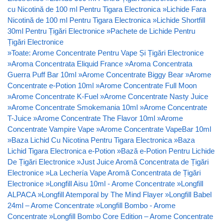
cu Nicotină de 100 ml Pentru Tigara Electronica
»
Lichide Fara
Nicotină de 100 ml Pentru Tigara Electronica
»
Lichide Shortfill
30ml Pentru Țigări Electronice
»
Pachete de Lichide Pentru
Țigări Electronice
»
Toate: Arome Concentrate Pentru Vape Și Țigări Electronice
»
Aroma Concentrata Eliquid France
»
Aroma Concentrata
Guerra Puff Bar 10ml
»
Arome Concentrate Biggy Bear
»
Arome
Concentrate e-Potion 10ml
»
Arome Concentrate Full Moon
»
Arome Concentrate K-Fuel
»
Arome Concentrate Nasty Juice
»
Arome Concentrate Smokemania 10ml
»
Arome Concentrate
T-Juice
»
Arome Concentrate The Flavor 10ml
»
Arome
Concentrate Vampire Vape
»
Arome Concentrate VapeBar 10ml
»
Baza Lichid Cu Nicotina Pentru Tigara Electronica
»
Baza
Lichid Tigara Electronica e-Potion
»
Bază e-Potion Pentru Lichide
De Țigări Electronice
»
Just Juice Aromă Concentrata de Țigări
Electronice
»
La Lechería Vape Aromă Concentrata de Țigări
Electronice
»
Longfill Aisu 10ml - Arome Concentrate
»
Longfill
ALPACA
»
Longfill Atemporal by The Mind Flayer
»
Longfill Babel
24ml – Arome Concentrate
»
Longfill Bombo - Arome
Concentrate
»
Longfill Bombo Core Edition – Arome Concentrate