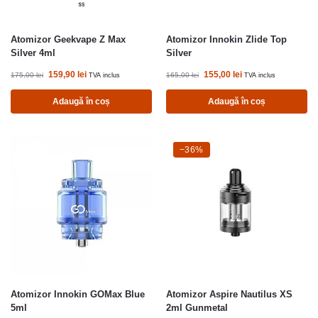
Atomizor Geekvape Z Max
Atomizor Innokin Zlide Top
Silver 4ml
Silver
159,90
lei
155,00
lei
175,00
lei
165,00
lei
TVA inclus
TVA inclus
Adaugă în coș
Adaugă în coș
-36%
−36%
Atomizor Innokin GOMax Blue
Atomizor Aspire Nautilus XS
5ml
2ml Gunmetal