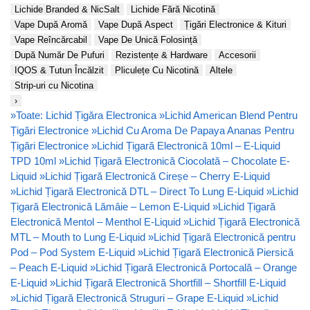
Lichide Branded & NicSalt
Lichide Fără Nicotină
Vape După Aromă
Vape După Aspect
Țigări Electronice & Kituri
Vape Reîncărcabil
Vape De Unică Folosință
După Număr De Pufuri
Rezistențe & Hardware
Accesorii
IQOS & Tutun Încălzit
Pliculețe Cu Nicotină
Altele
Strip-uri cu Nicotina
›
»
Toate: Lichid Țigăra Electronica
»
Lichid American Blend Pentru
Țigări Electronice
»
Lichid Cu Aroma De Papaya Ananas Pentru
Țigări Electronice
»
Lichid Țigară Electronică 10ml – E-Liquid
TPD 10ml
»
Lichid Țigară Electronică Ciocolată – Chocolate E-
Liquid
»
Lichid Țigară Electronică Cireșe – Cherry E-Liquid
»
Lichid Țigară Electronică DTL – Direct To Lung E-Liquid
»
Lichid
Țigară Electronică Lămâie – Lemon E-Liquid
»
Lichid Țigară
Electronică Mentol – Menthol E-Liquid
»
Lichid Țigară Electronică
MTL – Mouth to Lung E-Liquid
»
Lichid Țigară Electronică pentru
Pod – Pod System E-Liquid
»
Lichid Țigară Electronică Piersică
– Peach E-Liquid
»
Lichid Țigară Electronică Portocală – Orange
E-Liquid
»
Lichid Țigară Electronică Shortfill – Shortfill E-Liquid
»
Lichid Țigară Electronică Struguri – Grape E-Liquid
»
Lichid