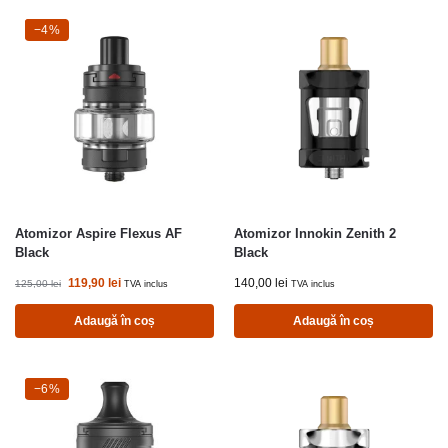
-4%
−4%
Atomizor Aspire Flexus AF
Atomizor Innokin Zenith 2
Black
Black
119,90
lei
140,00
lei
125,00
lei
TVA inclus
TVA inclus
Adaugă în coș
Adaugă în coș
-6%
−6%