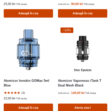
25,00
lei
90,00
lei
140,00
lei
TVA inclus
TVA inclus
Adaugă în coș
Adaugă în coș
-10%
−10%
Stoc Epuizat
Atomizor Innokin GOMax 5ml
Atomizor Vaporesso iTank T
Blue
Dual Mesh Black
(1)
140,00
lei
155,00
lei
TVA inclus
22,00
lei
TVA inclus
Adaugă în coș
Alerta stoc!