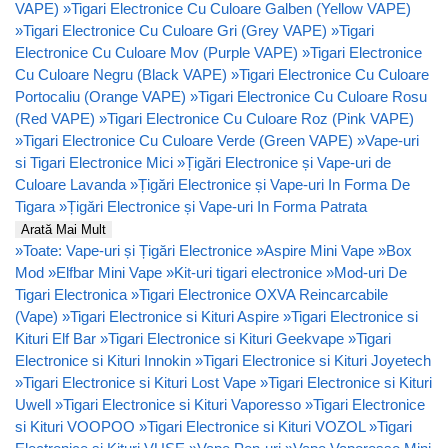
VAPE)
»
Tigari Electronice Cu Culoare Galben (Yellow VAPE)
»
Tigari Electronice Cu Culoare Gri (Grey VAPE)
»
Tigari
Electronice Cu Culoare Mov (Purple VAPE)
»
Tigari Electronice
Cu Culoare Negru (Black VAPE)
»
Tigari Electronice Cu Culoare
Portocaliu (Orange VAPE)
»
Tigari Electronice Cu Culoare Rosu
(Red VAPE)
»
Tigari Electronice Cu Culoare Roz (Pink VAPE)
»
Tigari Electronice Cu Culoare Verde (Green VAPE)
»
Vape-uri
si Tigari Electronice Mici
»
Țigări Electronice și Vape-uri de
Culoare Lavanda
»
Țigări Electronice și Vape-uri In Forma De
Tigara
»
Țigări Electronice și Vape-uri In Forma Patrata
Arată Mai Mult
»
Toate: Vape-uri și Țigări Electronice
»
Aspire Mini Vape
»
Box
Mod
»
Elfbar Mini Vape
»
Kit-uri tigari electronice
»
Mod-uri De
Tigari Electronica
»
Tigari Electronice OXVA Reincarcabile
(Vape)
»
Tigari Electronice si Kituri Aspire
»
Tigari Electronice si
Kituri Elf Bar
»
Tigari Electronice si Kituri Geekvape
»
Tigari
Electronice si Kituri Innokin
»
Tigari Electronice si Kituri Joyetech
»
Tigari Electronice si Kituri Lost Vape
»
Tigari Electronice si Kituri
Uwell
»
Tigari Electronice si Kituri Vaporesso
»
Tigari Electronice
si Kituri VOOPOO
»
Tigari Electronice si Kituri VOZOL
»
Tigari