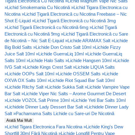
Tigara Electronica Cu Nicotină
»
Lichid Magnum Vape Nic Salts
»
Lichid Smokemania Cu Nicotină
»
Lichid Tigara Electronica cu
Nicotina
»
Lichid Țigară Electronică cu Nicotina Freebase – Nic
Shot E-Liquid
»
Lichid Țigară Electronică cu Nicotină 3mg
»
Lichid Țigară Electronică cu Nicotină 6mg
»
Lichid Țigară
Electronică cu Nicotină 9mg
»
Lichid Țigară Electronică cu Sare
de Nicotină – Nic Salt E-Liquid
»
Lichide ARAMAX Salt
»
Lichide
Big Bold Salts
»
Lichide Don Cristo Salt 10ml
»
Lichide Fizzy
Juice Salt 10ml
»
Lichide GuerraLiq 10ml
»
Lichide GuerraLiq
Salts 10ml
»
Lichide Halo Salts
»
Lichide Hangsen 10ml
»
Lichide
IVG Salt
»
Lichide Kings Crest Salt
»
Lichide LIQUA Salts
»
Lichide OOPs Salt 10ml
»
Lichide OSSEM Salts
»
Lichide
OXVA OX Salts 10ml
»
Lichide Riot Squad Bar Salt 10ml
»
Lichide Ritchy Salt
»
Lichide Sukka Salt
»
Lichide Vampire Vape
Bar Salt
»
Lichide Viper Nic Salts – Arome Gourmet De Desert
»
Lichide VOZOL Salt Prime 10ml
»
Lichide Yeti Bar Salts 10ml
»
Lichidele Dinner Lady Dessert Bar Salt
»
Lichidele Dinner Lady
Salt
»
Pachamama Salts Lichide cu Sare-uri De Nicotină
Arată Mai Mult
»
Lichid Tigara Electronica Fara Nicotina
»
Lichide King's Dew
Shortfill 30ml Fără Nicotină
»
Lichide Longfill Pentru Vape