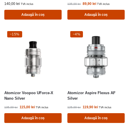
140,00
lei
89,90
lei
135,00
lei
TVA inclus
TVA inclus
Adaugă în coș
Adaugă în coș
-15%
−15%
-4%
−4%
Atomizor Voopoo UForce-X
Atomizor Aspire Flexus AF
Nano Silver
Silver
115,00
lei
119,90
lei
135,00
lei
125,00
lei
TVA inclus
TVA inclus
Adaugă în coș
Adaugă în coș