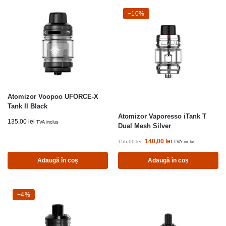
-10%
−10%
Atomizor Voopoo UFORCE-X
Tank II Black
Atomizor Vaporesso iTank T
135,00
lei
TVA inclus
Dual Mesh Silver
140,00
lei
155,00
lei
TVA inclus
Adaugă în coș
Adaugă în coș
-4%
−4%