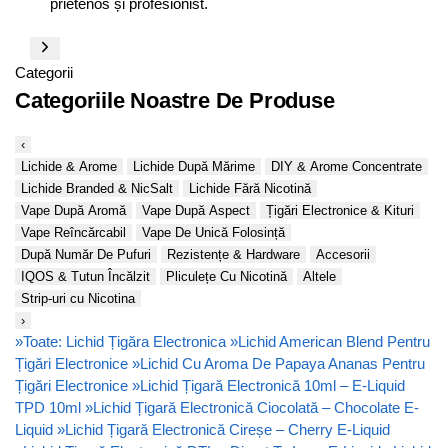
prietenos și profesionist.
Categorii
Categoriile Noastre De Produse
‹
Lichide & Arome
Lichide După Mărime
DIY & Arome Concentrate
Lichide Branded & NicSalt
Lichide Fără Nicotină
Vape După Aromă
Vape După Aspect
Țigări Electronice & Kituri
Vape Reîncărcabil
Vape De Unică Folosință
După Număr De Pufuri
Rezistențe & Hardware
Accesorii
IQOS & Tutun Încălzit
Pliculețe Cu Nicotină
Altele
Strip-uri cu Nicotina
›
»
Toate: Lichid Țigăra Electronica
»
Lichid American Blend Pentru
Țigări Electronice
»
Lichid Cu Aroma De Papaya Ananas Pentru
Țigări Electronice
»
Lichid Țigară Electronică 10ml – E-Liquid
TPD 10ml
»
Lichid Țigară Electronică Ciocolată – Chocolate E-
Liquid
»
Lichid Țigară Electronică Cireșe – Cherry E-Liquid