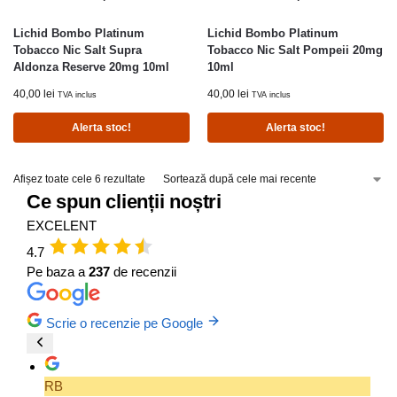
Lichid Bombo Platinum
Lichid Bombo Platinum
Tobacco Nic Salt Supra
Tobacco Nic Salt Pompeii 20mg
Aldonza Reserve 20mg 10ml
10ml
40,00
lei
40,00
lei
TVA inclus
TVA inclus
Alerta stoc!
Alerta stoc!
Afișez toate cele 6 rezultate
Ce spun clienții noștri
EXCELENT
4.7
Pe baza a
237
de recenzii
Scrie o recenzie pe Google
RB