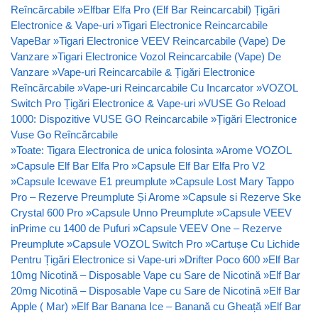
Reîncărcabile
»
Elfbar Elfa Pro (Elf Bar Reincarcabil) Țigări
Electronice & Vape-uri
»
Tigari Electronice Reincarcabile
VapeBar
»
Tigari Electronice VEEV Reincarcabile (Vape) De
Vanzare
»
Tigari Electronice Vozol Reincarcabile (Vape) De
Vanzare
»
Vape-uri Reincarcabile & Țigări Electronice
Reîncărcabile
»
Vape-uri Reincarcabile Cu Incarcator
»
VOZOL
Switch Pro Țigări Electronice & Vape-uri
»
VUSE Go Reload
1000: Dispozitive VUSE GO Reincarcabile
»
Țigări Electronice
Vuse Go Reîncărcabile
»
Toate: Tigara Electronica de unica folosinta
»
Arome VOZOL
»
Capsule Elf Bar Elfa Pro
»
Capsule Elf Bar Elfa Pro V2
»
Capsule Icewave E1 preumplute
»
Capsule Lost Mary Tappo
Pro – Rezerve Preumplute Și Arome
»
Capsule si Rezerve Ske
Crystal 600 Pro
»
Capsule Unno Preumplute
»
Capsule VEEV
inPrime cu 1400 de Pufuri
»
Capsule VEEV One – Rezerve
Preumplute
»
Capsule VOZOL Switch Pro
»
Cartușe Cu Lichide
Pentru Țigări Electronice si Vape-uri
»
Drifter Poco 600
»
Elf Bar
10mg Nicotină – Disposable Vape cu Sare de Nicotină
»
Elf Bar
20mg Nicotină – Disposable Vape cu Sare de Nicotină
»
Elf Bar
Apple ( Mar)
»
Elf Bar Banana Ice – Banană cu Gheață
»
Elf Bar