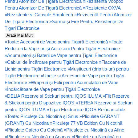
Pentru Atomizor De Țigară Electronică
»
Rezistenta Voopoo
Pentru Atomizor De Țigară Electronică
»
Rezistente OXVA
»
Rezistente si Capsule Smoktech
»
Rezistență Pentru Atomizor
De Țigară Electronică
»
Sârmă și Fire Pentru Rezistențe De
Țigari Electronice
Arată Mai Mult
»
Toate: Accesorii de Vape pentru Țigară Electronică
»
Toate:
Reduceri la Vape-uri și Accesorii Pentru Tigări Electronice
»
Acumulatori și Baterii de Vape pentru Țigări Electronice
»
Cabluri de Încărcare pentru Țigări Electronice
»
Flacoane de
Lichid pentru Țigări Electronice
»
Muștiucuri (drip tip-uri) pentru
Țigări Electronice
»
Unelte și Accesorii de Vape pentru Țigări
Electronice
»
Wrap-uri și Folii pentru Acumulatori de Vape
»
Încărcătoare de Vape pentru Țigări Electronice
»
DELIA Rezerve si Stickuri pentru IQOS ILUMA
»
Fiit Rezerve
& Stickuri pentru Dispozitive IQOS
»
TEREA Rezerve si Stickuri
pentru IQOS ILUMA
»
Tigari Electronice IQOS Reincarcabile
»
Toate: Pliculețe Cu Nicotină și Snus
»
Pliculete GARANT
(GRANT) Cu Nicotina
»
Pliculețe 77 VB Edition Cu Nicotină
»
Pliculețe Cafero Cu Cofeină
»
Pliculețe cu Nicotină cu Afine
»
Pliculețe cu Nicotină cu Ananas
»
Pliculețe cu Nicotină cu