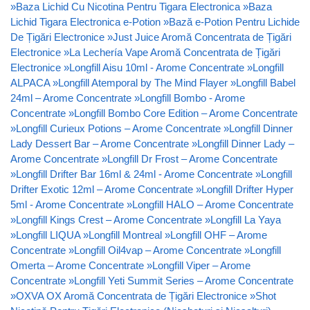
»
Baza Lichid Cu Nicotina Pentru Tigara Electronica
»
Baza
Lichid Tigara Electronica e-Potion
»
Bază e-Potion Pentru Lichide
De Țigări Electronice
»
Just Juice Aromă Concentrata de Țigări
Electronice
»
La Lechería Vape Aromă Concentrata de Țigări
Electronice
»
Longfill Aisu 10ml - Arome Concentrate
»
Longfill
ALPACA
»
Longfill Atemporal by The Mind Flayer
»
Longfill Babel
24ml – Arome Concentrate
»
Longfill Bombo - Arome
Concentrate
»
Longfill Bombo Core Edition – Arome Concentrate
»
Longfill Curieux Potions – Arome Concentrate
»
Longfill Dinner
Lady Dessert Bar – Arome Concentrate
»
Longfill Dinner Lady –
Arome Concentrate
»
Longfill Dr Frost – Arome Concentrate
»
Longfill Drifter Bar 16ml & 24ml - Arome Concentrate
»
Longfill
Drifter Exotic 12ml – Arome Concentrate
»
Longfill Drifter Hyper
5ml - Arome Concentrate
»
Longfill HALO – Arome Concentrate
»
Longfill Kings Crest – Arome Concentrate
»
Longfill La Yaya
»
Longfill LIQUA
»
Longfill Montreal
»
Longfill OHF – Arome
Concentrate
»
Longfill Oil4vap – Arome Concentrate
»
Longfill
Omerta – Arome Concentrate
»
Longfill Viper – Arome
Concentrate
»
Longfill Yeti Summit Series – Arome Concentrate
»
OXVA OX Aromă Concentrata de Țigări Electronice
»
Shot