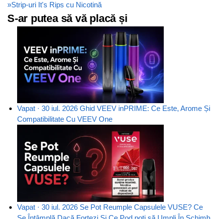
»
Strip-uri It's Rips cu Nicotină
S-ar putea să vă placă și
Vapat · 30 iul. 2026
Ghid VEEV inPRIME: Ce Este, Arome Și
Compatibilitate Cu VEEV One
Vapat · 30 iul. 2026
Se Pot Reumple Capsulele VUSE? Ce
Se Întâmplă Dacă Forțezi Și Ce Pod poți să Umpli În Schimb