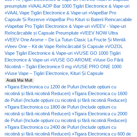
preumplute
»
VAAL AOP Bar 1000 Țigări Electronice & Vape-uri
»
VAAL Vape Țigări Electronice & Vape-uri
»
VapeBar Pro
Capsule Si Rezerve
»
VapeBar Pro Kituri si Baterii Reincarcabile
»
Vapebar Pro Țigări Electronice & Vape-uri
»
VEEV - Vape-uri
Reîncărcabile și Capsule Preumplute
»
VEEV NOW Ultra
»
VEEV One Arome – De La Tutun Clasic La Fructe Și Mentă
»
Veev One – Kit de Vape Reîncărcabil Și Capsule
»
VOZOL
Vape Țigări Electronice & Vape-uri
»
VUSE GO 1000 Țigări
Electronice & Vape-uri
»
VUSE GO AROME
»
Vuse Go Fără
Nicotină – Țigări Electronice 0 mg
»
VUSE PRO ONE 1000
»
Vuse Vape – Țigări Electronice, Kituri Și Capsule
Arată Mai Mult
»
Tigara Electronica cu 1200 de Pufuri (Include opțiuni cu
nicotină și fără nicotină Reduceri)
»
Tigara Electronica cu 1600
de Pufuri (Include opțiuni cu nicotină și fără nicotină Reduceri)
»
Tigara Electronica cu 1800 de Pufuri (Include opțiuni cu
nicotină și fără nicotină Reduceri)
»
Tigara Electronica cu 2000
de Pufuri (Include opțiuni cu nicotină și fără nicotină Reduceri)
»
Tigara Electronica cu 2400 de Pufuri (Include opțiuni cu
nicotină și fără nicotină Reduceri)
»
Tigara Electronica cu 600 de