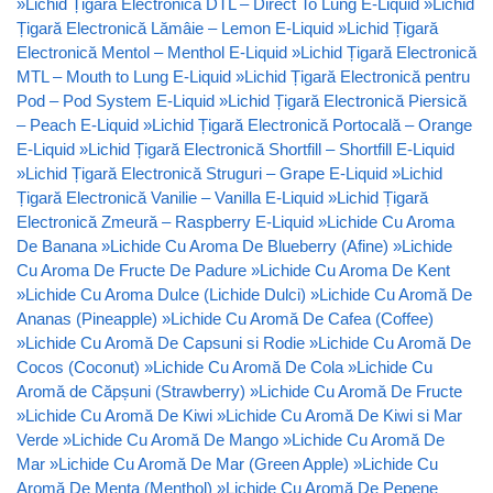
»
Lichid Țigară Electronică DTL – Direct To Lung E-Liquid
»
Lichid
Țigară Electronică Lămâie – Lemon E-Liquid
»
Lichid Țigară
Electronică Mentol – Menthol E-Liquid
»
Lichid Țigară Electronică
MTL – Mouth to Lung E-Liquid
»
Lichid Țigară Electronică pentru
Pod – Pod System E-Liquid
»
Lichid Țigară Electronică Piersică
– Peach E-Liquid
»
Lichid Țigară Electronică Portocală – Orange
E-Liquid
»
Lichid Țigară Electronică Shortfill – Shortfill E-Liquid
»
Lichid Țigară Electronică Struguri – Grape E-Liquid
»
Lichid
Țigară Electronică Vanilie – Vanilla E-Liquid
»
Lichid Țigară
Electronică Zmeură – Raspberry E-Liquid
»
Lichide Cu Aroma
De Banana
»
Lichide Cu Aroma De Blueberry (Afine)
»
Lichide
Cu Aroma De Fructe De Padure
»
Lichide Cu Aroma De Kent
»
Lichide Cu Aroma Dulce (Lichide Dulci)
»
Lichide Cu Aromă De
Ananas (Pineapple)
»
Lichide Cu Aromă De Cafea (Coffee)
»
Lichide Cu Aromă De Capsuni si Rodie
»
Lichide Cu Aromă De
Cocos (Coconut)
»
Lichide Cu Aromă De Cola
»
Lichide Cu
Aromă de Căpșuni (Strawberry)
»
Lichide Cu Aromă De Fructe
»
Lichide Cu Aromă De Kiwi
»
Lichide Cu Aromă De Kiwi si Mar
Verde
»
Lichide Cu Aromă De Mango
»
Lichide Cu Aromă De
Mar
»
Lichide Cu Aromă De Mar (Green Apple)
»
Lichide Cu
Aromă De Menta (Menthol)
»
Lichide Cu Aromă De Pepene