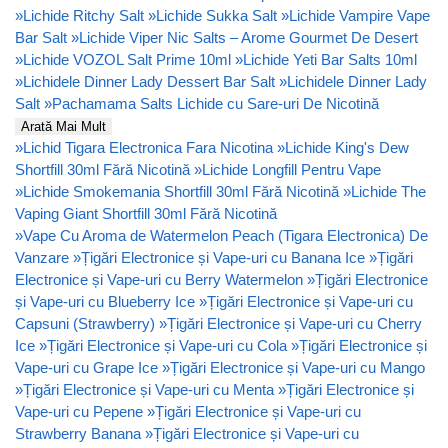
»
Lichide Ritchy Salt
»
Lichide Sukka Salt
»
Lichide Vampire Vape
Bar Salt
»
Lichide Viper Nic Salts – Arome Gourmet De Desert
»
Lichide VOZOL Salt Prime 10ml
»
Lichide Yeti Bar Salts 10ml
»
Lichidele Dinner Lady Dessert Bar Salt
»
Lichidele Dinner Lady
Salt
»
Pachamama Salts Lichide cu Sare-uri De Nicotină
Arată Mai Mult
»
Lichid Tigara Electronica Fara Nicotina
»
Lichide King's Dew
Shortfill 30ml Fără Nicotină
»
Lichide Longfill Pentru Vape
»
Lichide Smokemania Shortfill 30ml Fără Nicotină
»
Lichide The
Vaping Giant Shortfill 30ml Fără Nicotină
»
Vape Cu Aroma de Watermelon Peach (Tigara Electronica) De
Vanzare
»
Țigări Electronice și Vape-uri cu Banana Ice
»
Țigări
Electronice și Vape-uri cu Berry Watermelon
»
Țigări Electronice
și Vape-uri cu Blueberry Ice
»
Țigări Electronice și Vape-uri cu
Capsuni (Strawberry)
»
Țigări Electronice și Vape-uri cu Cherry
Ice
»
Țigări Electronice și Vape-uri cu Cola
»
Țigări Electronice și
Vape-uri cu Grape Ice
»
Țigări Electronice și Vape-uri cu Mango
»
Țigări Electronice și Vape-uri cu Menta
»
Țigări Electronice și
Vape-uri cu Pepene
»
Țigări Electronice și Vape-uri cu
Strawberry Banana
»
Țigări Electronice și Vape-uri cu