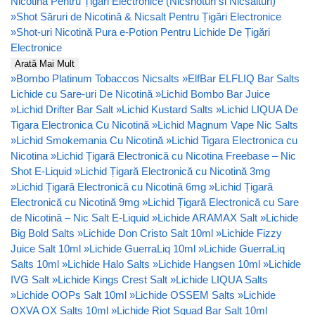
Nicotină Pentru Țigări Electronice (Nicshoturi si Nicsalturi)
»
Shot Săruri de Nicotină & Nicsalt Pentru Țigări Electronice
»
Shot-uri Nicotină Pura e-Potion Pentru Lichide De Țigări
Electronice
Arată Mai Mult
»
Bombo Platinum Tobaccos Nicsalts
»
ElfBar ELFLIQ Bar Salts
Lichide cu Sare-uri De Nicotină
»
Lichid Bombo Bar Juice
»
Lichid Drifter Bar Salt
»
Lichid Kustard Salts
»
Lichid LIQUA De
Tigara Electronica Cu Nicotină
»
Lichid Magnum Vape Nic Salts
»
Lichid Smokemania Cu Nicotină
»
Lichid Tigara Electronica cu
Nicotina
»
Lichid Țigară Electronică cu Nicotina Freebase – Nic
Shot E-Liquid
»
Lichid Țigară Electronică cu Nicotină 3mg
»
Lichid Țigară Electronică cu Nicotină 6mg
»
Lichid Țigară
Electronică cu Nicotină 9mg
»
Lichid Țigară Electronică cu Sare
de Nicotină – Nic Salt E-Liquid
»
Lichide ARAMAX Salt
»
Lichide
Big Bold Salts
»
Lichide Don Cristo Salt 10ml
»
Lichide Fizzy
Juice Salt 10ml
»
Lichide GuerraLiq 10ml
»
Lichide GuerraLiq
Salts 10ml
»
Lichide Halo Salts
»
Lichide Hangsen 10ml
»
Lichide
IVG Salt
»
Lichide Kings Crest Salt
»
Lichide LIQUA Salts
»
Lichide OOPs Salt 10ml
»
Lichide OSSEM Salts
»
Lichide
OXVA OX Salts 10ml
»
Lichide Riot Squad Bar Salt 10ml