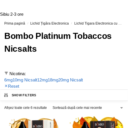
Sibiu
2-3 ore
Prima pagină
Lichid Țigăra Electronica
Lichid Tigara Electronica cu Nicotina
/
/
Bombo Platinum Tobaccos
Nicsalts
Nicotina:
6mg
10mg Nicsalt
12mg
18mg
20mg Nicsalt
Reset
SHOW FILTERS
Afișez toate cele 6 rezultate