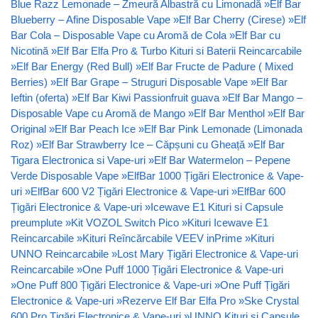
Blue Razz Lemonade – Zmeură Albastră cu Limonadă
»
Elf Bar
Blueberry – Afine Disposable Vape
»
Elf Bar Cherry (Cirese)
»
Elf
Bar Cola – Disposable Vape cu Aromă de Cola
»
Elf Bar cu
Nicotină
»
Elf Bar Elfa Pro & Turbo Kituri si Baterii Reincarcabile
»
Elf Bar Energy (Red Bull)
»
Elf Bar Fructe de Padure ( Mixed
Berries)
»
Elf Bar Grape – Struguri Disposable Vape
»
Elf Bar
Ieftin (oferta)
»
Elf Bar Kiwi Passionfruit guava
»
Elf Bar Mango –
Disposable Vape cu Aromă de Mango
»
Elf Bar Menthol
»
Elf Bar
Original
»
Elf Bar Peach Ice
»
Elf Bar Pink Lemonade (Limonada
Roz)
»
Elf Bar Strawberry Ice – Căpșuni cu Gheață
»
Elf Bar
Tigara Electronica si Vape-uri
»
Elf Bar Watermelon – Pepene
Verde Disposable Vape
»
ElfBar 1000 Țigări Electronice & Vape-
uri
»
ElfBar 600 V2 Țigări Electronice & Vape-uri
»
ElfBar 600
Țigări Electronice & Vape-uri
»
Icewave E1 Kituri si Capsule
preumplute
»
Kit VOZOL Switch Pico
»
Kituri Icewave E1
Reincarcabile
»
Kituri Reîncărcabile VEEV inPrime
»
Kituri
UNNO Reincarcabile
»
Lost Mary Țigări Electronice & Vape-uri
Reincarcabile
»
One Puff 1000 Țigări Electronice & Vape-uri
»
One Puff 800 Țigări Electronice & Vape-uri
»
One Puff Țigări
Electronice & Vape-uri
»
Rezerve Elf Bar Elfa Pro
»
Ske Crystal
600 Pro Țigări Electronice & Vape-uri
»
UNNO Kituri si Capsule