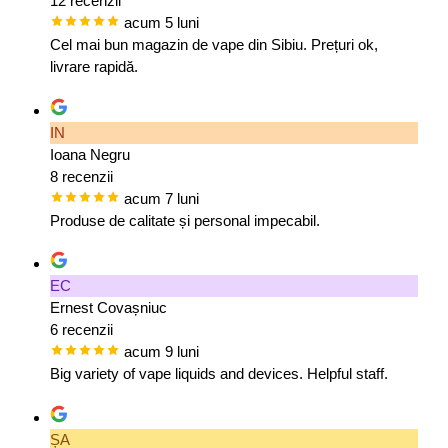
12 recenzii
acum 5 luni
Cel mai bun magazin de vape din Sibiu. Prețuri ok,
livrare rapidă.
IN
Ioana Negru
8 recenzii
acum 7 luni
Produse de calitate și personal impecabil.
EC
Ernest Covașniuc
6 recenzii
acum 9 luni
Big variety of vape liquids and devices. Helpful staff.
ȘA