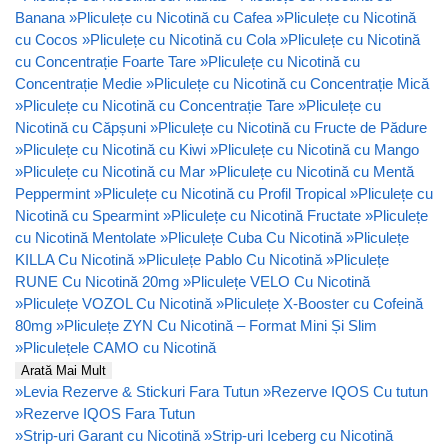
Banana
»
Pliculețe cu Nicotină cu Cafea
»
Pliculețe cu Nicotină
cu Cocos
»
Pliculețe cu Nicotină cu Cola
»
Pliculețe cu Nicotină
cu Concentrație Foarte Tare
»
Pliculețe cu Nicotină cu
Concentrație Medie
»
Pliculețe cu Nicotină cu Concentrație Mică
»
Pliculețe cu Nicotină cu Concentrație Tare
»
Pliculețe cu
Nicotină cu Căpșuni
»
Pliculețe cu Nicotină cu Fructe de Pădure
»
Pliculețe cu Nicotină cu Kiwi
»
Pliculețe cu Nicotină cu Mango
»
Pliculețe cu Nicotină cu Mar
»
Pliculețe cu Nicotină cu Mentă
Peppermint
»
Pliculețe cu Nicotină cu Profil Tropical
»
Pliculețe cu
Nicotină cu Spearmint
»
Pliculețe cu Nicotină Fructate
»
Pliculețe
cu Nicotină Mentolate
»
Pliculețe Cuba Cu Nicotină
»
Pliculețe
KILLA Cu Nicotină
»
Pliculețe Pablo Cu Nicotină
»
Pliculețe
RUNE Cu Nicotină 20mg
»
Pliculețe VELO Cu Nicotină
»
Pliculețe VOZOL Cu Nicotină
»
Pliculețe X-Booster cu Cofeină
80mg
»
Pliculețe ZYN Cu Nicotină – Format Mini Și Slim
»
Pliculețele CAMO cu Nicotină
Arată Mai Mult
»
Levia Rezerve & Stickuri Fara Tutun
»
Rezerve IQOS Cu tutun
»
Rezerve IQOS Fara Tutun
»
Strip-uri Garant cu Nicotină
»
Strip-uri Iceberg cu Nicotină