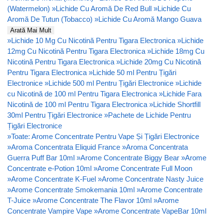
(Watermelon)
»
Lichide Cu Aromă De Red Bull
»
Lichide Cu
Aromă De Tutun (Tobacco)
»
Lichide Cu Aromă Mango Guava
Arată Mai Mult
»
Lichide 10 Mg Cu Nicotină Pentru Tigara Electronica
»
Lichide
12mg Cu Nicotină Pentru Tigara Electronica
»
Lichide 18mg Cu
Nicotină Pentru Tigara Electronica
»
Lichide 20mg Cu Nicotină
Pentru Tigara Electronica
»
Lichide 50 ml Pentru Țigări
Electronice
»
Lichide 500 ml Pentru Țigări Electronice
»
Lichide
cu Nicotină de 100 ml Pentru Tigara Electronica
»
Lichide Fara
Nicotină de 100 ml Pentru Tigara Electronica
»
Lichide Shortfill
30ml Pentru Țigări Electronice
»
Pachete de Lichide Pentru
Țigări Electronice
»
Toate: Arome Concentrate Pentru Vape Și Țigări Electronice
»
Aroma Concentrata Eliquid France
»
Aroma Concentrata
Guerra Puff Bar 10ml
»
Arome Concentrate Biggy Bear
»
Arome
Concentrate e-Potion 10ml
»
Arome Concentrate Full Moon
»
Arome Concentrate K-Fuel
»
Arome Concentrate Nasty Juice
»
Arome Concentrate Smokemania 10ml
»
Arome Concentrate
T-Juice
»
Arome Concentrate The Flavor 10ml
»
Arome
Concentrate Vampire Vape
»
Arome Concentrate VapeBar 10ml