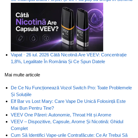
Vapat · 26 iul. 2026
Câtă Nicotină Are VEEV: Concentrație
1,8%, Legalitate În România Și Ce Spun Datele
Mai multe articole
De Ce Nu Funcționează Vozol Switch Pro: Toate Problemele
Și Soluțiile
Elf Bar vs Lost Mary: Care Vape De Unică Folosință Este
Mai Bun Pentru Tine?
VEEV One Păreri: Autonomie, Throat Hit și Arome
VEEV – Dispozitive, Capsule, Arome Și Nicotină: Ghidul
Complet
Cum Să Identifici Vape-urile Contrafăcute: Ce Ar Trebui Să