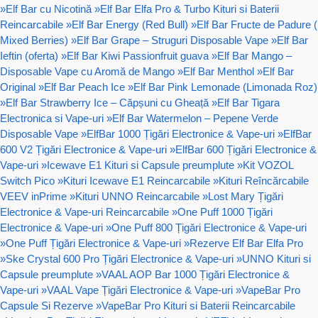
»
Elf Bar cu Nicotină
»
Elf Bar Elfa Pro & Turbo Kituri si Baterii
Reincarcabile
»
Elf Bar Energy (Red Bull)
»
Elf Bar Fructe de Padure (
Mixed Berries)
»
Elf Bar Grape – Struguri Disposable Vape
»
Elf Bar
Ieftin (oferta)
»
Elf Bar Kiwi Passionfruit guava
»
Elf Bar Mango –
Disposable Vape cu Aromă de Mango
»
Elf Bar Menthol
»
Elf Bar
Original
»
Elf Bar Peach Ice
»
Elf Bar Pink Lemonade (Limonada Roz)
»
Elf Bar Strawberry Ice – Căpșuni cu Gheață
»
Elf Bar Tigara
Electronica si Vape-uri
»
Elf Bar Watermelon – Pepene Verde
Disposable Vape
»
ElfBar 1000 Țigări Electronice & Vape-uri
»
ElfBar
600 V2 Țigări Electronice & Vape-uri
»
ElfBar 600 Țigări Electronice &
Vape-uri
»
Icewave E1 Kituri si Capsule preumplute
»
Kit VOZOL
Switch Pico
»
Kituri Icewave E1 Reincarcabile
»
Kituri Reîncărcabile
VEEV inPrime
»
Kituri UNNO Reincarcabile
»
Lost Mary Țigări
Electronice & Vape-uri Reincarcabile
»
One Puff 1000 Țigări
Electronice & Vape-uri
»
One Puff 800 Țigări Electronice & Vape-uri
»
One Puff Țigări Electronice & Vape-uri
»
Rezerve Elf Bar Elfa Pro
»
Ske Crystal 600 Pro Țigări Electronice & Vape-uri
»
UNNO Kituri si
Capsule preumplute
»
VAAL AOP Bar 1000 Țigări Electronice &
Vape-uri
»
VAAL Vape Țigări Electronice & Vape-uri
»
VapeBar Pro
Capsule Si Rezerve
»
VapeBar Pro Kituri si Baterii Reincarcabile