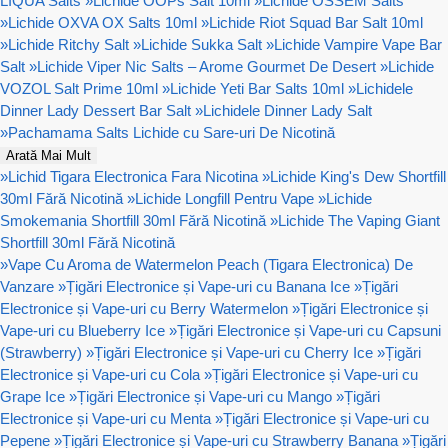
LIQUA Salts
»
Lichide OOPs Salt 10ml
»
Lichide OSSEM Salts
»
Lichide OXVA OX Salts 10ml
»
Lichide Riot Squad Bar Salt 10ml
»
Lichide Ritchy Salt
»
Lichide Sukka Salt
»
Lichide Vampire Vape Bar
Salt
»
Lichide Viper Nic Salts – Arome Gourmet De Desert
»
Lichide
VOZOL Salt Prime 10ml
»
Lichide Yeti Bar Salts 10ml
»
Lichidele
Dinner Lady Dessert Bar Salt
»
Lichidele Dinner Lady Salt
»
Pachamama Salts Lichide cu Sare-uri De Nicotină
Arată Mai Mult
»
Lichid Tigara Electronica Fara Nicotina
»
Lichide King's Dew Shortfill
30ml Fără Nicotină
»
Lichide Longfill Pentru Vape
»
Lichide
Smokemania Shortfill 30ml Fără Nicotină
»
Lichide The Vaping Giant
Shortfill 30ml Fără Nicotină
»
Vape Cu Aroma de Watermelon Peach (Tigara Electronica) De
Vanzare
»
Țigări Electronice și Vape-uri cu Banana Ice
»
Țigări
Electronice și Vape-uri cu Berry Watermelon
»
Țigări Electronice și
Vape-uri cu Blueberry Ice
»
Țigări Electronice și Vape-uri cu Capsuni
(Strawberry)
»
Țigări Electronice și Vape-uri cu Cherry Ice
»
Țigări
Electronice și Vape-uri cu Cola
»
Țigări Electronice și Vape-uri cu
Grape Ice
»
Țigări Electronice și Vape-uri cu Mango
»
Țigări
Electronice și Vape-uri cu Menta
»
Țigări Electronice și Vape-uri cu
Pepene
»
Țigări Electronice și Vape-uri cu Strawberry Banana
»
Țigări