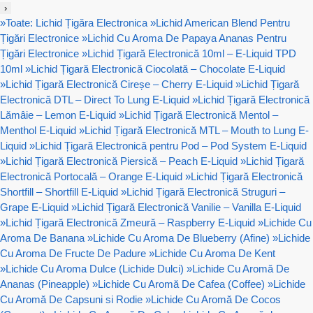
›
»
Toate: Lichid Țigăra Electronica
»
Lichid American Blend Pentru
Țigări Electronice
»
Lichid Cu Aroma De Papaya Ananas Pentru
Țigări Electronice
»
Lichid Țigară Electronică 10ml – E-Liquid TPD
10ml
»
Lichid Țigară Electronică Ciocolată – Chocolate E-Liquid
»
Lichid Țigară Electronică Cireșe – Cherry E-Liquid
»
Lichid Țigară
Electronică DTL – Direct To Lung E-Liquid
»
Lichid Țigară Electronică
Lămâie – Lemon E-Liquid
»
Lichid Țigară Electronică Mentol –
Menthol E-Liquid
»
Lichid Țigară Electronică MTL – Mouth to Lung E-
Liquid
»
Lichid Țigară Electronică pentru Pod – Pod System E-Liquid
»
Lichid Țigară Electronică Piersică – Peach E-Liquid
»
Lichid Țigară
Electronică Portocală – Orange E-Liquid
»
Lichid Țigară Electronică
Shortfill – Shortfill E-Liquid
»
Lichid Țigară Electronică Struguri –
Grape E-Liquid
»
Lichid Țigară Electronică Vanilie – Vanilla E-Liquid
»
Lichid Țigară Electronică Zmeură – Raspberry E-Liquid
»
Lichide Cu
Aroma De Banana
»
Lichide Cu Aroma De Blueberry (Afine)
»
Lichide
Cu Aroma De Fructe De Padure
»
Lichide Cu Aroma De Kent
»
Lichide Cu Aroma Dulce (Lichide Dulci)
»
Lichide Cu Aromă De
Ananas (Pineapple)
»
Lichide Cu Aromă De Cafea (Coffee)
»
Lichide
Cu Aromă De Capsuni si Rodie
»
Lichide Cu Aromă De Cocos