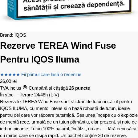
Brand:
IQOS
Rezerve TEREA Wind Fuse
Pentru IQOS Iluma
★
★
★
★
★
Fii primul care lasă o recenzie
26,00
lei
TVA inclus
Cumpără și câștigă
26 puncte
În stoc — livrare 24/48h
(L-V)
Rezervele TEREA Wind Fuse sunt stickuri de tutun încălzit pentru
IQOS ILUMA, cu mentol intens și o bază robustă de tutun, ideale
pentru cei care vor răcoare puternică. Sesiunea începe cu o explozie
de mentă rece, urmată de un tutun pământiu, clar prezent, și note de
ierburi picante. Tutun 100% natural, încălzit, nu ars — fără cenușă și
cu miros care se disipă rapid. Un pachet conține 20 de rezerve.