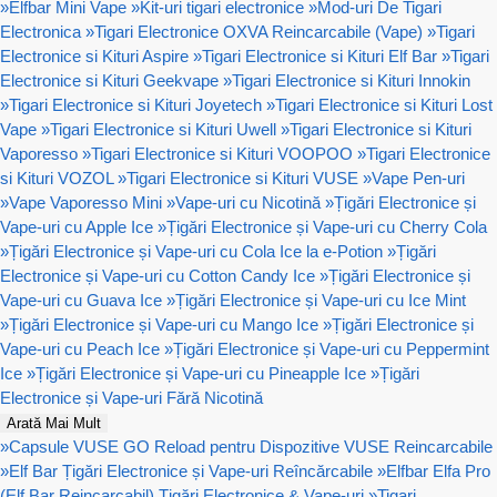
»
Elfbar Mini Vape
»
Kit-uri tigari electronice
»
Mod-uri De Tigari
Electronica
»
Tigari Electronice OXVA Reincarcabile (Vape)
»
Tigari
Electronice si Kituri Aspire
»
Tigari Electronice si Kituri Elf Bar
»
Tigari
Electronice si Kituri Geekvape
»
Tigari Electronice si Kituri Innokin
»
Tigari Electronice si Kituri Joyetech
»
Tigari Electronice si Kituri Lost
Vape
»
Tigari Electronice si Kituri Uwell
»
Tigari Electronice si Kituri
Vaporesso
»
Tigari Electronice si Kituri VOOPOO
»
Tigari Electronice
si Kituri VOZOL
»
Tigari Electronice si Kituri VUSE
»
Vape Pen-uri
»
Vape Vaporesso Mini
»
Vape-uri cu Nicotină
»
Țigări Electronice și
Vape-uri cu Apple Ice
»
Țigări Electronice și Vape-uri cu Cherry Cola
»
Țigări Electronice și Vape-uri cu Cola Ice la e-Potion
»
Țigări
Electronice și Vape-uri cu Cotton Candy Ice
»
Țigări Electronice și
Vape-uri cu Guava Ice
»
Țigări Electronice și Vape-uri cu Ice Mint
»
Țigări Electronice și Vape-uri cu Mango Ice
»
Țigări Electronice și
Vape-uri cu Peach Ice
»
Țigări Electronice și Vape-uri cu Peppermint
Ice
»
Țigări Electronice și Vape-uri cu Pineapple Ice
»
Țigări
Electronice și Vape-uri Fără Nicotină
Arată Mai Mult
»
Capsule VUSE GO Reload pentru Dispozitive VUSE Reincarcabile
»
Elf Bar Țigări Electronice și Vape-uri Reîncărcabile
»
Elfbar Elfa Pro
(Elf Bar Reincarcabil) Țigări Electronice & Vape-uri
»
Tigari