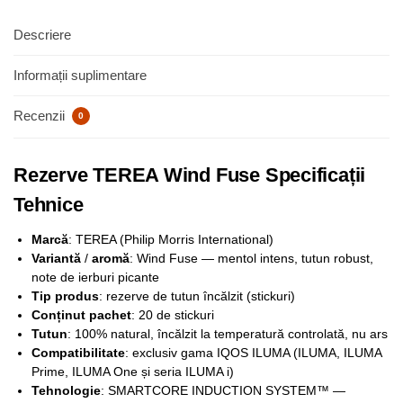
Descriere
Informații suplimentare
Recenzii
0
Rezerve TEREA Wind Fuse Specificații
Tehnice
Marcă
: TEREA (Philip Morris International)
Variantă
/
aromă
: Wind Fuse — mentol intens, tutun robust,
note de ierburi picante
Tip produs
: rezerve de tutun încălzit (stickuri)
Conținut pachet
: 20 de stickuri
Tutun
: 100% natural, încălzit la temperatură controlată, nu ars
Compatibilitate
: exclusiv gama IQOS ILUMA (ILUMA, ILUMA
Prime, ILUMA One și seria ILUMA i)
Tehnologie
: SMARTCORE INDUCTION SYSTEM™ —