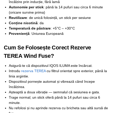
încălzire prin inducție, fără lamă
Autonomie per stick
: până la 14 pufuri sau circa 6 minute
(oricare survine prima)
Reutilizare
: de unică folosință, un stick per sesiune
Conține nicotină
: da
Temperatură de păstrare
: +5°C – +30°C
Proveniență
: Uniunea Europeană
Cum Se Folosește Corect Rezerve
TEREA Wind Fuse?
Asigură-te că dispozitivul IQOS ILUMA este încărcat.
Introdu
rezerva TEREA
cu filtrul orientat spre exterior, până la
linia argintie.
Dispozitivul pornește automat și vibrează când începe
încălzirea.
Așteaptă a doua vibrație — semnalul că sesiunea e gata.
Trage normal; un stick oferă până la 14 pufuri sau circa 6
minute.
Nu refolosi și nu aprinde rezerva cu bricheta sau altă sursă de