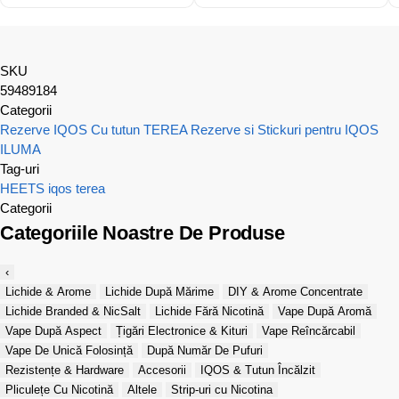
SKU
59489184
Categorii
Rezerve IQOS Cu tutun
TEREA Rezerve si Stickuri pentru IQOS
ILUMA
Tag-uri
HEETS
iqos
terea
Categorii
Categoriile Noastre De Produse
‹
Lichide & Arome
Lichide După Mărime
DIY & Arome Concentrate
Lichide Branded & NicSalt
Lichide Fără Nicotină
Vape După Aromă
Vape După Aspect
Țigări Electronice & Kituri
Vape Reîncărcabil
Vape De Unică Folosință
După Număr De Pufuri
Rezistențe & Hardware
Accesorii
IQOS & Tutun Încălzit
Pliculețe Cu Nicotină
Altele
Strip-uri cu Nicotina