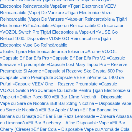
Electronice Reincarcabile VapeBar
»
Tigari Electronice VEEV
Reincarcabile (Vape) De Vanzare
»
Tigari Electronice Vozol
Reincarcabile (Vape) De Vanzare
»
Vape-uri Reincarcabile & Țigări
Electronice Reîncărcabile
»
Vape-uri Reincarcabile Cu Incarcator
»
VOZOL Switch Pro Țigări Electronice & Vape-uri
»
VUSE Go
Reload 1000: Dispozitive VUSE GO Reincarcabile
»
Țigări
Electronice Vuse Go Reîncărcabile
»
Toate: Tigara Electronica de unica folosinta
»
Arome VOZOL
»
Capsule Elf Bar Elfa Pro
»
Capsule Elf Bar Elfa Pro V2
»
Capsule
Icewave E1 preumplute
»
Capsule Lost Mary Tappo Pro – Rezerve
Preumplute Și Arome
»
Capsule si Rezerve Ske Crystal 600 Pro
»
Capsule Unno Preumplute
»
Capsule VEEV inPrime cu 1400 de
Pufuri
»
Capsule VEEV One – Rezerve Preumplute
»
Capsule
VOZOL Switch Pro
»
Cartușe Cu Lichide Pentru Țigări Electronice si
Vape-uri
»
Drifter Poco 600
»
Elf Bar 10mg Nicotină – Disposable
Vape cu Sare de Nicotină
»
Elf Bar 20mg Nicotină – Disposable Vape
cu Sare de Nicotină
»
Elf Bar Apple ( Mar)
»
Elf Bar Banana Ice –
Banană cu Gheață
»
Elf Bar Blue Razz Lemonade – Zmeură Albastră
cu Limonadă
»
Elf Bar Blueberry – Afine Disposable Vape
»
Elf Bar
Cherry (Cirese)
»
Elf Bar Cola – Disposable Vape cu Aromă de Cola