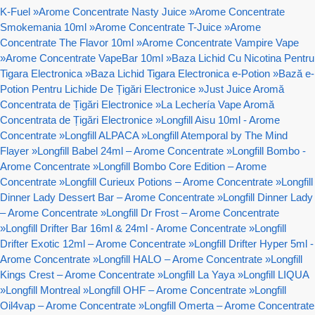
K-Fuel
»
Arome Concentrate Nasty Juice
»
Arome Concentrate
Smokemania 10ml
»
Arome Concentrate T-Juice
»
Arome
Concentrate The Flavor 10ml
»
Arome Concentrate Vampire Vape
»
Arome Concentrate VapeBar 10ml
»
Baza Lichid Cu Nicotina Pentru
Tigara Electronica
»
Baza Lichid Tigara Electronica e-Potion
»
Bază e-
Potion Pentru Lichide De Țigări Electronice
»
Just Juice Aromă
Concentrata de Țigări Electronice
»
La Lechería Vape Aromă
Concentrata de Țigări Electronice
»
Longfill Aisu 10ml - Arome
Concentrate
»
Longfill ALPACA
»
Longfill Atemporal by The Mind
Flayer
»
Longfill Babel 24ml – Arome Concentrate
»
Longfill Bombo -
Arome Concentrate
»
Longfill Bombo Core Edition – Arome
Concentrate
»
Longfill Curieux Potions – Arome Concentrate
»
Longfill
Dinner Lady Dessert Bar – Arome Concentrate
»
Longfill Dinner Lady
– Arome Concentrate
»
Longfill Dr Frost – Arome Concentrate
»
Longfill Drifter Bar 16ml & 24ml - Arome Concentrate
»
Longfill
Drifter Exotic 12ml – Arome Concentrate
»
Longfill Drifter Hyper 5ml -
Arome Concentrate
»
Longfill HALO – Arome Concentrate
»
Longfill
Kings Crest – Arome Concentrate
»
Longfill La Yaya
»
Longfill LIQUA
»
Longfill Montreal
»
Longfill OHF – Arome Concentrate
»
Longfill
Oil4vap – Arome Concentrate
»
Longfill Omerta – Arome Concentrate