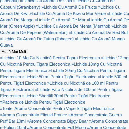
(Coconut)
»
Lichide Cu Aromă De Cola
»
Lichide Cu Aromă de
Căpșuni (Strawberry)
»
Lichide Cu Aromă De Fructe
»
Lichide Cu
Aromă De Kiwi
»
Lichide Cu Aromă De Kiwi si Mar Verde
»
Lichide Cu
Aromă De Mango
»
Lichide Cu Aromă De Mar
»
Lichide Cu Aromă De
Mar (Green Apple)
»
Lichide Cu Aromă De Menta (Menthol)
»
Lichide
Cu Aromă De Pepene (Watermelon)
»
Lichide Cu Aromă De Red Bull
»
Lichide Cu Aromă De Tutun (Tobacco)
»
Lichide Cu Aromă Mango
Guava
Arată Mai Mult
»
Lichide 10 Mg Cu Nicotină Pentru Tigara Electronica
»
Lichide 12mg
Cu Nicotină Pentru Tigara Electronica
»
Lichide 18mg Cu Nicotină
Pentru Tigara Electronica
»
Lichide 20mg Cu Nicotină Pentru Tigara
Electronica
»
Lichide 50 ml Pentru Țigări Electronice
»
Lichide 500 ml
Pentru Țigări Electronice
»
Lichide cu Nicotină de 100 ml Pentru
Tigara Electronica
»
Lichide Fara Nicotină de 100 ml Pentru Tigara
Electronica
»
Lichide Shortfill 30ml Pentru Țigări Electronice
»
Pachete de Lichide Pentru Țigări Electronice
»
Toate: Arome Concentrate Pentru Vape Și Țigări Electronice
»
Aroma Concentrata Eliquid France
»
Aroma Concentrata Guerra
Puff Bar 10ml
»
Arome Concentrate Biggy Bear
»
Arome Concentrate
e-Potion 10ml
»
Arome Concentrate Full Moon
»
Arome Concentrate