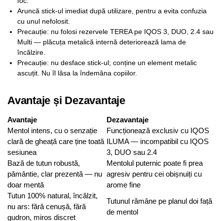
foc.
Aruncă stick-ul imediat după utilizare, pentru a evita confuzia
cu unul nefolosit.
Precauție: nu folosi rezervele TEREA pe IQOS 3, DUO, 2.4 sau
Multi — plăcuța metalică internă deteriorează lama de
încălzire.
Precauție: nu desface stick-ul; conține un element metalic
ascuțit. Nu îl lăsa la îndemâna copiilor.
Avantaje și Dezavantaje
Avantaje
Dezavantaje
Mentol intens, cu o senzație
Funcționează exclusiv cu IQOS
clară de gheață care ține toată
ILUMA — incompatibil cu IQOS
sesiunea
3, DUO sau 2.4
Bază de tutun robustă,
Mentolul puternic poate fi prea
pământie, clar prezentă — nu
agresiv pentru cei obișnuiți cu
doar mentă
arome fine
Tutun 100% natural, încălzit,
Tutunul rămâne pe planul doi față
nu ars: fără cenușă, fără
de mentol
gudron, miros discret