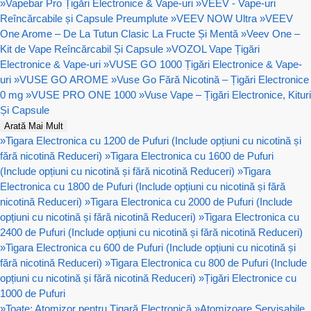
»
Vapebar Pro Țigări Electronice & Vape-uri
»
VEEV - Vape-uri
Reîncărcabile și Capsule Preumplute
»
VEEV NOW Ultra
»
VEEV
One Arome – De La Tutun Clasic La Fructe Și Mentă
»
Veev One –
Kit de Vape Reîncărcabil Și Capsule
»
VOZOL Vape Țigări
Electronice & Vape-uri
»
VUSE GO 1000 Țigări Electronice & Vape-
uri
»
VUSE GO AROME
»
Vuse Go Fără Nicotină – Țigări Electronice
0 mg
»
VUSE PRO ONE 1000
»
Vuse Vape – Țigări Electronice, Kituri
Și Capsule
Arată Mai Mult
»
Tigara Electronica cu 1200 de Pufuri (Include opțiuni cu nicotină și
fără nicotină Reduceri)
»
Tigara Electronica cu 1600 de Pufuri
(Include opțiuni cu nicotină și fără nicotină Reduceri)
»
Tigara
Electronica cu 1800 de Pufuri (Include opțiuni cu nicotină și fără
nicotină Reduceri)
»
Tigara Electronica cu 2000 de Pufuri (Include
opțiuni cu nicotină și fără nicotină Reduceri)
»
Tigara Electronica cu
2400 de Pufuri (Include opțiuni cu nicotină și fără nicotină Reduceri)
»
Tigara Electronica cu 600 de Pufuri (Include opțiuni cu nicotină și
fără nicotină Reduceri)
»
Tigara Electronica cu 800 de Pufuri (Include
opțiuni cu nicotină și fără nicotină Reduceri)
»
Țigări Electronice cu
1000 de Pufuri
»
Toate: Atomizor pentru Țigară Electronică
»
Atomizoare Servisabile