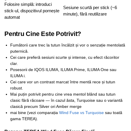
Folosire simplă: introduci
Sesiune scurtă per stick (~6
stick-ul, dispozitivul pornește
minute), fără reutilizare
automat
Pentru Cine Este Potrivit?
Fumătorii care trec la tutun încălzit și vor o senzație mentolată
puternică.
Cei care preferă sesiuni scurte și intense, cu efect răcoritor
clar.
Posesorii de IQOS ILUMA, ILUMA Prime, ILUMA One sau
ILUMA i.
Cei care vor un contrast marcat între mentă rece și tutun
robust.
Mai puțin potrivit pentru cine vrea mentol blând sau tutun
clasic fără răcoare — în cazul ăsta, Turquoise sau o variantă
clasică precum Silver ori Amber merge
mai bine (vezi comparația
Wind Fuse vs Turquoise
sau toată
gama TEREA).