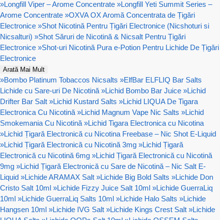
»
Longfill Viper – Arome Concentrate
»
Longfill Yeti Summit Series –
Arome Concentrate
»
OXVA OX Aromă Concentrata de Țigări
Electronice
»
Shot Nicotină Pentru Țigări Electronice (Nicshoturi si
Nicsalturi)
»
Shot Săruri de Nicotină & Nicsalt Pentru Țigări
Electronice
»
Shot-uri Nicotină Pura e-Potion Pentru Lichide De Țigări
Electronice
Arată Mai Mult
»
Bombo Platinum Tobaccos Nicsalts
»
ElfBar ELFLIQ Bar Salts
Lichide cu Sare-uri De Nicotină
»
Lichid Bombo Bar Juice
»
Lichid
Drifter Bar Salt
»
Lichid Kustard Salts
»
Lichid LIQUA De Tigara
Electronica Cu Nicotină
»
Lichid Magnum Vape Nic Salts
»
Lichid
Smokemania Cu Nicotină
»
Lichid Tigara Electronica cu Nicotina
»
Lichid Țigară Electronică cu Nicotina Freebase – Nic Shot E-Liquid
»
Lichid Țigară Electronică cu Nicotină 3mg
»
Lichid Țigară
Electronică cu Nicotină 6mg
»
Lichid Țigară Electronică cu Nicotină
9mg
»
Lichid Țigară Electronică cu Sare de Nicotină – Nic Salt E-
Liquid
»
Lichide ARAMAX Salt
»
Lichide Big Bold Salts
»
Lichide Don
Cristo Salt 10ml
»
Lichide Fizzy Juice Salt 10ml
»
Lichide GuerraLiq
10ml
»
Lichide GuerraLiq Salts 10ml
»
Lichide Halo Salts
»
Lichide
Hangsen 10ml
»
Lichide IVG Salt
»
Lichide Kings Crest Salt
»
Lichide