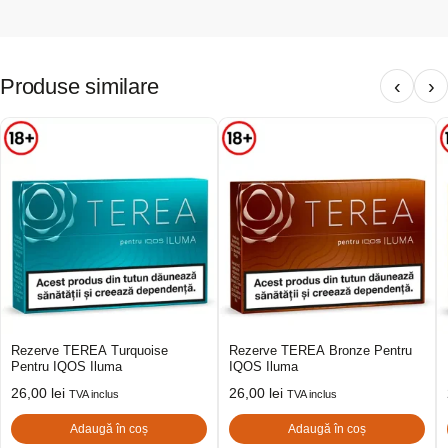
Produse similare
‹
›
Rezerve TEREA Turquoise
Rezerve TEREA Bronze Pentru
Pentru IQOS Iluma
IQOS Iluma
26,00
lei
26,00
lei
TVA inclus
TVA inclus
Adaugă în coș
Adaugă în coș