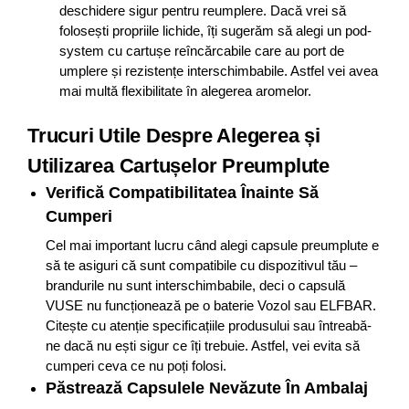
deschidere sigur pentru reumplere. Dacă vrei să
folosești propriile lichide, îți sugerăm să alegi un pod-
system cu cartușe reîncărcabile care au port de
umplere și rezistențe interschimbabile. Astfel vei avea
mai multă flexibilitate în alegerea aromelor.
Trucuri Utile Despre Alegerea și
Utilizarea Cartușelor Preumplute
Verifică Compatibilitatea Înainte Să
Cumperi
Cel mai important lucru când alegi capsule preumplute e
să te asiguri că sunt compatibile cu dispozitivul tău –
brandurile nu sunt interschimbabile, deci o capsulă
VUSE nu funcționează pe o baterie Vozol sau ELFBAR.
Citește cu atenție specificațiile produsului sau întreabă-
ne dacă nu ești sigur ce îți trebuie. Astfel, vei evita să
cumperi ceva ce nu poți folosi.
Păstrează Capsulele Nevăzute În Ambalaj