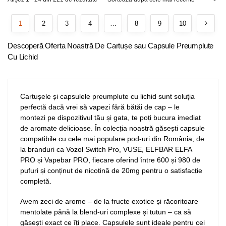
1
2
3
4
…
8
9
10
Descoperă Oferta Noastră De Cartușe sau Capsule Preumplute
Cu Lichid
Cartușele și capsulele preumplute cu lichid sunt soluția
perfectă dacă vrei să vapezi fără bătăi de cap – le
montezi pe dispozitivul tău și gata, te poți bucura imediat
de aromate delicioase. În colecția noastră găsești capsule
compatibile cu cele mai populare pod-uri din România, de
la branduri ca Vozol Switch Pro, VUSE, ELFBAR ELFA
PRO și Vapebar PRO, fiecare oferind între 600 și 980 de
pufuri și conținut de nicotină de 20mg pentru o satisfacție
completă.
Avem zeci de arome – de la fructe exotice și răcoritoare
mentolate până la blend-uri complexe și tutun – ca să
găsești exact ce îți place. Capsulele sunt ideale pentru cei