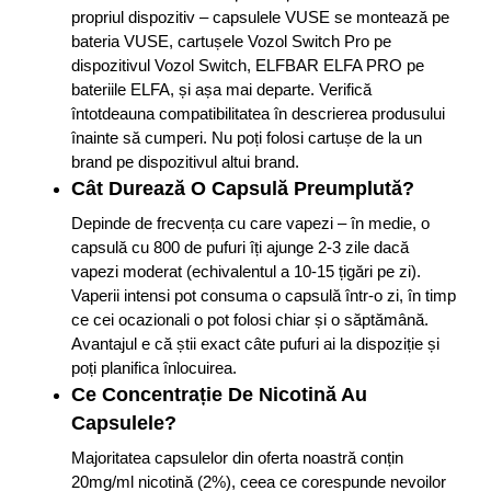
propriul dispozitiv – capsulele VUSE se montează pe
bateria VUSE, cartușele Vozol Switch Pro pe
dispozitivul Vozol Switch, ELFBAR ELFA PRO pe
bateriile ELFA, și așa mai departe. Verifică
întotdeauna compatibilitatea în descrierea produsului
înainte să cumperi. Nu poți folosi cartușe de la un
brand pe dispozitivul altui brand.
Cât Durează O Capsulă Preumplută?
Depinde de frecvența cu care vapezi – în medie, o
capsulă cu 800 de pufuri îți ajunge 2-3 zile dacă
vapezi moderat (echivalentul a 10-15 țigări pe zi).
Vaperii intensi pot consuma o capsulă într-o zi, în timp
ce cei ocazionali o pot folosi chiar și o săptămână.
Avantajul e că știi exact câte pufuri ai la dispoziție și
poți planifica înlocuirea.
Ce Concentrație De Nicotină Au
Capsulele?
Majoritatea capsulelor din oferta noastră conțin
20mg/ml nicotină (2%), ceea ce corespunde nevoilor