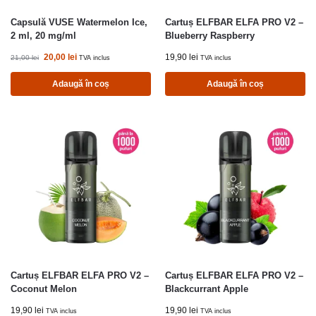
Capsulă VUSE Watermelon Ice,
Cartuș ELFBAR ELFA PRO V2 –
2 ml, 20 mg/ml
Blueberry Raspberry
20,00
lei
19,90
lei
21,00
lei
TVA inclus
TVA inclus
Adaugă în coș
Adaugă în coș
Cartuș ELFBAR ELFA PRO V2 –
Cartuș ELFBAR ELFA PRO V2 –
Coconut Melon
Blackcurrant Apple
19,90
lei
19,90
lei
TVA inclus
TVA inclus