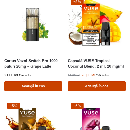
-5%
−5%
Cartus Vozol Switch Pro 1000
Capsulă VUSE Tropical
pufuri 20mg – Grape Latte
Coconut Blend, 2 ml, 20 mg/ml
21,00
lei
20,00
lei
21,00
lei
TVA inclus
TVA inclus
Adaugă în coș
Adaugă în coș
-5%
−5%
-5%
−5%