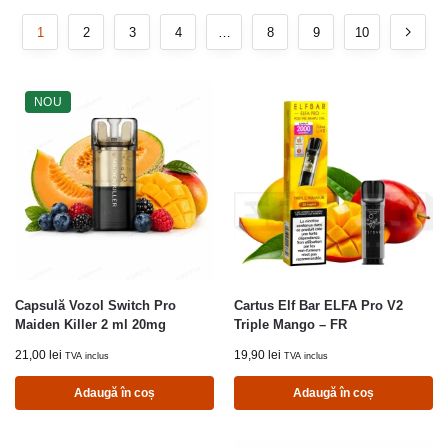
1
2
3
4
…
8
9
10
NOU
Capsulă Vozol Switch Pro
Cartus Elf Bar ELFA Pro V2
Maiden Killer 2 ml 20mg
Triple Mango – FR
21,00
lei
19,90
lei
TVA inclus
TVA inclus
Adaugă în coș
Adaugă în coș