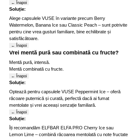
← Înapoi
Soluție:
Alege capsulele VUSE în variante precum Berry
Watermelon, Banana Ice sau Classic Peach – sunt potrivite
pentru cine vrea gusturi familiare, bine echilibrate și
satisfăcătoare.
← Înapoi
Vrei mentă pură sau combinată cu fructe?
Mentă pură, intensă.
Mentă combinată cu fructe.
← Înapoi
Soluție:
Optează pentru capsulele VUSE Peppermint Ice – oferă
răcoare puternică și curată, perfectă dacă ai fumat
mentolate și vrei aceeași senzație familiară.
← Înapoi
Soluție:
Îți recomandăm ELFBAR ELFA PRO Cherry Ice sau
Lemon Lime – combină răcoarea mentolată cu note fructate