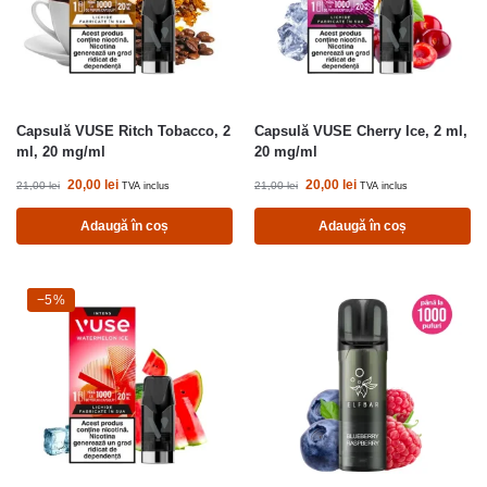
Capsulă VUSE Ritch Tobacco, 2
Capsulă VUSE Cherry Ice, 2 ml,
ml, 20 mg/ml
20 mg/ml
20,00
lei
20,00
lei
21,00
lei
21,00
lei
TVA inclus
TVA inclus
Adaugă în coș
Adaugă în coș
-5%
−5%