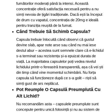
fumătorilor moderați până la intensi. Această
concentrație oferă satisfacția necesară pentru a nu
simți nevoia de țigări tradiționale. Dacă ești la început
de drum cu vapatul, concentrația de 20mg e ideală
pentru tranziția reușită de la fumat.
Când Trebuie Să Schimb Capsula?
Capsula trebuie înlocuită când observi că gustul
devine slab, apar note arse sau când nu mai iese
destul abur – acestea sunt semnele clare că e-lichidul
s-a terminat sau rezistența și-a epuizat durata de
viață. La majoritatea capsulelor poți vedea nivelul
lichidului printr-o fereastră transparentă, așa că vei ști
din timp când vine momentul schimbării. Nu forța
capsula să funcționeze după ce s-a golit – riști să
simți gust de ars neplăcut.
Pot Reumple O Capsulă Preumplută Cu
Alt Lichid?
Nu recomandăm asta – capsulele preumplute sunt
concepute pentru unică folosință și nu au sistem de