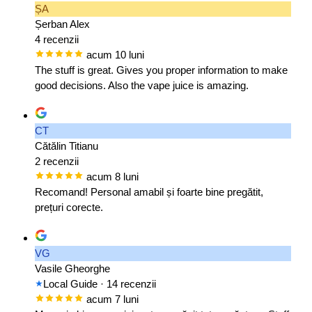
ȘA
Șerban Alex
4 recenzii
acum 10 luni
The stuff is great. Gives you proper information to make
good decisions. Also the vape juice is amazing.
CT
Cătălin Titianu
2 recenzii
acum 8 luni
Recomand! Personal amabil și foarte bine pregătit,
prețuri corecte.
VG
Vasile Gheorghe
Local Guide
· 14 recenzii
acum 7 luni