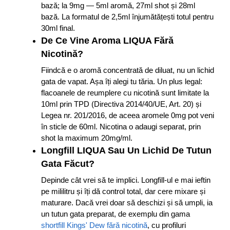
bază; la 9mg — 5ml aromă, 27ml shot și 28ml
bază. La formatul de 2,5ml înjumătățești totul pentru
30ml final.
De Ce Vine Aroma LIQUA Fără
Nicotină?
Fiindcă e o aromă concentrată de diluat, nu un lichid
gata de vapat. Așa îți alegi tu tăria. Un plus legal:
flacoanele de reumplere cu nicotină sunt limitate la
10ml prin TPD (Directiva 2014/40/UE, Art. 20) și
Legea nr. 201/2016, de aceea aromele 0mg pot veni
în sticle de 60ml. Nicotina o adaugi separat, prin
shot la maximum 20mg/ml.
Longfill LIQUA Sau Un Lichid De Tutun
Gata Făcut?
Depinde cât vrei să te implici. Longfill-ul e mai ieftin
pe mililitru și îți dă control total, dar cere mixare și
maturare. Dacă vrei doar să deschizi și să umpli, ia
un tutun gata preparat, de exemplu din gama
shortfill Kings' Dew fără nicotină
, cu profiluri