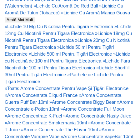
(Watermelon)
»
Lichide Cu Aromă De Red Bull
»
Lichide Cu
Aromă De Tutun (Tobacco)
»
Lichide Cu Aromă Mango Guava
Arată Mai Mult
»
Lichide 10 Mg Cu Nicotină Pentru Tigara Electronica
»
Lichide
12mg Cu Nicotină Pentru Tigara Electronica
»
Lichide 18mg Cu
Nicotină Pentru Tigara Electronica
»
Lichide 20mg Cu Nicotină
Pentru Tigara Electronica
»
Lichide 50 ml Pentru Țigări
Electronice
»
Lichide 500 ml Pentru Țigări Electronice
»
Lichide
cu Nicotină de 100 ml Pentru Tigara Electronica
»
Lichide Fara
Nicotină de 100 ml Pentru Tigara Electronica
»
Lichide Shortfill
30ml Pentru Țigări Electronice
»
Pachete de Lichide Pentru
Țigări Electronice
»
Toate: Arome Concentrate Pentru Vape Și Țigări Electronice
»
Aroma Concentrata Eliquid France
»
Aroma Concentrata
Guerra Puff Bar 10ml
»
Arome Concentrate Biggy Bear
»
Arome
Concentrate e-Potion 10ml
»
Arome Concentrate Full Moon
»
Arome Concentrate K-Fuel
»
Arome Concentrate Nasty Juice
»
Arome Concentrate Smokemania 10ml
»
Arome Concentrate
T-Juice
»
Arome Concentrate The Flavor 10ml
»
Arome
Concentrate Vampire Vape
»
Arome Concentrate VapeBar 10ml