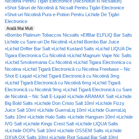
Nicotină Pentru Țigări Electronice (Nicshoturi si Nicsalturi)
»
Shot Săruri de Nicotină & Nicsalt Pentru Țigări Electronice
»
Shot-uri Nicotină Pura e-Potion Pentru Lichide De Țigări
Electronice
Arată Mai Mult
»
Bombo Platinum Tobaccos Nicsalts
»
ElfBar ELFLIQ Bar Salts
Lichide cu Sare-uri De Nicotină
»
Lichid Bombo Bar Juice
»
Lichid Drifter Bar Salt
»
Lichid Kustard Salts
»
Lichid LIQUA De
Tigara Electronica Cu Nicotină
»
Lichid Magnum Vape Nic Salts
»
Lichid Smokemania Cu Nicotină
»
Lichid Tigara Electronica cu
Nicotina
»
Lichid Țigară Electronică cu Nicotina Freebase – Nic
Shot E-Liquid
»
Lichid Țigară Electronică cu Nicotină 3mg
»
Lichid Țigară Electronică cu Nicotină 6mg
»
Lichid Țigară
Electronică cu Nicotină 9mg
»
Lichid Țigară Electronică cu Sare
de Nicotină – Nic Salt E-Liquid
»
Lichide ARAMAX Salt
»
Lichide
Big Bold Salts
»
Lichide Don Cristo Salt 10ml
»
Lichide Fizzy
Juice Salt 10ml
»
Lichide GuerraLiq 10ml
»
Lichide GuerraLiq
Salts 10ml
»
Lichide Halo Salts
»
Lichide Hangsen 10ml
»
Lichide
IVG Salt
»
Lichide Kings Crest Salt
»
Lichide LIQUA Salts
»
Lichide OOPs Salt 10ml
»
Lichide OSSEM Salts
»
Lichide
OXVA OX Salts 10ml
»
Lichide Riot Squad Bar Salt 10ml