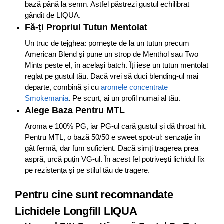
bază până la semn. Astfel păstrezi gustul echilibrat
gândit de LIQUA.
Fă-ți Propriul Tutun Mentolat
Un truc de tejghea: pornește de la un tutun precum
American Blend și pune un strop de Menthol sau Two
Mints peste el, în același batch. Îți iese un tutun mentolat
reglat pe gustul tău. Dacă vrei să duci blending-ul mai
departe, combină și cu
aromele concentrate
Smokemania
. Pe scurt, ai un profil numai al tău.
Alege Baza Pentru MTL
Aroma e 100% PG, iar PG-ul cară gustul și dă throat hit.
Pentru MTL, o bază 50/50 e sweet spot-ul: senzație în
gât fermă, dar fum suficient. Dacă simți tragerea prea
aspră, urcă puțin VG-ul. În acest fel potrivești lichidul fix
pe rezistența și pe stilul tău de tragere.
Pentru cine sunt recomnandate
Lichidele Longfill LIQUA