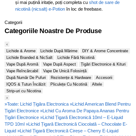
și mai puțină iritație, poți completa cu
shot de sare de
nicotină (nicsalt) e-Potion
în loc de freebase.
Categorii
Categoriile Noastre De Produse
‹
Lichide & Arome
Lichide După Mărime
DIY & Arome Concentrate
Lichide Branded & NicSalt
Lichide Fără Nicotină
Vape După Aromă
Vape După Aspect
Țigări Electronice & Kituri
Vape Reîncărcabil
Vape De Unică Folosință
După Număr De Pufuri
Rezistențe & Hardware
Accesorii
IQOS & Tutun Încălzit
Pliculețe Cu Nicotină
Altele
Strip-uri cu Nicotina
›
»
Toate: Lichid Țigăra Electronica
»
Lichid American Blend Pentru
Țigări Electronice
»
Lichid Cu Aroma De Papaya Ananas Pentru
Țigări Electronice
»
Lichid Țigară Electronică 10ml – E-Liquid
TPD 10ml
»
Lichid Țigară Electronică Ciocolată – Chocolate E-
Liquid
»
Lichid Țigară Electronică Cireșe – Cherry E-Liquid