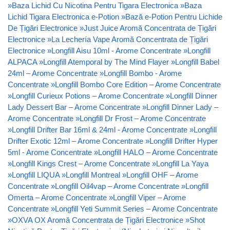
»
Baza Lichid Cu Nicotina Pentru Tigara Electronica
»
Baza
Lichid Tigara Electronica e-Potion
»
Bază e-Potion Pentru Lichide
De Țigări Electronice
»
Just Juice Aromă Concentrata de Țigări
Electronice
»
La Lechería Vape Aromă Concentrata de Țigări
Electronice
»
Longfill Aisu 10ml - Arome Concentrate
»
Longfill
ALPACA
»
Longfill Atemporal by The Mind Flayer
»
Longfill Babel
24ml – Arome Concentrate
»
Longfill Bombo - Arome
Concentrate
»
Longfill Bombo Core Edition – Arome Concentrate
»
Longfill Curieux Potions – Arome Concentrate
»
Longfill Dinner
Lady Dessert Bar – Arome Concentrate
»
Longfill Dinner Lady –
Arome Concentrate
»
Longfill Dr Frost – Arome Concentrate
»
Longfill Drifter Bar 16ml & 24ml - Arome Concentrate
»
Longfill
Drifter Exotic 12ml – Arome Concentrate
»
Longfill Drifter Hyper
5ml - Arome Concentrate
»
Longfill HALO – Arome Concentrate
»
Longfill Kings Crest – Arome Concentrate
»
Longfill La Yaya
»
Longfill LIQUA
»
Longfill Montreal
»
Longfill OHF – Arome
Concentrate
»
Longfill Oil4vap – Arome Concentrate
»
Longfill
Omerta – Arome Concentrate
»
Longfill Viper – Arome
Concentrate
»
Longfill Yeti Summit Series – Arome Concentrate
»
OXVA OX Aromă Concentrata de Țigări Electronice
»
Shot