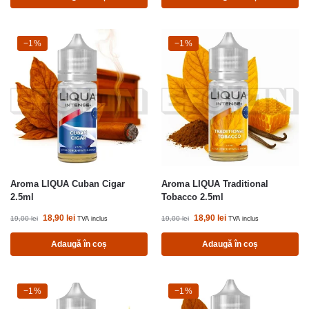
-1%
−1%
-1%
−1%
Aroma LIQUA Cuban Cigar
Aroma LIQUA Traditional
2.5ml
Tobacco 2.5ml
18,90
lei
18,90
lei
19,00
lei
19,00
lei
TVA inclus
TVA inclus
Adaugă în coș
Adaugă în coș
-1%
−1%
-1%
−1%