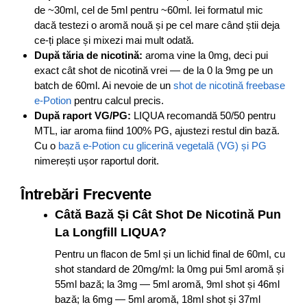
de ~30ml, cel de 5ml pentru ~60ml. Iei formatul mic
dacă testezi o aromă nouă și pe cel mare când știi deja
ce-ți place și mixezi mai mult odată.
După tăria de nicotină:
aroma vine la 0mg, deci pui
exact cât shot de nicotină vrei — de la 0 la 9mg pe un
batch de 60ml. Ai nevoie de un
shot de nicotină freebase
e-Potion
pentru calcul precis.
După raport VG/PG:
LIQUA recomandă 50/50 pentru
MTL, iar aroma fiind 100% PG, ajustezi restul din bază.
Cu o
bază e-Potion cu glicerină vegetală (VG) și PG
nimerești ușor raportul dorit.
Întrebări Frecvente
Câtă Bază Și Cât Shot De Nicotină Pun
La Longfill LIQUA?
Pentru un flacon de 5ml și un lichid final de 60ml, cu
shot standard de 20mg/ml: la 0mg pui 5ml aromă și
55ml bază; la 3mg — 5ml aromă, 9ml shot și 46ml
bază; la 6mg — 5ml aromă, 18ml shot și 37ml