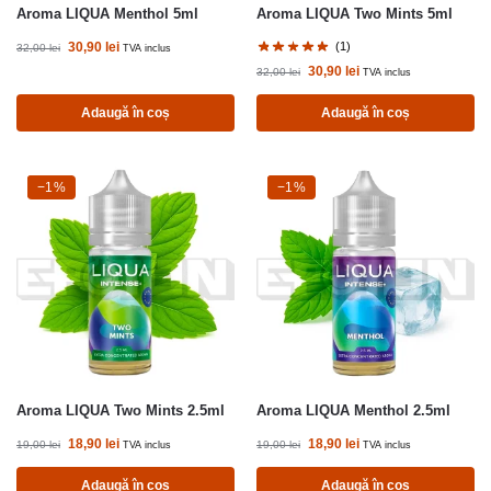
Aroma LIQUA Menthol 5ml
Aroma LIQUA Two Mints 5ml
30,90
lei
(1)
32,00
lei
TVA inclus
30,90
lei
32,00
lei
TVA inclus
Adaugă în coș
Adaugă în coș
-1%
−1%
-1%
−1%
Aroma LIQUA Two Mints 2.5ml
Aroma LIQUA Menthol 2.5ml
18,90
lei
18,90
lei
19,00
lei
19,00
lei
TVA inclus
TVA inclus
Adaugă în coș
Adaugă în coș