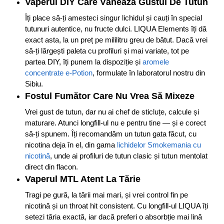
Vaperul DIY Care Vânează Gustul De Tutun
Îți place să-ți amesteci singur lichidul și cauți în special
tutunuri autentice, nu fructe dulci. LIQUA Elements îți dă
exact asta, la un preț pe mililitru greu de bătut. Dacă vrei
să-ți lărgești paleta cu profiluri și mai variate, tot pe
partea DIY, îți punem la dispoziție și
aromele
concentrate e-Potion
, formulate în laboratorul nostru din
Sibiu.
Fostul Fumător Care Nu Vrea Să Mixeze
Vrei gust de tutun, dar nu ai chef de sticluțe, calcule și
maturare. Atunci longfill-ul nu e pentru tine — și e corect
să-ți spunem. Îți recomandăm un tutun gata făcut, cu
nicotina deja în el, din gama
lichidelor Smokemania cu
nicotină
, unde ai profiluri de tutun clasic și tutun mentolat
direct din flacon.
Vaperul MTL Atent La Tărie
Tragi pe gură, la tării mai mari, și vrei control fin pe
nicotină și un throat hit consistent. Cu longfill-ul LIQUA îți
setezi tăria exactă, iar dacă preferi o absorbție mai lină