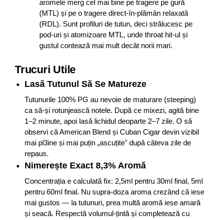
aromele merg cel mai bine pe tragere pe gură
(MTL) și pe o tragere direct-în-plămân relaxată
(RDL). Sunt profiluri de tutun, deci strălucesc pe
pod-uri și atomizoare MTL, unde throat hit-ul și
gustul contează mai mult decât norii mari.
Trucuri Utile
Lasă Tutunul Să Se Matureze
Tutunurile 100% PG au nevoie de maturare (steeping)
ca să-și rotunjească notele. După ce mixezi, agită bine
1–2 minute, apoi lasă lichidul deoparte 2–7 zile. O să
observi că American Blend și Cuban Cigar devin vizibil
mai pl3ine și mai puțin „ascuțite" după câteva zile de
repaus.
Nimerește Exact 8,3% Aromă
Concentrația e calculată fix: 2,5ml pentru 30ml final, 5ml
pentru 60ml final. Nu supra-doza aroma crezând că iese
mai gustos — la tutunuri, prea multă aromă iese amară
și seacă. Respectă volumul-țintă și completează cu