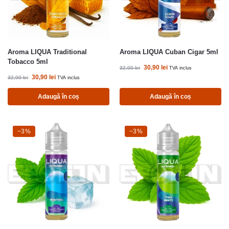
Aroma LIQUA Traditional
Aroma LIQUA Cuban Cigar 5ml
Tobacco 5ml
30,90
lei
32,00
lei
TVA inclus
30,90
lei
32,00
lei
TVA inclus
Adaugă în coș
Adaugă în coș
-3%
−3%
-3%
−3%