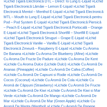
»
Lichid Țigară Electronică DTL – Direct To Lung E-Liquid
»
Lichid
Țigară Electronică Lămâie – Lemon E-Liquid
»
Lichid Țigară
Electronică Mentol – Menthol E-Liquid
»
Lichid Țigară Electronică
MTL – Mouth to Lung E-Liquid
»
Lichid Țigară Electronică pentru
Pod – Pod System E-Liquid
»
Lichid Țigară Electronică Piersică
– Peach E-Liquid
»
Lichid Țigară Electronică Portocală – Orange
E-Liquid
»
Lichid Țigară Electronică Shortfill – Shortfill E-Liquid
»
Lichid Țigară Electronică Struguri – Grape E-Liquid
»
Lichid
Țigară Electronică Vanilie – Vanilla E-Liquid
»
Lichid Țigară
Electronică Zmeură – Raspberry E-Liquid
»
Lichide Cu Aroma
De Banana
»
Lichide Cu Aroma De Blueberry (Afine)
»
Lichide
Cu Aroma De Fructe De Padure
»
Lichide Cu Aroma De Kent
»
Lichide Cu Aroma Dulce (Lichide Dulci)
»
Lichide Cu Aromă De
Ananas (Pineapple)
»
Lichide Cu Aromă De Cafea (Coffee)
»
Lichide Cu Aromă De Capsuni si Rodie
»
Lichide Cu Aromă De
Cocos (Coconut)
»
Lichide Cu Aromă De Cola
»
Lichide Cu
Aromă de Căpșuni (Strawberry)
»
Lichide Cu Aromă De Fructe
»
Lichide Cu Aromă De Kiwi
»
Lichide Cu Aromă De Kiwi si Mar
Verde
»
Lichide Cu Aromă De Mango
»
Lichide Cu Aromă De
Mar
»
Lichide Cu Aromă De Mar (Green Apple)
»
Lichide Cu
Aromă De Menta (Menthol)
»
Lichide Cu Aromă De Pepene