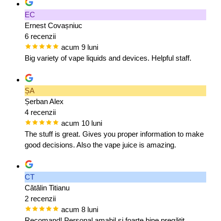
EC
Ernest Covașniuc
6 recenzii
acum 9 luni
Big variety of vape liquids and devices. Helpful staff.
ȘA
Șerban Alex
4 recenzii
acum 10 luni
The stuff is great. Gives you proper information to make
good decisions. Also the vape juice is amazing.
CT
Cătălin Titianu
2 recenzii
acum 8 luni
Recomand! Personal amabil și foarte bine pregătit,