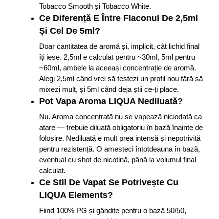
Tobacco Smooth și Tobacco White.
Ce Diferență E Între Flaconul De 2,5ml
Și Cel De 5ml?
Doar cantitatea de aromă și, implicit, cât lichid final
îți iese. 2,5ml e calculat pentru ~30ml, 5ml pentru
~60ml, ambele la aceeași concentrație de aromă.
Alegi 2,5ml când vrei să testezi un profil nou fără să
mixezi mult, și 5ml când deja știi ce-ți place.
Pot Vapa Aroma LIQUA Nediluată?
Nu. Aroma concentrată nu se vapează niciodată ca
atare — trebuie diluată obligatoriu în bază înainte de
folosire. Nediluată e mult prea intensă și nepotrivită
pentru rezistență. O amesteci întotdeauna în bază,
eventual cu shot de nicotină, până la volumul final
calculat.
Ce Stil De Vapat Se Potrivește Cu
LIQUA Elements?
Fiind 100% PG și gândite pentru o bază 50/50,