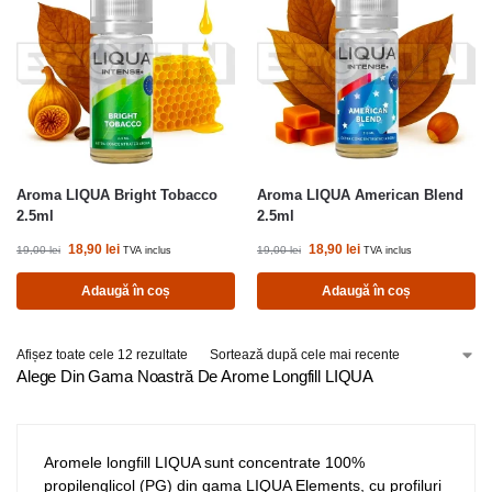
Aroma LIQUA Bright Tobacco
Aroma LIQUA American Blend
2.5ml
2.5ml
18,90
lei
18,90
lei
19,00
lei
19,00
lei
TVA inclus
TVA inclus
Adaugă în coș
Adaugă în coș
Afișez toate cele 12 rezultate
Alege Din Gama Noastră De Arome Longfill LIQUA
Aromele longfill LIQUA sunt concentrate 100%
propilenglicol (PG) din gama LIQUA Elements, cu profiluri