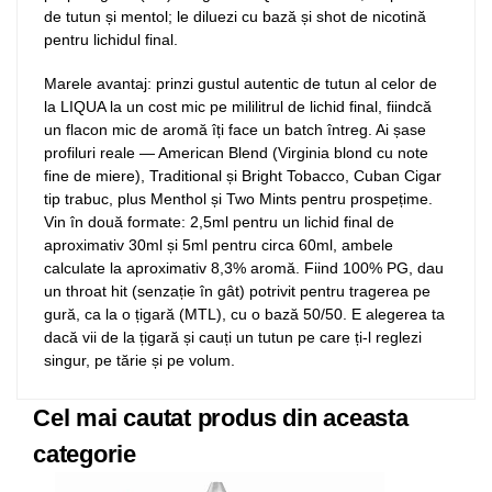
de tutun și mentol; le diluezi cu bază și shot de nicotină
pentru lichidul final.
Marele avantaj: prinzi gustul autentic de tutun al celor de
la LIQUA la un cost mic pe mililitrul de lichid final, fiindcă
un flacon mic de aromă îți face un batch întreg. Ai șase
profiluri reale — American Blend (Virginia blond cu note
fine de miere), Traditional și Bright Tobacco, Cuban Cigar
tip trabuc, plus Menthol și Two Mints pentru prospețime.
Vin în două formate: 2,5ml pentru un lichid final de
aproximativ 30ml și 5ml pentru circa 60ml, ambele
calculate la aproximativ 8,3% aromă. Fiind 100% PG, dau
un throat hit (senzație în gât) potrivit pentru tragerea pe
gură, ca la o țigară (MTL), cu o bază 50/50. E alegerea ta
dacă vii de la țigară și cauți un tutun pe care ți-l reglezi
singur, pe tărie și pe volum.
Cel mai cautat produs din aceasta
categorie