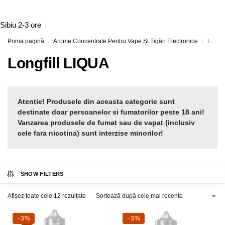
Sibiu
2-3 ore
Prima pagină
Arome Concentrate Pentru Vape Și Țigări Electronice
Longfill LIQUA
/
/
Longfill LIQUA
Atentie! Produsele din aceasta categorie sunt
destinate doar persoanelor si fumatorilor peste 18 ani!
Vanzarea produsele de fumat sau de vapat (inclusiv
cele fara nicotina) sunt interzise minorilor!
SHOW FILTERS
Afișez toate cele 12 rezultate
-3%
−3%
-3%
−3%