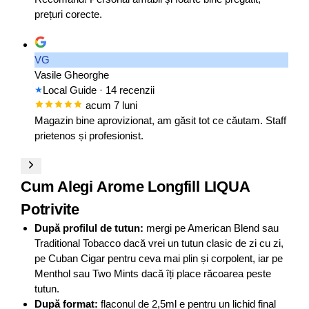
prețuri corecte.
VG
Vasile Gheorghe
Local Guide
· 14 recenzii
acum 7 luni
Magazin bine aprovizionat, am găsit tot ce căutam. Staff
prietenos și profesionist.
Cum Alegi Arome Longfill LIQUA
Potrivite
După profilul de tutun:
mergi pe American Blend sau
Traditional Tobacco dacă vrei un tutun clasic de zi cu zi,
pe Cuban Cigar pentru ceva mai plin și corpolent, iar pe
Menthol sau Two Mints dacă îți place răcoarea peste
tutun.
După format:
flaconul de 2,5ml e pentru un lichid final