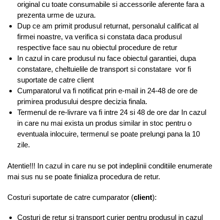
original cu toate consumabile si accessorile aferente fara a
prezenta urme de uzura.
Dup ce am primit produsul returnat, personalul calificat al
firmei noastre, va verifica si constata daca produsul
respective face sau nu obiectul procedure de retur
In cazul in care produsul nu face obiectul garantiei, dupa
constatare, cheltuielile de transport si constatare vor fi
suportate de catre client
Cumparatorul va fi notificat prin e-mail in 24-48 de ore de
primirea produsului despre decizia finala.
Termenul de re-livrare va fi intre 24 si 48 de ore dar In cazul
in care nu mai exista un produs similar in stoc pentru o
eventuala inlocuire, termenul se poate prelungi pana la 10
zile.
Atentie!!! In cazul in care nu se pot indeplinii conditiile enumerate
mai sus nu se poate finializa procedura de retur.
Costuri suportate de catre cumparator (
client
):
Costuri de retur si transport curier pentru produsul in cazul