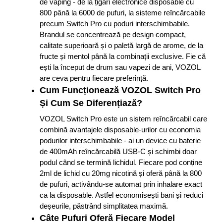
de vaping - de la țigări electronice disposable cu
800 până la 6000 de pufuri, la sisteme reîncărcabile
precum Switch Pro cu poduri interschimbabile.
Brandul se concentrează pe design compact,
calitate superioară și o paletă largă de arome, de la
fructe și mentol până la combinații exclusive. Fie că
ești la început de drum sau vapezi de ani, VOZOL
are ceva pentru fiecare preferință.
Cum Funcționează VOZOL Switch Pro
Și Cum Se Diferențiază?
VOZOL Switch Pro este un sistem reîncărcabil care
combină avantajele disposable-urilor cu economia
podurilor interschimbabile - ai un device cu baterie
de 400mAh reîncărcabilă USB-C și schimbi doar
podul când se termină lichidul. Fiecare pod conține
2ml de lichid cu 20mg nicotină și oferă până la 800
de pufuri, activându-se automat prin inhalare exact
ca la disposable. Astfel economisești bani și reduci
deșeurile, păstrând simplitatea maximă.
Câte Pufuri Oferă Fiecare Model