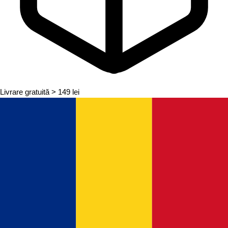
Livrare gratuită
> 149 lei