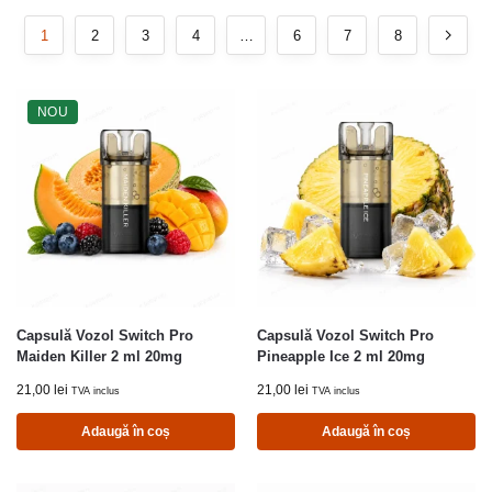
1
2
3
4
…
6
7
8
NOU
Capsulă Vozol Switch Pro
Capsulă Vozol Switch Pro
Maiden Killer 2 ml 20mg
Pineapple Ice 2 ml 20mg
21,00
lei
21,00
lei
TVA inclus
TVA inclus
Adaugă în coș
Adaugă în coș