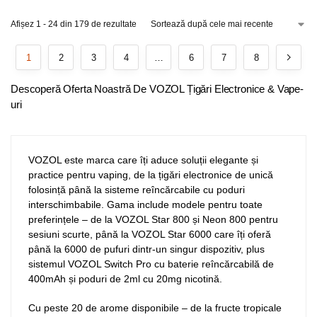
Afișez 1 - 24 din 179 de rezultate
1
2
3
4
…
6
7
8
Descoperă Oferta Noastră De VOZOL Țigări Electronice & Vape-
uri
VOZOL este marca care îți aduce soluții elegante și
practice pentru vaping, de la țigări electronice de unică
folosință până la sisteme reîncărcabile cu poduri
interschimbabile. Gama include modele pentru toate
preferințele – de la VOZOL Star 800 și Neon 800 pentru
sesiuni scurte, până la VOZOL Star 6000 care îți oferă
până la 6000 de pufuri dintr-un singur dispozitiv, plus
sistemul VOZOL Switch Pro cu baterie reîncărcabilă de
400mAh și poduri de 2ml cu 20mg nicotină.
Cu peste 20 de arome disponibile – de la fructe tropicale