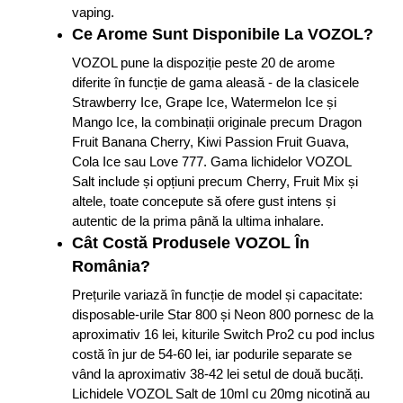
vaping.
Ce Arome Sunt Disponibile La VOZOL?
VOZOL pune la dispoziție peste 20 de arome
diferite în funcție de gama aleasă - de la clasicele
Strawberry Ice, Grape Ice, Watermelon Ice și
Mango Ice, la combinații originale precum Dragon
Fruit Banana Cherry, Kiwi Passion Fruit Guava,
Cola Ice sau Love 777. Gama lichidelor VOZOL
Salt include și opțiuni precum Cherry, Fruit Mix și
altele, toate concepute să ofere gust intens și
autentic de la prima până la ultima inhalare.
Cât Costă Produsele VOZOL În
România?
Prețurile variază în funcție de model și capacitate:
disposable-urile Star 800 și Neon 800 pornesc de la
aproximativ 16 lei, kiturile Switch Pro2 cu pod inclus
costă în jur de 54-60 lei, iar podurile separate se
vând la aproximativ 38-42 lei setul de două bucăți.
Lichidele VOZOL Salt de 10ml cu 20mg nicotină au