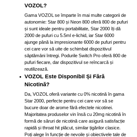
VOZOL?
Gama VOZOL se împarte în mai multe categorii de
autonomie: Star 800 și Neon 800 oferă 800 de pufuri
și sunt ideale pentru portabilitate, Star 2000 îți dă
2000 de pufuri cu 5.5ml e-lichid, iar Star 6000
ajunge până la impresionante 6000 de pufuri pentru
cei care vor să uite de schimbat dispozitivul
săptămâni întregi. Podurile Switch Pro oferă 800 de
pufuri fiecare, dar dispozitivul se reîncarcă și
reutilizează.
VOZOL Este Disponibil Și Fără
Nicotină?
Da, VOZOL oferă variante cu 0% nicotină în gama
Star 2000, perfecte pentru cei care vor să se
bucure doar de arome fără efectele nicotinei.
Majoritatea produselor vin însă cu 20mg nicotină în
formă de săruri de nicotină care asigură satisfacție
rapidă și throat hit plăcut, similar țigărilor clasice.
Poți alege în funcție de nevoile și obiectivele tale de