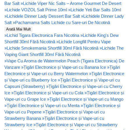
Bar Salt
»
Lichide Viper Nic Salts – Arome Gourmet De Desert
»
Lichide VOZOL Salt Prime 10ml
»
Lichide Yeti Bar Salts 10ml
»
Lichidele Dinner Lady Dessert Bar Salt
»
Lichidele Dinner Lady
Salt
»
Pachamama Salts Lichide cu Sare-uri De Nicotină
Arată Mai Mult
»
Lichid Tigara Electronica Fara Nicotina
»
Lichide King's Dew
Shortfill 30ml Fără Nicotină
»
Lichide Longfill Pentru Vape
»
Lichide Smokemania Shortfill 30ml Fără Nicotină
»
Lichide The
Vaping Giant Shortfill 30ml Fără Nicotină
»
Vape Cu Aroma de Watermelon Peach (Tigara Electronica) De
Vanzare
»
Țigări Electronice și Vape-uri cu Banana Ice
»
Țigări
Electronice și Vape-uri cu Berry Watermelon
»
Țigări Electronice
și Vape-uri cu Blueberry Ice
»
Țigări Electronice și Vape-uri cu
Capsuni (Strawberry)
»
Țigări Electronice și Vape-uri cu Cherry
Ice
»
Țigări Electronice și Vape-uri cu Cola
»
Țigări Electronice și
Vape-uri cu Grape Ice
»
Țigări Electronice și Vape-uri cu Mango
»
Țigări Electronice și Vape-uri cu Menta
»
Țigări Electronice și
Vape-uri cu Pepene
»
Țigări Electronice și Vape-uri cu
Strawberry Banana
»
Țigări Electronice și Vape-uri cu
Strawberry Ice
»
Țigări Electronice și Vape-uri cu Strawberry