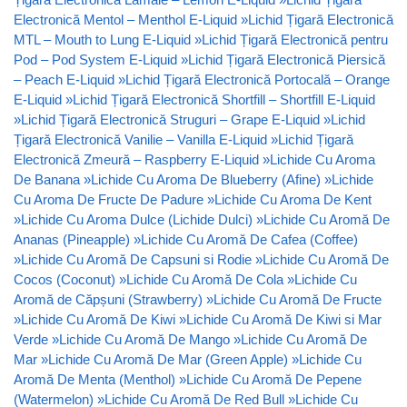
Electronică Mentol – Menthol E-Liquid
»
Lichid Țigară Electronică
MTL – Mouth to Lung E-Liquid
»
Lichid Țigară Electronică pentru
Pod – Pod System E-Liquid
»
Lichid Țigară Electronică Piersică
– Peach E-Liquid
»
Lichid Țigară Electronică Portocală – Orange
E-Liquid
»
Lichid Țigară Electronică Shortfill – Shortfill E-Liquid
»
Lichid Țigară Electronică Struguri – Grape E-Liquid
»
Lichid
Țigară Electronică Vanilie – Vanilla E-Liquid
»
Lichid Țigară
Electronică Zmeură – Raspberry E-Liquid
»
Lichide Cu Aroma
De Banana
»
Lichide Cu Aroma De Blueberry (Afine)
»
Lichide
Cu Aroma De Fructe De Padure
»
Lichide Cu Aroma De Kent
»
Lichide Cu Aroma Dulce (Lichide Dulci)
»
Lichide Cu Aromă De
Ananas (Pineapple)
»
Lichide Cu Aromă De Cafea (Coffee)
»
Lichide Cu Aromă De Capsuni si Rodie
»
Lichide Cu Aromă De
Cocos (Coconut)
»
Lichide Cu Aromă De Cola
»
Lichide Cu
Aromă de Căpșuni (Strawberry)
»
Lichide Cu Aromă De Fructe
»
Lichide Cu Aromă De Kiwi
»
Lichide Cu Aromă De Kiwi si Mar
Verde
»
Lichide Cu Aromă De Mango
»
Lichide Cu Aromă De
Mar
»
Lichide Cu Aromă De Mar (Green Apple)
»
Lichide Cu
Aromă De Menta (Menthol)
»
Lichide Cu Aromă De Pepene
(Watermelon)
»
Lichide Cu Aromă De Red Bull
»
Lichide Cu