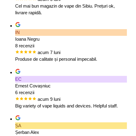
Cel mai bun magazin de vape din Sibiu. Prețuri ok,
livrare rapidă.
IN
Ioana Negru
8 recenzii
acum 7 luni
Produse de calitate și personal impecabil.
EC
Ernest Covașniuc
6 recenzii
acum 9 luni
Big variety of vape liquids and devices. Helpful staff.
ȘA
Șerban Alex