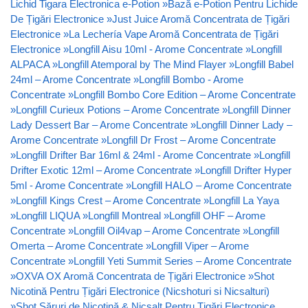
Lichid Tigara Electronica e-Potion
»
Bază e-Potion Pentru Lichide
De Țigări Electronice
»
Just Juice Aromă Concentrata de Țigări
Electronice
»
La Lechería Vape Aromă Concentrata de Țigări
Electronice
»
Longfill Aisu 10ml - Arome Concentrate
»
Longfill
ALPACA
»
Longfill Atemporal by The Mind Flayer
»
Longfill Babel
24ml – Arome Concentrate
»
Longfill Bombo - Arome
Concentrate
»
Longfill Bombo Core Edition – Arome Concentrate
»
Longfill Curieux Potions – Arome Concentrate
»
Longfill Dinner
Lady Dessert Bar – Arome Concentrate
»
Longfill Dinner Lady –
Arome Concentrate
»
Longfill Dr Frost – Arome Concentrate
»
Longfill Drifter Bar 16ml & 24ml - Arome Concentrate
»
Longfill
Drifter Exotic 12ml – Arome Concentrate
»
Longfill Drifter Hyper
5ml - Arome Concentrate
»
Longfill HALO – Arome Concentrate
»
Longfill Kings Crest – Arome Concentrate
»
Longfill La Yaya
»
Longfill LIQUA
»
Longfill Montreal
»
Longfill OHF – Arome
Concentrate
»
Longfill Oil4vap – Arome Concentrate
»
Longfill
Omerta – Arome Concentrate
»
Longfill Viper – Arome
Concentrate
»
Longfill Yeti Summit Series – Arome Concentrate
»
OXVA OX Aromă Concentrata de Țigări Electronice
»
Shot
Nicotină Pentru Țigări Electronice (Nicshoturi si Nicsalturi)
»
Shot Săruri de Nicotină & Nicsalt Pentru Țigări Electronice