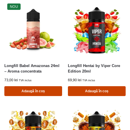
NOU
Longfill Babel Amazonas 24ml
Longfill Hentai by Viper Core
– Aroma concentrata
Edition 20ml
73,00
lei
69,90
lei
TVA inclus
TVA inclus
Adaugă în coș
Adaugă în coș