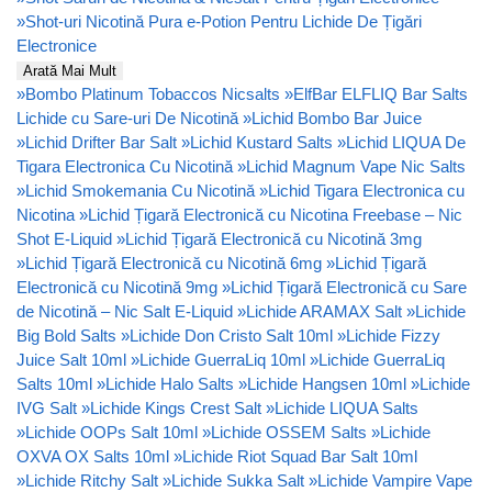
»
Shot-uri Nicotină Pura e-Potion Pentru Lichide De Țigări
Electronice
Arată Mai Mult
»
Bombo Platinum Tobaccos Nicsalts
»
ElfBar ELFLIQ Bar Salts
Lichide cu Sare-uri De Nicotină
»
Lichid Bombo Bar Juice
»
Lichid Drifter Bar Salt
»
Lichid Kustard Salts
»
Lichid LIQUA De
Tigara Electronica Cu Nicotină
»
Lichid Magnum Vape Nic Salts
»
Lichid Smokemania Cu Nicotină
»
Lichid Tigara Electronica cu
Nicotina
»
Lichid Țigară Electronică cu Nicotina Freebase – Nic
Shot E-Liquid
»
Lichid Țigară Electronică cu Nicotină 3mg
»
Lichid Țigară Electronică cu Nicotină 6mg
»
Lichid Țigară
Electronică cu Nicotină 9mg
»
Lichid Țigară Electronică cu Sare
de Nicotină – Nic Salt E-Liquid
»
Lichide ARAMAX Salt
»
Lichide
Big Bold Salts
»
Lichide Don Cristo Salt 10ml
»
Lichide Fizzy
Juice Salt 10ml
»
Lichide GuerraLiq 10ml
»
Lichide GuerraLiq
Salts 10ml
»
Lichide Halo Salts
»
Lichide Hangsen 10ml
»
Lichide
IVG Salt
»
Lichide Kings Crest Salt
»
Lichide LIQUA Salts
»
Lichide OOPs Salt 10ml
»
Lichide OSSEM Salts
»
Lichide
OXVA OX Salts 10ml
»
Lichide Riot Squad Bar Salt 10ml
»
Lichide Ritchy Salt
»
Lichide Sukka Salt
»
Lichide Vampire Vape