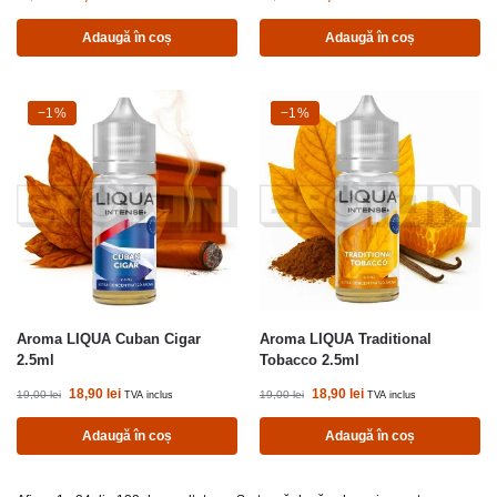
Adaugă în coș
Adaugă în coș
-1%
−1%
-1%
−1%
Aroma LIQUA Cuban Cigar
Aroma LIQUA Traditional
2.5ml
Tobacco 2.5ml
18,90
lei
18,90
lei
19,00
lei
19,00
lei
TVA inclus
TVA inclus
Adaugă în coș
Adaugă în coș