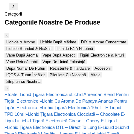
Categorii
Categoriile Noastre De Produse
‹
Lichide & Arome
Lichide După Mărime
DIY & Arome Concentrate
Lichide Branded & NicSalt
Lichide Fără Nicotină
Vape După Aromă
Vape După Aspect
Țigări Electronice & Kituri
Vape Reîncărcabil
Vape De Unică Folosință
După Număr De Pufuri
Rezistențe & Hardware
Accesorii
IQOS & Tutun Încălzit
Pliculețe Cu Nicotină
Altele
Strip-uri cu Nicotina
›
»
Toate: Lichid Țigăra Electronica
»
Lichid American Blend Pentru
Țigări Electronice
»
Lichid Cu Aroma De Papaya Ananas Pentru
Țigări Electronice
»
Lichid Țigară Electronică 10ml – E-Liquid
TPD 10ml
»
Lichid Țigară Electronică Ciocolată – Chocolate E-
Liquid
»
Lichid Țigară Electronică Cireșe – Cherry E-Liquid
»
Lichid Țigară Electronică DTL – Direct To Lung E-Liquid
»
Lichid
Țigară Electronică Lămâie – Lemon E-Liquid
»
Lichid Țigară