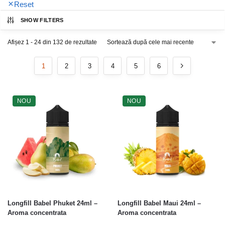
Reset
SHOW FILTERS
Afișez 1 - 24 din 132 de rezultate
1
2
3
4
5
6
NOU
NOU
Longfill Babel Phuket 24ml –
Longfill Babel Maui 24ml –
Aroma concentrata
Aroma concentrata