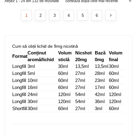
Afișez 1 - 24 din 132 de rezultate
1
2
3
4
5
6
Cum să obții lichid de 9mg nicotină
Conținut
Volum
Nicshot
Bază
Volum
Format
aromă/lichid
sticlă
20mg
0mg
final
Longfill
3ml
30ml
13,5ml
13,5ml
30ml
Longfill
5ml
60ml
27ml
28ml
60ml
Longfill
10ml
60ml
27ml
23ml
60ml
Longfill
16ml
60ml
27ml
17ml
60ml
Longfill
24ml
120ml
54ml
42ml
120ml
Longfill
30ml
120ml
54ml
36ml
120ml
Shortfill
30ml
60ml
27ml
3ml
60ml