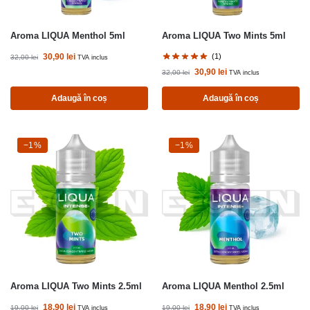
Aroma LIQUA Menthol 5ml
Aroma LIQUA Two Mints 5ml
30,90
lei
(1)
32,00
lei
TVA inclus
30,90
lei
32,00
lei
TVA inclus
Adaugă în coș
Adaugă în coș
-1%
−1%
-1%
−1%
Aroma LIQUA Two Mints 2.5ml
Aroma LIQUA Menthol 2.5ml
18,90
lei
18,90
lei
19,00
lei
19,00
lei
TVA inclus
TVA inclus