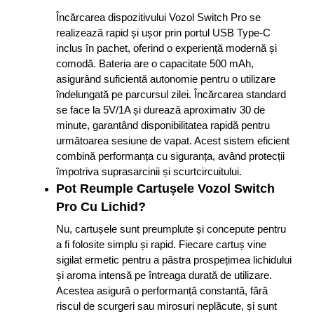
Încărcarea dispozitivului Vozol Switch Pro se
realizează rapid și ușor prin portul USB Type-C
inclus în pachet, oferind o experiență modernă și
comodă. Bateria are o capacitate 500 mAh,
asigurând suficientă autonomie pentru o utilizare
îndelungată pe parcursul zilei. Încărcarea standard
se face la 5V/1A și durează aproximativ 30 de
minute, garantând disponibilitatea rapidă pentru
următoarea sesiune de vapat. Acest sistem eficient
combină performanța cu siguranța, având protecții
împotriva suprasarcinii și scurtcircuitului.
Pot Reumple Cartușele Vozol Switch
Pro Cu Lichid?
Nu, cartușele sunt preumplute și concepute pentru
a fi folosite simplu și rapid. Fiecare cartuș vine
sigilat ermetic pentru a păstra prospețimea lichidului
și aroma intensă pe întreaga durată de utilizare.
Acestea asigură o performanță constantă, fără
riscul de scurgeri sau mirosuri neplăcute, și sunt