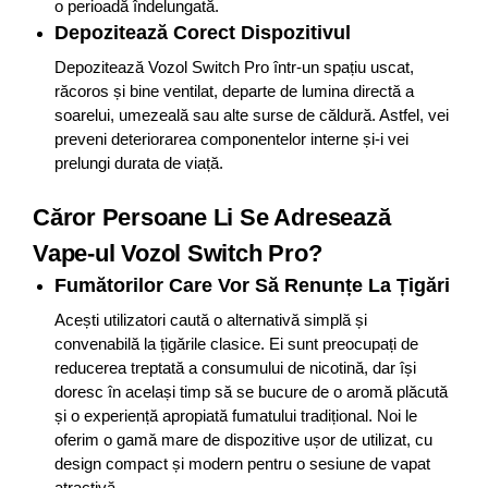
o perioadă îndelungată.
Depozitează Corect Dispozitivul
Depozitează Vozol Switch Pro într-un spațiu uscat,
răcoros și bine ventilat, departe de lumina directă a
soarelui, umezeală sau alte surse de căldură. Astfel, vei
preveni deteriorarea componentelor interne și-i vei
prelungi durata de viață.
Căror Persoane Li Se Adresează
Vape-ul Vozol Switch Pro?
Fumătorilor Care Vor Să Renunțe La Țigări
Acești utilizatori caută o alternativă simplă și
convenabilă la țigările clasice. Ei sunt preocupați de
reducerea treptată a consumului de nicotină, dar își
doresc în același timp să se bucure de o aromă plăcută
și o experiență apropiată fumatului tradițional. Noi le
oferim o gamă mare de dispozitive ușor de utilizat, cu
design compact și modern pentru o sesiune de vapat
atractivă.