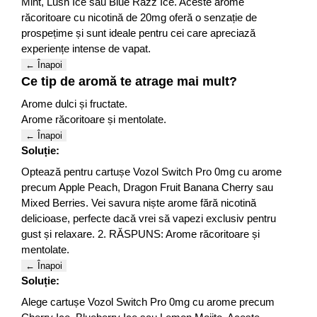
Mint, Lush Ice sau Blue Razz Ice. Aceste arome
răcoritoare cu nicotină de 20mg oferă o senzație de
prospețime și sunt ideale pentru cei care apreciază
experiențe intense de vapat.
← Înapoi
Ce tip de aromă te atrage mai mult?
Arome dulci și fructate.
Arome răcoritoare și mentolate.
← Înapoi
Soluție:
Optează pentru cartușe Vozol Switch Pro 0mg cu arome
precum Apple Peach, Dragon Fruit Banana Cherry sau
Mixed Berries. Vei savura niște arome fără nicotină
delicioase, perfecte dacă vrei să vapezi exclusiv pentru
gust și relaxare. 2. RĂSPUNS: Arome răcoritoare și
mentolate.
← Înapoi
Soluție:
Alege cartușe Vozol Switch Pro 0mg cu arome precum