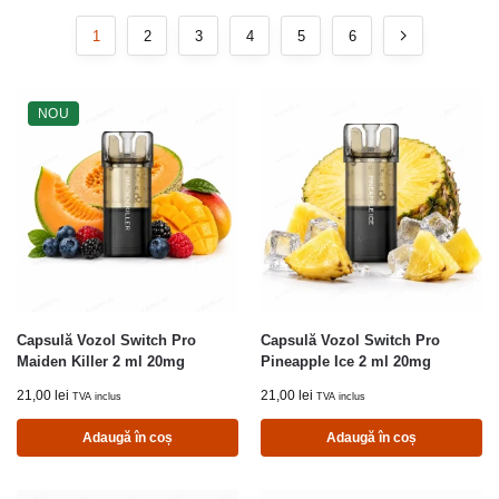
1
2
3
4
5
6
NOU
Capsulă Vozol Switch Pro
Capsulă Vozol Switch Pro
Maiden Killer 2 ml 20mg
Pineapple Ice 2 ml 20mg
21,00
lei
21,00
lei
TVA inclus
TVA inclus
Adaugă în coș
Adaugă în coș