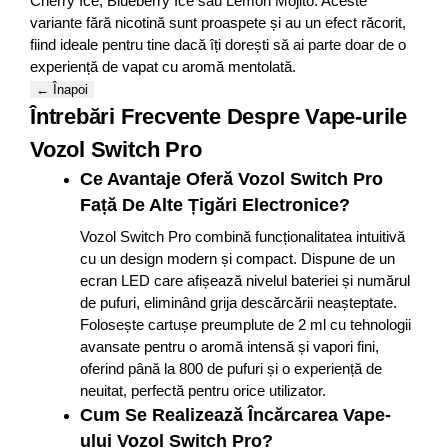
Cherry Ice, Blueberry Ice sau Lemon Mojito. Aceste
variante fără nicotină sunt proaspete și au un efect răcorit,
fiind ideale pentru tine dacă îți dorești să ai parte doar de o
experiență de vapat cu aromă mentolată.
← Înapoi
Întrebări Frecvente Despre Vape-urile
Vozol Switch Pro
Ce Avantaje Oferă Vozol Switch Pro
Față De Alte Țigări Electronice?
Vozol Switch Pro combină funcționalitatea intuitivă
cu un design modern și compact. Dispune de un
ecran LED care afișează nivelul bateriei și numărul
de pufuri, eliminând grija descărcării neașteptate.
Folosește cartușe preumplute de 2 ml cu tehnologii
avansate pentru o aromă intensă și vapori fini,
oferind până la 800 de pufuri și o experiență de
neuitat, perfectă pentru orice utilizator.
Cum Se Realizează Încărcarea Vape-
ului Vozol Switch Pro?