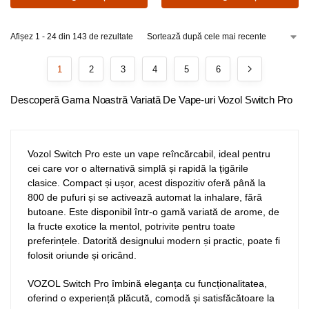
Afișez 1 - 24 din 143 de rezultate
1
2
3
4
5
6
Descoperă Gama Noastră Variată De Vape-uri Vozol Switch Pro
Vozol Switch Pro este un vape reîncărcabil, ideal pentru
cei care vor o alternativă simplă și rapidă la țigările
clasice. Compact și ușor, acest dispozitiv oferă până la
800 de pufuri și se activează automat la inhalare, fără
butoane. Este disponibil într-o gamă variată de arome, de
la fructe exotice la mentol, potrivite pentru toate
preferințele. Datorită designului modern și practic, poate fi
folosit oriunde și oricând.
VOZOL Switch Pro îmbină eleganța cu funcționalitatea,
oferind o experiență plăcută, comodă și satisfăcătoare la