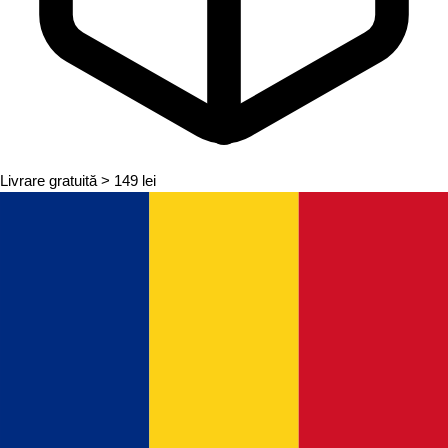
Livrare gratuită
> 149 lei