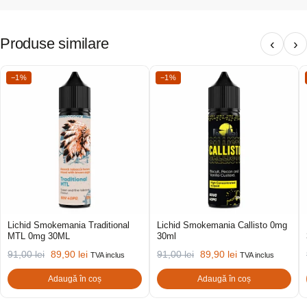
Produse similare
‹
›
−1%
−1%
Lichid Smokemania Traditional
Lichid Smokemania Callisto 0mg
MTL 0mg 30ML
30ml
91,00
lei
89,90
lei
91,00
lei
89,90
lei
TVA inclus
TVA inclus
Adaugă în coș
Adaugă în coș