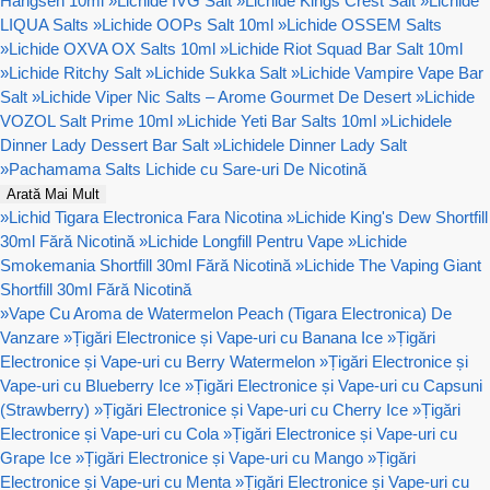
Hangsen 10ml
»
Lichide IVG Salt
»
Lichide Kings Crest Salt
»
Lichide
LIQUA Salts
»
Lichide OOPs Salt 10ml
»
Lichide OSSEM Salts
»
Lichide OXVA OX Salts 10ml
»
Lichide Riot Squad Bar Salt 10ml
»
Lichide Ritchy Salt
»
Lichide Sukka Salt
»
Lichide Vampire Vape Bar
Salt
»
Lichide Viper Nic Salts – Arome Gourmet De Desert
»
Lichide
VOZOL Salt Prime 10ml
»
Lichide Yeti Bar Salts 10ml
»
Lichidele
Dinner Lady Dessert Bar Salt
»
Lichidele Dinner Lady Salt
»
Pachamama Salts Lichide cu Sare-uri De Nicotină
Arată Mai Mult
»
Lichid Tigara Electronica Fara Nicotina
»
Lichide King's Dew Shortfill
30ml Fără Nicotină
»
Lichide Longfill Pentru Vape
»
Lichide
Smokemania Shortfill 30ml Fără Nicotină
»
Lichide The Vaping Giant
Shortfill 30ml Fără Nicotină
»
Vape Cu Aroma de Watermelon Peach (Tigara Electronica) De
Vanzare
»
Țigări Electronice și Vape-uri cu Banana Ice
»
Țigări
Electronice și Vape-uri cu Berry Watermelon
»
Țigări Electronice și
Vape-uri cu Blueberry Ice
»
Țigări Electronice și Vape-uri cu Capsuni
(Strawberry)
»
Țigări Electronice și Vape-uri cu Cherry Ice
»
Țigări
Electronice și Vape-uri cu Cola
»
Țigări Electronice și Vape-uri cu
Grape Ice
»
Țigări Electronice și Vape-uri cu Mango
»
Țigări
Electronice și Vape-uri cu Menta
»
Țigări Electronice și Vape-uri cu