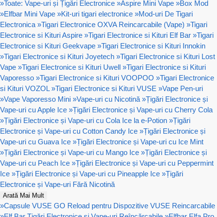
»
Toate: Vape-uri și Țigări Electronice
»
Aspire Mini Vape
»
Box Mod
»
Elfbar Mini Vape
»
Kit-uri tigari electronice
»
Mod-uri De Tigari
Electronica
»
Tigari Electronice OXVA Reincarcabile (Vape)
»
Tigari
Electronice si Kituri Aspire
»
Tigari Electronice si Kituri Elf Bar
»
Tigari
Electronice si Kituri Geekvape
»
Tigari Electronice si Kituri Innokin
»
Tigari Electronice si Kituri Joyetech
»
Tigari Electronice si Kituri Lost
Vape
»
Tigari Electronice si Kituri Uwell
»
Tigari Electronice si Kituri
Vaporesso
»
Tigari Electronice si Kituri VOOPOO
»
Tigari Electronice
si Kituri VOZOL
»
Tigari Electronice si Kituri VUSE
»
Vape Pen-uri
»
Vape Vaporesso Mini
»
Vape-uri cu Nicotină
»
Țigări Electronice și
Vape-uri cu Apple Ice
»
Țigări Electronice și Vape-uri cu Cherry Cola
»
Țigări Electronice și Vape-uri cu Cola Ice la e-Potion
»
Țigări
Electronice și Vape-uri cu Cotton Candy Ice
»
Țigări Electronice și
Vape-uri cu Guava Ice
»
Țigări Electronice și Vape-uri cu Ice Mint
»
Țigări Electronice și Vape-uri cu Mango Ice
»
Țigări Electronice și
Vape-uri cu Peach Ice
»
Țigări Electronice și Vape-uri cu Peppermint
Ice
»
Țigări Electronice și Vape-uri cu Pineapple Ice
»
Țigări
Electronice și Vape-uri Fără Nicotină
Arată Mai Mult
»
Capsule VUSE GO Reload pentru Dispozitive VUSE Reincarcabile
»
Elf Bar Țigări Electronice și Vape-uri Reîncărcabile
»
Elfbar Elfa Pro