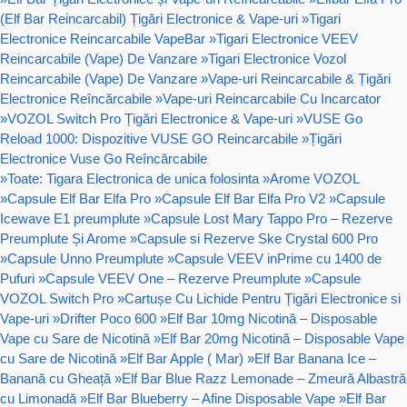
(Elf Bar Reincarcabil) Țigări Electronice & Vape-uri
»
Tigari
Electronice Reincarcabile VapeBar
»
Tigari Electronice VEEV
Reincarcabile (Vape) De Vanzare
»
Tigari Electronice Vozol
Reincarcabile (Vape) De Vanzare
»
Vape-uri Reincarcabile & Țigări
Electronice Reîncărcabile
»
Vape-uri Reincarcabile Cu Incarcator
»
VOZOL Switch Pro Țigări Electronice & Vape-uri
»
VUSE Go
Reload 1000: Dispozitive VUSE GO Reincarcabile
»
Țigări
Electronice Vuse Go Reîncărcabile
»
Toate: Tigara Electronica de unica folosinta
»
Arome VOZOL
»
Capsule Elf Bar Elfa Pro
»
Capsule Elf Bar Elfa Pro V2
»
Capsule
Icewave E1 preumplute
»
Capsule Lost Mary Tappo Pro – Rezerve
Preumplute Și Arome
»
Capsule si Rezerve Ske Crystal 600 Pro
»
Capsule Unno Preumplute
»
Capsule VEEV inPrime cu 1400 de
Pufuri
»
Capsule VEEV One – Rezerve Preumplute
»
Capsule
VOZOL Switch Pro
»
Cartușe Cu Lichide Pentru Țigări Electronice si
Vape-uri
»
Drifter Poco 600
»
Elf Bar 10mg Nicotină – Disposable
Vape cu Sare de Nicotină
»
Elf Bar 20mg Nicotină – Disposable Vape
cu Sare de Nicotină
»
Elf Bar Apple ( Mar)
»
Elf Bar Banana Ice –
Banană cu Gheață
»
Elf Bar Blue Razz Lemonade – Zmeură Albastră
cu Limonadă
»
Elf Bar Blueberry – Afine Disposable Vape
»
Elf Bar