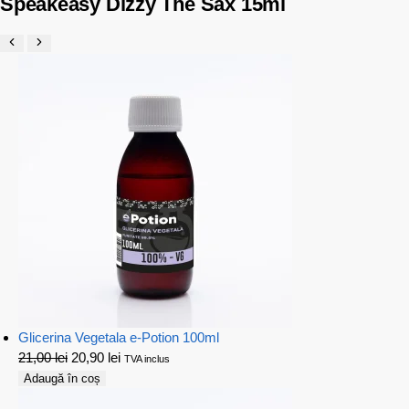
Speakeasy Dizzy The Sax 15ml
Glicerina Vegetala e-Potion 100ml
21,00
lei
20,90
lei
TVA inclus
Adaugă în coș