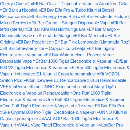
Cherry (Cirese)
»
Elf Bar Cola – Disposable Vape cu Aromă de Cola
»
Elf Bar cu Nicotină
»
Elf Bar Elfa Pro & Turbo Kituri si Baterii
Reincarcabile
»
Elf Bar Energy (Red Bull)
»
Elf Bar Fructe de Padure (
Mixed Berries)
»
Elf Bar Grape – Struguri Disposable Vape
»
Elf Bar
Ieftin (oferta)
»
Elf Bar Kiwi Passionfruit guava
»
Elf Bar Mango –
Disposable Vape cu Aromă de Mango
»
Elf Bar Menthol
»
Elf Bar
Original
»
Elf Bar Peach Ice
»
Elf Bar Pink Lemonade (Limonada Roz)
»
Elf Bar Strawberry Ice – Căpșuni cu Gheață
»
Elf Bar Tigara
Electronica si Vape-uri
»
Elf Bar Watermelon – Pepene Verde
Disposable Vape
»
ElfBar 1000 Țigări Electronice & Vape-uri
»
ElfBar
600 V2 Țigări Electronice & Vape-uri
»
ElfBar 600 Țigări Electronice &
Vape-uri
»
Icewave E1 Kituri si Capsule preumplute
»
Kit VOZOL
Switch Pico
»
Kituri Icewave E1 Reincarcabile
»
Kituri Reîncărcabile
VEEV inPrime
»
Kituri UNNO Reincarcabile
»
Lost Mary Țigări
Electronice & Vape-uri Reincarcabile
»
One Puff 1000 Țigări
Electronice & Vape-uri
»
One Puff 800 Țigări Electronice & Vape-uri
»
One Puff Țigări Electronice & Vape-uri
»
Rezerve Elf Bar Elfa Pro
»
Ske Crystal 600 Pro Țigări Electronice & Vape-uri
»
UNNO Kituri si
Capsule preumplute
»
VAAL AOP Bar 1000 Țigări Electronice &
Vape-uri
»
VAAL Vape Țigări Electronice & Vape-uri
»
VapeBar Pro