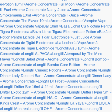
e-Potion 10ml
»
Arome Concentrate Full Moon
»
Arome Concentrate
K-Fuel
»
Arome Concentrate Nasty Juice
»
Arome Concentrate
Smokemania 10ml
»
Arome Concentrate T-Juice
»
Arome
Concentrate The Flavor 10ml
»
Arome Concentrate Vampire Vape
»
Arome Concentrate VapeBar 10ml
»
Baza Lichid Cu Nicotina Pentru
Tigara Electronica
»
Baza Lichid Tigara Electronica e-Potion
»
Bază e-
Potion Pentru Lichide De Țigări Electronice
»
Just Juice Aromă
Concentrata de Țigări Electronice
»
La Lechería Vape Aromă
Concentrata de Țigări Electronice
»
Longfill Aisu 10ml - Arome
Concentrate
»
Longfill ALPACA
»
Longfill Atemporal by The Mind
Flayer
»
Longfill Babel 24ml – Arome Concentrate
»
Longfill Bombo -
Arome Concentrate
»
Longfill Bombo Core Edition – Arome
Concentrate
»
Longfill Curieux Potions – Arome Concentrate
»
Longfill
Dinner Lady Dessert Bar – Arome Concentrate
»
Longfill Dinner Lady
– Arome Concentrate
»
Longfill Dr Frost – Arome Concentrate
»
Longfill Drifter Bar 16ml & 24ml - Arome Concentrate
»
Longfill
Drifter Exotic 12ml – Arome Concentrate
»
Longfill Drifter Hyper 5ml -
Arome Concentrate
»
Longfill HALO – Arome Concentrate
»
Longfill
Kings Crest – Arome Concentrate
»
Longfill La Yaya
»
Longfill LIQUA
»
Longfill Montreal
»
Longfill OHF – Arome Concentrate
»
Longfill