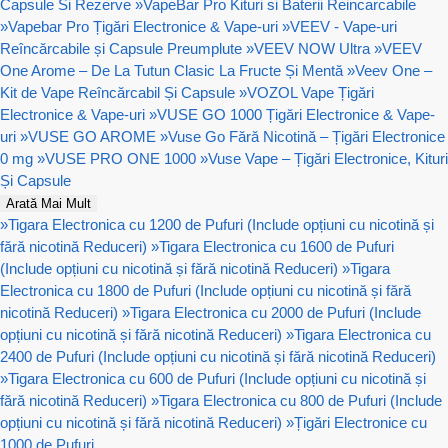
Capsule Si Rezerve
»
VapeBar Pro Kituri si Baterii Reincarcabile
»
Vapebar Pro Țigări Electronice & Vape-uri
»
VEEV - Vape-uri
Reîncărcabile și Capsule Preumplute
»
VEEV NOW Ultra
»
VEEV
One Arome – De La Tutun Clasic La Fructe Și Mentă
»
Veev One –
Kit de Vape Reîncărcabil Și Capsule
»
VOZOL Vape Țigări
Electronice & Vape-uri
»
VUSE GO 1000 Țigări Electronice & Vape-
uri
»
VUSE GO AROME
»
Vuse Go Fără Nicotină – Țigări Electronice
0 mg
»
VUSE PRO ONE 1000
»
Vuse Vape – Țigări Electronice, Kituri
Și Capsule
Arată Mai Mult
»
Tigara Electronica cu 1200 de Pufuri (Include opțiuni cu nicotină și
fără nicotină Reduceri)
»
Tigara Electronica cu 1600 de Pufuri
(Include opțiuni cu nicotină și fără nicotină Reduceri)
»
Tigara
Electronica cu 1800 de Pufuri (Include opțiuni cu nicotină și fără
nicotină Reduceri)
»
Tigara Electronica cu 2000 de Pufuri (Include
opțiuni cu nicotină și fără nicotină Reduceri)
»
Tigara Electronica cu
2400 de Pufuri (Include opțiuni cu nicotină și fără nicotină Reduceri)
»
Tigara Electronica cu 600 de Pufuri (Include opțiuni cu nicotină și
fără nicotină Reduceri)
»
Tigara Electronica cu 800 de Pufuri (Include
opțiuni cu nicotină și fără nicotină Reduceri)
»
Țigări Electronice cu
1000 de Pufuri