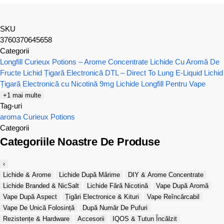
SKU
3760370645658
Categorii
Longfill Curieux Potions – Arome Concentrate
Lichide Cu Aromă De
Fructe
Lichid Țigară Electronică DTL – Direct To Lung E-Liquid
Lichid
Țigară Electronică cu Nicotină 9mg
Lichide Longfill Pentru Vape
+1 mai multe
Tag-uri
aroma
Curieux Potions
Categorii
Categoriile Noastre De Produse
‹
Lichide & Arome
Lichide După Mărime
DIY & Arome Concentrate
Lichide Branded & NicSalt
Lichide Fără Nicotină
Vape După Aromă
Vape După Aspect
Țigări Electronice & Kituri
Vape Reîncărcabil
Vape De Unică Folosință
După Număr De Pufuri
Rezistențe & Hardware
Accesorii
IQOS & Tutun Încălzit