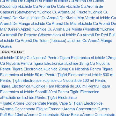
Cu Aromă De Capsuni si Rodie
»
Lichide Cu Aromă De Cocos
(Coconut)
»
Lichide Cu Aromă De Cola
»
Lichide Cu Aromă de
Căpșuni (Strawberry)
»
Lichide Cu Aromă De Fructe
»
Lichide Cu
Aromă De Kiwi
»
Lichide Cu Aromă De Kiwi si Mar Verde
»
Lichide Cu
Aromă De Mango
»
Lichide Cu Aromă De Mar
»
Lichide Cu Aromă De
Mar (Green Apple)
»
Lichide Cu Aromă De Menta (Menthol)
»
Lichide
Cu Aromă De Pepene (Watermelon)
»
Lichide Cu Aromă De Red Bull
»
Lichide Cu Aromă De Tutun (Tobacco)
»
Lichide Cu Aromă Mango
Guava
Arată Mai Mult
»
Lichide 10 Mg Cu Nicotină Pentru Tigara Electronica
»
Lichide 12mg
Cu Nicotină Pentru Tigara Electronica
»
Lichide 18mg Cu Nicotină
Pentru Tigara Electronica
»
Lichide 20mg Cu Nicotină Pentru Tigara
Electronica
»
Lichide 50 ml Pentru Țigări Electronice
»
Lichide 500 ml
Pentru Țigări Electronice
»
Lichide cu Nicotină de 100 ml Pentru
Tigara Electronica
»
Lichide Fara Nicotină de 100 ml Pentru Tigara
Electronica
»
Lichide Shortfill 30ml Pentru Țigări Electronice
»
Pachete de Lichide Pentru Țigări Electronice
»
Toate: Arome Concentrate Pentru Vape Și Țigări Electronice
»
Aroma Concentrata Eliquid France
»
Aroma Concentrata Guerra
Puff Bar 10ml
»
Arome Concentrate Biggy Bear
»
Arome Concentrate