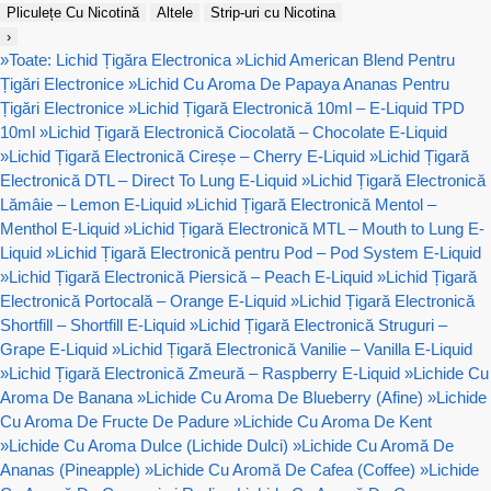
Pliculețe Cu Nicotină
Altele
Strip-uri cu Nicotina
›
»
Toate: Lichid Țigăra Electronica
»
Lichid American Blend Pentru
Țigări Electronice
»
Lichid Cu Aroma De Papaya Ananas Pentru
Țigări Electronice
»
Lichid Țigară Electronică 10ml – E-Liquid TPD
10ml
»
Lichid Țigară Electronică Ciocolată – Chocolate E-Liquid
»
Lichid Țigară Electronică Cireșe – Cherry E-Liquid
»
Lichid Țigară
Electronică DTL – Direct To Lung E-Liquid
»
Lichid Țigară Electronică
Lămâie – Lemon E-Liquid
»
Lichid Țigară Electronică Mentol –
Menthol E-Liquid
»
Lichid Țigară Electronică MTL – Mouth to Lung E-
Liquid
»
Lichid Țigară Electronică pentru Pod – Pod System E-Liquid
»
Lichid Țigară Electronică Piersică – Peach E-Liquid
»
Lichid Țigară
Electronică Portocală – Orange E-Liquid
»
Lichid Țigară Electronică
Shortfill – Shortfill E-Liquid
»
Lichid Țigară Electronică Struguri –
Grape E-Liquid
»
Lichid Țigară Electronică Vanilie – Vanilla E-Liquid
»
Lichid Țigară Electronică Zmeură – Raspberry E-Liquid
»
Lichide Cu
Aroma De Banana
»
Lichide Cu Aroma De Blueberry (Afine)
»
Lichide
Cu Aroma De Fructe De Padure
»
Lichide Cu Aroma De Kent
»
Lichide Cu Aroma Dulce (Lichide Dulci)
»
Lichide Cu Aromă De
Ananas (Pineapple)
»
Lichide Cu Aromă De Cafea (Coffee)
»
Lichide