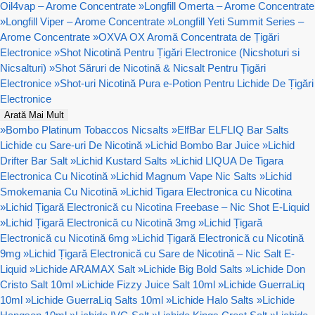
Oil4vap – Arome Concentrate
»
Longfill Omerta – Arome Concentrate
»
Longfill Viper – Arome Concentrate
»
Longfill Yeti Summit Series –
Arome Concentrate
»
OXVA OX Aromă Concentrata de Țigări
Electronice
»
Shot Nicotină Pentru Țigări Electronice (Nicshoturi si
Nicsalturi)
»
Shot Săruri de Nicotină & Nicsalt Pentru Țigări
Electronice
»
Shot-uri Nicotină Pura e-Potion Pentru Lichide De Țigări
Electronice
Arată Mai Mult
»
Bombo Platinum Tobaccos Nicsalts
»
ElfBar ELFLIQ Bar Salts
Lichide cu Sare-uri De Nicotină
»
Lichid Bombo Bar Juice
»
Lichid
Drifter Bar Salt
»
Lichid Kustard Salts
»
Lichid LIQUA De Tigara
Electronica Cu Nicotină
»
Lichid Magnum Vape Nic Salts
»
Lichid
Smokemania Cu Nicotină
»
Lichid Tigara Electronica cu Nicotina
»
Lichid Țigară Electronică cu Nicotina Freebase – Nic Shot E-Liquid
»
Lichid Țigară Electronică cu Nicotină 3mg
»
Lichid Țigară
Electronică cu Nicotină 6mg
»
Lichid Țigară Electronică cu Nicotină
9mg
»
Lichid Țigară Electronică cu Sare de Nicotină – Nic Salt E-
Liquid
»
Lichide ARAMAX Salt
»
Lichide Big Bold Salts
»
Lichide Don
Cristo Salt 10ml
»
Lichide Fizzy Juice Salt 10ml
»
Lichide GuerraLiq
10ml
»
Lichide GuerraLiq Salts 10ml
»
Lichide Halo Salts
»
Lichide