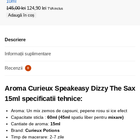
10ml
145,00
lei
124,90
lei
TVA inclus
Adaugă în coș
Descriere
Informații suplimentare
Recenzii
0
Aroma Curieux Speakeasy Dizzy The Sax
15ml specificatii tehnice:
Aroma: Un mix zemos de capsuni, pepene rosu si ice efect
Capacitate sticla :
6
0ml (45ml
spatiu liber pentru
mixare)
Cantiate de aroma:
15ml
Brand:
Curieux Potions
Timp de macerare: 2-7 zile