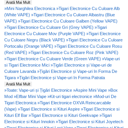
Arată Mai Mult
»
Mini Narghilea Electronica
»
Tigari Electronice Cu Culoare Alb
(White VAPE)
»
Tigari Electronice Cu Culoare Albastru (Blue
VAPE)
»
Tigari Electronice Cu Culoare Galben (Yellow VAPE)
»
Tigari Electronice Cu Culoare Gri (Grey VAPE)
»
Tigari
Electronice Cu Culoare Mov (Purple VAPE)
»
Tigari Electronice
Cu Culoare Negru (Black VAPE)
»
Tigari Electronice Cu Culoare
Portocaliu (Orange VAPE)
»
Tigari Electronice Cu Culoare Rosu
(Red VAPE)
»
Tigari Electronice Cu Culoare Roz (Pink VAPE)
»
Tigari Electronice Cu Culoare Verde (Green VAPE)
»
Vape-uri
si Tigari Electronice Mici
»
Țigări Electronice și Vape-uri de
Culoare Lavanda
»
Țigări Electronice și Vape-uri In Forma De
Tigara
»
Țigări Electronice și Vape-uri In Forma Patrata
Arată Mai Mult
»
Toate: Vape-uri și Țigări Electronice
»
Aspire Mini Vape
»
Box
Mod
»
Elfbar Mini Vape
»
Kit-uri tigari electronice
»
Mod-uri De
Tigari Electronica
»
Tigari Electronice OXVA Reincarcabile
(Vape)
»
Tigari Electronice si Kituri Aspire
»
Tigari Electronice si
Kituri Elf Bar
»
Tigari Electronice si Kituri Geekvape
»
Tigari
Electronice si Kituri Innokin
»
Tigari Electronice si Kituri Joyetech
»
Tigari Electronice si Kituri Lost Vape
»
Tigari Electronice si Kituri