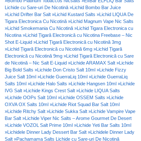
»
Bombo Platinum Tobaccos Nicsalts
»
ElfBar ELFLIQ Bar Salts
Lichide cu Sare-uri De Nicotină
»
Lichid Bombo Bar Juice
»
Lichid Drifter Bar Salt
»
Lichid Kustard Salts
»
Lichid LIQUA De
Tigara Electronica Cu Nicotină
»
Lichid Magnum Vape Nic Salts
»
Lichid Smokemania Cu Nicotină
»
Lichid Tigara Electronica cu
Nicotina
»
Lichid Țigară Electronică cu Nicotina Freebase – Nic
Shot E-Liquid
»
Lichid Țigară Electronică cu Nicotină 3mg
»
Lichid Țigară Electronică cu Nicotină 6mg
»
Lichid Țigară
Electronică cu Nicotină 9mg
»
Lichid Țigară Electronică cu Sare
de Nicotină – Nic Salt E-Liquid
»
Lichide ARAMAX Salt
»
Lichide
Big Bold Salts
»
Lichide Don Cristo Salt 10ml
»
Lichide Fizzy
Juice Salt 10ml
»
Lichide GuerraLiq 10ml
»
Lichide GuerraLiq
Salts 10ml
»
Lichide Halo Salts
»
Lichide Hangsen 10ml
»
Lichide
IVG Salt
»
Lichide Kings Crest Salt
»
Lichide LIQUA Salts
»
Lichide OOPs Salt 10ml
»
Lichide OSSEM Salts
»
Lichide
OXVA OX Salts 10ml
»
Lichide Riot Squad Bar Salt 10ml
»
Lichide Ritchy Salt
»
Lichide Sukka Salt
»
Lichide Vampire Vape
Bar Salt
»
Lichide Viper Nic Salts – Arome Gourmet De Desert
»
Lichide VOZOL Salt Prime 10ml
»
Lichide Yeti Bar Salts 10ml
»
Lichidele Dinner Lady Dessert Bar Salt
»
Lichidele Dinner Lady
Salt
»
Pachamama Salts Lichide cu Sare-uri De Nicotină