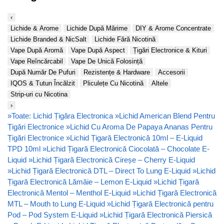
‹
Lichide & Arome
Lichide După Mărime
DIY & Arome Concentrate
Lichide Branded & NicSalt
Lichide Fără Nicotină
Vape După Aromă
Vape După Aspect
Țigări Electronice & Kituri
Vape Reîncărcabil
Vape De Unică Folosință
După Număr De Pufuri
Rezistențe & Hardware
Accesorii
IQOS & Tutun Încălzit
Pliculețe Cu Nicotină
Altele
Strip-uri cu Nicotina
›
»
Toate: Lichid Țigăra Electronica
»
Lichid American Blend Pentru
Țigări Electronice
»
Lichid Cu Aroma De Papaya Ananas Pentru
Țigări Electronice
»
Lichid Țigară Electronică 10ml – E-Liquid
TPD 10ml
»
Lichid Țigară Electronică Ciocolată – Chocolate E-
Liquid
»
Lichid Țigară Electronică Cireșe – Cherry E-Liquid
»
Lichid Țigară Electronică DTL – Direct To Lung E-Liquid
»
Lichid
Țigară Electronică Lămâie – Lemon E-Liquid
»
Lichid Țigară
Electronică Mentol – Menthol E-Liquid
»
Lichid Țigară Electronică
MTL – Mouth to Lung E-Liquid
»
Lichid Țigară Electronică pentru
Pod – Pod System E-Liquid
»
Lichid Țigară Electronică Piersică