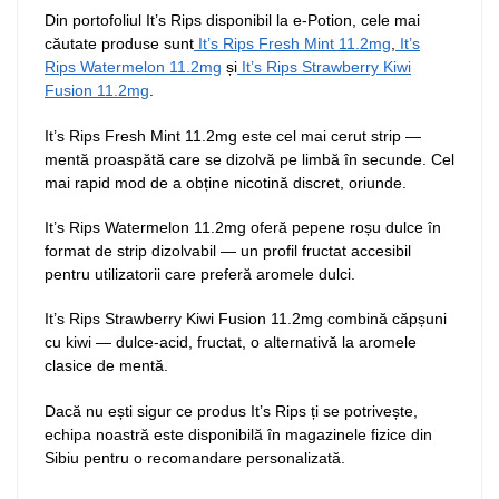
Din portofoliul It’s Rips disponibil la e-Potion, cele mai
căutate produse sunt
It’s Rips Fresh Mint 11.2mg
,
It’s
Rips Watermelon 11.2mg
și
It’s Rips Strawberry Kiwi
Fusion 11.2mg
.
It’s Rips Fresh Mint 11.2mg este cel mai cerut strip —
mentă proaspătă care se dizolvă pe limbă în secunde. Cel
mai rapid mod de a obține nicotină discret, oriunde.
It’s Rips Watermelon 11.2mg oferă pepene roșu dulce în
format de strip dizolvabil — un profil fructat accesibil
pentru utilizatorii care preferă aromele dulci.
It’s Rips Strawberry Kiwi Fusion 11.2mg combină căpșuni
cu kiwi — dulce-acid, fructat, o alternativă la aromele
clasice de mentă.
Dacă nu ești sigur ce produs It’s Rips ți se potrivește,
echipa noastră este disponibilă în magazinele fizice din
Sibiu pentru o recomandare personalizată.