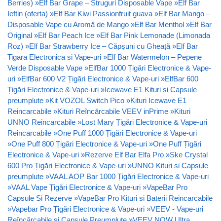
Berries)
»
Elf Bar Grape – Struguri Disposable Vape
»
Elf Bar
Ieftin (oferta)
»
Elf Bar Kiwi Passionfruit guava
»
Elf Bar Mango –
Disposable Vape cu Aromă de Mango
»
Elf Bar Menthol
»
Elf Bar
Original
»
Elf Bar Peach Ice
»
Elf Bar Pink Lemonade (Limonada
Roz)
»
Elf Bar Strawberry Ice – Căpșuni cu Gheață
»
Elf Bar
Tigara Electronica si Vape-uri
»
Elf Bar Watermelon – Pepene
Verde Disposable Vape
»
ElfBar 1000 Țigări Electronice & Vape-
uri
»
ElfBar 600 V2 Țigări Electronice & Vape-uri
»
ElfBar 600
Țigări Electronice & Vape-uri
»
Icewave E1 Kituri si Capsule
preumplute
»
Kit VOZOL Switch Pico
»
Kituri Icewave E1
Reincarcabile
»
Kituri Reîncărcabile VEEV inPrime
»
Kituri
UNNO Reincarcabile
»
Lost Mary Țigări Electronice & Vape-uri
Reincarcabile
»
One Puff 1000 Țigări Electronice & Vape-uri
»
One Puff 800 Țigări Electronice & Vape-uri
»
One Puff Țigări
Electronice & Vape-uri
»
Rezerve Elf Bar Elfa Pro
»
Ske Crystal
600 Pro Țigări Electronice & Vape-uri
»
UNNO Kituri si Capsule
preumplute
»
VAAL AOP Bar 1000 Țigări Electronice & Vape-uri
»
VAAL Vape Țigări Electronice & Vape-uri
»
VapeBar Pro
Capsule Si Rezerve
»
VapeBar Pro Kituri si Baterii Reincarcabile
»
Vapebar Pro Țigări Electronice & Vape-uri
»
VEEV - Vape-uri
Reîncărcabile și Capsule Preumplute
»
VEEV NOW Ultra