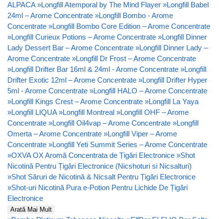
ALPACA
»
Longfill Atemporal by The Mind Flayer
»
Longfill Babel
24ml – Arome Concentrate
»
Longfill Bombo - Arome
Concentrate
»
Longfill Bombo Core Edition – Arome Concentrate
»
Longfill Curieux Potions – Arome Concentrate
»
Longfill Dinner
Lady Dessert Bar – Arome Concentrate
»
Longfill Dinner Lady –
Arome Concentrate
»
Longfill Dr Frost – Arome Concentrate
»
Longfill Drifter Bar 16ml & 24ml - Arome Concentrate
»
Longfill
Drifter Exotic 12ml – Arome Concentrate
»
Longfill Drifter Hyper
5ml - Arome Concentrate
»
Longfill HALO – Arome Concentrate
»
Longfill Kings Crest – Arome Concentrate
»
Longfill La Yaya
»
Longfill LIQUA
»
Longfill Montreal
»
Longfill OHF – Arome
Concentrate
»
Longfill Oil4vap – Arome Concentrate
»
Longfill
Omerta – Arome Concentrate
»
Longfill Viper – Arome
Concentrate
»
Longfill Yeti Summit Series – Arome Concentrate
»
OXVA OX Aromă Concentrata de Țigări Electronice
»
Shot
Nicotină Pentru Țigări Electronice (Nicshoturi si Nicsalturi)
»
Shot Săruri de Nicotină & Nicsalt Pentru Țigări Electronice
»
Shot-uri Nicotină Pura e-Potion Pentru Lichide De Țigări
Electronice
Arată Mai Mult