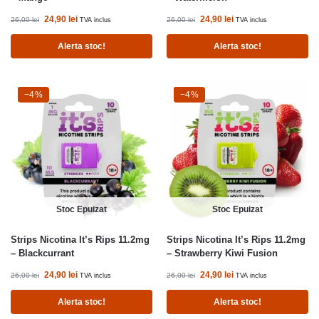
24,90
lei
24,90
lei
26,00
lei
26,00
lei
TVA inclus
TVA inclus
Alerta stoc!
Alerta stoc!
-4%
−4%
-4%
−4%
Stoc Epuizat
Stoc Epuizat
Strips Nicotina It’s Rips 11.2mg
Strips Nicotina It’s Rips 11.2mg
– Blackcurrant
– Strawberry Kiwi Fusion
24,90
lei
24,90
lei
26,00
lei
26,00
lei
TVA inclus
TVA inclus
Alerta stoc!
Alerta stoc!