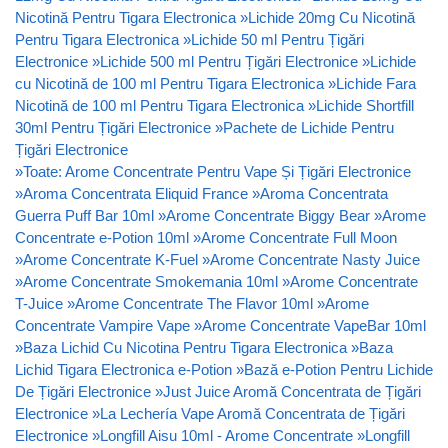
Nicotină Pentru Tigara Electronica
»
Lichide 20mg Cu Nicotină
Pentru Tigara Electronica
»
Lichide 50 ml Pentru Țigări
Electronice
»
Lichide 500 ml Pentru Țigări Electronice
»
Lichide
cu Nicotină de 100 ml Pentru Tigara Electronica
»
Lichide Fara
Nicotină de 100 ml Pentru Tigara Electronica
»
Lichide Shortfill
30ml Pentru Țigări Electronice
»
Pachete de Lichide Pentru
Țigări Electronice
»
Toate: Arome Concentrate Pentru Vape Și Țigări Electronice
»
Aroma Concentrata Eliquid France
»
Aroma Concentrata
Guerra Puff Bar 10ml
»
Arome Concentrate Biggy Bear
»
Arome
Concentrate e-Potion 10ml
»
Arome Concentrate Full Moon
»
Arome Concentrate K-Fuel
»
Arome Concentrate Nasty Juice
»
Arome Concentrate Smokemania 10ml
»
Arome Concentrate
T-Juice
»
Arome Concentrate The Flavor 10ml
»
Arome
Concentrate Vampire Vape
»
Arome Concentrate VapeBar 10ml
»
Baza Lichid Cu Nicotina Pentru Tigara Electronica
»
Baza
Lichid Tigara Electronica e-Potion
»
Bază e-Potion Pentru Lichide
De Țigări Electronice
»
Just Juice Aromă Concentrata de Țigări
Electronice
»
La Lechería Vape Aromă Concentrata de Țigări
Electronice
»
Longfill Aisu 10ml - Arome Concentrate
»
Longfill