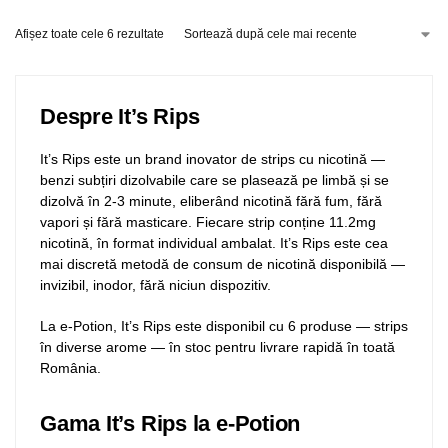
Afișez toate cele 6 rezultate
Despre It’s Rips
It’s Rips este un brand inovator de strips cu nicotină —
benzi subțiri dizolvabile care se plasează pe limbă și se
dizolvă în 2-3 minute, eliberând nicotină fără fum, fără
vapori și fără masticare. Fiecare strip conține 11.2mg
nicotină, în format individual ambalat. It’s Rips este cea
mai discretă metodă de consum de nicotină disponibilă —
invizibil, inodor, fără niciun dispozitiv.
La e-Potion, It’s Rips este disponibil cu 6 produse — strips
în diverse arome — în stoc pentru livrare rapidă în toată
România.
Gama It’s Rips la e-Potion