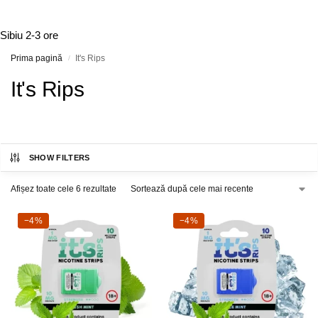
Sibiu
2-3 ore
Prima pagină
It's Rips
/
It's Rips
SHOW FILTERS
Afișez toate cele 6 rezultate
-4%
−4%
-4%
−4%