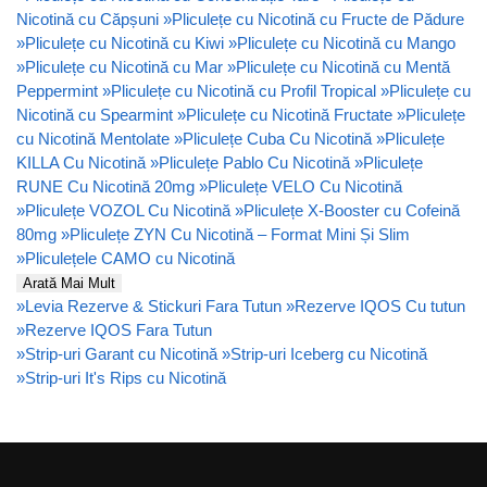
Nicotină cu Căpșuni
»
Pliculețe cu Nicotină cu Fructe de Pădure
»
Pliculețe cu Nicotină cu Kiwi
»
Pliculețe cu Nicotină cu Mango
»
Pliculețe cu Nicotină cu Mar
»
Pliculețe cu Nicotină cu Mentă
Peppermint
»
Pliculețe cu Nicotină cu Profil Tropical
»
Pliculețe cu
Nicotină cu Spearmint
»
Pliculețe cu Nicotină Fructate
»
Pliculețe
cu Nicotină Mentolate
»
Pliculețe Cuba Cu Nicotină
»
Pliculețe
KILLA Cu Nicotină
»
Pliculețe Pablo Cu Nicotină
»
Pliculețe
RUNE Cu Nicotină 20mg
»
Pliculețe VELO Cu Nicotină
»
Pliculețe VOZOL Cu Nicotină
»
Pliculețe X-Booster cu Cofeină
80mg
»
Pliculețe ZYN Cu Nicotină – Format Mini Și Slim
»
Pliculețele CAMO cu Nicotină
Arată Mai Mult
»
Levia Rezerve & Stickuri Fara Tutun
»
Rezerve IQOS Cu tutun
»
Rezerve IQOS Fara Tutun
»
Strip-uri Garant cu Nicotină
»
Strip-uri Iceberg cu Nicotină
»
Strip-uri It's Rips cu Nicotină