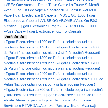
»
VEEV One Arome – De La Tutun Clasic La Fructe Și Mentă
»
Veev One – Kit de Vape Reîncărcabil Și Capsule
»
VOZOL
Vape Țigări Electronice & Vape-uri
»
VUSE GO 1000 Țigări
Electronice & Vape-uri
»
VUSE GO AROME
»
Vuse Go Fără
Nicotină – Țigări Electronice 0 mg
»
VUSE PRO ONE 1000
»
Vuse Vape – Țigări Electronice, Kituri Și Capsule
Arată Mai Mult
»
Tigara Electronica cu 1200 de Pufuri (Include opțiuni cu
nicotină și fără nicotină Reduceri)
»
Tigara Electronica cu 1600
de Pufuri (Include opțiuni cu nicotină și fără nicotină Reduceri)
»
Tigara Electronica cu 1800 de Pufuri (Include opțiuni cu
nicotină și fără nicotină Reduceri)
»
Tigara Electronica cu 2000
de Pufuri (Include opțiuni cu nicotină și fără nicotină Reduceri)
»
Tigara Electronica cu 2400 de Pufuri (Include opțiuni cu
nicotină și fără nicotină Reduceri)
»
Tigara Electronica cu 600 de
Pufuri (Include opțiuni cu nicotină și fără nicotină Reduceri)
»
Tigara Electronica cu 800 de Pufuri (Include opțiuni cu nicotină
și fără nicotină Reduceri)
»
Țigări Electronice cu 1000 de Pufuri
»
Toate: Atomizor pentru Țigară Electronică
»
Atomizoare
Servisabile RTA/RDA
»
Atomizor Pentru Utilizatori Avansați -