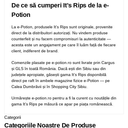
De ce să cumperi It’s Rips de la e-
Potion
La e-Potion, produsele It’s Rips sunt originale, provenite
direct de la distribuitori autorizați. Nu vindem produse
counterfeit și nu facem compromisuri la autenticitate —
acesta este un angajament pe care îl luăm față de fiecare
client, indiferent de brand.
Comenzile plasate pe e-potion.ro sunt livrate prin Cargus
și GLS în toată România. Dacă ești din Sibiu sau din
județele apropiate, găsești gama It’s Rips disponibilă
direct pe raft în ambele magazine fizice e-Potion — pe
Calea Dumbrăvii și în Shopping City Sibiu.
Urmărește e-potion.ro pentru a fi la curent cu noutățile din
gama It’s Rips pe măsură ce apar pe piața românească.
Categorii
Categoriile Noastre De Produse