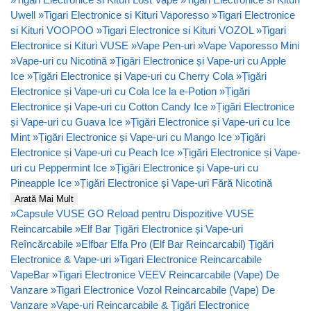
Uwell
»
Tigari Electronice si Kituri Vaporesso
»
Tigari Electronice
si Kituri VOOPOO
»
Tigari Electronice si Kituri VOZOL
»
Tigari
Electronice si Kituri VUSE
»
Vape Pen-uri
»
Vape Vaporesso Mini
»
Vape-uri cu Nicotină
»
Țigări Electronice și Vape-uri cu Apple
Ice
»
Țigări Electronice și Vape-uri cu Cherry Cola
»
Țigări
Electronice și Vape-uri cu Cola Ice la e-Potion
»
Țigări
Electronice și Vape-uri cu Cotton Candy Ice
»
Țigări Electronice
și Vape-uri cu Guava Ice
»
Țigări Electronice și Vape-uri cu Ice
Mint
»
Țigări Electronice și Vape-uri cu Mango Ice
»
Țigări
Electronice și Vape-uri cu Peach Ice
»
Țigări Electronice și Vape-
uri cu Peppermint Ice
»
Țigări Electronice și Vape-uri cu
Pineapple Ice
»
Țigări Electronice și Vape-uri Fără Nicotină
Arată Mai Mult
»
Capsule VUSE GO Reload pentru Dispozitive VUSE
Reincarcabile
»
Elf Bar Țigări Electronice și Vape-uri
Reîncărcabile
»
Elfbar Elfa Pro (Elf Bar Reincarcabil) Țigări
Electronice & Vape-uri
»
Tigari Electronice Reincarcabile
VapeBar
»
Tigari Electronice VEEV Reincarcabile (Vape) De
Vanzare
»
Tigari Electronice Vozol Reincarcabile (Vape) De
Vanzare
»
Vape-uri Reincarcabile & Țigări Electronice