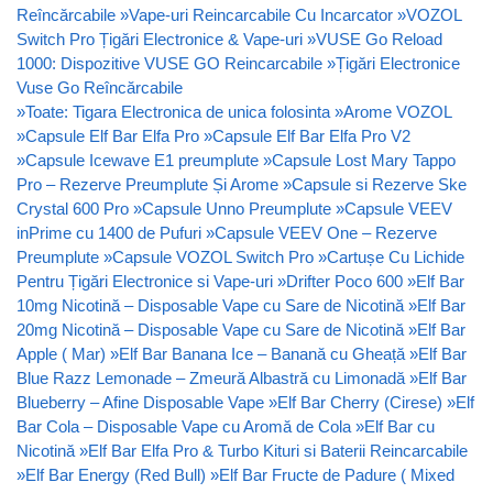
Reîncărcabile
»
Vape-uri Reincarcabile Cu Incarcator
»
VOZOL
Switch Pro Țigări Electronice & Vape-uri
»
VUSE Go Reload
1000: Dispozitive VUSE GO Reincarcabile
»
Țigări Electronice
Vuse Go Reîncărcabile
»
Toate: Tigara Electronica de unica folosinta
»
Arome VOZOL
»
Capsule Elf Bar Elfa Pro
»
Capsule Elf Bar Elfa Pro V2
»
Capsule Icewave E1 preumplute
»
Capsule Lost Mary Tappo
Pro – Rezerve Preumplute Și Arome
»
Capsule si Rezerve Ske
Crystal 600 Pro
»
Capsule Unno Preumplute
»
Capsule VEEV
inPrime cu 1400 de Pufuri
»
Capsule VEEV One – Rezerve
Preumplute
»
Capsule VOZOL Switch Pro
»
Cartușe Cu Lichide
Pentru Țigări Electronice si Vape-uri
»
Drifter Poco 600
»
Elf Bar
10mg Nicotină – Disposable Vape cu Sare de Nicotină
»
Elf Bar
20mg Nicotină – Disposable Vape cu Sare de Nicotină
»
Elf Bar
Apple ( Mar)
»
Elf Bar Banana Ice – Banană cu Gheață
»
Elf Bar
Blue Razz Lemonade – Zmeură Albastră cu Limonadă
»
Elf Bar
Blueberry – Afine Disposable Vape
»
Elf Bar Cherry (Cirese)
»
Elf
Bar Cola – Disposable Vape cu Aromă de Cola
»
Elf Bar cu
Nicotină
»
Elf Bar Elfa Pro & Turbo Kituri si Baterii Reincarcabile
»
Elf Bar Energy (Red Bull)
»
Elf Bar Fructe de Padure ( Mixed