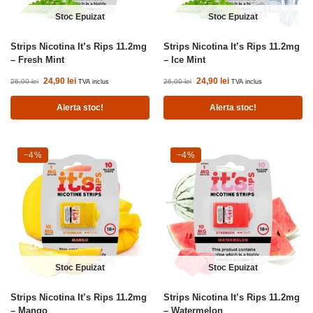
Stoc Epuizat
Stoc Epuizat
Strips Nicotina It’s Rips 11.2mg
Strips Nicotina It’s Rips 11.2mg
– Fresh Mint
– Ice Mint
24,90
lei
24,90
lei
26,00
lei
26,00
lei
TVA inclus
TVA inclus
Alerta stoc!
Alerta stoc!
-4%
−4%
-4%
−4%
Stoc Epuizat
Stoc Epuizat
Strips Nicotina It’s Rips 11.2mg
Strips Nicotina It’s Rips 11.2mg
– Mango
– Watermelon