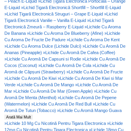
– Peach E-Liquid
»
Lichid Țigară Electronică Portocală – Orange
E-Liquid
»
Lichid Țigară Electronică Shortfill – Shortfill E-Liquid
»
Lichid Țigară Electronică Struguri – Grape E-Liquid
»
Lichid
Țigară Electronică Vanilie – Vanilla E-Liquid
»
Lichid Țigară
Electronică Zmeură – Raspberry E-Liquid
»
Lichide Cu Aroma
De Banana
»
Lichide Cu Aroma De Blueberry (Afine)
»
Lichide
Cu Aroma De Fructe De Padure
»
Lichide Cu Aroma De Kent
»
Lichide Cu Aroma Dulce (Lichide Dulci)
»
Lichide Cu Aromă De
Ananas (Pineapple)
»
Lichide Cu Aromă De Cafea (Coffee)
»
Lichide Cu Aromă De Capsuni si Rodie
»
Lichide Cu Aromă De
Cocos (Coconut)
»
Lichide Cu Aromă De Cola
»
Lichide Cu
Aromă de Căpșuni (Strawberry)
»
Lichide Cu Aromă De Fructe
»
Lichide Cu Aromă De Kiwi
»
Lichide Cu Aromă De Kiwi si Mar
Verde
»
Lichide Cu Aromă De Mango
»
Lichide Cu Aromă De
Mar
»
Lichide Cu Aromă De Mar (Green Apple)
»
Lichide Cu
Aromă De Menta (Menthol)
»
Lichide Cu Aromă De Pepene
(Watermelon)
»
Lichide Cu Aromă De Red Bull
»
Lichide Cu
Aromă De Tutun (Tobacco)
»
Lichide Cu Aromă Mango Guava
Arată Mai Mult
»
Lichide 10 Mg Cu Nicotină Pentru Tigara Electronica
»
Lichide
12mg Cu Nicotină Pentru Tigara Electronica
»
Lichide 18mg Cu