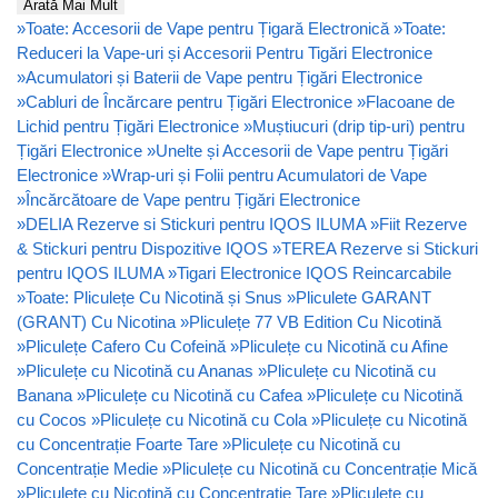
Arată Mai Mult
»
Toate: Accesorii de Vape pentru Țigară Electronică
»
Toate:
Reduceri la Vape-uri și Accesorii Pentru Tigări Electronice
»
Acumulatori și Baterii de Vape pentru Țigări Electronice
»
Cabluri de Încărcare pentru Țigări Electronice
»
Flacoane de
Lichid pentru Țigări Electronice
»
Muștiucuri (drip tip-uri) pentru
Țigări Electronice
»
Unelte și Accesorii de Vape pentru Țigări
Electronice
»
Wrap-uri și Folii pentru Acumulatori de Vape
»
Încărcătoare de Vape pentru Țigări Electronice
»
DELIA Rezerve si Stickuri pentru IQOS ILUMA
»
Fiit Rezerve
& Stickuri pentru Dispozitive IQOS
»
TEREA Rezerve si Stickuri
pentru IQOS ILUMA
»
Tigari Electronice IQOS Reincarcabile
»
Toate: Pliculețe Cu Nicotină și Snus
»
Pliculete GARANT
(GRANT) Cu Nicotina
»
Pliculețe 77 VB Edition Cu Nicotină
»
Pliculețe Cafero Cu Cofeină
»
Pliculețe cu Nicotină cu Afine
»
Pliculețe cu Nicotină cu Ananas
»
Pliculețe cu Nicotină cu
Banana
»
Pliculețe cu Nicotină cu Cafea
»
Pliculețe cu Nicotină
cu Cocos
»
Pliculețe cu Nicotină cu Cola
»
Pliculețe cu Nicotină
cu Concentrație Foarte Tare
»
Pliculețe cu Nicotină cu
Concentrație Medie
»
Pliculețe cu Nicotină cu Concentrație Mică
»
Pliculețe cu Nicotină cu Concentrație Tare
»
Pliculețe cu