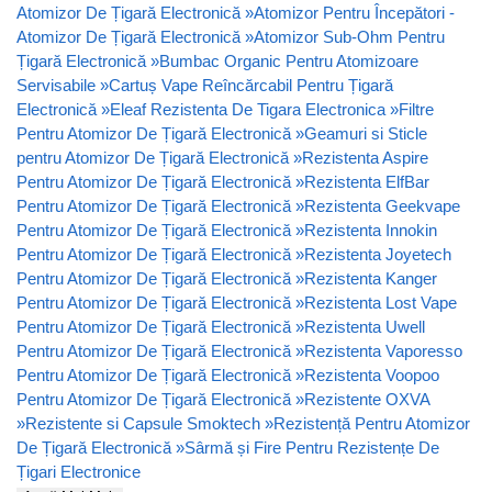
Atomizor De Țigară Electronică
»
Atomizor Pentru Începători -
Atomizor De Țigară Electronică
»
Atomizor Sub-Ohm Pentru
Țigară Electronică
»
Bumbac Organic Pentru Atomizoare
Servisabile
»
Cartuș Vape Reîncărcabil Pentru Țigară
Electronică
»
Eleaf Rezistenta De Tigara Electronica
»
Filtre
Pentru Atomizor De Țigară Electronică
»
Geamuri si Sticle
pentru Atomizor De Țigară Electronică
»
Rezistenta Aspire
Pentru Atomizor De Țigară Electronică
»
Rezistenta ElfBar
Pentru Atomizor De Țigară Electronică
»
Rezistenta Geekvape
Pentru Atomizor De Țigară Electronică
»
Rezistenta Innokin
Pentru Atomizor De Țigară Electronică
»
Rezistenta Joyetech
Pentru Atomizor De Țigară Electronică
»
Rezistenta Kanger
Pentru Atomizor De Țigară Electronică
»
Rezistenta Lost Vape
Pentru Atomizor De Țigară Electronică
»
Rezistenta Uwell
Pentru Atomizor De Țigară Electronică
»
Rezistenta Vaporesso
Pentru Atomizor De Țigară Electronică
»
Rezistenta Voopoo
Pentru Atomizor De Țigară Electronică
»
Rezistente OXVA
»
Rezistente si Capsule Smoktech
»
Rezistență Pentru Atomizor
De Țigară Electronică
»
Sârmă și Fire Pentru Rezistențe De
Țigari Electronice