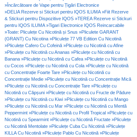
»
Încărcătoare de Vape pentru Țigări Electronice
»
DELIA Rezerve si Stickuri pentru IQOS ILUMA
»
Fiit Rezerve
& Stickuri pentru Dispozitive IQOS
»
TEREA Rezerve si Stickuri
pentru IQOS ILUMA
»
Tigari Electronice IQOS Reincarcabile
»
Toate: Pliculețe Cu Nicotină și Snus
»
Pliculete GARANT
(GRANT) Cu Nicotina
»
Pliculețe 77 VB Edition Cu Nicotină
»
Pliculețe Cafero Cu Cofeină
»
Pliculețe cu Nicotină cu Afine
»
Pliculețe cu Nicotină cu Ananas
»
Pliculețe cu Nicotină cu
Banana
»
Pliculețe cu Nicotină cu Cafea
»
Pliculețe cu Nicotină
cu Cocos
»
Pliculețe cu Nicotină cu Cola
»
Pliculețe cu Nicotină
cu Concentrație Foarte Tare
»
Pliculețe cu Nicotină cu
Concentrație Medie
»
Pliculețe cu Nicotină cu Concentrație Mică
»
Pliculețe cu Nicotină cu Concentrație Tare
»
Pliculețe cu
Nicotină cu Căpșuni
»
Pliculețe cu Nicotină cu Fructe de Pădure
»
Pliculețe cu Nicotină cu Kiwi
»
Pliculețe cu Nicotină cu Mango
»
Pliculețe cu Nicotină cu Mar
»
Pliculețe cu Nicotină cu Mentă
Peppermint
»
Pliculețe cu Nicotină cu Profil Tropical
»
Pliculețe cu
Nicotină cu Spearmint
»
Pliculețe cu Nicotină Fructate
»
Pliculețe
cu Nicotină Mentolate
»
Pliculețe Cuba Cu Nicotină
»
Pliculețe
KILLA Cu Nicotină
»
Pliculețe Pablo Cu Nicotină
»
Pliculețe