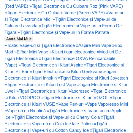
(Red VAPE)
»
Tigari Electronice Cu Culoare Roz (Pink VAPE)
»
Tigari Electronice Cu Culoare Verde (Green VAPE)
»
Vape-uri
si Tigari Electronice Mici
»
Țigări Electronice și Vape-uri de
Culoare Lavanda
»
Țigări Electronice și Vape-uri In Forma De
Tigara
»
Țigări Electronice și Vape-uri In Forma Patrata
Arată Mai Mult
»
Toate: Vape-uri și Țigări Electronice
»
Aspire Mini Vape
»
Box
Mod
»
Elfbar Mini Vape
»
Kit-uri tigari electronice
»
Mod-uri De
Tigari Electronica
»
Tigari Electronice OXVA Reincarcabile
(Vape)
»
Tigari Electronice si Kituri Aspire
»
Tigari Electronice si
Kituri Elf Bar
»
Tigari Electronice si Kituri Geekvape
»
Tigari
Electronice si Kituri Innokin
»
Tigari Electronice si Kituri Joyetech
»
Tigari Electronice si Kituri Lost Vape
»
Tigari Electronice si Kituri
Uwell
»
Tigari Electronice si Kituri Vaporesso
»
Tigari Electronice
si Kituri VOOPOO
»
Tigari Electronice si Kituri VOZOL
»
Tigari
Electronice si Kituri VUSE
»
Vape Pen-uri
»
Vape Vaporesso Mini
»
Vape-uri cu Nicotină
»
Țigări Electronice și Vape-uri cu Apple
Ice
»
Țigări Electronice și Vape-uri cu Cherry Cola
»
Țigări
Electronice și Vape-uri cu Cola Ice la e-Potion
»
Țigări
Electronice și Vape-uri cu Cotton Candy Ice
»
Țigări Electronice