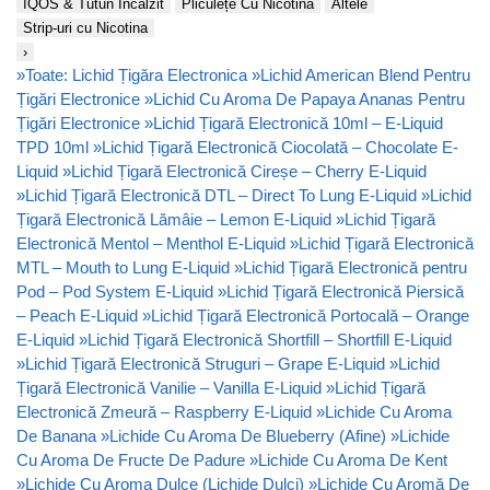
IQOS & Tutun Încălzit
Pliculețe Cu Nicotină
Altele
Strip-uri cu Nicotina
›
»
Toate: Lichid Țigăra Electronica
»
Lichid American Blend Pentru
Țigări Electronice
»
Lichid Cu Aroma De Papaya Ananas Pentru
Țigări Electronice
»
Lichid Țigară Electronică 10ml – E-Liquid
TPD 10ml
»
Lichid Țigară Electronică Ciocolată – Chocolate E-
Liquid
»
Lichid Țigară Electronică Cireșe – Cherry E-Liquid
»
Lichid Țigară Electronică DTL – Direct To Lung E-Liquid
»
Lichid
Țigară Electronică Lămâie – Lemon E-Liquid
»
Lichid Țigară
Electronică Mentol – Menthol E-Liquid
»
Lichid Țigară Electronică
MTL – Mouth to Lung E-Liquid
»
Lichid Țigară Electronică pentru
Pod – Pod System E-Liquid
»
Lichid Țigară Electronică Piersică
– Peach E-Liquid
»
Lichid Țigară Electronică Portocală – Orange
E-Liquid
»
Lichid Țigară Electronică Shortfill – Shortfill E-Liquid
»
Lichid Țigară Electronică Struguri – Grape E-Liquid
»
Lichid
Țigară Electronică Vanilie – Vanilla E-Liquid
»
Lichid Țigară
Electronică Zmeură – Raspberry E-Liquid
»
Lichide Cu Aroma
De Banana
»
Lichide Cu Aroma De Blueberry (Afine)
»
Lichide
Cu Aroma De Fructe De Padure
»
Lichide Cu Aroma De Kent
»
Lichide Cu Aroma Dulce (Lichide Dulci)
»
Lichide Cu Aromă De