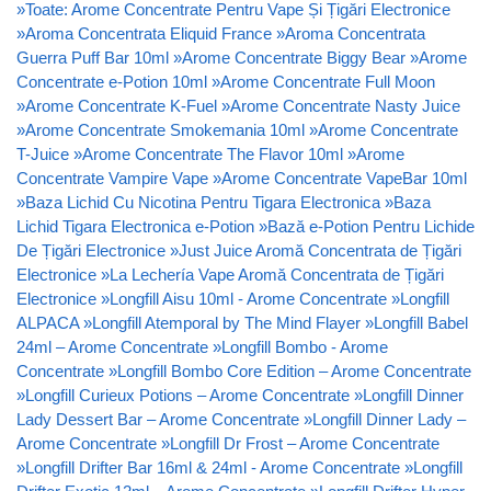
»
Toate: Arome Concentrate Pentru Vape Și Țigări Electronice
»
Aroma Concentrata Eliquid France
»
Aroma Concentrata
Guerra Puff Bar 10ml
»
Arome Concentrate Biggy Bear
»
Arome
Concentrate e-Potion 10ml
»
Arome Concentrate Full Moon
»
Arome Concentrate K-Fuel
»
Arome Concentrate Nasty Juice
»
Arome Concentrate Smokemania 10ml
»
Arome Concentrate
T-Juice
»
Arome Concentrate The Flavor 10ml
»
Arome
Concentrate Vampire Vape
»
Arome Concentrate VapeBar 10ml
»
Baza Lichid Cu Nicotina Pentru Tigara Electronica
»
Baza
Lichid Tigara Electronica e-Potion
»
Bază e-Potion Pentru Lichide
De Țigări Electronice
»
Just Juice Aromă Concentrata de Țigări
Electronice
»
La Lechería Vape Aromă Concentrata de Țigări
Electronice
»
Longfill Aisu 10ml - Arome Concentrate
»
Longfill
ALPACA
»
Longfill Atemporal by The Mind Flayer
»
Longfill Babel
24ml – Arome Concentrate
»
Longfill Bombo - Arome
Concentrate
»
Longfill Bombo Core Edition – Arome Concentrate
»
Longfill Curieux Potions – Arome Concentrate
»
Longfill Dinner
Lady Dessert Bar – Arome Concentrate
»
Longfill Dinner Lady –
Arome Concentrate
»
Longfill Dr Frost – Arome Concentrate
»
Longfill Drifter Bar 16ml & 24ml - Arome Concentrate
»
Longfill