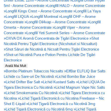
Drifter Exotic 12ml – Arome Concentrate
»
Longfill Drifter Hyper
5ml - Arome Concentrate
»
Longfill HALO – Arome Concentrate
»
Longfill Kings Crest – Arome Concentrate
»
Longfill La Yaya
»
Longfill LIQUA
»
Longfill Montreal
»
Longfill OHF – Arome
Concentrate
»
Longfill Oil4vap – Arome Concentrate
»
Longfill
Omerta – Arome Concentrate
»
Longfill Viper – Arome
Concentrate
»
Longfill Yeti Summit Series – Arome Concentrate
»
OXVA OX Aromă Concentrata de Țigări Electronice
»
Shot
Nicotină Pentru Țigări Electronice (Nicshoturi si Nicsalturi)
»
Shot Săruri de Nicotină & Nicsalt Pentru Țigări Electronice
»
Shot-uri Nicotină Pura e-Potion Pentru Lichide De Țigări
Electronice
Arată Mai Mult
»
Bombo Platinum Tobaccos Nicsalts
»
ElfBar ELFLIQ Bar Salts
Lichide cu Sare-uri De Nicotină
»
Lichid Bombo Bar Juice
»
Lichid Drifter Bar Salt
»
Lichid Kustard Salts
»
Lichid LIQUA De
Tigara Electronica Cu Nicotină
»
Lichid Magnum Vape Nic Salts
»
Lichid Smokemania Cu Nicotină
»
Lichid Tigara Electronica cu
Nicotina
»
Lichid Țigară Electronică cu Nicotina Freebase – Nic
Shot E-Liquid
»
Lichid Țigară Electronică cu Nicotină 3mg
»
Lichid Țigară Electronică cu Nicotină 6mg
»
Lichid Țigară