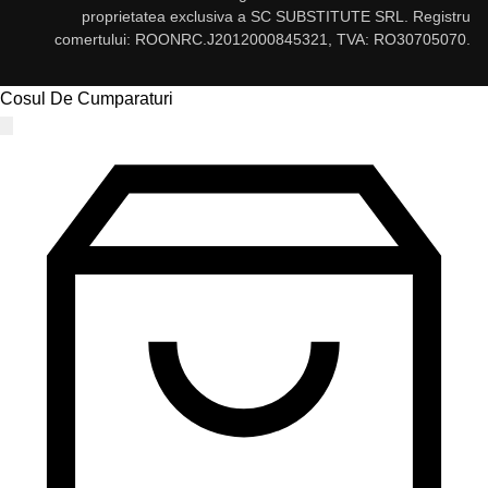
proprietatea exclusiva a SC SUBSTITUTE SRL. Registru
comertului: ROONRC.J2012000845321, TVA: RO30705070.
Cosul De Cumparaturi