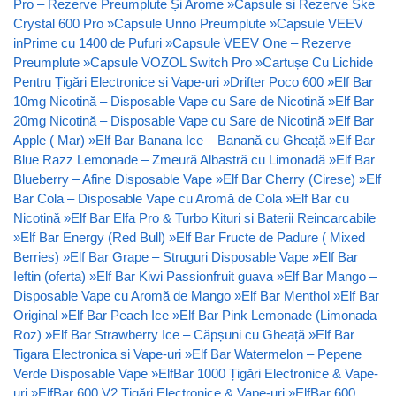
Pro – Rezerve Preumplute Și Arome
»
Capsule si Rezerve Ske
Crystal 600 Pro
»
Capsule Unno Preumplute
»
Capsule VEEV
inPrime cu 1400 de Pufuri
»
Capsule VEEV One – Rezerve
Preumplute
»
Capsule VOZOL Switch Pro
»
Cartușe Cu Lichide
Pentru Țigări Electronice si Vape-uri
»
Drifter Poco 600
»
Elf Bar
10mg Nicotină – Disposable Vape cu Sare de Nicotină
»
Elf Bar
20mg Nicotină – Disposable Vape cu Sare de Nicotină
»
Elf Bar
Apple ( Mar)
»
Elf Bar Banana Ice – Banană cu Gheață
»
Elf Bar
Blue Razz Lemonade – Zmeură Albastră cu Limonadă
»
Elf Bar
Blueberry – Afine Disposable Vape
»
Elf Bar Cherry (Cirese)
»
Elf
Bar Cola – Disposable Vape cu Aromă de Cola
»
Elf Bar cu
Nicotină
»
Elf Bar Elfa Pro & Turbo Kituri si Baterii Reincarcabile
»
Elf Bar Energy (Red Bull)
»
Elf Bar Fructe de Padure ( Mixed
Berries)
»
Elf Bar Grape – Struguri Disposable Vape
»
Elf Bar
Ieftin (oferta)
»
Elf Bar Kiwi Passionfruit guava
»
Elf Bar Mango –
Disposable Vape cu Aromă de Mango
»
Elf Bar Menthol
»
Elf Bar
Original
»
Elf Bar Peach Ice
»
Elf Bar Pink Lemonade (Limonada
Roz)
»
Elf Bar Strawberry Ice – Căpșuni cu Gheață
»
Elf Bar
Tigara Electronica si Vape-uri
»
Elf Bar Watermelon – Pepene
Verde Disposable Vape
»
ElfBar 1000 Țigări Electronice & Vape-
uri
»
ElfBar 600 V2 Țigări Electronice & Vape-uri
»
ElfBar 600