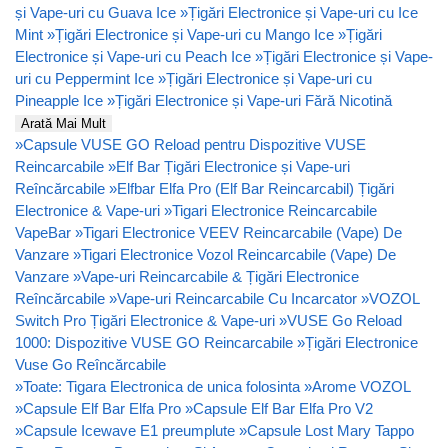
și Vape-uri cu Guava Ice
»
Țigări Electronice și Vape-uri cu Ice
Mint
»
Țigări Electronice și Vape-uri cu Mango Ice
»
Țigări
Electronice și Vape-uri cu Peach Ice
»
Țigări Electronice și Vape-
uri cu Peppermint Ice
»
Țigări Electronice și Vape-uri cu
Pineapple Ice
»
Țigări Electronice și Vape-uri Fără Nicotină
Arată Mai Mult
»
Capsule VUSE GO Reload pentru Dispozitive VUSE
Reincarcabile
»
Elf Bar Țigări Electronice și Vape-uri
Reîncărcabile
»
Elfbar Elfa Pro (Elf Bar Reincarcabil) Țigări
Electronice & Vape-uri
»
Tigari Electronice Reincarcabile
VapeBar
»
Tigari Electronice VEEV Reincarcabile (Vape) De
Vanzare
»
Tigari Electronice Vozol Reincarcabile (Vape) De
Vanzare
»
Vape-uri Reincarcabile & Țigări Electronice
Reîncărcabile
»
Vape-uri Reincarcabile Cu Incarcator
»
VOZOL
Switch Pro Țigări Electronice & Vape-uri
»
VUSE Go Reload
1000: Dispozitive VUSE GO Reincarcabile
»
Țigări Electronice
Vuse Go Reîncărcabile
»
Toate: Tigara Electronica de unica folosinta
»
Arome VOZOL
»
Capsule Elf Bar Elfa Pro
»
Capsule Elf Bar Elfa Pro V2
»
Capsule Icewave E1 preumplute
»
Capsule Lost Mary Tappo