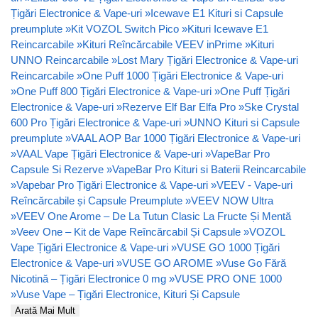
Țigări Electronice & Vape-uri
»
Icewave E1 Kituri si Capsule
preumplute
»
Kit VOZOL Switch Pico
»
Kituri Icewave E1
Reincarcabile
»
Kituri Reîncărcabile VEEV inPrime
»
Kituri
UNNO Reincarcabile
»
Lost Mary Țigări Electronice & Vape-uri
Reincarcabile
»
One Puff 1000 Țigări Electronice & Vape-uri
»
One Puff 800 Țigări Electronice & Vape-uri
»
One Puff Țigări
Electronice & Vape-uri
»
Rezerve Elf Bar Elfa Pro
»
Ske Crystal
600 Pro Țigări Electronice & Vape-uri
»
UNNO Kituri si Capsule
preumplute
»
VAAL AOP Bar 1000 Țigări Electronice & Vape-uri
»
VAAL Vape Țigări Electronice & Vape-uri
»
VapeBar Pro
Capsule Si Rezerve
»
VapeBar Pro Kituri si Baterii Reincarcabile
»
Vapebar Pro Țigări Electronice & Vape-uri
»
VEEV - Vape-uri
Reîncărcabile și Capsule Preumplute
»
VEEV NOW Ultra
»
VEEV One Arome – De La Tutun Clasic La Fructe Și Mentă
»
Veev One – Kit de Vape Reîncărcabil Și Capsule
»
VOZOL
Vape Țigări Electronice & Vape-uri
»
VUSE GO 1000 Țigări
Electronice & Vape-uri
»
VUSE GO AROME
»
Vuse Go Fără
Nicotină – Țigări Electronice 0 mg
»
VUSE PRO ONE 1000
»
Vuse Vape – Țigări Electronice, Kituri Și Capsule
Arată Mai Mult