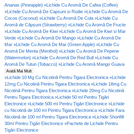
Ananas (Pineapple)
»
Lichide Cu Aromă De Cafea (Coffee)
»
Lichide Cu Aromă De Capsuni si Rodie
»
Lichide Cu Aromă De
Cocos (Coconut)
»
Lichide Cu Aromă De Cola
»
Lichide Cu
Aromă de Căpșuni (Strawberry)
»
Lichide Cu Aromă De Fructe
»
Lichide Cu Aromă De Kiwi
»
Lichide Cu Aromă De Kiwi si Mar
Verde
»
Lichide Cu Aromă De Mango
»
Lichide Cu Aromă De
Mar
»
Lichide Cu Aromă De Mar (Green Apple)
»
Lichide Cu
Aromă De Menta (Menthol)
»
Lichide Cu Aromă De Pepene
(Watermelon)
»
Lichide Cu Aromă De Red Bull
»
Lichide Cu
Aromă De Tutun (Tobacco)
»
Lichide Cu Aromă Mango Guava
Arată Mai Mult
»
Lichide 10 Mg Cu Nicotină Pentru Tigara Electronica
»
Lichide
12mg Cu Nicotină Pentru Tigara Electronica
»
Lichide 18mg Cu
Nicotină Pentru Tigara Electronica
»
Lichide 20mg Cu Nicotină
Pentru Tigara Electronica
»
Lichide 50 ml Pentru Țigări
Electronice
»
Lichide 500 ml Pentru Țigări Electronice
»
Lichide
cu Nicotină de 100 ml Pentru Tigara Electronica
»
Lichide Fara
Nicotină de 100 ml Pentru Tigara Electronica
»
Lichide Shortfill
30ml Pentru Țigări Electronice
»
Pachete de Lichide Pentru
Țigări Electronice