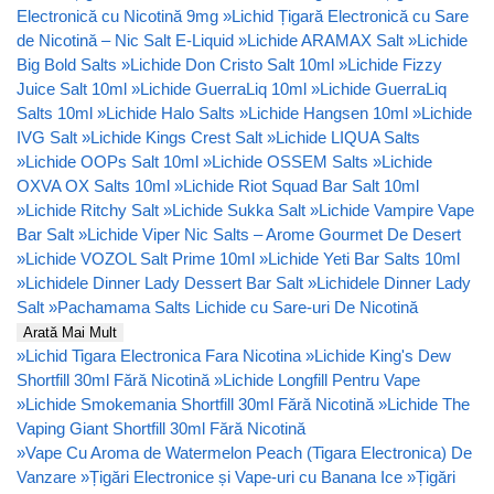
Electronică cu Nicotină 9mg
»
Lichid Țigară Electronică cu Sare
de Nicotină – Nic Salt E-Liquid
»
Lichide ARAMAX Salt
»
Lichide
Big Bold Salts
»
Lichide Don Cristo Salt 10ml
»
Lichide Fizzy
Juice Salt 10ml
»
Lichide GuerraLiq 10ml
»
Lichide GuerraLiq
Salts 10ml
»
Lichide Halo Salts
»
Lichide Hangsen 10ml
»
Lichide
IVG Salt
»
Lichide Kings Crest Salt
»
Lichide LIQUA Salts
»
Lichide OOPs Salt 10ml
»
Lichide OSSEM Salts
»
Lichide
OXVA OX Salts 10ml
»
Lichide Riot Squad Bar Salt 10ml
»
Lichide Ritchy Salt
»
Lichide Sukka Salt
»
Lichide Vampire Vape
Bar Salt
»
Lichide Viper Nic Salts – Arome Gourmet De Desert
»
Lichide VOZOL Salt Prime 10ml
»
Lichide Yeti Bar Salts 10ml
»
Lichidele Dinner Lady Dessert Bar Salt
»
Lichidele Dinner Lady
Salt
»
Pachamama Salts Lichide cu Sare-uri De Nicotină
Arată Mai Mult
»
Lichid Tigara Electronica Fara Nicotina
»
Lichide King's Dew
Shortfill 30ml Fără Nicotină
»
Lichide Longfill Pentru Vape
»
Lichide Smokemania Shortfill 30ml Fără Nicotină
»
Lichide The
Vaping Giant Shortfill 30ml Fără Nicotină
»
Vape Cu Aroma de Watermelon Peach (Tigara Electronica) De
Vanzare
»
Țigări Electronice și Vape-uri cu Banana Ice
»
Țigări