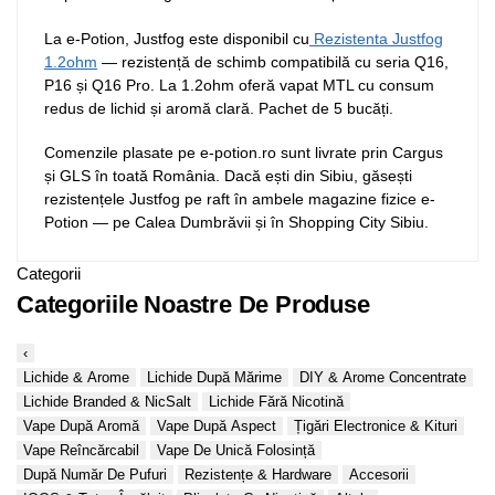
La e-Potion, Justfog este disponibil cu
Rezistenta Justfog
1.2ohm
— rezistență de schimb compatibilă cu seria Q16,
P16 și Q16 Pro. La 1.2ohm oferă vapat MTL cu consum
redus de lichid și aromă clară. Pachet de 5 bucăți.
Comenzile plasate pe e-potion.ro sunt livrate prin Cargus
și GLS în toată România. Dacă ești din Sibiu, găsești
rezistențele Justfog pe raft în ambele magazine fizice e-
Potion — pe Calea Dumbrăvii și în Shopping City Sibiu.
Categorii
Categoriile Noastre De Produse
‹
Lichide & Arome
Lichide După Mărime
DIY & Arome Concentrate
Lichide Branded & NicSalt
Lichide Fără Nicotină
Vape După Aromă
Vape După Aspect
Țigări Electronice & Kituri
Vape Reîncărcabil
Vape De Unică Folosință
După Număr De Pufuri
Rezistențe & Hardware
Accesorii