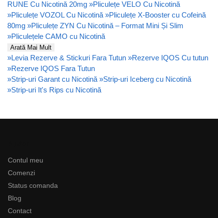
RUNE Cu Nicotină 20mg
»
Pliculețe VELO Cu Nicotină
»
Pliculețe VOZOL Cu Nicotină
»
Pliculețe X-Booster cu Cofeină
80mg
»
Pliculețe ZYN Cu Nicotină – Format Mini Și Slim
»
Pliculețele CAMO cu Nicotină
Arată Mai Mult
»
Levia Rezerve & Stickuri Fara Tutun
»
Rezerve IQOS Cu tutun
»
Rezerve IQOS Fara Tutun
»
Strip-uri Garant cu Nicotină
»
Strip-uri Iceberg cu Nicotină
»
Strip-uri It's Rips cu Nicotină
Ajutor
Contul meu
Comenzi
Status comanda
Blog
Contact