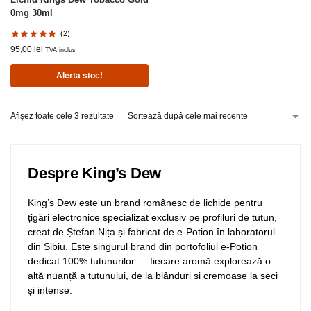
0mg 30ml
(2)
95,00
lei
TVA inclus
Alerta stoc!
Afișez toate cele 3 rezultate
Despre King’s Dew
King’s Dew este un brand românesc de lichide pentru
țigări electronice specializat exclusiv pe profiluri de tutun,
creat de Ștefan Nița și fabricat de e-Potion în laboratorul
din Sibiu. Este singurul brand din portofoliul e-Potion
dedicat 100% tutunurilor — fiecare aromă explorează o
altă nuanță a tutunului, de la blânduri și cremoase la seci
și intense.