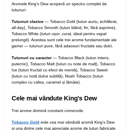
Aromele King’s Dew acoperă un spectru complet de
tutunuri:
Tutunuri clasice
— Tobacco Gold (tutun auriu, echilibrat,
all-day), Tobacco Smooth (tutun blând, fin, fără asprime),
Tobacco White (tutun ușor, curat, ideal pentru vapat
prelungit). Acestea sunt cele trei arome fundamentale ale
gamei — tutunuri pure, fără adaosuri fructate sau dulci.
Tutunuri cu caracter
— Tobacco Black (tutun intens,
puternic), Tobacco Malt (tutun cu note de malț), Tobacco
Ice (tutun fructat cu efect de mentă), Tobacco Sweet
(tutun cu notă dulce subtilă), Noah Tobacco (tutun
complex cu cafea, caramel și lămâie).
Cele mai vândute King’s Dew
Trei arome domină constant comenzile:
Tobacco Gold
este cea mai vândută aromă King’s Dew
și una dintre cele mai apreciate arome de tutun fabricate