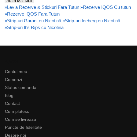
Arată Mai Mult
»
Levia Rezerve & Stickuri Fara Tutun
»
Rezerve IQOS Cu tutun
»
Rezerve IQOS Fara Tutun
»
Strip-uri Garant cu Nicotină
»
Strip-uri Iceberg cu Nicotină
»
Strip-uri It's Rips cu Nicotină
Ajutor
Contul meu
Comenzi
Status comanda
Blog
Contact
Cum platesc
Cum se livreaza
Puncte de fidelitate
Despre noi