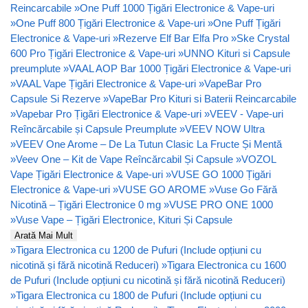
Reincarcabile
»
One Puff 1000 Țigări Electronice & Vape-uri
»
One Puff 800 Țigări Electronice & Vape-uri
»
One Puff Țigări
Electronice & Vape-uri
»
Rezerve Elf Bar Elfa Pro
»
Ske Crystal
600 Pro Țigări Electronice & Vape-uri
»
UNNO Kituri si Capsule
preumplute
»
VAAL AOP Bar 1000 Țigări Electronice & Vape-uri
»
VAAL Vape Țigări Electronice & Vape-uri
»
VapeBar Pro
Capsule Si Rezerve
»
VapeBar Pro Kituri si Baterii Reincarcabile
»
Vapebar Pro Țigări Electronice & Vape-uri
»
VEEV - Vape-uri
Reîncărcabile și Capsule Preumplute
»
VEEV NOW Ultra
»
VEEV One Arome – De La Tutun Clasic La Fructe Și Mentă
»
Veev One – Kit de Vape Reîncărcabil Și Capsule
»
VOZOL
Vape Țigări Electronice & Vape-uri
»
VUSE GO 1000 Țigări
Electronice & Vape-uri
»
VUSE GO AROME
»
Vuse Go Fără
Nicotină – Țigări Electronice 0 mg
»
VUSE PRO ONE 1000
»
Vuse Vape – Țigări Electronice, Kituri Și Capsule
Arată Mai Mult
»
Tigara Electronica cu 1200 de Pufuri (Include opțiuni cu
nicotină și fără nicotină Reduceri)
»
Tigara Electronica cu 1600
de Pufuri (Include opțiuni cu nicotină și fără nicotină Reduceri)
»
Tigara Electronica cu 1800 de Pufuri (Include opțiuni cu