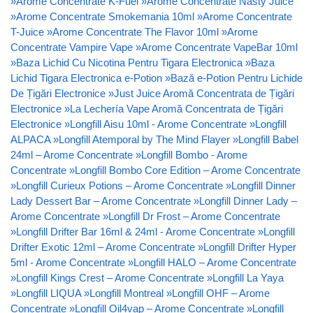
»
Arome Concentrate K-Fuel
»
Arome Concentrate Nasty Juice
»
Arome Concentrate Smokemania 10ml
»
Arome Concentrate
T-Juice
»
Arome Concentrate The Flavor 10ml
»
Arome
Concentrate Vampire Vape
»
Arome Concentrate VapeBar 10ml
»
Baza Lichid Cu Nicotina Pentru Tigara Electronica
»
Baza
Lichid Tigara Electronica e-Potion
»
Bază e-Potion Pentru Lichide
De Țigări Electronice
»
Just Juice Aromă Concentrata de Țigări
Electronice
»
La Lechería Vape Aromă Concentrata de Țigări
Electronice
»
Longfill Aisu 10ml - Arome Concentrate
»
Longfill
ALPACA
»
Longfill Atemporal by The Mind Flayer
»
Longfill Babel
24ml – Arome Concentrate
»
Longfill Bombo - Arome
Concentrate
»
Longfill Bombo Core Edition – Arome Concentrate
»
Longfill Curieux Potions – Arome Concentrate
»
Longfill Dinner
Lady Dessert Bar – Arome Concentrate
»
Longfill Dinner Lady –
Arome Concentrate
»
Longfill Dr Frost – Arome Concentrate
»
Longfill Drifter Bar 16ml & 24ml - Arome Concentrate
»
Longfill
Drifter Exotic 12ml – Arome Concentrate
»
Longfill Drifter Hyper
5ml - Arome Concentrate
»
Longfill HALO – Arome Concentrate
»
Longfill Kings Crest – Arome Concentrate
»
Longfill La Yaya
»
Longfill LIQUA
»
Longfill Montreal
»
Longfill OHF – Arome
Concentrate
»
Longfill Oil4vap – Arome Concentrate
»
Longfill