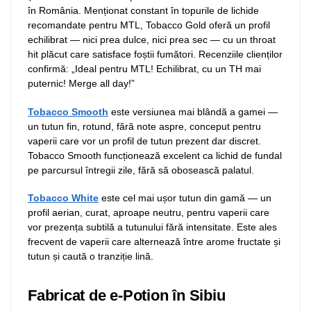
în România. Menționat constant în topurile de lichide
recomandate pentru MTL, Tobacco Gold oferă un profil
echilibrat — nici prea dulce, nici prea sec — cu un throat
hit plăcut care satisface foștii fumători. Recenziile clienților
confirmă: „Ideal pentru MTL! Echilibrat, cu un TH mai
puternic! Merge all day!”
Tobacco Smooth
este versiunea mai blândă a gamei —
un tutun fin, rotund, fără note aspre, conceput pentru
vaperii care vor un profil de tutun prezent dar discret.
Tobacco Smooth funcționează excelent ca lichid de fundal
pe parcursul întregii zile, fără să obosească palatul.
Tobacco White
este cel mai ușor tutun din gamă — un
profil aerian, curat, aproape neutru, pentru vaperii care
vor prezența subtilă a tutunului fără intensitate. Este ales
frecvent de vaperii care alternează între arome fructate și
tutun și caută o tranziție lină.
Fabricat de e-Potion în Sibiu