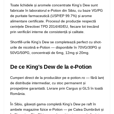
Toate lichidele și aromele concentrate King’s Dew sunt
fabricate în laboratorul e-Potion din Sibiu, cu baze VG/PG
de puritate farmaceutică (USP/EP 99.7%) și arome
alimentare certificate. Procesul de producție respectă
cerințele Directivei TPD 2014/40/EU, fiecare lot trecând
prin verificări interne de consistență și calitate.
Shortfill-urile King’s Dew se completează perfect cu shot-
urile de nicotină e-Potion — disponibile în 70VG/30PG și
50VG/50PG, concentrații de 6mg, 12mg și 20mg.
De ce King’s Dew de la e-Potion
Cumperi direct de la producător pe e-potion.ro — fără lanț
de distribuție intermediar, cu stoc permanent și
prospețime garantată. Livrare prin Cargus și GLS în toată
România.
În Sibiu, găsești gama completă King’s Dew pe raft în
ambele magazine fizice e-Potion — pe Calea Dumbrăvii și