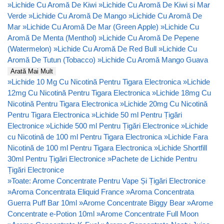
»
Lichide Cu Aromă De Kiwi
»
Lichide Cu Aromă De Kiwi si Mar
Verde
»
Lichide Cu Aromă De Mango
»
Lichide Cu Aromă De
Mar
»
Lichide Cu Aromă De Mar (Green Apple)
»
Lichide Cu
Aromă De Menta (Menthol)
»
Lichide Cu Aromă De Pepene
(Watermelon)
»
Lichide Cu Aromă De Red Bull
»
Lichide Cu
Aromă De Tutun (Tobacco)
»
Lichide Cu Aromă Mango Guava
Arată Mai Mult
»
Lichide 10 Mg Cu Nicotină Pentru Tigara Electronica
»
Lichide
12mg Cu Nicotină Pentru Tigara Electronica
»
Lichide 18mg Cu
Nicotină Pentru Tigara Electronica
»
Lichide 20mg Cu Nicotină
Pentru Tigara Electronica
»
Lichide 50 ml Pentru Țigări
Electronice
»
Lichide 500 ml Pentru Țigări Electronice
»
Lichide
cu Nicotină de 100 ml Pentru Tigara Electronica
»
Lichide Fara
Nicotină de 100 ml Pentru Tigara Electronica
»
Lichide Shortfill
30ml Pentru Țigări Electronice
»
Pachete de Lichide Pentru
Țigări Electronice
»
Toate: Arome Concentrate Pentru Vape Și Țigări Electronice
»
Aroma Concentrata Eliquid France
»
Aroma Concentrata
Guerra Puff Bar 10ml
»
Arome Concentrate Biggy Bear
»
Arome
Concentrate e-Potion 10ml
»
Arome Concentrate Full Moon