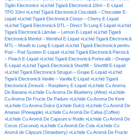
Țigări Electronice
»
Lichid Țigară Electronică 10ml – E-Liquid
TPD 10ml
»
Lichid Țigară Electronică Ciocolată – Chocolate E-
Liquid
»
Lichid Țigară Electronică Cireșe – Cherry E-Liquid
»
Lichid Țigară Electronică DTL – Direct To Lung E-Liquid
»
Lichid
Țigară Electronică Lămâie – Lemon E-Liquid
»
Lichid Țigară
Electronică Mentol – Menthol E-Liquid
»
Lichid Țigară Electronică
MTL – Mouth to Lung E-Liquid
»
Lichid Țigară Electronică pentru
Pod – Pod System E-Liquid
»
Lichid Țigară Electronică Piersică
– Peach E-Liquid
»
Lichid Țigară Electronică Portocală – Orange
E-Liquid
»
Lichid Țigară Electronică Shortfill – Shortfill E-Liquid
»
Lichid Țigară Electronică Struguri – Grape E-Liquid
»
Lichid
Țigară Electronică Vanilie – Vanilla E-Liquid
»
Lichid Țigară
Electronică Zmeură – Raspberry E-Liquid
»
Lichide Cu Aroma
De Banana
»
Lichide Cu Aroma De Blueberry (Afine)
»
Lichide
Cu Aroma De Fructe De Padure
»
Lichide Cu Aroma De Kent
»
Lichide Cu Aroma Dulce (Lichide Dulci)
»
Lichide Cu Aromă De
Ananas (Pineapple)
»
Lichide Cu Aromă De Cafea (Coffee)
»
Lichide Cu Aromă De Capsuni si Rodie
»
Lichide Cu Aromă De
Cocos (Coconut)
»
Lichide Cu Aromă De Cola
»
Lichide Cu
Aromă de Căpșuni (Strawberry)
»
Lichide Cu Aromă De Fructe