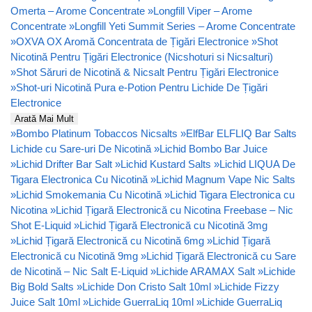
Omerta – Arome Concentrate
»
Longfill Viper – Arome
Concentrate
»
Longfill Yeti Summit Series – Arome Concentrate
»
OXVA OX Aromă Concentrata de Țigări Electronice
»
Shot
Nicotină Pentru Țigări Electronice (Nicshoturi si Nicsalturi)
»
Shot Săruri de Nicotină & Nicsalt Pentru Țigări Electronice
»
Shot-uri Nicotină Pura e-Potion Pentru Lichide De Țigări
Electronice
Arată Mai Mult
»
Bombo Platinum Tobaccos Nicsalts
»
ElfBar ELFLIQ Bar Salts
Lichide cu Sare-uri De Nicotină
»
Lichid Bombo Bar Juice
»
Lichid Drifter Bar Salt
»
Lichid Kustard Salts
»
Lichid LIQUA De
Tigara Electronica Cu Nicotină
»
Lichid Magnum Vape Nic Salts
»
Lichid Smokemania Cu Nicotină
»
Lichid Tigara Electronica cu
Nicotina
»
Lichid Țigară Electronică cu Nicotina Freebase – Nic
Shot E-Liquid
»
Lichid Țigară Electronică cu Nicotină 3mg
»
Lichid Țigară Electronică cu Nicotină 6mg
»
Lichid Țigară
Electronică cu Nicotină 9mg
»
Lichid Țigară Electronică cu Sare
de Nicotină – Nic Salt E-Liquid
»
Lichide ARAMAX Salt
»
Lichide
Big Bold Salts
»
Lichide Don Cristo Salt 10ml
»
Lichide Fizzy
Juice Salt 10ml
»
Lichide GuerraLiq 10ml
»
Lichide GuerraLiq