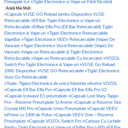
Pineapple Ice
»
Țigări Electronice și Vape-uri Fără Nicotină
Arată Mai Mult
»
Capsule VUSE GO Reload pentru Dispozitive VUSE
Reincarcabile
»
Elf Bar Țigări Electronice și Vape-uri
Reîncărcabile
»
Elfbar Elfa Pro (Elf Bar Reincarcabil) Țigări
Electronice & Vape-uri
»
Tigari Electronice Reincarcabile
VapeBar
»
Tigari Electronice VEEV Reincarcabile (Vape) De
Vanzare
»
Tigari Electronice Vozol Reincarcabile (Vape) De
Vanzare
»
Vape-uri Reincarcabile & Țigări Electronice
Reîncărcabile
»
Vape-uri Reincarcabile Cu Incarcator
»
VOZOL
Switch Pro Țigări Electronice & Vape-uri
»
VUSE Go Reload
1000: Dispozitive VUSE GO Reincarcabile
»
Țigări Electronice
Vuse Go Reîncărcabile
»
Toate: Tigara Electronica de unica folosinta
»
Arome VOZOL
»
Capsule Elf Bar Elfa Pro
»
Capsule Elf Bar Elfa Pro V2
»
Capsule Icewave E1 preumplute
»
Capsule Lost Mary Tappo
Pro – Rezerve Preumplute Și Arome
»
Capsule si Rezerve Ske
Crystal 600 Pro
»
Capsule Unno Preumplute
»
Capsule VEEV
inPrime cu 1400 de Pufuri
»
Capsule VEEV One – Rezerve
Preumplute
»
Capsule VOZOL Switch Pro
»
Cartușe Cu Lichide
Pentru Țigări Electronice si Vape-uri
»
Drifter Poco 600
»
Elf Bar