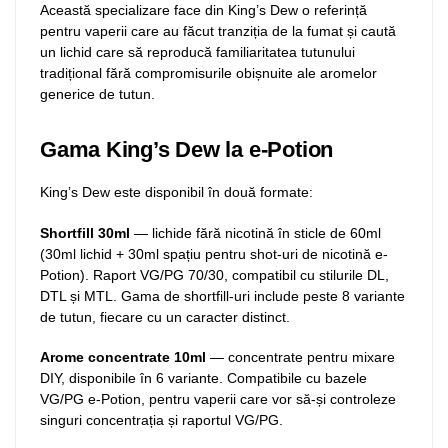
Această specializare face din King’s Dew o referință
pentru vaperii care au făcut tranziția de la fumat și caută
un lichid care să reproducă familiaritatea tutunului
tradițional fără compromisurile obișnuite ale aromelor
generice de tutun.
Gama King’s Dew la e-Potion
King’s Dew este disponibil în două formate:
Shortfill 30ml
— lichide fără nicotină în sticle de 60ml
(30ml lichid + 30ml spațiu pentru shot-uri de nicotină e-
Potion). Raport VG/PG 70/30, compatibil cu stilurile DL,
DTL și MTL. Gama de shortfill-uri include peste 8 variante
de tutun, fiecare cu un caracter distinct.
Arome concentrate 10ml
— concentrate pentru mixare
DIY, disponibile în 6 variante. Compatibile cu bazele
VG/PG e-Potion, pentru vaperii care vor să-și controleze
singuri concentrația și raportul VG/PG.