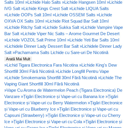
Salts 10ml
»
Lichide Halo Salts
»
Lichide Hangsen 10ml
»
Lichide
IVG Salt
»
Lichide Kings Crest Salt
»
Lichide LIQUA Salts
»
Lichide OOPs Salt 10ml
»
Lichide OSSEM Salts
»
Lichide
OXVA OX Salts 10ml
»
Lichide Riot Squad Bar Salt 10ml
»
Lichide Ritchy Salt
»
Lichide Sukka Salt
»
Lichide Vampire Vape
Bar Salt
»
Lichide Viper Nic Salts – Arome Gourmet De Desert
»
Lichide VOZOL Salt Prime 10ml
»
Lichide Yeti Bar Salts 10ml
»
Lichidele Dinner Lady Dessert Bar Salt
»
Lichidele Dinner Lady
Salt
»
Pachamama Salts Lichide cu Sare-uri De Nicotină
Arată Mai Mult
»
Lichid Tigara Electronica Fara Nicotina
»
Lichide King's Dew
Shortfill 30ml Fără Nicotină
»
Lichide Longfill Pentru Vape
»
Lichide Smokemania Shortfill 30ml Fără Nicotină
»
Lichide The
Vaping Giant Shortfill 30ml Fără Nicotină
»
Vape Cu Aroma de Watermelon Peach (Tigara Electronica) De
Vanzare
»
Țigări Electronice și Vape-uri cu Banana Ice
»
Țigări
Electronice și Vape-uri cu Berry Watermelon
»
Țigări Electronice
și Vape-uri cu Blueberry Ice
»
Țigări Electronice și Vape-uri cu
Capsuni (Strawberry)
»
Țigări Electronice și Vape-uri cu Cherry
Ice
»
Țigări Electronice și Vape-uri cu Cola
»
Țigări Electronice și
Vape-uri cu Grape Ice
»
Țigări Electronice și Vape-uri cu Mango