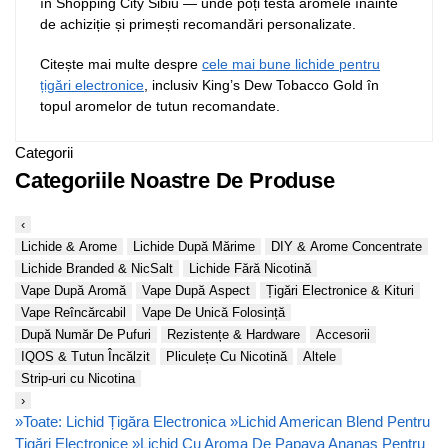
în Shopping City Sibiu — unde poți testa aromele înainte
de achiziție și primești recomandări personalizate.
Citește mai multe despre
cele mai bune lichide pentru
țigări electronice
, inclusiv King’s Dew Tobacco Gold în
topul aromelor de tutun recomandate.
Categorii
Categoriile Noastre De Produse
‹
Lichide & Arome
Lichide După Mărime
DIY & Arome Concentrate
Lichide Branded & NicSalt
Lichide Fără Nicotină
Vape După Aromă
Vape După Aspect
Țigări Electronice & Kituri
Vape Reîncărcabil
Vape De Unică Folosință
După Număr De Pufuri
Rezistențe & Hardware
Accesorii
IQOS & Tutun Încălzit
Pliculețe Cu Nicotină
Altele
Strip-uri cu Nicotina
›
»
Toate: Lichid Țigăra Electronica
»
Lichid American Blend Pentru
Țigări Electronice
»
Lichid Cu Aroma De Papaya Ananas Pentru