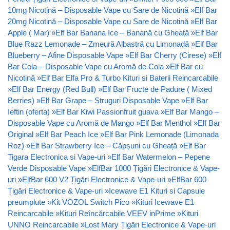
10mg Nicotină – Disposable Vape cu Sare de Nicotină
»
Elf Bar
20mg Nicotină – Disposable Vape cu Sare de Nicotină
»
Elf Bar
Apple ( Mar)
»
Elf Bar Banana Ice – Banană cu Gheață
»
Elf Bar
Blue Razz Lemonade – Zmeură Albastră cu Limonadă
»
Elf Bar
Blueberry – Afine Disposable Vape
»
Elf Bar Cherry (Cirese)
»
Elf
Bar Cola – Disposable Vape cu Aromă de Cola
»
Elf Bar cu
Nicotină
»
Elf Bar Elfa Pro & Turbo Kituri si Baterii Reincarcabile
»
Elf Bar Energy (Red Bull)
»
Elf Bar Fructe de Padure ( Mixed
Berries)
»
Elf Bar Grape – Struguri Disposable Vape
»
Elf Bar
Ieftin (oferta)
»
Elf Bar Kiwi Passionfruit guava
»
Elf Bar Mango –
Disposable Vape cu Aromă de Mango
»
Elf Bar Menthol
»
Elf Bar
Original
»
Elf Bar Peach Ice
»
Elf Bar Pink Lemonade (Limonada
Roz)
»
Elf Bar Strawberry Ice – Căpșuni cu Gheață
»
Elf Bar
Tigara Electronica si Vape-uri
»
Elf Bar Watermelon – Pepene
Verde Disposable Vape
»
ElfBar 1000 Țigări Electronice & Vape-
uri
»
ElfBar 600 V2 Țigări Electronice & Vape-uri
»
ElfBar 600
Țigări Electronice & Vape-uri
»
Icewave E1 Kituri si Capsule
preumplute
»
Kit VOZOL Switch Pico
»
Kituri Icewave E1
Reincarcabile
»
Kituri Reîncărcabile VEEV inPrime
»
Kituri
UNNO Reincarcabile
»
Lost Mary Țigări Electronice & Vape-uri