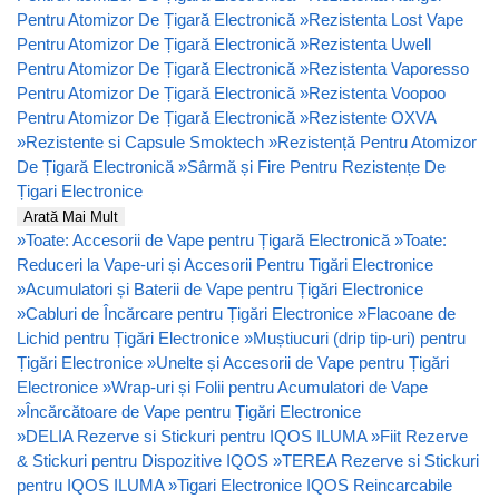
Pentru Atomizor De Țigară Electronică
»
Rezistenta Lost Vape
Pentru Atomizor De Țigară Electronică
»
Rezistenta Uwell
Pentru Atomizor De Țigară Electronică
»
Rezistenta Vaporesso
Pentru Atomizor De Țigară Electronică
»
Rezistenta Voopoo
Pentru Atomizor De Țigară Electronică
»
Rezistente OXVA
»
Rezistente si Capsule Smoktech
»
Rezistență Pentru Atomizor
De Țigară Electronică
»
Sârmă și Fire Pentru Rezistențe De
Țigari Electronice
Arată Mai Mult
»
Toate: Accesorii de Vape pentru Țigară Electronică
»
Toate:
Reduceri la Vape-uri și Accesorii Pentru Tigări Electronice
»
Acumulatori și Baterii de Vape pentru Țigări Electronice
»
Cabluri de Încărcare pentru Țigări Electronice
»
Flacoane de
Lichid pentru Țigări Electronice
»
Muștiucuri (drip tip-uri) pentru
Țigări Electronice
»
Unelte și Accesorii de Vape pentru Țigări
Electronice
»
Wrap-uri și Folii pentru Acumulatori de Vape
»
Încărcătoare de Vape pentru Țigări Electronice
»
DELIA Rezerve si Stickuri pentru IQOS ILUMA
»
Fiit Rezerve
& Stickuri pentru Dispozitive IQOS
»
TEREA Rezerve si Stickuri
pentru IQOS ILUMA
»
Tigari Electronice IQOS Reincarcabile