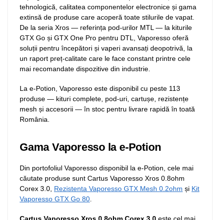
tehnologică, calitatea componentelor electronice și gama
extinsă de produse care acoperă toate stilurile de vapat.
De la seria Xros — referința pod-urilor MTL — la kiturile
GTX Go și GTX One Pro pentru DTL, Vaporesso oferă
soluții pentru începători și vaperi avansați deopotrivă, la
un raport preț-calitate care le face constant printre cele
mai recomandate dispozitive din industrie.
La e-Potion, Vaporesso este disponibil cu peste 113
produse — kituri complete, pod-uri, cartușe, rezistențe
mesh și accesorii — în stoc pentru livrare rapidă în toată
România.
Gama Vaporesso la e-Potion
Din portofoliul Vaporesso disponibil la e-Potion, cele mai
căutate produse sunt Cartus Vaporesso Xros 0.8ohm
Corex 3.0,
Rezistenta Vaporesso GTX Mesh 0.2ohm
și
Kit
Vaporesso GTX Go 80
.
Cartus Vaporesso Xros 0.8ohm Corex 3.0
este cel mai