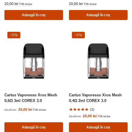
20,00
lei
20,00
lei
TVA inclus
TVA inclus
Adaugă în coș
Adaugă în coș
-5%
−5%
-5%
−5%
Cartus Vaporesso Xros Mesh
Cartus Vaporesso Xros Mesh
0,6Ω 3ml COREX 3.0
0,4Ω 2ml COREX 3.0
20,00
lei
(1)
21,00
lei
TVA inclus
20,00
lei
21,00
lei
TVA inclus
Adaugă în coș
Adaugă în coș