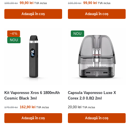
99,90
lei
99,90
lei
100,00
lei
100,00
lei
TVA inclus
TVA inclus
Adaugă în coș
Adaugă în coș
-4%
−4%
NOU
NOU
Kit Vaporesso Xros 6 1800mAh
Capsula Vaporesso Luxe X
Cosmic Black 3ml
Corex 2.0 0.8Ω 2ml
162,90
lei
20,00
lei
170,00
lei
TVA inclus
TVA inclus
Adaugă în coș
Adaugă în coș