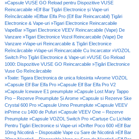
»
Capsule VUSE GO Reload pentru Dispozitive VUSE
Reincarcabile
»
Elf Bar Țigări Electronice și Vape-uri
Reîncărcabile
»
Elfbar Elfa Pro (Elf Bar Reincarcabil) Țigări
Electronice & Vape-uri
»
Tigari Electronice Reincarcabile
VapeBar
»
Tigari Electronice VEEV Reincarcabile (Vape) De
Vanzare
»
Tigari Electronice Vozol Reincarcabile (Vape) De
Vanzare
»
Vape-uri Reincarcabile & Țigări Electronice
Reîncărcabile
»
Vape-uri Reincarcabile Cu Incarcator
»
VOZOL
Switch Pro Țigări Electronice & Vape-uri
»
VUSE Go Reload
1000: Dispozitive VUSE GO Reincarcabile
»
Țigări Electronice
Vuse Go Reîncărcabile
»
Toate: Tigara Electronica de unica folosinta
»
Arome VOZOL
»
Capsule Elf Bar Elfa Pro
»
Capsule Elf Bar Elfa Pro V2
»
Capsule Icewave E1 preumplute
»
Capsule Lost Mary Tappo
Pro – Rezerve Preumplute Și Arome
»
Capsule si Rezerve Ske
Crystal 600 Pro
»
Capsule Unno Preumplute
»
Capsule VEEV
inPrime cu 1400 de Pufuri
»
Capsule VEEV One – Rezerve
Preumplute
»
Capsule VOZOL Switch Pro
»
Cartușe Cu Lichide
Pentru Țigări Electronice si Vape-uri
»
Drifter Poco 600
»
Elf Bar
10mg Nicotină – Disposable Vape cu Sare de Nicotină
»
Elf Bar