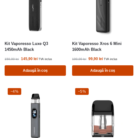
Kit Vaporesso Luxe Q3
Kit Vaporesso Xros 6 Mini
1450mAh Black
1600mAh Black
145,90
lei
99,90
lei
150,00
lei
100,00
lei
TVA inclus
TVA inclus
Adaugă în coș
Adaugă în coș
-4%
−4%
-5%
−5%