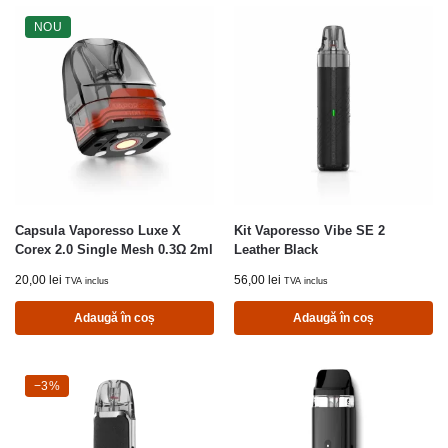
NOU
Capsula Vaporesso Luxe X
Kit Vaporesso Vibe SE 2
Corex 2.0 Single Mesh 0.3Ω 2ml
Leather Black
20,00
lei
56,00
lei
TVA inclus
TVA inclus
Adaugă în coș
Adaugă în coș
-3%
−3%