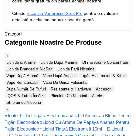
consultanță gratuită din partea echipei noastre.
Citește
recenzia Vaporesso Xros Pro
pentru o evaluare
detaliată a celui mai popular pod din gamă.
Categorii
Categoriile Noastre De Produse
‹
Lichide & Arome
Lichide După Mărime
DIY & Arome Concentrate
Lichide Branded & NicSalt
Lichide Fără Nicotină
Vape După Aromă
Vape După Aspect
Țigări Electronice & Kituri
Vape Reîncărcabil
Vape De Unică Folosință
După Număr De Pufuri
Rezistențe & Hardware
Accesorii
IQOS & Tutun Încălzit
Pliculețe Cu Nicotină
Altele
Strip-uri cu Nicotina
›
»
Toate: Lichid Țigăra Electronica
»
Lichid American Blend Pentru
Țigări Electronice
»
Lichid Cu Aroma De Papaya Ananas Pentru
Țigări Electronice
»
Lichid Țigară Electronică 10ml – E-Liquid
TPD 10ml
»
Lichid Țigară Electronică Ciocolată – Chocolate E-