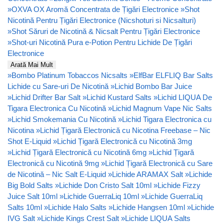
»
OXVA OX Aromă Concentrata de Țigări Electronice
»
Shot
Nicotină Pentru Țigări Electronice (Nicshoturi si Nicsalturi)
»
Shot Săruri de Nicotină & Nicsalt Pentru Țigări Electronice
»
Shot-uri Nicotină Pura e-Potion Pentru Lichide De Țigări
Electronice
Arată Mai Mult
»
Bombo Platinum Tobaccos Nicsalts
»
ElfBar ELFLIQ Bar Salts
Lichide cu Sare-uri De Nicotină
»
Lichid Bombo Bar Juice
»
Lichid Drifter Bar Salt
»
Lichid Kustard Salts
»
Lichid LIQUA De
Tigara Electronica Cu Nicotină
»
Lichid Magnum Vape Nic Salts
»
Lichid Smokemania Cu Nicotină
»
Lichid Tigara Electronica cu
Nicotina
»
Lichid Țigară Electronică cu Nicotina Freebase – Nic
Shot E-Liquid
»
Lichid Țigară Electronică cu Nicotină 3mg
»
Lichid Țigară Electronică cu Nicotină 6mg
»
Lichid Țigară
Electronică cu Nicotină 9mg
»
Lichid Țigară Electronică cu Sare
de Nicotină – Nic Salt E-Liquid
»
Lichide ARAMAX Salt
»
Lichide
Big Bold Salts
»
Lichide Don Cristo Salt 10ml
»
Lichide Fizzy
Juice Salt 10ml
»
Lichide GuerraLiq 10ml
»
Lichide GuerraLiq
Salts 10ml
»
Lichide Halo Salts
»
Lichide Hangsen 10ml
»
Lichide
IVG Salt
»
Lichide Kings Crest Salt
»
Lichide LIQUA Salts