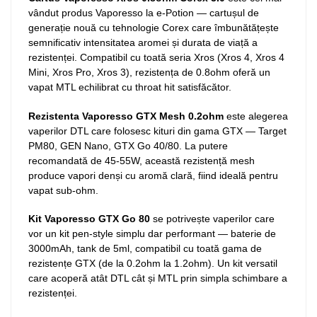
vândut produs Vaporesso la e-Potion — cartușul de
generație nouă cu tehnologie Corex care îmbunătățește
semnificativ intensitatea aromei și durata de viață a
rezistenței. Compatibil cu toată seria Xros (Xros 4, Xros 4
Mini, Xros Pro, Xros 3), rezistența de 0.8ohm oferă un
vapat MTL echilibrat cu throat hit satisfăcător.
Rezistenta Vaporesso GTX Mesh 0.2ohm
este alegerea
vaperilor DTL care folosesc kituri din gama GTX — Target
PM80, GEN Nano, GTX Go 40/80. La putere
recomandată de 45-55W, această rezistență mesh
produce vapori denși cu aromă clară, fiind ideală pentru
vapat sub-ohm.
Kit Vaporesso GTX Go 80
se potrivește vaperilor care
vor un kit pen-style simplu dar performant — baterie de
3000mAh, tank de 5ml, compatibil cu toată gama de
rezistențe GTX (de la 0.2ohm la 1.2ohm). Un kit versatil
care acoperă atât DTL cât și MTL prin simpla schimbare a
rezistenței.