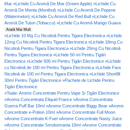
Mar
»
Lichide Cu Aromă De Mar (Green Apple)
»
Lichide Cu
Aromă De Menta (Menthol)
»
Lichide Cu Aromă De Pepene
(Watermelon)
»
Lichide Cu Aromă De Red Bull
»
Lichide Cu
Aromă De Tutun (Tobacco)
»
Lichide Cu Aromă Mango Guava
Arată Mai Mult
»
Lichide 10 Mg Cu Nicotină Pentru Tigara Electronica
»
Lichide
12mg Cu Nicotină Pentru Tigara Electronica
»
Lichide 18mg Cu
Nicotină Pentru Tigara Electronica
»
Lichide 20mg Cu Nicotină
Pentru Tigara Electronica
»
Lichide 50 ml Pentru Țigări
Electronice
»
Lichide 500 ml Pentru Țigări Electronice
»
Lichide
cu Nicotină de 100 ml Pentru Tigara Electronica
»
Lichide Fara
Nicotină de 100 ml Pentru Tigara Electronica
»
Lichide Shortfill
30ml Pentru Țigări Electronice
»
Pachete de Lichide Pentru
Țigări Electronice
»
Toate: Arome Concentrate Pentru Vape Și Țigări Electronice
»
Aroma Concentrata Eliquid France
»
Aroma Concentrata
Guerra Puff Bar 10ml
»
Arome Concentrate Biggy Bear
»
Arome
Concentrate e-Potion 10ml
»
Arome Concentrate Full Moon
»
Arome Concentrate K-Fuel
»
Arome Concentrate Nasty Juice
»
Arome Concentrate Smokemania 10ml
»
Arome Concentrate