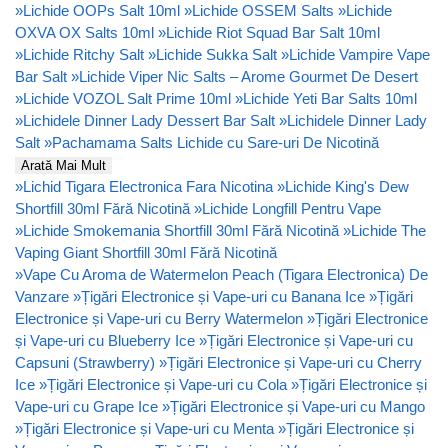
»
Lichide OOPs Salt 10ml
»
Lichide OSSEM Salts
»
Lichide
OXVA OX Salts 10ml
»
Lichide Riot Squad Bar Salt 10ml
»
Lichide Ritchy Salt
»
Lichide Sukka Salt
»
Lichide Vampire Vape
Bar Salt
»
Lichide Viper Nic Salts – Arome Gourmet De Desert
»
Lichide VOZOL Salt Prime 10ml
»
Lichide Yeti Bar Salts 10ml
»
Lichidele Dinner Lady Dessert Bar Salt
»
Lichidele Dinner Lady
Salt
»
Pachamama Salts Lichide cu Sare-uri De Nicotină
Arată Mai Mult
»
Lichid Tigara Electronica Fara Nicotina
»
Lichide King's Dew
Shortfill 30ml Fără Nicotină
»
Lichide Longfill Pentru Vape
»
Lichide Smokemania Shortfill 30ml Fără Nicotină
»
Lichide The
Vaping Giant Shortfill 30ml Fără Nicotină
»
Vape Cu Aroma de Watermelon Peach (Tigara Electronica) De
Vanzare
»
Țigări Electronice și Vape-uri cu Banana Ice
»
Țigări
Electronice și Vape-uri cu Berry Watermelon
»
Țigări Electronice
și Vape-uri cu Blueberry Ice
»
Țigări Electronice și Vape-uri cu
Capsuni (Strawberry)
»
Țigări Electronice și Vape-uri cu Cherry
Ice
»
Țigări Electronice și Vape-uri cu Cola
»
Țigări Electronice și
Vape-uri cu Grape Ice
»
Țigări Electronice și Vape-uri cu Mango
»
Țigări Electronice și Vape-uri cu Menta
»
Țigări Electronice și