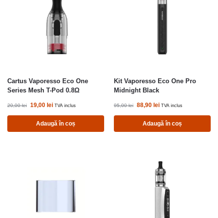
Cartus Vaporesso Eco One
Kit Vaporesso Eco One Pro
Series Mesh T-Pod 0.8Ω
Midnight Black
19,00
lei
88,90
lei
20,00
lei
95,00
lei
TVA inclus
TVA inclus
Adaugă în coș
Adaugă în coș