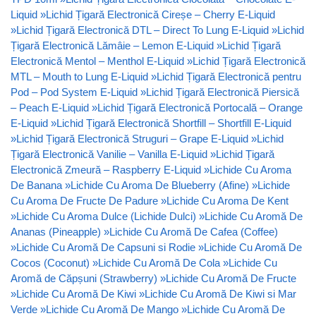
Liquid
»
Lichid Țigară Electronică Cireșe – Cherry E-Liquid
»
Lichid Țigară Electronică DTL – Direct To Lung E-Liquid
»
Lichid
Țigară Electronică Lămâie – Lemon E-Liquid
»
Lichid Țigară
Electronică Mentol – Menthol E-Liquid
»
Lichid Țigară Electronică
MTL – Mouth to Lung E-Liquid
»
Lichid Țigară Electronică pentru
Pod – Pod System E-Liquid
»
Lichid Țigară Electronică Piersică
– Peach E-Liquid
»
Lichid Țigară Electronică Portocală – Orange
E-Liquid
»
Lichid Țigară Electronică Shortfill – Shortfill E-Liquid
»
Lichid Țigară Electronică Struguri – Grape E-Liquid
»
Lichid
Țigară Electronică Vanilie – Vanilla E-Liquid
»
Lichid Țigară
Electronică Zmeură – Raspberry E-Liquid
»
Lichide Cu Aroma
De Banana
»
Lichide Cu Aroma De Blueberry (Afine)
»
Lichide
Cu Aroma De Fructe De Padure
»
Lichide Cu Aroma De Kent
»
Lichide Cu Aroma Dulce (Lichide Dulci)
»
Lichide Cu Aromă De
Ananas (Pineapple)
»
Lichide Cu Aromă De Cafea (Coffee)
»
Lichide Cu Aromă De Capsuni si Rodie
»
Lichide Cu Aromă De
Cocos (Coconut)
»
Lichide Cu Aromă De Cola
»
Lichide Cu
Aromă de Căpșuni (Strawberry)
»
Lichide Cu Aromă De Fructe
»
Lichide Cu Aromă De Kiwi
»
Lichide Cu Aromă De Kiwi si Mar
Verde
»
Lichide Cu Aromă De Mango
»
Lichide Cu Aromă De