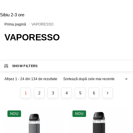
Sibiu
2-3 ore
Prima pagină
VAPORESSO
/
VAPORESSO
SHOW FILTERS
Afișez 1 - 24 din 134 de rezultate
1
2
3
4
5
6
NOU
NOU