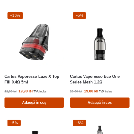
-10%
−10%
-5%
−5%
Cartus Vaporesso Luxe X Top
Cartus Vaporesso Eco One
Fill 0.4Ω 5ml
Series Mesh 1.2Ω
19,90
lei
19,00
lei
22,00
lei
20,00
lei
TVA inclus
TVA inclus
Adaugă în coș
Adaugă în coș
-5%
−5%
-6%
−6%