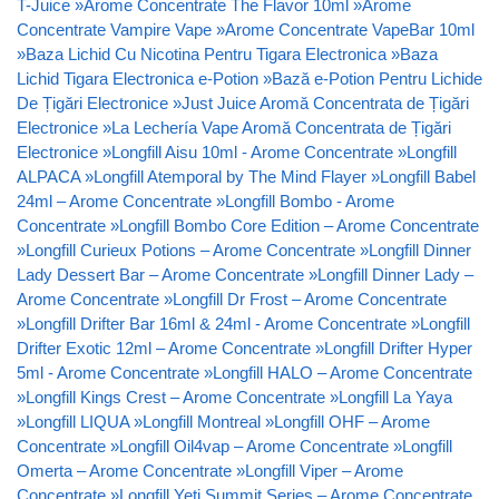
T-Juice
»
Arome Concentrate The Flavor 10ml
»
Arome
Concentrate Vampire Vape
»
Arome Concentrate VapeBar 10ml
»
Baza Lichid Cu Nicotina Pentru Tigara Electronica
»
Baza
Lichid Tigara Electronica e-Potion
»
Bază e-Potion Pentru Lichide
De Țigări Electronice
»
Just Juice Aromă Concentrata de Țigări
Electronice
»
La Lechería Vape Aromă Concentrata de Țigări
Electronice
»
Longfill Aisu 10ml - Arome Concentrate
»
Longfill
ALPACA
»
Longfill Atemporal by The Mind Flayer
»
Longfill Babel
24ml – Arome Concentrate
»
Longfill Bombo - Arome
Concentrate
»
Longfill Bombo Core Edition – Arome Concentrate
»
Longfill Curieux Potions – Arome Concentrate
»
Longfill Dinner
Lady Dessert Bar – Arome Concentrate
»
Longfill Dinner Lady –
Arome Concentrate
»
Longfill Dr Frost – Arome Concentrate
»
Longfill Drifter Bar 16ml & 24ml - Arome Concentrate
»
Longfill
Drifter Exotic 12ml – Arome Concentrate
»
Longfill Drifter Hyper
5ml - Arome Concentrate
»
Longfill HALO – Arome Concentrate
»
Longfill Kings Crest – Arome Concentrate
»
Longfill La Yaya
»
Longfill LIQUA
»
Longfill Montreal
»
Longfill OHF – Arome
Concentrate
»
Longfill Oil4vap – Arome Concentrate
»
Longfill
Omerta – Arome Concentrate
»
Longfill Viper – Arome
Concentrate
»
Longfill Yeti Summit Series – Arome Concentrate