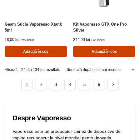
Geam Sticla Vaporesso Xtank
Kit Vaporesso GTX One Pro
5ml
Silver
18,00
lei
244,90
lei
TVA inclus
TVA inclus
Adaugă în coș
Adaugă în coș
Afișez 1 - 24 din 134 de rezultate
1
2
3
4
5
6
Despre Vaporesso
Vaporesso este un producător chinez de dispozitive de
vaping recunoscut la nivel mondial pentru inovația