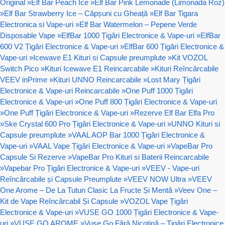
Original
»
Elf Bar Peach Ice
»
Elf Bar Pink Lemonade (Limonada Roz)
»
Elf Bar Strawberry Ice – Căpșuni cu Gheață
»
Elf Bar Tigara
Electronica si Vape-uri
»
Elf Bar Watermelon – Pepene Verde
Disposable Vape
»
ElfBar 1000 Țigări Electronice & Vape-uri
»
ElfBar
600 V2 Țigări Electronice & Vape-uri
»
ElfBar 600 Țigări Electronice &
Vape-uri
»
Icewave E1 Kituri si Capsule preumplute
»
Kit VOZOL
Switch Pico
»
Kituri Icewave E1 Reincarcabile
»
Kituri Reîncărcabile
VEEV inPrime
»
Kituri UNNO Reincarcabile
»
Lost Mary Țigări
Electronice & Vape-uri Reincarcabile
»
One Puff 1000 Țigări
Electronice & Vape-uri
»
One Puff 800 Țigări Electronice & Vape-uri
»
One Puff Țigări Electronice & Vape-uri
»
Rezerve Elf Bar Elfa Pro
»
Ske Crystal 600 Pro Țigări Electronice & Vape-uri
»
UNNO Kituri si
Capsule preumplute
»
VAAL AOP Bar 1000 Țigări Electronice &
Vape-uri
»
VAAL Vape Țigări Electronice & Vape-uri
»
VapeBar Pro
Capsule Si Rezerve
»
VapeBar Pro Kituri si Baterii Reincarcabile
»
Vapebar Pro Țigări Electronice & Vape-uri
»
VEEV - Vape-uri
Reîncărcabile și Capsule Preumplute
»
VEEV NOW Ultra
»
VEEV
One Arome – De La Tutun Clasic La Fructe Și Mentă
»
Veev One –
Kit de Vape Reîncărcabil Și Capsule
»
VOZOL Vape Țigări
Electronice & Vape-uri
»
VUSE GO 1000 Țigări Electronice & Vape-
uri
»
VUSE GO AROME
»
Vuse Go Fără Nicotină – Țigări Electronice