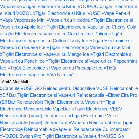
Vaporesso
»
Tigari Electronice si Kituri VOOPOO
»
Tigari Electronice
si Kituri VOZOL
»
Tigari Electronice si Kituri VUSE
»
Vape Pen-uri
»
Vape Vaporesso Mini
»
Vape-uri cu Nicotină
»
Țigări Electronice și
Vape-uri cu Apple Ice
»
Țigări Electronice și Vape-uri cu Cherry Cola
»
Țigări Electronice și Vape-uri cu Cola Ice la e-Potion
»
Țigări
Electronice și Vape-uri cu Cotton Candy Ice
»
Țigări Electronice și
Vape-uri cu Guava Ice
»
Țigări Electronice și Vape-uri cu Ice Mint
»
Țigări Electronice și Vape-uri cu Mango Ice
»
Țigări Electronice și
Vape-uri cu Peach Ice
»
Țigări Electronice și Vape-uri cu Peppermint
Ice
»
Țigări Electronice și Vape-uri cu Pineapple Ice
»
Țigări
Electronice și Vape-uri Fără Nicotină
Arată Mai Mult
»
Capsule VUSE GO Reload pentru Dispozitive VUSE Reincarcabile
»
Elf Bar Țigări Electronice și Vape-uri Reîncărcabile
»
Elfbar Elfa Pro
(Elf Bar Reincarcabil) Țigări Electronice & Vape-uri
»
Tigari
Electronice Reincarcabile VapeBar
»
Tigari Electronice VEEV
Reincarcabile (Vape) De Vanzare
»
Tigari Electronice Vozol
Reincarcabile (Vape) De Vanzare
»
Vape-uri Reincarcabile & Țigări
Electronice Reîncărcabile
»
Vape-uri Reincarcabile Cu Incarcator
»
VOZOL Switch Pro Țigări Electronice & Vape-uri
»
VUSE Go