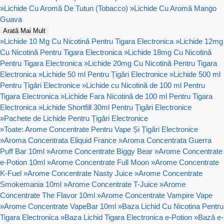
»
Lichide Cu Aromă De Tutun (Tobacco)
»
Lichide Cu Aromă Mango
Guava
Arată Mai Mult
»
Lichide 10 Mg Cu Nicotină Pentru Tigara Electronica
»
Lichide 12mg
Cu Nicotină Pentru Tigara Electronica
»
Lichide 18mg Cu Nicotină
Pentru Tigara Electronica
»
Lichide 20mg Cu Nicotină Pentru Tigara
Electronica
»
Lichide 50 ml Pentru Țigări Electronice
»
Lichide 500 ml
Pentru Țigări Electronice
»
Lichide cu Nicotină de 100 ml Pentru
Tigara Electronica
»
Lichide Fara Nicotină de 100 ml Pentru Tigara
Electronica
»
Lichide Shortfill 30ml Pentru Țigări Electronice
»
Pachete de Lichide Pentru Țigări Electronice
»
Toate: Arome Concentrate Pentru Vape Și Țigări Electronice
»
Aroma Concentrata Eliquid France
»
Aroma Concentrata Guerra
Puff Bar 10ml
»
Arome Concentrate Biggy Bear
»
Arome Concentrate
e-Potion 10ml
»
Arome Concentrate Full Moon
»
Arome Concentrate
K-Fuel
»
Arome Concentrate Nasty Juice
»
Arome Concentrate
Smokemania 10ml
»
Arome Concentrate T-Juice
»
Arome
Concentrate The Flavor 10ml
»
Arome Concentrate Vampire Vape
»
Arome Concentrate VapeBar 10ml
»
Baza Lichid Cu Nicotina Pentru
Tigara Electronica
»
Baza Lichid Tigara Electronica e-Potion
»
Bază e-