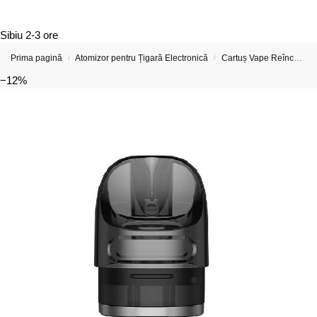
Sibiu
2-3 ore
Prima pagină
Atomizor pentru Țigară Electronică
Cartuș Vape Reîncărcabil Pentru Țigară Electronică
/
/
−12%