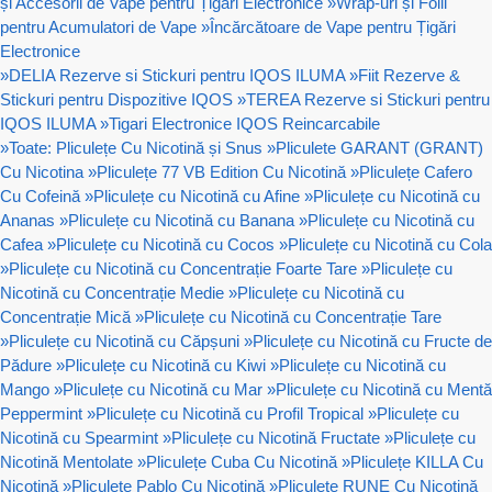
și Accesorii de Vape pentru Țigări Electronice
»
Wrap-uri și Folii
pentru Acumulatori de Vape
»
Încărcătoare de Vape pentru Țigări
Electronice
»
DELIA Rezerve si Stickuri pentru IQOS ILUMA
»
Fiit Rezerve &
Stickuri pentru Dispozitive IQOS
»
TEREA Rezerve si Stickuri pentru
IQOS ILUMA
»
Tigari Electronice IQOS Reincarcabile
»
Toate: Pliculețe Cu Nicotină și Snus
»
Pliculete GARANT (GRANT)
Cu Nicotina
»
Pliculețe 77 VB Edition Cu Nicotină
»
Pliculețe Cafero
Cu Cofeină
»
Pliculețe cu Nicotină cu Afine
»
Pliculețe cu Nicotină cu
Ananas
»
Pliculețe cu Nicotină cu Banana
»
Pliculețe cu Nicotină cu
Cafea
»
Pliculețe cu Nicotină cu Cocos
»
Pliculețe cu Nicotină cu Cola
»
Pliculețe cu Nicotină cu Concentrație Foarte Tare
»
Pliculețe cu
Nicotină cu Concentrație Medie
»
Pliculețe cu Nicotină cu
Concentrație Mică
»
Pliculețe cu Nicotină cu Concentrație Tare
»
Pliculețe cu Nicotină cu Căpșuni
»
Pliculețe cu Nicotină cu Fructe de
Pădure
»
Pliculețe cu Nicotină cu Kiwi
»
Pliculețe cu Nicotină cu
Mango
»
Pliculețe cu Nicotină cu Mar
»
Pliculețe cu Nicotină cu Mentă
Peppermint
»
Pliculețe cu Nicotină cu Profil Tropical
»
Pliculețe cu
Nicotină cu Spearmint
»
Pliculețe cu Nicotină Fructate
»
Pliculețe cu
Nicotină Mentolate
»
Pliculețe Cuba Cu Nicotină
»
Pliculețe KILLA Cu
Nicotină
»
Pliculețe Pablo Cu Nicotină
»
Pliculețe RUNE Cu Nicotină