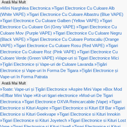
Arată Mai Mult
»
Mini Narghilea Electronica
»
Tigari Electronice Cu Culoare Alb
(White VAPE)
»
Tigari Electronice Cu Culoare Albastru (Blue VAPE)
»
Tigari Electronice Cu Culoare Galben (Yellow VAPE)
»
Tigari
Electronice Cu Culoare Gri (Grey VAPE)
»
Tigari Electronice Cu
Culoare Mov (Purple VAPE)
»
Tigari Electronice Cu Culoare Negru
(Black VAPE)
»
Tigari Electronice Cu Culoare Portocaliu (Orange
VAPE)
»
Tigari Electronice Cu Culoare Rosu (Red VAPE)
»
Tigari
Electronice Cu Culoare Roz (Pink VAPE)
»
Tigari Electronice Cu
Culoare Verde (Green VAPE)
»
Vape-uri si Tigari Electronice Mici
»
Țigări Electronice și Vape-uri de Culoare Lavanda
»
Țigări
Electronice și Vape-uri In Forma De Tigara
»
Țigări Electronice și
Vape-uri In Forma Patrata
Arată Mai Mult
»
Toate: Vape-uri și Țigări Electronice
»
Aspire Mini Vape
»
Box Mod
»
Elfbar Mini Vape
»
Kit-uri tigari electronice
»
Mod-uri De Tigari
Electronica
»
Tigari Electronice OXVA Reincarcabile (Vape)
»
Tigari
Electronice si Kituri Aspire
»
Tigari Electronice si Kituri Elf Bar
»
Tigari
Electronice si Kituri Geekvape
»
Tigari Electronice si Kituri Innokin
»
Tigari Electronice si Kituri Joyetech
»
Tigari Electronice si Kituri Lost
Vape
»
Tigari Electronice si Kituri Uwell
»
Tigari Electronice si Kituri