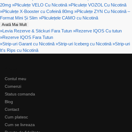
20mg
»
Pliculețe VELO Cu Nicotină
»
Pliculețe VOZOL Cu Nicotină
»
Pliculețe X-Booster cu Cofeină 80mg
»
Pliculețe ZYN Cu Nicotină –
Format Mini Și Slim
»
Pliculețele CAMO cu Nicotină
Arată Mai Mult
»
Levia Rezerve & Stickuri Fara Tutun
»
Rezerve IQOS Cu tutun
»
Rezerve IQOS Fara Tutun
»
Strip-uri Garant cu Nicotină
»
Strip-uri Iceberg cu Nicotină
»
Strip-uri
It's Rips cu Nicotină
Ajutor
Contul meu
Comenzi
Status comanda
Blog
Contact
Cum platesc
Cum se livreaza