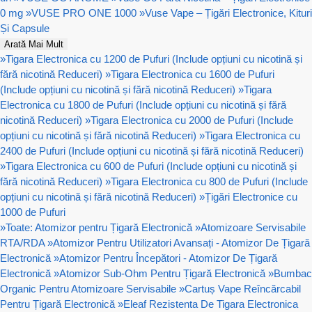
0 mg
»
VUSE PRO ONE 1000
»
Vuse Vape – Țigări Electronice, Kituri
Și Capsule
Arată Mai Mult
»
Tigara Electronica cu 1200 de Pufuri (Include opțiuni cu nicotină și
fără nicotină Reduceri)
»
Tigara Electronica cu 1600 de Pufuri
(Include opțiuni cu nicotină și fără nicotină Reduceri)
»
Tigara
Electronica cu 1800 de Pufuri (Include opțiuni cu nicotină și fără
nicotină Reduceri)
»
Tigara Electronica cu 2000 de Pufuri (Include
opțiuni cu nicotină și fără nicotină Reduceri)
»
Tigara Electronica cu
2400 de Pufuri (Include opțiuni cu nicotină și fără nicotină Reduceri)
»
Tigara Electronica cu 600 de Pufuri (Include opțiuni cu nicotină și
fără nicotină Reduceri)
»
Tigara Electronica cu 800 de Pufuri (Include
opțiuni cu nicotină și fără nicotină Reduceri)
»
Țigări Electronice cu
1000 de Pufuri
»
Toate: Atomizor pentru Țigară Electronică
»
Atomizoare Servisabile
RTA/RDA
»
Atomizor Pentru Utilizatori Avansați - Atomizor De Țigară
Electronică
»
Atomizor Pentru Începători - Atomizor De Țigară
Electronică
»
Atomizor Sub-Ohm Pentru Țigară Electronică
»
Bumbac
Organic Pentru Atomizoare Servisabile
»
Cartuș Vape Reîncărcabil
Pentru Țigară Electronică
»
Eleaf Rezistenta De Tigara Electronica