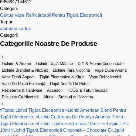
6958947144612
Categorii
Cartuș Vape Reîncărcabil Pentru Țigară Electronică
Tag-uri
atomizor
cartus
Categorii
Categoriile Noastre De Produse
‹
Lichide & Arome
Lichide După Mărime
DIY & Arome Concentrate
Lichide Branded & NicSalt
Lichide Fără Nicotină
Vape După Aromă
Vape După Aspect
Țigări Electronice & Kituri
Vape Reîncărcabil
Vape De Unică Folosință
După Număr De Pufuri
Rezistențe & Hardware
Accesorii
IQOS & Tutun Încălzit
Pliculețe Cu Nicotină
Altele
Strip-uri cu Nicotina
›
»
Toate: Lichid Țigăra Electronica
»
Lichid American Blend Pentru
Țigări Electronice
»
Lichid Cu Aroma De Papaya Ananas Pentru
Țigări Electronice
»
Lichid Țigară Electronică 10ml – E-Liquid TPD
10ml
»
Lichid Țigară Electronică Ciocolată – Chocolate E-Liquid