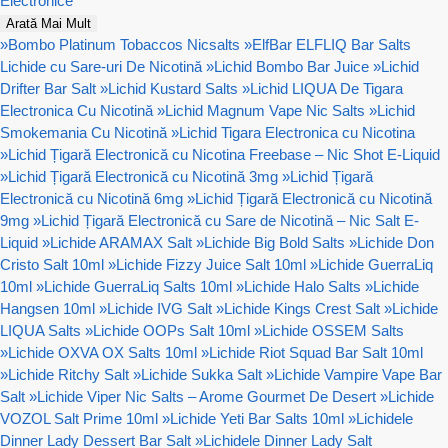
Electronice
Arată Mai Mult
»
Bombo Platinum Tobaccos Nicsalts
»
ElfBar ELFLIQ Bar Salts
Lichide cu Sare-uri De Nicotină
»
Lichid Bombo Bar Juice
»
Lichid
Drifter Bar Salt
»
Lichid Kustard Salts
»
Lichid LIQUA De Tigara
Electronica Cu Nicotină
»
Lichid Magnum Vape Nic Salts
»
Lichid
Smokemania Cu Nicotină
»
Lichid Tigara Electronica cu Nicotina
»
Lichid Țigară Electronică cu Nicotina Freebase – Nic Shot E-Liquid
»
Lichid Țigară Electronică cu Nicotină 3mg
»
Lichid Țigară
Electronică cu Nicotină 6mg
»
Lichid Țigară Electronică cu Nicotină
9mg
»
Lichid Țigară Electronică cu Sare de Nicotină – Nic Salt E-
Liquid
»
Lichide ARAMAX Salt
»
Lichide Big Bold Salts
»
Lichide Don
Cristo Salt 10ml
»
Lichide Fizzy Juice Salt 10ml
»
Lichide GuerraLiq
10ml
»
Lichide GuerraLiq Salts 10ml
»
Lichide Halo Salts
»
Lichide
Hangsen 10ml
»
Lichide IVG Salt
»
Lichide Kings Crest Salt
»
Lichide
LIQUA Salts
»
Lichide OOPs Salt 10ml
»
Lichide OSSEM Salts
»
Lichide OXVA OX Salts 10ml
»
Lichide Riot Squad Bar Salt 10ml
»
Lichide Ritchy Salt
»
Lichide Sukka Salt
»
Lichide Vampire Vape Bar
Salt
»
Lichide Viper Nic Salts – Arome Gourmet De Desert
»
Lichide
VOZOL Salt Prime 10ml
»
Lichide Yeti Bar Salts 10ml
»
Lichidele
Dinner Lady Dessert Bar Salt
»
Lichidele Dinner Lady Salt