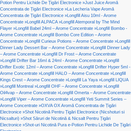
Potion Pentru Lichide De Țigări Electronice
»
Just Juice Aromă
Concentrata de Țigări Electronice
»
La Lechería Vape Aromă
Concentrata de Țigări Electronice
»
Longfill Aisu 10ml - Arome
Concentrate
»
Longfill ALPACA
»
Longfill Atemporal by The Mind
Flayer
»
Longfill Babel 24ml – Arome Concentrate
»
Longfill Bombo -
Arome Concentrate
»
Longfill Bombo Core Edition – Arome
Concentrate
»
Longfill Curieux Potions – Arome Concentrate
»
Longfill
Dinner Lady Dessert Bar – Arome Concentrate
»
Longfill Dinner Lady
– Arome Concentrate
»
Longfill Dr Frost – Arome Concentrate
»
Longfill Drifter Bar 16ml & 24ml - Arome Concentrate
»
Longfill
Drifter Exotic 12ml – Arome Concentrate
»
Longfill Drifter Hyper 5ml -
Arome Concentrate
»
Longfill HALO – Arome Concentrate
»
Longfill
Kings Crest – Arome Concentrate
»
Longfill La Yaya
»
Longfill LIQUA
»
Longfill Montreal
»
Longfill OHF – Arome Concentrate
»
Longfill
Oil4vap – Arome Concentrate
»
Longfill Omerta – Arome Concentrate
»
Longfill Viper – Arome Concentrate
»
Longfill Yeti Summit Series –
Arome Concentrate
»
OXVA OX Aromă Concentrata de Țigări
Electronice
»
Shot Nicotină Pentru Țigări Electronice (Nicshoturi si
Nicsalturi)
»
Shot Săruri de Nicotină & Nicsalt Pentru Țigări
Electronice
»
Shot-uri Nicotină Pura e-Potion Pentru Lichide De Țigări