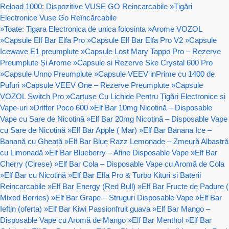
Reload 1000: Dispozitive VUSE GO Reincarcabile
»
Țigări
Electronice Vuse Go Reîncărcabile
»
Toate: Tigara Electronica de unica folosinta
»
Arome VOZOL
»
Capsule Elf Bar Elfa Pro
»
Capsule Elf Bar Elfa Pro V2
»
Capsule
Icewave E1 preumplute
»
Capsule Lost Mary Tappo Pro – Rezerve
Preumplute Și Arome
»
Capsule si Rezerve Ske Crystal 600 Pro
»
Capsule Unno Preumplute
»
Capsule VEEV inPrime cu 1400 de
Pufuri
»
Capsule VEEV One – Rezerve Preumplute
»
Capsule
VOZOL Switch Pro
»
Cartușe Cu Lichide Pentru Țigări Electronice si
Vape-uri
»
Drifter Poco 600
»
Elf Bar 10mg Nicotină – Disposable
Vape cu Sare de Nicotină
»
Elf Bar 20mg Nicotină – Disposable Vape
cu Sare de Nicotină
»
Elf Bar Apple ( Mar)
»
Elf Bar Banana Ice –
Banană cu Gheață
»
Elf Bar Blue Razz Lemonade – Zmeură Albastră
cu Limonadă
»
Elf Bar Blueberry – Afine Disposable Vape
»
Elf Bar
Cherry (Cirese)
»
Elf Bar Cola – Disposable Vape cu Aromă de Cola
»
Elf Bar cu Nicotină
»
Elf Bar Elfa Pro & Turbo Kituri si Baterii
Reincarcabile
»
Elf Bar Energy (Red Bull)
»
Elf Bar Fructe de Padure (
Mixed Berries)
»
Elf Bar Grape – Struguri Disposable Vape
»
Elf Bar
Ieftin (oferta)
»
Elf Bar Kiwi Passionfruit guava
»
Elf Bar Mango –
Disposable Vape cu Aromă de Mango
»
Elf Bar Menthol
»
Elf Bar