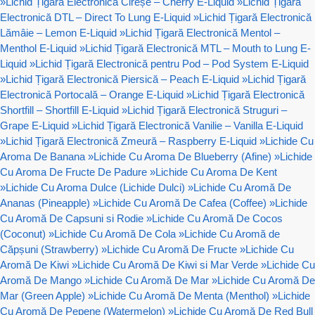
»
Lichid Țigară Electronică Cireșe – Cherry E-Liquid
»
Lichid Țigară
Electronică DTL – Direct To Lung E-Liquid
»
Lichid Țigară Electronică
Lămâie – Lemon E-Liquid
»
Lichid Țigară Electronică Mentol –
Menthol E-Liquid
»
Lichid Țigară Electronică MTL – Mouth to Lung E-
Liquid
»
Lichid Țigară Electronică pentru Pod – Pod System E-Liquid
»
Lichid Țigară Electronică Piersică – Peach E-Liquid
»
Lichid Țigară
Electronică Portocală – Orange E-Liquid
»
Lichid Țigară Electronică
Shortfill – Shortfill E-Liquid
»
Lichid Țigară Electronică Struguri –
Grape E-Liquid
»
Lichid Țigară Electronică Vanilie – Vanilla E-Liquid
»
Lichid Țigară Electronică Zmeură – Raspberry E-Liquid
»
Lichide Cu
Aroma De Banana
»
Lichide Cu Aroma De Blueberry (Afine)
»
Lichide
Cu Aroma De Fructe De Padure
»
Lichide Cu Aroma De Kent
»
Lichide Cu Aroma Dulce (Lichide Dulci)
»
Lichide Cu Aromă De
Ananas (Pineapple)
»
Lichide Cu Aromă De Cafea (Coffee)
»
Lichide
Cu Aromă De Capsuni si Rodie
»
Lichide Cu Aromă De Cocos
(Coconut)
»
Lichide Cu Aromă De Cola
»
Lichide Cu Aromă de
Căpșuni (Strawberry)
»
Lichide Cu Aromă De Fructe
»
Lichide Cu
Aromă De Kiwi
»
Lichide Cu Aromă De Kiwi si Mar Verde
»
Lichide Cu
Aromă De Mango
»
Lichide Cu Aromă De Mar
»
Lichide Cu Aromă De
Mar (Green Apple)
»
Lichide Cu Aromă De Menta (Menthol)
»
Lichide
Cu Aromă De Pepene (Watermelon)
»
Lichide Cu Aromă De Red Bull