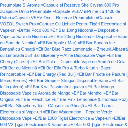
Preumplute Și Arome
»
Capsule si Rezerve Ske Crystal 600 Pro
»
Capsule Unno Preumplute
»
Capsule VEEV inPrime cu 1400 de
Pufuri
»
Capsule VEEV One – Rezerve Preumplute
»
Capsule
VOZOL Switch Pro
»
Cartușe Cu Lichide Pentru Țigări Electronice si
Vape-uri
»
Drifter Poco 600
»
Elf Bar 10mg Nicotină – Disposable
Vape cu Sare de Nicotină
»
Elf Bar 20mg Nicotină – Disposable Vape
cu Sare de Nicotină
»
Elf Bar Apple ( Mar)
»
Elf Bar Banana Ice –
Banană cu Gheață
»
Elf Bar Blue Razz Lemonade – Zmeură Albastră
cu Limonadă
»
Elf Bar Blueberry – Afine Disposable Vape
»
Elf Bar
Cherry (Cirese)
»
Elf Bar Cola – Disposable Vape cu Aromă de Cola
»
Elf Bar cu Nicotină
»
Elf Bar Elfa Pro & Turbo Kituri si Baterii
Reincarcabile
»
Elf Bar Energy (Red Bull)
»
Elf Bar Fructe de Padure (
Mixed Berries)
»
Elf Bar Grape – Struguri Disposable Vape
»
Elf Bar
Ieftin (oferta)
»
Elf Bar Kiwi Passionfruit guava
»
Elf Bar Mango –
Disposable Vape cu Aromă de Mango
»
Elf Bar Menthol
»
Elf Bar
Original
»
Elf Bar Peach Ice
»
Elf Bar Pink Lemonade (Limonada Roz)
»
Elf Bar Strawberry Ice – Căpșuni cu Gheață
»
Elf Bar Tigara
Electronica si Vape-uri
»
Elf Bar Watermelon – Pepene Verde
Disposable Vape
»
ElfBar 1000 Țigări Electronice & Vape-uri
»
ElfBar
600 V2 Țigări Electronice & Vape-uri
»
ElfBar 600 Țigări Electronice &