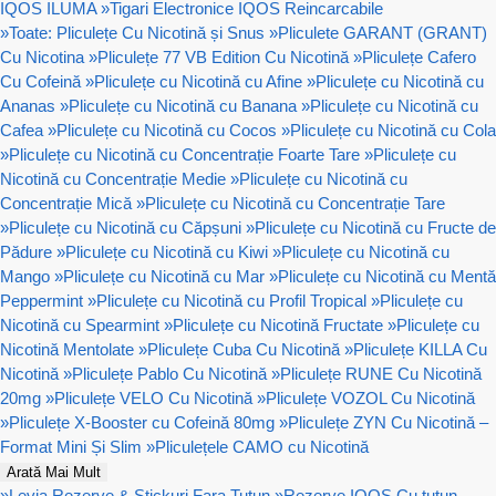
IQOS ILUMA
»
Tigari Electronice IQOS Reincarcabile
»
Toate: Pliculețe Cu Nicotină și Snus
»
Pliculete GARANT (GRANT)
Cu Nicotina
»
Pliculețe 77 VB Edition Cu Nicotină
»
Pliculețe Cafero
Cu Cofeină
»
Pliculețe cu Nicotină cu Afine
»
Pliculețe cu Nicotină cu
Ananas
»
Pliculețe cu Nicotină cu Banana
»
Pliculețe cu Nicotină cu
Cafea
»
Pliculețe cu Nicotină cu Cocos
»
Pliculețe cu Nicotină cu Cola
»
Pliculețe cu Nicotină cu Concentrație Foarte Tare
»
Pliculețe cu
Nicotină cu Concentrație Medie
»
Pliculețe cu Nicotină cu
Concentrație Mică
»
Pliculețe cu Nicotină cu Concentrație Tare
»
Pliculețe cu Nicotină cu Căpșuni
»
Pliculețe cu Nicotină cu Fructe de
Pădure
»
Pliculețe cu Nicotină cu Kiwi
»
Pliculețe cu Nicotină cu
Mango
»
Pliculețe cu Nicotină cu Mar
»
Pliculețe cu Nicotină cu Mentă
Peppermint
»
Pliculețe cu Nicotină cu Profil Tropical
»
Pliculețe cu
Nicotină cu Spearmint
»
Pliculețe cu Nicotină Fructate
»
Pliculețe cu
Nicotină Mentolate
»
Pliculețe Cuba Cu Nicotină
»
Pliculețe KILLA Cu
Nicotină
»
Pliculețe Pablo Cu Nicotină
»
Pliculețe RUNE Cu Nicotină
20mg
»
Pliculețe VELO Cu Nicotină
»
Pliculețe VOZOL Cu Nicotină
»
Pliculețe X-Booster cu Cofeină 80mg
»
Pliculețe ZYN Cu Nicotină –
Format Mini Și Slim
»
Pliculețele CAMO cu Nicotină
Arată Mai Mult
»
Levia Rezerve & Stickuri Fara Tutun
»
Rezerve IQOS Cu tutun