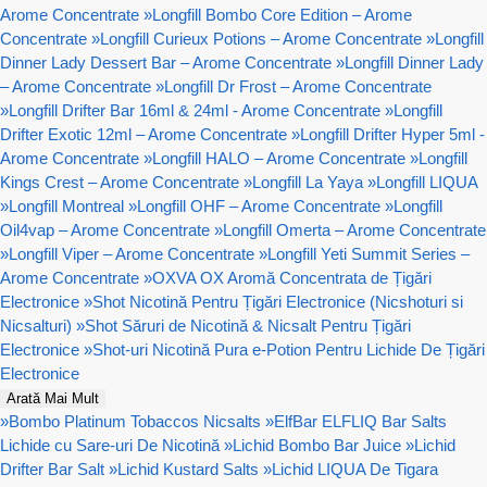
Arome Concentrate
»
Longfill Bombo Core Edition – Arome
Concentrate
»
Longfill Curieux Potions – Arome Concentrate
»
Longfill
Dinner Lady Dessert Bar – Arome Concentrate
»
Longfill Dinner Lady
– Arome Concentrate
»
Longfill Dr Frost – Arome Concentrate
»
Longfill Drifter Bar 16ml & 24ml - Arome Concentrate
»
Longfill
Drifter Exotic 12ml – Arome Concentrate
»
Longfill Drifter Hyper 5ml -
Arome Concentrate
»
Longfill HALO – Arome Concentrate
»
Longfill
Kings Crest – Arome Concentrate
»
Longfill La Yaya
»
Longfill LIQUA
»
Longfill Montreal
»
Longfill OHF – Arome Concentrate
»
Longfill
Oil4vap – Arome Concentrate
»
Longfill Omerta – Arome Concentrate
»
Longfill Viper – Arome Concentrate
»
Longfill Yeti Summit Series –
Arome Concentrate
»
OXVA OX Aromă Concentrata de Țigări
Electronice
»
Shot Nicotină Pentru Țigări Electronice (Nicshoturi si
Nicsalturi)
»
Shot Săruri de Nicotină & Nicsalt Pentru Țigări
Electronice
»
Shot-uri Nicotină Pura e-Potion Pentru Lichide De Țigări
Electronice
Arată Mai Mult
»
Bombo Platinum Tobaccos Nicsalts
»
ElfBar ELFLIQ Bar Salts
Lichide cu Sare-uri De Nicotină
»
Lichid Bombo Bar Juice
»
Lichid
Drifter Bar Salt
»
Lichid Kustard Salts
»
Lichid LIQUA De Tigara