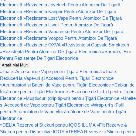
Electronică
»
Rezistenta Joyetech Pentru Atomizor De Țigară
Electronică
»
Rezistenta Kanger Pentru Atomizor De Țigară
Electronică
»
Rezistenta Lost Vape Pentru Atomizor De Țigară
Electronică
»
Rezistenta Uwell Pentru Atomizor De Țigară
Electronică
»
Rezistenta Vaporesso Pentru Atomizor De Țigară
Electronică
»
Rezistenta Voopoo Pentru Atomizor De Țigară
Electronică
»
Rezistente OXVA
»
Rezistente si Capsule Smoktech
»
Rezistență Pentru Atomizor De Țigară Electronică
»
Sârmă și Fire
Pentru Rezistențe De Țigari Electronice
Arată Mai Mult
»
Toate: Accesorii de Vape pentru Țigară Electronică
»
Toate:
Reduceri la Vape-uri și Accesorii Pentru Tigări Electronice
»
Acumulatori și Baterii de Vape pentru Țigări Electronice
»
Cabluri de
Încărcare pentru Țigări Electronice
»
Flacoane de Lichid pentru Țigări
Electronice
»
Muștiucuri (drip tip-uri) pentru Țigări Electronice
»
Unelte
și Accesorii de Vape pentru Țigări Electronice
»
Wrap-uri și Folii
pentru Acumulatori de Vape
»
Încărcătoare de Vape pentru Țigări
Electronice
»
DELIA Rezerve si Stickuri pentru IQOS ILUMA
»
Fiit Rezerve &
Stickuri pentru Dispozitive IQOS
»
TEREA Rezerve si Stickuri pentru