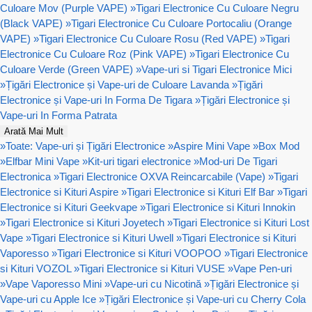
Culoare Mov (Purple VAPE)
»
Tigari Electronice Cu Culoare Negru
(Black VAPE)
»
Tigari Electronice Cu Culoare Portocaliu (Orange
VAPE)
»
Tigari Electronice Cu Culoare Rosu (Red VAPE)
»
Tigari
Electronice Cu Culoare Roz (Pink VAPE)
»
Tigari Electronice Cu
Culoare Verde (Green VAPE)
»
Vape-uri si Tigari Electronice Mici
»
Țigări Electronice și Vape-uri de Culoare Lavanda
»
Țigări
Electronice și Vape-uri In Forma De Tigara
»
Țigări Electronice și
Vape-uri In Forma Patrata
Arată Mai Mult
»
Toate: Vape-uri și Țigări Electronice
»
Aspire Mini Vape
»
Box Mod
»
Elfbar Mini Vape
»
Kit-uri tigari electronice
»
Mod-uri De Tigari
Electronica
»
Tigari Electronice OXVA Reincarcabile (Vape)
»
Tigari
Electronice si Kituri Aspire
»
Tigari Electronice si Kituri Elf Bar
»
Tigari
Electronice si Kituri Geekvape
»
Tigari Electronice si Kituri Innokin
»
Tigari Electronice si Kituri Joyetech
»
Tigari Electronice si Kituri Lost
Vape
»
Tigari Electronice si Kituri Uwell
»
Tigari Electronice si Kituri
Vaporesso
»
Tigari Electronice si Kituri VOOPOO
»
Tigari Electronice
si Kituri VOZOL
»
Tigari Electronice si Kituri VUSE
»
Vape Pen-uri
»
Vape Vaporesso Mini
»
Vape-uri cu Nicotină
»
Țigări Electronice și
Vape-uri cu Apple Ice
»
Țigări Electronice și Vape-uri cu Cherry Cola