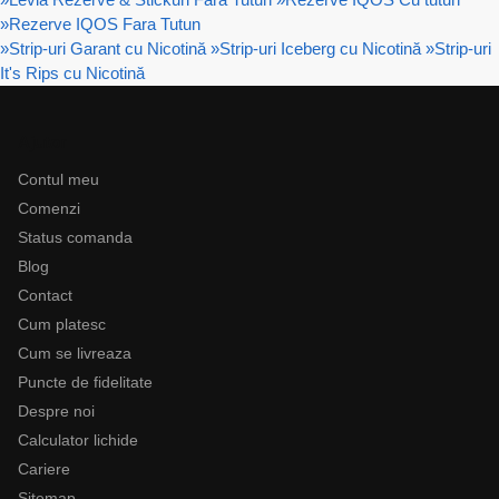
»
Rezerve IQOS Fara Tutun
»
Strip-uri Garant cu Nicotină
»
Strip-uri Iceberg cu Nicotină
»
Strip-uri
It's Rips cu Nicotină
Ajutor
Contul meu
Comenzi
Status comanda
Blog
Contact
Cum platesc
Cum se livreaza
Puncte de fidelitate
Despre noi
Calculator lichide
Cariere
Sitemap