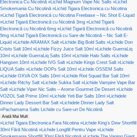
Electronica Cu Nicotină
»
Lichid Magnum Vape Nic Salts
»
Lichid
Smokemania Cu Nicotină
»
Lichid Tigara Electronica cu Nicotina
»
Lichid Țigară Electronică cu Nicotina Freebase – Nic Shot E-Liquid
»
Lichid Țigară Electronică cu Nicotină 3mg
»
Lichid Țigară
Electronică cu Nicotină 6mg
»
Lichid Țigară Electronică cu Nicotină
9mg
»
Lichid Țigară Electronică cu Sare de Nicotină – Nic Salt E-
Liquid
»
Lichide ARAMAX Salt
»
Lichide Big Bold Salts
»
Lichide Don
Cristo Salt 10ml
»
Lichide Fizzy Juice Salt 10ml
»
Lichide GuerraLiq
10ml
»
Lichide GuerraLiq Salts 10ml
»
Lichide Halo Salts
»
Lichide
Hangsen 10ml
»
Lichide IVG Salt
»
Lichide Kings Crest Salt
»
Lichide
LIQUA Salts
»
Lichide OOPs Salt 10ml
»
Lichide OSSEM Salts
»
Lichide OXVA OX Salts 10ml
»
Lichide Riot Squad Bar Salt 10ml
»
Lichide Ritchy Salt
»
Lichide Sukka Salt
»
Lichide Vampire Vape Bar
Salt
»
Lichide Viper Nic Salts – Arome Gourmet De Desert
»
Lichide
VOZOL Salt Prime 10ml
»
Lichide Yeti Bar Salts 10ml
»
Lichidele
Dinner Lady Dessert Bar Salt
»
Lichidele Dinner Lady Salt
»
Pachamama Salts Lichide cu Sare-uri De Nicotină
Arată Mai Mult
»
Lichid Tigara Electronica Fara Nicotina
»
Lichide King's Dew Shortfill
30ml Fără Nicotină
»
Lichide Longfill Pentru Vape
»
Lichide
Smokemania Shortfill 30ml Fără Nicotină
»
Lichide The Vaping Giant