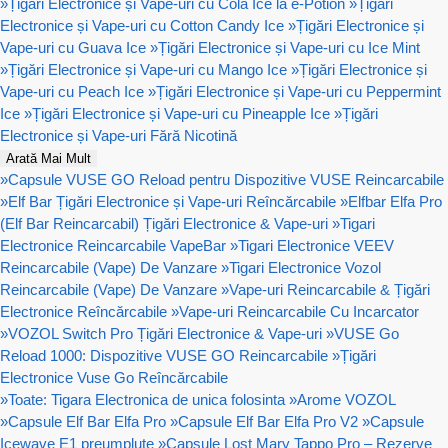
»
Țigări Electronice și Vape-uri cu Cola Ice la e-Potion
»
Țigări
Electronice și Vape-uri cu Cotton Candy Ice
»
Țigări Electronice și
Vape-uri cu Guava Ice
»
Țigări Electronice și Vape-uri cu Ice Mint
»
Țigări Electronice și Vape-uri cu Mango Ice
»
Țigări Electronice și
Vape-uri cu Peach Ice
»
Țigări Electronice și Vape-uri cu Peppermint
Ice
»
Țigări Electronice și Vape-uri cu Pineapple Ice
»
Țigări
Electronice și Vape-uri Fără Nicotină
Arată Mai Mult
»
Capsule VUSE GO Reload pentru Dispozitive VUSE Reincarcabile
»
Elf Bar Țigări Electronice și Vape-uri Reîncărcabile
»
Elfbar Elfa Pro
(Elf Bar Reincarcabil) Țigări Electronice & Vape-uri
»
Tigari
Electronice Reincarcabile VapeBar
»
Tigari Electronice VEEV
Reincarcabile (Vape) De Vanzare
»
Tigari Electronice Vozol
Reincarcabile (Vape) De Vanzare
»
Vape-uri Reincarcabile & Țigări
Electronice Reîncărcabile
»
Vape-uri Reincarcabile Cu Incarcator
»
VOZOL Switch Pro Țigări Electronice & Vape-uri
»
VUSE Go
Reload 1000: Dispozitive VUSE GO Reincarcabile
»
Țigări
Electronice Vuse Go Reîncărcabile
»
Toate: Tigara Electronica de unica folosinta
»
Arome VOZOL
»
Capsule Elf Bar Elfa Pro
»
Capsule Elf Bar Elfa Pro V2
»
Capsule
Icewave E1 preumplute
»
Capsule Lost Mary Tappo Pro – Rezerve