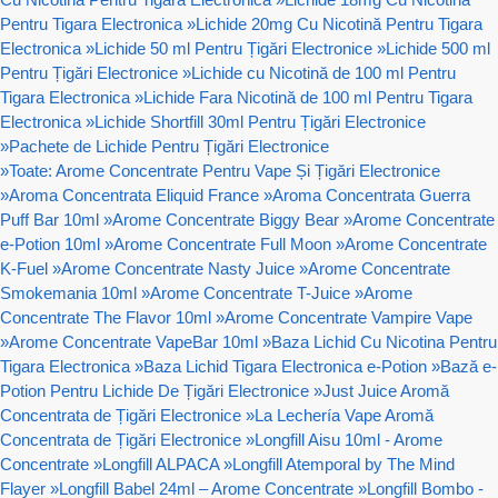
Pentru Tigara Electronica
»
Lichide 20mg Cu Nicotină Pentru Tigara
Electronica
»
Lichide 50 ml Pentru Țigări Electronice
»
Lichide 500 ml
Pentru Țigări Electronice
»
Lichide cu Nicotină de 100 ml Pentru
Tigara Electronica
»
Lichide Fara Nicotină de 100 ml Pentru Tigara
Electronica
»
Lichide Shortfill 30ml Pentru Țigări Electronice
»
Pachete de Lichide Pentru Țigări Electronice
»
Toate: Arome Concentrate Pentru Vape Și Țigări Electronice
»
Aroma Concentrata Eliquid France
»
Aroma Concentrata Guerra
Puff Bar 10ml
»
Arome Concentrate Biggy Bear
»
Arome Concentrate
e-Potion 10ml
»
Arome Concentrate Full Moon
»
Arome Concentrate
K-Fuel
»
Arome Concentrate Nasty Juice
»
Arome Concentrate
Smokemania 10ml
»
Arome Concentrate T-Juice
»
Arome
Concentrate The Flavor 10ml
»
Arome Concentrate Vampire Vape
»
Arome Concentrate VapeBar 10ml
»
Baza Lichid Cu Nicotina Pentru
Tigara Electronica
»
Baza Lichid Tigara Electronica e-Potion
»
Bază e-
Potion Pentru Lichide De Țigări Electronice
»
Just Juice Aromă
Concentrata de Țigări Electronice
»
La Lechería Vape Aromă
Concentrata de Țigări Electronice
»
Longfill Aisu 10ml - Arome
Concentrate
»
Longfill ALPACA
»
Longfill Atemporal by The Mind
Flayer
»
Longfill Babel 24ml – Arome Concentrate
»
Longfill Bombo -