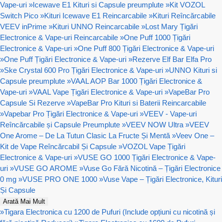
Vape-uri
»
Icewave E1 Kituri si Capsule preumplute
»
Kit VOZOL
Switch Pico
»
Kituri Icewave E1 Reincarcabile
»
Kituri Reîncărcabile
VEEV inPrime
»
Kituri UNNO Reincarcabile
»
Lost Mary Țigări
Electronice & Vape-uri Reincarcabile
»
One Puff 1000 Țigări
Electronice & Vape-uri
»
One Puff 800 Țigări Electronice & Vape-uri
»
One Puff Țigări Electronice & Vape-uri
»
Rezerve Elf Bar Elfa Pro
»
Ske Crystal 600 Pro Țigări Electronice & Vape-uri
»
UNNO Kituri si
Capsule preumplute
»
VAAL AOP Bar 1000 Țigări Electronice &
Vape-uri
»
VAAL Vape Țigări Electronice & Vape-uri
»
VapeBar Pro
Capsule Si Rezerve
»
VapeBar Pro Kituri si Baterii Reincarcabile
»
Vapebar Pro Țigări Electronice & Vape-uri
»
VEEV - Vape-uri
Reîncărcabile și Capsule Preumplute
»
VEEV NOW Ultra
»
VEEV
One Arome – De La Tutun Clasic La Fructe Și Mentă
»
Veev One –
Kit de Vape Reîncărcabil Și Capsule
»
VOZOL Vape Țigări
Electronice & Vape-uri
»
VUSE GO 1000 Țigări Electronice & Vape-
uri
»
VUSE GO AROME
»
Vuse Go Fără Nicotină – Țigări Electronice
0 mg
»
VUSE PRO ONE 1000
»
Vuse Vape – Țigări Electronice, Kituri
Și Capsule
Arată Mai Mult
»
Tigara Electronica cu 1200 de Pufuri (Include opțiuni cu nicotină și