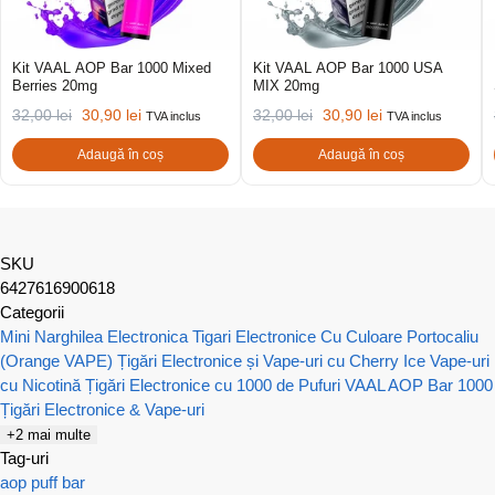
Kit VAAL AOP Bar 1000 Mixed
Kit VAAL AOP Bar 1000 USA
Berries 20mg
MIX 20mg
32,00
lei
30,90
lei
32,00
lei
30,90
lei
TVA inclus
TVA inclus
Adaugă în coș
Adaugă în coș
SKU
6427616900618
Categorii
Mini Narghilea Electronica
Tigari Electronice Cu Culoare Portocaliu
(Orange VAPE)
Țigări Electronice și Vape-uri cu Cherry Ice
Vape-uri
cu Nicotină
Țigări Electronice cu 1000 de Pufuri
VAAL AOP Bar 1000
Țigări Electronice & Vape-uri
+2 mai multe
Tag-uri
aop
puff bar