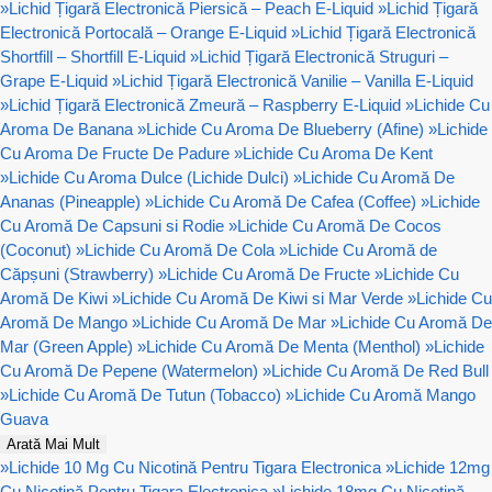
»
Lichid Țigară Electronică Piersică – Peach E-Liquid
»
Lichid Țigară
Electronică Portocală – Orange E-Liquid
»
Lichid Țigară Electronică
Shortfill – Shortfill E-Liquid
»
Lichid Țigară Electronică Struguri –
Grape E-Liquid
»
Lichid Țigară Electronică Vanilie – Vanilla E-Liquid
»
Lichid Țigară Electronică Zmeură – Raspberry E-Liquid
»
Lichide Cu
Aroma De Banana
»
Lichide Cu Aroma De Blueberry (Afine)
»
Lichide
Cu Aroma De Fructe De Padure
»
Lichide Cu Aroma De Kent
»
Lichide Cu Aroma Dulce (Lichide Dulci)
»
Lichide Cu Aromă De
Ananas (Pineapple)
»
Lichide Cu Aromă De Cafea (Coffee)
»
Lichide
Cu Aromă De Capsuni si Rodie
»
Lichide Cu Aromă De Cocos
(Coconut)
»
Lichide Cu Aromă De Cola
»
Lichide Cu Aromă de
Căpșuni (Strawberry)
»
Lichide Cu Aromă De Fructe
»
Lichide Cu
Aromă De Kiwi
»
Lichide Cu Aromă De Kiwi si Mar Verde
»
Lichide Cu
Aromă De Mango
»
Lichide Cu Aromă De Mar
»
Lichide Cu Aromă De
Mar (Green Apple)
»
Lichide Cu Aromă De Menta (Menthol)
»
Lichide
Cu Aromă De Pepene (Watermelon)
»
Lichide Cu Aromă De Red Bull
»
Lichide Cu Aromă De Tutun (Tobacco)
»
Lichide Cu Aromă Mango
Guava
Arată Mai Mult
»
Lichide 10 Mg Cu Nicotină Pentru Tigara Electronica
»
Lichide 12mg
Cu Nicotină Pentru Tigara Electronica
»
Lichide 18mg Cu Nicotină