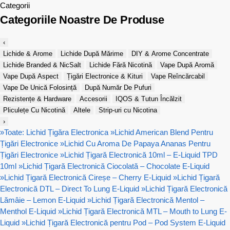
Categorii
Categoriile Noastre De Produse
‹
Lichide & Arome
Lichide După Mărime
DIY & Arome Concentrate
Lichide Branded & NicSalt
Lichide Fără Nicotină
Vape După Aromă
Vape După Aspect
Țigări Electronice & Kituri
Vape Reîncărcabil
Vape De Unică Folosință
După Număr De Pufuri
Rezistențe & Hardware
Accesorii
IQOS & Tutun Încălzit
Pliculețe Cu Nicotină
Altele
Strip-uri cu Nicotina
›
»
Toate: Lichid Țigăra Electronica
»
Lichid American Blend Pentru
Țigări Electronice
»
Lichid Cu Aroma De Papaya Ananas Pentru
Țigări Electronice
»
Lichid Țigară Electronică 10ml – E-Liquid TPD
10ml
»
Lichid Țigară Electronică Ciocolată – Chocolate E-Liquid
»
Lichid Țigară Electronică Cireșe – Cherry E-Liquid
»
Lichid Țigară
Electronică DTL – Direct To Lung E-Liquid
»
Lichid Țigară Electronică
Lămâie – Lemon E-Liquid
»
Lichid Țigară Electronică Mentol –
Menthol E-Liquid
»
Lichid Țigară Electronică MTL – Mouth to Lung E-
Liquid
»
Lichid Țigară Electronică pentru Pod – Pod System E-Liquid