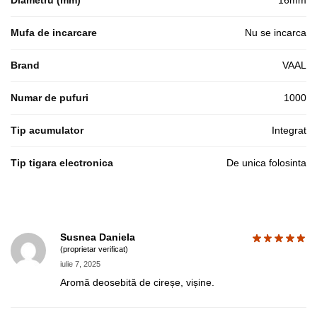
Diametru (mm)
16mm
Mufa de incarcare
Nu se incarca
Brand
VAAL
Numar de pufuri
1000
Tip acumulator
Integrat
Tip tigara electronica
De unica folosinta
Susnea Daniela
(proprietar verificat)
iulie 7, 2025
Aromă deosebită de cireșe, vișine.