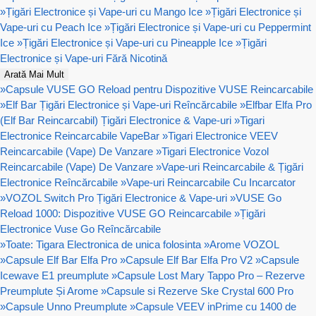
»
Țigări Electronice și Vape-uri cu Mango Ice
»
Țigări Electronice și
Vape-uri cu Peach Ice
»
Țigări Electronice și Vape-uri cu Peppermint
Ice
»
Țigări Electronice și Vape-uri cu Pineapple Ice
»
Țigări
Electronice și Vape-uri Fără Nicotină
Arată Mai Mult
»
Capsule VUSE GO Reload pentru Dispozitive VUSE Reincarcabile
»
Elf Bar Țigări Electronice și Vape-uri Reîncărcabile
»
Elfbar Elfa Pro
(Elf Bar Reincarcabil) Țigări Electronice & Vape-uri
»
Tigari
Electronice Reincarcabile VapeBar
»
Tigari Electronice VEEV
Reincarcabile (Vape) De Vanzare
»
Tigari Electronice Vozol
Reincarcabile (Vape) De Vanzare
»
Vape-uri Reincarcabile & Țigări
Electronice Reîncărcabile
»
Vape-uri Reincarcabile Cu Incarcator
»
VOZOL Switch Pro Țigări Electronice & Vape-uri
»
VUSE Go
Reload 1000: Dispozitive VUSE GO Reincarcabile
»
Țigări
Electronice Vuse Go Reîncărcabile
»
Toate: Tigara Electronica de unica folosinta
»
Arome VOZOL
»
Capsule Elf Bar Elfa Pro
»
Capsule Elf Bar Elfa Pro V2
»
Capsule
Icewave E1 preumplute
»
Capsule Lost Mary Tappo Pro – Rezerve
Preumplute Și Arome
»
Capsule si Rezerve Ske Crystal 600 Pro
»
Capsule Unno Preumplute
»
Capsule VEEV inPrime cu 1400 de