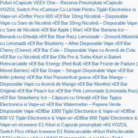
Pufuri
»
Capsule VEEV One – Rezerve Preumplute
»
Capsule
VOZOL Switch Pro
»
Cartușe Cu Lichide Pentru Țigări Electronice si
Vape-uri
»
Drifter Poco 600
»
Elf Bar 10mg Nicotină – Disposable
Vape cu Sare de Nicotină
»
Elf Bar 20mg Nicotină – Disposable Vape
cu Sare de Nicotină
»
Elf Bar Apple ( Mar)
»
Elf Bar Banana Ice –
Banană cu Gheață
»
Elf Bar Blue Razz Lemonade – Zmeură Albastră
cu Limonadă
»
Elf Bar Blueberry – Afine Disposable Vape
»
Elf Bar
Cherry (Cirese)
»
Elf Bar Cola – Disposable Vape cu Aromă de Cola
»
Elf Bar cu Nicotină
»
Elf Bar Elfa Pro & Turbo Kituri si Baterii
Reincarcabile
»
Elf Bar Energy (Red Bull)
»
Elf Bar Fructe de Padure (
Mixed Berries)
»
Elf Bar Grape – Struguri Disposable Vape
»
Elf Bar
Ieftin (oferta)
»
Elf Bar Kiwi Passionfruit guava
»
Elf Bar Mango –
Disposable Vape cu Aromă de Mango
»
Elf Bar Menthol
»
Elf Bar
Original
»
Elf Bar Peach Ice
»
Elf Bar Pink Lemonade (Limonada Roz)
»
Elf Bar Strawberry Ice – Căpșuni cu Gheață
»
Elf Bar Tigara
Electronica si Vape-uri
»
Elf Bar Watermelon – Pepene Verde
Disposable Vape
»
ElfBar 1000 Țigări Electronice & Vape-uri
»
ElfBar
600 V2 Țigări Electronice & Vape-uri
»
ElfBar 600 Țigări Electronice &
Vape-uri
»
Icewave E1 Kituri si Capsule preumplute
»
Kit VOZOL
Switch Pico
»
Kituri Icewave E1 Reincarcabile
»
Kituri Reîncărcabile