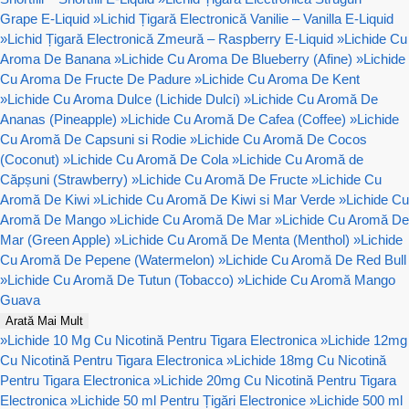
Grape E-Liquid
»
Lichid Țigară Electronică Vanilie – Vanilla E-Liquid
»
Lichid Țigară Electronică Zmeură – Raspberry E-Liquid
»
Lichide Cu
Aroma De Banana
»
Lichide Cu Aroma De Blueberry (Afine)
»
Lichide
Cu Aroma De Fructe De Padure
»
Lichide Cu Aroma De Kent
»
Lichide Cu Aroma Dulce (Lichide Dulci)
»
Lichide Cu Aromă De
Ananas (Pineapple)
»
Lichide Cu Aromă De Cafea (Coffee)
»
Lichide
Cu Aromă De Capsuni si Rodie
»
Lichide Cu Aromă De Cocos
(Coconut)
»
Lichide Cu Aromă De Cola
»
Lichide Cu Aromă de
Căpșuni (Strawberry)
»
Lichide Cu Aromă De Fructe
»
Lichide Cu
Aromă De Kiwi
»
Lichide Cu Aromă De Kiwi si Mar Verde
»
Lichide Cu
Aromă De Mango
»
Lichide Cu Aromă De Mar
»
Lichide Cu Aromă De
Mar (Green Apple)
»
Lichide Cu Aromă De Menta (Menthol)
»
Lichide
Cu Aromă De Pepene (Watermelon)
»
Lichide Cu Aromă De Red Bull
»
Lichide Cu Aromă De Tutun (Tobacco)
»
Lichide Cu Aromă Mango
Guava
Arată Mai Mult
»
Lichide 10 Mg Cu Nicotină Pentru Tigara Electronica
»
Lichide 12mg
Cu Nicotină Pentru Tigara Electronica
»
Lichide 18mg Cu Nicotină
Pentru Tigara Electronica
»
Lichide 20mg Cu Nicotină Pentru Tigara
Electronica
»
Lichide 50 ml Pentru Țigări Electronice
»
Lichide 500 ml