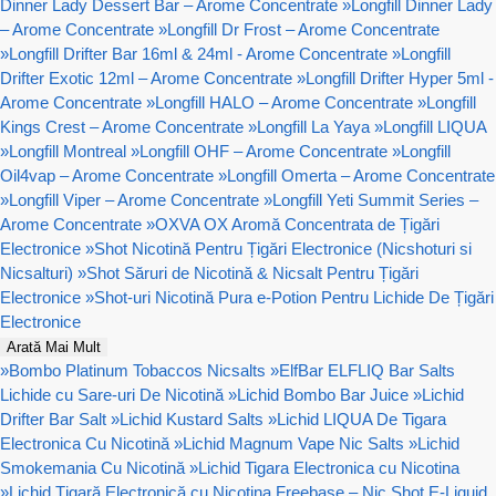
Dinner Lady Dessert Bar – Arome Concentrate
»
Longfill Dinner Lady
– Arome Concentrate
»
Longfill Dr Frost – Arome Concentrate
»
Longfill Drifter Bar 16ml & 24ml - Arome Concentrate
»
Longfill
Drifter Exotic 12ml – Arome Concentrate
»
Longfill Drifter Hyper 5ml -
Arome Concentrate
»
Longfill HALO – Arome Concentrate
»
Longfill
Kings Crest – Arome Concentrate
»
Longfill La Yaya
»
Longfill LIQUA
»
Longfill Montreal
»
Longfill OHF – Arome Concentrate
»
Longfill
Oil4vap – Arome Concentrate
»
Longfill Omerta – Arome Concentrate
»
Longfill Viper – Arome Concentrate
»
Longfill Yeti Summit Series –
Arome Concentrate
»
OXVA OX Aromă Concentrata de Țigări
Electronice
»
Shot Nicotină Pentru Țigări Electronice (Nicshoturi si
Nicsalturi)
»
Shot Săruri de Nicotină & Nicsalt Pentru Țigări
Electronice
»
Shot-uri Nicotină Pura e-Potion Pentru Lichide De Țigări
Electronice
Arată Mai Mult
»
Bombo Platinum Tobaccos Nicsalts
»
ElfBar ELFLIQ Bar Salts
Lichide cu Sare-uri De Nicotină
»
Lichid Bombo Bar Juice
»
Lichid
Drifter Bar Salt
»
Lichid Kustard Salts
»
Lichid LIQUA De Tigara
Electronica Cu Nicotină
»
Lichid Magnum Vape Nic Salts
»
Lichid
Smokemania Cu Nicotină
»
Lichid Tigara Electronica cu Nicotina
»
Lichid Țigară Electronică cu Nicotina Freebase – Nic Shot E-Liquid