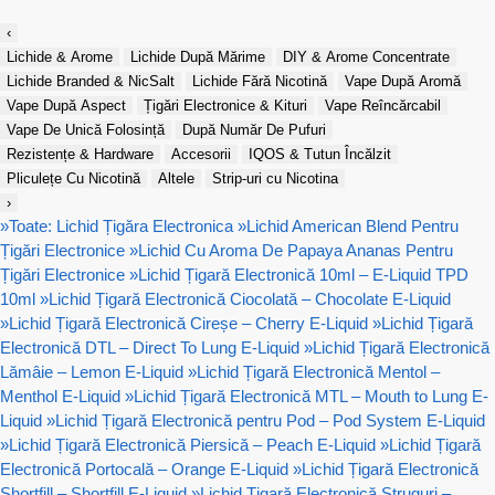
‹
Lichide & Arome
Lichide După Mărime
DIY & Arome Concentrate
Lichide Branded & NicSalt
Lichide Fără Nicotină
Vape După Aromă
Vape După Aspect
Țigări Electronice & Kituri
Vape Reîncărcabil
Vape De Unică Folosință
După Număr De Pufuri
Rezistențe & Hardware
Accesorii
IQOS & Tutun Încălzit
Pliculețe Cu Nicotină
Altele
Strip-uri cu Nicotina
›
»
Toate: Lichid Țigăra Electronica
»
Lichid American Blend Pentru
Țigări Electronice
»
Lichid Cu Aroma De Papaya Ananas Pentru
Țigări Electronice
»
Lichid Țigară Electronică 10ml – E-Liquid TPD
10ml
»
Lichid Țigară Electronică Ciocolată – Chocolate E-Liquid
»
Lichid Țigară Electronică Cireșe – Cherry E-Liquid
»
Lichid Țigară
Electronică DTL – Direct To Lung E-Liquid
»
Lichid Țigară Electronică
Lămâie – Lemon E-Liquid
»
Lichid Țigară Electronică Mentol –
Menthol E-Liquid
»
Lichid Țigară Electronică MTL – Mouth to Lung E-
Liquid
»
Lichid Țigară Electronică pentru Pod – Pod System E-Liquid
»
Lichid Țigară Electronică Piersică – Peach E-Liquid
»
Lichid Țigară
Electronică Portocală – Orange E-Liquid
»
Lichid Țigară Electronică
Shortfill – Shortfill E-Liquid
»
Lichid Țigară Electronică Struguri –