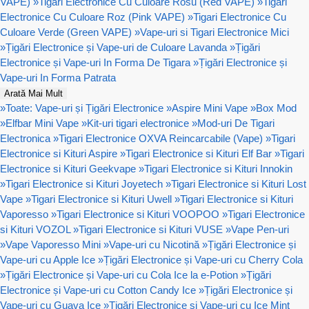
VAPE)
»
Tigari Electronice Cu Culoare Rosu (Red VAPE)
»
Tigari
Electronice Cu Culoare Roz (Pink VAPE)
»
Tigari Electronice Cu
Culoare Verde (Green VAPE)
»
Vape-uri si Tigari Electronice Mici
»
Țigări Electronice și Vape-uri de Culoare Lavanda
»
Țigări
Electronice și Vape-uri In Forma De Tigara
»
Țigări Electronice și
Vape-uri In Forma Patrata
Arată Mai Mult
»
Toate: Vape-uri și Țigări Electronice
»
Aspire Mini Vape
»
Box Mod
»
Elfbar Mini Vape
»
Kit-uri tigari electronice
»
Mod-uri De Tigari
Electronica
»
Tigari Electronice OXVA Reincarcabile (Vape)
»
Tigari
Electronice si Kituri Aspire
»
Tigari Electronice si Kituri Elf Bar
»
Tigari
Electronice si Kituri Geekvape
»
Tigari Electronice si Kituri Innokin
»
Tigari Electronice si Kituri Joyetech
»
Tigari Electronice si Kituri Lost
Vape
»
Tigari Electronice si Kituri Uwell
»
Tigari Electronice si Kituri
Vaporesso
»
Tigari Electronice si Kituri VOOPOO
»
Tigari Electronice
si Kituri VOZOL
»
Tigari Electronice si Kituri VUSE
»
Vape Pen-uri
»
Vape Vaporesso Mini
»
Vape-uri cu Nicotină
»
Țigări Electronice și
Vape-uri cu Apple Ice
»
Țigări Electronice și Vape-uri cu Cherry Cola
»
Țigări Electronice și Vape-uri cu Cola Ice la e-Potion
»
Țigări
Electronice și Vape-uri cu Cotton Candy Ice
»
Țigări Electronice și
Vape-uri cu Guava Ice
»
Țigări Electronice și Vape-uri cu Ice Mint