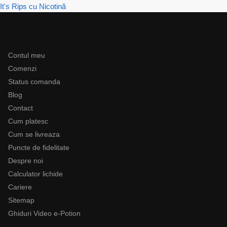
It's Rips cu Nicotină
Ajutor
Contul meu
Comenzi
Status comanda
Blog
Contact
Cum platesc
Cum se livreaza
Puncte de fidelitate
Despre noi
Calculator lichide
Cariere
Sitemap
Ghiduri Video e-Potion