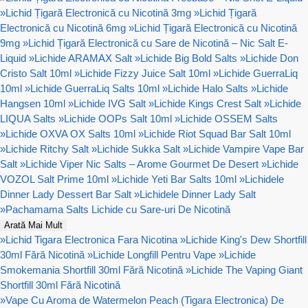
»
Lichid Țigară Electronică cu Nicotină 3mg
»
Lichid Țigară
Electronică cu Nicotină 6mg
»
Lichid Țigară Electronică cu Nicotină
9mg
»
Lichid Țigară Electronică cu Sare de Nicotină – Nic Salt E-
Liquid
»
Lichide ARAMAX Salt
»
Lichide Big Bold Salts
»
Lichide Don
Cristo Salt 10ml
»
Lichide Fizzy Juice Salt 10ml
»
Lichide GuerraLiq
10ml
»
Lichide GuerraLiq Salts 10ml
»
Lichide Halo Salts
»
Lichide
Hangsen 10ml
»
Lichide IVG Salt
»
Lichide Kings Crest Salt
»
Lichide
LIQUA Salts
»
Lichide OOPs Salt 10ml
»
Lichide OSSEM Salts
»
Lichide OXVA OX Salts 10ml
»
Lichide Riot Squad Bar Salt 10ml
»
Lichide Ritchy Salt
»
Lichide Sukka Salt
»
Lichide Vampire Vape Bar
Salt
»
Lichide Viper Nic Salts – Arome Gourmet De Desert
»
Lichide
VOZOL Salt Prime 10ml
»
Lichide Yeti Bar Salts 10ml
»
Lichidele
Dinner Lady Dessert Bar Salt
»
Lichidele Dinner Lady Salt
»
Pachamama Salts Lichide cu Sare-uri De Nicotină
Arată Mai Mult
»
Lichid Tigara Electronica Fara Nicotina
»
Lichide King's Dew Shortfill
30ml Fără Nicotină
»
Lichide Longfill Pentru Vape
»
Lichide
Smokemania Shortfill 30ml Fără Nicotină
»
Lichide The Vaping Giant
Shortfill 30ml Fără Nicotină
»
Vape Cu Aroma de Watermelon Peach (Tigara Electronica) De