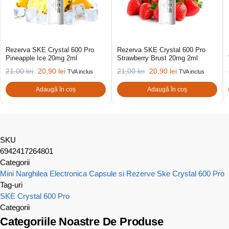
Rezerva SKE Crystal 600 Pro
Rezerva SKE Crystal 600 Pro
Pineapple Ice 20mg 2ml
Strawberry Brust 20mg 2ml
21,00
lei
20,90
lei
21,00
lei
20,90
lei
TVA inclus
TVA inclus
Adaugă în coș
Adaugă în coș
SKU
6942417264801
Categorii
Mini Narghilea Electronica
Capsule si Rezerve Ske Crystal 600 Pro
Tag-uri
SKE Crystal 600 Pro
Categorii
Categoriile Noastre De Produse