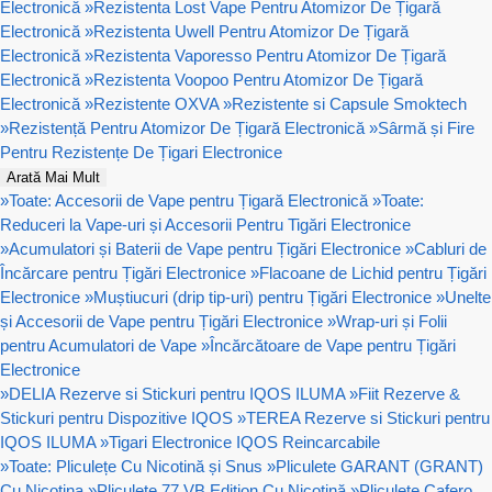
Electronică
»
Rezistenta Lost Vape Pentru Atomizor De Țigară
Electronică
»
Rezistenta Uwell Pentru Atomizor De Țigară
Electronică
»
Rezistenta Vaporesso Pentru Atomizor De Țigară
Electronică
»
Rezistenta Voopoo Pentru Atomizor De Țigară
Electronică
»
Rezistente OXVA
»
Rezistente si Capsule Smoktech
»
Rezistență Pentru Atomizor De Țigară Electronică
»
Sârmă și Fire
Pentru Rezistențe De Țigari Electronice
Arată Mai Mult
»
Toate: Accesorii de Vape pentru Țigară Electronică
»
Toate:
Reduceri la Vape-uri și Accesorii Pentru Tigări Electronice
»
Acumulatori și Baterii de Vape pentru Țigări Electronice
»
Cabluri de
Încărcare pentru Țigări Electronice
»
Flacoane de Lichid pentru Țigări
Electronice
»
Muștiucuri (drip tip-uri) pentru Țigări Electronice
»
Unelte
și Accesorii de Vape pentru Țigări Electronice
»
Wrap-uri și Folii
pentru Acumulatori de Vape
»
Încărcătoare de Vape pentru Țigări
Electronice
»
DELIA Rezerve si Stickuri pentru IQOS ILUMA
»
Fiit Rezerve &
Stickuri pentru Dispozitive IQOS
»
TEREA Rezerve si Stickuri pentru
IQOS ILUMA
»
Tigari Electronice IQOS Reincarcabile
»
Toate: Pliculețe Cu Nicotină și Snus
»
Pliculete GARANT (GRANT)
Cu Nicotina
»
Pliculețe 77 VB Edition Cu Nicotină
»
Pliculețe Cafero