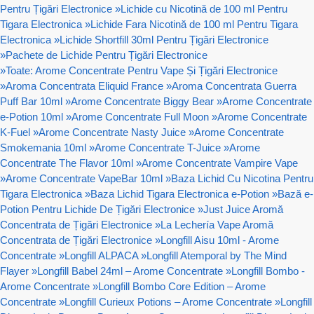
Pentru Țigări Electronice
»
Lichide cu Nicotină de 100 ml Pentru
Tigara Electronica
»
Lichide Fara Nicotină de 100 ml Pentru Tigara
Electronica
»
Lichide Shortfill 30ml Pentru Țigări Electronice
»
Pachete de Lichide Pentru Țigări Electronice
»
Toate: Arome Concentrate Pentru Vape Și Țigări Electronice
»
Aroma Concentrata Eliquid France
»
Aroma Concentrata Guerra
Puff Bar 10ml
»
Arome Concentrate Biggy Bear
»
Arome Concentrate
e-Potion 10ml
»
Arome Concentrate Full Moon
»
Arome Concentrate
K-Fuel
»
Arome Concentrate Nasty Juice
»
Arome Concentrate
Smokemania 10ml
»
Arome Concentrate T-Juice
»
Arome
Concentrate The Flavor 10ml
»
Arome Concentrate Vampire Vape
»
Arome Concentrate VapeBar 10ml
»
Baza Lichid Cu Nicotina Pentru
Tigara Electronica
»
Baza Lichid Tigara Electronica e-Potion
»
Bază e-
Potion Pentru Lichide De Țigări Electronice
»
Just Juice Aromă
Concentrata de Țigări Electronice
»
La Lechería Vape Aromă
Concentrata de Țigări Electronice
»
Longfill Aisu 10ml - Arome
Concentrate
»
Longfill ALPACA
»
Longfill Atemporal by The Mind
Flayer
»
Longfill Babel 24ml – Arome Concentrate
»
Longfill Bombo -
Arome Concentrate
»
Longfill Bombo Core Edition – Arome
Concentrate
»
Longfill Curieux Potions – Arome Concentrate
»
Longfill