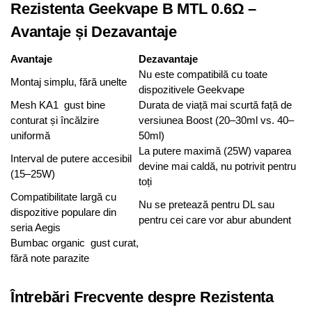
Rezistenta Geekvape B MTL 0.6Ω –
Avantaje și Dezavantaje
Avantaje
Dezavantaje
Nu este compatibilă cu toate
Montaj simplu, fără unelte
dispozitivele Geekvape
Mesh KA1 gust bine
Durata de viață mai scurtă față de
conturat și încălzire
versiunea Boost (20–30ml vs. 40–
uniformă
50ml)
La putere maximă (25W) vaparea
Interval de putere accesibil
devine mai caldă, nu potrivit pentru
(15–25W)
toți
Compatibilitate largă cu
Nu se pretează pentru DL sau
dispozitive populare din
pentru cei care vor abur abundent
seria Aegis
Bumbac organic gust curat,
fără note parazite
Întrebări Frecvente despre Rezistenta