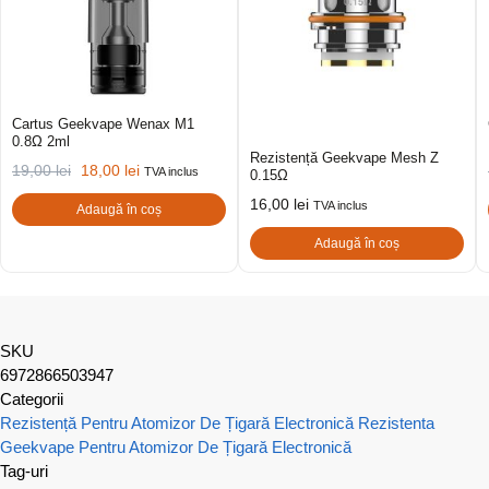
Cartus Geekvape Wenax M1
0.8Ω 2ml
Rezistență Geekvape Mesh Z
19,00
lei
18,00
lei
TVA inclus
0.15Ω
16,00
lei
TVA inclus
Adaugă în coș
Adaugă în coș
SKU
6972866503947
Categorii
Rezistență Pentru Atomizor De Țigară Electronică
Rezistenta
Geekvape Pentru Atomizor De Țigară Electronică
Tag-uri