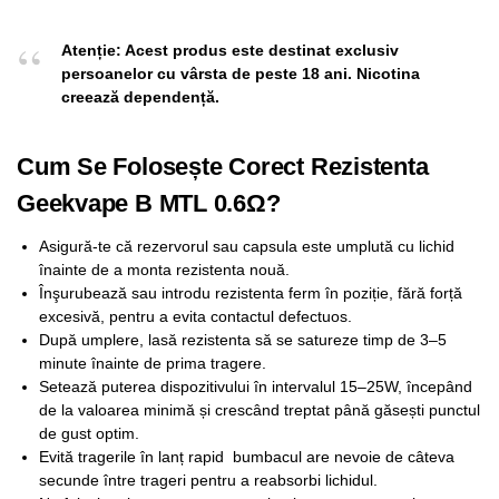
Atenție: Acest produs este destinat exclusiv
persoanelor cu vârsta de peste 18 ani. Nicotina
creează dependență.
Cum Se Folosește Corect Rezistenta
Geekvape B MTL 0.6Ω?
Asigură-te că rezervorul sau capsula este umplută cu lichid
înainte de a monta rezistenta nouă.
Înşurubează sau introdu rezistenta ferm în poziție, fără forță
excesivă, pentru a evita contactul defectuos.
După umplere, lasă rezistenta să se satureze timp de 3–5
minute înainte de prima tragere.
Setează puterea dispozitivului în intervalul 15–25W, începând
de la valoarea minimă și crescând treptat până găsești punctul
de gust optim.
Evită tragerile în lanț rapid bumbacul are nevoie de câteva
secunde între trageri pentru a reabsorbi lichidul.