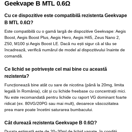
Geekvape B MTL 0.6Ω
Cu ce dispozitive este compatibilă rezistenta Geekvape
B MTL 0.6Ω?
Este compatibilă cu o gamă largă de dispozitive Geekvape: Aegis
Boost, Aegis Boost Plus, Aegis Hero, Aegis H45, Zeus Nano 2,
Z50, M100 și Aegis Boost LE. Dacă nu ești sigur că al tău se
încadrează, verifică numărul de model al dispozitivului înainte de
comandă.
Ce lichid se potrivește cel mai bine cu această
rezistenta?
Funcționează bine atât cu sare de nicotina (până la 20mg, limita
legală în România), cât și cu lichide freebase cu concentrații mici.
Nu este recomandată pentru lichide cu raport VG dominant foarte
ridicat (ex. 80VG/20PG sau mai mult), deoarece vâscozitatea
prea mare poate încetini saturarea bumbacului.
Cât durează rezistenta Geekvape B 0.6Ω?
Durata estimată este de 20–30ml de lichid vapate, în condiții