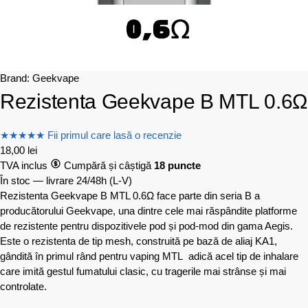
Brand:
Geekvape
Rezistenta Geekvape B MTL 0.6Ω
★
★
★
★
★
Fii primul care lasă o recenzie
18,00
lei
TVA inclus
Cumpără și câștigă
18 puncte
În stoc — livrare 24/48h
(L-V)
Rezistenta Geekvape B MTL 0.6Ω face parte din seria B a
producătorului Geekvape, una dintre cele mai răspândite platforme
de rezistente pentru dispozitivele pod și pod-mod din gama Aegis.
Este o rezistenta de tip mesh, construită pe bază de aliaj KA1,
gândită în primul rând pentru vaping MTL adică acel tip de inhalare
care imită gestul fumatului clasic, cu tragerile mai strânse și mai
controlate.