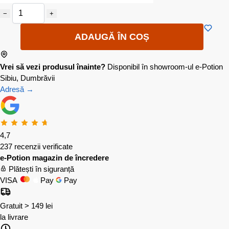
−
+
ADAUGĂ ÎN COȘ
Vrei să vezi produsul înainte?
Disponibil în showroom-ul e-Potion
Sibiu, Dumbrăvii
Adresă →
4,7
237 recenzii verificate
e-Potion magazin de încredere
Plătești în siguranță
VISA
Pay
Pay
Gratuit > 149 lei
la livrare