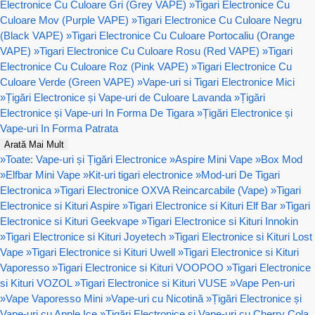
Electronice Cu Culoare Gri (Grey VAPE)
»
Tigari Electronice Cu
Culoare Mov (Purple VAPE)
»
Tigari Electronice Cu Culoare Negru
(Black VAPE)
»
Tigari Electronice Cu Culoare Portocaliu (Orange
VAPE)
»
Tigari Electronice Cu Culoare Rosu (Red VAPE)
»
Tigari
Electronice Cu Culoare Roz (Pink VAPE)
»
Tigari Electronice Cu
Culoare Verde (Green VAPE)
»
Vape-uri si Tigari Electronice Mici
»
Țigări Electronice și Vape-uri de Culoare Lavanda
»
Țigări
Electronice și Vape-uri In Forma De Tigara
»
Țigări Electronice și
Vape-uri In Forma Patrata
Arată Mai Mult
»
Toate: Vape-uri și Țigări Electronice
»
Aspire Mini Vape
»
Box Mod
»
Elfbar Mini Vape
»
Kit-uri tigari electronice
»
Mod-uri De Tigari
Electronica
»
Tigari Electronice OXVA Reincarcabile (Vape)
»
Tigari
Electronice si Kituri Aspire
»
Tigari Electronice si Kituri Elf Bar
»
Tigari
Electronice si Kituri Geekvape
»
Tigari Electronice si Kituri Innokin
»
Tigari Electronice si Kituri Joyetech
»
Tigari Electronice si Kituri Lost
Vape
»
Tigari Electronice si Kituri Uwell
»
Tigari Electronice si Kituri
Vaporesso
»
Tigari Electronice si Kituri VOOPOO
»
Tigari Electronice
si Kituri VOZOL
»
Tigari Electronice si Kituri VUSE
»
Vape Pen-uri
»
Vape Vaporesso Mini
»
Vape-uri cu Nicotină
»
Țigări Electronice și
Vape-uri cu Apple Ice
»
Țigări Electronice și Vape-uri cu Cherry Cola