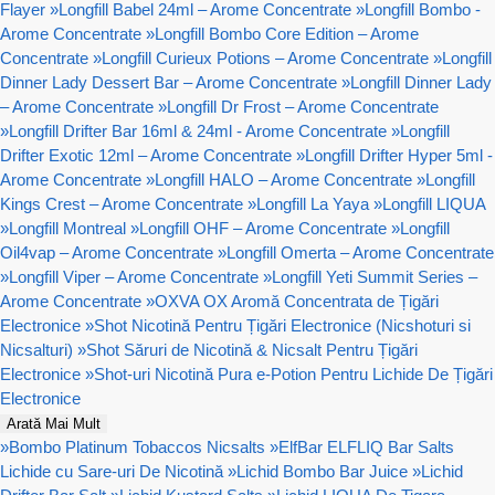
Flayer
»
Longfill Babel 24ml – Arome Concentrate
»
Longfill Bombo -
Arome Concentrate
»
Longfill Bombo Core Edition – Arome
Concentrate
»
Longfill Curieux Potions – Arome Concentrate
»
Longfill
Dinner Lady Dessert Bar – Arome Concentrate
»
Longfill Dinner Lady
– Arome Concentrate
»
Longfill Dr Frost – Arome Concentrate
»
Longfill Drifter Bar 16ml & 24ml - Arome Concentrate
»
Longfill
Drifter Exotic 12ml – Arome Concentrate
»
Longfill Drifter Hyper 5ml -
Arome Concentrate
»
Longfill HALO – Arome Concentrate
»
Longfill
Kings Crest – Arome Concentrate
»
Longfill La Yaya
»
Longfill LIQUA
»
Longfill Montreal
»
Longfill OHF – Arome Concentrate
»
Longfill
Oil4vap – Arome Concentrate
»
Longfill Omerta – Arome Concentrate
»
Longfill Viper – Arome Concentrate
»
Longfill Yeti Summit Series –
Arome Concentrate
»
OXVA OX Aromă Concentrata de Țigări
Electronice
»
Shot Nicotină Pentru Țigări Electronice (Nicshoturi si
Nicsalturi)
»
Shot Săruri de Nicotină & Nicsalt Pentru Țigări
Electronice
»
Shot-uri Nicotină Pura e-Potion Pentru Lichide De Țigări
Electronice
Arată Mai Mult
»
Bombo Platinum Tobaccos Nicsalts
»
ElfBar ELFLIQ Bar Salts
Lichide cu Sare-uri De Nicotină
»
Lichid Bombo Bar Juice
»
Lichid