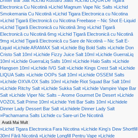
Drifter Bar Salt
»
Lichid Kustard Salts
»
Lichid LIQUA De Tigara
Electronica Cu Nicotină
»
Lichid Magnum Vape Nic Salts
»
Lichid
Smokemania Cu Nicotină
»
Lichid Tigara Electronica cu Nicotina
»
Lichid Țigară Electronică cu Nicotina Freebase – Nic Shot E-Liquid
»
Lichid Țigară Electronică cu Nicotină 3mg
»
Lichid Țigară
Electronică cu Nicotină 6mg
»
Lichid Țigară Electronică cu Nicotină
9mg
»
Lichid Țigară Electronică cu Sare de Nicotină – Nic Salt E-
Liquid
»
Lichide ARAMAX Salt
»
Lichide Big Bold Salts
»
Lichide Don
Cristo Salt 10ml
»
Lichide Fizzy Juice Salt 10ml
»
Lichide GuerraLiq
10ml
»
Lichide GuerraLiq Salts 10ml
»
Lichide Halo Salts
»
Lichide
Hangsen 10ml
»
Lichide IVG Salt
»
Lichide Kings Crest Salt
»
Lichide
LIQUA Salts
»
Lichide OOPs Salt 10ml
»
Lichide OSSEM Salts
»
Lichide OXVA OX Salts 10ml
»
Lichide Riot Squad Bar Salt 10ml
»
Lichide Ritchy Salt
»
Lichide Sukka Salt
»
Lichide Vampire Vape Bar
Salt
»
Lichide Viper Nic Salts – Arome Gourmet De Desert
»
Lichide
VOZOL Salt Prime 10ml
»
Lichide Yeti Bar Salts 10ml
»
Lichidele
Dinner Lady Dessert Bar Salt
»
Lichidele Dinner Lady Salt
»
Pachamama Salts Lichide cu Sare-uri De Nicotină
Arată Mai Mult
»
Lichid Tigara Electronica Fara Nicotina
»
Lichide King's Dew Shortfill
30ml Fără Nicotină
»
Lichide Longfill Pentru Vape
»
Lichide