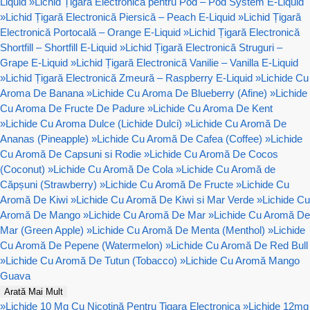
Liquid
»
Lichid Țigară Electronică pentru Pod – Pod System E-Liquid
»
Lichid Țigară Electronică Piersică – Peach E-Liquid
»
Lichid Țigară
Electronică Portocală – Orange E-Liquid
»
Lichid Țigară Electronică
Shortfill – Shortfill E-Liquid
»
Lichid Țigară Electronică Struguri –
Grape E-Liquid
»
Lichid Țigară Electronică Vanilie – Vanilla E-Liquid
»
Lichid Țigară Electronică Zmeură – Raspberry E-Liquid
»
Lichide Cu
Aroma De Banana
»
Lichide Cu Aroma De Blueberry (Afine)
»
Lichide
Cu Aroma De Fructe De Padure
»
Lichide Cu Aroma De Kent
»
Lichide Cu Aroma Dulce (Lichide Dulci)
»
Lichide Cu Aromă De
Ananas (Pineapple)
»
Lichide Cu Aromă De Cafea (Coffee)
»
Lichide
Cu Aromă De Capsuni si Rodie
»
Lichide Cu Aromă De Cocos
(Coconut)
»
Lichide Cu Aromă De Cola
»
Lichide Cu Aromă de
Căpșuni (Strawberry)
»
Lichide Cu Aromă De Fructe
»
Lichide Cu
Aromă De Kiwi
»
Lichide Cu Aromă De Kiwi si Mar Verde
»
Lichide Cu
Aromă De Mango
»
Lichide Cu Aromă De Mar
»
Lichide Cu Aromă De
Mar (Green Apple)
»
Lichide Cu Aromă De Menta (Menthol)
»
Lichide
Cu Aromă De Pepene (Watermelon)
»
Lichide Cu Aromă De Red Bull
»
Lichide Cu Aromă De Tutun (Tobacco)
»
Lichide Cu Aromă Mango
Guava
Arată Mai Mult
»
Lichide 10 Mg Cu Nicotină Pentru Tigara Electronica
»
Lichide 12mg