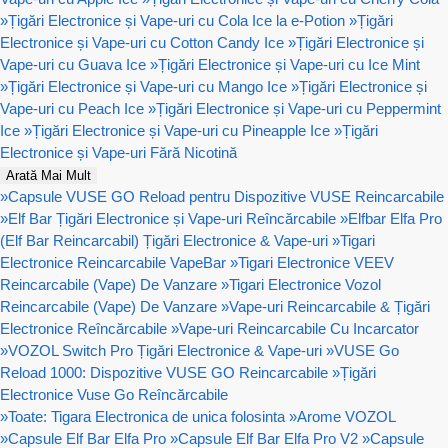
»
Țigări Electronice și Vape-uri cu Cola Ice la e-Potion
»
Țigări
Electronice și Vape-uri cu Cotton Candy Ice
»
Țigări Electronice și
Vape-uri cu Guava Ice
»
Țigări Electronice și Vape-uri cu Ice Mint
»
Țigări Electronice și Vape-uri cu Mango Ice
»
Țigări Electronice și
Vape-uri cu Peach Ice
»
Țigări Electronice și Vape-uri cu Peppermint
Ice
»
Țigări Electronice și Vape-uri cu Pineapple Ice
»
Țigări
Electronice și Vape-uri Fără Nicotină
Arată Mai Mult
»
Capsule VUSE GO Reload pentru Dispozitive VUSE Reincarcabile
»
Elf Bar Țigări Electronice și Vape-uri Reîncărcabile
»
Elfbar Elfa Pro
(Elf Bar Reincarcabil) Țigări Electronice & Vape-uri
»
Tigari
Electronice Reincarcabile VapeBar
»
Tigari Electronice VEEV
Reincarcabile (Vape) De Vanzare
»
Tigari Electronice Vozol
Reincarcabile (Vape) De Vanzare
»
Vape-uri Reincarcabile & Țigări
Electronice Reîncărcabile
»
Vape-uri Reincarcabile Cu Incarcator
»
VOZOL Switch Pro Țigări Electronice & Vape-uri
»
VUSE Go
Reload 1000: Dispozitive VUSE GO Reincarcabile
»
Țigări
Electronice Vuse Go Reîncărcabile
»
Toate: Tigara Electronica de unica folosinta
»
Arome VOZOL
»
Capsule Elf Bar Elfa Pro
»
Capsule Elf Bar Elfa Pro V2
»
Capsule