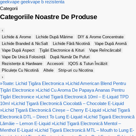
geekvape
geekvape b
rezistenta
Categorii
Categoriile Noastre De Produse
‹
Lichide & Arome
Lichide După Mărime
DIY & Arome Concentrate
Lichide Branded & NicSalt
Lichide Fără Nicotină
Vape După Aromă
Vape După Aspect
Țigări Electronice & Kituri
Vape Reîncărcabil
Vape De Unică Folosință
După Număr De Pufuri
Rezistențe & Hardware
Accesorii
IQOS & Tutun Încălzit
Pliculețe Cu Nicotină
Altele
Strip-uri cu Nicotina
›
»
Toate: Lichid Țigăra Electronica
»
Lichid American Blend Pentru
Țigări Electronice
»
Lichid Cu Aroma De Papaya Ananas Pentru
Țigări Electronice
»
Lichid Țigară Electronică 10ml – E-Liquid TPD
10ml
»
Lichid Țigară Electronică Ciocolată – Chocolate E-Liquid
»
Lichid Țigară Electronică Cireșe – Cherry E-Liquid
»
Lichid Țigară
Electronică DTL – Direct To Lung E-Liquid
»
Lichid Țigară Electronică
Lămâie – Lemon E-Liquid
»
Lichid Țigară Electronică Mentol –
Menthol E-Liquid
»
Lichid Țigară Electronică MTL – Mouth to Lung E-