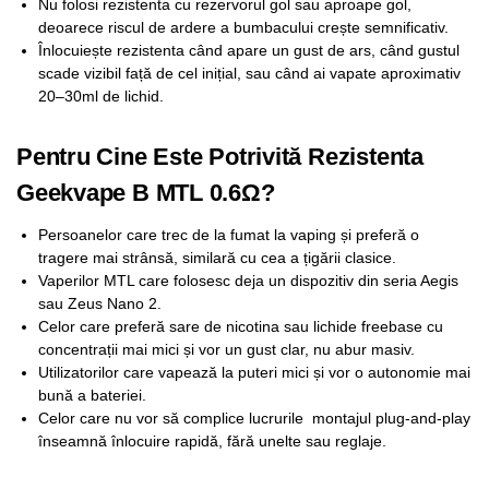
Nu folosi rezistenta cu rezervorul gol sau aproape gol,
deoarece riscul de ardere a bumbacului crește semnificativ.
Înlocuiește rezistenta când apare un gust de ars, când gustul
scade vizibil față de cel inițial, sau când ai vapate aproximativ
20–30ml de lichid.
Pentru Cine Este Potrivită Rezistenta
Geekvape B MTL 0.6Ω?
Persoanelor care trec de la fumat la vaping și preferă o
tragere mai strânsă, similară cu cea a țigării clasice.
Vaperilor MTL care folosesc deja un dispozitiv din seria Aegis
sau Zeus Nano 2.
Celor care preferă sare de nicotina sau lichide freebase cu
concentrații mai mici și vor un gust clar, nu abur masiv.
Utilizatorilor care vapează la puteri mici și vor o autonomie mai
bună a bateriei.
Celor care nu vor să complice lucrurile montajul plug-and-play
înseamnă înlocuire rapidă, fără unelte sau reglaje.