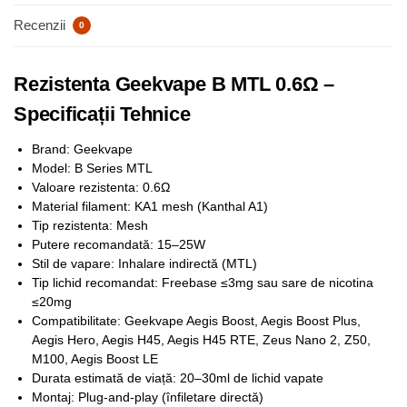
Recenzii
0
Rezistenta Geekvape B MTL 0.6Ω –
Specificații Tehnice
Brand: Geekvape
Model: B Series MTL
Valoare rezistenta: 0.6Ω
Material filament: KA1 mesh (Kanthal A1)
Tip rezistenta: Mesh
Putere recomandată: 15–25W
Stil de vapare: Inhalare indirectă (MTL)
Tip lichid recomandat: Freebase ≤3mg sau sare de nicotina
≤20mg
Compatibilitate: Geekvape Aegis Boost, Aegis Boost Plus,
Aegis Hero, Aegis H45, Aegis H45 RTE, Zeus Nano 2, Z50,
M100, Aegis Boost LE
Durata estimată de viață: 20–30ml de lichid vapate
Montaj: Plug-and-play (înfiletare directă)