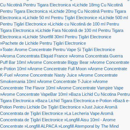
Cu Nicotină Pentru Tigara Electronica
»
Lichide 18mg Cu Nicotină
Pentru Tigara Electronica
»
Lichide 20mg Cu Nicotină Pentru Tigara
Electronica
»
Lichide 50 ml Pentru Țigări Electronice
»
Lichide 500 ml
Pentru Țigări Electronice
»
Lichide cu Nicotină de 100 ml Pentru
Tigara Electronica
»
Lichide Fara Nicotină de 100 ml Pentru Tigara
Electronica
»
Lichide Shortfill 30ml Pentru Țigări Electronice
»
Pachete de Lichide Pentru Țigări Electronice
»
Toate: Arome Concentrate Pentru Vape Și Țigări Electronice
»
Aroma Concentrata Eliquid France
»
Aroma Concentrata Guerra
Puff Bar 10ml
»
Arome Concentrate Biggy Bear
»
Arome Concentrate
e-Potion 10ml
»
Arome Concentrate Full Moon
»
Arome Concentrate
K-Fuel
»
Arome Concentrate Nasty Juice
»
Arome Concentrate
Smokemania 10ml
»
Arome Concentrate T-Juice
»
Arome
Concentrate The Flavor 10ml
»
Arome Concentrate Vampire Vape
»
Arome Concentrate VapeBar 10ml
»
Baza Lichid Cu Nicotina Pentru
Tigara Electronica
»
Baza Lichid Tigara Electronica e-Potion
»
Bază e-
Potion Pentru Lichide De Țigări Electronice
»
Just Juice Aromă
Concentrata de Țigări Electronice
»
La Lechería Vape Aromă
Concentrata de Țigări Electronice
»
Longfill Aisu 10ml - Arome
Concentrate
»
Longfill ALPACA
»
Longfill Atemporal by The Mind