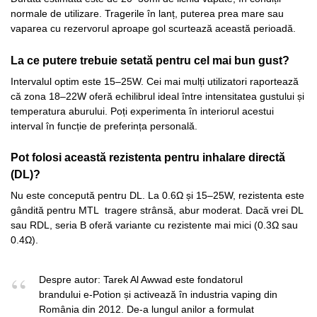
normale de utilizare. Tragerile în lanț, puterea prea mare sau
vaparea cu rezervorul aproape gol scurtează această perioadă.
La ce putere trebuie setată pentru cel mai bun gust?
Intervalul optim este 15–25W. Cei mai mulți utilizatori raportează
că zona 18–22W oferă echilibrul ideal între intensitatea gustului și
temperatura aburului. Poți experimenta în interiorul acestui
interval în funcție de preferința personală.
Pot folosi această rezistenta pentru inhalare directă
(DL)?
Nu este concepută pentru DL. La 0.6Ω și 15–25W, rezistenta este
gândită pentru MTL tragere strânsă, abur moderat. Dacă vrei DL
sau RDL, seria B oferă variante cu rezistente mai mici (0.3Ω sau
0.4Ω).
Despre autor: Tarek Al Awwad este fondatorul
brandului e-Potion și activează în industria vaping din
România din 2012. De-a lungul anilor a formulat