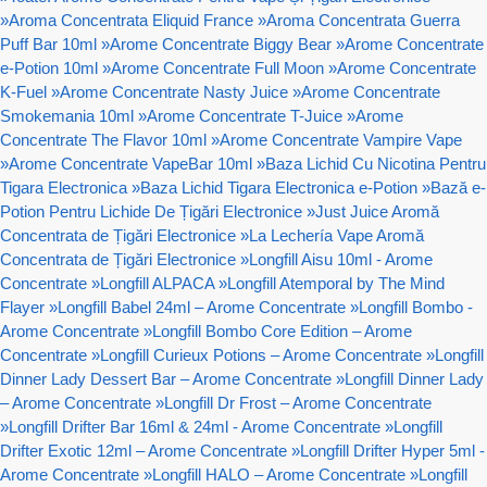
»
Aroma Concentrata Eliquid France
»
Aroma Concentrata Guerra
Puff Bar 10ml
»
Arome Concentrate Biggy Bear
»
Arome Concentrate
e-Potion 10ml
»
Arome Concentrate Full Moon
»
Arome Concentrate
K-Fuel
»
Arome Concentrate Nasty Juice
»
Arome Concentrate
Smokemania 10ml
»
Arome Concentrate T-Juice
»
Arome
Concentrate The Flavor 10ml
»
Arome Concentrate Vampire Vape
»
Arome Concentrate VapeBar 10ml
»
Baza Lichid Cu Nicotina Pentru
Tigara Electronica
»
Baza Lichid Tigara Electronica e-Potion
»
Bază e-
Potion Pentru Lichide De Țigări Electronice
»
Just Juice Aromă
Concentrata de Țigări Electronice
»
La Lechería Vape Aromă
Concentrata de Țigări Electronice
»
Longfill Aisu 10ml - Arome
Concentrate
»
Longfill ALPACA
»
Longfill Atemporal by The Mind
Flayer
»
Longfill Babel 24ml – Arome Concentrate
»
Longfill Bombo -
Arome Concentrate
»
Longfill Bombo Core Edition – Arome
Concentrate
»
Longfill Curieux Potions – Arome Concentrate
»
Longfill
Dinner Lady Dessert Bar – Arome Concentrate
»
Longfill Dinner Lady
– Arome Concentrate
»
Longfill Dr Frost – Arome Concentrate
»
Longfill Drifter Bar 16ml & 24ml - Arome Concentrate
»
Longfill
Drifter Exotic 12ml – Arome Concentrate
»
Longfill Drifter Hyper 5ml -
Arome Concentrate
»
Longfill HALO – Arome Concentrate
»
Longfill