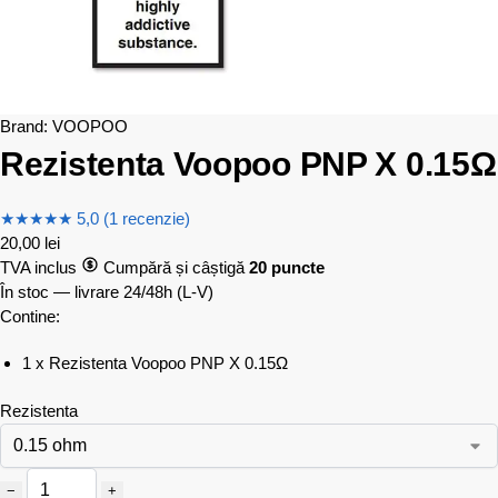
Brand:
VOOPOO
Rezistenta Voopoo PNP X 0.15Ω
★
★
★
★
★
5,0 (1 recenzie)
20,00
lei
TVA inclus
Cumpără și câștigă
20 puncte
În stoc — livrare 24/48h
(L-V)
Contine:
1 x Rezistenta Voopoo PNP X 0.15Ω
Rezistenta
−
+