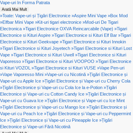
Vape-uri In Forma Patrata
Arată Mai Mult
»
Toate: Vape-uri și Țigări Electronice
»
Aspire Mini Vape
»
Box Mod
»
Elfbar Mini Vape
»
Kit-uri tigari electronice
»
Mod-uri De Tigari
Electronica
»
Tigari Electronice OXVA Reincarcabile (Vape)
»
Tigari
Electronice si Kituri Aspire
»
Tigari Electronice si Kituri Elf Bar
»
Tigari
Electronice si Kituri Geekvape
»
Tigari Electronice si Kituri Innokin
»
Tigari Electronice si Kituri Joyetech
»
Tigari Electronice si Kituri Lost
Vape
»
Tigari Electronice si Kituri Uwell
»
Tigari Electronice si Kituri
Vaporesso
»
Tigari Electronice si Kituri VOOPOO
»
Tigari Electronice
si Kituri VOZOL
»
Tigari Electronice si Kituri VUSE
»
Vape Pen-uri
»
Vape Vaporesso Mini
»
Vape-uri cu Nicotină
»
Țigări Electronice și
Vape-uri cu Apple Ice
»
Țigări Electronice și Vape-uri cu Cherry Cola
»
Țigări Electronice și Vape-uri cu Cola Ice la e-Potion
»
Țigări
Electronice și Vape-uri cu Cotton Candy Ice
»
Țigări Electronice și
Vape-uri cu Guava Ice
»
Țigări Electronice și Vape-uri cu Ice Mint
»
Țigări Electronice și Vape-uri cu Mango Ice
»
Țigări Electronice și
Vape-uri cu Peach Ice
»
Țigări Electronice și Vape-uri cu Peppermint
Ice
»
Țigări Electronice și Vape-uri cu Pineapple Ice
»
Țigări
Electronice și Vape-uri Fără Nicotină