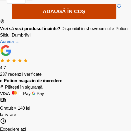
ADAUGĂ ÎN COȘ
Vrei să vezi produsul înainte?
Disponibil în showroom-ul e-Potion
Sibiu, Dumbrăvii
Adresă →
4,7
237 recenzii verificate
e-Potion magazin de încredere
Plătești în siguranță
VISA
Pay
Pay
Gratuit > 149 lei
la livrare
Expediere azi