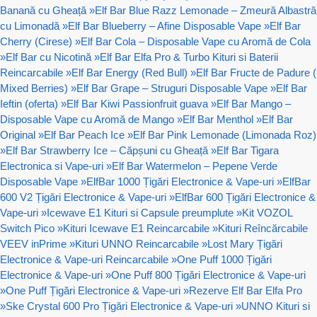
Banană cu Gheață
»
Elf Bar Blue Razz Lemonade – Zmeură Albastră
cu Limonadă
»
Elf Bar Blueberry – Afine Disposable Vape
»
Elf Bar
Cherry (Cirese)
»
Elf Bar Cola – Disposable Vape cu Aromă de Cola
»
Elf Bar cu Nicotină
»
Elf Bar Elfa Pro & Turbo Kituri si Baterii
Reincarcabile
»
Elf Bar Energy (Red Bull)
»
Elf Bar Fructe de Padure (
Mixed Berries)
»
Elf Bar Grape – Struguri Disposable Vape
»
Elf Bar
Ieftin (oferta)
»
Elf Bar Kiwi Passionfruit guava
»
Elf Bar Mango –
Disposable Vape cu Aromă de Mango
»
Elf Bar Menthol
»
Elf Bar
Original
»
Elf Bar Peach Ice
»
Elf Bar Pink Lemonade (Limonada Roz)
»
Elf Bar Strawberry Ice – Căpșuni cu Gheață
»
Elf Bar Tigara
Electronica si Vape-uri
»
Elf Bar Watermelon – Pepene Verde
Disposable Vape
»
ElfBar 1000 Țigări Electronice & Vape-uri
»
ElfBar
600 V2 Țigări Electronice & Vape-uri
»
ElfBar 600 Țigări Electronice &
Vape-uri
»
Icewave E1 Kituri si Capsule preumplute
»
Kit VOZOL
Switch Pico
»
Kituri Icewave E1 Reincarcabile
»
Kituri Reîncărcabile
VEEV inPrime
»
Kituri UNNO Reincarcabile
»
Lost Mary Țigări
Electronice & Vape-uri Reincarcabile
»
One Puff 1000 Țigări
Electronice & Vape-uri
»
One Puff 800 Țigări Electronice & Vape-uri
»
One Puff Țigări Electronice & Vape-uri
»
Rezerve Elf Bar Elfa Pro
»
Ske Crystal 600 Pro Țigări Electronice & Vape-uri
»
UNNO Kituri si