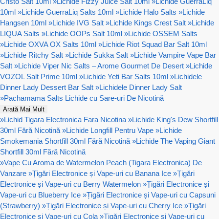
Cristo Salt 10ml
»
Lichide Fizzy Juice Salt 10ml
»
Lichide GuerraLiq
10ml
»
Lichide GuerraLiq Salts 10ml
»
Lichide Halo Salts
»
Lichide
Hangsen 10ml
»
Lichide IVG Salt
»
Lichide Kings Crest Salt
»
Lichide
LIQUA Salts
»
Lichide OOPs Salt 10ml
»
Lichide OSSEM Salts
»
Lichide OXVA OX Salts 10ml
»
Lichide Riot Squad Bar Salt 10ml
»
Lichide Ritchy Salt
»
Lichide Sukka Salt
»
Lichide Vampire Vape Bar
Salt
»
Lichide Viper Nic Salts – Arome Gourmet De Desert
»
Lichide
VOZOL Salt Prime 10ml
»
Lichide Yeti Bar Salts 10ml
»
Lichidele
Dinner Lady Dessert Bar Salt
»
Lichidele Dinner Lady Salt
»
Pachamama Salts Lichide cu Sare-uri De Nicotină
Arată Mai Mult
»
Lichid Tigara Electronica Fara Nicotina
»
Lichide King's Dew Shortfill
30ml Fără Nicotină
»
Lichide Longfill Pentru Vape
»
Lichide
Smokemania Shortfill 30ml Fără Nicotină
»
Lichide The Vaping Giant
Shortfill 30ml Fără Nicotină
»
Vape Cu Aroma de Watermelon Peach (Tigara Electronica) De
Vanzare
»
Țigări Electronice și Vape-uri cu Banana Ice
»
Țigări
Electronice și Vape-uri cu Berry Watermelon
»
Țigări Electronice și
Vape-uri cu Blueberry Ice
»
Țigări Electronice și Vape-uri cu Capsuni
(Strawberry)
»
Țigări Electronice și Vape-uri cu Cherry Ice
»
Țigări
Electronice și Vape-uri cu Cola
»
Țigări Electronice și Vape-uri cu