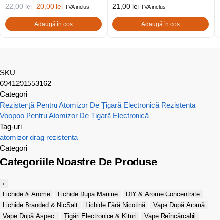
22,00
lei
20,00
lei
21,00
lei
TVA inclus
TVA inclus
Adaugă în coș
Adaugă în coș
SKU
6941291553162
Categorii
Rezistență Pentru Atomizor De Țigară Electronică
Rezistenta
Voopoo Pentru Atomizor De Țigară Electronică
Tag-uri
atomizor
drag
rezistenta
Categorii
Categoriile Noastre De Produse
‹
Lichide & Arome
Lichide După Mărime
DIY & Arome Concentrate
Lichide Branded & NicSalt
Lichide Fără Nicotină
Vape După Aromă
Vape După Aspect
Țigări Electronice & Kituri
Vape Reîncărcabil