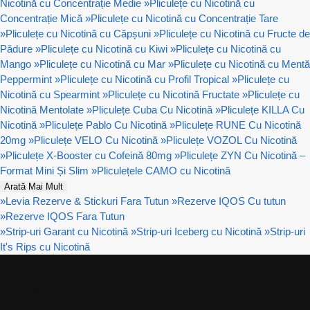
Nicotină cu Concentrație Medie
»
Pliculețe cu Nicotină cu
Concentrație Mică
»
Pliculețe cu Nicotină cu Concentrație Tare
»
Pliculețe cu Nicotină cu Căpșuni
»
Pliculețe cu Nicotină cu Fructe de
Pădure
»
Pliculețe cu Nicotină cu Kiwi
»
Pliculețe cu Nicotină cu
Mango
»
Pliculețe cu Nicotină cu Mar
»
Pliculețe cu Nicotină cu Mentă
Peppermint
»
Pliculețe cu Nicotină cu Profil Tropical
»
Pliculețe cu
Nicotină cu Spearmint
»
Pliculețe cu Nicotină Fructate
»
Pliculețe cu
Nicotină Mentolate
»
Pliculețe Cuba Cu Nicotină
»
Pliculețe KILLA Cu
Nicotină
»
Pliculețe Pablo Cu Nicotină
»
Pliculețe RUNE Cu Nicotină
20mg
»
Pliculețe VELO Cu Nicotină
»
Pliculețe VOZOL Cu Nicotină
»
Pliculețe X-Booster cu Cofeină 80mg
»
Pliculețe ZYN Cu Nicotină –
Format Mini Și Slim
»
Pliculețele CAMO cu Nicotină
Arată Mai Mult
»
Levia Rezerve & Stickuri Fara Tutun
»
Rezerve IQOS Cu tutun
»
Rezerve IQOS Fara Tutun
»
Strip-uri Garant cu Nicotină
»
Strip-uri Iceberg cu Nicotină
»
Strip-uri
It's Rips cu Nicotină
Ajutor