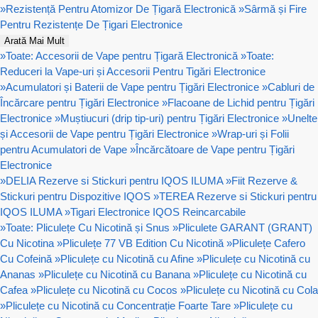
»
Rezistență Pentru Atomizor De Țigară Electronică
»
Sârmă și Fire
Pentru Rezistențe De Țigari Electronice
Arată Mai Mult
»
Toate: Accesorii de Vape pentru Țigară Electronică
»
Toate:
Reduceri la Vape-uri și Accesorii Pentru Tigări Electronice
»
Acumulatori și Baterii de Vape pentru Țigări Electronice
»
Cabluri de
Încărcare pentru Țigări Electronice
»
Flacoane de Lichid pentru Țigări
Electronice
»
Muștiucuri (drip tip-uri) pentru Țigări Electronice
»
Unelte
și Accesorii de Vape pentru Țigări Electronice
»
Wrap-uri și Folii
pentru Acumulatori de Vape
»
Încărcătoare de Vape pentru Țigări
Electronice
»
DELIA Rezerve si Stickuri pentru IQOS ILUMA
»
Fiit Rezerve &
Stickuri pentru Dispozitive IQOS
»
TEREA Rezerve si Stickuri pentru
IQOS ILUMA
»
Tigari Electronice IQOS Reincarcabile
»
Toate: Pliculețe Cu Nicotină și Snus
»
Pliculete GARANT (GRANT)
Cu Nicotina
»
Pliculețe 77 VB Edition Cu Nicotină
»
Pliculețe Cafero
Cu Cofeină
»
Pliculețe cu Nicotină cu Afine
»
Pliculețe cu Nicotină cu
Ananas
»
Pliculețe cu Nicotină cu Banana
»
Pliculețe cu Nicotină cu
Cafea
»
Pliculețe cu Nicotină cu Cocos
»
Pliculețe cu Nicotină cu Cola
»
Pliculețe cu Nicotină cu Concentrație Foarte Tare
»
Pliculețe cu