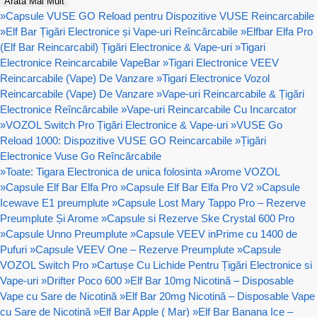
Arată Mai Mult
»
Capsule VUSE GO Reload pentru Dispozitive VUSE Reincarcabile
»
Elf Bar Țigări Electronice și Vape-uri Reîncărcabile
»
Elfbar Elfa Pro
(Elf Bar Reincarcabil) Țigări Electronice & Vape-uri
»
Tigari
Electronice Reincarcabile VapeBar
»
Tigari Electronice VEEV
Reincarcabile (Vape) De Vanzare
»
Tigari Electronice Vozol
Reincarcabile (Vape) De Vanzare
»
Vape-uri Reincarcabile & Țigări
Electronice Reîncărcabile
»
Vape-uri Reincarcabile Cu Incarcator
»
VOZOL Switch Pro Țigări Electronice & Vape-uri
»
VUSE Go
Reload 1000: Dispozitive VUSE GO Reincarcabile
»
Țigări
Electronice Vuse Go Reîncărcabile
»
Toate: Tigara Electronica de unica folosinta
»
Arome VOZOL
»
Capsule Elf Bar Elfa Pro
»
Capsule Elf Bar Elfa Pro V2
»
Capsule
Icewave E1 preumplute
»
Capsule Lost Mary Tappo Pro – Rezerve
Preumplute Și Arome
»
Capsule si Rezerve Ske Crystal 600 Pro
»
Capsule Unno Preumplute
»
Capsule VEEV inPrime cu 1400 de
Pufuri
»
Capsule VEEV One – Rezerve Preumplute
»
Capsule
VOZOL Switch Pro
»
Cartușe Cu Lichide Pentru Țigări Electronice si
Vape-uri
»
Drifter Poco 600
»
Elf Bar 10mg Nicotină – Disposable
Vape cu Sare de Nicotină
»
Elf Bar 20mg Nicotină – Disposable Vape
cu Sare de Nicotină
»
Elf Bar Apple ( Mar)
»
Elf Bar Banana Ice –