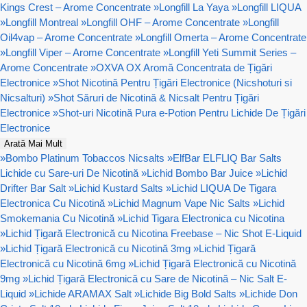
Kings Crest – Arome Concentrate
»
Longfill La Yaya
»
Longfill LIQUA
»
Longfill Montreal
»
Longfill OHF – Arome Concentrate
»
Longfill
Oil4vap – Arome Concentrate
»
Longfill Omerta – Arome Concentrate
»
Longfill Viper – Arome Concentrate
»
Longfill Yeti Summit Series –
Arome Concentrate
»
OXVA OX Aromă Concentrata de Țigări
Electronice
»
Shot Nicotină Pentru Țigări Electronice (Nicshoturi si
Nicsalturi)
»
Shot Săruri de Nicotină & Nicsalt Pentru Țigări
Electronice
»
Shot-uri Nicotină Pura e-Potion Pentru Lichide De Țigări
Electronice
Arată Mai Mult
»
Bombo Platinum Tobaccos Nicsalts
»
ElfBar ELFLIQ Bar Salts
Lichide cu Sare-uri De Nicotină
»
Lichid Bombo Bar Juice
»
Lichid
Drifter Bar Salt
»
Lichid Kustard Salts
»
Lichid LIQUA De Tigara
Electronica Cu Nicotină
»
Lichid Magnum Vape Nic Salts
»
Lichid
Smokemania Cu Nicotină
»
Lichid Tigara Electronica cu Nicotina
»
Lichid Țigară Electronică cu Nicotina Freebase – Nic Shot E-Liquid
»
Lichid Țigară Electronică cu Nicotină 3mg
»
Lichid Țigară
Electronică cu Nicotină 6mg
»
Lichid Țigară Electronică cu Nicotină
9mg
»
Lichid Țigară Electronică cu Sare de Nicotină – Nic Salt E-
Liquid
»
Lichide ARAMAX Salt
»
Lichide Big Bold Salts
»
Lichide Don