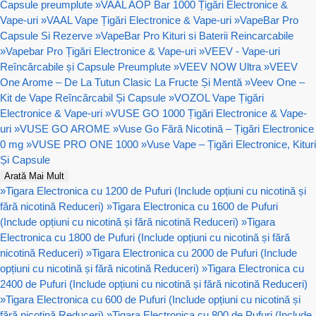
Capsule preumplute
»
VAAL AOP Bar 1000 Țigări Electronice &
Vape-uri
»
VAAL Vape Țigări Electronice & Vape-uri
»
VapeBar Pro
Capsule Si Rezerve
»
VapeBar Pro Kituri si Baterii Reincarcabile
»
Vapebar Pro Țigări Electronice & Vape-uri
»
VEEV - Vape-uri
Reîncărcabile și Capsule Preumplute
»
VEEV NOW Ultra
»
VEEV
One Arome – De La Tutun Clasic La Fructe Și Mentă
»
Veev One –
Kit de Vape Reîncărcabil Și Capsule
»
VOZOL Vape Țigări
Electronice & Vape-uri
»
VUSE GO 1000 Țigări Electronice & Vape-
uri
»
VUSE GO AROME
»
Vuse Go Fără Nicotină – Țigări Electronice
0 mg
»
VUSE PRO ONE 1000
»
Vuse Vape – Țigări Electronice, Kituri
Și Capsule
Arată Mai Mult
»
Tigara Electronica cu 1200 de Pufuri (Include opțiuni cu nicotină și
fără nicotină Reduceri)
»
Tigara Electronica cu 1600 de Pufuri
(Include opțiuni cu nicotină și fără nicotină Reduceri)
»
Tigara
Electronica cu 1800 de Pufuri (Include opțiuni cu nicotină și fără
nicotină Reduceri)
»
Tigara Electronica cu 2000 de Pufuri (Include
opțiuni cu nicotină și fără nicotină Reduceri)
»
Tigara Electronica cu
2400 de Pufuri (Include opțiuni cu nicotină și fără nicotină Reduceri)
»
Tigara Electronica cu 600 de Pufuri (Include opțiuni cu nicotină și
fără nicotină Reduceri)
»
Tigara Electronica cu 800 de Pufuri (Include