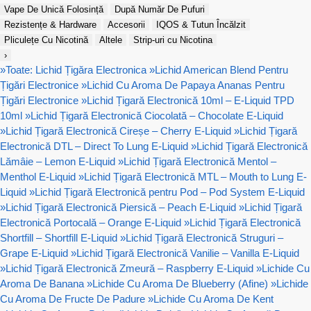
Vape De Unică Folosință
După Număr De Pufuri
Rezistențe & Hardware
Accesorii
IQOS & Tutun Încălzit
Pliculețe Cu Nicotină
Altele
Strip-uri cu Nicotina
›
»
Toate: Lichid Țigăra Electronica
»
Lichid American Blend Pentru
Țigări Electronice
»
Lichid Cu Aroma De Papaya Ananas Pentru
Țigări Electronice
»
Lichid Țigară Electronică 10ml – E-Liquid TPD
10ml
»
Lichid Țigară Electronică Ciocolată – Chocolate E-Liquid
»
Lichid Țigară Electronică Cireșe – Cherry E-Liquid
»
Lichid Țigară
Electronică DTL – Direct To Lung E-Liquid
»
Lichid Țigară Electronică
Lămâie – Lemon E-Liquid
»
Lichid Țigară Electronică Mentol –
Menthol E-Liquid
»
Lichid Țigară Electronică MTL – Mouth to Lung E-
Liquid
»
Lichid Țigară Electronică pentru Pod – Pod System E-Liquid
»
Lichid Țigară Electronică Piersică – Peach E-Liquid
»
Lichid Țigară
Electronică Portocală – Orange E-Liquid
»
Lichid Țigară Electronică
Shortfill – Shortfill E-Liquid
»
Lichid Țigară Electronică Struguri –
Grape E-Liquid
»
Lichid Țigară Electronică Vanilie – Vanilla E-Liquid
»
Lichid Țigară Electronică Zmeură – Raspberry E-Liquid
»
Lichide Cu
Aroma De Banana
»
Lichide Cu Aroma De Blueberry (Afine)
»
Lichide
Cu Aroma De Fructe De Padure
»
Lichide Cu Aroma De Kent