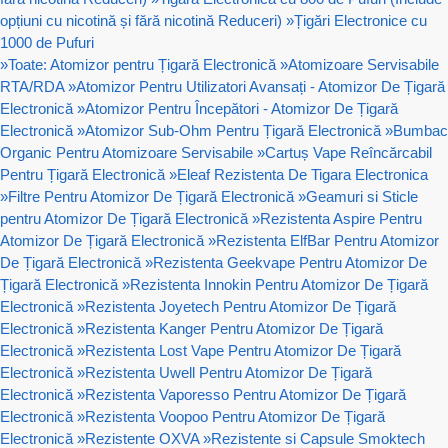
opțiuni cu nicotină și fără nicotină Reduceri)
»
Țigări Electronice cu
1000 de Pufuri
»
Toate: Atomizor pentru Țigară Electronică
»
Atomizoare Servisabile
RTA/RDA
»
Atomizor Pentru Utilizatori Avansați - Atomizor De Țigară
Electronică
»
Atomizor Pentru Începători - Atomizor De Țigară
Electronică
»
Atomizor Sub-Ohm Pentru Țigară Electronică
»
Bumbac
Organic Pentru Atomizoare Servisabile
»
Cartuș Vape Reîncărcabil
Pentru Țigară Electronică
»
Eleaf Rezistenta De Tigara Electronica
»
Filtre Pentru Atomizor De Țigară Electronică
»
Geamuri si Sticle
pentru Atomizor De Țigară Electronică
»
Rezistenta Aspire Pentru
Atomizor De Țigară Electronică
»
Rezistenta ElfBar Pentru Atomizor
De Țigară Electronică
»
Rezistenta Geekvape Pentru Atomizor De
Țigară Electronică
»
Rezistenta Innokin Pentru Atomizor De Țigară
Electronică
»
Rezistenta Joyetech Pentru Atomizor De Țigară
Electronică
»
Rezistenta Kanger Pentru Atomizor De Țigară
Electronică
»
Rezistenta Lost Vape Pentru Atomizor De Țigară
Electronică
»
Rezistenta Uwell Pentru Atomizor De Țigară
Electronică
»
Rezistenta Vaporesso Pentru Atomizor De Țigară
Electronică
»
Rezistenta Voopoo Pentru Atomizor De Țigară
Electronică
»
Rezistente OXVA
»
Rezistente si Capsule Smoktech